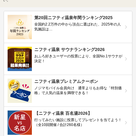
第20回ニフティ温泉年間ランキング2025
全国約2.2万件の中から頂点に選ばれた、2025年の人
気施設は…
ニフティ温泉 サウナランキング2026
おふろ好きユーザーの投票により、全国No.1サウナが
決定！
ニフティ温泉プレミアムクーポン
ノジマモバイル会員向け 通常よりもお得な「特別価
格」で人気の温泉を満喫できる！
【ニフティ温泉 百名湯2026】
行ってみたい施設に投票してプレゼントを当てよう！
（全10回開催 / 合計260名様）