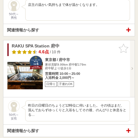
店主の温かい気持ちまで体が温かくなります。
50代～
男性
関連情報から探す
RAKU SPA Station 府中
お気に入
りに追加
4.6点
/ 10 件
東京都 / 府中市
東伏見駅9.99km
府中駅179m
府中駅より徒歩1分
営業時間 10:00～25:00
入浴料金 2,000円～
日帰り
子連れOK
昨日の日曜日のちょうど12時位に伺いました。 その頃はまだ、
混んでおらずゆっくりと入浴をしてその後、のんびりと休息をと
る…
50代～
女性
関連情報から探す