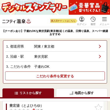
購入済チケットはこちら
ログイン
履歴
メニュー
【クーポンあり】子連れOKな東伏見駅(東京都)近くの温泉、日帰り温泉、スーパー銭湯
おすすめ
1. 都道府県
関東 / 東京都
2. 沿線・駅
東伏見駅
3. こだわり条件
子連れOK
こだわり条件を変更する
リストから探す
地図から探す
豊宏湯（とよひろゆ）
お気に入
りに追加