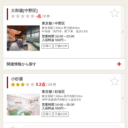
大和湯[中野区]
お気に入
りに追加
-点
/ 0 件
東京都 / 中野区
東伏見駅7.85km
野方駅848m
中央線「高円寺」駅下車、徒歩13分
営業時間 15:00～23:00
入浴料金 550円～
日帰り
子連れOK
関連情報から探す
小杉湯
お気に入
りに追加
3.2点
/ 14 件
東京都 / 杉並区
東伏見駅7.99km
高円寺駅318m
JR中央線高円寺駅から徒歩3分
営業時間 14:00～25:30
入浴料金 550円～
日帰り
子連れOK