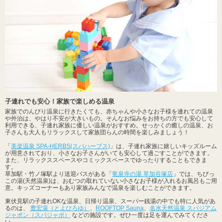
子連れでも安心！家族で楽しめる温泉
家族でのんびり温泉に行きたくても、赤ちゃんや小さなお子様を連れての温泉
や外泊は、やはり不安が大きいもの。そんなお悩みをお持ちの方でも安心して
利用できる、子連れ家族に優しい温泉がおすすめ。せっかくの癒しの温泉、お
子さんも大人もリラックスして家族団らんの時間を楽しみましょう！
「
美楽温泉 SPA-HERBS(スパハーブス)
」は、子連れ家族に嬉しいキッズルーム
が用意されており、小さなお子さんがいても安心して過ごすことができます。
また、リラックススペースやコミックスペースでゆったりすることもできま
す。
草加駅・竹ノ塚駅より送迎バスがある「
竜泉寺の湯 草加谷塚店
」では、ちびっ
この湯(天然温泉)は、おむつの取れていない小さなお子様が入れるお風呂もご用
意。キッズコーナーもあり家族みんなで温泉を楽しむことができます。
東伏見駅の子連れOKな温泉、日帰り温泉、スーパー銭湯の中でも特に人気があ
るのは、
豊宏湯（とよひろゆ）
、
ROOFTOP Sauna
、
名水天然温泉 スパジアム
ジャポン（スパジャポ）
などの施設です。ぜひ一度は足を運んでみてくださ
い。