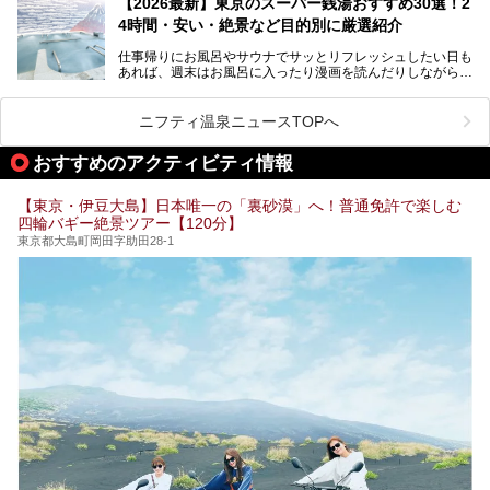
【2026最新】東京のスーパー銭湯おすすめ30選！2
ど、自分の好きなタイミングで好きなだけサ活ができるのが
4時間・安い・絶景など目的別に厳選紹介
魅力です。
仕事帰りにお風呂やサウナでサッとリフレッシュしたい日も
最近では、男性専用施設だけでなく、カップルや女性に嬉し
あれば、週末はお風呂に入ったり漫画を読んだりしながら一
い個室サウナも増えてきました。
日中ダラダラ過ごしたい日もあると思います。
この記事では、東京都内にある24時間営業のサウナの中か
また、終電を逃してしまい、「このまま朝までゆっくりでき
ら、特におすすめしたい施設14選をご紹介します。
ニフティ温泉ニュースTOPへ
る場所があれば」と探した経験がある人も多いのではないで
宿泊可能な施設もピックアップしているので、ぜひチェック
しょうか。
してみてください。
おすすめのアクティビティ情報
そこで本記事では、東京でおすすめのスーパー銭湯を、目的
別に厳選した30施設からご紹介します。
【東京・伊豆大島】日本唯一の「裏砂漠」へ！普通免許で楽しむ
24時間営業で宿泊できる施設や、1,000円以下で楽しめる安
四輪バギー絶景ツアー【120分】
い施設、デートや休日レジャーにもぴったりなエンタメ要素
が充実した施設など、利用のシーンに合わせて参考にしてく
東京都大島町岡田字助田28-1
ださい。