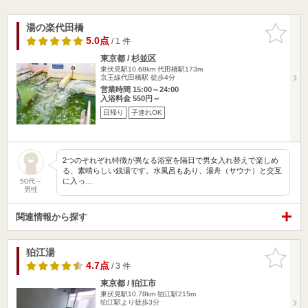
湯の楽代田橋
お気に入
りに追加
5.0点
/ 1 件
東京都 / 杉並区
東伏見駅10.68km
代田橋駅173m
京王線代田橋駅 徒歩4分
営業時間 15:00～24:00
入浴料金 550円～
日帰り
子連れOK
2つのそれぞれ特徴が異なる浴室を隔日で男女入れ替えで楽しめ
る、素晴らしい銭湯です。水風呂もあり、湯舟（サウナ）と交互
に入っ…
50代～
男性
関連情報から探す
狛江湯
お気に入
りに追加
4.7点
/ 3 件
東京都 / 狛江市
東伏見駅10.78km
狛江駅215m
狛江駅より徒歩3分