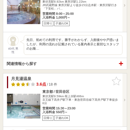
東伏見駅8.92km
東所沢駅1.22km
JR武蔵野線 東所沢駅より徒歩15分志木駅・東所沢駅行き
「下安松」バ…
営業時間 8:00～25:00
入浴料金 1,000円～
日帰り
子連れOK
先日、初めての利用です。勝手がわからず、入館後やや戸惑いま
したが、利用の流れが記載されている案内表示と親切なスタッフ
のお蔭…
40代 男
性
関連情報から探す
月見湯温泉
お気に入
りに追加
3.6点
/ 18 件
東京都 / 世田谷区
東伏見駅9.59km
桜上水駅486m
京王線下高井戸駅下車・東急世田谷線下高井戸駅下車徒歩
6分
営業時間 15:30～23:00
入浴料金 550円～
日帰り
子連れOK