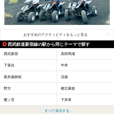
おすすめのアクティビティをもっと見る
西武鉄道新宿線の駅から同じテーマで探す
西武新宿
高田馬場
下落合
中井
新井薬師前
沼袋
野方
都立家政
鷺ノ宮
下井草
すべて表示する