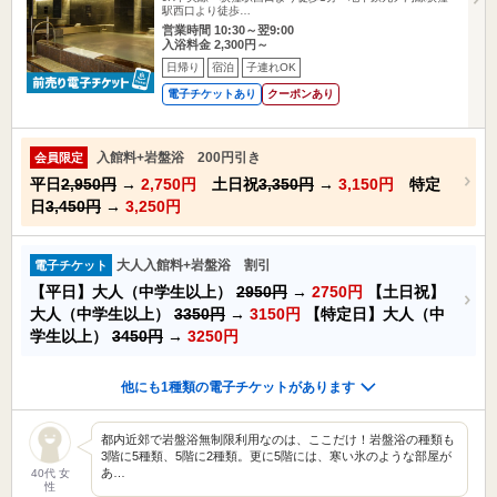
駅西口より徒歩…
営業時間 10:30～翌9:00
入浴料金 2,300円～
日帰り
宿泊
子連れOK
電子チケットあり
クーポンあり
入館料+岩盤浴 200円引き
会員限定
平日
2,950円
→
2,750円
土日祝
3,350円
→
3,150円
特定
日
3,450円
→
3,250円
大人入館料+岩盤浴 割引
電子チケット
【平日】大人（中学生以上）
2950円
→
2750円
【土日祝】
大人（中学生以上）
3350円
→
3150円
【特定日】大人（中
学生以上）
3450円
→
3250円
他にも1種類の電子チケットがあります
都内近郊で岩盤浴無制限利用なのは、ここだけ！岩盤浴の種類も
3階に5種類、5階に2種類。更に5階には、寒い氷のような部屋が
あ…
40代 女
性