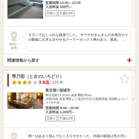
営業時間 13:00～23:00
入浴料金 550円～
日帰り
子連れOK
モダンでおしゃれな銭湯でした。 サウナやきんきんの水風呂やそ
の動線にお水も冷やせるクーラーボックス🧰があり、最高。 …
50代～
女性
関連情報から探す
季乃彩（ときのいろどり）
お気に入
りに追加
3.9点
/ 125 件
東京都 / 稲城市
東伏見駅11.42km
南多摩駅393m
JR南武線 南多摩駅より徒歩5分京王相模原線 稲城駅よりバ
ス7分中央…
営業時間 9:00～25:00
入浴料金 1,000円～
日帰り
子連れOK
朝一はあまり混んでなく入りやすかった。内湯の寝湯は毛が浮い