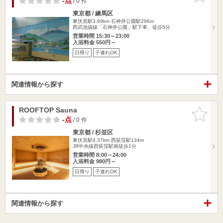
-点
/ 0 件
東京都 / 練馬区
東伏見駅3.89km
石神井公園駅296m
西武池袋線「石神井公園」駅下車、徒歩5分
営業時間 15:30～23:00
入浴料金 550円～
日帰り
子連れOK
関連情報から探す
ROOFTOP Sauna
お気に入
りに追加
-点
/ 0 件
東京都 / 杉並区
東伏見駅4.37km
西荻窪駅134m
JR中央線西荻窪駅南徒歩1分
営業時間 8:00～24:00
入浴料金 980円～
日帰り
子連れOK
関連情報から探す