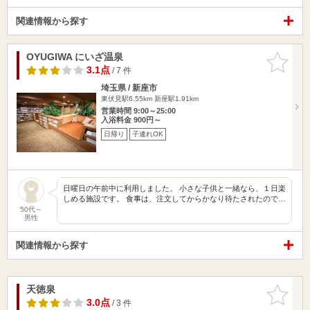
関連情報から探す
OYUGIWA にいざ温泉
お気に入
りに追加
3.1点
/ 7 件
埼玉県 / 新座市
東伏見駅6.55km
新座駅1.91km
営業時間 9:00～25:00
入浴料金 900円～
日帰り
子連れOK
日曜日の午前中に利用しました。 小さな子供と一緒なら、１日楽
しめる施設です。 食事は、注文してからかなり待たされたので…
50代～
男性
関連情報から探す
天徳泉
お気に入
りに追加
3.0点
/ 3 件