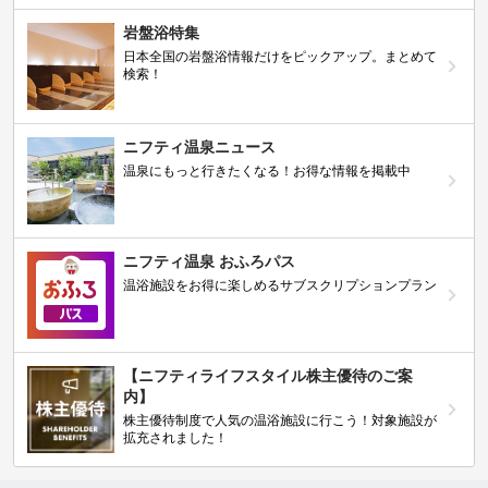
岩盤浴特集
日本全国の岩盤浴情報だけをピックアップ。まとめて
検索！
ニフティ温泉ニュース
温泉にもっと行きたくなる！お得な情報を掲載中
ニフティ温泉 おふろパス
温浴施設をお得に楽しめるサブスクリプションプラン
【ニフティライフスタイル株主優待のご案
内】
株主優待制度で人気の温浴施設に行こう！対象施設が
拡充されました！