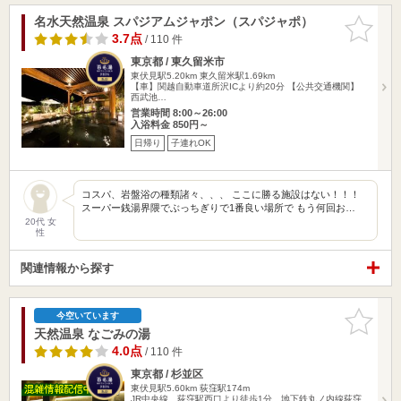
名水天然温泉 スパジアムジャポン（スパジャポ）
お気に入
りに追加
3.7点
/ 110 件
東京都 / 東久留米市
東伏見駅5.20km
東久留米駅1.69km
【車】関越自動車道所沢ICより約20分 【公共交通機関】
西武池…
営業時間 8:00～26:00
入浴料金 850円～
日帰り
子連れOK
コスパ、岩盤浴の種類諸々、、、 ここに勝る施設はない！！！
スーパー銭湯界隈でぶっちぎりで1番良い場所で もう何回お…
20代 女
性
関連情報から探す
お気に入
今空いています
りに追加
天然温泉 なごみの湯
4.0点
/ 110 件
東京都 / 杉並区
東伏見駅5.60km
荻窪駅174m
JR中央線 荻窪駅西口より徒歩1分 地下鉄丸ノ内線荻窪