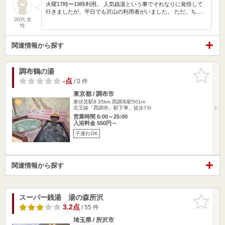
火曜17時〜19時利用。 人気銭湯という事でそれなりに覚悟して
行きましたが、平日でも沢山の利用者がいました。 ただ、ち…
30代 女
性
関連情報から探す
調布鶴の湯
お気に入
りに追加
-点
/ 0 件
東京都 / 調布市
東伏見駅8.35km
西調布駅501m
京王線「西調布」駅下車、徒歩7分
営業時間 6:00～25:00
入浴料金 550円～
子連れOK
関連情報から探す
スーパー銭湯 湯の森所沢
お気に入
りに追加
3.2点
/ 55 件
埼玉県 / 所沢市