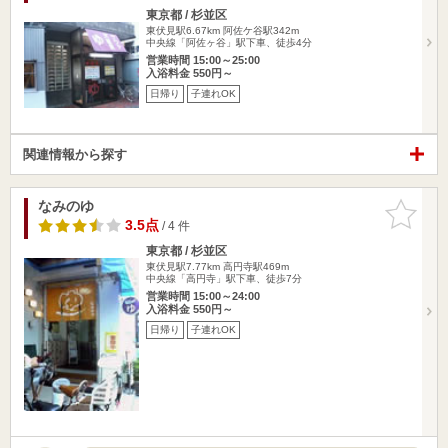
東京都 / 杉並区
東伏見駅6.67km
阿佐ケ谷駅342m
中央線「阿佐ヶ谷」駅下車、徒歩4分
営業時間 15:00～25:00
入浴料金 550円～
日帰り
子連れOK
関連情報から探す
なみのゆ
お気に入
りに追加
3.5点
/ 4 件
東京都 / 杉並区
東伏見駅7.77km
高円寺駅469m
中央線「高円寺」駅下車、徒歩7分
営業時間 15:00～24:00
入浴料金 550円～
日帰り
子連れOK