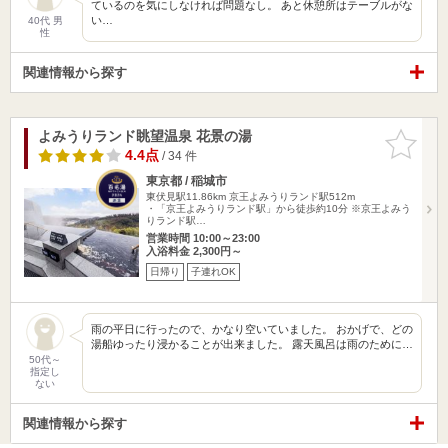
ているのを気にしなければ問題なし。 あと休憩所はテーブルがな
い…
40代 男
性
関連情報から探す
よみうりランド眺望温泉 花景の湯
お気に入
りに追加
4.4点
/ 34 件
東京都 / 稲城市
東伏見駅11.86km
京王よみうりランド駅512m
・「京王よみうりランド駅」から徒歩約10分 ※京王よみう
りランド駅…
営業時間 10:00～23:00
入浴料金 2,300円～
日帰り
子連れOK
雨の平日に行ったので、かなり空いていました。 おかげで、どの
湯船ゆったり浸かることが出来ました。 露天風呂は雨のために…
50代～
指定し
ない
関連情報から探す