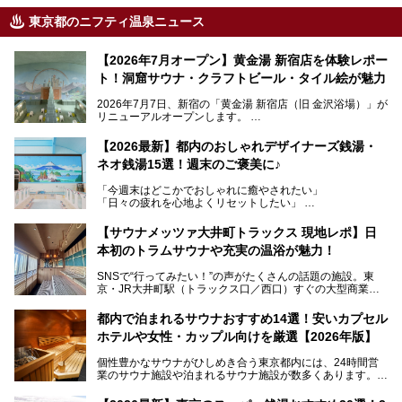
東京都のニフティ温泉ニュース
【2026年7月オープン】黄金湯 新宿店を体験レポー
ト！洞窟サウナ・クラフトビール・タイル絵が魅力
2026年7月7日、新宿の「黄金湯 新宿店（旧 金沢浴場）」が
リニューアルオープンします。
レトロでノスタルジックなタイル絵はそのまま、昔からここ
【2026最新】都内のおしゃれデザイナーズ銭湯・
を知る地元の人にも、新しく足を運んでくれる人にも愛され
ネオ銭湯15選！週末のご褒美に♪
る、今の時代の"銭湯"として生まれ変わりました。洞窟のよ
うなユニークなサウナ、自家醸造のクラフトビールが飲める
「今週末はどこかでおしゃれに癒やされたい」
ビアバーなど、新しく登場したスポットも併せて紹介しま
「日々の疲れを心地よくリセットしたい」
す。充実した設備があるのに、基本の入浴料が銭湯価格の5
──そんなときにおすすめなのが、今、都内で大きなブーム
50円というのも嬉しすぎます！
となっている新しいスタイルの銭湯です。
【サウナメッツァ大井町トラックス 現地レポ】日
本初のトラムサウナや充実の温浴が魅力！
最近、SNSやメディアで「デザイナーズ銭湯」や「ネオ銭
湯」という言葉をよく耳にしませんか？
SNSで“行ってみたい！”の声がたくさんの話題の施設。東
京・JR大井町駅（トラックス口／西口）すぐの大型商業施
本記事では、そもそもこれらがどんな銭湯なのか、その気に
設・大井町 トラックスに、2026年3月28日、「サウナメッ
なる違いを分かりやすく解説！さらに、都内で絶対に外せな
ツァ大井町トラックス」がニューオープン。施設の様子をレ
いおしゃれな名店15選を、おすすめの順番で一挙にご紹介
都内で泊まれるサウナおすすめ14選！安いカプセル
ポ―トします。
します。
ホテルや女性・カップル向けを厳選【2026年版】
個性豊かなサウナがひしめき合う東京都内には、24時間営
業のサウナ施設や泊まれるサウナ施設が数多くあります。
終電を逃した深夜の利用に限らず、時間を気にしないサウナ
を旅の目的とする「サ旅」や自分へのご褒美のための宿泊な