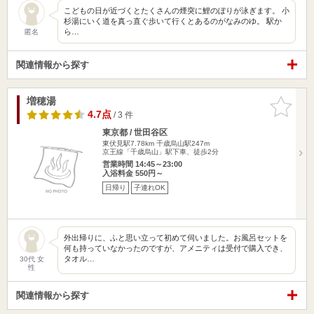
こどもの日が近づくとたくさんの煙突に鯉のぼりが泳ぎます。 小
杉湯にいく道を真っ直ぐ歩いて行くとあるのがなみのゆ。 駅か
ら…
匿名
関連情報から探す
増穂湯
お気に入
りに追加
4.7点
/ 3 件
東京都 / 世田谷区
東伏見駅7.78km
千歳烏山駅247m
京王線「千歳烏山」駅下車、徒歩2分
営業時間 14:45～23:00
入浴料金 550円～
日帰り
子連れOK
外出帰りに、ふと思い立って初めて伺いました。お風呂セットを
何も持っていなかったのですが、アメニティは受付で購入でき、
タオル…
30代 女
性
関連情報から探す