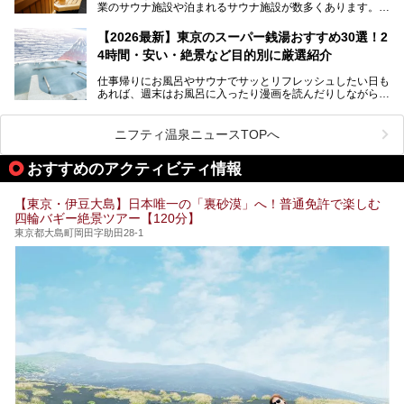
業のサウナ施設や泊まれるサウナ施設が数多くあります。
終電を逃した深夜の利用に限らず、時間を気にしないサウナ
を旅の目的とする「サ旅」や自分へのご褒美のための宿泊な
【2026最新】東京のスーパー銭湯おすすめ30選！2
ど、自分の好きなタイミングで好きなだけサ活ができるのが
4時間・安い・絶景など目的別に厳選紹介
魅力です。
仕事帰りにお風呂やサウナでサッとリフレッシュしたい日も
最近では、男性専用施設だけでなく、カップルや女性に嬉し
あれば、週末はお風呂に入ったり漫画を読んだりしながら一
い個室サウナも増えてきました。
日中ダラダラ過ごしたい日もあると思います。
この記事では、東京都内にある24時間営業のサウナの中か
また、終電を逃してしまい、「このまま朝までゆっくりでき
ら、特におすすめしたい施設14選をご紹介します。
ニフティ温泉ニュースTOPへ
る場所があれば」と探した経験がある人も多いのではないで
宿泊可能な施設もピックアップしているので、ぜひチェック
しょうか。
してみてください。
おすすめのアクティビティ情報
そこで本記事では、東京でおすすめのスーパー銭湯を、目的
別に厳選した30施設からご紹介します。
【東京・伊豆大島】日本唯一の「裏砂漠」へ！普通免許で楽しむ
24時間営業で宿泊できる施設や、1,000円以下で楽しめる安
四輪バギー絶景ツアー【120分】
い施設、デートや休日レジャーにもぴったりなエンタメ要素
が充実した施設など、利用のシーンに合わせて参考にしてく
東京都大島町岡田字助田28-1
ださい。