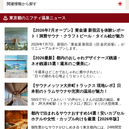
関連情報から探す
東京都のニフティ温泉ニュース
【2026年7月オープン】黄金湯 新宿店を体験レポー
ト！洞窟サウナ・クラフトビール・タイル絵が魅力
2026年7月7日、新宿の「黄金湯 新宿店（旧 金沢浴場）」が
リニューアルオープンします。
レトロでノスタルジックなタイル絵はそのまま、昔からここ
【2026最新】都内のおしゃれデザイナーズ銭湯・
を知る地元の人にも、新しく足を運んでくれる人にも愛され
ネオ銭湯15選！週末のご褒美に♪
る、今の時代の"銭湯"として生まれ変わりました。洞窟のよ
うなユニークなサウナ、自家醸造のクラフトビールが飲める
「今週末はどこかでおしゃれに癒やされたい」
ビアバーなど、新しく登場したスポットも併せて紹介しま
「日々の疲れを心地よくリセットしたい」
す。充実した設備があるのに、基本の入浴料が銭湯価格の5
──そんなときにおすすめなのが、今、都内で大きなブーム
50円というのも嬉しすぎます！
となっている新しいスタイルの銭湯です。
【サウナメッツァ大井町トラックス 現地レポ】日
本初のトラムサウナや充実の温浴が魅力！
最近、SNSやメディアで「デザイナーズ銭湯」や「ネオ銭
湯」という言葉をよく耳にしませんか？
SNSで“行ってみたい！”の声がたくさんの話題の施設。東
京・JR大井町駅（トラックス口／西口）すぐの大型商業施
本記事では、そもそもこれらがどんな銭湯なのか、その気に
設・大井町 トラックスに、2026年3月28日、「サウナメッ
なる違いを分かりやすく解説！さらに、都内で絶対に外せな
ツァ大井町トラックス」がニューオープン。施設の様子をレ
いおしゃれな名店15選を、おすすめの順番で一挙にご紹介
都内で泊まれるサウナおすすめ14選！安いカプセル
ポ―トします。
します。
ホテルや女性・カップル向けを厳選【2026年版】
個性豊かなサウナがひしめき合う東京都内には、24時間営