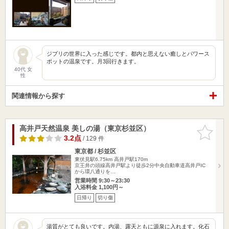
ジブリの世界に入った感じです。都内と思えない癒しとパワース
ポットの温泉です。月3回行きます。
40代 女
性
関連情報から探す
高井戸天然温泉 美しの湯（東京杉並区）
お気に入
りに追加
3.2点
/ 129 件
東京都 / 杉並区
東伏見駅6.75km
高井戸駅170m
京王井の頭線高井戸駅より徒歩2分中央自動車道高井戸IC
から環八通りを…
営業時間 9:30～23:30
入浴料金 1,100円～
日帰り
切り傷
湯質がとても良いです。内湯、露天ともに源泉に入れます。化石