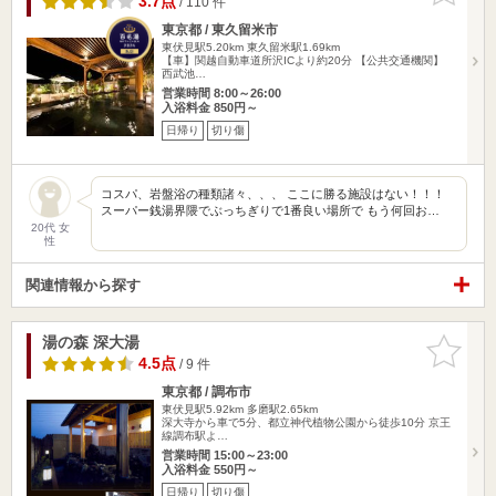
3.7点
/ 110 件
東京都 / 東久留米市
東伏見駅5.20km
東久留米駅1.69km
【車】関越自動車道所沢ICより約20分 【公共交通機関】
西武池…
営業時間 8:00～26:00
入浴料金 850円～
日帰り
切り傷
コスパ、岩盤浴の種類諸々、、、 ここに勝る施設はない！！！
スーパー銭湯界隈でぶっちぎりで1番良い場所で もう何回お…
20代 女
性
関連情報から探す
湯の森 深大湯
お気に入
りに追加
4.5点
/ 9 件
東京都 / 調布市
東伏見駅5.92km
多磨駅2.65km
深大寺から車で5分、都立神代植物公園から徒歩10分 京王
線調布駅よ…
営業時間 15:00～23:00
入浴料金 550円～
日帰り
切り傷