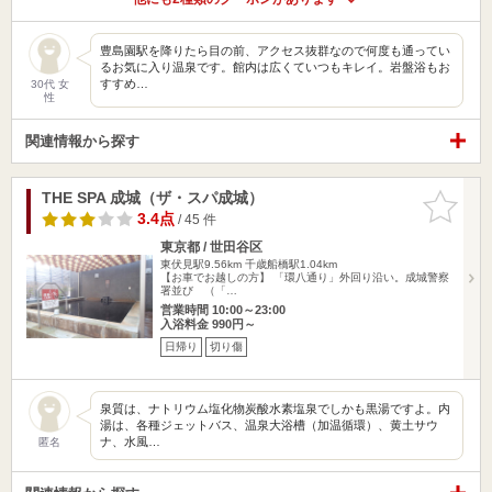
豊島園駅を降りたら目の前、アクセス抜群なので何度も通ってい
るお気に入り温泉です。館内は広くていつもキレイ。岩盤浴もお
すすめ…
30代 女
性
関連情報から探す
THE SPA 成城（ザ・スパ成城）
お気に入
りに追加
3.4点
/ 45 件
東京都 / 世田谷区
東伏見駅9.56km
千歳船橋駅1.04km
【お車でお越しの方】 「環八通り」外回り沿い。成城警察
署並び （「…
営業時間 10:00～23:00
入浴料金 990円～
日帰り
切り傷
泉質は、ナトリウム塩化物炭酸水素塩泉でしかも黒湯ですよ。内
湯は、各種ジェットバス、温泉大浴槽（加温循環）、黄土サウ
ナ、水風…
匿名