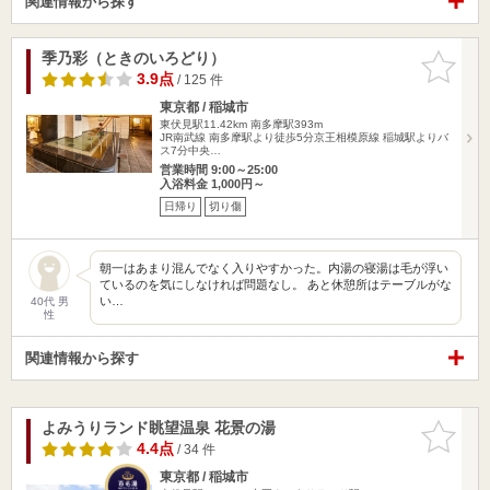
関連情報から探す
季乃彩（ときのいろどり）
お気に入
りに追加
3.9点
/ 125 件
東京都 / 稲城市
東伏見駅11.42km
南多摩駅393m
JR南武線 南多摩駅より徒歩5分京王相模原線 稲城駅よりバ
ス7分中央…
営業時間 9:00～25:00
入浴料金 1,000円～
日帰り
切り傷
朝一はあまり混んでなく入りやすかった。内湯の寝湯は毛が浮い
ているのを気にしなければ問題なし。 あと休憩所はテーブルがな
い…
40代 男
性
関連情報から探す
よみうりランド眺望温泉 花景の湯
お気に入
りに追加
4.4点
/ 34 件
東京都 / 稲城市