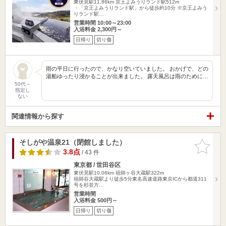
東伏見駅11.86km
京王よみうりランド駅512m
・「京王よみうりランド駅」から徒歩約10分 ※京王よみう
りランド駅…
営業時間 10:00～23:00
入浴料金 2,300円～
日帰り
切り傷
雨の平日に行ったので、かなり空いていました。 おかげで、どの
湯船ゆったり浸かることが出来ました。 露天風呂は雨のために…
50代～
指定し
ない
関連情報から探す
そしがや温泉21（閉館しました）
お気に入
りに追加
3.8点
/ 43 件
東京都 / 世田谷区
東伏見駅10.06km
祖師ヶ谷大蔵駅322m
祖師谷大蔵駅より徒歩5分東名高速道路東京ICから都道311
号を杉並方…
営業時間
入浴料金 500円～
日帰り
切り傷