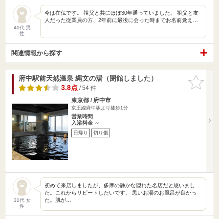
今は在仏です。 祖父と共にほぼ30年通っていました。 祖父と友
人だった従業員の方、2年前に最後に会った時までお名前覚え…
40代 男
性
関連情報から探す
府中駅前天然温泉 縄文の湯（閉館しました）
お気に入
りに追加
3.8点
/ 54 件
東京都 / 府中市
京王線府中駅より徒歩1分
営業時間
入浴料金 ～
日帰り
切り傷
初めて来店しましたが、多摩の静かな隠れた名店だと思いまし
た。これからリピートしたいです。 黒いお湯のお風呂が良かっ
た。肌が…
30代 女
性