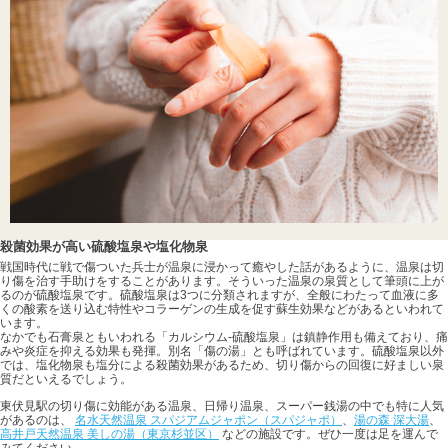
殺菌効果が高い硫酸塩泉や塩化物泉
戦国時代に戦で傷ついた兵士が温泉に浸かって癒やした話があるように、温泉は切
り傷を治す手助けをすることがあります。そういった温泉の泉質として筆頭に上が
るのが硫酸塩泉です。硫酸塩泉は3つに分類されますが、全般にわたって血液に多
くの酸素を送り込む特性やコラーゲンの生成を促す蘇生効果などがあるといわれて
います。
なかでも石膏泉ともいわれる「カルシウム-硫酸塩泉」は鎮静作用も備えており、痛
みや炎症を抑える効果も発揮。別名「傷の湯」とも呼ばれています。硫酸塩泉以外
では、塩化物泉も塩分による殺菌効果があるため、切り傷からの回復に好ましい泉
質だといえるでしょう。
東伏見駅の切り傷に効能がある温泉、日帰り温泉、スーパー銭湯の中でも特に人気
があるのは、
名水天然温泉 スパジアムジャポン（スパジャポ）
、
湯の森 深大湯
、
高井戸天然温泉 美しの湯（東京杉並区）
などの施設です。ぜひ一度は足を運んで