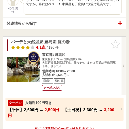
ですが、私にはベスト！ 水風呂も丁度良い水温で最高です。 …
40代 男
性
関連情報から探す
バーデと天然温泉 豊島園 庭の湯
お気に入
りに追加
4.1点
/ 186 件
東京都 / 練馬区
東伏見駅7.79km
豊島園駅216m
大江戸線豊島園駅下車、徒歩3分、または西武線豊島園駅
下車、徒歩2分
営業時間 10:00～23:00
入浴料金 2,600円～
日帰り
切り傷
クーポンあり
入館料100円引き
クーポン
【平日】
2,600円
→
2,500円
【土日祝】
3,300円
→
3,200
円
他にも2種類のクーポンがあります