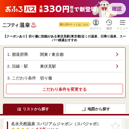
購入済チケットはこちら
ログイン
履歴
メニュー
【クーポンあり】切り傷に効能がある東伏見駅(東京都)近くの温泉、日帰り温泉、スー
パー銭湯おすすめ
1. 都道府県
関東 / 東京都
2. 沿線・駅
東伏見駅
3. こだわり条件
切り傷
こだわり条件を変更する
リストから探す
地図から探す
名水天然温泉 スパジアムジャポン（スパジャポ）
お気に入
りに追加