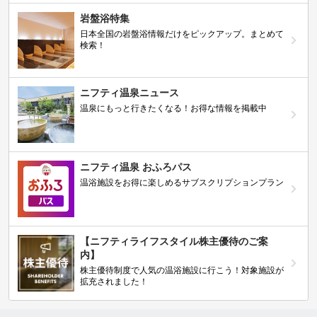
岩盤浴特集
日本全国の岩盤浴情報だけをピックアップ。まとめて
検索！
ニフティ温泉ニュース
温泉にもっと行きたくなる！お得な情報を掲載中
ニフティ温泉 おふろパス
温浴施設をお得に楽しめるサブスクリプションプラン
【ニフティライフスタイル株主優待のご案
内】
株主優待制度で人気の温浴施設に行こう！対象施設が
拡充されました！