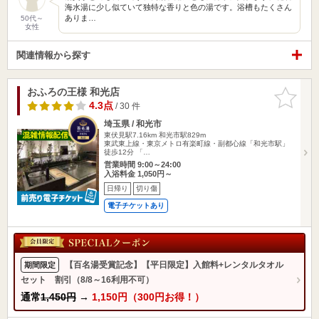
海水湯に少し似ていて独特な香りと色の湯です。浴槽もたくさん
ありま…
50代～
女性
関連情報から探す
おふろの王様 和光店
お気に入
りに追加
4.3点
/ 30 件
埼玉県 / 和光市
東伏見駅7.16km
和光市駅829m
東武東上線・東京メトロ有楽町線・副都心線「和光市駅」
徒歩12分 「…
営業時間 9:00～24:00
入浴料金 1,050円～
日帰り
切り傷
電子チケットあり
【百名湯受賞記念】【平日限定】入館料+レンタルタオル
期間限定
セット 割引（8/8～16利用不可）
通常
1,450円
→
1,150円（300円お得！）