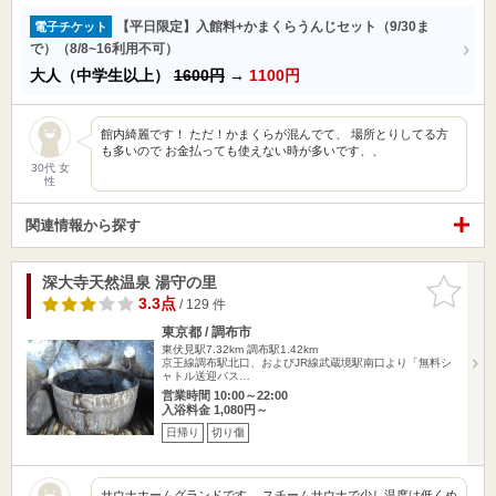
【平日限定】入館料+かまくらうんじセット（9/30ま
電子チケット
で）（8/8~16利用不可）
大人（中学生以上）
1600円
→
1100円
館内綺麗です！ ただ！かまくらが混んでて、 場所とりしてる方
も多いので お金払っても使えない時が多いです、、
30代 女
性
関連情報から探す
深大寺天然温泉 湯守の里
お気に入
りに追加
3.3点
/ 129 件
東京都 / 調布市
東伏見駅7.32km
調布駅1.42km
京王線調布駅北口、およびJR線武蔵境駅南口より「無料シ
ャトル送迎バス…
営業時間 10:00～22:00
入浴料金 1,080円～
日帰り
切り傷
サウナホームグランドです。 スチームサウナで少し温度は低くめ