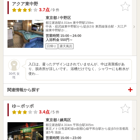
アクア東中野
お気に入
りに追加
3.7点
/ 9 件
東京都 / 中野区
都立家政駅4.01km
東中野駅159m
中央・総武線東中野駅から徒歩2分 東西線落合駅・大江戸
線東中野駅か…
営業時間 15:00～24:00
入浴料金 550円～
日帰り
露天風呂
入口は、凝ったデザインはされていませんが、中は清潔感があ
り、脱衣所が涼しいです。 浴槽だけでなく、シャワーにも軟水が
使わ…
30代 女
性
関連情報から探す
ゆ～ポッポ
お気に入
りに追加
3.4点
/ 5 件
東京都 / 練馬区
都立家政駅4.31km
平和台駅305m
東京メトロ有楽町線or副都心線平和台駅から徒歩5分首都高
速5号 池袋…
営業時間 15:00～23:00