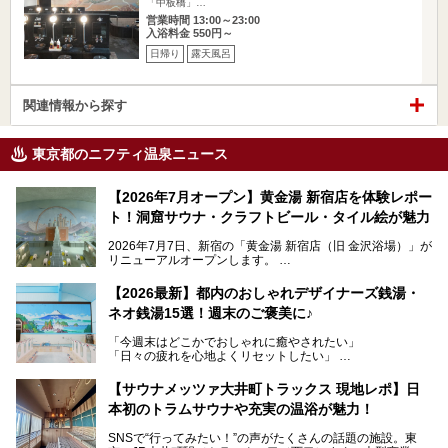
「中板橋」…
営業時間 13:00～23:00
入浴料金 550円～
日帰り
露天風呂
関連情報から探す
東京都のニフティ温泉ニュース
【2026年7月オープン】黄金湯 新宿店を体験レポー
ト！洞窟サウナ・クラフトビール・タイル絵が魅力
2026年7月7日、新宿の「黄金湯 新宿店（旧 金沢浴場）」が
リニューアルオープンします。
レトロでノスタルジックなタイル絵はそのまま、昔からここ
【2026最新】都内のおしゃれデザイナーズ銭湯・
を知る地元の人にも、新しく足を運んでくれる人にも愛され
ネオ銭湯15選！週末のご褒美に♪
る、今の時代の"銭湯"として生まれ変わりました。洞窟のよ
うなユニークなサウナ、自家醸造のクラフトビールが飲める
「今週末はどこかでおしゃれに癒やされたい」
ビアバーなど、新しく登場したスポットも併せて紹介しま
「日々の疲れを心地よくリセットしたい」
す。充実した設備があるのに、基本の入浴料が銭湯価格の5
──そんなときにおすすめなのが、今、都内で大きなブーム
50円というのも嬉しすぎます！
となっている新しいスタイルの銭湯です。
【サウナメッツァ大井町トラックス 現地レポ】日
本初のトラムサウナや充実の温浴が魅力！
最近、SNSやメディアで「デザイナーズ銭湯」や「ネオ銭
湯」という言葉をよく耳にしませんか？
SNSで“行ってみたい！”の声がたくさんの話題の施設。東