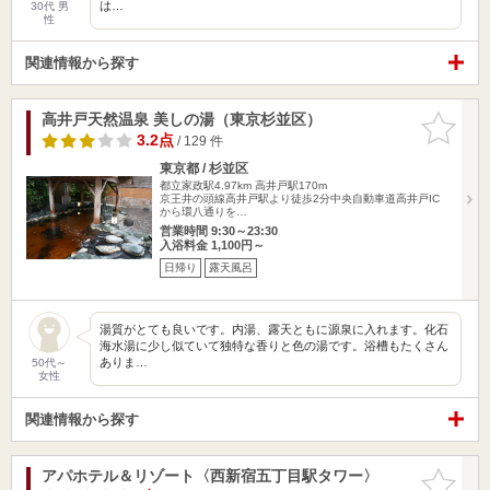
は…
30代 男
性
関連情報から探す
高井戸天然温泉 美しの湯（東京杉並区）
お気に入
りに追加
3.2点
/ 129 件
東京都 / 杉並区
都立家政駅4.97km
高井戸駅170m
京王井の頭線高井戸駅より徒歩2分中央自動車道高井戸IC
から環八通りを…
営業時間 9:30～23:30
入浴料金 1,100円～
日帰り
露天風呂
湯質がとても良いです。内湯、露天ともに源泉に入れます。化石
海水湯に少し似ていて独特な香りと色の湯です。浴槽もたくさん
ありま…
50代～
女性
関連情報から探す
アパホテル＆リゾート〈西新宿五丁目駅タワー〉
お気に入