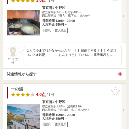
5.0点
/ 1 件
東京都 / 中野区
都立家政駅344m
野方駅483m
西武新宿線「野方」駅下車、徒歩6分
営業時間 13:00～24:00
入浴料金 550円～
日帰り
露天風呂
なんで今まで行かなかったんだ！！！ 最高すぎる！！！ 今流行
りのネオ銭湯！ こじんまりとしているのに露天風呂もジ…
20代 女
性
関連情報から探す
一の湯
お気に入
りに追加
4.0点
/ 1 件
東京都 / 中野区
都立家政駅1.69km
沼袋駅136m
西武新宿線「沼袋駅」北口 徒歩数分
営業時間 15:00～25:30
入浴料金 550円～
日帰り
露天風呂