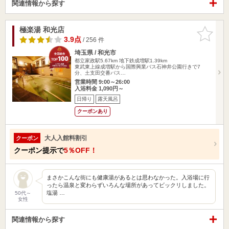
関連情報から探す
極楽湯 和光店
お気に入
りに追加
3.9点
/ 256 件
埼玉県 / 和光市
都立家政駅5.67km
地下鉄成増駅1.39km
東武東上線成増駅から国際興業バス石神井公園行きで7
分、土支田交番バス…
営業時間 9:00～26:00
入浴料金 1,090円～
日帰り
露天風呂
クーポンあり
大人入館料割引
クーポン
クーポン提示で
5％OFF！
まさかこんな街にも健康湯があるとは思わなかった。入浴場に行
ったら温泉と変わらずいろんな場所があってビックリしました。
塩湯 …
50代～
女性
関連情報から探す