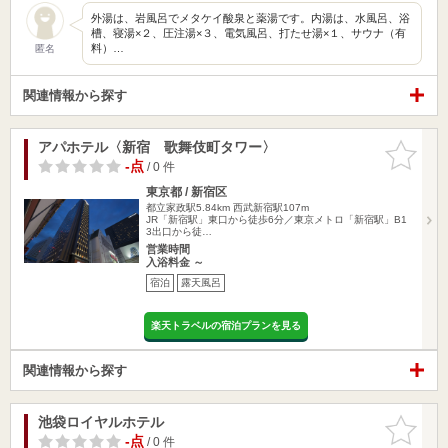
外湯は、岩風呂でメタケイ酸泉と薬湯です。内湯は、水風呂、浴
槽、寝湯×２、圧注湯×３、電気風呂、打たせ湯×１、サウナ（有
料）…
匿名
関連情報から探す
アパホテル〈新宿 歌舞伎町タワー〉
お気に入
りに追加
-点
/ 0 件
東京都 / 新宿区
都立家政駅5.84km
西武新宿駅107m
JR「新宿駅」東口から徒歩6分／東京メトロ「新宿駅」B1
3出口から徒…
営業時間
入浴料金 ～
宿泊
露天風呂
楽天トラベルの宿泊プランを見る
関連情報から探す
池袋ロイヤルホテル
お気に入
りに追加
-点
/ 0 件