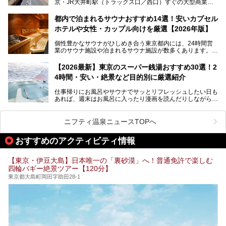
京・JR大井町駅（トラックス口／西口）すぐの大型商業施
本記事では、そもそもこれらがどんな銭湯なのか、その気に
設・大井町 トラックスに、2026年3月28日、「サウナメッ
なる違いを分かりやすく解説！さらに、都内で絶対に外せな
ツァ大井町トラックス」がニューオープン。施設の様子をレ
いおしゃれな名店15選を、おすすめの順番で一挙にご紹介
都内で泊まれるサウナおすすめ14選！安いカプセル
ポ―トします。
します。
ホテルや女性・カップル向けを厳選【2026年版】
個性豊かなサウナがひしめき合う東京都内には、24時間営
業のサウナ施設や泊まれるサウナ施設が数多くあります。
終電を逃した深夜の利用に限らず、時間を気にしないサウナ
を旅の目的とする「サ旅」や自分へのご褒美のための宿泊な
【2026最新】東京のスーパー銭湯おすすめ30選！2
ど、自分の好きなタイミングで好きなだけサ活ができるのが
4時間・安い・絶景など目的別に厳選紹介
魅力です。
仕事帰りにお風呂やサウナでサッとリフレッシュしたい日も
最近では、男性専用施設だけでなく、カップルや女性に嬉し
あれば、週末はお風呂に入ったり漫画を読んだりしながら一
い個室サウナも増えてきました。
日中ダラダラ過ごしたい日もあると思います。
この記事では、東京都内にある24時間営業のサウナの中か
また、終電を逃してしまい、「このまま朝までゆっくりでき
ら、特におすすめしたい施設14選をご紹介します。
ニフティ温泉ニュースTOPへ
る場所があれば」と探した経験がある人も多いのではないで
宿泊可能な施設もピックアップしているので、ぜひチェック
しょうか。
してみてください。
おすすめのアクティビティ情報
そこで本記事では、東京でおすすめのスーパー銭湯を、目的
別に厳選した30施設からご紹介します。
【東京・伊豆大島】日本唯一の「裏砂漠」へ！普通免許で楽しむ
24時間営業で宿泊できる施設や、1,000円以下で楽しめる安
四輪バギー絶景ツアー【120分】
い施設、デートや休日レジャーにもぴったりなエンタメ要素
が充実した施設など、利用のシーンに合わせて参考にしてく
東京都大島町岡田字助田28-1
ださい。