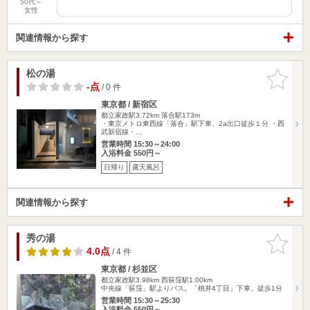
50代～
女性
関連情報から探す
松の湯
お気に入
りに追加
-点
/ 0 件
東京都 / 新宿区
都立家政駅3.72km
落合駅173m
・東京メトロ東西線「落合」駅下車、2a出口徒歩１分 ・西
武新宿線・…
営業時間 15:30～24:00
入浴料金 550円～
日帰り
露天風呂
関連情報から探す
秀の湯
お気に入
りに追加
4.0点
/ 4 件
東京都 / 杉並区
都立家政駅3.98km
西荻窪駅1.00km
中央線「荻窪」駅よりバス。「桃井4丁目」下車、徒歩1分
営業時間 15:30～25:30
入浴料金 550円～