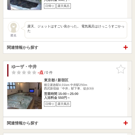
日帰り
露天風呂
露天、ジェットはすごい良かった。 電気風呂はけっこうすごかっ
た
匿名
関連情報から探す
ゆーザ・中井
お気に入
りに追加
-点
/ 0 件
東京都 / 新宿区
都立家政駅4.01km
中井駅250m
西武新宿線「中井」駅下車、徒歩3分
営業時間 15:00～25:00
入浴料金 550円～
日帰り
露天風呂
関連情報から探す