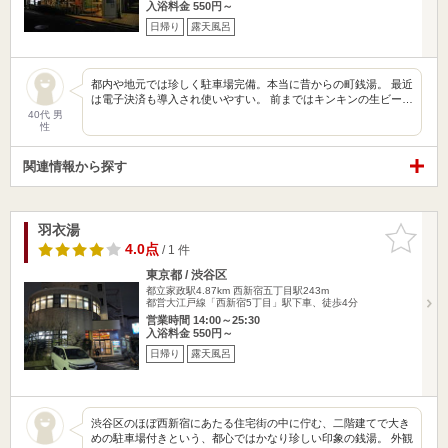
入浴料金 550円～
日帰り
露天風呂
都内や地元では珍しく駐車場完備。本当に昔からの町銭湯。 最近
は電子決済も導入され使いやすい。 前まではキンキンの生ビー…
40代 男
性
関連情報から探す
羽衣湯
お気に入
りに追加
4.0点
/ 1 件
東京都 / 渋谷区
都立家政駅4.87km
西新宿五丁目駅243m
都営大江戸線「西新宿5丁目」駅下車、徒歩4分
営業時間 14:00～25:30
入浴料金 550円～
日帰り
露天風呂
渋谷区のほぼ西新宿にあたる住宅街の中に佇む、二階建てで大き
めの駐車場付きという、都心ではかなり珍しい印象の銭湯。 外観