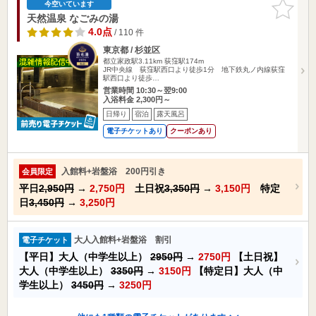
お気に入
今空いています
りに追加
天然温泉 なごみの湯
4.0点
/ 110 件
東京都 / 杉並区
都立家政駅3.11km
荻窪駅174m
JR中央線 荻窪駅西口より徒歩1分 地下鉄丸ノ内線荻窪
駅西口より徒歩…
営業時間 10:30～翌9:00
入浴料金 2,300円～
日帰り
宿泊
露天風呂
電子チケットあり
クーポンあり
入館料+岩盤浴 200円引き
会員限定
平日
2,950円
→
2,750円
土日祝
3,350円
→
3,150円
特定
日
3,450円
→
3,250円
大人入館料+岩盤浴 割引
電子チケット
【平日】大人（中学生以上）
2950円
→
2750円
【土日祝】
大人（中学生以上）
3350円
→
3150円
【特定日】大人（中
学生以上）
3450円
→
3250円