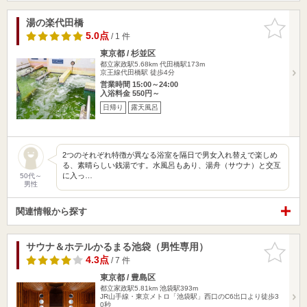
湯の楽代田橋
お気に入
りに追加
5.0点
/ 1 件
東京都 / 杉並区
都立家政駅5.68km
代田橋駅173m
京王線代田橋駅 徒歩4分
営業時間 15:00～24:00
入浴料金 550円～
日帰り
露天風呂
2つのそれぞれ特徴が異なる浴室を隔日で男女入れ替えで楽しめ
る、素晴らしい銭湯です。水風呂もあり、湯舟（サウナ）と交互
に入っ…
50代～
男性
関連情報から探す
サウナ＆ホテルかるまる池袋（男性専用）
お気に入
りに追加
4.3点
/ 7 件
東京都 / 豊島区
都立家政駅5.81km
池袋駅393m
JR山手線・東京メトロ「池袋駅」西口のC6出口より徒歩3
0秒