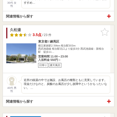
すすめ…
30代 女
性
関連情報から探す
久松湯
お気に入
りに追加
3.5点
/ 23 件
東京都 / 練馬区
都立家政駅2.59km
桜台駅303m
西武池袋線 桜台駅北口より徒歩3分 西武池袋線：新桜台
駅 徒歩11…
営業時間 11:00～23:00
入浴料金 550円～
日帰り
露天風呂
近所の銭湯の中では施設、お風呂の種類ともに充実しています。
現金だけなのと、炭酸のお風呂が少し故障中というかもったいな
い。 …
40代 男
性
関連情報から探す