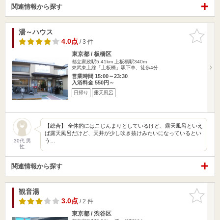
関連情報から探す
湯～ハウス
お気に入
りに追加
4.0点
/ 3 件
東京都 / 板橋区
都立家政駅5.41km
上板橋駅340m
東武東上線「上板橋」駅下車、徒歩4分
営業時間 15:00～23:30
入浴料金 550円～
日帰り
露天風呂
【総合】 全体的にはこじんまりとしているけど、露天風呂といえ
ば露天風呂だけど、天井が少し吹き抜けみたいになっているとい
う…
30代 男
性
関連情報から探す
観音湯
お気に入
りに追加
3.0点
/ 2 件
東京都 / 渋谷区