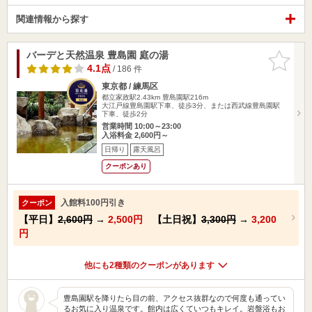
関連情報から探す
バーデと天然温泉 豊島園 庭の湯
お気に入
りに追加
4.1点
/ 186 件
東京都 / 練馬区
都立家政駅2.43km
豊島園駅216m
大江戸線豊島園駅下車、徒歩3分、または西武線豊島園駅
下車、徒歩2分
営業時間 10:00～23:00
入浴料金 2,600円～
日帰り
露天風呂
クーポンあり
入館料100円引き
クーポン
【平日】
2,600円
→
2,500円
【土日祝】
3,300円
→
3,200
円
他にも2種類のクーポンがあります
豊島園駅を降りたら目の前、アクセス抜群なので何度も通ってい
るお気に入り温泉です。館内は広くていつもキレイ。岩盤浴もお