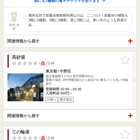
他にも1種類の電子チケットがあります
都内近郊で岩盤浴無制限利用なのは、ここだけ！岩盤浴の種類も
3階に5種類、5階に2種類。更に5階には、寒い氷のような部屋が
あ…
40代 女
性
関連情報から探す
高砂湯
お気に入
りに追加
-点
/ 0 件
東京都 / 中野区
都立家政駅3.17km
新中野駅491m
電車の場合 JR中野駅南口から徒歩7分 東京メトロ丸ノ内線
新中…
営業時間 15:00～24:30
入浴料金 550円～
日帰り
露天風呂
関連情報から探す
三の輪湯
お気に入
りに追加
-点
/ 0 件