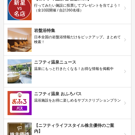
行ってみたい施設に投票してプレゼントを当てよう！
（全10回開催 / 合計260名様）
岩盤浴特集
日本全国の岩盤浴情報だけをピックアップ。まとめて
検索！
ニフティ温泉ニュース
温泉にもっと行きたくなる！お得な情報を掲載中
ニフティ温泉 おふろパス
温浴施設をお得に楽しめるサブスクリプションプラン
【ニフティライフスタイル株主優待のご案
内】