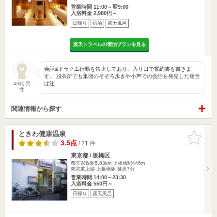
営業時間 11:00～翌9:00
入浴料金 2,980円～
日帰り
宿泊
露天風呂
楽天トラベルの宿泊プランを見る
会話&ドラクエ行動を禁止しており、入り口で誓約書を書きま
す。 脱衣所でも集団のそぞろ歩きや小声での会話を発見した場合
は注…
40代 男
性
関連情報から探す
ときわ健康温泉
お気に入
りに追加
3.5点
/ 21 件
東京都 / 板橋区
都立家政駅5.83km
上板橋駅446m
東武東上線 上板橋駅 徒歩7分
営業時間 14:00～23:30
入浴料金 550円～
日帰り
露天風呂