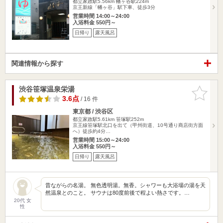
都立家政駅5.56km
幡ヶ谷駅224m
京王新線「幡ヶ谷」駅下車、徒歩3分
営業時間 14:00～24:00
入浴料金 550円～
日帰り
露天風呂
関連情報から探す
渋谷笹塚温泉栄湯
お気に入
りに追加
3.6点
/ 16 件
東京都 / 渋谷区
都立家政駅5.61km
笹塚駅252m
京王線笹塚駅北口を出て（甲州街道、10号通り商店街方面
へ）徒歩約4分…
営業時間 15:00～24:00
入浴料金 550円～
日帰り
露天風呂
昔ながらの名湯。 無色透明湯。無香。シャワーも大浴場の湯を天
然温泉とのこと。 サウナは80度前後で程よい熱さです。…
20代 女
性