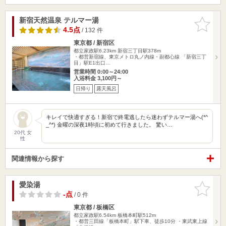
新宿天然温泉 テルマー湯
お気に入
りに追加
4.5点
/ 132 件
東京都 / 新宿区
都立家政駅6.23km
新宿三丁目駅378m
・都営新宿線、東京メトロ丸ノ内線・副都心線 「新宿三丁
目」駅E1出口…
営業時間 0:00～24:00
入浴料金 3,100円～
日帰り
露天風呂
キレイで快適すぎる！新宿で終電逃したら迷わずテルマー湯へ(*^
_^*) 金曜の深夜1時頃に初めて行きました。 驚い…
20代 女
性
関連情報から探す
愛染湯
お気に入
りに追加
-点
/ 0 件
東京都 / 板橋区
都立家政駅6.54km
板橋本町駅512m
・都営三田線「板橋本町」駅下車、徒歩10分 ・東武東上線