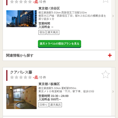
りに追加
-点
/ 0 件
東京都 / 渋谷区
都立家政駅5.01km
西新宿五丁目駅102m
都営大江戸線「西新宿五丁目」駅A２出口右の横断歩道を
渡り徒歩１分
営業時間
入浴料金 ～
宿泊
露天風呂
楽天トラベルの宿泊プランを見る
関連情報から探す
クアパレス藤
お気に入
りに追加
-点
/ 0 件
東京都 / 板橋区
都立家政駅5.32km
要町駅850m
東京メトロ有楽町線「千川」駅下車、徒歩13分
営業時間 15:30～24:00
入浴料金 550円～
日帰り
露天風呂