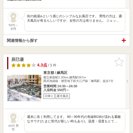
街の銭湯♨️という感じのシンプルなお風呂です。 男性の方は、露
天風呂が有るらしいですが、女性の方は有りません。 ジェッ…
50代～
女性
関連情報から探す
辰巳湯
お気に入
りに追加
4.3点
/ 3 件
東京都 / 練馬区
都立家政駅2.30km
練馬駅397m
西武池袋線・都営地下鉄大江戸線「練馬駅」徒歩7分
営業時間 14:30～24:30
入浴料金 550円～
日帰り
露天風呂
週末に良く利用してます。 80～90年代の有線BGMが流れる素敵
なサウナ(たまに世代が新しい時もあり)。温度・湿度もとて…
40代 男
性