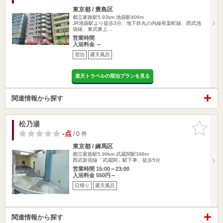
東京都 / 豊島区
都立家政駅5.93km
池袋駅406m
JR池袋駅より徒歩3分、地下鉄丸の内線有楽町線、西武池
袋線、東武東上…
営業時間
入浴料金 ～
宿泊
露天風呂
楽天トラベルの宿泊プランを見る
関連情報から探す
松乃湯
お気に入
りに追加
-点
/ 0 件
東京都 / 練馬区
都立家政駅5.99km
武蔵関駅398m
西武新宿線「武蔵関」駅下車、徒歩5分
営業時間 15:00～23:00
入浴料金 550円～
日帰り
露天風呂
関連情報から探す