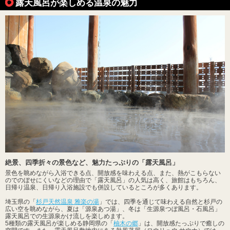
露天風呂が楽しめる温泉の魅力
絶景、四季折々の景色など、魅力たっぷりの「露天風呂」
景色を眺めながら入浴できる点、開放感を味わえる点、また、熱がこもらない
のでのぼせにくいなどの理由で「露天風呂」の人気は高く、旅館はもちろん、
日帰り温泉、日帰り入浴施設でも併設しているところが多くあります。
埼玉県の「
杉戸天然温泉 雅楽の湯
」では、四季を通じて味わえる自然と杉戸の
広い空を眺めながら、夏は「源泉あつ湯」、冬は「生源泉つぼ風呂・石風呂」
露天風呂での生源泉かけ流しを楽しめます。
5種類の露天風呂が楽しめる静岡県の「
柚木の郷
」は、開放感たっぷりで癒しの