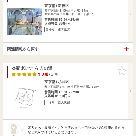
東京都 / 新宿区
都立家政駅3.45km
中井駅434m
西武新宿線「中井」駅下車、徒歩3分
営業時間 15:30～25:00
入浴料金 550円～
日帰り
露天風呂
関連情報から探す
ゆ家 和ごころ 吉の湯
お気に入
りに追加
5.0点
/ 1 件
東京都 / 杉並区
都立家政駅3.67km
南阿佐ケ谷駅1.13km
営業時間 13:30～22:00
入浴料金 550円～
日帰り
露天風呂
露天もあり最高です。利用者の方も住宅地なので自転車の置き方
など気をつけていると思います。