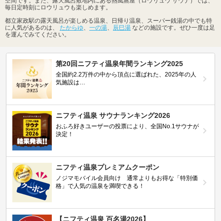
空間です。また、露天風呂敷地内にある熱風蒸屋（ロウリュウ サウナ）では、
毎日定時刻にロウリュウも楽しめます。
都立家政駅の露天風呂が楽しめる温泉、日帰り温泉、スーパー銭湯の中でも特
に人気があるのは、
たからゆ
、
一の湯
、
辰巳湯
などの施設です。ぜひ一度は足
を運んでみてください。
第20回ニフティ温泉年間ランキング2025
全国約2.2万件の中から頂点に選ばれた、2025年の人
気施設は…
ニフティ温泉 サウナランキング2026
おふろ好きユーザーの投票により、全国No.1サウナが
決定！
ニフティ温泉プレミアムクーポン
ノジマモバイル会員向け 通常よりもお得な「特別価
格」で人気の温泉を満喫できる！
【ニフティ温泉 百名湯2026】