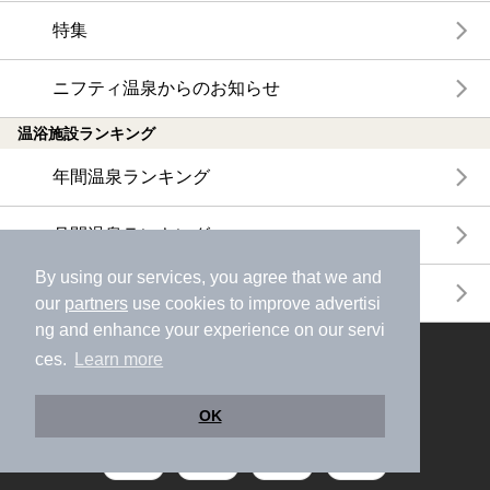
特集
ニフティ温泉からのお知らせ
温浴施設ランキング
年間温泉ランキング
月間温泉ランキング
By using our services, you agree that we and
サウナランキング
our
partners
use cookies to improve advertisi
ng and enhance your experience on our servi
ces.
Learn more
ニフティ温泉公式アカウントをフォローして
おトク情報やクーポン情報を受け取ろう
OK