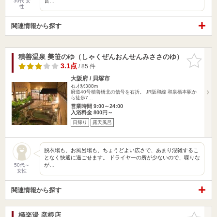
営…
30代 女
性
関連情報から探す
積善温泉 美笹のゆ（しゃくぜんおんせんみささのゆ）
お気に入
りに追加
3.1点
/ 85 件
大阪府 / 貝塚市
石才駅388m
府道40号積善橋北の信号を右折。 JR阪和線 和泉橋本駅か
ら徒歩7…
営業時間 9:00～24:00
入浴料金 800円～
日帰り
露天風呂
脱衣場も、お風呂場も、ちょうどよい広さで、あまり混雑するこ
となく快適に過ごせます。 ドライヤーの所が少ないので、喋りな
が…
50代～
女性
関連情報から探す
極楽湯 彦根店
お気に入