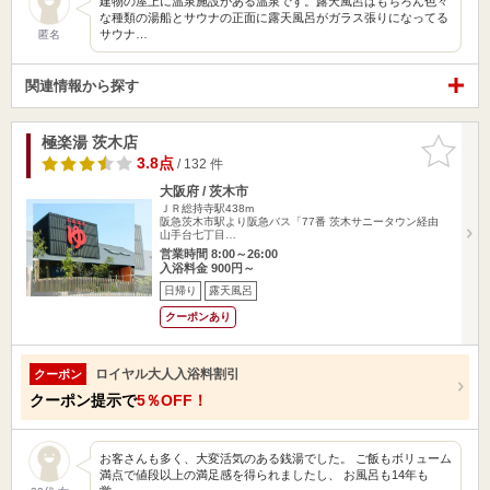
建物の屋上に温泉施設がある温泉です。露天風呂はもちろん色々
な種類の湯船とサウナの正面に露天風呂がガラス張りになってる
サウナ…
匿名
関連情報から探す
極楽湯 茨木店
お気に入
りに追加
3.8点
/ 132 件
大阪府 / 茨木市
ＪＲ総持寺駅438m
阪急茨木市駅より阪急バス「77番 茨木サニータウン経由
山手台七丁目…
営業時間 8:00～26:00
入浴料金 900円～
日帰り
露天風呂
クーポンあり
ロイヤル大人入浴料割引
クーポン
クーポン提示で
5％OFF！
お客さんも多く、大変活気のある銭湯でした。 ご飯もボリューム
満点で値段以上の満足感を得られましたし、 お風呂も14年も