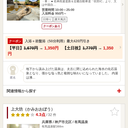
・車： ■ 名神高速道路＆近畿自動車道「吹田IC」より、又
は中国自…
営業時間 10:00～25:00
入浴料金 950円～
日帰り
露天風呂
クーポンあり
入浴＋岩盤浴（50分利用）最大420円引き
クーポン
【平日】
1,670円
→
1,350円
【土日祝】
1,770円
→
1,350
円
地下から汲み上げた温泉は、太古に閉じ込められた海水の化石温
泉となり、僅かな塩っ気と複雑な味わいになっていました。 内湯
は沸…
匿名
関連情報から探す
上大坊（かみおおぼう）
お気に入
りに追加
4.3点
/ 32 件
兵庫県 / 神戸市北区 / 有馬温泉
有馬温泉駅388m