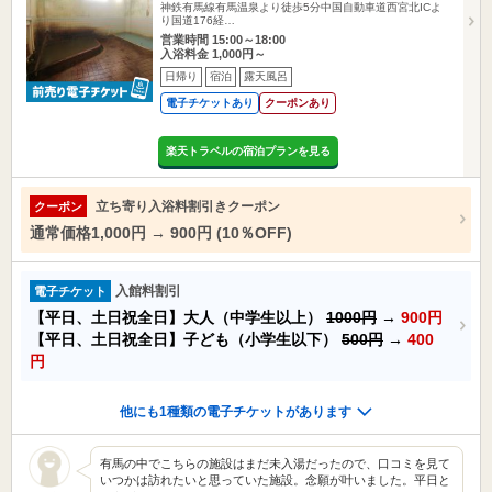
神鉄有馬線有馬温泉より徒歩5分中国自動車道西宮北ICよ
り国道176経…
営業時間 15:00～18:00
入浴料金 1,000円～
日帰り
宿泊
露天風呂
電子チケットあり
クーポンあり
楽天トラベルの宿泊プランを見る
立ち寄り入浴料割引きクーポン
クーポン
通常価格1,000円 → 900円 (10％OFF)
入館料割引
電子チケット
【平日、土日祝全日】大人（中学生以上）
1000円
→
900円
【平日、土日祝全日】子ども（小学生以下）
500円
→
400
円
他にも1種類の電子チケットがあります
有馬の中でこちらの施設はまだ未入湯だったので、口コミを見て
いつかは訪れたいと思っていた施設。念願が叶いました。平日と