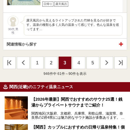
日帰り
露天風呂
露天風呂から見えるライトアップされた竹林を見るのが好きで
す。温泉の種類も多く人気の温泉って感じです。色んな温泉を巡
ってます…
30代 男
性
関連情報から探す
1
2
3
4
5
946
件中 61件～90件を表示
関西(近畿)のニフティ温泉ニュース
【2026年最新】関西でおすすめのサウナ25選！銭
湯からプライベートサウナまでご紹介！
関西地区(大阪府、京都府、兵庫県、和歌山県、滋賀県、奈
良県の2府4県)には魅力的なサウナ施設が多数あります。
【関西】カップルにおすすめの日帰り温泉特集！個