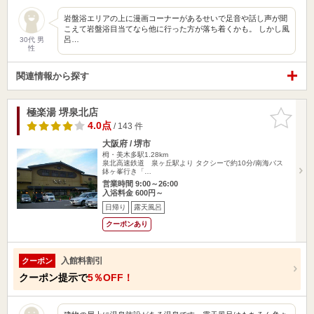
岩盤浴エリアの上に漫画コーナーがあるせいで足音や話し声が聞
こえて岩盤浴目当てなら他に行った方が落ち着くかも。 しかし風
呂…
30代 男
性
関連情報から探す
極楽湯 堺泉北店
お気に入
りに追加
4.0点
/ 143 件
大阪府 / 堺市
栂・美木多駅1.28km
泉北高速鉄道 泉ヶ丘駅より タクシーで約10分/南海バス
鉢ヶ峯行き「…
営業時間 9:00～26:00
入浴料金 600円～
日帰り
露天風呂
クーポンあり
入館料割引
クーポン
クーポン提示で
5％OFF！