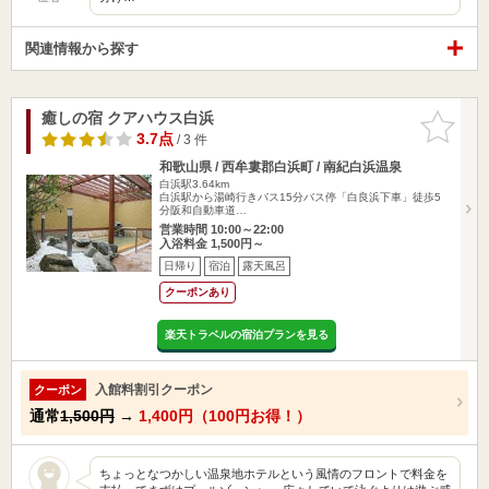
関連情報から探す
癒しの宿 クアハウス白浜
お気に入
りに追加
3.7点
/ 3 件
和歌山県 / 西牟婁郡白浜町 / 南紀白浜温泉
白浜駅3.64km
白浜駅から湯崎行きバス15分バス停「白良浜下車」徒歩5
分阪和自動車道…
営業時間 10:00～22:00
入浴料金 1,500円～
日帰り
宿泊
露天風呂
クーポンあり
楽天トラベルの宿泊プランを見る
入館料割引クーポン
クーポン
通常
1,500円
→
1,400円（100円お得！）
ちょっとなつかしい温泉地ホテルという風情のフロントで料金を