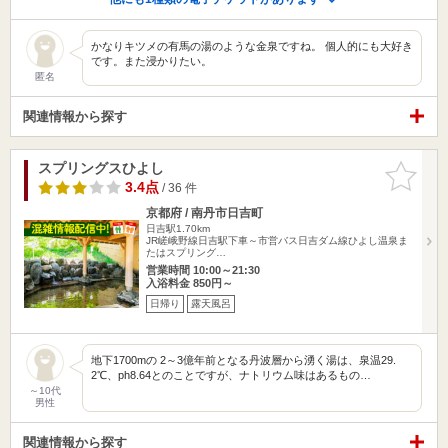
かなりキツメの有馬の湯のような金泉ですね。 個人的にも大好き
です。また浸かりたい。
匿名
関連情報から探す
スプリングスひよし
お気に入
りに追加
3.4点
/ 36 件
京都府 / 南丹市日吉町
日吉駅1.70km
JR嵯峨野線日吉駅下車～市営バス日吉ダム線ひよし温泉ま
たはスプリング…
営業時間 10:00～21:30
入浴料金 850円～
日帰り
露天風呂
地下1700mの 2～3億年前となる丹波層から湧く湯は、泉温29.
2℃、ph8.64とのことですが、ナトリウム味はあるもの…
～10代
男性
関連情報から探す