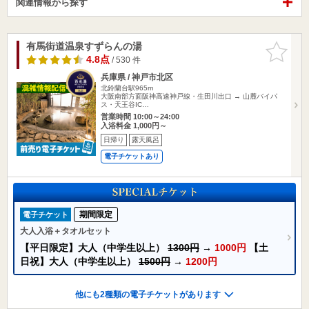
関連情報から探す
有馬街道温泉すずらんの湯
お気に入
りに追加
4.8点
/ 530 件
兵庫県 / 神戸市北区
北鈴蘭台駅965m
大阪南部方面阪神高速神戸線・生田川出口 → 山麓バイパ
ス・天王谷IC…
営業時間 10:00～24:00
入浴料金 1,000円～
日帰り
露天風呂
電子チケットあり
期間限定
電子チケット
大人入浴＋タオルセット
【平日限定】大人（中学生以上）
1300円
→
1000円
【土
日祝】大人（中学生以上）
1500円
→
1200円
他にも2種類の電子チケットがあります