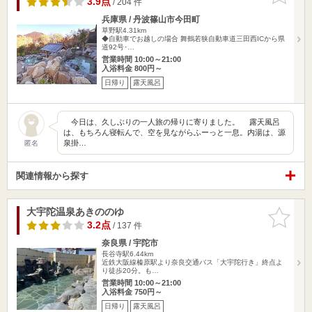
3.9点
/ 204 件
兵庫県 / 丹波篠山市今田町
草野駅4.31km
◆自動車でお越しの場合 舞鶴若狭自動車道三田西ICから県
道92号･…
営業時間 10:00～21:00
入浴料金 800円～
日帰り
露天風呂
今日は、久しぶりの一人旅の帰りに寄りました。 露天風呂
は、もちろん寝転んで、空を見ながらふーっと一息。内湯は、源
泉掛…
匿名
関連情報から探す
大宇陀温泉あきののゆ
お気に入
りに追加
3.2点
/ 137 件
奈良県 / 宇陀市
長谷寺駅6.44km
近鉄大阪線榛原駅より奈良交通バス「大宇陀行き」終点よ
り徒歩20分。も…
営業時間 10:00～21:00
入浴料金 750円～
日帰り
露天風呂