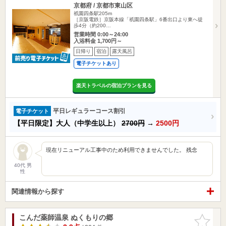
京都府 / 京都市東山区
祇園四条駅205m
［京阪電鉄］京阪本線「祇園四条駅」6番出口より東へ徒
歩4分（約200…
営業時間 0:00～24:00
入浴料金 1,700円～
日帰り
宿泊
露天風呂
電子チケットあり
楽天トラベルの宿泊プランを見る
平日レギュラーコース割引
電子チケット
【平日限定】大人（中学生以上）
2700円
→
2500円
現在リニューアル工事中のため利用できませんでした。 残念
40代 男
性
関連情報から探す
こんだ薬師温泉 ぬくもりの郷
お気に入
りに追加