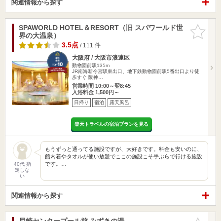
関連情報から探す
SPAWORLD HOTEL＆RESORT（旧 スパワールド世
お気に入
界の大温泉）
りに追加
3.5点
/ 111 件
大阪府 / 大阪市浪速区
動物園前駅135m
JR南海新今宮駅東出口、地下鉄動物園前駅5番出口より徒
歩すぐ 阪神…
営業時間 10:00～翌8:45
入浴料金 1,500円～
日帰り
宿泊
露天風呂
楽天トラベルの宿泊プランを見る
もうずっと通ってる施設ですが、大好きです。料金も安いのに、
館内着やタオルが使い放題でここの施設こそ手ぶらで行ける施設
です。…
40代 指
定しな
い
関連情報から探す
尼崎センタープール前 みずきの湯
お気に入