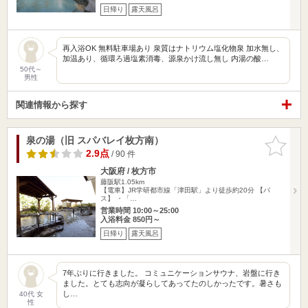
日帰り
露天風呂
再入浴OK 無料駐車場あり 泉質はナトリウム塩化物泉 加水無し、
加温あり、循環ろ過塩素消毒、源泉かけ流し無し 内湯の酸…
50代～
男性
関連情報から探す
泉の湯（旧 スパバレイ枚方南）
お気に入
りに追加
2.9点
/ 90 件
大阪府 / 枚方市
藤阪駅1.05km
【電車】JR学研都市線「津田駅」より徒歩約20分 【バ
ス】 ・「…
営業時間 10:00～25:00
入浴料金 850円～
日帰り
露天風呂
7年ぶりに行きました。 コミュニケーションサウナ、岩盤に行き
ました。とても志向が凝らしてあってたのしかったです。暑さも
し…
40代 女
性