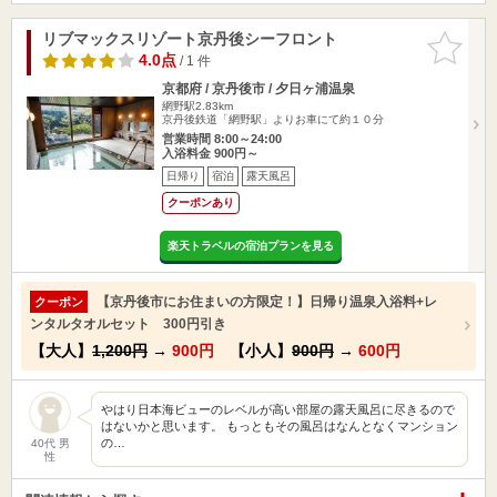
リブマックスリゾート京丹後シーフロント
お気に入
りに追加
4.0点
/ 1 件
京都府 / 京丹後市 / 夕日ヶ浦温泉
網野駅2.83km
京丹後鉄道「網野駅」よりお車にて約１０分
営業時間 8:00～24:00
入浴料金 900円～
日帰り
宿泊
露天風呂
クーポンあり
楽天トラベルの宿泊プランを見る
【京丹後市にお住まいの方限定！】日帰り温泉入浴料+レ
クーポン
ンタルタオルセット 300円引き
【大人】
1,200円
→
900円
【小人】
900円
→
600円
やはり日本海ビューのレベルが高い部屋の露天風呂に尽きるので
はないかと思います。 もっともその風呂はなんとなくマンション
の…
40代 男
性