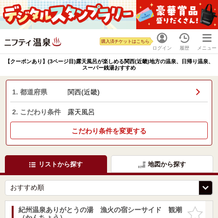
購入済チケットはこちら
ログイン
履歴
メニュー
【クーポンあり】(3ページ目)露天風呂が楽しめる関西(近畿)地方の温泉、日帰り温泉、
スーパー銭湯おすすめ
1. 都道府県
関西(近畿)
2. こだわり条件
露天風呂
こだわり条件を変更する
リストから探す
地図から探す
紀州温泉ありがとうの湯 漁火の宿シーサイド 観潮
お気に入
（かんちょう）
りに追加