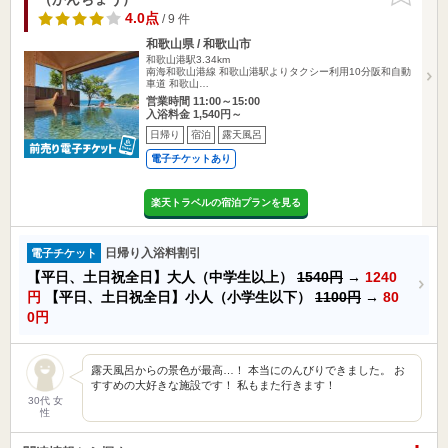
4.0点
/ 9 件
和歌山県 / 和歌山市
和歌山港駅3.34km
南海和歌山港線 和歌山港駅よりタクシー利用10分阪和自動
車道 和歌山…
営業時間 11:00～15:00
入浴料金 1,540円～
日帰り
宿泊
露天風呂
電子チケットあり
楽天トラベルの宿泊プランを見る
日帰り入浴料割引
電子チケット
【平日、土日祝全日】大人（中学生以上）
1540円
→
1240
円
【平日、土日祝全日】小人（小学生以下）
1100円
→
80
0円
露天風呂からの景色が最高…！ 本当にのんびりできました。 お
すすめの大好きな施設です！ 私もまた行きます！
30代 女
性