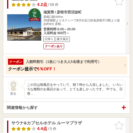
りに追加
4.2点
/ 59 件
滋賀県 / 彦根市西沼波町
彦根口駅495m
JR彦根駅よりタクシーで約5分近江鉄道彦根芹川駅より徒
歩約9分 彦根…
営業時間 6:00～25:00
入浴料金 950円～
日帰り
露天風呂
クーポンあり
入館料割引（1枚につき大人5名様まで利用可）
クーポン
クーポン提示で
5％OFF！
この日は朝風呂をやっていて、朝７時から入浴しました。 いろい
ろな種類のお風呂があって、とても楽しかったです。 中でも、日
替…
匿名
関連情報から探す
サウナ&カプセルホテル ルーマプラザ
お気に入
りに追加
4.4点
/ 5 件