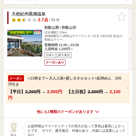
天然紀州黒潮温泉
お気に入
りに追加
2.7点
/ 35 件
和歌山県 / 和歌山市
冷水浦駅2.13km
JR海南駅から和歌山マリーナシティ行きで約10分 終点の
和歌山マリー…
営業時間 11:00～23:00
入浴料金 1,100円～
日帰り
露天風呂
クーポンあり
＜21時まで＞大人入浴+貸しタオルセット+紀州めん 200
クーポン
円引き
【平日】
2,200円
→
2,000円
【土日祝】
2,300円
→
2,100
円
他にも1種類のクーポンがあります
お盆時期はマリーナシティでの花火があって景色は最高によかっ
たです。 サウナ、露天風呂、内湯があり、内湯には温度によって
分け…
匿名