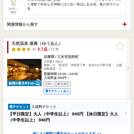
ト運動で有名な天神崎にほど近い海辺にある宿。亀の井ホテル
系…
50代～
男性
関連情報から探す
天然温泉 湯庵（ゆうあん）
お気に入
りに追加
3.7点
/ 73 件
兵庫県 / 三木市別所町
大村駅2.58km
神姫バス「西這田」停留所下車 徒歩5分小野方面 ： 山陽
自動車道・三…
営業時間 10:00～24:00
入浴料金 840円～
日帰り
露天風呂
電子チケットあり
入浴料チケット
電子チケット
【平日限定】大人（中学生以上）
840円
【休日限定】大人
（中学生以上）
940円
他にも1種類の電子チケットがあります