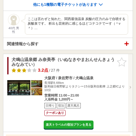
他にも1種類の電子チケットがあります
ここは言わずと知れた、関西最強温泉 炭酸の圧力のみで自噴する
炭酸泉です。 析出も芸術的に感じるほどコテコテでーす（＾ν
＾）…
40代 男
性
関連情報から探す
犬鳴山温泉郷 み奈美亭（いぬなきやまおんせんきょう
お気に入
みなみてい）
りに追加
3.2点
/ 27 件
大阪府 / 泉佐野市 / 犬鳴山温泉
長滝駅6.68km
阪和線日根野駅よりタクシー15分阪和自動車 上之郷ICより
10分
営業時間 11:00～21:00
入浴料金 1,200円～
日帰り
宿泊
露天風呂
クーポンあり
楽天トラベルの宿泊プランを見る