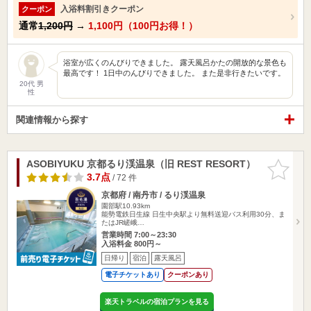
入浴料割引きクーポン
クーポン
通常
1,200円
→
1,100円（100円お得！）
浴室が広くのんびりできました。 露天風呂かたの開放的な景色も
最高です！ 1日中のんびりできました。 また是非行きたいです。
20代 男
性
関連情報から探す
ASOBIYUKU 京都るり渓温泉（旧 REST RESORT）
お気に入
りに追加
3.7点
/ 72 件
京都府 / 南丹市 / るり渓温泉
園部駅10.93km
能勢電鉄日生線 日生中央駅より無料送迎バス利用30分、ま
たはJR嵯峨…
営業時間 7:00～23:30
入浴料金 800円～
日帰り
宿泊
露天風呂
電子チケットあり
クーポンあり
楽天トラベルの宿泊プランを見る