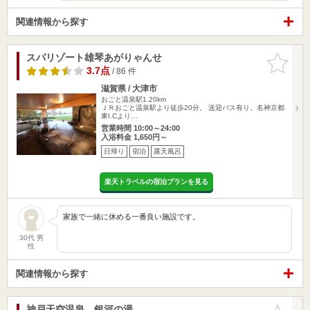
関連情報から探す
スパリゾート雄琴あがりゃんせ
お気に入
りに追加
3.7点
/ 86 件
滋賀県 / 大津市
おごと温泉駅1.20km
ＪＲおごと温泉駅より徒歩20分。 送迎バス有り。名神京都
東I.Cより…
営業時間 10:00～24:00
入浴料金 1,650円～
日帰り
宿泊
露天風呂
楽天トラベルの宿泊プランを見る
家族で一緒に休める一番良い施設です。
30代 男
性
関連情報から探す
神戸天空温泉 銀河の湯
お気に入