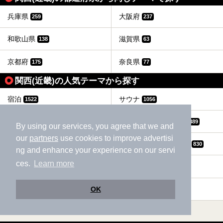
そんな見どころ満載のスパで、さっそく入浴体験してきまし
た。
兵庫県
大阪府
259
237
和歌山県
滋賀県
138
63
京都府
奈良県
175
77
関西(近畿)の人気テーマから探す
宿泊
サウナ
1522
1056
露天風呂
格安（1,000円以下）
946
889
By using our services, you agree that we and
our
partners
use cookies to improve advertisi
お食事・食事処
駅近（徒歩10分以内）
832
830
ng and enhance your experience on our servi
ces.
Learn more
ホテル
冷え性
727
686
OK
ひとり旅・一人旅
カップル
668
590
すべて表示する