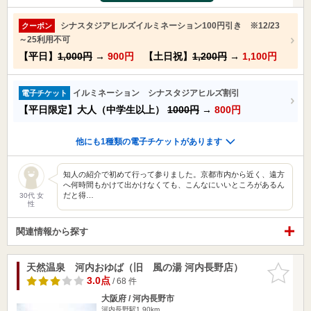
シナスタジアヒルズイルミネーション100円引き ※12/23
クーポン
～25利用不可
【平日】
1,000円
→
900円
【土日祝】
1,200円
→
1,100円
イルミネーション シナスタジアヒルズ割引
電子チケット
【平日限定】大人（中学生以上）
1000円
→
800円
他にも1種類の電子チケットがあります
知人の紹介で初めて行って参りました。京都市内から近く、遠方
へ何時間もかけて出かけなくても、こんなにいいところがあるん
だと得…
30代 女
性
関連情報から探す
天然温泉 河内おゆば（旧 風の湯 河内長野店）
お気に入
りに追加
3.0点
/ 68 件
大阪府 / 河内長野市
河内長野駅1.90km