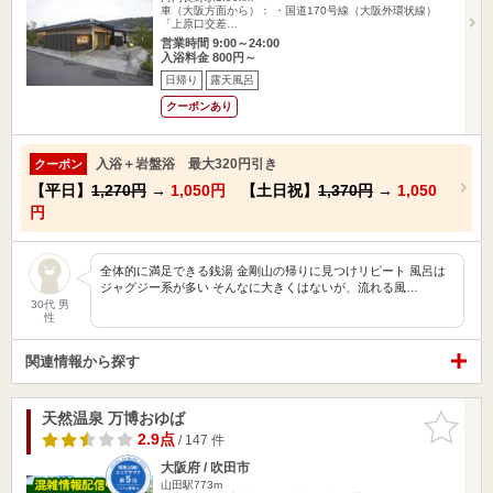
車（大阪方面から）： ・国道170号線（大阪外環状線）
「上原口交差…
営業時間 9:00～24:00
入浴料金 800円～
日帰り
露天風呂
クーポンあり
入浴＋岩盤浴 最大320円引き
クーポン
【平日】
1,270円
→
1,050円
【土日祝】
1,370円
→
1,050
円
全体的に満足できる銭湯 金剛山の帰りに見つけリピート 風呂は
ジャグジー系が多い そんなに大きくはないが、流れる風…
30代 男
性
関連情報から探す
天然温泉 万博おゆば
お気に入
りに追加
2.9点
/ 147 件
大阪府 / 吹田市
山田駅773m