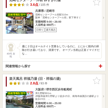
りに追加
3.6点
/ 105 件
兵庫県 / 尼崎市
尼崎センタープール前駅310m
阪神「尼崎センタープール前」駅下車すぐ
営業時間 9:00～26:00
入浴料金 880円～
日帰り
露天風呂
週に２日はオールナイト営業をしているのに、とにかく館内の掃
除が行き届いており、清潔です。 オープン当初は正直イマイチだ
な…
40代 女
性
関連情報から探す
楽天風呂 祥福乃湯 (旧・祥福の湯)
お気に入
りに追加
2.8点
/ 93 件
大阪府 / 堺市西区浜寺船尾町
津久野駅861m
JR阪和線津久野駅より徒歩15分、南海本線諏訪の森駅より
徒歩15分、…
営業時間 6:00～25:00
入浴料金 880円～