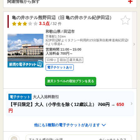
関連情報から探す
亀の井ホテル熊野田辺（旧 亀の井ホテル紀伊田辺）
お気に入
りに追加
3.1点
/ 32 件
和歌山県 / 田辺市
芳養駅1.51km
紀伊田辺駅よりタクシー利用約15分阪和自動車道南紀田辺I
Cより県道4…
営業時間 11:00～15:00
入浴料金 700円～
日帰り
宿泊
露天風呂
電子チケットあり
楽天トラベルの宿泊プランを見る
大人入浴料割引
電子チケット
【平日限定】大人（小学生を除く12歳以上）
700円
→
650
円
他にも1種類の電子チケットがあります
ヌルヌル感の強いお湯 ナショナルトラス