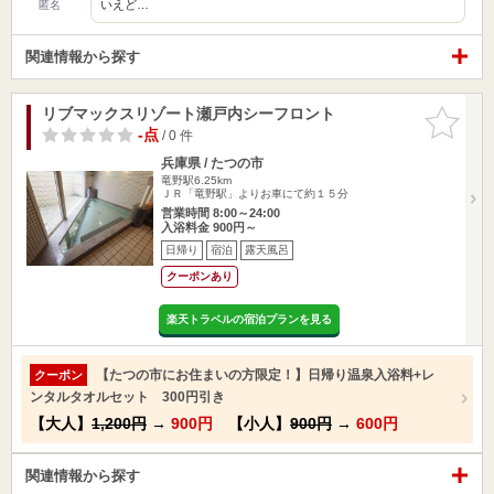
いえど…
匿名
関連情報から探す
リブマックスリゾート瀬戸内シーフロント
お気に入
りに追加
-点
/ 0 件
兵庫県 / たつの市
竜野駅6.25km
ＪＲ「竜野駅」よりお車にて約１５分
営業時間 8:00～24:00
入浴料金 900円～
日帰り
宿泊
露天風呂
クーポンあり
楽天トラベルの宿泊プランを見る
【たつの市にお住まいの方限定！】日帰り温泉入浴料+レ
クーポン
ンタルタオルセット 300円引き
【大人】
1,200円
→
900円
【小人】
900円
→
600円
関連情報から探す