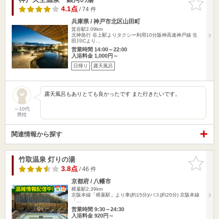
りに追加
4.1点
/ 74 件
兵庫県 / 神戸市北区山田町
箕谷駅2.09km
北神急行 谷上駅よりタクシー利用10分阪神高速神戸線 生
田川ICより…
営業時間 14:00～22:00
入浴料金 1,000円～
日帰り
露天風呂
露天風呂もありとても良かったです また行きたいです。
～10代
男性
関連情報から探す
竹取温泉 灯りの湯
お気に入
りに追加
3.8点
/ 46 件
京都府 / 八幡市
樟葉駅2.39km
京阪本線「樟葉駅」より車(約15分)/バス(約20分) 京阪本線
「…
営業時間 9:30～24:30
入浴料金 920円～