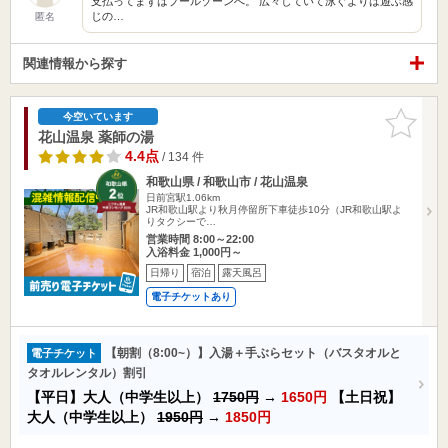
支払ってまずはプールゾーンへ。 広々していて泳ぐよりは遊ぶ感
じの…
匿名
関連情報から探す
お気に入
今空いています
りに追加
花山温泉 薬師の湯
4.4点
/ 134 件
和歌山県 / 和歌山市 / 花山温泉
日前宮駅1.06km
JR和歌山駅より秋月停留所下車徒歩10分（JR和歌山駅よ
りタクシーで…
営業時間 8:00～22:00
入浴料金 1,000円～
日帰り
宿泊
露天風呂
電子チケットあり
【朝割（8:00~）】入湯＋手ぶらセット（バスタオルと
電子チケット
タオルレンタル）割引
【平日】大人（中学生以上）
1750円
→
1650円
【土日祝】
大人（中学生以上）
1950円
→
1850円