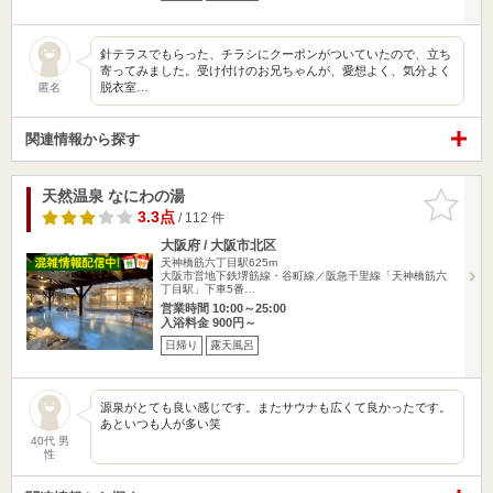
針テラスでもらった、チラシにクーポンがついていたので、立ち
寄ってみました。受け付けのお兄ちゃんが、愛想よく、気分よく
脱衣室…
匿名
関連情報から探す
天然温泉 なにわの湯
お気に入
りに追加
3.3点
/ 112 件
大阪府 / 大阪市北区
天神橋筋六丁目駅625m
大阪市営地下鉄堺筋線・谷町線／阪急千里線「天神橋筋六
丁目駅」下車5番…
営業時間 10:00～25:00
入浴料金 900円～
日帰り
露天風呂
源泉がとても良い感じです。またサウナも広くて良かったです。
あといつも人が多い笑
40代 男
性