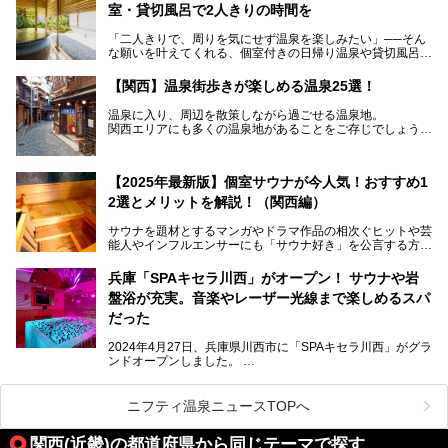
室・貸切風呂で2人きりの時間を
この記事では、今ホットなサウナ施設を、「本格サウナー向
け」「女性サウナー向け」「カップル・グループ向け」「サ
「二人きりで、周りを気にせず温泉を楽しみたい」──そん
旅ユーザー向け」などおすすめ別にご紹介します。
な願いを叶えてくれる、個室付きの日帰り温泉や貸切風呂の
ある温浴施設が関西エリアでも増えています。
【関西】温泉街歩きが楽しめる温泉25選！
源泉かけ流しや景色を楽しめる貸切露天風呂、お部屋での食
ニフティ温泉ならではのお得なクーポンが使える施設や口コ
事付きプランなど、デートや記念日、ちょっと特別な休日に
ミも紹介するので、関西でサウナに行きたい人は参考にして
温泉に入り、周辺を散策しながら過ごせる温泉地。
もぴったり。
みてください！
関西エリアにも多くの温泉地があることをご存じでしょう
か。
本記事では、関西でカップルに人気の日帰り温泉施設を厳選
してご紹介。
温泉地ではお風呂に浸かることで、心も身体も贅沢に癒して
プライベート空間でゆったりと過ごせる、おすすめの個室・
【2025年最新版】個室サウナが今人気！おすすめ1
くれます。
貸切温泉をチェックしてみてくださいね。
ここでは、関西エリアにある、温泉街歩きも楽しめる温泉地
2選とメリットを解説！（関西編）
をご紹介します。
サウナを題材とするマンガやドラマ作品の相次ぐヒットや芸
能人やインフルエンサーにも「サウナ好き」を公言する方が
多く現れるなど世はまさにサウナブーム。各地の温浴施設で
も、サウナや水風呂をPRされる魅力的なお店が日に日に増
兵庫「SPAキセラ川西」がオープン！ サウナや岩
加しています。
盤浴が充実。音楽やレーザー光線まで楽しめるスパ
「第三次サウナブーム」とも呼ばれる昨今、混雑を避けた自
だった
分だけの一人サウナを満喫できるプライベートサウナにも注
目が集まっており、各地に続々とオープンしています。
2024年4月27日、兵庫県川西市に「SPAキセラ川西」がグラ
ンドオープンしました。
本記事では関西にも徐々にその輪が広がりつつある個室サウ
SPAキセラ川西は、お風呂とサウナとスポーツクラブの複合
ナのメリットと、オススメの施設を12ヶ所ご紹介させてい
施設です。フィットネスで汗を流し、湯船でさっぱりリフレ
ただきます！
ッシュ。岩盤浴やサウナも「いったい何種類あるの!?」と驚
ニフティ温泉ニュースTOPへ
くほどバラエティに富んでいます。なかには「音楽が鳴り響
き、レーザー光線が飛び交う謎のロウリュ」もあるのです。
関西(近畿)の都道府県から同じテーマで探す
さらにアッツアツの「石焼サウナ飯」も絶品。