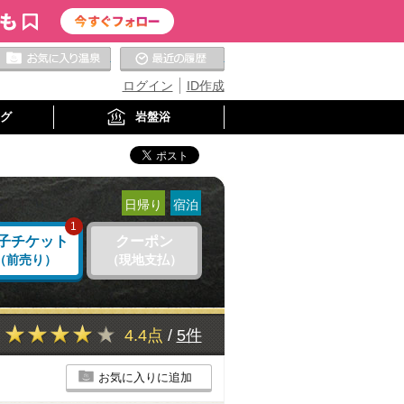
お気に入りの温泉
最近の履歴
ログイン
ID作成
グ
岩盤浴
日帰り
宿泊
1
子チケット
クーポン
（前売り）
（現地支払）
4.4点
/
5件
お気に入りに追加