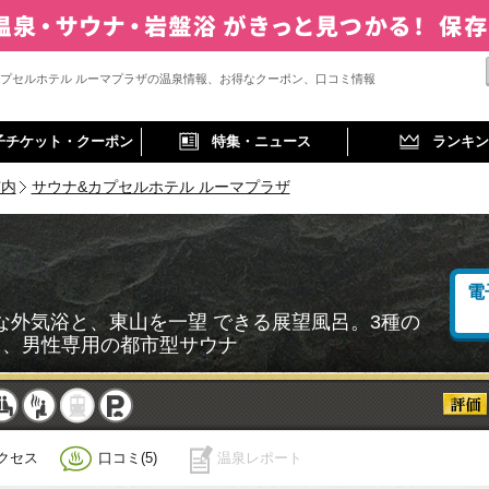
カプセルホテル ルーマプラザの温泉情報、お得なクーポン、口コミ情報
子チケット・クーポン
特集・ニュース
ランキン
市内
サウナ&カプセルホテル ルーマプラザ
電
な外気浴と、東山を一望 できる展望風呂。3種の
う、男性専用の都市型サウナ
事
休憩
サウナ
駅近
駐車
クセス
口コミ(5)
温泉レポート