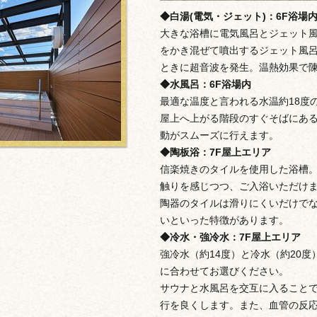
◆白湯(電気・ジェット)：6F浴場
大きな浴槽に電気風呂とジェット風
をかき混ぜて噴出するジェット風
ときに超音波を発生。温熱効果で
◆水風呂：6F浴場内
最適な温度と言われる水温約18度
屋上へ上がる階段のすぐそばにあ
動がスムーズに行えます。
◆陶板浴：7F屋上エリア
信楽焼きのタイルを使用した浴槽
触りを感じつつ、ご入浴いただけ
陶器のタイルは滑りにくいだけで
いといった特徴があります。
◆冷水・強冷水：7F屋上エリア
強冷水（約14度）と冷水（約20
に合わせてお選びください。
サウナと水風呂を交互に入ること
行を良くします。また、血管の反