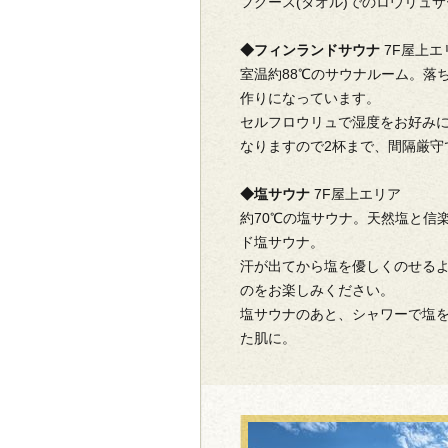
フグース(タオル)でのロウリュ
◆フィンランドサウナ
7F屋上エ
室温約88℃のサウナルーム。落
作りになっています。
セルフロウリュで湿度をお好み
なりますので2杯まで、間隔厳守
◆塩サウナ
7F屋上エリア
約70℃の塩サウナ。天然塩と信
ド塩サウナ。
汗が出てから塩を優しくのせる
のをお楽しみください。
塩サウナのあと、シャワーで塩
た肌に。