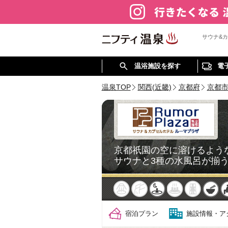
サウナ&
温浴施設を探す
電
温泉TOP
関西(近畿)
京都府
京都
京都祇園の空に溶けるよう
サウナと3種の水風呂が揃
天然
かけ流し
露天風呂
貸切風呂
岩盤浴
食
宿泊プラン
施設情報・ア