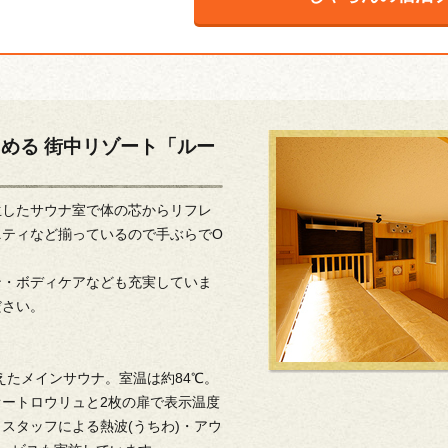
める 街中リゾート「ルー
生したサウナ室で体の芯からリフレ
ニティなど揃っているので手ぶらでO
ン・ボディケアなども充実していま
ださい。
備えたメインサウナ。室温は約84℃。
ートロウリュと2枚の扉で表示温度
スタッフによる熱波(うちわ)・アウ