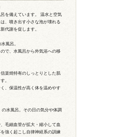
内
呂を備えています。 温水と空気
呂は、噴き出す小さな泡が壊れる
陳新代謝を促します。
の水風呂。
るので、水風呂から外気浴への移
。信楽焼特有のしっとりとした肌
ます。
なく、保温性が高く体を温めやす
度）の水風呂。その日の気分や体調
で、毛細血管が拡大・縮小して血
応を強く起こし自律神経系の訓練