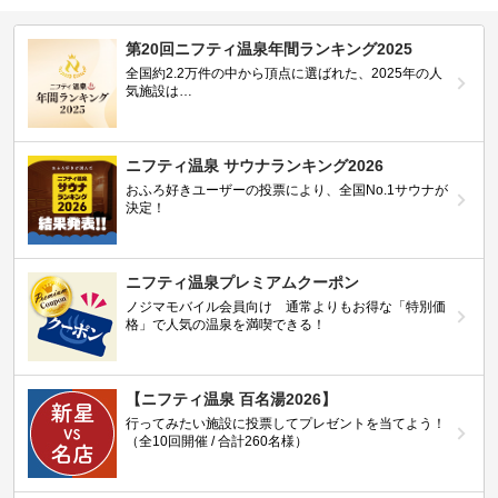
第20回ニフティ温泉年間ランキング2025
全国約2.2万件の中から頂点に選ばれた、2025年の人
気施設は…
ニフティ温泉 サウナランキング2026
おふろ好きユーザーの投票により、全国No.1サウナが
決定！
ニフティ温泉プレミアムクーポン
ノジマモバイル会員向け 通常よりもお得な「特別価
格」で人気の温泉を満喫できる！
【ニフティ温泉 百名湯2026】
行ってみたい施設に投票してプレゼントを当てよう！
（全10回開催 / 合計260名様）