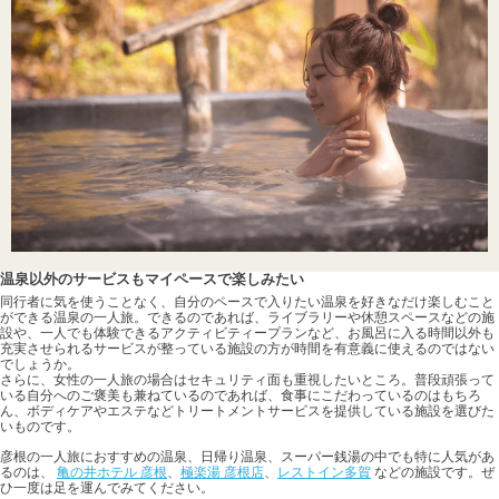
温泉以外のサービスもマイペースで楽しみたい
同行者に気を使うことなく、自分のペースで入りたい温泉を好きなだけ楽しむこと
ができる温泉の一人旅。できるのであれば、ライブラリーや休憩スペースなどの施
設や、一人でも体験できるアクティビティープランなど、お風呂に入る時間以外も
充実させられるサービスが整っている施設の方が時間を有意義に使えるのではない
でしょうか。
さらに、女性の一人旅の場合はセキュリティ面も重視したいところ。普段頑張って
いる自分へのご褒美も兼ねているのであれば、食事にこだわっているのはもちろ
ん、ボディケアやエステなどトリートメントサービスを提供している施設を選びた
いものです。
彦根の一人旅におすすめの温泉、日帰り温泉、スーパー銭湯の中でも特に人気があ
るのは、
亀の井ホテル 彦根
、
極楽湯 彦根店
、
レストイン多賀
などの施設です。ぜ
ひ一度は足を運んでみてください。