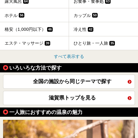
露天風呂
お食事・食事処
64
63
ホテル
カップル
56
50
格安（1,000円以下）
冷え性
46
42
エステ・マッサージ
ひとり旅・一人旅
39
35
すべて表示する
いろいろな方法で探す
全国の施設から同じテーマで探す
滋賀県トップを見る
一人旅におすすめの温泉の魅力