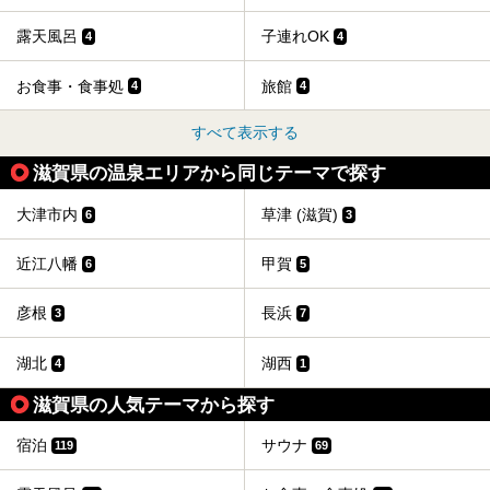
露天風呂
子連れOK
4
4
お食事・食事処
旅館
4
4
すべて表示する
滋賀県の温泉エリアから同じテーマで探す
大津市内
草津 (滋賀)
6
3
近江八幡
甲賀
6
5
彦根
長浜
3
7
湖北
湖西
4
1
滋賀県の人気テーマから探す
宿泊
サウナ
119
69