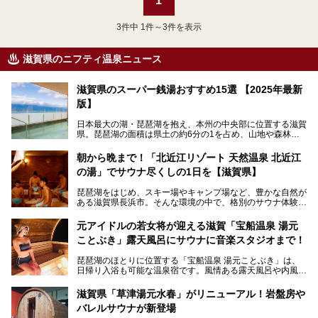
1
3
件中 1件～3件を表示
滋賀県のニフティ温泉ニュース
滋賀県のスーパー銭湯おすすめ15選 【2025年最新
版】
日本最大の湖・琵琶湖を抱え、本州の中央部に位置する滋賀
県。琵琶湖の面積は県土の約6分の1を占め、山地や森林部
分も多く、水と緑に恵まれています。古くから交通の要衝と
して栄え、県内には世界遺産の比叡山延暦寺、天守が国宝に
朝から晩まで！「北近江リゾート 天然温泉 北近江
指定されている彦根城、国の特別史跡の安土城跡など、多数
の湯」でサウナ尽くしの1日を【滋賀県】
の史跡があります。
今回は、滋賀県でおすすめのスーパー銭湯をご紹介します。
琵琶湖をはじめ、スキー場やキャンプ場など、豊かな自然が
琵琶湖の雄大な景色を眺めながら入れる施設もありますよ。
ある滋賀県長浜市。そんな環境の中で、格別のサウナ体験を
してみませんか？
元アイドルの若女将が迎える滋賀「宝船温泉 湯元
今回は、「北近江リゾート 天然温泉 北近江の湯」で朝から
ことぶき」露天風呂にサウナに音楽スタジオまで！
晩まで楽しめる過ごし方をご紹介！ サウナ設備やサウナド
リンクにサウナ飯など、サウナ尽くしの一日になること、間
琵琶湖のほとりに位置する「宝船温泉 湯元ことぶき」は、
違いなしですよ。
日帰り入浴も可能な温泉宿です。風情ある露天風呂や内風
───
呂、さらに2023年10月、屋外にバレルサウナのエリアがオ
提供元：北近江リゾート 天然温泉 北近江の湯【PR】
ープン。湖からそよぐ爽やかな風を感じながらサウナと温泉
この記事は北近江リゾート 天然温泉 北近江の湯のPR記事で
滋賀県「草津湯元水春」がリニューアル！岩盤房や
が楽しめます。
す。
バレルサウナが新登場