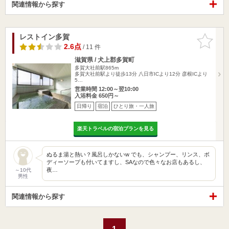
関連情報から探す
レストイン多賀
お気に入
りに追加
2.6点
/ 11 件
滋賀県 / 犬上郡多賀町
多賀大社前駅865m
多賀大社前駅より徒歩13分 八日市ICより12分 彦根ICより
5…
営業時間 12:00～翌10:00
入浴料金 650円～
日帰り
宿泊
ひとり旅・一人旅
楽天トラベルの宿泊プランを見る
ぬるま湯と熱い？風呂しかないw でも、シャンプー、リンス、ボ
ディーソープも付いてますし、SAなので色々なお店もあるし、
夜…
～10代
男性
関連情報から探す