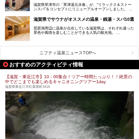
近江牛や琵琶湖にしかいない珍しい魚など滋賀グルメに舌鼓
滋賀県草津市の「草津湯元水春」が、“リラックス＆ストー
を打てるのも醍醐味の一つ。そして、若女将はなんと「元ア
ンスパ”をコンセプトにリニューアルオープンしました。
イドル」の現役アーティスト。音楽スタジオまで備えたユニ
岩盤浴エリアがゆったりくつろげる広いスペースに一新され
ークなお宿の多彩な魅力をご紹介します。
たほか、岩盤房やバレルサウナも新設されました。さらに地
滋賀県でサウナがオススメの温泉・銭湯・スパ10選
産地消をテーマにしたレストランメニューもパワーアップ。
今回新しくなった「草津湯元水春」の魅力を余すところなく
琵琶湖周辺に温泉が点在している滋賀県は、それぞれ違った
紹介します。
景色や風情を楽しむことができる人気の観光地。
今回は、そんな滋賀県でサウナに入れるおすすめ施設を厳選
してご紹介します！
旅行やお出かけのついではもちろん、近隣にお住いの方はぜ
ひ気軽に立ち寄ってみてくださいね。
ニフティ温泉ニュースTOPへ
おすすめのアクティビティ情報
【滋賀・東近江市】10：00集合！ツアー時間たっぷり！！絶景の
中でどこまでも楽しめるキャニオニングツアー1day
滋賀県東近江市杠葉尾町1616