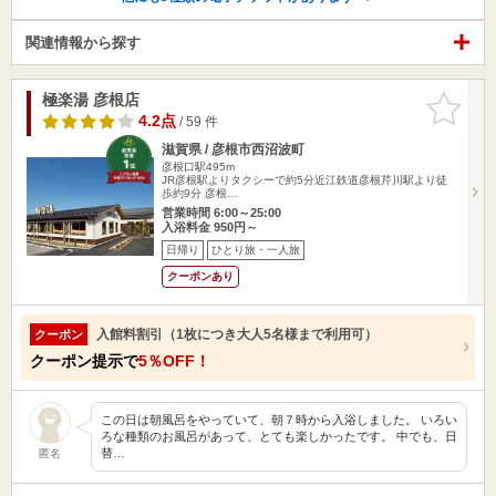
関連情報から探す
極楽湯 彦根店
お気に入
りに追加
4.2点
/ 59 件
滋賀県 / 彦根市西沼波町
彦根口駅495m
JR彦根駅よりタクシーで約5分近江鉄道彦根芹川駅より徒
歩約9分 彦根…
営業時間 6:00～25:00
入浴料金 950円～
日帰り
ひとり旅・一人旅
クーポンあり
入館料割引（1枚につき大人5名様まで利用可）
クーポン
クーポン提示で
5％OFF！
この日は朝風呂をやっていて、朝７時から入浴しました。 いろい
ろな種類のお風呂があって、とても楽しかったです。 中でも、日
替…
匿名