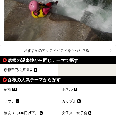
おすすめのアクティビティをもっと見る
彦根の温泉地から同じテーマで探す
彦根千乃松原温泉
1
彦根の人気テーマから探す
宿泊
ホテル
12
7
サウナ
カップル
6
5
格安（1,000円以下）
女子旅・女子会
5
5