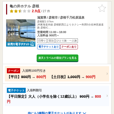
亀の井ホテル 彦根
お気に入
りに追加
2.9点
/ 27 件
滋賀県 / 彦根市 / 彦根千乃松原温泉
彦根駅2.07km
JR東海道本線 彦根駅西口よりタクシー利用5分名神高速道
路 彦根IC…
営業時間 11:00～18:00
入浴料金 900円～
日帰り
宿泊
ひとり旅・一人旅
電子チケットあり
クーポンあり
楽天トラベルの宿泊プランを見る
入浴料100円引き
クーポン
【平日】
900円
→
800円
【土日祝】
1,000円
→
900円
入浴料割引
電子チケット
【平日限定】大人（小学生を除く12歳以上）
900円
→
800
円
他にも3種類の電子チケットがあります