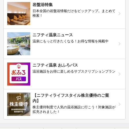
岩盤浴特集
日本全国の岩盤浴情報だけをピックアップ。まとめて
検索！
ニフティ温泉ニュース
温泉にもっと行きたくなる！お得な情報を掲載中
ニフティ温泉 おふろパス
温浴施設をお得に楽しめるサブスクリプションプラン
【ニフティライフスタイル株主優待のご案
内】
株主優待制度で人気の温浴施設に行こう！対象施設が
拡充されました！