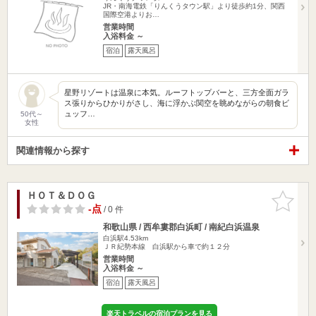
JR・南海電鉄「りんくうタウン駅」より徒歩約1分、関西
国際空港よりお…
営業時間
入浴料金 ～
宿泊
露天風呂
星野リゾートは温泉に本気。ルーフトップバーと、三方全面ガラ
ス張りからひかりがさし、海に浮かぶ関空を眺めながらの朝食ビ
ュッフ…
50代～
女性
関連情報から探す
ＨＯＴ＆ＤＯＧ
お気に入
りに追加
-点
/ 0 件
和歌山県 / 西牟婁郡白浜町 / 南紀白浜温泉
白浜駅4.53km
ＪＲ紀勢本線 白浜駅から車で約１２分
営業時間
入浴料金 ～
宿泊
露天風呂
楽天トラベルの宿泊プランを見る