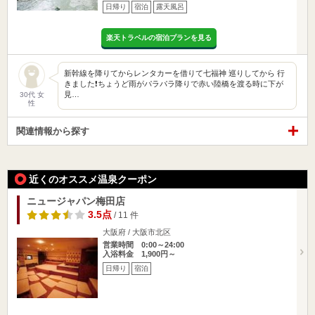
日帰り
宿泊
露天風呂
楽天トラベルの宿泊プランを見る
新幹線を降りてからレンタカーを借りて七福神 巡りしてから 行
きました❗️ちょうど雨がパラパラ降りで赤い陸橋を渡る時に下が
見…
30代 女
性
関連情報から探す
近くのオススメ温泉クーポン
ニュージャパン梅田店
3.5点
/ 11 件
大阪府 / 大阪市北区
営業時間 0:00～24:00
入浴料金 1,900円～
日帰り
宿泊