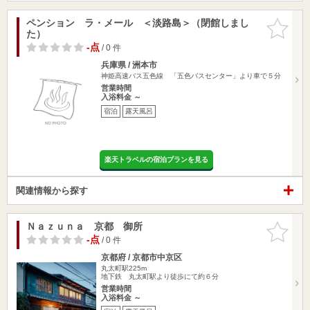
ペンション ラ・メール ＜淡路島＞（閉館しまし
お気に入
た）
りに追加
-点
/ 0 件
兵庫県 / 洲本市
神姫高速バス五色線 「五色バスセンター」より車で５分
営業時間
入浴料金 ～
宿泊
露天風呂
楽天トラベルの宿泊プランを見る
関連情報から探す
Ｎａｚｕｎａ 京都 御所
お気に入
りに追加
-点
/ 0 件
京都府 / 京都市中京区
丸太町駅225m
地下鉄 丸太町駅より徒歩にて約６分
営業時間
入浴料金 ～