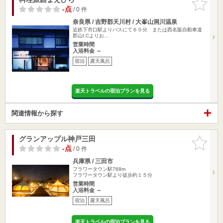
りに追加
-点
/ 0 件
奈良県 / 吉野郡天川村 / 大峯山洞川温泉
近鉄下市口駅よりバスにて６０分 または西名阪自動車道
郡山I.Cよりお…
営業時間
入浴料金 ～
宿泊
露天風呂
楽天トラベルの宿泊プランを見る
関連情報から探す
グランアップル神戸三田
お気に入
りに追加
-点
/ 0 件
兵庫県 / 三田市
フラワータウン駅768m
フラワータウン駅より徒歩約１５分
営業時間
入浴料金 ～
宿泊
露天風呂
楽天トラベルの宿泊プランを見る