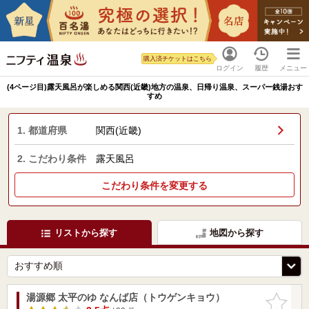
購入済チケットはこちら
ログイン
履歴
メニュー
(4ページ目)露天風呂が楽しめる関西(近畿)地方の温泉、日帰り温泉、スーパー銭湯おす
すめ
1. 都道府県
関西(近畿)
2. こだわり条件
露天風呂
こだわり条件を変更する
リストから探す
地図から探す
湯源郷 太平のゆ なんば店（トウゲンキョウ）
お気に入
りに追加