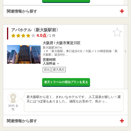
関連情報から探す
アパホテル〈新大阪駅前〉
お気に入
りに追加
4.0点
/ 1 件
大阪府 / 大阪市東淀川区
新大阪駅367m
ＪＲ「新大阪駅」東口徒歩2分／大阪メトロ御堂筋線「新
大阪駅」徒歩8分…
営業時間
入浴料金 ～
宿泊
露天風呂
楽天トラベルの宿泊プランを見る
新大阪駅から近く、きれいなホテルです。 人工温泉が嬉しい！露
天にはつぼ湯もありました。 値段もお安めで、良かっ…
30代 女
性
関連情報から探す