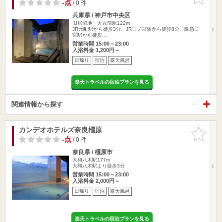
りに追加
-点
/ 0 件
兵庫県 / 神戸市中央区
旧居留地・大丸前駅122m
JR元町駅から徒歩3分、JR三ノ宮駅から徒歩8分、阪急三
宮駅から徒歩…
営業時間 15:00～23:00
入浴料金 1,200円～
日帰り
宿泊
露天風呂
楽天トラベルの宿泊プランを見る
関連情報から探す
カンデオホテルズ奈良橿原
お気に入
りに追加
-点
/ 0 件
奈良県 / 橿原市
大和八木駅177m
大和八木駅より徒歩3分
営業時間 15:00～23:00
入浴料金 2,000円～
日帰り
宿泊
露天風呂
楽天トラベルの宿泊プランを見る