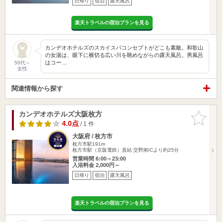
日帰り
宿泊
露天風呂
楽天トラベルの宿泊プランを見る
カンデオホテルズのスカイスパコンセプトがどこも素敵。和歌山
の女湯は、眼下に横切る広い川を眺めながらの露天風呂。男風呂
はコー…
50代～
女性
関連情報から探す
カンデオホテルズ大阪枚方
お気に入
りに追加
4.0点
/ 1 件
大阪府 / 枚方市
枚方市駅191m
枚方市駅（京阪電鉄）直結 交野南ICより約25分
営業時間 6:00～23:00
入浴料金 2,000円～
日帰り
宿泊
露天風呂
楽天トラベルの宿泊プランを見る