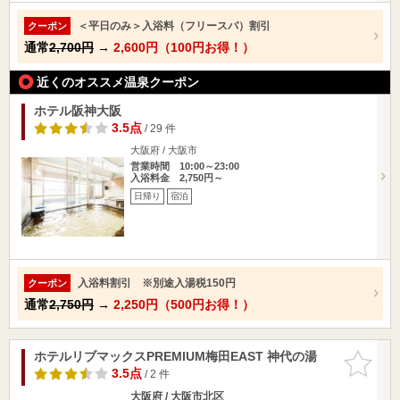
＜平日のみ＞入浴料（フリースパ）割引
クーポン
通常
2,700円
→
2,600円（100円お得！）
近くのオススメ温泉クーポン
ホテル阪神大阪
3.5点
/ 29 件
大阪府 / 大阪市
営業時間 10:00～23:00
入浴料金 2,750円～
日帰り
宿泊
入浴料割引 ※別途入湯税150円
クーポン
通常
2,750円
→
2,250円（500円お得！）
ホテルリブマックスPREMIUM梅田EAST 神代の湯
お気に入
りに追加
3.5点
/ 2 件
大阪府 / 大阪市北区