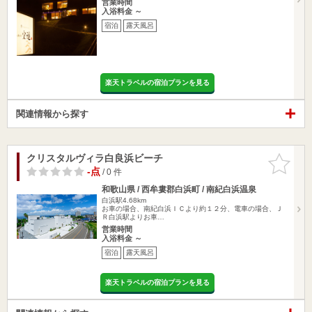
営業時間
入浴料金 ～
宿泊
露天風呂
楽天トラベルの宿泊プランを見る
関連情報から探す
クリスタルヴィラ白良浜ビーチ
お気に入
りに追加
-点
/ 0 件
和歌山県 / 西牟婁郡白浜町 / 南紀白浜温泉
白浜駅4.68km
お車の場合、南紀白浜ＩＣより約１２分、電車の場合、Ｊ
Ｒ白浜駅よりお車…
営業時間
入浴料金 ～
宿泊
露天風呂
楽天トラベルの宿泊プランを見る