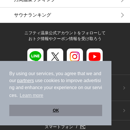
サウナランキング
ニフティ温泉公式アカウントをフォローして
おトク情報やクーポン情報を受け取ろう
By using our services, you agree that we and
our
partners
use cookies to improve advertisi
ニフティ温泉アプリ
ng and enhance your experience on our servi
地図から温泉検索！お得な限定クーポンも！
今すぐダウンロード！
ces.
Learn more
ご意見ご要望 ・お問い合わせ
OK
施設データの新規追加や修正依頼もこちらから
スマートフォン
/
PC