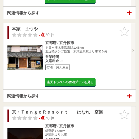
関連情報から探す
本家 まつや
お気に入
りに追加
-点
/ 0 件
京都府 / 京丹後市
夕日ヶ浦木津温泉駅1.48km
北近畿タンゴ鉄道 木津温泉駅より車で５分
営業時間
入浴料金 ～
宿泊
露天風呂
楽天トラベルの宿泊プランを見る
関連情報から探す
京・ＴａｎｇｏＲｅｓｏｒｔ はなれ 空遥
お気に入
りに追加
-点
/ 0 件
京都府 / 京丹後市
網野駅7.05km
網野駅よりお車