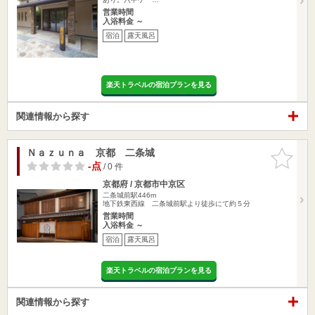
営業時間
入浴料金 ～
宿泊
露天風呂
楽天トラベルの宿泊プランを見る
関連情報から探す
Ｎａｚｕｎａ 京都 二条城
お気に入
りに追加
-点
/ 0 件
京都府 / 京都市中京区
二条城前駅446m
地下鉄東西線 二条城前駅より徒歩にて約５分
営業時間
入浴料金 ～
宿泊
露天風呂
楽天トラベルの宿泊プランを見る
関連情報から探す