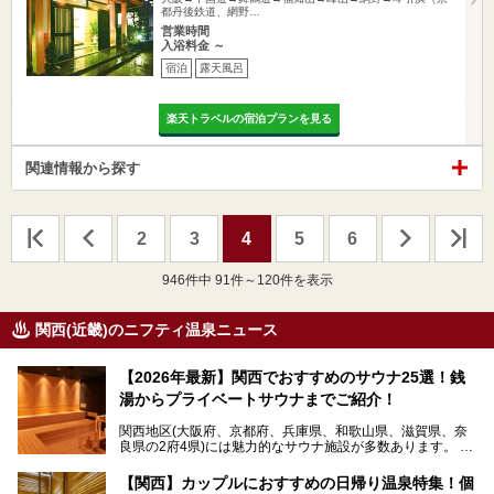
都丹後鉄道、網野…
営業時間
入浴料金 ～
宿泊
露天風呂
楽天トラベルの宿泊プランを見る
関連情報から探す
2
3
4
5
6
946
件中 91件～120件を表示
関西(近畿)のニフティ温泉ニュース
【2026年最新】関西でおすすめのサウナ25選！銭
湯からプライベートサウナまでご紹介！
関西地区(大阪府、京都府、兵庫県、和歌山県、滋賀県、奈
良県の2府4県)には魅力的なサウナ施設が多数あります。
【関西】カップルにおすすめの日帰り温泉特集！個