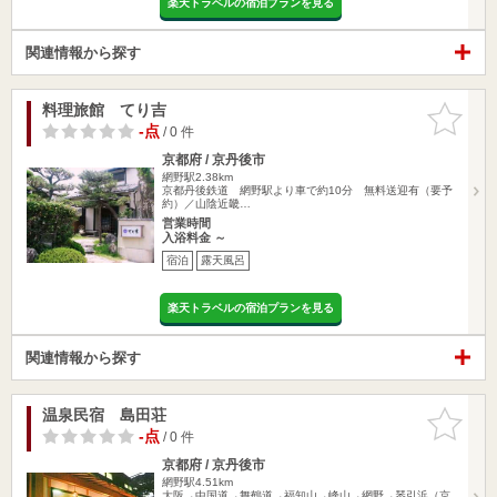
楽天トラベルの宿泊プランを見る
関連情報から探す
料理旅館 てり吉
お気に入
りに追加
-点
/ 0 件
京都府 / 京丹後市
網野駅2.38km
京都丹後鉄道 網野駅より車で約10分 無料送迎有（要予
約）／山陰近畿…
営業時間
入浴料金 ～
宿泊
露天風呂
楽天トラベルの宿泊プランを見る
関連情報から探す
温泉民宿 島田荘
お気に入
りに追加
-点
/ 0 件
京都府 / 京丹後市
網野駅4.51km
大阪→中国道→舞鶴道→福知山→峰山→網野→琴引浜（京