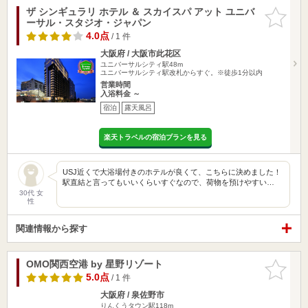
ザ シンギュラリ ホテル ＆ スカイスパ アット ユニバ
お気に入
ーサル・スタジオ・ジャパン
りに追加
4.0点
/ 1 件
大阪府 / 大阪市此花区
ユニバーサルシティ駅48m
ユニバーサルシティ駅改札からすぐ。※徒歩1分以内
営業時間
入浴料金 ～
宿泊
露天風呂
楽天トラベルの宿泊プランを見る
USJ近くで大浴場付きのホテルが良くて、こちらに決めました！
駅直結と言ってもいいくらいすぐなので、荷物を預けやすい…
30代 女
性
関連情報から探す
OMO関西空港 by 星野リゾート
お気に入
りに追加
5.0点
/ 1 件
大阪府 / 泉佐野市
りんくうタウン駅118m