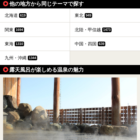
他の地方から同じテーマで探す
北海道
東北
619
949
関東
北陸・甲信越
1694
1473
東海
中国・四国
1310
639
九州・沖縄
1344
露天風呂が楽しめる温泉の魅力