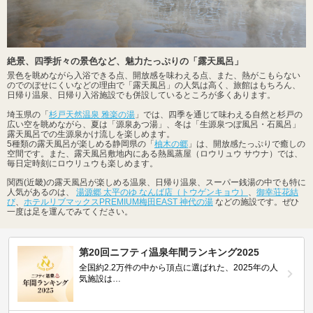
絶景、四季折々の景色など、魅力たっぷりの「露天風呂」
景色を眺めながら入浴できる点、開放感を味わえる点、また、熱がこもらない
のでのぼせにくいなどの理由で「露天風呂」の人気は高く、旅館はもちろん、
日帰り温泉、日帰り入浴施設でも併設しているところが多くあります。
埼玉県の「
杉戸天然温泉 雅楽の湯
」では、四季を通じて味わえる自然と杉戸の
広い空を眺めながら、夏は「源泉あつ湯」、冬は「生源泉つぼ風呂・石風呂」
露天風呂での生源泉かけ流しを楽しめます。
5種類の露天風呂が楽しめる静岡県の「
柚木の郷
」は、開放感たっぷりで癒しの
空間です。また、露天風呂敷地内にある熱風蒸屋（ロウリュウ サウナ）では、
毎日定時刻にロウリュウも楽しめます。
関西(近畿)の露天風呂が楽しめる温泉、日帰り温泉、スーパー銭湯の中でも特に
人気があるのは、
湯源郷 太平のゆ なんば店（トウゲンキョウ）
、
御幸荘花結
び
、
ホテルリブマックスPREMIUM梅田EAST 神代の湯
などの施設です。ぜひ
一度は足を運んでみてください。
第20回ニフティ温泉年間ランキング2025
全国約2.2万件の中から頂点に選ばれた、2025年の人
気施設は…