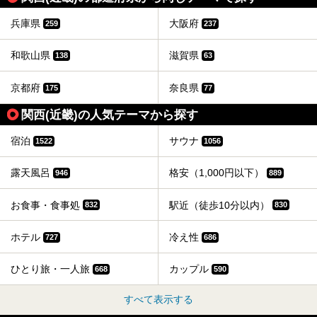
そんな見どころ満載のスパで、さっそく入浴体験してきまし
た。
兵庫県
大阪府
259
237
和歌山県
滋賀県
138
63
京都府
奈良県
175
77
関西(近畿)の人気テーマから探す
宿泊
サウナ
1522
1056
露天風呂
格安（1,000円以下）
946
889
お食事・食事処
駅近（徒歩10分以内）
832
830
ホテル
冷え性
727
686
ひとり旅・一人旅
カップル
668
590
すべて表示する