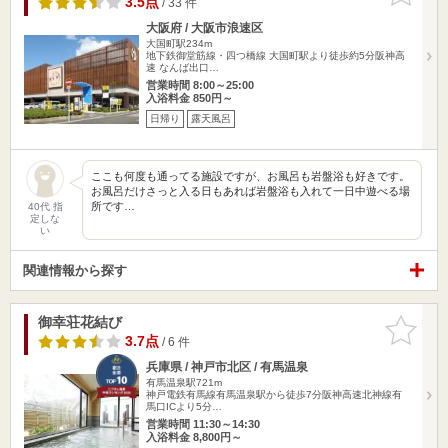
3.5点
/ 33 件
大阪府 / 大阪市浪速区
大国町駅234m
地下鉄御堂筋線・四つ橋線 大国町駅より徒歩約5分阪神高
速 なんば出口…
営業時間 8:00～25:00
入浴料金 850円～
日帰り
露天風呂
ここも何度も通ってる施設ですが、お風呂も岩盤浴も好きです。
お風呂だけさっと入る日もあれば岩盤浴も入れて一日中遊べる場
所です…
40代 指
定しな
い
関連情報から探す
御幸荘花結び
お気に入
りに追加
3.7点
/ 6 件
兵庫県 / 神戸市北区 / 有馬温泉
有馬温泉駅721m
神戸電鉄有馬線有馬温泉駅から徒歩7分阪神高速北神線有
馬口ICより5分…
営業時間 11:30～14:30
入浴料金 8,800円～