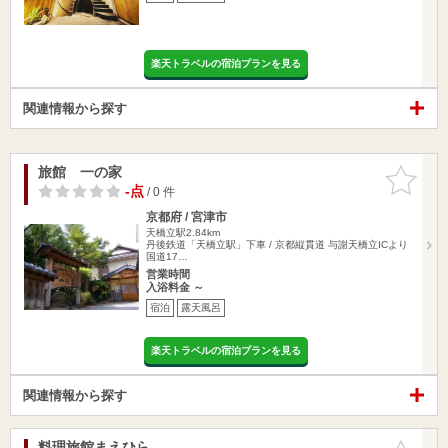
楽天トラベルの宿泊プランを見る
関連情報から探す
旅館 一の家
お気に入
りに追加
-点
/ 0 件
京都府 / 宮津市
天橋立駅2.84km
丹後鉄道「天橋立駅」下車 / 京都縦貫道 与謝天橋立ICより
国道17…
営業時間
入浴料金 ～
宿泊
露天風呂
楽天トラベルの宿泊プランを見る
関連情報から探す
料理旅館まえひら
お気に入