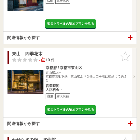
宿泊
露天風呂
楽天トラベルの宿泊プランを見る
関連情報から探す
東山 四季花木
お気に入
りに追加
-点
/ 0 件
京都府 / 京都市東山区
東山駅14m
京都市営地下鉄 東山駅より２番出口を右に徒歩にて約２
分
営業時間
入浴料金 ～
宿泊
露天風呂
楽天トラベルの宿泊プランを見る
関連情報から探す
せせらぎの宿 弥仙館
お気に入