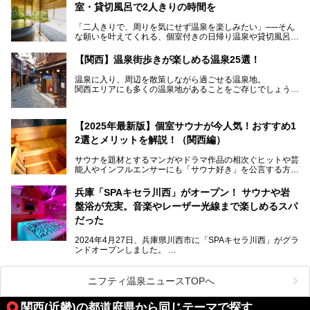
室・貸切風呂で2人きりの時間を
この記事では、今ホットなサウナ施設を、「本格サウナー向
け」「女性サウナー向け」「カップル・グループ向け」「サ
「二人きりで、周りを気にせず温泉を楽しみたい」──そん
旅ユーザー向け」などおすすめ別にご紹介します。
な願いを叶えてくれる、個室付きの日帰り温泉や貸切風呂の
ある温浴施設が関西エリアでも増えています。
【関西】温泉街歩きが楽しめる温泉25選！
源泉かけ流しや景色を楽しめる貸切露天風呂、お部屋での食
ニフティ温泉ならではのお得なクーポンが使える施設や口コ
事付きプランなど、デートや記念日、ちょっと特別な休日に
ミも紹介するので、関西でサウナに行きたい人は参考にして
温泉に入り、周辺を散策しながら過ごせる温泉地。
もぴったり。
みてください！
関西エリアにも多くの温泉地があることをご存じでしょう
か。
本記事では、関西でカップルに人気の日帰り温泉施設を厳選
してご紹介。
温泉地ではお風呂に浸かることで、心も身体も贅沢に癒して
プライベート空間でゆったりと過ごせる、おすすめの個室・
【2025年最新版】個室サウナが今人気！おすすめ1
くれます。
貸切温泉をチェックしてみてくださいね。
ここでは、関西エリアにある、温泉街歩きも楽しめる温泉地
2選とメリットを解説！（関西編）
をご紹介します。
サウナを題材とするマンガやドラマ作品の相次ぐヒットや芸
能人やインフルエンサーにも「サウナ好き」を公言する方が
多く現れるなど世はまさにサウナブーム。各地の温浴施設で
も、サウナや水風呂をPRされる魅力的なお店が日に日に増
兵庫「SPAキセラ川西」がオープン！ サウナや岩
加しています。
盤浴が充実。音楽やレーザー光線まで楽しめるスパ
「第三次サウナブーム」とも呼ばれる昨今、混雑を避けた自
だった
分だけの一人サウナを満喫できるプライベートサウナにも注
目が集まっており、各地に続々とオープンしています。
2024年4月27日、兵庫県川西市に「SPAキセラ川西」がグラ
ンドオープンしました。
本記事では関西にも徐々にその輪が広がりつつある個室サウ
SPAキセラ川西は、お風呂とサウナとスポーツクラブの複合
ナのメリットと、オススメの施設を12ヶ所ご紹介させてい
施設です。フィットネスで汗を流し、湯船でさっぱりリフレ
ただきます！
ッシュ。岩盤浴やサウナも「いったい何種類あるの!?」と驚
ニフティ温泉ニュースTOPへ
くほどバラエティに富んでいます。なかには「音楽が鳴り響
き、レーザー光線が飛び交う謎のロウリュ」もあるのです。
関西(近畿)の都道府県から同じテーマで探す
さらにアッツアツの「石焼サウナ飯」も絶品。