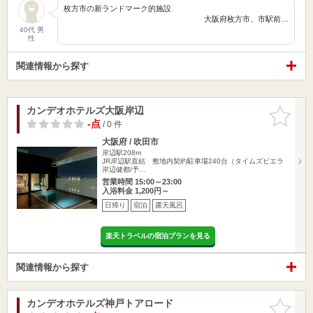
枚方市の新ランドマーク的施設
大阪府枚方市、市駅前…
40代 男
性
関連情報から探す
カンデオホテルズ大阪岸辺
お気に入
りに追加
-点
/ 0 件
大阪府 / 吹田市
岸辺駅208m
JR岸辺駅直結 敷地内契約駐車場240台（タイムズビエラ
岸辺健都/予…
営業時間 15:00～23:00
入浴料金 1,200円～
日帰り
宿泊
露天風呂
楽天トラベルの宿泊プランを見る
関連情報から探す
カンデオホテルズ神戸トアロード
お気に入