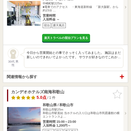
中崎町駅225m
■電車でのアクセス ・東海道新幹線 「新大阪駅」から
約15分 …
営業時間
入浴料金 ～
宿泊
露天風呂
楽天トラベルの宿泊プランを見る
今日から営業開始との事でさっそく入ってみました。 施設はまだ
新しいのできれいでよかったです。 サウナが好きなのでこれか…
30代 男
性
関連情報から探す
カンデオホテルズ南海和歌山
お気に入
りに追加
5.0点
/ 1 件
和歌山県 / 和歌山市
和歌山市駅25m
和歌山市駅直結 当ホテルの入り口は和歌山市民図書館の横
エントランスよ…
営業時間 15:00～23:00
入浴料金 1,200円～