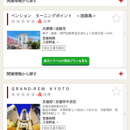
関連情報から探す
ペンション ターニングポイント ＜淡路島＞
お気に入
りに追加
-点
/ 0 件
兵庫県 / 淡路市
神戸・姫路・鳴門自動車道北淡ICより岩屋方面へ10分
営業時間
入浴料金 ～
宿泊
露天風呂
楽天トラベルの宿泊プランを見る
関連情報から探す
ＧＲＡＮＤ-ＲＥＭ ＫＹＯＴＯ
お気に入
りに追加
-点
/ 0 件
京都府 / 京都市中京区
京都河原町駅442m
阪急京都線 河原町駅より徒歩にて約６分 京阪電鉄 祇
園四条駅より 約…
営業時間
入浴料金 ～
宿泊
露天風呂