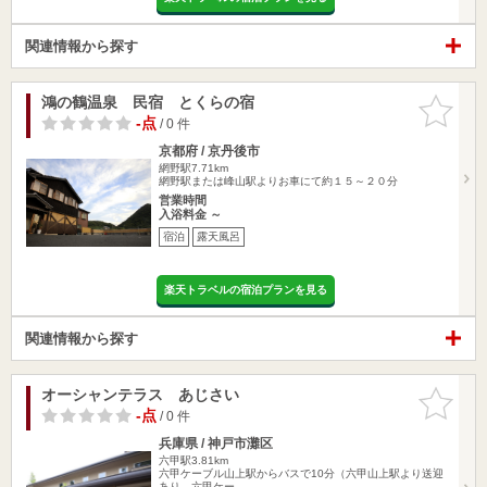
関連情報から探す
鴻の鶴温泉 民宿 とくらの宿
お気に入
りに追加
-点
/ 0 件
京都府 / 京丹後市
網野駅7.71km
網野駅または峰山駅よりお車にて約１５～２０分
営業時間
入浴料金 ～
宿泊
露天風呂
楽天トラベルの宿泊プランを見る
関連情報から探す
オーシャンテラス あじさい
お気に入
りに追加
-点
/ 0 件
兵庫県 / 神戸市灘区
六甲駅3.81km
六甲ケーブル山上駅からバスで10分（六甲山上駅より送迎
あり。六甲ケー…