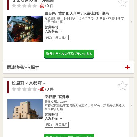
りに追加
-点
/ 0 件
奈良県 / 吉野郡天川村 / 大峯山洞川温泉
近鉄吉野線『下市口駅』よりバスで天川川合バス停下車す
ぐ目の前 / 橿…
営業時間
入浴料金 ～
宿泊
露天風呂
楽天トラベルの宿泊プランを見る
関連情報から探す
松風荘＜京都府＞
お気に入
りに追加
-点
/ 0 件
京都府 / 宮津市
天橋立駅2.92km
京都縦貫自動車道与謝天橋立ICより10分。京都丹後鉄道天
橋立駅より船…
営業時間
入浴料金 ～
宿泊
露天風呂