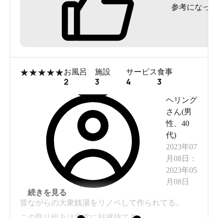
参考になった
することができました。水風呂の温度も丁度よ
く、休憩スペースでのんびりと過ごせるのが嬉し
いポイントです。
スタッフの方々も丁寧に対応してくださり、地域
の方に愛されている理由がよくわかりました。
★
★
★
★
★
お風呂
施設
サービス
食事
またぜひ利用させていただきたいと思います。
2
3
4
3
ヘリング
さん(
男
性
、
40
代
)
2023年07
月08日
：
2023年05
月08日
続きを見る
昔ながらの大衆銭湯をリノベして作られてる。
この取り組みは非常に好感持てる。