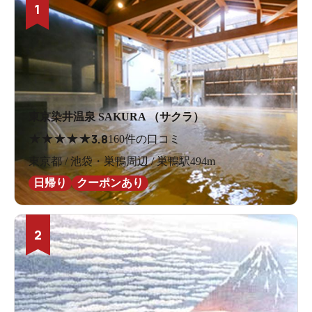
1
東京染井温泉 SAKURA （サクラ）
★
★
★
★
★
3.8
160件の口コミ
東京都 / 池袋・巣鴨周辺 / 巣鴨駅494m
日帰り
クーポンあり
2