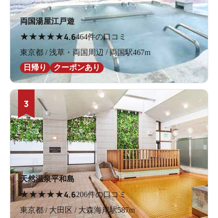
両国湯屋江戸遊
★
★
★
★
★
4.6
464件の口コミ
東京都 / 浅草・両国周辺 / 両国駅467m
日帰り
クーポンあり
3
天然温泉平和島
★
★
★
★
★
4.6
206件の口コミ
東京都 / 大田区 / 大森海岸駅587m