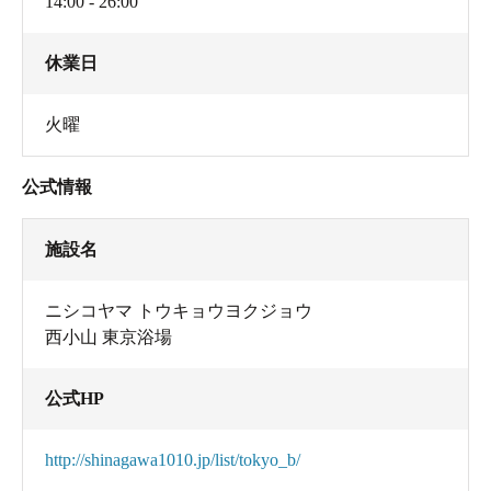
14:00 - 26:00
休業日
火曜
公式情報
施設名
ニシコヤマ トウキョウヨクジョウ
西小山 東京浴場
公式HP
http://shinagawa1010.jp/list/tokyo_b/