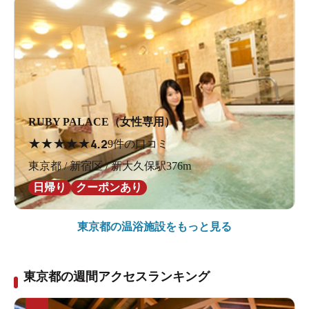
RUBY PALACE（女性専用）
★
★
★
★
★
4.2
9件の口コミ
東京都 / 新宿区 / 新大久保駅376m
日帰り
クーポンあり
東京都の
温浴施設をもっと見る
東京都の週間アクセスランキング