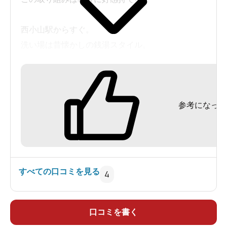
西小山駅からすぐ。
洗い場は昔懐かしの銭湯スタイル。
サウナは予約制のなんと個室
個室サウナをこの値段(+¥1100)でと考えるとコスパ
参考になった
は良い。
が、電話ボックスのような狭いサウナが脱衣所
に。
で、水風呂は銭湯共通のもの。
水風呂はぬるめ。
すべての口コミを見る
4
風呂上がりは銭湯にしては充実してる。
クラフトビールの飲み比べがあったり、見上げる
口コミを書く