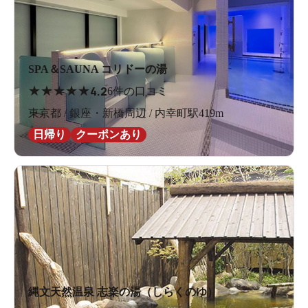
SPA＆SAUNA コリドーの湯
★
★
★
★
★
4.2
6件の口コミ
東京都 / 銀座・新橋周辺 / 内幸町駅419m
日帰り
クーポンあり
縄文天然温泉 志楽の湯（しらくのゆ）