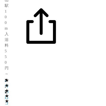
駅
1
0
0
m
入
浴
料
5
5
0
円
～
★
3
4
★
.
件
★
2
の
★
口
★
コ