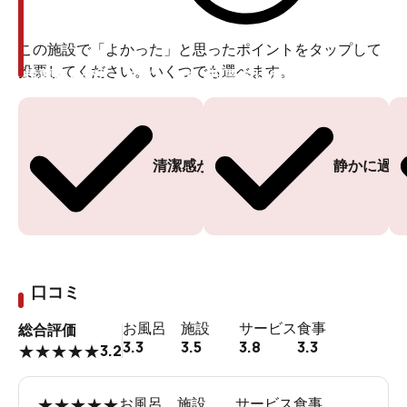
この施設で「よかった」と思ったポイントをタップして
投票してください。いくつでも選べます。
投票ありがとうございます
投票ありがとうございます
清潔感がある
静かに過ご
口コミ
お風呂
施設
サービス
食事
総合評価
3.3
3.5
3.8
3.3
3.2
★
★
★
★
★
★
★
★
★
★
お風呂
施設
サービス
食事