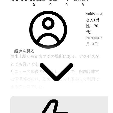
5
4
4
4
yukisauna
さん(
男
性
、
30
代
)
2026年07
月14日
続きを見る
西小山駅から徒歩すぐの場所にあり、アクセスが
とても良いです。
リニューアル後の施設ということで、館内は非常
に清潔感があり、初めての方でも安心して利用で
きる雰囲気でした。
浴場はしっかりと清掃が行き届いています。
特にサウナは設備が充実しており、広さや温度設
定も快適で、じっくりと汗を流してリフレッシュ