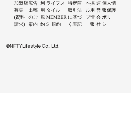
加盟店
広告
利
ライフス
特定商
ヘ
採
運
個人情
募集
出稿
用
タイル
取引法
ル
用
営
報保護
(資料
のご
規
MEMBER
に基づ
プ
情
会
ポリ
請求)
案内
約
S+規約
く表記
報
社
シー
©NIFTY Lifestyle Co., Ltd.