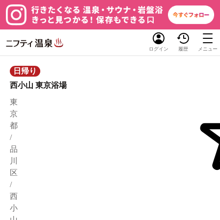
ログイン
履歴
メニュー
日帰り
西小山 東京浴場
東
京
都
/
品
川
区
/
西
小
山