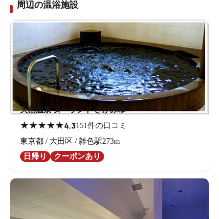
周辺の温浴施設
天然温泉 ヌーランド さがみゆ
★
★
★
★
★
4.3
151件の口コミ
東京都 / 大田区 / 雑色駅273m
日帰り
クーポンあり