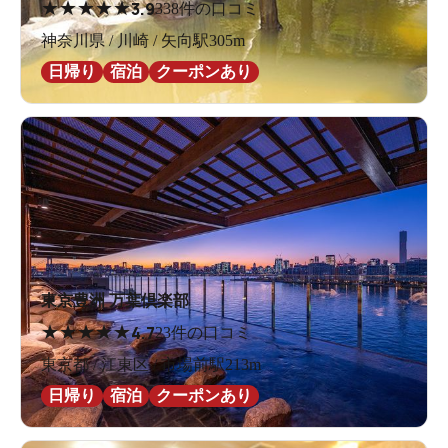
★
★
★
★
★
3.9
338件の口コミ
神奈川県 / 川崎 / 矢向駅305m
日帰り
宿泊
クーポンあり
東京豊洲 万葉倶楽部
★
★
★
★
★
4.7
23件の口コミ
東京都 / 江東区 / 市場前駅213m
日帰り
宿泊
クーポンあり