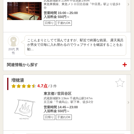
武蔵新城駅9.11km
中目黒駅190m
東急東横線、東急メトロ日比谷線『中目黒』駅より徒歩3
分
営業時間 15:00～25:00
入浴料金 550円～
日帰り
子連れOK
こじんまりとしてて混んでますが、駅近で綺麗な銭湯。 露天風呂
が男女で日毎に入れ替わるのでウェブサイトを確認することをお
勧…
20代 男
性
関連情報から探す
増穂湯
お気に入
りに追加
4.7点
/ 3 件
東京都 / 世田谷区
武蔵新城駅9.13km
千歳烏山駅247m
京王線「千歳烏山」駅下車、徒歩2分
営業時間 14:45～23:00
入浴料金 550円～
日帰り
子連れOK