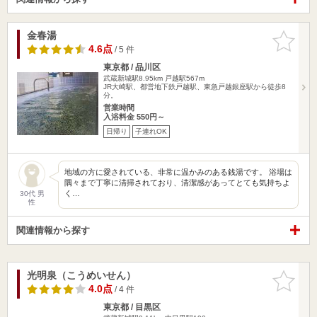
金春湯
お気に入
りに追加
4.6点
/ 5 件
東京都 / 品川区
武蔵新城駅8.95km
戸越駅567m
JR大崎駅、都営地下鉄戸越駅、東急戸越銀座駅から徒歩8
分。
営業時間
入浴料金 550円～
日帰り
子連れOK
地域の方に愛されている、非常に温かみのある銭湯です。 浴場は
隅々まで丁寧に清掃されており、清潔感があってとても気持ちよ
く…
30代 男
性
関連情報から探す
光明泉（こうめいせん）
お気に入
りに追加
4.0点
/ 4 件
東京都 / 目黒区