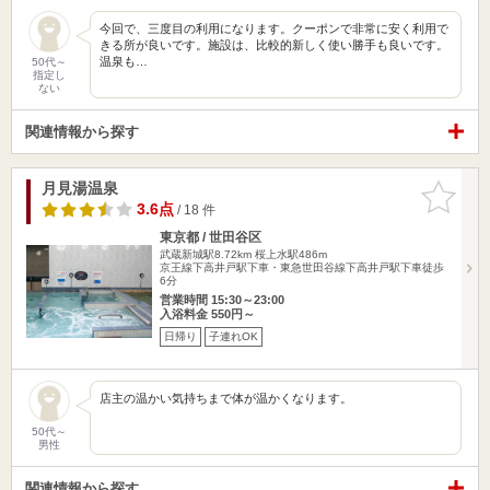
今回で、三度目の利用になります。クーポンで非常に安く利用で
きる所が良いです。施設は、比較的新しく使い勝手も良いです。
温泉も…
50代～
指定し
ない
関連情報から探す
月見湯温泉
お気に入
りに追加
3.6点
/ 18 件
東京都 / 世田谷区
武蔵新城駅8.72km
桜上水駅486m
京王線下高井戸駅下車・東急世田谷線下高井戸駅下車徒歩
6分
営業時間 15:30～23:00
入浴料金 550円～
日帰り
子連れOK
店主の温かい気持ちまで体が温かくなります。
50代～
男性
関連情報から探す