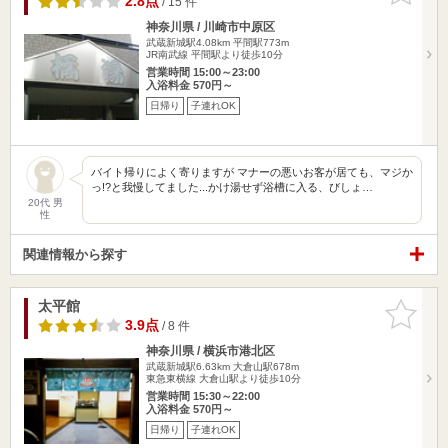
2.8点
/ 15 件
神奈川県 / 川崎市中原区
武蔵新城駅4.08km
平間駅773m
JR南武線 平間駅より徒歩10分
営業時間 15:00～23:00
入浴料金 570円～
日帰り
子連れOK
バイト帰りによく寄りますが マナーの悪いお客が居ても、マジか
っ!?と我慢してました...かけ湯せず浴槽に入る、びしょ…
20代 男
性
関連情報から探す
太平館
お気に入
りに追加
3.9点
/ 8 件
神奈川県 / 横浜市港北区
武蔵新城駅6.63km
大倉山駅678m
東急東横線 大倉山駅より徒歩10分
営業時間 15:30～22:00
入浴料金 570円～
日帰り
子連れOK