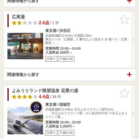
関連情報から探す
広尾湯
お気に入
りに追加
2.0点
/ 1 件
東京都 / 渋谷区
武蔵新城駅10.91km
広尾駅138m
東京メトロ「広尾駅」2 番出口より徒歩 1 分 都バス「広尾
駅前（…
営業時間 15:00～24:00
入浴料金 550円～
日帰り
子連れOK
関連情報から探す
よみうりランド眺望温泉 花景の湯
お気に入
りに追加
4.4点
/ 34 件
東京都 / 稲城市
武蔵新城駅10.98km
京王よみうりランド駅512m
・「京王よみうりランド駅」から徒歩約10分 ※京王よみう
りランド駅…
営業時間 10:00～23:00
入浴料金 2,300円～
日帰り
子連れOK