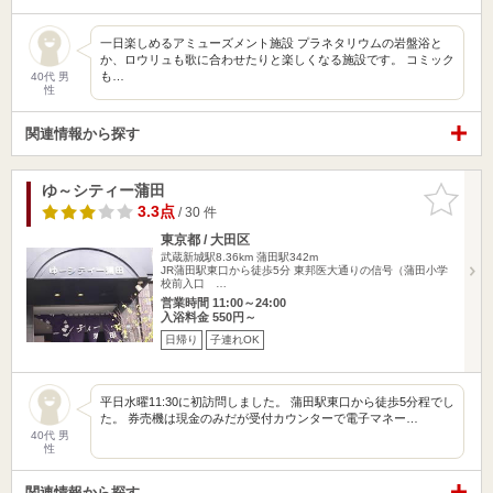
一日楽しめるアミューズメント施設 プラネタリウムの岩盤浴と
か、ロウリュも歌に合わせたりと楽しくなる施設です。 コミック
も…
40代 男
性
関連情報から探す
ゆ～シティー蒲田
お気に入
りに追加
3.3点
/ 30 件
東京都 / 大田区
武蔵新城駅8.36km
蒲田駅342m
JR蒲田駅東口から徒歩5分 東邦医大通りの信号（蒲田小学
校前入口 …
営業時間 11:00～24:00
入浴料金 550円～
日帰り
子連れOK
平日水曜11:30に初訪問しました。 蒲田駅東口から徒歩5分程でし
た。 券売機は現金のみだが受付カウンターで電子マネー…
40代 男
性
関連情報から探す