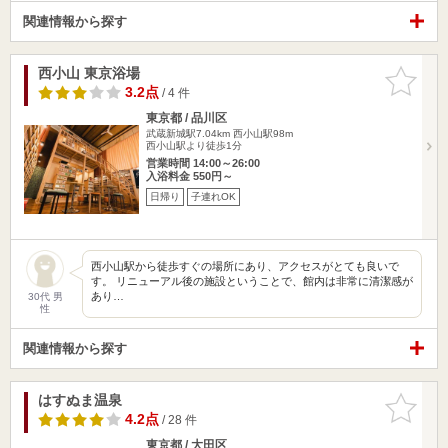
関連情報から探す
西小山 東京浴場
お気に入
りに追加
3.2点
/ 4 件
東京都 / 品川区
武蔵新城駅7.04km
西小山駅98m
西小山駅より徒歩1分
営業時間 14:00～26:00
入浴料金 550円～
日帰り
子連れOK
西小山駅から徒歩すぐの場所にあり、アクセスがとても良いで
す。 リニューアル後の施設ということで、館内は非常に清潔感が
あり…
30代 男
性
関連情報から探す
はすぬま温泉
お気に入
りに追加
4.2点
/ 28 件
東京都 / 大田区