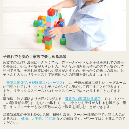
子連れでも安心！家族で楽しめる温泉
家族でのんびり温泉に行きたくても、赤ちゃんや小さなお子様を連れての温泉
や外泊は、やはり不安が大きいもの。そんなお悩みをお持ちの方でも安心して
利用できる、子連れ家族に優しい温泉がおすすめ。せっかくの癒しの温泉、お
子さんも大人もリラックスして家族団らんの時間を楽しみましょう！
「
美楽温泉 SPA-HERBS(スパハーブス)
」は、子連れ家族に嬉しいキッズルーム
が用意されており、小さなお子さんがいても安心して過ごすことができます。
また、リラックススペースやコミックスペースでゆったりすることもできま
す。
草加駅・竹ノ塚駅より送迎バスがある「
竜泉寺の湯 草加谷塚店
」では、ちびっ
この湯(天然温泉)は、おむつの取れていない小さなお子様が入れるお風呂もご用
意。キッズコーナーもあり家族みんなで温泉を楽しむことができます。
武蔵新城駅の子連れOKな温泉、日帰り温泉、スーパー銭湯の中でも特に人気が
あるのは、
橘湯
、
太平館
、
狛江湯
などの施設です。ぜひ一度は足を運んでみて
ください。