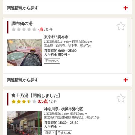
関連情報から探す
調布鶴の湯
お気に入
りに追加
-点
/ 0 件
東京都 / 調布市
武蔵新城駅11.56km
西調布駅501m
京王線「西調布」駅下車、徒歩7分
営業時間 6:00～25:00
入浴料金 550円～
子連れOK
関連情報から探す
富士乃湯【閉館しました】
お気に入
りに追加
3.5点
/ 2 件
神奈川県 / 横浜市港北区
武蔵新城駅5.34km
綱島駅683m
東京急行電鉄東横線 綱島駅より徒歩15分
営業時間 15:30～23:30
入浴料金 ～
日帰り
子連れOK