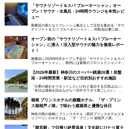
「サウナリゾート＆スパ ブルーオーシャン」オー
プン！サウナ・水風呂・24時間ラウンジを本気レビ
ュー
新横浜の新たなリフレッシュ拠点として注目を集める「サウ
ナリゾート＆スパ ブルーオーシャン」。内覧会記事に続
き、今回は実際に体験してみたリアルな様子をレポートしま
す。サウナや水風呂の気持ちよさはもちろん、リラックスス
オープン前の「サウナリゾート＆スパ ブルーオー
ペースの過ごしやすさまで徹底チェック。新横浜エリアで日
シャン」に潜入！没入型サウナの魅力を徹底レポー
常の疲れをリセットしたい人、ライブやスポーツ観戦遠征組
は必見です。
ト！
新横浜に2026年6月オープン予定の「サウナリゾート＆スパ
ブルーオーシャン」。館内には最新のプロジェクションマッ
ピングが多用され、まるで世界を旅しているかのような圧倒
的な“没入感（イマーシブ）”を体験できます。
【2026年最新】神奈川のスーパー銭湯26選！岩盤
浴・24時間営業・駅近など目的別おすすめ施設
「仕事の疲れをリセットしたいけれど遠出する元気はない」
今回は、そんな大注目の施設に一足先にお邪魔し、その全貌
「休日は漫画を読みながら一日中ダラダラ過ごしたい」
を見学させていただきました！
「子ども連れでも気兼ねなく、家事を忘れてリフレッシュし
たい」
サウナ室の中に咲き誇る桜、魚たちが泳ぐ水風呂、そしてバ
箱根 プリンスホテルの旗艦ホテル、「ザ・プリン
リのビーチを思わせる休憩スペース…。驚きの連続だった館
ス箱根芦ノ湖」で味わう建築美と優雅な休日
そんな「癒やされたい」という願いを叶えてくれるのが、神
内の様子をレポートします！
奈川県のスーパー銭湯。
神奈川県の箱根にプリンスホテル（西武プリンスホテルズ＆
神奈川県には、サウナや岩盤浴、一日中遊べるエンタメ施設
リゾーツ）のホテルは、「ザ・プリンス 箱根芦ノ湖」「芦
など、“非日常”を味わえるスーパー銭湯が数多く揃っていま
ノ湖畔 蛸川温泉 龍宮殿」「箱根湯の花プリンスホテル」
す。しかし、選択肢が多いからこそ「どの施設か迷ってしま
「箱根仙石原プリンスホテル」と4軒あり、今回ご紹介する
う」という人も多いはず。
「龍宮殿」で日帰り絶景温泉！文化財にひたり富士