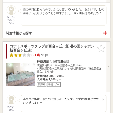
雨の平日に行ったので、かなり空いていました。 おかげで、どの
湯船ゆったり浸かることが出来ました。 露天風呂は雨のために…
50代～
指定し
ない
関連情報から探す
コナミスポーツクラブ新百合ヶ丘（旧湯の国ジャポン
お気に入
新百合ヶ丘店）
りに追加
3.1点
/ 8 件
神奈川県 / 川崎市麻生区
武蔵新城駅11.17km
新百合ヶ丘駅169m
小田急新百合ヶ丘駅南口から1分世田谷通り「麻生警察交
差点」より2分
営業時間 9:00～21:45
入浴料金 1,100円～
日帰り
子連れOK
非会員が体験できたので嬉しかったです。 館内の移動がややこし
いと感じました。
50代～
女性