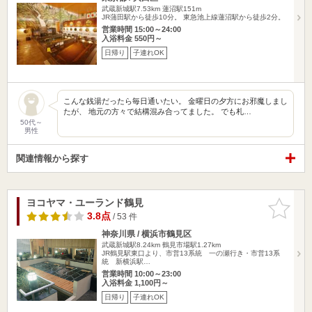
武蔵新城駅7.53km
蓮沼駅151m
JR蒲田駅から徒歩10分。 東急池上線蓮沼駅から徒歩2分。
営業時間 15:00～24:00
入浴料金 550円～
日帰り
子連れOK
こんな銭湯だったら毎日通いたい。 金曜日の夕方にお邪魔しまし
たが、 地元の方々で結構混み合ってました。 でも札…
50代～
男性
関連情報から探す
ヨコヤマ・ユーランド鶴見
お気に入
りに追加
3.8点
/ 53 件
神奈川県 / 横浜市鶴見区
武蔵新城駅8.24km
鶴見市場駅1.27km
JR鶴見駅東口より、市営13系統 一の瀬行き・市営13系
統 新横浜駅…
営業時間 10:00～23:00
入浴料金 1,100円～
日帰り
子連れOK