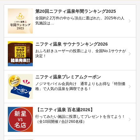
第20回ニフティ温泉年間ランキング2025
全国約2.2万件の中から頂点に選ばれた、2025年の人
気施設は…
ニフティ温泉 サウナランキング2026
おふろ好きユーザーの投票により、全国No.1サウナが
決定！
ニフティ温泉プレミアムクーポン
ノジマモバイル会員向け 通常よりもお得な「特別価
格」で人気の温泉を満喫できる！
【ニフティ温泉 百名湯2026】
行ってみたい施設に投票してプレゼントを当てよう！
（全10回開催 / 合計260名様）