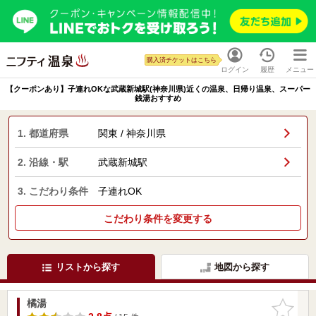
購入済チケットはこちら
ログイン
履歴
メニュー
【クーポンあり】子連れOKな武蔵新城駅(神奈川県)近くの温泉、日帰り温泉、スーパー
銭湯おすすめ
1. 都道府県
関東 / 神奈川県
2. 沿線・駅
武蔵新城駅
3. こだわり条件
子連れOK
こだわり条件を変更する
リストから探す
地図から探す
橘湯
お気に入
りに追加