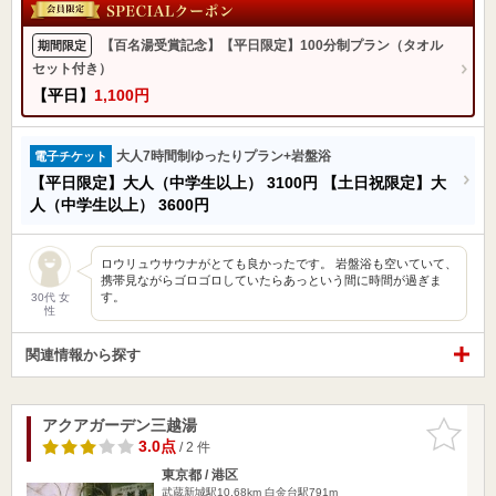
【百名湯受賞記念】【平日限定】100分制プラン（タオル
期間限定
セット付き）
【平日】
1,100円
大人7時間制ゆったりプラン+岩盤浴
電子チケット
【平日限定】大人（中学生以上）
3100円
【土日祝限定】大
人（中学生以上）
3600円
ロウリュウサウナがとても良かったです。 岩盤浴も空いていて、
携帯見ながらゴロゴロしていたらあっという間に時間が過ぎま
す。
30代 女
性
関連情報から探す
アクアガーデン三越湯
お気に入
りに追加
3.0点
/ 2 件
東京都 / 港区
武蔵新城駅10.68km
白金台駅791m