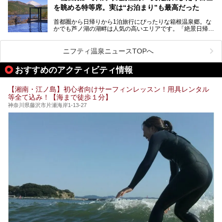
「ザ・プリンス 箱根芦ノ湖」は、その中でもフラッグシッ
を眺める特等席。実は“お泊まり”も最高だった
プ（旗艦）に位置づけられる特別なホテルです。
そこで今回は、神奈川県内の人気施設26選を「安さ」「岩
盤浴・漫画の充実度」「景色の良さ」「高級感」「深夜営
首都圏から日帰りから1泊旅行にぴったりな箱根温泉郷。な
昭和の日本を代表する建築家の一人、村野藤吾が芦ノ湖の畔
業」「駅近」など、目的別に厳選して紹介します。
かでも芦ノ湖の湖畔は人気の高いエリアです。「絶景日帰り
に建てた桃源郷のようなホテルがここ。自家源泉の温泉や、
今の気分にぴったりの施設を見つけて、最高のリフレッシュ
温泉 龍宮殿本館」は、露天風呂から芦ノ湖と富士山の両方
こだわりぬいた食もあわせて、このホテルの魅力をレポート
時間を過ごす参考にしていただけますと幸いです。
が楽しめるまさに眺望自慢の日帰り温泉。
します。
ニフティ温泉ニュースTOPへ
そしてここは全24室の「箱根 芦ノ湖畔蛸川温泉 龍宮殿」と
───
して宿泊もできます。宿泊者は「龍宮殿本館」の営業時間に
提供元：株式会社西武・プリンスホテルズワールドワイド
おすすめのアクティビティ情報
加えて、朝6時からの宿泊者専用時間帯にも「龍宮殿本館」
【PR】
のお風呂が利用できます。
この記事はザ・プリンス 箱根芦ノ湖のPR記事です。
【湘南・江ノ島】初心者向けサーフィンレッスン！用具レンタル
今回は日帰り温泉としての「絶景日帰り温泉 龍宮殿本館
等全て込み！【海まで徒歩１分】
（以下、龍宮殿本館）」と、旅館としての「箱根 芦ノ湖畔
蛸川温泉 龍宮殿（以下、龍宮殿）」の両方の魅力をたっぷ
神奈川県藤沢市片瀬海岸1-13-27
りお伝えします！
ここは箱根神社、九頭龍神社、白龍神社、箱根元宮と箱根の
4つの神社に囲まれたパワースポットです。
───
提供元：株式会社西武・プリンスホテルズワールドワイド
【PR】
この記事は箱根 芦ノ湖畔蛸川温泉 龍宮殿のPR記事です。