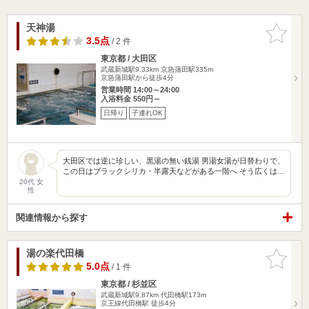
天神湯
お気に入
りに追加
3.5点
/ 2 件
東京都 / 大田区
武蔵新城駅9.33km
京急蒲田駅335m
京急蒲田駅から徒歩4分
営業時間 14:00～24:00
入浴料金 550円～
日帰り
子連れOK
大田区では逆に珍しい、黒湯の無い銭湯 男湯女湯が日替わりで、
この日はブラックシリカ・半露天などがある一階へ そう広くは…
20代 女
性
関連情報から探す
湯の楽代田橋
お気に入
りに追加
5.0点
/ 1 件
東京都 / 杉並区
武蔵新城駅9.87km
代田橋駅173m
京王線代田橋駅 徒歩4分