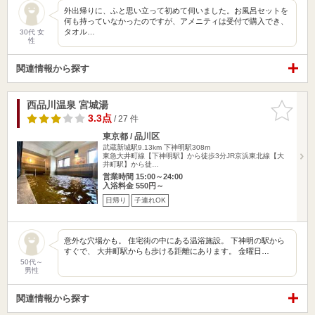
外出帰りに、ふと思い立って初めて伺いました。お風呂セットを
何も持っていなかったのですが、アメニティは受付で購入でき、
タオル…
30代 女
性
関連情報から探す
西品川温泉 宮城湯
お気に入
りに追加
3.3点
/ 27 件
東京都 / 品川区
武蔵新城駅9.13km
下神明駅308m
東急大井町線【下神明駅】から徒歩3分JR京浜東北線【大
井町駅】から徒…
営業時間 15:00～24:00
入浴料金 550円～
日帰り
子連れOK
意外な穴場かも。 住宅街の中にある温浴施設。 下神明の駅から
すぐで、 大井町駅からも歩ける距離にあります。 金曜日…
50代～
男性
関連情報から探す