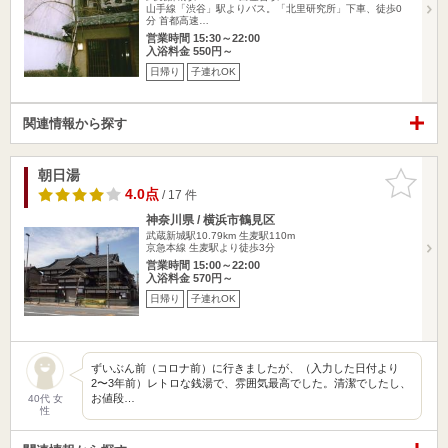
山手線「渋谷」駅よりバス。「北里研究所」下車、徒歩0
分 首都高速…
営業時間 15:30～22:00
入浴料金 550円～
日帰り
子連れOK
関連情報から探す
朝日湯
お気に入
りに追加
4.0点
/ 17 件
神奈川県 / 横浜市鶴見区
武蔵新城駅10.79km
生麦駅110m
京急本線 生麦駅より徒歩3分
営業時間 15:00～22:00
入浴料金 570円～
日帰り
子連れOK
ずいぶん前（コロナ前）に行きましたが、（入力した日付より
2〜3年前）レトロな銭湯で、雰囲気最高でした。清潔でしたし、
お値段…
40代 女
性