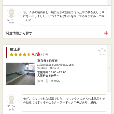
昔、子供の頃両親と一緒に近所の銭湯に行った時の事を久しぶり
に思い出しました いつまでも思い出を振り返る場所であって欲
しいと…
50代～
男性
関連情報から探す
狛江湯
お気に入
りに追加
4.7点
/ 3 件
東京都 / 狛江市
武蔵新城駅6.80km
狛江駅215m
狛江駅より徒歩3分
営業時間 13:00～23:00
入浴料金 550円～
日帰り
子連れOK
モダンでおしゃれな銭湯でした。 サウナやきんきんの水風呂やそ
の動線にお水も冷やせるクーラーボックス🧰があり、最高。 …
50代～
女性