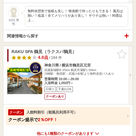
無料休憩室で仮眠も良し！ 映画館で待ったりもできる！ 風呂は
熱い！低温！全てメリハリがあり良し！ サウナは熱い！90度以
上…
30代 男
性
関連情報から探す
RAKU SPA 鶴見（ラクスパ鶴見）
お気に入
りに追加
4.0点
/ 184 件
神奈川県 / 横浜市鶴見区元宮
武蔵新城駅8.35km
鶴見市場駅1.00km
川崎駅・鶴見駅・武蔵小杉駅より無料送迎バスあり
営業時間 10:00～26:00
入浴料金 1,050円～
日帰り
子連れOK
クーポンあり
入館料割引（朝風呂利用不可）
クーポン
クーポン提示で
2％OFF！
他にも1種類のクーポンがあります