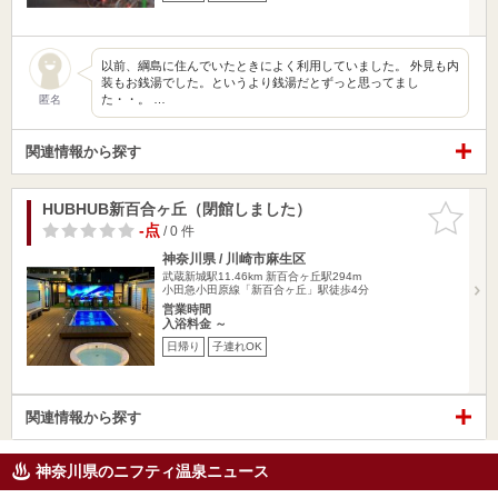
以前、綱島に住んでいたときによく利用していました。 外見も内
装もお銭湯でした。というより銭湯だとずっと思ってまし
た・・。 …
匿名
関連情報から探す
HUBHUB新百合ヶ丘（閉館しました）
お気に入
りに追加
-点
/ 0 件
神奈川県 / 川崎市麻生区
武蔵新城駅11.46km
新百合ヶ丘駅294m
小田急小田原線「新百合ヶ丘」駅徒歩4分
営業時間
入浴料金 ～
日帰り
子連れOK
関連情報から探す
神奈川県のニフティ温泉ニュース