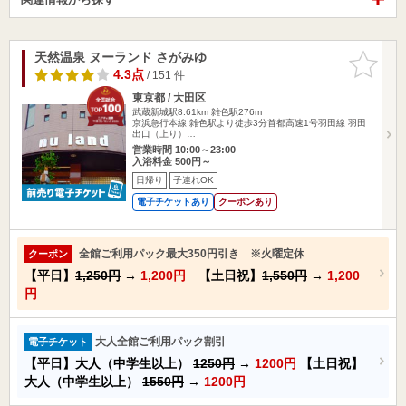
天然温泉 ヌーランド さがみゆ
お気に入
りに追加
4.3点
/ 151 件
東京都 / 大田区
武蔵新城駅8.61km
雑色駅276m
京浜急行本線 雑色駅より徒歩3分首都高速1号羽田線 羽田
出口（上り）…
営業時間 10:00～23:00
入浴料金 500円～
日帰り
子連れOK
電子チケットあり
クーポンあり
全館ご利用パック最大350円引き ※火曜定休
クーポン
【平日】
1,250円
→
1,200円
【土日祝】
1,550円
→
1,200
円
大人全館ご利用パック割引
電子チケット
【平日】大人（中学生以上）
1250円
→
1200円
【土日祝】
大人（中学生以上）
1550円
→
1200円