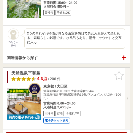
営業時間 15:00～24:00
入浴料金 550円～
日帰り
子連れOK
2つのそれぞれ特徴が異なる浴室を隔日で男女入れ替えで楽しめ
る、素晴らしい銭湯です。水風呂もあり、湯舟（サウナ）と交互
に入っ…
50代～
男性
関連情報から探す
天然温泉平和島
お気に入
りに追加
4.6点
/ 206 件
東京都 / 大田区
武蔵新城駅10.05km
大森海岸駅584m
京浜急行線 平和島駅徒歩約12分/ワンコインバス3分（100
円）、Ｊ…
営業時間 0:00～24:00
入浴料金 2,400円～
日帰り
宿泊
子連れOK
電子チケットあり