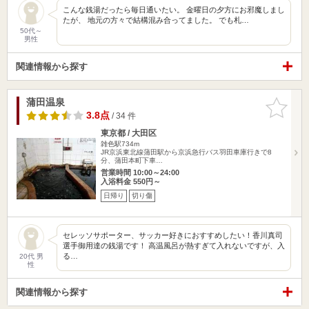
こんな銭湯だったら毎日通いたい。 金曜日の夕方にお邪魔しまし
たが、 地元の方々で結構混み合ってました。 でも札…
50代～
男性
関連情報から探す
蒲田温泉
お気に入
りに追加
3.8点
/ 34 件
東京都 / 大田区
雑色駅734m
JR京浜東北線蒲田駅から京浜急行バス羽田車庫行きで8
分、蒲田本町下車…
営業時間 10:00～24:00
入浴料金 550円～
日帰り
切り傷
セレッソサポーター、サッカー好きにおすすめしたい！香川真司
選手御用達の銭湯です！ 高温風呂が熱すぎて入れないですが、入
る…
20代 男
性
関連情報から探す