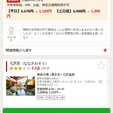
※年末年始、GW、お盆、特定日期間利用不可
【平日】
1,170円
→
1,120円
【土日祝】
1,400円
→
1,350
円
閑静な住宅街の中で最初はこんな場所に本当にあるのかと思いま
したが、よくこの立地でこれだけ雰囲気の良い温泉施設を創った
なと。…
40代 男
性
関連情報から探す
七沢荘（ななさわそう）
お気に入
りに追加
3.3点
/ 83 件
神奈川県 / 厚木市 / 七沢温泉
愛甲石田駅5.93km
本厚木駅東口【厚木バスセンター】より『七沢行き』【広
沢寺温泉入口】バ…
営業時間 8:00～19:30
入浴料金 1,100円～
日帰り
宿泊
切り傷