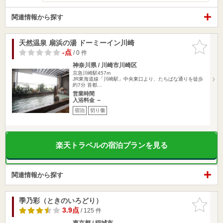
関連情報から探す
天然温泉 扇浜の湯 ドーミーイン川崎
お気に入
りに追加
-点
/ 0 件
神奈川県 / 川崎市川崎区
京急川崎駅457m
JR東海道線「川崎駅」中央東口より、たちばな通りを徒歩
約7分 首都…
営業時間
入浴料金 ～
宿泊
切り傷
楽天トラベルの宿泊プランを見る
関連情報から探す
季乃彩（ときのいろどり）
お気に入
りに追加
3.9点
/ 125 件
東京都 / 稲城市