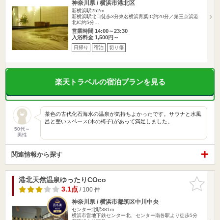
神奈川県 / 横浜市港北区
新横浜駅252m
新横浜駅北口徒歩3分東名横浜青葉IC約20分／第三京浜港
北IC約5分…
営業時間 14:00～23:30
入浴料金 1,500円～
日帰り
宿泊
切り傷
楽天トラベルの宿泊プランを見る
茶色の古代化石海水の温泉が気持ちよかったです。サウナと水風
呂と整いスペース(木の椅子)があって満足しました。
50代～
男性
関連情報から探す
港北天然温泉ゆったりCOco
お気に入
りに追加
3.1点
/ 100 件
神奈川県 / 横浜市都筑区中川中央
センター北駅381m
横浜市営地下鉄センター北、センター南各駅より徒歩5分