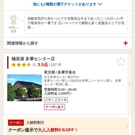
他にも1種類の電子チケットがあります
炭酸泉気持ち良かったです岩盤浴は今まであっちこっち行った中
で竜泉寺が一番です 広いスペースで種類も多く岩盤浴エリアが充
実…
50代～
女性
関連情報から探す
極楽湯 多摩センター店
お気に入
りに追加
3.5点
/ 107 件
東京都 / 多摩市落合
京王多摩センター駅475m
多摩センター駅より徒歩5分多摩ニュータウン通り、多摩
センター駅側に曲…
営業時間 9:00～26:00
入浴料金 1,000円～
日帰り
切り傷
クーポンあり
入館料割引
クーポン
クーポン提示で
大人入館料5％OFF！