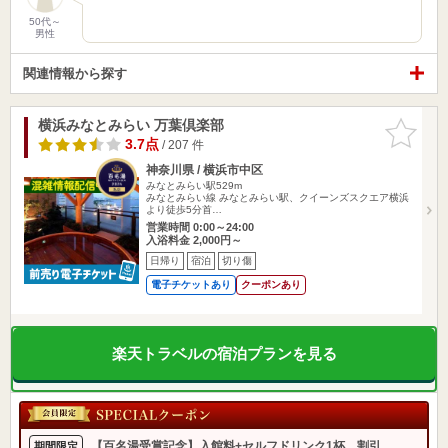
50代～
男性
関連情報から探す
横浜みなとみらい 万葉倶楽部
お気に入
りに追加
3.7点
/ 207 件
神奈川県 / 横浜市中区
みなとみらい駅529m
みなとみらい線 みなとみらい駅、クイーンズスクエア横浜
より徒歩5分首…
営業時間 0:00～24:00
入浴料金 2,000円～
日帰り
宿泊
切り傷
電子チケットあり
クーポンあり
楽天トラベルの宿泊プランを見る
【百名湯受賞記念】入館料+セルフドリンク1杯 割引
期間限定