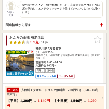
学生時代の友人と一泊で利用しました。客室露天風呂付きのお部
屋を予約し、エステやマッサージを受けてのんびりしたいと思い
計画し…
50代～
女性
関連情報から探す
おふろの王様 海老名店
お気に入
りに追加
3.9点
/ 61 件
神奈川県 / 海老名市
かしわ台駅456m
相鉄線 かしわ台駅西口より徒歩4分 綾瀬中央通り（県道42
号線）か…
営業時間 9:00～24:00
入浴料金 900円～
日帰り
切り傷
電子チケットあり
クーポンあり
入館料＋タオル＋ドリンク無料券 250円引き（8/8～16利
クーポン
用不可）
【平日】
1,390円
→
1,140円
【土日祝】
1,540円
→
1,290
円