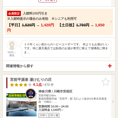
入館料100円引き
会員限定
※入館時提示の場合のみ有効 ※シニアも利用可
【平日】
1,520円
→
1,420円
【土日祝】
1,750円
→
1,650
円
１０年くらい前からのヘビーユーザーです。 何よりもお湯がいい
です。特に露天風呂では飴色のお湯が青空に映えて瑠璃色に輝き
ま…
50代～
男性
関連情報から探す
宮前平源泉 湯けむりの庄
お気に入
りに追加
4.1点
/ 470 件
神奈川県 / 川崎市宮前区
宮前平駅168m
東急田園都市線「宮前平」駅 北口より徒歩4分東名高速道
路「川崎IC」…
営業時間 10:00～24:00
入浴料金 1,540円～
日帰り
切り傷