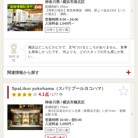
神奈川県 / 横浜市港北区
新綱島駅1.05km
【電車の場合】東急東横線「綱島」駅より徒歩18分【バス
の場合】「綱島…
営業時間 9:00～24:00
入浴料金 1,540円～
日帰り
切り傷
施設はどこもピカピカで、文句つけるところがありません。 食事
も美味しかったです。 何よりも、どのスタッフの方も感じが良
い…
30代 女
性
関連情報から探す
SpaLibur yokohama（スパリブールヨコハマ）
お気に入
りに追加
4.1点
/ 177 件
神奈川県 / 横浜市鶴見区
新綱島駅1.75km
・第3京浜港北ICから北東（新横浜方面）に約５km ・新横
浜駅方面…
営業時間 10:00～翌8:00
入浴料金 1,000円～
日帰り
切り傷
クーポンあり