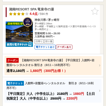
湘南RESORT SPA 竜泉寺の湯
お気に入
りに追加
4.4点
/ 594 件
神奈川県 / 茅ヶ崎市
茅ケ崎駅2.39km
茅ヶ崎駅・平塚駅より無料送迎バス運行中新湘南バイパス
茅ヶ崎西ICよ…
営業時間 5:00～26:00
入浴料金 880円～
日帰り
切り傷
電子チケットあり
クーポンあり
【湘南RESORT SPA竜泉寺の湯】【平日限定】入館料+岩
クーポン
盤浴+レンタルタオル 割引き（8/11～16利用不可）
通常
2,180円
→
1,880円（300円お得！）
入館料+岩盤浴+レンタルタオル 割引き（8/11~16利
電子チケット
用不可）
【平日限定】大人（中学生以上）
2180円
→
1880円
【土日
祝限定】大人（中学生以上）
2500円
→
2200円