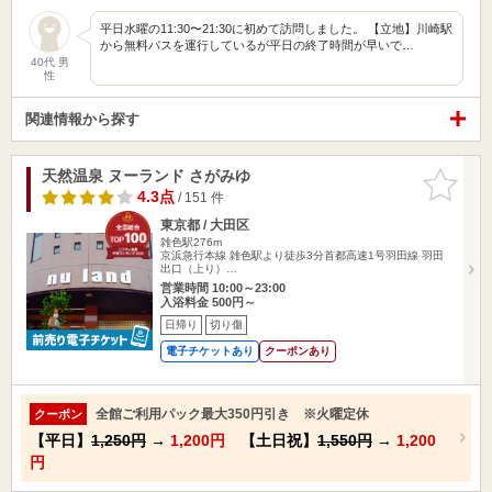
平日水曜の11:30〜21:30に初めて訪問しました。 【立地】川崎駅
から無料バスを運行しているが平日の終了時間が早いで…
40代 男
性
関連情報から探す
天然温泉 ヌーランド さがみゆ
お気に入
りに追加
4.3点
/ 151 件
東京都 / 大田区
雑色駅276m
京浜急行本線 雑色駅より徒歩3分首都高速1号羽田線 羽田
出口（上り）…
営業時間 10:00～23:00
入浴料金 500円～
日帰り
切り傷
電子チケットあり
クーポンあり
全館ご利用パック最大350円引き ※火曜定休
クーポン
【平日】
1,250円
→
1,200円
【土日祝】
1,550円
→
1,200
円