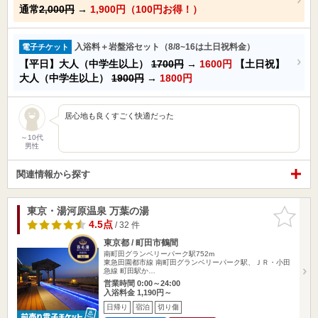
通常
2,000円
→
1,900円（100円お得！）
入浴料＋岩盤浴セット（8/8~16は土日祝料金）
電子チケット
【平日】大人（中学生以上）
1700円
→
1600円
【土日祝】
大人（中学生以上）
1900円
→
1800円
居心地も良くすごく快適だった
～10代
男性
関連情報から探す
東京・湯河原温泉 万葉の湯
お気に入
りに追加
4.5点
/ 32 件
東京都 / 町田市鶴間
南町田グランベリーパーク駅752m
東急田園都市線 南町田グランベリーパーク駅、ＪＲ・小田
急線 町田駅か…
営業時間 0:00～24:00
入浴料金 1,190円～
日帰り
宿泊
切り傷