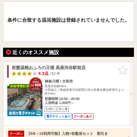
条件に合致する温浴施設は登録されていませんでした。
近くのオススメ施設
岩盤温熱おふろの王様 高座渋谷駅前店
お気に入
りに追加
4.3点
/ 52 件
神奈川県 / 大和市
高座渋谷駅99m
小田急江ノ島線高座渋谷駅西口目の前東名横浜町田ICより
約10km
営業時間 10:00～25:00
入浴料金 1,000円～
日帰り
切り傷
電子チケットあり
クーポンあり
【8/8～16利用可能】入館+岩盤浴セット 割引き
クーポン