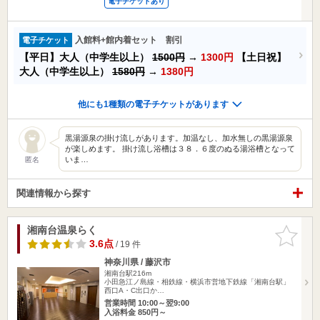
電子チケットあり
入館料+館内着セット 割引
電子チケット
【平日】大人（中学生以上）
1500円
→
1300円
【土日祝】
大人（中学生以上）
1580円
→
1380円
他にも1種類の電子チケットがあります
黒湯源泉の掛け流しがあります。加温なし、加水無しの黒湯源泉
が楽しめます。 掛け流し浴槽は３８．６度のぬる湯浴槽となって
いま…
匿名
関連情報から探す
湘南台温泉らく
お気に入
りに追加
3.6点
/ 19 件
神奈川県 / 藤沢市
湘南台駅216m
小田急江ノ島線・相鉄線・横浜市営地下鉄線「湘南台駅」
西口A・C出口か…
営業時間 10:00～翌9:00
入浴料金 850円～