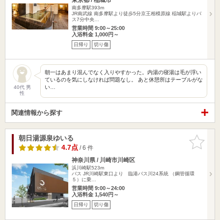
南多摩駅393m
JR南武線 南多摩駅より徒歩5分京王相模原線 稲城駅よりバ
ス7分中央…
営業時間 9:00～25:00
入浴料金 1,000円～
日帰り
切り傷
朝一はあまり混んでなく入りやすかった。内湯の寝湯は毛が浮い
ているのを気にしなければ問題なし。 あと休憩所はテーブルがな
い…
40代 男
性
関連情報から探す
朝日湯源泉ゆいる
お気に入
りに追加
4.7点
/ 6 件
神奈川県 / 川崎市川崎区
浜川崎駅523m
バス JR川崎駅東口より 臨港バス川24系統 （鋼管循環
５）に乗…
営業時間 9:00～24:00
入浴料金 1,540円～
日帰り
切り傷