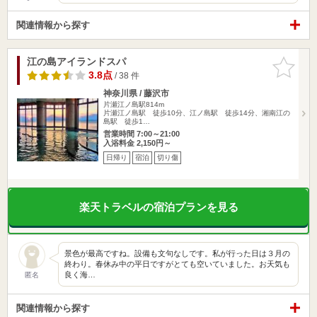
関連情報から探す
江の島アイランドスパ
お気に入
りに追加
3.8点
/ 38 件
神奈川県 / 藤沢市
片瀬江ノ島駅814m
片瀬江ノ島駅 徒歩10分、江ノ島駅 徒歩14分、湘南江の
島駅 徒歩1…
営業時間 7:00～21:00
入浴料金 2,150円～
日帰り
宿泊
切り傷
楽天トラベルの宿泊プランを見る
景色が最高ですね。設備も文句なしです。私が行った日は３月の
終わり。春休み中の平日ですがとても空いていました。お天気も
良く海…
匿名
関連情報から探す