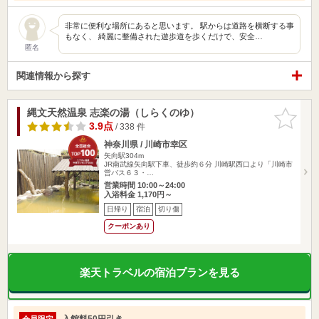
非常に便利な場所にあると思います。 駅からは道路を横断する事
もなく、 綺麗に整備された遊歩道を歩くだけで、安全…
匿名
関連情報から探す
縄文天然温泉 志楽の湯（しらくのゆ）
お気に入
りに追加
3.9点
/ 338 件
神奈川県 / 川崎市幸区
矢向駅304m
JR南武線矢向駅下車、徒歩約６分 川崎駅西口より「川崎市
営バス６３・…
営業時間 10:00～24:00
入浴料金 1,170円～
日帰り
宿泊
切り傷
クーポンあり
楽天トラベルの宿泊プランを見る
入館料50円引き
会員限定