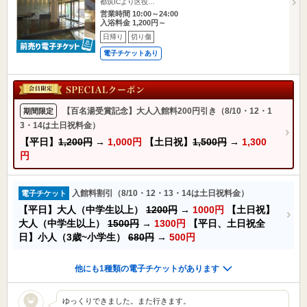
都筑ICより区役…
営業時間 10:00～24:00
入浴料金 1,200円～
日帰り
切り傷
電子チケットあり
【百名湯受賞記念】大人入館料200円引き（8/10・12・1
期間限定
3・14は土日祝料金）
【平日】
1,200円
→
1,000円
【土日祝】
1,500円
→
1,300
円
入館料割引（8/10・12・13・14は土日祝料金）
電子チケット
【平日】大人（中学生以上）
1200円
→
1000円
【土日祝】
大人（中学生以上）
1500円
→
1300円
【平日、土日祝全
日】小人（3歳~小学生）
680円
→
500円
他にも1種類の電子チケットがあります
ゆっくりできました。また行きます。