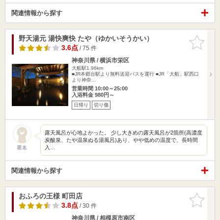
関連情報から探す
野天湯元 湯快爽快 たや（ゆかいそうかい）
お気に入
りに追加
3.6点
/ 75 件
神奈川県 / 横浜市栄区
大船駅1.96km
■JR本郷台駅より無料送迎バスを運行 ■JR「大船」駅西口
より神奈…
営業時間 10:00～25:00
入浴料金 980円～
日帰り
切り傷
露天風呂が心地よかった。 少し大きめの露天風呂が2箇所(高濃度
炭酸泉、たや温泉ぬる湯風呂)あり、やや低めの温度で、長時間
入…
匿名
関連情報から探す
おふろの王様 町田店
お気に入
りに追加
3.8点
/ 30 件
神奈川県 / 相模原市南区