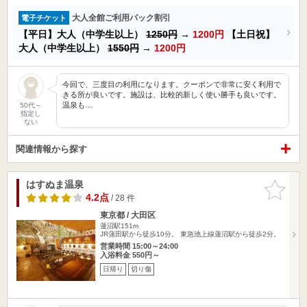
大人全館ご利用パック割引
電子チケット
【平日】大人（中学生以上）
1250円
→
1200円
【土日祝】
大人（中学生以上）
1550円
→
1200円
今回で、三度目の利用になります。クーポンで非常に安く利用で
きる所が良いです。施設は、比較的新しく使い勝手も良いです。
温泉も…
50代～
指定し
ない
関連情報から探す
はすぬま温泉
お気に入
りに追加
4.2点
/ 28 件
東京都 / 大田区
蓮沼駅151m
JR蒲田駅から徒歩10分。 東急池上線蓮沼駅から徒歩2分。
営業時間 15:00～24:00
入浴料金 550円～
日帰り
切り傷