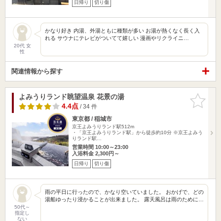
日帰り
切り傷
かなり好き 内湯、外湯ともに種類が多い お湯が熱くなく長く入
れる サウナにテレビがついてて嬉しい 漫画やリクライニ…
20代 女
性
関連情報から探す
よみうりランド眺望温泉 花景の湯
お気に入
りに追加
4.4点
/ 34 件
東京都 / 稲城市
京王よみうりランド駅512m
・「京王よみうりランド駅」から徒歩約10分 ※京王よみう
りランド駅…
営業時間 10:00～23:00
入浴料金 2,300円～
日帰り
切り傷
雨の平日に行ったので、かなり空いていました。 おかげで、どの
湯船ゆったり浸かることが出来ました。 露天風呂は雨のために…
50代～
指定し
ない