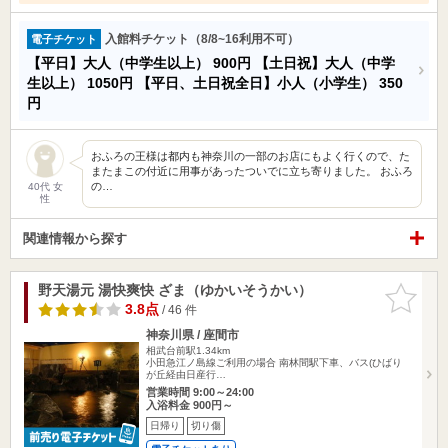
入館料チケット（8/8~16利用不可）
電子チケット
【平日】大人（中学生以上）
900円
【土日祝】大人（中学
生以上）
1050円
【平日、土日祝全日】小人（小学生）
350
円
おふろの王様は都内も神奈川の一部のお店にもよく行くので、た
またまこの付近に用事があったついでに立ち寄りました。 おふろ
の…
40代 女
性
関連情報から探す
野天湯元 湯快爽快 ざま（ゆかいそうかい）
お気に入
りに追加
3.8点
/ 46 件
神奈川県 / 座間市
相武台前駅1.34km
小田急江ノ島線ご利用の場合 南林間駅下車、バス(ひばり
が丘経由日産行…
営業時間 9:00～24:00
入浴料金 900円～
日帰り
切り傷