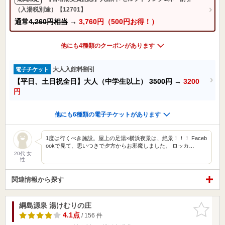
（入湯税別途）【12701】
通常
4,260円相当
→
3,760円（500円お得！）
他にも4種類のクーポンがあります
大人入館料割引
電子チケット
【平日、土日祝全日】大人（中学生以上）
3500円
→
3200
円
他にも6種類の電子チケットがあります
1度は行くべき施設。屋上の足湯×横浜夜景は、絶景！！！ Faceb
ookで見て、思いつきで夕方からお邪魔しました。 ロッカ…
20代 女
性
関連情報から探す
綱島源泉 湯けむりの庄
お気に入
りに追加
4.1点
/ 156 件