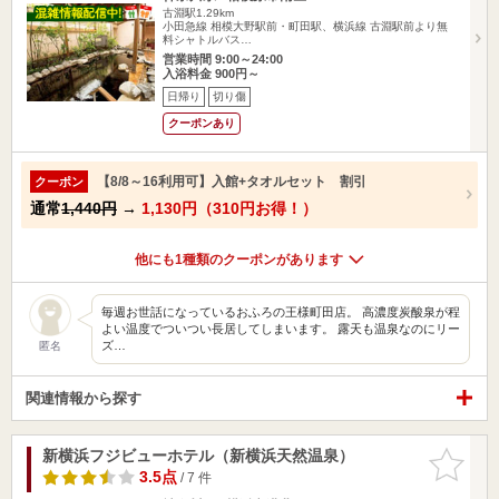
古淵駅1.29km
小田急線 相模大野駅前・町田駅、横浜線 古淵駅前より無
料シャトルバス…
営業時間 9:00～24:00
入浴料金 900円～
日帰り
切り傷
クーポンあり
【8/8～16利用可】入館+タオルセット 割引
クーポン
通常
1,440円
→
1,130円（310円お得！）
他にも1種類のクーポンがあります
毎週お世話になっているおふろの王様町田店。 高濃度炭酸泉が程
よい温度でついつい長居してしまいます。 露天も温泉なのにリー
ズ…
匿名
関連情報から探す
新横浜フジビューホテル（新横浜天然温泉）
お気に入
りに追加
3.5点
/ 7 件