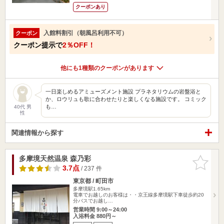
クーポンあり
入館料割引（朝風呂利用不可）
クーポン
クーポン提示で
2％OFF！
他にも1種類のクーポンがあります
一日楽しめるアミューズメント施設 プラネタリウムの岩盤浴と
か、ロウリュも歌に合わせたりと楽しくなる施設です。 コミック
も…
40代 男
性
関連情報から探す
多摩境天然温泉 森乃彩
お気に入
りに追加
3.7点
/ 237 件
東京都 / 町田市
多摩境駅1.65km
電車でお越しのお客様は・・京王線多摩境駅下車徒歩約20
分バスでお越し…
営業時間 9:00～24:00
入浴料金 880円～