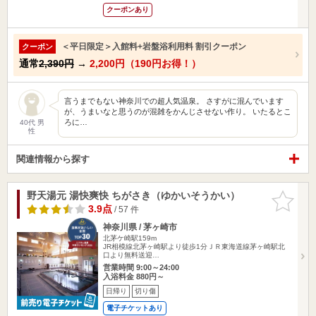
クーポンあり
＜平日限定＞入館料+岩盤浴利用料 割引クーポン
クーポン
通常
2,390円
→
2,200円（190円お得！）
言うまでもない神奈川での超人気温泉。 さすがに混んでいます
が、うまいなと思うのが混雑をかんじさせない作り。 いたるとこ
ろに…
40代 男
性
関連情報から探す
野天湯元 湯快爽快 ちがさき（ゆかいそうかい）
お気に入
りに追加
3.9点
/ 57 件
神奈川県 / 茅ヶ崎市
北茅ケ崎駅159m
JR相模線北茅ヶ崎駅より徒歩1分ＪＲ東海道線茅ヶ崎駅北
口より無料送迎…
営業時間 9:00～24:00
入浴料金 880円～
日帰り
切り傷
電子チケットあり