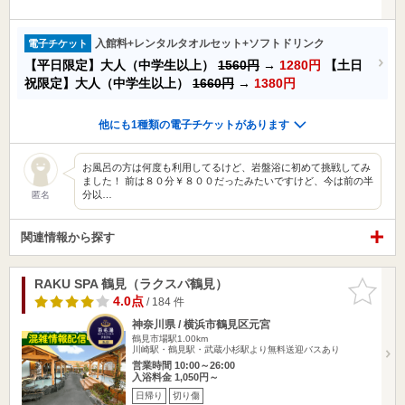
入館料+レンタルタオルセット+ソフトドリンク
電子チケット
【平日限定】大人（中学生以上）
1560円
→
1280円
【土日
祝限定】大人（中学生以上）
1660円
→
1380円
他にも1種類の電子チケットがあります
お風呂の方は何度も利用してるけど、岩盤浴に初めて挑戦してみ
ました！ 前は８０分￥８００だったみたいですけど、今は前の半
分以…
匿名
関連情報から探す
RAKU SPA 鶴見（ラクスパ鶴見）
お気に入
りに追加
4.0点
/ 184 件
神奈川県 / 横浜市鶴見区元宮
鶴見市場駅1.00km
川崎駅・鶴見駅・武蔵小杉駅より無料送迎バスあり
営業時間 10:00～26:00
入浴料金 1,050円～
日帰り
切り傷