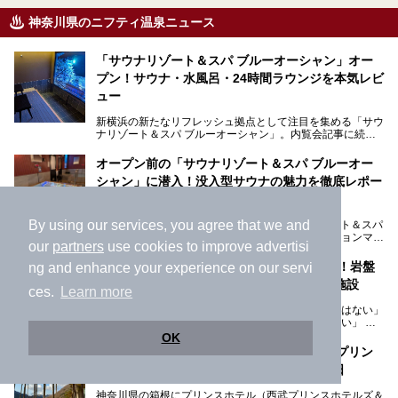
神奈川県のニフティ温泉ニュース
「サウナリゾート＆スパ ブルーオーシャン」オー
プン！サウナ・水風呂・24時間ラウンジを本気レビ
ュー
新横浜の新たなリフレッシュ拠点として注目を集める「サウ
ナリゾート＆スパ ブルーオーシャン」。内覧会記事に続
き、今回は実際に体験してみたリアルな様子をレポートしま
す。サウナや水風呂の気持ちよさはもちろん、リラックスス
オープン前の「サウナリゾート＆スパ ブルーオー
ペースの過ごしやすさまで徹底チェック。新横浜エリアで日
シャン」に潜入！没入型サウナの魅力を徹底レポー
常の疲れをリセットしたい人、ライブやスポーツ観戦遠征組
は必見です。
ト！
By using our services, you agree that we and
新横浜に2026年6月オープン予定の「サウナリゾート＆スパ
ブルーオーシャン」。館内には最新のプロジェクションマッ
our
partners
use cookies to improve advertisi
ピングが多用され、まるで世界を旅しているかのような圧倒
的な“没入感（イマーシブ）”を体験できます。
【2026年最新】神奈川のスーパー銭湯26選！岩盤
ng and enhance your experience on our servi
浴・24時間営業・駅近など目的別おすすめ施設
ces.
Learn more
「仕事の疲れをリセットしたいけれど遠出する元気はない」
今回は、そんな大注目の施設に一足先にお邪魔し、その全貌
「休日は漫画を読みながら一日中ダラダラ過ごしたい」
を見学させていただきました！
「子ども連れでも気兼ねなく、家事を忘れてリフレッシュし
OK
たい」
サウナ室の中に咲き誇る桜、魚たちが泳ぐ水風呂、そしてバ
箱根 プリンスホテルの旗艦ホテル、「ザ・プリン
リのビーチを思わせる休憩スペース…。驚きの連続だった館
ス箱根芦ノ湖」で味わう建築美と優雅な休日
そんな「癒やされたい」という願いを叶えてくれるのが、神
内の様子をレポートします！
奈川県のスーパー銭湯。
神奈川県の箱根にプリンスホテル（西武プリンスホテルズ＆
神奈川県には、サウナや岩盤浴、一日中遊べるエンタメ施設