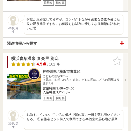
日帰り
切り傷
何度かお邪魔してますが、コンパクトながら必要な要素を備えた
良い温泉施設ですね。お値段もお財布に優しくなり頻繁に訪れた
いと思…
40代 男
性
関連情報から探す
横浜青葉温泉 喜楽里 別邸
お気に入
りに追加
4.5点
/ 162 件
神奈川県 / 横浜市青葉区
こどもの国駅370m
＜電車でお越しの方＞ 東急こどもの国線こどもの国駅より
徒歩7分 …
営業時間 9:00～24:00
入浴料金 1,250円～
日帰り
切り傷
結論すごくいい。手ごろな価格で質の高い一日を落ち着いて過ご
せる。 ①岩盤浴セット購入で利用できる半個室の居心地が最高…
30代 男
性