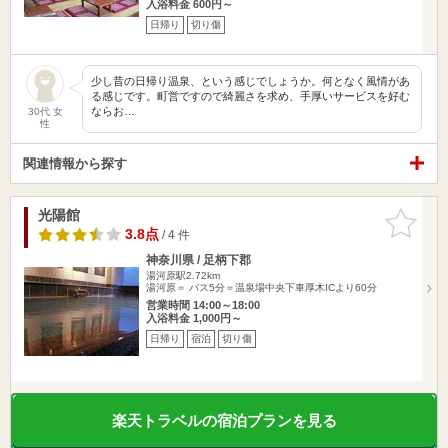
入浴料金 600円～
日帰り
切り傷
少し昔の日帰り温泉、という感じでしょうか。何となく風情があ
る感じです。町営ですので綺麗さを求め、手厚いサービスを好む
ならお…
30代 女
性
関連情報から探す
光陽館
お気に入
りに追加
3.8点
/ 4 件
神奈川県 / 足柄下郡
湯河原駅2.72km
湯河原＝ バス5分＝温泉場中央下車厚木ICより60分
営業時間 14:00～18:00
入浴料金 1,000円～
日帰り
宿泊
切り傷
楽天トラベルの宿泊プランを見る