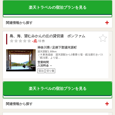
楽天トラベルの宿泊プランを見る
関連情報から探す
島、海、望むみかんの丘の貸切湯 ボンファム
お気に入
りに追加
-点
/ 0 件
神奈川県 / 足柄下郡湯河原町
湯河原駅1.88km
ＪＲ東海道線 湯河原駅から3番乗り場・鍛冶屋行きバス
「鍛冶屋」より徒…
営業時間
入浴料金 ～
宿泊
切り傷
楽天トラベルの宿泊プランを見る
関連情報から探す