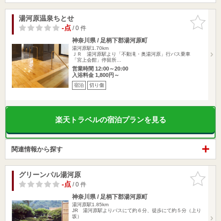
湯河原温泉ちとせ
お気に入
りに追加
-点
/ 0 件
神奈川県 / 足柄下郡湯河原町
湯河原駅1.70km
ＪＲ 湯河原駅より「不動滝・奥湯河原」行バス乗車
「宮上会館」停留所…
営業時間 12:00～20:00
入浴料金 1,800円～
宿泊
切り傷
楽天トラベルの宿泊プランを見る
関連情報から探す
グリーンパル湯河原
お気に入
りに追加
-点
/ 0 件
神奈川県 / 足柄下郡湯河原町
湯河原駅1.85km
JR 湯河原駅よりバスにて約６分、徒歩にて約５分（上り
坂）