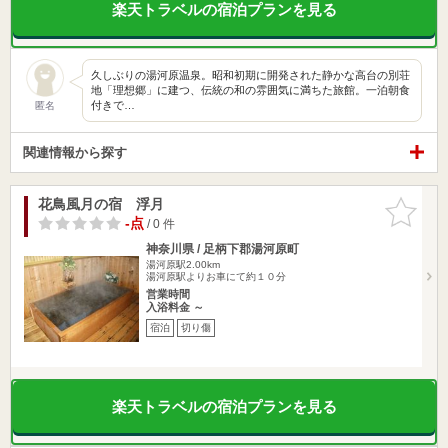
楽天トラベルの宿泊プランを見る
久しぶりの湯河原温泉。昭和初期に開発された静かな高台の別荘
地「理想郷」に建つ、伝統の和の雰囲気に満ちた旅館。一泊朝食
付きで…
匿名
関連情報から探す
花鳥風月の宿 浮月
お気に入
りに追加
-点
/ 0 件
神奈川県 / 足柄下郡湯河原町
湯河原駅2.00km
湯河原駅よりお車にて約１０分
営業時間
入浴料金 ～
宿泊
切り傷
楽天トラベルの宿泊プランを見る