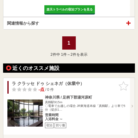
楽天トラベルの宿泊プランを見る
関連情報から探す
1
2
件中 1件～2件を表示
近くのオススメ施設
ラ クラッセ ドゥ シェネガ（休業中）
お気に入
りに追加
-点
/ 0 件
神奈川県 / 足柄下郡湯河原町
真鶴駅915m
〇電車でお越しの場合 JR東海道本線「真鶴駅」より車で5
分（徒歩1…
営業時間
入浴料金 ～
宿泊
切り傷