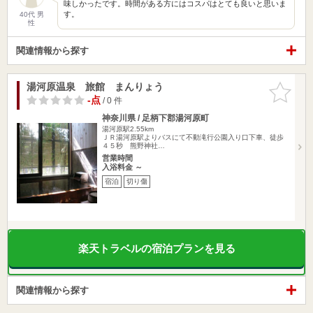
味しかったです。時間がある方にはコスパはとても良いと思いま
す。
40代 男
性
関連情報から探す
湯河原温泉 旅館 まんりょう
お気に入
りに追加
-点
/ 0 件
神奈川県 / 足柄下郡湯河原町
湯河原駅2.55km
ＪＲ湯河原駅よりバスにて不動滝行公園入り口下車、徒歩
４５秒 熊野神社…
営業時間
入浴料金 ～
宿泊
切り傷
楽天トラベルの宿泊プランを見る
関連情報から探す