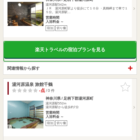
湯河原駅542m
ＪＲ 湯河原町駅より徒歩にて１０分 ・真鶴岬まで車で１
５分。湯河原駅…
営業時間
入浴料金 ～
宿泊
切り傷
楽天トラベルの宿泊プランを見る
関連情報から探す
湯河原温泉 旅館千鶴
お気に入
りに追加
-点
/ 0 件
神奈川県 / 足柄下郡湯河原町
湯河原駅552m
湯河原駅から徒歩約7分
営業時間
入浴料金 ～
宿泊
切り傷