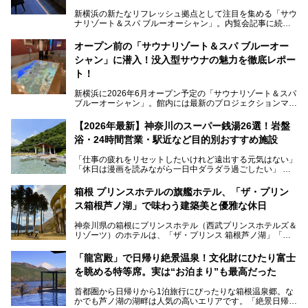
新横浜の新たなリフレッシュ拠点として注目を集める「サウ
ナリゾート＆スパ ブルーオーシャン」。内覧会記事に続
き、今回は実際に体験してみたリアルな様子をレポートしま
す。サウナや水風呂の気持ちよさはもちろん、リラックスス
オープン前の「サウナリゾート＆スパ ブルーオー
ペースの過ごしやすさまで徹底チェック。新横浜エリアで日
シャン」に潜入！没入型サウナの魅力を徹底レポー
常の疲れをリセットしたい人、ライブやスポーツ観戦遠征組
は必見です。
ト！
新横浜に2026年6月オープン予定の「サウナリゾート＆スパ
ブルーオーシャン」。館内には最新のプロジェクションマッ
ピングが多用され、まるで世界を旅しているかのような圧倒
的な“没入感（イマーシブ）”を体験できます。
【2026年最新】神奈川のスーパー銭湯26選！岩盤
浴・24時間営業・駅近など目的別おすすめ施設
「仕事の疲れをリセットしたいけれど遠出する元気はない」
今回は、そんな大注目の施設に一足先にお邪魔し、その全貌
「休日は漫画を読みながら一日中ダラダラ過ごしたい」
を見学させていただきました！
「子ども連れでも気兼ねなく、家事を忘れてリフレッシュし
たい」
サウナ室の中に咲き誇る桜、魚たちが泳ぐ水風呂、そしてバ
箱根 プリンスホテルの旗艦ホテル、「ザ・プリン
リのビーチを思わせる休憩スペース…。驚きの連続だった館
ス箱根芦ノ湖」で味わう建築美と優雅な休日
そんな「癒やされたい」という願いを叶えてくれるのが、神
内の様子をレポートします！
奈川県のスーパー銭湯。
神奈川県の箱根にプリンスホテル（西武プリンスホテルズ＆
神奈川県には、サウナや岩盤浴、一日中遊べるエンタメ施設
リゾーツ）のホテルは、「ザ・プリンス 箱根芦ノ湖」「芦
など、“非日常”を味わえるスーパー銭湯が数多く揃っていま
ノ湖畔 蛸川温泉 龍宮殿」「箱根湯の花プリンスホテル」
す。しかし、選択肢が多いからこそ「どの施設か迷ってしま
「箱根仙石原プリンスホテル」と4軒あり、今回ご紹介する
う」という人も多いはず。
「龍宮殿」で日帰り絶景温泉！文化財にひたり富士
「ザ・プリンス 箱根芦ノ湖」は、その中でもフラッグシッ
を眺める特等席。実は“お泊まり”も最高だった
プ（旗艦）に位置づけられる特別なホテルです。
そこで今回は、神奈川県内の人気施設26選を「安さ」「岩
盤浴・漫画の充実度」「景色の良さ」「高級感」「深夜営
首都圏から日帰りから1泊旅行にぴったりな箱根温泉郷。な
昭和の日本を代表する建築家の一人、村野藤吾が芦ノ湖の畔
業」「駅近」など、目的別に厳選して紹介します。
かでも芦ノ湖の湖畔は人気の高いエリアです。「絶景日帰り
に建てた桃源郷のようなホテルがここ。自家源泉の温泉や、
今の気分にぴったりの施設を見つけて、最高のリフレッシュ