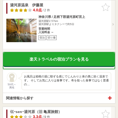
湯河原温泉 伊藤屋
お気に入
りに追加
4.0点
/ 2 件
神奈川県 / 足柄下郡湯河原町宮上
湯河原駅2.57km
湯河原駅よりタクシーで約5分
営業時間
入浴料金 ～
宿泊
切り傷
楽天トラベルの宿泊プランを見る
お風呂は箱根の湯に順ずる感じでじんわりと体の奥に効く温泉で
す。 そしてお気に入りは食事です。奇を狙った食事ではなく普通
の…
50代～
男性
関連情報から探す
巛ｰsenｰ湯河原（旧 亀屋旅館）
お気に入
りに追加
3.3点
/ 9 件