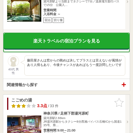
湯河原駅より当館までタクシーで7分／温泉場方面行バス
で15分 公園入…
営業時間
入浴料金 ～
宿泊
切り傷
楽天トラベルの宿泊プランを見る
藤田屋さんは窓からの眺めは決してプラスとは言えないが風情が
あり人情もあり、今後チャンスがあればもう一度訪問したいです
40代 男
性
関連情報から探す
こごめの湯
お気に入
りに追加
3.3点
/ 33 件
神奈川県 / 足柄下郡湯河原町
湯河原駅2.66km
JR湯河原駅からタクシー8分西湘バイパス石橋ICから国道1
35号、県…
営業時間 9:00～21:00