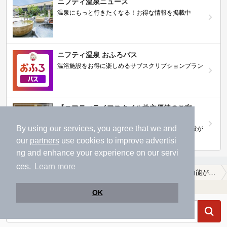
ニフティ温泉ニュース
温泉にもっと行きたくなる！お得な情報を掲載中
ニフティ温泉 おふろパス
温浴施設をお得に楽しめるサブスクリプションプラン
【ニフティライフスタイル株主優待のご案
内】
By using our services, you agree that we and
株主優待制度で人気の温浴施設に行こう！対象施設が
拡充されました！
our
partners
use cookies to improve advertisi
ng and enhance your experience on our servi
ces.
Learn more
温泉TOP
関東
神奈川県
足柄下郡真鶴町
切り傷に効能がある足柄下郡真鶴町の温泉、日帰り温泉、スーパー銭湯おすすめ
温浴施設を探す
OK