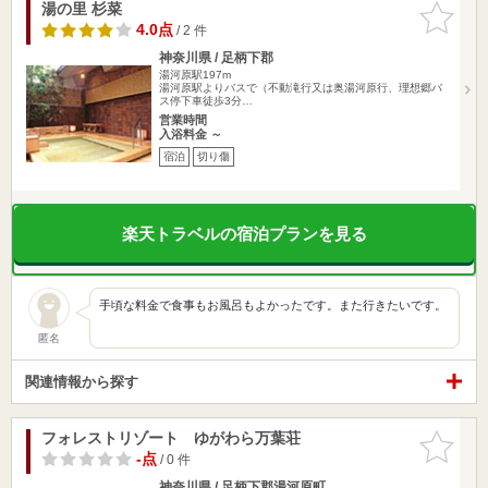
湯の里 杉菜
お気に入
りに追加
4.0点
/ 2 件
神奈川県 / 足柄下郡
湯河原駅197m
湯河原駅よりバスで（不動滝行又は奥湯河原行、理想郷バ
ス停下車徒歩3分…
営業時間
入浴料金 ～
宿泊
切り傷
楽天トラベルの宿泊プランを見る
手頃な料金で食事もお風呂もよかったです。また行きたいです。
匿名
関連情報から探す
フォレストリゾート ゆがわら万葉荘
お気に入
りに追加
-点
/ 0 件
神奈川県 / 足柄下郡湯河原町