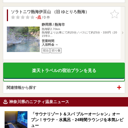
ソラトニワ熱海伊豆山 （旧 ゆとりろ熱海）
お気に入
りに追加
-点
/ 0 件
静岡県 / 熱海市
熱海駅2.70km
熱海駅よりお車にて約20分／バスにて約25分・330円（20
15年3…
営業時間
入浴料金 ～
宿泊
切り傷
楽天トラベルの宿泊プランを見る
関連情報から探す
神奈川県のニフティ温泉ニュース
「サウナリゾート＆スパ ブルーオーシャン」オー
プン！サウナ・水風呂・24時間ラウンジを本気レビ
ュー