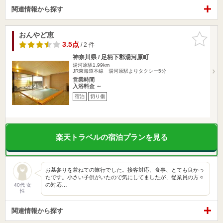
関連情報から探す
おんやど恵
お気に入
りに追加
3.5点
/ 2 件
神奈川県 / 足柄下郡湯河原町
湯河原駅1.99km
JR東海道本線 湯河原駅よりタクシー5分
営業時間
入浴料金 ～
宿泊
切り傷
楽天トラベルの宿泊プランを見る
お墓参りを兼ねての旅行でした。接客対応、食事、とても良かっ
たです。小さい子供がいたので気にしてましたが、従業員の方々
の対応…
40代 女
性
関連情報から探す