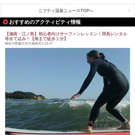
温泉 龍宮殿本館」は、露天風呂から芦ノ湖と富士山の両方
こだわりぬいた食もあわせて、このホテルの魅力をレポート
時間を過ごす参考にしていただけますと幸いです。
が楽しめるまさに眺望自慢の日帰り温泉。
します。
ニフティ温泉ニュースTOPへ
そしてここは全24室の「箱根 芦ノ湖畔蛸川温泉 龍宮殿」と
───
して宿泊もできます。宿泊者は「龍宮殿本館」の営業時間に
提供元：株式会社西武・プリンスホテルズワールドワイド
おすすめのアクティビティ情報
加えて、朝6時からの宿泊者専用時間帯にも「龍宮殿本館」
【PR】
のお風呂が利用できます。
この記事はザ・プリンス 箱根芦ノ湖のPR記事です。
【湘南・江ノ島】初心者向けサーフィンレッスン！用具レンタル
今回は日帰り温泉としての「絶景日帰り温泉 龍宮殿本館
等全て込み！【海まで徒歩１分】
（以下、龍宮殿本館）」と、旅館としての「箱根 芦ノ湖畔
蛸川温泉 龍宮殿（以下、龍宮殿）」の両方の魅力をたっぷ
神奈川県藤沢市片瀬海岸1-13-27
りお伝えします！
ここは箱根神社、九頭龍神社、白龍神社、箱根元宮と箱根の
4つの神社に囲まれたパワースポットです。
───
提供元：株式会社西武・プリンスホテルズワールドワイド
【PR】
この記事は箱根 芦ノ湖畔蛸川温泉 龍宮殿のPR記事です。