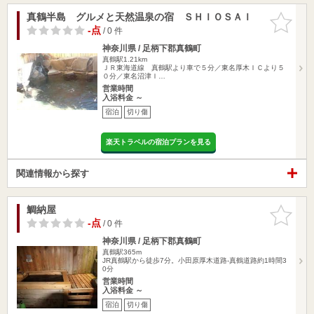
真鶴半島 グルメと天然温泉の宿 ＳＨＩＯＳＡＩ
お気に入
りに追加
-点
/ 0 件
神奈川県 / 足柄下郡真鶴町
真鶴駅1.21km
ＪＲ東海道線 真鶴駅より車で５分／東名厚木ＩＣより５
０分／東名沼津Ｉ…
営業時間
入浴料金 ～
宿泊
切り傷
楽天トラベルの宿泊プランを見る
関連情報から探す
鯛納屋
お気に入
りに追加
-点
/ 0 件
神奈川県 / 足柄下郡真鶴町
真鶴駅365m
JR真鶴駅から徒歩7分。小田原厚木道路-真鶴道路約1時間3
0分
営業時間
入浴料金 ～
宿泊
切り傷