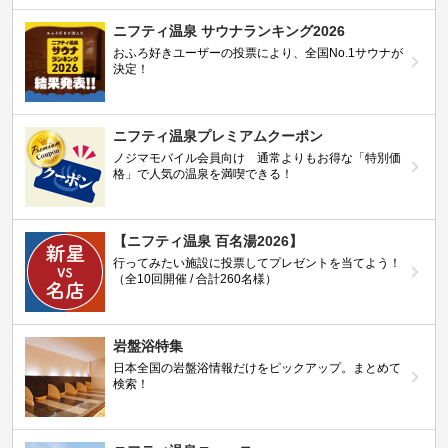
ニフティ温泉 サウナランキング2026
おふろ好きユーザーの投票により、全国No.1サウナが
決定！
ニフティ温泉プレミアムクーポン
ノジマモバイル会員向け 通常よりもお得な「特別価
格」で人気の温泉を満喫できる！
【ニフティ温泉 百名湯2026】
行ってみたい施設に投票してプレゼントを当てよう！
（全10回開催 / 合計260名様）
岩盤浴特集
日本全国の岩盤浴情報だけをピックアップ。まとめて
検索！