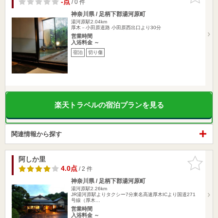
-点
/ 0 件
神奈川県 / 足柄下郡湯河原町
湯河原駅2.04km
厚木－小田原道路 小田原西出口より30分
営業時間
入浴料金 ～
宿泊
切り傷
楽天トラベルの宿泊プランを見る
関連情報から探す
阿しか里
お気に入
りに追加
4.0点
/ 2 件
神奈川県 / 足柄下郡湯河原町
湯河原駅2.26km
JR湯河原駅よりタクシー7分東名高速厚木ICより国道271
号線（厚木…
営業時間
入浴料金 ～