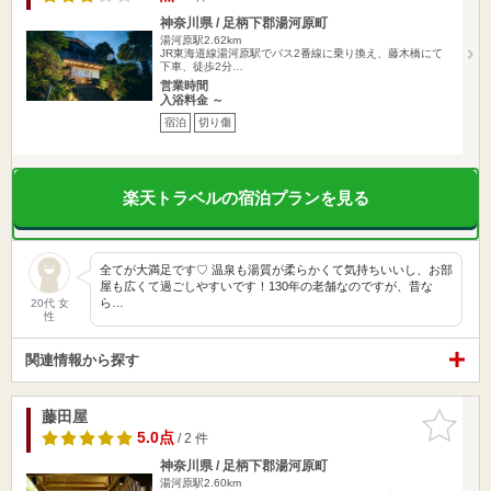
神奈川県 / 足柄下郡湯河原町
湯河原駅2.62km
JR東海道線湯河原駅でバス2番線に乗り換え、藤木橋にて
下車、徒歩2分…
営業時間
入浴料金 ～
宿泊
切り傷
楽天トラベルの宿泊プランを見る
全てが大満足です♡ 温泉も湯質が柔らかくて気持ちいいし、お部
屋も広くて過ごしやすいです！130年の老舗なのですが、昔な
ら…
20代 女
性
関連情報から探す
藤田屋
お気に入
りに追加
5.0点
/ 2 件
神奈川県 / 足柄下郡湯河原町
湯河原駅2.60km