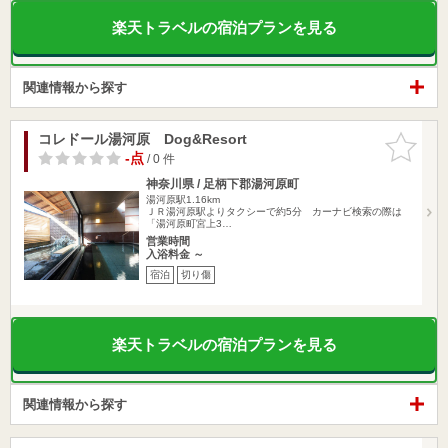
楽天トラベルの宿泊プランを見る
関連情報から探す
コレドール湯河原 Dog&Resort
お気に入
りに追加
-点
/ 0 件
神奈川県 / 足柄下郡湯河原町
湯河原駅1.16km
ＪＲ湯河原駅よりタクシーで約5分 カーナビ検索の際は
「湯河原町宮上3…
営業時間
入浴料金 ～
宿泊
切り傷
楽天トラベルの宿泊プランを見る
関連情報から探す