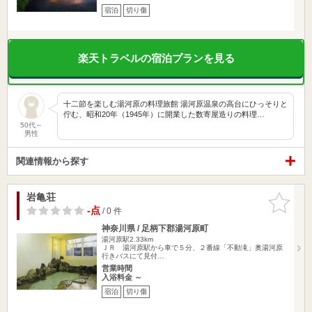
宿泊
切り傷
楽天トラベルの宿泊プランを見る
十二節を楽しむ湯河原の料理旅館 湯河原温泉の高台にひっそりと
佇む、昭和20年（1945年）に開業した数寄屋造りの料理…
50代～
男性
関連情報から探す
岩亀荘
お気に入
りに追加
-点
/ 0 件
神奈川県 / 足柄下郡湯河原町
湯河原駅2.33km
ＪＲ 湯河原駅から車で５分、２番線「不動滝」奥湯河原
行きバスにて見付…
営業時間
入浴料金 ～
宿泊
切り傷