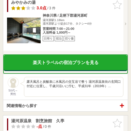
みやかみの湯
お気に入
りに追加
3.0点
/ 3 件
神奈川県 / 足柄下郡湯河原町
湯河原駅1.18km
湯河原駅より徒歩17分、タクシー4分
営業時間 7:00～21:00
入浴料金 1,000円～
日帰り
宿泊
切り傷
楽天トラベルの宿泊プランを見る
露天風呂と炭酸泉に水風呂の交互浴で整う 湯河原温泉街の玄関口
付近に位置し、千歳川沿いに佇む、平成31年（2019年）…
50代～
男性
関連情報から探す
湯河原温泉 割烹旅館 久亭
お気に入
りに追加
-点
/ 0 件