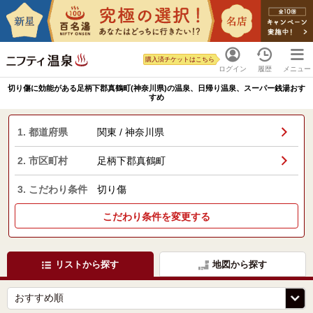
購入済チケットはこちら
ログイン
履歴
メニュー
切り傷に効能がある足柄下郡真鶴町(神奈川県)の温泉、日帰り温泉、スーパー銭湯おす
すめ
1. 都道府県
関東 / 神奈川県
2. 市区町村
足柄下郡真鶴町
3. こだわり条件
切り傷
こだわり条件を変更する
リストから探す
地図から探す