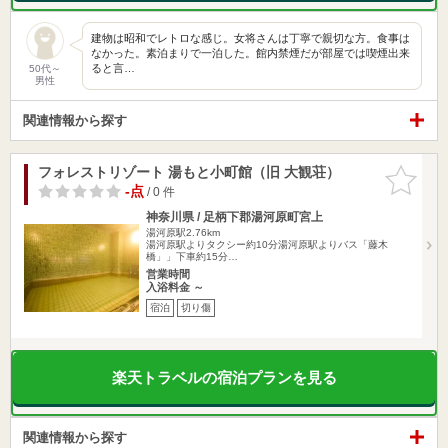
建物は昭和でレトロな感じ。女将さんは丁寧で親切な方。食事は
なかった。素泊まりで一泊した。館内禁煙だが部屋では喫煙出来
ると言…
50代～
男性
関連情報から探す
フォレストリゾート 湯もと小町館（旧 大観荘）
お気に入
りに追加
-点
/ 0 件
神奈川県 / 足柄下郡湯河原町宮上
湯河原駅2.76km
湯河原駅よりタクシー約10分湯河原駅よりバス「藤木
橋」」下車約15分…
営業時間
入浴料金 ～
宿泊
切り傷
楽天トラベルの宿泊プランを見る
関連情報から探す