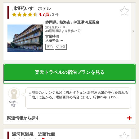
川堰苑いすゞホテル
お気に入
りに追加
4.7点
/ 3 件
静岡県 / 熱海市 / 伊豆湯河原温泉
湯河原駅2.01km
JR湯河原駅より徒歩25分
営業時間
入浴料金 ～
宿泊
切り傷
楽天トラベルの宿泊プランを見る
大浴場のオレンジ風呂に思わずキュン 湯河原温泉の中心を流れる
千歳川に架かる川堰橋西側の高台に佇む、昭和26年（195…
50代～
男性
関連情報から探す
湯河原温泉 近藤旅館
お気に入
りに追加