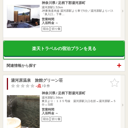
神奈川県 / 足柄下郡湯河原町
湯河原駅1.52km
JR東海道本線 湯河原駅より車で5分／湯河原駅よりバス
「泉入口」下車…
営業時間
入浴料金 ～
宿泊
切り傷
楽天トラベルの宿泊プランを見る
関連情報から探す
湯河原温泉 旅館グリーン荘
お気に入
りに追加
-点
/ 0 件
神奈川県 / 足柄下郡湯河原町
湯河原駅1.56km
東京より：１３５号線 湯河原駅入口右折→湯河原駅→５
分→当館
営業時間
入浴料金 ～
宿泊
切り傷