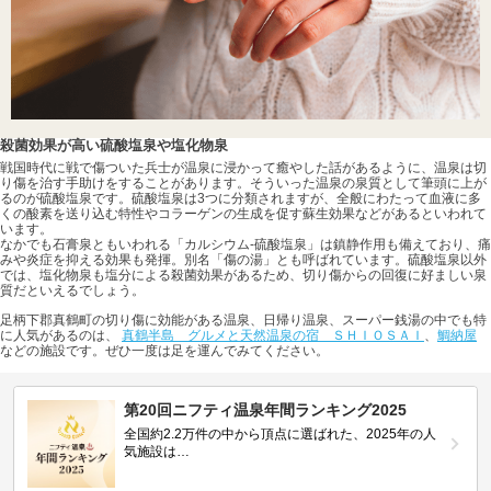
殺菌効果が高い硫酸塩泉や塩化物泉
戦国時代に戦で傷ついた兵士が温泉に浸かって癒やした話があるように、温泉は切
り傷を治す手助けをすることがあります。そういった温泉の泉質として筆頭に上が
るのが硫酸塩泉です。硫酸塩泉は3つに分類されますが、全般にわたって血液に多
くの酸素を送り込む特性やコラーゲンの生成を促す蘇生効果などがあるといわれて
います。
なかでも石膏泉ともいわれる「カルシウム-硫酸塩泉」は鎮静作用も備えており、痛
みや炎症を抑える効果も発揮。別名「傷の湯」とも呼ばれています。硫酸塩泉以外
では、塩化物泉も塩分による殺菌効果があるため、切り傷からの回復に好ましい泉
質だといえるでしょう。
足柄下郡真鶴町の切り傷に効能がある温泉、日帰り温泉、スーパー銭湯の中でも特
に人気があるのは、
真鶴半島 グルメと天然温泉の宿 ＳＨＩＯＳＡＩ
、
鯛納屋
などの施設です。ぜひ一度は足を運んでみてください。
第20回ニフティ温泉年間ランキング2025
全国約2.2万件の中から頂点に選ばれた、2025年の人
気施設は…