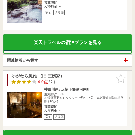
営業時間
入浴料金 ～
宿泊
切り傷
楽天トラベルの宿泊プランを見る
関連情報から探す
ゆがわら風雅 （旧 三桝家）
お気に入
りに追加
4.0点
/ 2 件
神奈川県 / 足柄下郡湯河原町
湯河原駅1.88km
JR湯河原駅からタクシーで約6～7分。東名高速自動車道路
厚木ICから…
営業時間
入浴料金 ～
宿泊
切り傷