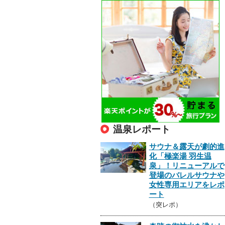
温泉レポート
サウナ＆露天が劇的進
化「極楽湯 羽生温
泉」！リニューアルで
登場のバレルサウナや
女性専用エリアをレポ
ート
（突レポ）