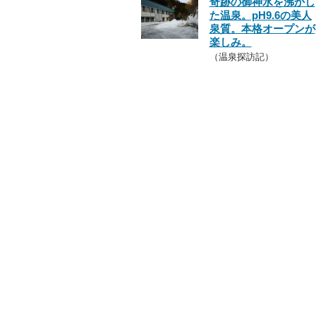
奇跡の御神水を沸かし
た温泉。pH9.6の美人
泉質。本格オープンが
楽しみ。
（温泉探訪記）