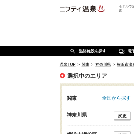
ホテルで
索
温浴施設を探す
電
温泉TOP
>
関東
>
神奈川県
>
横浜市瀬
選択中のエリア
全国から探す
関東
神奈川県
変更