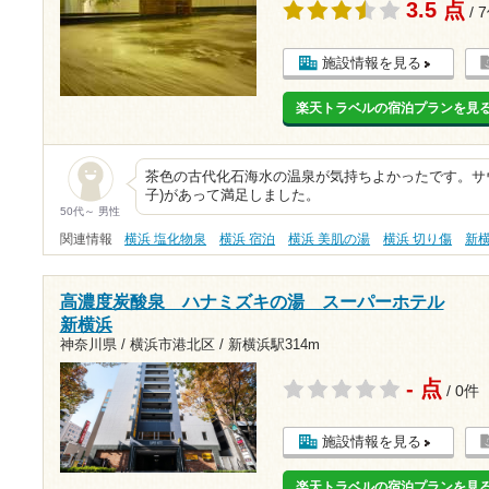
3.5 点
/ 
施設情報を見る
楽天トラベルの宿泊プランを見
茶色の古代化石海水の温泉が気持ちよかったです。サ
子)があって満足しました。
50代～ 男性
関連情報
横浜 塩化物泉
横浜 宿泊
横浜 美肌の湯
横浜 切り傷
新
高濃度炭酸泉 ハナミズキの湯 スーパーホテル
新横浜
神奈川県 / 横浜市港北区 /
新横浜駅314m
- 点
/ 0件
施設情報を見る
楽天トラベルの宿泊プランを見