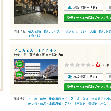
施設情報を見る
楽天トラベルの宿泊プランを見
関連情報
横浜 宿泊
横浜 カップル
横浜 ひとり旅・一人旅
横浜 お
下永谷駅
ＰＬＡＺＡ ａｎｎｅｘ
神奈川県 / 藤沢市 /
湘南台駅948m
- 点
/ 0件
施設情報を見る
楽天トラベルの宿泊プランを見
関連情報
茅ヶ崎・藤沢・湘南周辺 宿泊
茅ヶ崎・藤沢・湘南周辺 お食
茅ヶ崎・藤沢・湘南周辺 ホテル
湘南台駅
長後駅
六会日