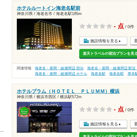
ホテルルートイン海老名駅前
神奈川県 / 海老名市 /
海老名駅185m
- 点
/ 0件
施設情報を見る
楽天トラベルの宿泊プランを見
関連情報
海老名・座間・綾瀬周辺 宿泊
海老名・座間・綾瀬周辺 駅近
海老名・座間・綾瀬周辺 ホテル
海老名駅
海老名駅
厚木
ホテルプラム（ＨＯＴＥＬ ＰＬＵＭＭ）横浜
神奈川県 / 横浜市西区 /
横浜駅572m
- 点
/ 0件
施設情報を見る
楽天トラベルの宿泊プランを見