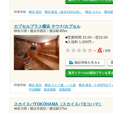
関連情報
横浜 宿泊
横浜 駅近（徒歩10分以内）
横浜 ホテル
横浜
カプセルプラス横浜 サウナ/カプセル
神奈川県 / 横浜市西区 /
横浜駅405m
■営業時間 15:00～翌10:00
■入浴料 1,000円～
- 点
/ 0件
施設情報を見る
楽天トラベルの宿泊プランを見
関連情報
横浜 宿泊
横浜 ひとり旅・一人旅
横浜 格安（1,000円以下
平沼橋駅
新高島駅
高島町駅
スカイスパYOKOHAMA（スカイスパヨコハマ）
神奈川県 / 横浜市西区 /
横浜駅275m