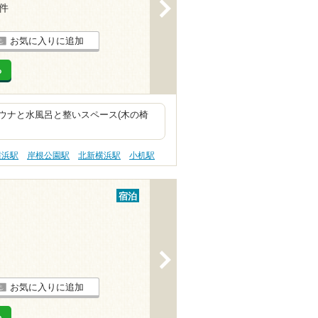
>
7件
お気に入りに追加
る
ウナと水風呂と整いスペース(木の椅
横浜駅
岸根公園駅
北新横浜駅
小机駅
宿泊
>
お気に入りに追加
る