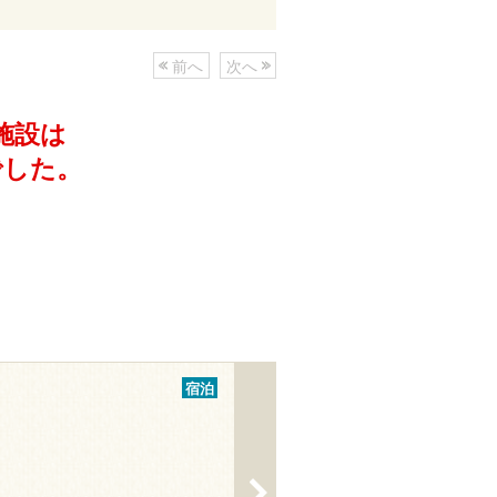
前へ
次へ
施設は
でした。
宿泊
>