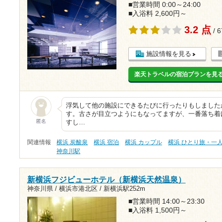
■営業時間 0:00～24:00
■入浴料 2,600円～
3.2 点
/ 
施設情報を見る
楽天トラベルの宿泊プランを見
浮気して他の施設にできるたびに行ったりもしました
す。古さが目立つようにもなってますが、一番落ち着
匿名
すし…
関連情報
横浜 炭酸泉
横浜 宿泊
横浜 カップル
横浜 ひとり旅・一
神奈川駅
新横浜フジビューホテル（新横浜天然温泉）
神奈川県 / 横浜市港北区 /
新横浜駅252m
■営業時間 14:00～23:30
■入浴料 1,500円～