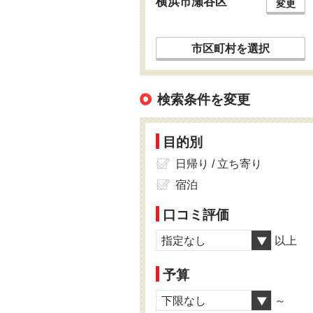
横浜市瀬谷区
変更
市区町村を選択
検索条件を変更
目的別
日帰り / 立ち寄り
宿泊
口コミ評価
指定なし
以上
予算
下限なし
～