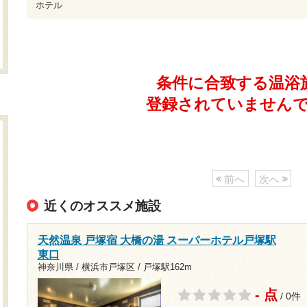
ホテル
条件に合致する温浴
登録されていません
前へ
次へ
近くのオススメ施設
天然温泉 戸塚宿 大橋の湯 スーパーホテル戸塚駅
東口
神奈川県 / 横浜市戸塚区 /
戸塚駅162m
- 点
/ 0件