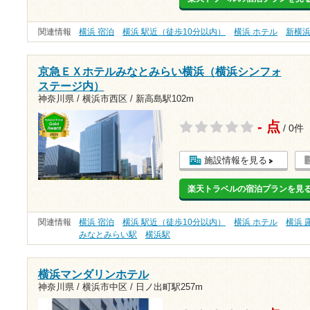
関連情報
横浜 宿泊
横浜 駅近（徒歩10分以内）
横浜 ホテル
新横
京急ＥＸホテルみなとみらい横浜（横浜シンフォ
ステージ内）
神奈川県 / 横浜市西区 /
新高島駅102m
- 点
/ 0件
施設情報を見る
楽天トラベルの宿泊プランを見
関連情報
横浜 宿泊
横浜 駅近（徒歩10分以内）
横浜 ホテル
横浜 
みなとみらい駅
横浜駅
横浜マンダリンホテル
神奈川県 / 横浜市中区 /
日ノ出町駅257m