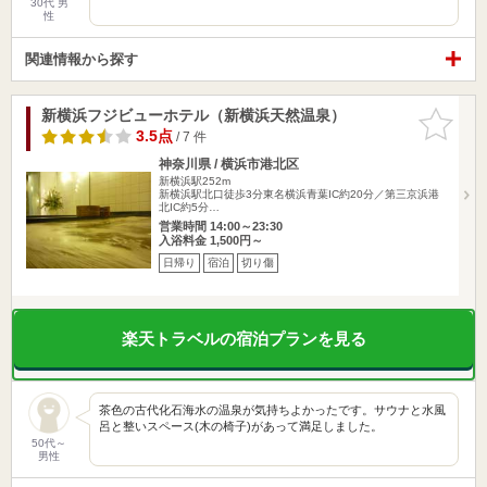
30代 男
性
関連情報から探す
新横浜フジビューホテル（新横浜天然温泉）
お気に入
りに追加
3.5点
/ 7 件
神奈川県 / 横浜市港北区
新横浜駅252m
新横浜駅北口徒歩3分東名横浜青葉IC約20分／第三京浜港
北IC約5分…
営業時間 14:00～23:30
入浴料金 1,500円～
日帰り
宿泊
切り傷
楽天トラベルの宿泊プランを見る
茶色の古代化石海水の温泉が気持ちよかったです。サウナと水風
呂と整いスペース(木の椅子)があって満足しました。
50代～
男性