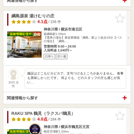
関連情報から探す
綱島源泉 湯けむりの庄
お気に入
りに追加
4.1点
/ 156 件
神奈川県 / 横浜市港北区
新綱島駅1.05km
【電車の場合】東急東横線「綱島」駅より徒歩18分【バス
の場合】「綱島…
営業時間 9:00～24:00
入浴料金 1,540円～
日帰り
切り傷
施設はどこもピカピカで、文句つけるところがありません。 食事
も美味しかったです。 何よりも、どのスタッフの方も感じが良
い…
30代 女
性
関連情報から探す
RAKU SPA 鶴見（ラクスパ鶴見）
お気に入
りに追加
4.0点
/ 184 件
神奈川県 / 横浜市鶴見区元宮
鶴見市場駅1.00km