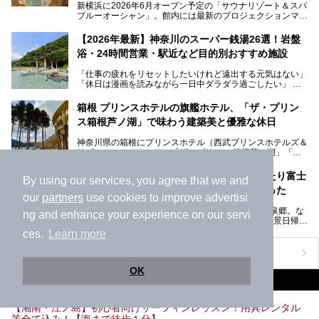
新横浜に2026年6月オープン予定の「サウナリゾート＆スパ
ブルーオーシャン」。館内には最新のプロジェクションマッ
ピングが多用され、まるで世界を旅しているかのような圧倒
的な“没入感（イマーシブ）”を体験できます。
【2026年最新】神奈川のスーパー銭湯26選！岩盤
浴・24時間営業・駅近など目的別おすすめ施設
「仕事の疲れをリセットしたいけれど遠出する元気はない」
今回は、そんな大注目の施設に一足先にお邪魔し、その全貌
「休日は漫画を読みながら一日中ダラダラ過ごしたい」
を見学させていただきました！
「子ども連れでも気兼ねなく、家事を忘れてリフレッシュし
たい」
サウナ室の中に咲き誇る桜、魚たちが泳ぐ水風呂、そしてバ
箱根 プリンスホテルの旗艦ホテル、「ザ・プリン
リのビーチを思わせる休憩スペース…。驚きの連続だった館
ス箱根芦ノ湖」で味わう建築美と優雅な休日
そんな「癒やされたい」という願いを叶えてくれるのが、神
内の様子をレポートします！
奈川県のスーパー銭湯。
神奈川県の箱根にプリンスホテル（西武プリンスホテルズ＆
神奈川県には、サウナや岩盤浴、一日中遊べるエンタメ施設
リゾーツ）のホテルは、「ザ・プリンス 箱根芦ノ湖」「芦
など、“非日常”を味わえるスーパー銭湯が数多く揃っていま
ノ湖畔 蛸川温泉 龍宮殿」「箱根湯の花プリンスホテル」
す。しかし、選択肢が多いからこそ「どの施設か迷ってしま
「箱根仙石原プリンスホテル」と4軒あり、今回ご紹介する
う」という人も多いはず。
「龍宮殿」で日帰り絶景温泉！文化財にひたり富士
By using our services, you agree that we and
「ザ・プリンス 箱根芦ノ湖」は、その中でもフラッグシッ
を眺める特等席。実は“お泊まり”も最高だった
プ（旗艦）に位置づけられる特別なホテルです。
そこで今回は、神奈川県内の人気施設26選を「安さ」「岩
our
partners
use cookies to improve advertisi
盤浴・漫画の充実度」「景色の良さ」「高級感」「深夜営
首都圏から日帰りから1泊旅行にぴったりな箱根温泉郷。な
昭和の日本を代表する建築家の一人、村野藤吾が芦ノ湖の畔
業」「駅近」など、目的別に厳選して紹介します。
ng and enhance your experience on our servi
かでも芦ノ湖の湖畔は人気の高いエリアです。「絶景日帰り
に建てた桃源郷のようなホテルがここ。自家源泉の温泉や、
今の気分にぴったりの施設を見つけて、最高のリフレッシュ
温泉 龍宮殿本館」は、露天風呂から芦ノ湖と富士山の両方
こだわりぬいた食もあわせて、このホテルの魅力をレポート
ces.
Learn more
時間を過ごす参考にしていただけますと幸いです。
が楽しめるまさに眺望自慢の日帰り温泉。
します。
ニフティ温泉ニュースTOPへ
そしてここは全24室の「箱根 芦ノ湖畔蛸川温泉 龍宮殿」と
───
OK
して宿泊もできます。宿泊者は「龍宮殿本館」の営業時間に
提供元：株式会社西武・プリンスホテルズワールドワイド
おすすめのアクティビティ情報
加えて、朝6時からの宿泊者専用時間帯にも「龍宮殿本館」
【PR】
のお風呂が利用できます。
この記事はザ・プリンス 箱根芦ノ湖のPR記事です。
【湘南・江ノ島】初心者向けサーフィンレッスン！用具レンタル
今回は日帰り温泉としての「絶景日帰り温泉 龍宮殿本館
等全て込み！【海まで徒歩１分】