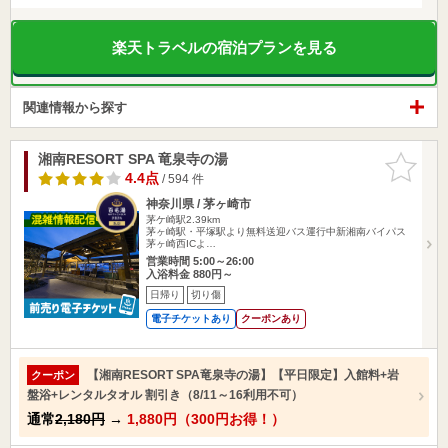
楽天トラベルの宿泊プランを見る
関連情報から探す
湘南RESORT SPA 竜泉寺の湯
お気に入
りに追加
4.4点
/ 594 件
神奈川県 / 茅ヶ崎市
茅ケ崎駅2.39km
茅ヶ崎駅・平塚駅より無料送迎バス運行中新湘南バイパス
茅ヶ崎西ICよ…
営業時間 5:00～26:00
入浴料金 880円～
日帰り
切り傷
電子チケットあり
クーポンあり
【湘南RESORT SPA竜泉寺の湯】【平日限定】入館料+岩
クーポン
盤浴+レンタルタオル 割引き（8/11～16利用不可）
通常
2,180円
→
1,880円（300円お得！）