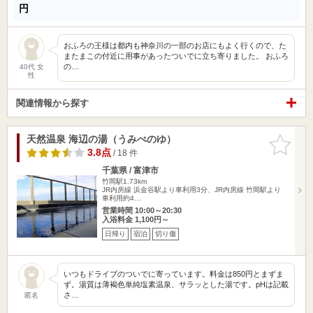
円
おふろの王様は都内も神奈川の一部のお店にもよく行くので、た
またまこの付近に用事があったついでに立ち寄りました。 おふろ
の…
40代 女
性
関連情報から探す
天然温泉 海辺の湯（うみべのゆ）
お気に入
りに追加
3.8点
/ 18 件
千葉県 / 富津市
竹岡駅1.73km
JR内房線 浜金谷駅より車利用3分、JR内房線 竹岡駅より
車利用約4…
営業時間 10:00～20:30
入浴料金 1,100円～
日帰り
宿泊
切り傷
いつもドライブのついでに寄っています。料金は850円とまずま
ず。湯質は薄褐色単純塩素温泉、サラッとした湯です。pHは記載
さ…
匿名