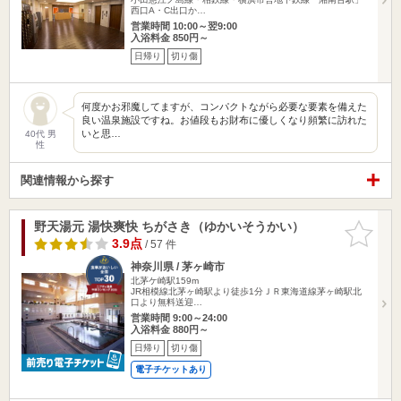
西口A・C出口か…
営業時間 10:00～翌9:00
入浴料金 850円～
日帰り
切り傷
何度かお邪魔してますが、コンパクトながら必要な要素を備えた
良い温泉施設ですね。お値段もお財布に優しくなり頻繁に訪れた
いと思…
40代 男
性
関連情報から探す
野天湯元 湯快爽快 ちがさき（ゆかいそうかい）
お気に入
りに追加
3.9点
/ 57 件
神奈川県 / 茅ヶ崎市
北茅ケ崎駅159m
JR相模線北茅ヶ崎駅より徒歩1分ＪＲ東海道線茅ヶ崎駅北
口より無料送迎…
営業時間 9:00～24:00
入浴料金 880円～
日帰り
切り傷
電子チケットあり