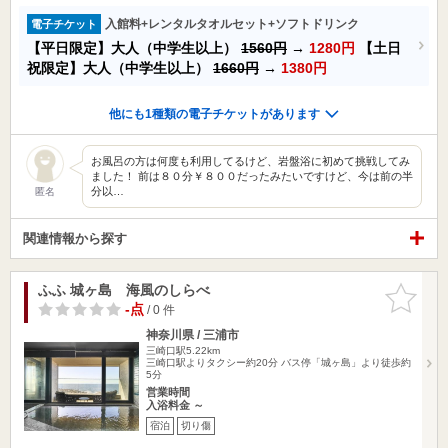
入館料+レンタルタオルセット+ソフトドリンク
電子チケット
【平日限定】大人（中学生以上）
1560円
→
1280円
【土日
祝限定】大人（中学生以上）
1660円
→
1380円
他にも1種類の電子チケットがあります
お風呂の方は何度も利用してるけど、岩盤浴に初めて挑戦してみ
ました！ 前は８０分￥８００だったみたいですけど、今は前の半
分以…
匿名
関連情報から探す
ふふ 城ヶ島 海風のしらべ
お気に入
りに追加
-点
/ 0 件
神奈川県 / 三浦市
三崎口駅5.22km
三崎口駅よりタクシー約20分 バス停「城ヶ島」より徒歩約
5分
営業時間
入浴料金 ～
宿泊
切り傷