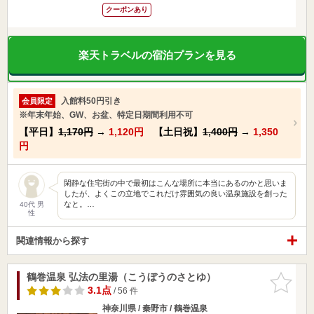
クーポンあり
楽天トラベルの宿泊プランを見る
入館料50円引き
会員限定
※年末年始、GW、お盆、特定日期間利用不可
【平日】
1,170円
→
1,120円
【土日祝】
1,400円
→
1,350
円
閑静な住宅街の中で最初はこんな場所に本当にあるのかと思いま
したが、よくこの立地でこれだけ雰囲気の良い温泉施設を創った
なと。…
40代 男
性
関連情報から探す
鶴巻温泉 弘法の里湯（こうぼうのさとゆ）
お気に入
りに追加
3.1点
/ 56 件
神奈川県 / 秦野市 / 鶴巻温泉