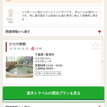
１０年くらい前からのヘビーユーザーです。 何よりもお湯がいい
です。特に露天風呂では飴色のお湯が青空に映えて瑠璃色に輝き
ま…
50代～
男性
関連情報から探す
かぢや旅館
お気に入
りに追加
-点
/ 0 件
千葉県 / 富津市
浜金谷駅296m
浜金谷駅より車
営業時間 12:00～19:00
入浴料金 800円～
日帰り
宿泊
切り傷
楽天トラベルの宿泊プランを見る