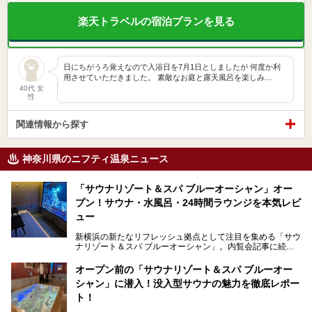
楽天トラベルの宿泊プランを見る
日にちがうろ覚えなので入浴日を7月1日としましたが 何度か利
用させていただきました。 素敵なお庭と露天風呂を楽しみ…
40代 女
性
関連情報から探す
神奈川県のニフティ温泉ニュース
「サウナリゾート＆スパ ブルーオーシャン」オー
プン！サウナ・水風呂・24時間ラウンジを本気レビ
ュー
新横浜の新たなリフレッシュ拠点として注目を集める「サウ
ナリゾート＆スパ ブルーオーシャン」。内覧会記事に続
き、今回は実際に体験してみたリアルな様子をレポートしま
す。サウナや水風呂の気持ちよさはもちろん、リラックスス
オープン前の「サウナリゾート＆スパ ブルーオー
ペースの過ごしやすさまで徹底チェック。新横浜エリアで日
シャン」に潜入！没入型サウナの魅力を徹底レポー
常の疲れをリセットしたい人、ライブやスポーツ観戦遠征組
は必見です。
ト！