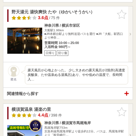
野天湯元 湯快爽快 たや（ゆかいそうかい）
お気に入
りに追加
3.6点
/ 75 件
神奈川県 / 横浜市栄区
大船駅1.96km
■JR本郷台駅より無料送迎バスを運行 ■JR「大船」駅西口
より神奈…
営業時間 10:00～25:00
入浴料金 980円～
日帰り
切り傷
露天風呂が心地よかった。 少し大きめの露天風呂が2箇所(高濃度
炭酸泉、たや温泉ぬる湯風呂)あり、やや低めの温度で、長時間
入…
匿名
関連情報から探す
横須賀温泉 湯楽の里
お気に入
りに追加
4.4点
/ 398 件
神奈川県 / 横須賀市馬堀海岸
馬堀海岸駅753m
京急本線馬堀海岸駅より徒歩約12分。バスは、馬堀海岸駅
より「観音崎行…