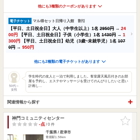
他にも3種類のクーポンがあります
マル得セット日帰り入館 割引
電子チケット
【平日、土日祝全日】大人（中学生以上）1名
2950円
→
24
00円
【平日、土日祝全日】子供（小学生）1名
1430円
→
1
300円
【平日、土日祝全日】幼児（3歳~未就学児）1名
107
0円
→
950円
他にも2種類の電子チケットがあります
学生時代の友人と一泊で利用しました。客室露天風呂付きのお部
屋を予約し、エステやマッサージを受けてのんびりしたいと思い
計画し…
50代～
女性
関連情報から探す
神門コミュニティセンター
お気に入
りに追加
-点
/ 0 件
千葉県 / 君津市
青堀駅1.56km