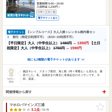
営業時間 9:00～24:00
入浴料金 1,230円～
日帰り
切り傷
電子チケットあり
【シンプルコース】大人入館＋レンタル館内着セッ
電子チケット
ト 割引（特定日利用不可）（8/10~16利用不可）
【平日限定】大人（中学生以上）
1480円
→
1350円
【土日
祝限定】大人（中学生以上）
1750円
→
1590円
他にも2種類の電子チケットがあります
施設キレイ、スタッフ親切、海と船（時々軍艦も）も見れる、最
高でした。私、温泉好きの東京に単身赴任のオジサンです。今
回、湯楽…
50代～
男性
関連情報から探す
マホロバマインズ三浦
お気に入
りに追加
3.1点
/ 34 件