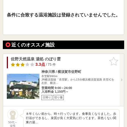
条件に合致する温浴施設は登録されていませんでした。
近くのオススメ施設
佐野天然温泉 湯処 のぼり雲
お気に入
りに追加
3.3点
/ 75 件
神奈川県 / 横須賀市佐野町
衣笠駅990m
JR横須賀線「衣笠駅」から15分横浜横須賀道路 衣笠ICを
左折、横須…
営業時間 9:00～24:00
入浴料金 1,150円～
日帰り
切り傷
８年くらい前から、時々行っています。食事良くなりました。歩
行浴ができるし、泉質が良く大変気に行ってます。茶色くない関
東の湯…
50代～
女性