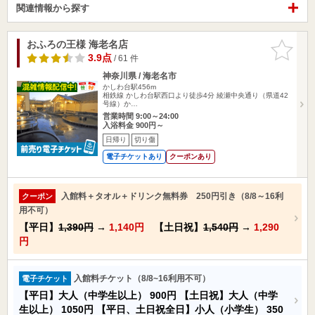
関連情報から探す
おふろの王様 海老名店
お気に入
りに追加
3.9点
/ 61 件
神奈川県 / 海老名市
かしわ台駅456m
相鉄線 かしわ台駅西口より徒歩4分 綾瀬中央通り（県道42
号線）か…
営業時間 9:00～24:00
入浴料金 900円～
日帰り
切り傷
電子チケットあり
クーポンあり
入館料＋タオル＋ドリンク無料券 250円引き（8/8～16利
クーポン
用不可）
【平日】
1,390円
→
1,140円
【土日祝】
1,540円
→
1,290
円
入館料チケット（8/8~16利用不可）
電子チケット
【平日】大人（中学生以上）
900円
【土日祝】大人（中学
生以上）
1050円
【平日、土日祝全日】小人（小学生）
350