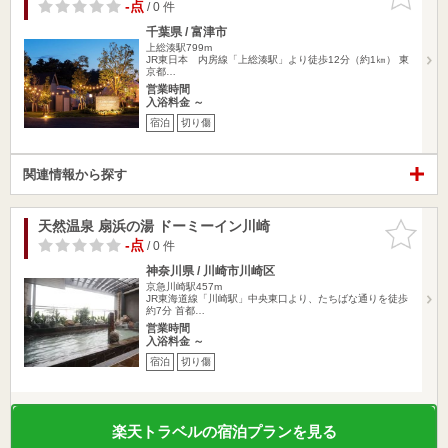
りに追加
-点
/ 0 件
千葉県 / 富津市
上総湊駅799m
JR東日本 内房線「上総湊駅」より徒歩12分（約1㎞） 東
京都…
営業時間
入浴料金 ～
宿泊
切り傷
関連情報から探す
天然温泉 扇浜の湯 ドーミーイン川崎
お気に入
りに追加
-点
/ 0 件
神奈川県 / 川崎市川崎区
京急川崎駅457m
JR東海道線「川崎駅」中央東口より、たちばな通りを徒歩
約7分 首都…
営業時間
入浴料金 ～
宿泊
切り傷
楽天トラベルの宿泊プランを見る