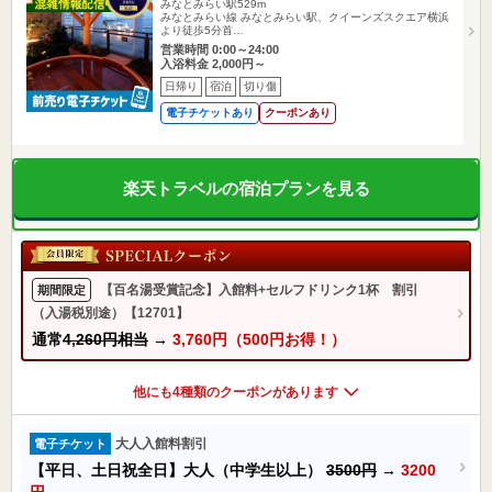
みなとみらい駅529m
みなとみらい線 みなとみらい駅、クイーンズスクエア横浜
より徒歩5分首…
営業時間 0:00～24:00
入浴料金 2,000円～
日帰り
宿泊
切り傷
電子チケットあり
クーポンあり
楽天トラベルの宿泊プランを見る
【百名湯受賞記念】入館料+セルフドリンク1杯 割引
期間限定
（入湯税別途）【12701】
通常
4,260円相当
→
3,760円（500円お得！）
他にも4種類のクーポンがあります
大人入館料割引
電子チケット
【平日、土日祝全日】大人（中学生以上）
3500円
→
3200
円