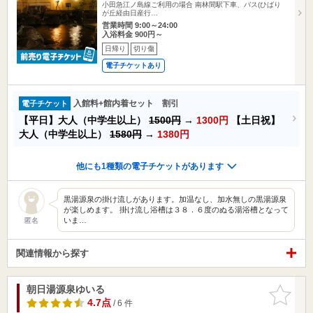
小田急江ノ島線ご利用の場合 南林間駅下車、バス(ひばり
が丘経由日産行…
営業時間 9:00～24:00
入浴料金 900円～
日帰り
切り傷
電子チケットあり
入館料+館内着セット 割引
電子チケット
【平日】大人（中学生以上）
1500円
→
1300円
【土日祝】
大人（中学生以上）
1580円
→
1380円
他にも1種類の電子チケットがあります
黒湯源泉の掛け流しがあります。加温なし、加水無しの黒湯源泉
が楽しめます。 掛け流し浴槽は３８．６度のぬる湯浴槽となって
いま…
匿名
関連情報から探す
朝日湯源泉ゆいる
お気に入
りに追加
4.7点
/ 6 件