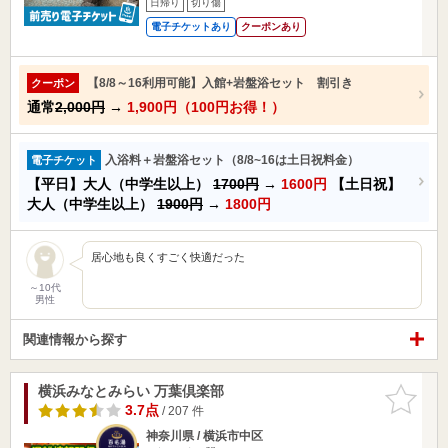
日帰り
切り傷
電子チケットあり
クーポンあり
【8/8～16利用可能】入館+岩盤浴セット 割引き
クーポン
通常
2,000円
→
1,900円（100円お得！）
入浴料＋岩盤浴セット（8/8~16は土日祝料金）
電子チケット
【平日】大人（中学生以上）
1700円
→
1600円
【土日祝】
大人（中学生以上）
1900円
→
1800円
居心地も良くすごく快適だった
～10代
男性
関連情報から探す
横浜みなとみらい 万葉倶楽部
お気に入
りに追加
3.7点
/ 207 件
神奈川県 / 横浜市中区