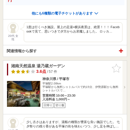
他にも6種類の電子チケットがあります
1度は行くべき施設。屋上の足湯×横浜夜景は、絶景！！！ Faceb
ookで見て、思いつきで夕方からお邪魔しました。 ロッカ…
20代 女
性
関連情報から探す
湘南天然温泉 湯乃蔵ガーデン
お気に入
りに追加
3.6点
/ 57 件
神奈川県 / 平塚市
平塚駅2.08km
平塚駅から無料シャトルバスで約15分、伊勢原駅から無料
シャトルバスで…
営業時間 10:00～23:30
入浴料金 1,000円～
日帰り
切り傷
少し古さはありますが、湯船の種類が豊富な良い施設でした。 七
夕祭りの残り香がある平塚の街を味わいつつ、少し足を伸ばし…