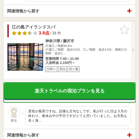
関連情報から探す
江の島アイランドスパ
お気に入
りに追加
3.8点
/ 38 件
神奈川県 / 藤沢市
片瀬江ノ島駅814m
片瀬江ノ島駅 徒歩10分、江ノ島駅 徒歩14分、湘南江の
島駅 徒歩1…
営業時間 7:00～21:00
入浴料金 2,150円～
日帰り
宿泊
切り傷
楽天トラベルの宿泊プランを見る
景色が最高ですね。設備も文句なしです。私が行った日は３月の
終わり。春休み中の平日ですがとても空いていました。お天気も
良く海…
匿名
関連情報から探す