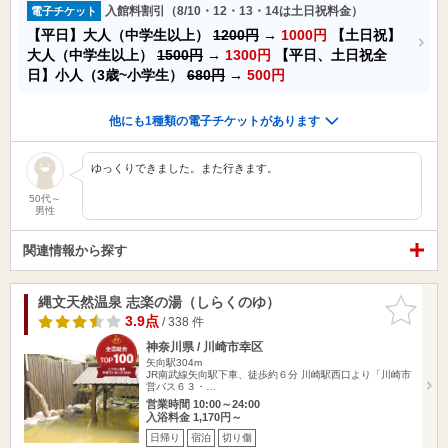
入館料割引（8/10・12・13・14は土日祝料金）
電子チケット
【平日】大人（中学生以上）
1200円
→
1000円
【土日祝】
大人（中学生以上）
1500円
→
1300円
【平日、土日祝全
日】小人（3歳~小学生）
680円
→
500円
他にも1種類の電子チケットがあります
ゆっくりできました。また行きます。
50代～
男性
関連情報から探す
縄文天然温泉 志楽の湯（しらくのゆ）
お気に入
りに追加
3.9点
/ 338 件
神奈川県 / 川崎市幸区
矢向駅304m
JR南武線矢向駅下車、徒歩約６分 川崎駅西口より「川崎市
営バス６３・…
営業時間 10:00～24:00
入浴料金 1,170円～
日帰り
宿泊
切り傷