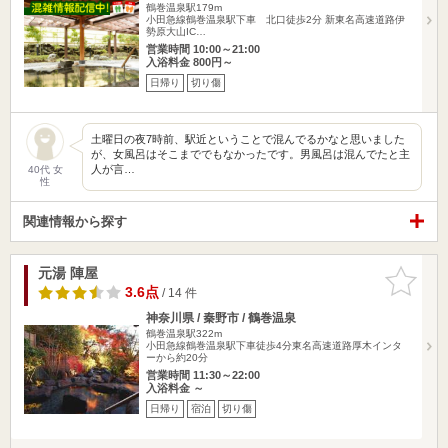
鶴巻温泉駅179m
小田急線鶴巻温泉駅下車 北口徒歩2分 新東名高速道路伊
勢原大山IC…
営業時間 10:00～21:00
入浴料金 800円～
日帰り
切り傷
土曜日の夜7時前、駅近ということで混んでるかなと思いました
が、女風呂はそこまででもなかったです。男風呂は混んでたと主
人が言…
40代 女
性
関連情報から探す
元湯 陣屋
お気に入
りに追加
3.6点
/ 14 件
神奈川県 / 秦野市 / 鶴巻温泉
鶴巻温泉駅322m
小田急線鶴巻温泉駅下車徒歩4分東名高速道路厚木インタ
ーから約20分
営業時間 11:30～22:00
入浴料金 ～
日帰り
宿泊
切り傷