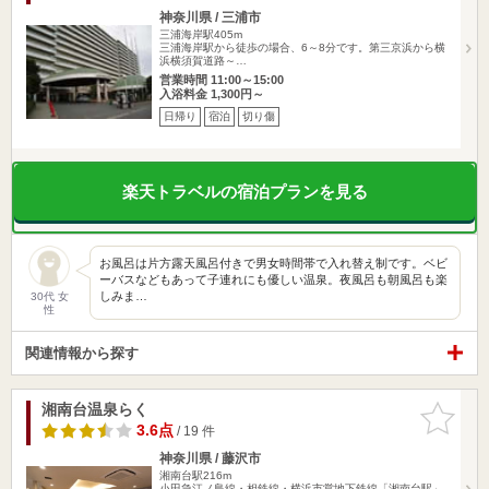
神奈川県 / 三浦市
三浦海岸駅405m
三浦海岸駅から徒歩の場合、6～8分です。第三京浜から横
浜横須賀道路～…
営業時間 11:00～15:00
入浴料金 1,300円～
日帰り
宿泊
切り傷
楽天トラベルの宿泊プランを見る
お風呂は片方露天風呂付きで男女時間帯で入れ替え制です。ベビ
ーバスなどもあって子連れにも優しい温泉。夜風呂も朝風呂も楽
しみま…
30代 女
性
関連情報から探す
湘南台温泉らく
お気に入
りに追加
3.6点
/ 19 件
神奈川県 / 藤沢市
湘南台駅216m
小田急江ノ島線・相鉄線・横浜市営地下鉄線「湘南台駅」