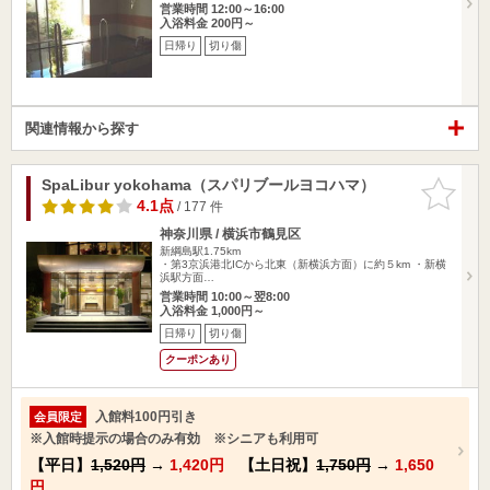
営業時間 12:00～16:00
入浴料金 200円～
日帰り
切り傷
関連情報から探す
SpaLibur yokohama（スパリブールヨコハマ）
お気に入
りに追加
4.1点
/ 177 件
神奈川県 / 横浜市鶴見区
新綱島駅1.75km
・第3京浜港北ICから北東（新横浜方面）に約５km ・新横
浜駅方面…
営業時間 10:00～翌8:00
入浴料金 1,000円～
日帰り
切り傷
クーポンあり
入館料100円引き
会員限定
※入館時提示の場合のみ有効 ※シニアも利用可
【平日】
1,520円
→
1,420円
【土日祝】
1,750円
→
1,650
円