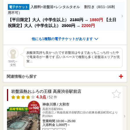
入館料+岩盤浴+レンタルタオル 割引き（8/11~16利
電子チケット
用不可）
【平日限定】大人（中学生以上）
2180円
→
1880円
【土日
祝限定】大人（中学生以上）
2500円
→
2200円
他にも1種類の電子チケットがあります
炭酸泉気持ち良かったです岩盤浴は今まであっちこっち行った中
で竜泉寺が一番です 広いスペースで種類も多く岩盤浴エリアが充
実…
50代～
女性
関連情報から探す
岩盤温熱おふろの王様 高座渋谷駅前店
お気に入
りに追加
4.3点
/ 52 件
神奈川県 / 大和市
高座渋谷駅99m
小田急江ノ島線高座渋谷駅西口目の前東名横浜町田ICより
約10km
営業時間 10:00～25:00
入浴料金 1,000円～