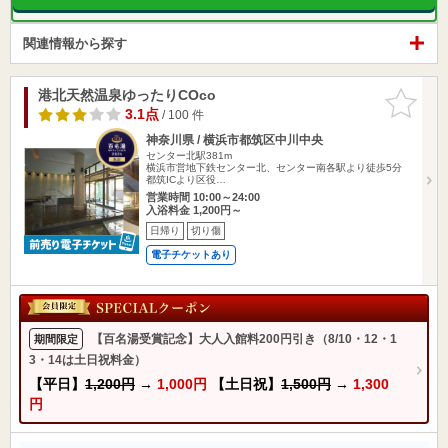
関連情報から探す
港北天然温泉ゆったりCOco
お気に入
りに追加
3.1点
/ 100 件
神奈川県 / 横浜市都筑区中川中央
センター北駅381m
横浜市営地下鉄センター北、センター南各駅より徒歩5分
都筑ICより区役…
営業時間 10:00～24:00
入浴料金 1,200円～
日帰り
切り傷
電子チケットあり
【百名湯受賞記念】大人入館料200円引き（8/10・12・1
期間限定
3・14は土日祝料金）
【平日】
1,200円
→
1,000円
【土日祝】
1,500円
→
1,300
円