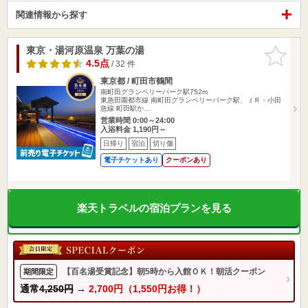
関連情報から探す
東京・湯河原温泉 万葉の湯
お気に入
りに追加
4.5点
/ 32 件
東京都 / 町田市鶴間
南町田グランベリーパーク駅752m
東急田園都市線 南町田グランベリーパーク駅、ＪＲ・小田
急線 町田駅か…
営業時間 0:00～24:00
入浴料金 1,190円～
日帰り
宿泊
切り傷
電子チケットあり
クーポンあり
楽天トラベルの宿泊プランを見る
【百名湯受賞記念】朝5時から入館ＯＫ！朝活クーポン
期間限定
通常
4,250円
→
2,700円（1,550円お得！）