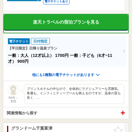
電子チケットあり
楽天トラベルの宿泊プランを見る
日付指定
電子チケット
【平日限定】日帰り温泉プラン
一般：大人（12才以上）
1700円
一般：子ども（6才~11
才）
900円
他にも1種類の電子チケットがあります
プリンスホテルの中なので、全体的にラグジュアリーな雰囲気。
客層も。インフィニティープールも映えるのですが、温泉の質も
良く、…
50代～
女性
関連情報から探す
グランドーム千葉富津
お気に入