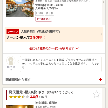
川崎駅・鶴見駅・武蔵小杉駅より無料送迎バスあり
営業時間 10:00～26:00
入浴料金 1,050円～
日帰り
切り傷
クーポンあり
入館料割引（朝風呂利用不可）
クーポン
クーポン提示で
2％OFF！
他にも1種類のクーポンがあります
一日楽しめるアミューズメント施設 プラネタリウムの岩盤浴と
か、ロウリュも歌に合わせたりと楽しくなる施設です。 コミック
も…
40代 男
性
関連情報から探す
野天湯元 湯快爽快 ざま（ゆかいそうかい）
お気に入
りに追加
3.8点
/ 46 件
神奈川県 / 座間市
相武台前駅1.34km