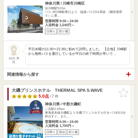
神奈川県 / 川崎市川崎区
浜川崎駅523m
バス JR川崎駅東口より 臨港バス川24系統 （鋼管循環
５）に乗…
営業時間 9:00～24:00
入浴料金 1,540円～
日帰り
切り傷
平日水曜の11:30〜21:30に初めて訪問しました。 【立地】川崎駅
から無料バスを運行しているが平日の終了時間が早いで…
40代 男
性
関連情報から探す
大磯プリンスホテル THERMAL SPA S.WAVE
お気に入
りに追加
5.0点
/ 7 件
神奈川県 / 中郡大磯町
二宮駅2.05km
東海道本線大磯駅より大磯プリンスホテル行きバス約13分
終点すぐ。また…
営業時間 6:00～24:00
入浴料金 1,700円～
日帰り
宿泊
切り傷