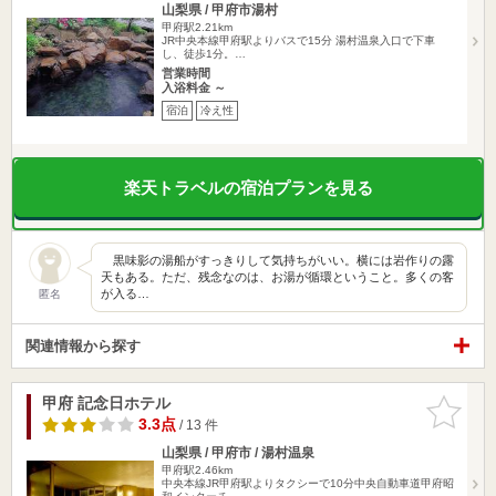
山梨県 / 甲府市湯村
甲府駅2.21km
JR中央本線甲府駅よりバスで15分 湯村温泉入口で下車
し、徒歩1分。…
営業時間
入浴料金 ～
宿泊
冷え性
楽天トラベルの宿泊プランを見る
黒味影の湯船がすっきりして気持ちがいい。横には岩作りの露
天もある。ただ、残念なのは、お湯が循環ということ。多くの客
が入る…
匿名
関連情報から探す
甲府 記念日ホテル
お気に入
りに追加
3.3点
/ 13 件
山梨県 / 甲府市 / 湯村温泉
甲府駅2.46km
中央本線JR甲府駅よりタクシーで10分中央自動車道甲府昭