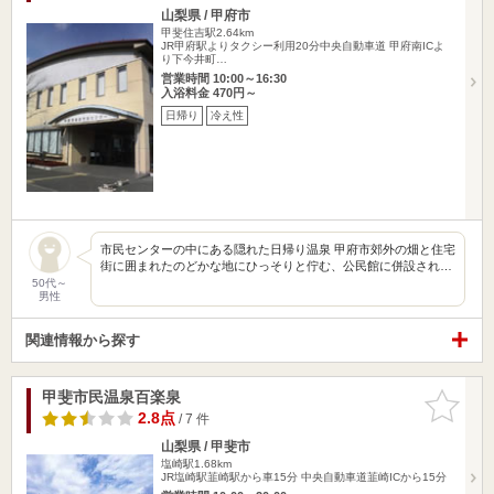
山梨県 / 甲府市
甲斐住吉駅2.64km
JR甲府駅よりタクシー利用20分中央自動車道 甲府南ICよ
り下今井町…
営業時間 10:00～16:30
入浴料金 470円～
日帰り
冷え性
市民センターの中にある隠れた日帰り温泉 甲府市郊外の畑と住宅
街に囲まれたのどかな地にひっそりと佇む、公民館に併設され…
50代～
男性
関連情報から探す
甲斐市民温泉百楽泉
お気に入
りに追加
2.8点
/ 7 件
山梨県 / 甲斐市
塩崎駅1.68km
JR塩崎駅韮崎駅から車15分 中央自動車道韮崎ICから15分