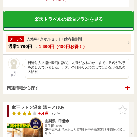
楽天トラベルの宿泊プランを見る
入浴料+タオルセット+館内着割引
クーポン
通常
1,700円
→
1,300円（400円お得！）
日帰り入浴開始時刻に訪問。人気があるのか、すでに数名が温泉
を楽しんでいました。ホテルの日帰り入浴にしてはかなり強気の
入浴料…
50代～
男性
関連情報から探す
竜王ラドン温泉 湯～とぴあ
お気に入
りに追加
4.4点
/ 75 件
山梨県 / 甲斐市
竜王駅818m
JR中央本線 竜王駅より徒歩8分中央高速道路 甲府昭和ICよ
りR20…