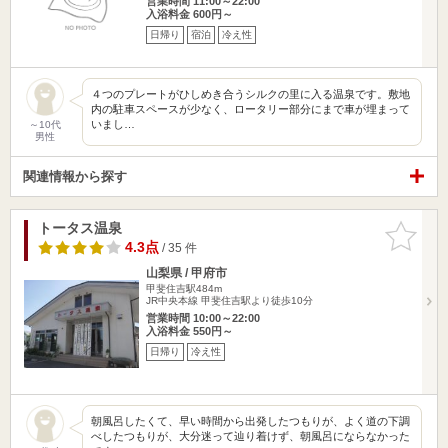
営業時間 11:00～22:00
入浴料金 600円～
日帰り
宿泊
冷え性
４つのプレートがひしめき合うシルクの里に入る温泉です。敷地
内の駐車スペースが少なく、ロータリー部分にまで車が埋まって
いまし…
～10代
男性
関連情報から探す
トータス温泉
お気に入
りに追加
4.3点
/ 35 件
山梨県 / 甲府市
甲斐住吉駅484m
JR中央本線 甲斐住吉駅より徒歩10分
営業時間 10:00～22:00
入浴料金 550円～
日帰り
冷え性
朝風呂したくて、早い時間から出発したつもりが、よく道の下調
べしたつもりが、大分迷って辿り着けず、朝風呂にならなかった