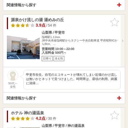
関連情報から探す
源泉かけ流しの湯 湯めみの丘
お気に入
りに追加
3.9点
/ 54 件
山梨県 / 甲斐市
塩崎駅1.11km
JR中央本線塩崎駅からタクシー中央自動車道 甲府昭和ICか
ら6km、…
営業時間 10:00～22:00
入浴料金 500円～
日帰り
冷え性
甲斐市在住。自宅のエコキュートが壊れてしまい近場のかけ流し
は無いかとネットで見つけました。時間帯は、昼頃の利用。綺麗
に清掃…
50代～
女性
関連情報から探す
ホテル 神の湯温泉
お気に入
りに追加
4.2点
/ 30 件
山梨県 / 甲斐市 / 神の湯温泉