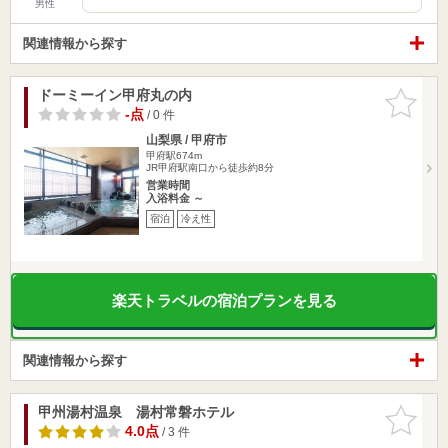
男性
関連情報から探す
ドーミーイン甲府丸の内
お気に入
りに追加
-点
/ 0 件
山梨県 / 甲府市
甲府駅674m
JR甲府駅南口から徒歩約8分
営業時間
入浴料金 ～
宿泊
冷え性
楽天トラベルの宿泊プランを見る
関連情報から探す
甲州湯村温泉 湯村常磐ホテル
お気に入
りに追加
4.0点
/ 3 件