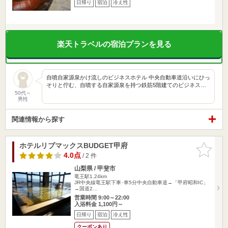
日帰り
宿泊
冷え性
楽天トラベルの宿泊プランを見る
自噴自家源泉かけ流しのビジネスホテル 中央自動車道沿いにひっ
そりと佇む、自噴する自家源泉を持つ鉄筋5階建てのビジネス…
50代～
男性
関連情報から探す
ホテルリブマックスBUDGET甲府
お気に入
りに追加
4.0点
/ 2 件
山梨県 / 甲斐市
竜王駅1.24km
JR中央線竜王駅下車･車5分中央自動車道→「甲府昭和IC」
→国道2…
営業時間 9:00～22:00
入浴料金 1,100円～
日帰り
宿泊
冷え性
クーポンあり