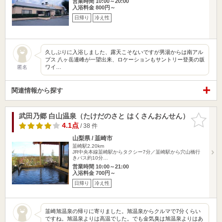
営業時間 10:00～20:00
入浴料金 800円～
日帰り
冷え性
久しぶりに入浴しました、露天こそないですが男湯からは南アル
プス 八ヶ岳連峰が一望出来、ロケーションもサントリー登美の坂
ワイ…
匿名
関連情報から探す
武田乃郷 白山温泉（たけだのさと はくさんおんせん）
お気に入
りに追加
4.1点
/ 38 件
山梨県 / 韮崎市
韮崎駅2.20km
JR中央本線韮崎駅からタクシー7分／韮崎駅から穴山橋行
きバス約10分…
営業時間 10:00～21:00
入浴料金 700円～
日帰り
冷え性
韮崎旭温泉の帰りに寄りました。旭温泉からクルマで7分くらい
ですね。旭温泉よりは高温でした。でも金気臭は旭温泉よりはあ