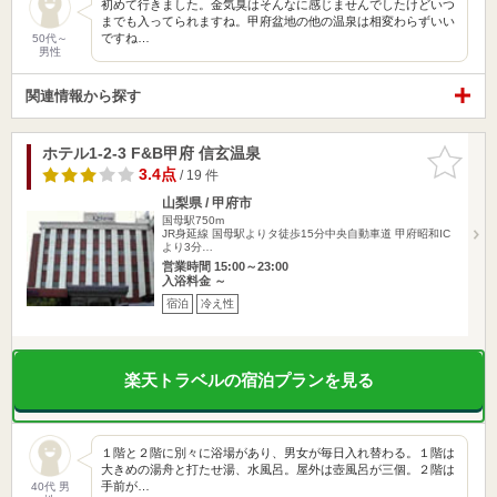
初めて行きました。金気臭はそんなに感じませんでしたけどいつ
までも入ってられますね。甲府盆地の他の温泉は相変わらずいい
ですね…
50代～
男性
関連情報から探す
ホテル1-2-3 F&B甲府 信玄温泉
お気に入
りに追加
3.4点
/ 19 件
山梨県 / 甲府市
国母駅750m
JR身延線 国母駅よりタ徒歩15分中央自動車道 甲府昭和IC
より3分…
営業時間 15:00～23:00
入浴料金 ～
宿泊
冷え性
楽天トラベルの宿泊プランを見る
１階と２階に別々に浴場があり、男女が毎日入れ替わる。１階は
大きめの湯舟と打たせ湯、水風呂。屋外は壺風呂が三個。２階は
手前が…
40代 男