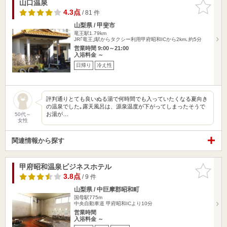
山口温泉
お気に入
りに追加
4.3点
/ 81 件
山梨県 / 甲斐市
竜王駅1.79km
JR｢竜王｣駅からタクシー利用甲府昭和ICから2km､約5分
営業時間 9:00～21:00
入浴料金 ～
日帰り
冷え性
評判通りとても良いぬる湯で何時間でも入っていたくなる夏向き
の温泉でした｡露天風呂は、源泉温度が下がってしまったそうで
お湯が…
50代～
女性
関連情報から探す
甲府昭和温泉ビジネスホテル
お気に入
りに追加
3.8点
/ 9 件
山梨県 / 中巨摩郡昭和町
国母駅775m
中央自動車道 甲府昭和ICより10分
営業時間
入浴料金 ～