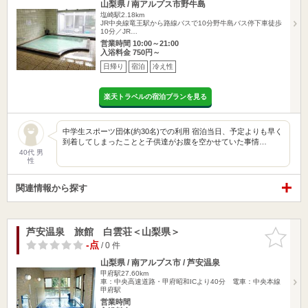
山梨県 / 南アルプス市野牛島
塩崎駅2.18km
JR中央線竜王駅から路線バスで10分野牛島バス停下車徒歩
10分／JR…
営業時間 10:00～21:00
入浴料金 750円～
日帰り
宿泊
冷え性
楽天トラベルの宿泊プランを見る
中学生スポーツ団体(約30名)での利用 宿泊当日、予定よりも早く
到着してしまったことと子供達がお腹を空かせていた事情…
40代 男
性
関連情報から探す
芦安温泉 旅館 白雲荘＜山梨県＞
お気に入
りに追加
-点
/ 0 件
山梨県 / 南アルプス市 / 芦安温泉
甲府駅27.60km
車：中央高速道路・甲府昭和ICより40分 電車：中央本線
甲府駅
営業時間