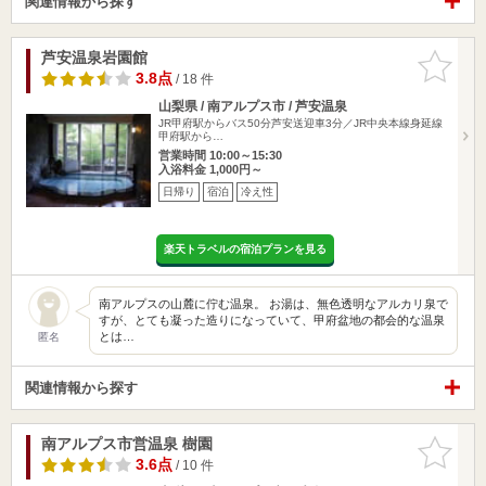
関連情報から探す
芦安温泉岩園館
お気に入
りに追加
3.8点
/ 18 件
山梨県 / 南アルプス市 / 芦安温泉
JR甲府駅からバス50分芦安送迎車3分／JR中央本線身延線
甲府駅から…
営業時間 10:00～15:30
入浴料金 1,000円～
日帰り
宿泊
冷え性
楽天トラベルの宿泊プランを見る
南アルプスの山麓に佇む温泉。 お湯は、無色透明なアルカリ泉で
すが、とても凝った造りになっていて、甲府盆地の都会的な温泉
とは…
匿名
関連情報から探す
南アルプス市営温泉 樹園
お気に入
りに追加
3.6点
/ 10 件