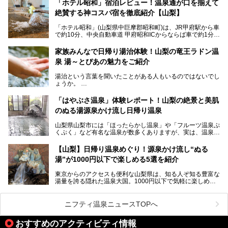
「ホテル昭和」宿泊レビュー！温泉通が口を揃えて
したと伝えられる名湯の宿。最大の特徴は、令和の現代にお
絶賛する神コスパ宿を徹底紹介【山梨】
いても混浴文化が守られ、老若男女の分け隔て一切無く温泉
入浴を楽しめる点。全国的に混浴温泉は年々少しずつ減少傾
「ホテル昭和」(山梨県中巨摩郡昭和町)は、JR甲府駅から車
向にありますが、「古湯坊 源泉舘」では本来あるべき混浴
で約10分、中央自動車道 甲府昭和ICからならば車で約1分の
の姿が保たれている点に注目すべきでしょう。
場所にあるビジネスホテル。2名1室で1名あたり4,000円台
から、一人泊でも6,000円台から宿泊可能です。
今回は足元湧出の混浴温泉である「かくし湯大岩風呂」をは
家族みんなで日帰り湯治体験！山梨の竜王ラドン温
じめ、湯治棟である「別館神泉」を中心に「古湯坊 源泉
泉 湯～とぴあの魅力をご紹介
しかし、最大の魅力は“温泉そのもの”でしょう。自家源泉を
舘」の全貌を徹底紹介します。
所有し、豪快に源泉かけ流しで提供。泡付きのある重曹泉系
湯治という言葉を聞いたことがある人もいるのではないでし
統の単純温泉は、入浴すると実にサッパリ爽快。日帰り入浴
ょうか。
不可なこともあり、全国の温泉ファンがこの温泉を求めて
「ホテル昭和」へ宿泊します。この価格帯のビジネスホテル
なかなか体験できない、湯治体験が日帰りでできる温浴施設
では循環濾過の沸かし湯が一般的ですが、ここは本物の極上
「はやぶさ温泉」体験レポート！山梨の絶景と美肌
が山梨にあります。
温泉。まさに価格破壊と言えるクオリティです。
のぬる湯源泉かけ流し日帰り温泉
家族みんなで楽しめる、山梨県の「竜王ラドン温泉 湯～と
今回は筆者自ら宿泊し、「ホテル昭和」の温泉をはじめ、客
山梨県山梨市には「ほったらかし温泉」や「フルーツ温泉ぷ
ぴあ」の魅力をご紹介します。
室や無料朝食などをご紹介。温泉通が口を揃えて絶賛する神
くぷく」など有名な温泉が数多くありますが、実は、温泉マ
コスパ宿の全貌を徹底解説します！
ニアがわざわざ遠方から足を運ぶ極上の日帰り温泉もあるん
───
です。今回紹介する「はやぶさ温泉」も、そのひとつ。温泉
提供元：株式会社湯ーとぴあ【PR】
【山梨】日帰り温泉めぐり！源泉かけ流し“ぬる
はもちろん、絶景や地元食材を活かしたグルメも堪能できま
この記事は株式会社湯ーとぴあのPRレポート記事です。
湯”が1000円以下で楽しめる5選を紹介
す。
「はやぶさ温泉」が多くの人を惹きつける理由を詳しく解説
東京からのアクセスも便利な山梨県は、知る人ぞ知る豊富な
します。
湯量を誇る隠れた温泉大国。1000円以下で気軽に楽しめ
る、極上の源泉かけ流し日帰り温泉が点在しています。しか
も、これからの季節に嬉しい、じんわりと体の芯まで温ま
る“ぬる湯”が豊富なのも魅力。今回は、湯質も抜群で心ゆく
ニフティ温泉ニュースTOPへ
までリラックスできる山梨のお得な日帰り温泉を、実際体験
した感想と共に紹介します。
おすすめのアクティビティ情報