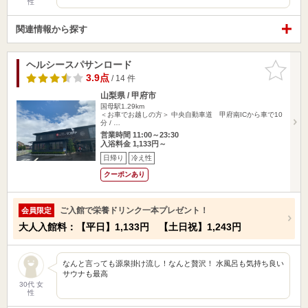
性
関連情報から探す
ヘルシースパサンロード
お気に入
りに追加
3.9点
/ 14 件
山梨県 / 甲府市
国母駅1.29km
＜お車でお越しの方＞ 中央自動車道 甲府南ICから車で10
分 / …
営業時間 11:00～23:30
入浴料金 1,133円～
日帰り
冷え性
クーポンあり
ご入館で栄養ドリンク一本プレゼント！
会員限定
大人入館料：【平日】1,133円 【土日祝】1,243円
なんと言っても源泉掛け流し！なんと贅沢！ 水風呂も気持ち良い
サウナも最高
30代 女
性