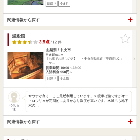
日帰り
冷え性
関連情報から探す
湯殿館
お気に入
りに追加
3.5点
/ 12 件
山梨県 / 中央市
常永駅842m
【お車でお越しの方】 ・中央自動車道「甲府南I.C.」
か…
営業時間 10:00～22:00
入浴料金 950円～
日帰り
冷え性
サウナが良く、ここ最近利用しています。80度半ば位ですがオー
トロウリュが定期的にありかなり湿度が高いです。水風呂も地下
水の…
40代 女
性
関連情報から探す