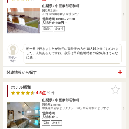
山梨県 / 中巨摩郡昭和町
国母駅218m
JR身延線国母駅より徒歩2分
営業時間 10:00～23:30
入浴料金 600円～
日帰り
冷え性
朝一番で行きましたが地元の高齢者の方が10人以上来ておられま
した。人気あるんですね。泉質は甲府盆地特有の金気臭はそんな
に感…
50代～
男性
関連情報から探す
ホテル昭和
お気に入
りに追加
4.5点
/ 9 件
山梨県 / 中巨摩郡昭和町
国母駅1.56km
中央線甲府駅よりタクシー20分甲府昭和ICよりすぐ
営業時間
入浴料金 ～
宿泊
冷え性