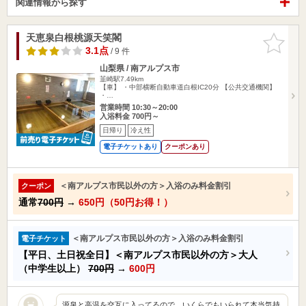
関連情報から探す
天恵泉白根桃源天笑閣
お気に入
りに追加
3.1点
/ 9 件
山梨県 / 南アルプス市
韮崎駅7.49km
【車】 ・中部横断自動車道白根IC20分 【公共交通機関】
・…
営業時間 10:30～20:00
入浴料金 700円～
日帰り
冷え性
電子チケットあり
クーポンあり
＜南アルプス市民以外の方＞入浴のみ料金割引
クーポン
通常
700円
→
650円（50円お得！）
＜南アルプス市民以外の方＞入浴のみ料金割引
電子チケット
【平日、土日祝全日】＜南アルプス市民以外の方＞大人
（中学生以上）
700円
→
600円
源泉と高温を交互に入ってるので、いくらでもいられて本当気持