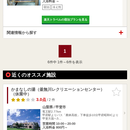
入浴料金 ～
宿泊
冷え性
楽天トラベルの宿泊プランを見る
関連情報から探す
1
6
件中 1件～6件を表示
近くのオススメ施設
かまなしの湯（釜無川レクリエーションセンター）
お気に入
（休業中）
りに追加
3.0点
/ 2 件
山梨県 / 甲斐市
竜王駅2.77km
甲府駅よりバス「農林高校」下車徒歩10分甲府昭和ICより
甲斐方面へ5…
営業時間 10:00～20:00
入浴料金 800円～