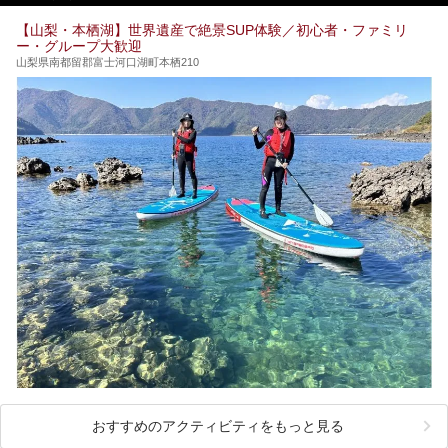
※ぬる湯とは35℃～39℃程度の体温に近いぬるめ温泉のこ
とです。
【山梨・本栖湖】世界遺産で絶景SUP体験／初心者・ファミリ
ー・グループ大歓迎
山梨県南都留郡富士河口湖町本栖210
おすすめのアクティビティをもっと見る