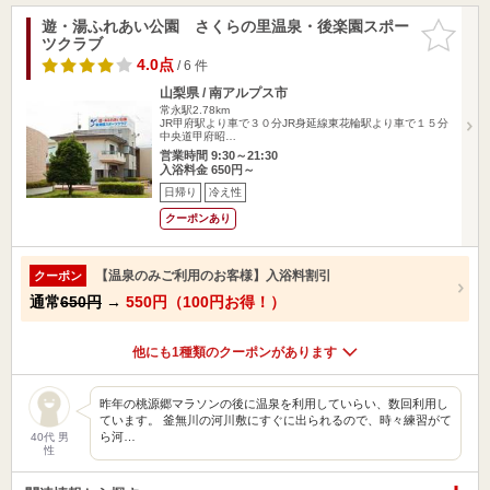
遊・湯ふれあい公園 さくらの里温泉・後楽園スポー
お気に入
ツクラブ
りに追加
4.0点
/ 6 件
山梨県 / 南アルプス市
常永駅2.78km
JR甲府駅より車で３０分JR身延線東花輪駅より車で１５分
中央道甲府昭…
営業時間 9:30～21:30
入浴料金 650円～
日帰り
冷え性
クーポンあり
【温泉のみご利用のお客様】入浴料割引
クーポン
通常
650円
→
550円（100円お得！）
他にも1種類のクーポンがあります
昨年の桃源郷マラソンの後に温泉を利用していらい、数回利用し
ています。 釜無川の河川敷にすぐに出られるので、時々練習がて
ら河…
40代 男
性