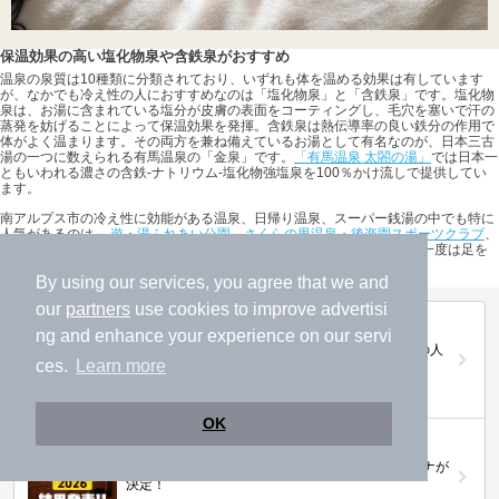
保温効果の高い塩化物泉や含鉄泉がおすすめ
温泉の泉質は10種類に分類されており、いずれも体を温める効果は有しています
が、なかでも冷え性の人におすすめなのは「塩化物泉」と「含鉄泉」です。塩化物
泉は、お湯に含まれている塩分が皮膚の表面をコーティングし、毛穴を塞いで汗の
蒸発を妨げることによって保温効果を発揮。含鉄泉は熱伝導率の良い鉄分の作用で
体がよく温まります。その両方を兼ね備えているお湯として有名なのが、日本三古
湯の一つに数えられる有馬温泉の「金泉」です。
「有馬温泉 太閤の湯」
では日本一
ともいわれる濃さの含鉄-ナトリウム-塩化物強塩泉を100％かけ流しで提供してい
ます。
南アルプス市の冷え性に効能がある温泉、日帰り温泉、スーパー銭湯の中でも特に
人気があるのは、
遊・湯ふれあい公園 さくらの里温泉・後楽園スポーツクラブ
、
天恵泉白根桃源天笑閣
、
桃の木温泉 別館山和荘
などの施設です。ぜひ一度は足を
運んでみてください。
By using our services, you agree that we and
our
partners
use cookies to improve advertisi
第20回ニフティ温泉年間ランキング2025
ng and enhance your experience on our servi
全国約2.2万件の中から頂点に選ばれた、2025年の人
ces.
Learn more
気施設は…
OK
ニフティ温泉 サウナランキング2026
おふろ好きユーザーの投票により、全国No.1サウナが
決定！