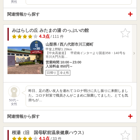
男性
関連情報から探す
みはらしの丘 みたまの湯 のっぷいの館
お気に入
りに追加
4.3点
/ 111 件
山梨県 / 西八代郡市川三郷町
甲斐上野駅1.29km
【中央高速道】 甲府南インターより国道358・140号を
市川大門方面…
営業時間 10:00～23:00
入浴料金 850円～
日帰り
冷え性
昨日、足の悪い友人を連れてコロナ明けに久し振りに来館しまし
た。コロナ対策で職員さんがこまめに除菌してました。とても気
持ちが…
50代～
女性
関連情報から探す
桜湯（旧 国母駅前温泉健康ハウス）
お気に入
りに追加
4.1点
/ 33 件