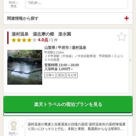
つたか…
50代～
男性
関連情報から探す
湯村温泉 湯志摩の郷 楽水園
お気に入
りに追加
4.0点
/ 1 件
山梨県 / 甲府市 / 湯村温泉
甲府駅2.11km
ＪＲ甲府駅（中央線）／中央自動車道 甲府昭和ＩＣより
２０分程度
営業時間 13:00～18:00
入浴料金 1,000円～
日帰り
宿泊
冷え性
楽天トラベルの宿泊プランを見る
湯村温泉の蕎麦と自家源泉が自慢の湯宿 湯村温泉街の湯村陣場通
り沿いにひっそりと佇む、本館と東館、鳳凰館からなる昭和3…
50代～