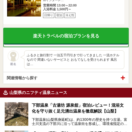
和インターチ…
営業時間 13:00～22:00
入浴料金 1,500円～
日帰り
宿泊
冷え性
楽天トラベルの宿泊プランを見る
ふるさと旅行割で 一泊五千円引きで行ってきました 一流ホテル
なので 間違いないサービスと おもてなしを受けられます 風呂
は…
匿名
関連情報から探す
山梨県のニフティ温泉ニュース
下部温泉「古湯坊 源泉舘」宿泊レビュー！混浴文
化を守り抜く足元湧出温泉を徹底解説【山梨】
下部温泉(山梨県身延町)は、約1300年の歴史を持つ古湯。富
士川支流の下部川に沿って温泉街を形成し、環境省指定の国
民保養温泉地でもあります。
中でも「古湯坊 源泉舘」は、戦国時代に武田信玄公も療養