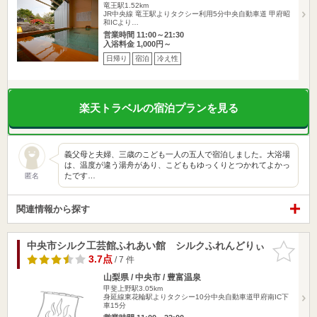
竜王駅1.52km
JR中央線 竜王駅よりタクシー利用5分中央自動車道 甲府昭
和ICより…
営業時間 11:00～21:30
入浴料金 1,000円～
日帰り
宿泊
冷え性
楽天トラベルの宿泊プランを見る
義父母と夫婦、三歳のこども一人の五人で宿泊しました。大浴場
は、温度が違う湯舟があり、こどももゆっくりとつかれてよかっ
たです…
匿名
関連情報から探す
中央市シルク工芸館ふれあい館 シルクふれんどりぃ
お気に入
りに追加
3.7点
/ 7 件
山梨県 / 中央市 / 豊富温泉
甲斐上野駅3.05km
身延線東花輪駅よりタクシー10分中央自動車道甲府南IC下
車15分