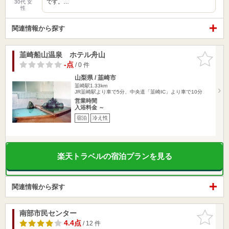
です。…
30代 女
性
関連情報から探す
韮崎船山温泉 ホテル舟山
お気に入
りに追加
-点
/ 0 件
山梨県 / 韮崎市
韮崎駅1.33km
JR韮崎駅より車で5分、中央道「韮崎IC」より車で10分
営業時間
入浴料金 ～
宿泊
冷え性
楽天トラベルの宿泊プランを見る
関連情報から探す
南部市民センター
お気に入
りに追加
4.4点
/ 12 件