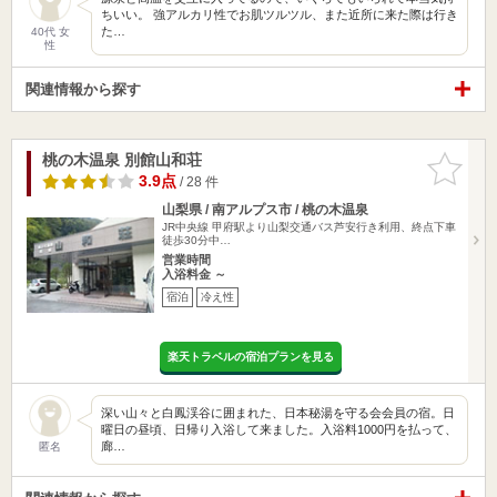
ちいい。 強アルカリ性でお肌ツルツル、また近所に来た際は行き
た…
40代 女
性
関連情報から探す
桃の木温泉 別館山和荘
お気に入
りに追加
3.9点
/ 28 件
山梨県 / 南アルプス市 / 桃の木温泉
JR中央線 甲府駅より山梨交通バス芦安行き利用、終点下車
徒歩30分中…
営業時間
入浴料金 ～
宿泊
冷え性
楽天トラベルの宿泊プランを見る
深い山々と白鳳渓谷に囲まれた、日本秘湯を守る会会員の宿。日
曜日の昼頃、日帰り入浴して来ました。入浴料1000円を払って、
廊…
匿名