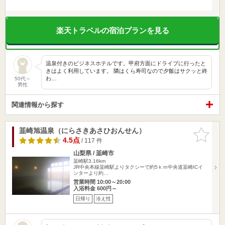
楽天トラベルの宿泊プランを見る
温泉付きのビジネスホテルです。甲府方面にドライブに行ったと
きはよく利用しています。 隣はくら寿司なので夕飯はサクッと終
わ…
50代～
男性
関連情報から探す
韮崎旭温泉（にらさきあさひおんせん）
お気に入
りに追加
4.5点
/ 117 件
山梨県 / 韮崎市
韮崎駅3.16km
JR中央本線韮崎駅よりタクシーで約5ｋｍ中央道韮崎ICイ
ンターより約…
営業時間 10:00～20:00
入浴料金 600円～
日帰り
冷え性