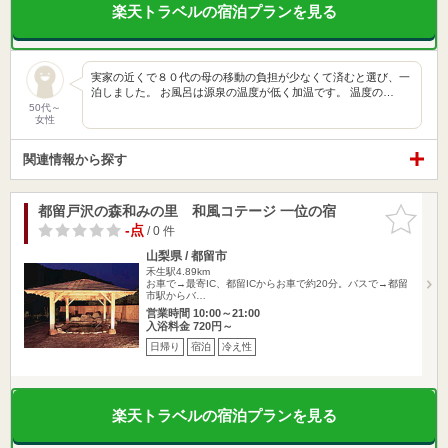
楽天トラベルの宿泊プランを見る
実家の近くで８０代の母の移動の負担が少なくて済むと選び、一
泊しました。 お風呂は源泉の温度が低く加温です。 温度の…
50代～
女性
関連情報から探す
都留戸沢の森和みの里 和風コテージ 一位の宿
お気に入
りに追加
-点
/ 0 件
山梨県 / 都留市
禾生駅4.89km
お車で→最寄IC、都留ICからお車で約20分。バスで→都留
市駅からバ…
営業時間 10:00～21:00
入浴料金 720円～
日帰り
宿泊
冷え性
楽天トラベルの宿泊プランを見る