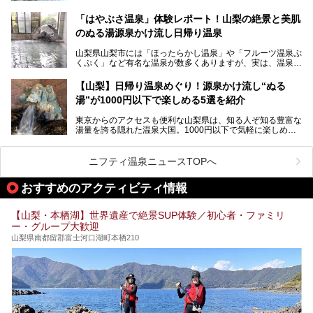
「ホテル昭和」へ宿泊します。この価格帯のビジネスホテル
なかなか体験できない、湯治体験が日帰りでできる温浴施設
では循環濾過の沸かし湯が一般的ですが、ここは本物の極上
「はやぶさ温泉」体験レポート！山梨の絶景と美肌
が山梨にあります。
温泉。まさに価格破壊と言えるクオリティです。
のぬる湯源泉かけ流し日帰り温泉
家族みんなで楽しめる、山梨県の「竜王ラドン温泉 湯～と
今回は筆者自ら宿泊し、「ホテル昭和」の温泉をはじめ、客
山梨県山梨市には「ほったらかし温泉」や「フルーツ温泉ぷ
ぴあ」の魅力をご紹介します。
室や無料朝食などをご紹介。温泉通が口を揃えて絶賛する神
くぷく」など有名な温泉が数多くありますが、実は、温泉マ
コスパ宿の全貌を徹底解説します！
ニアがわざわざ遠方から足を運ぶ極上の日帰り温泉もあるん
───
です。今回紹介する「はやぶさ温泉」も、そのひとつ。温泉
提供元：株式会社湯ーとぴあ【PR】
【山梨】日帰り温泉めぐり！源泉かけ流し“ぬる
はもちろん、絶景や地元食材を活かしたグルメも堪能できま
この記事は株式会社湯ーとぴあのPRレポート記事です。
湯”が1000円以下で楽しめる5選を紹介
す。
「はやぶさ温泉」が多くの人を惹きつける理由を詳しく解説
東京からのアクセスも便利な山梨県は、知る人ぞ知る豊富な
します。
湯量を誇る隠れた温泉大国。1000円以下で気軽に楽しめ
る、極上の源泉かけ流し日帰り温泉が点在しています。しか
も、これからの季節に嬉しい、じんわりと体の芯まで温ま
る“ぬる湯”が豊富なのも魅力。今回は、湯質も抜群で心ゆく
ニフティ温泉ニュースTOPへ
までリラックスできる山梨のお得な日帰り温泉を、実際体験
した感想と共に紹介します。
おすすめのアクティビティ情報
※ぬる湯とは35℃～39℃程度の体温に近いぬるめ温泉のこ
とです。
【山梨・本栖湖】世界遺産で絶景SUP体験／初心者・ファミリ
ー・グループ大歓迎
山梨県南都留郡富士河口湖町本栖210