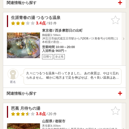
関連情報から探す
生涯青春の湯 つるつる温泉
お気に入
りに追加
3.4点
/ 93 件
東京都 / 西多摩郡日の出町
御嶽駅2.58km
JR五日市線武蔵五日市駅から汽関車バス青春号が1時間に1
本程度の割合…
営業時間 10:00～20:00
入浴料金 960円～
日帰り
冷え性
久々につるつる温泉へ行ってきました。 あの泉質は、やはり忘れ
られません。 確かに地方まで足を伸ばせば、色々良い温泉はあ…
匿名
関連情報から探す
芭蕉 月待ちの湯
お気に入
りに追加
3.8点
/ 20 件
山梨県 / 都留市
禾生駅4.00km