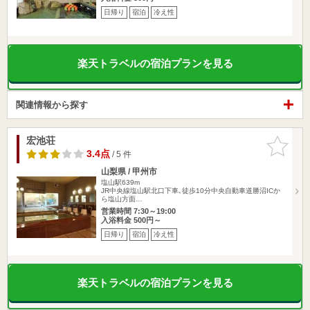
日帰り
宿泊
冷え性
楽天トラベルの宿泊プランを見る
関連情報から探す
宏池荘
お気に入
りに追加
3.4点
/ 5 件
山梨県 / 甲州市
塩山駅639m
JR中央線塩山駅北口下車､徒歩10分中央自動車道勝沼ICか
ら塩山方面…
営業時間 7:30～19:00
入浴料金 500円～
日帰り
宿泊
冷え性
楽天トラベルの宿泊プランを見る