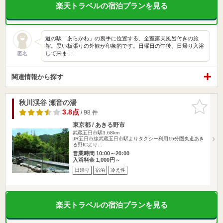
楽天トラベルの宿泊プランを見る
道の駅「あらかわ」の裏手に位置する、全室露天風呂付きの旅
館。黒い板張りの外観が印象的です。日曜日の午後、日帰り入浴
して来ま…
匿名
関連情報から探す
秋川渓谷 瀬音の湯
お気に入
りに追加
3.8点
/ 98 件
東京都 / あきる野市
武蔵五日市駅3.68km
JR五日市線武蔵五日市駅よりタクシー利用15分圏央道あき
る野ICより…
営業時間 10:00～20:00
入浴料金 1,000円～
日帰り
宿泊
冷え性
楽天トラベルの宿泊プランを見る