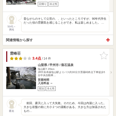
日帰り
冷え性
昔ながらのそして公営の、、といったところですが、90年代学生
だった頃の雰囲気を感じることができ、私は楽しめました。 …
50代～
男性
関連情報から探す
雲峰荘
お気に入
りに追加
3.4点
/ 14 件
山梨県 / 甲州市 / 裂石温泉
塩山駅7.35km
JR中央本線塩山駅よりバス約30分大菩薩峠終点下車徒歩5
分中央自動車…
営業時間
入浴料金 ～
宿泊
冷え性
前回、露天に入って大失敗。そのため、今回は内湯に入った。
大きな岩盤の前に大小２つの湯船がある。大きな方は加温された
もの…
匿名