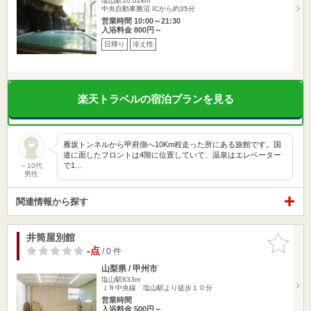
塩山駅10.02km
中央自動車勝沼 ICから約35分
営業時間 10:00～21:30
入浴料金 800円～
日帰り
冷え性
楽天トラベルの宿泊プランを見る
雁坂トンネルから甲府側へ10Km程走った所にある旅館です。国
道に面したフロントは4階に位置していて、温泉はエレベーター
で1…
～10代
男性
関連情報から探す
井筒屋別館
お気に入
りに追加
-点
/ 0 件
山梨県 / 甲州市
塩山駅633m
ＪＲ中央線 塩山駅より徒歩１０分
営業時間
入浴料金 500円～