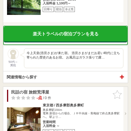
入浴料金 1,100円～
日帰り
宿泊
冷え性
楽天トラベルの宿泊プランを見る
今上天皇(浩宮さま)が来た宿。 浩宮さまがまだお若い時代に立ち
寄られた歴史のあるお宿。 お風呂はガラス張りで露…
50代～
男性
関連情報から探す
民話の宿 旅館荒澤屋
お気に入
りに追加
-点
/ 0 件
東京都 / 西多摩郡奥多摩町
奥多摩駅194m
電車:新宿からの場合、ＪＲ中央線・青梅線で終点奥多摩駅
へ。 駅より…
営業時間
入浴料金 ～