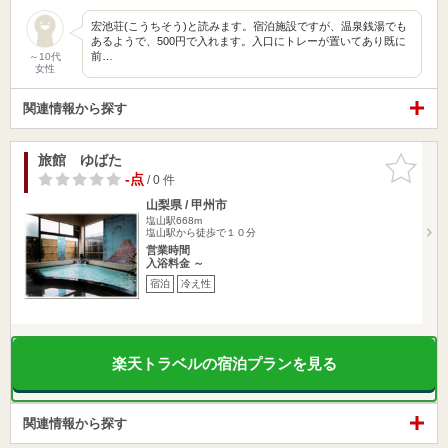
宏池荘(こうちそう)と読みます。宿泊施設ですが、温泉銭湯でも
あるようで、500円で入れます。入口にトレーが置いてあり既に
前…
～10代
女性
関連情報から探す
旅館 ゆばた
お気に入
りに追加
-点
/ 0 件
山梨県 / 甲州市
塩山駅668m
塩山駅から徒歩で１０分
営業時間
入浴料金 ～
宿泊
冷え性
楽天トラベルの宿泊プランを見る
関連情報から探す