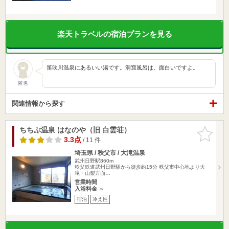
楽天トラベルの宿泊プランを見る
笛吹川温泉にあるいい湯です。洞窟風呂は、面白いですよ。
匿名
関連情報から探す
ちちぶ温泉 はなのや（旧 白雲荘）
お気に入
りに追加
3.3点
/ 11 件
埼玉県 / 秩父市 / 大滝温泉
武州日野駅860m
秩父鉄道武州日野駅から徒歩約15分 秩父市中心地より大
滝・山梨方面…
営業時間
入浴料金 ～
宿泊
冷え性