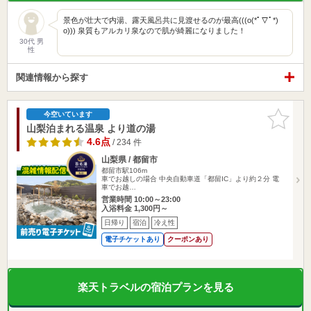
景色が壮大で内湯、露天風呂共に見渡せるのが最高(((o(*ﾟ▽ﾟ*)
o))) 泉質もアルカリ泉なので肌が綺麗になりました！
30代 男
性
関連情報から探す
お気に入
今空いています
りに追加
山梨泊まれる温泉 より道の湯
4.6点
/ 234 件
山梨県 / 都留市
都留市駅106m
車でお越しの場合 中央自動車道「都留IC」より約２分 電
車でお越…
営業時間 10:00～23:00
入浴料金 1,300円～
日帰り
宿泊
冷え性
電子チケットあり
クーポンあり
楽天トラベルの宿泊プランを見る