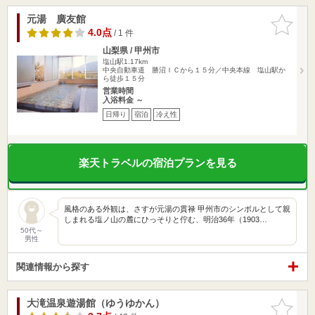
元湯 廣友館
お気に入
りに追加
4.0点
/ 1 件
山梨県 / 甲州市
塩山駅1.17km
中央自動車道 勝沼ＩＣから１５分／中央本線 塩山駅か
ら徒歩１５分
営業時間
入浴料金 ～
日帰り
宿泊
冷え性
楽天トラベルの宿泊プランを見る
風格のある外観は、さすが元湯の貫禄 甲州市のシンボルとして親
しまれる塩ノ山の麓にひっそりと佇む、明治36年（1903…
50代～
男性
関連情報から探す
大滝温泉遊湯館（ゆうゆかん）
お気に入
りに追加