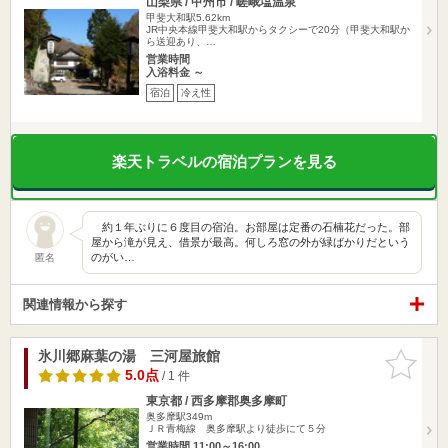
山梨県 / 甲州市 / 嵯峨塩温泉
甲斐大和駅5.62km
JR中央本線甲斐大和駅からタクシーで20分（甲斐大和駅か
ら送迎あり、…
営業時間
入浴料金 ～
宿泊
冷え性
楽天トラベルの宿泊プランを見る
約１年ぶりに６度目の宿泊。お部屋は定番の石楠花だった。部
屋から滝が見え、借景が最高。何しろ窓の外が緑ばかりだという
のがい…
匿名
関連情報から探す
氷川郷麻葉の湯 三河屋旅館
お気に入
りに追加
5.0点
/ 1 件
東京都 / 西多摩郡奥多摩町
奥多摩駅349m
ＪＲ青梅線 奥多摩駅より徒歩にて５分
営業時間 11:00～16:00