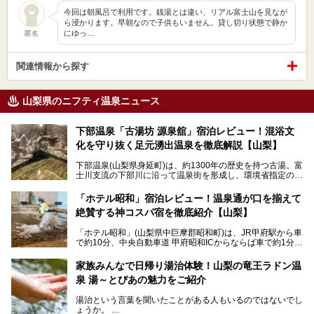
今回は朝風呂で利用です。銭湯とは違い、リアル富士山を見なが
ら浸かります。早朝なので子供もいません。貸し切り状態で静か
にゆっ…
匿名
関連情報から探す
山梨県のニフティ温泉ニュース
下部温泉「古湯坊 源泉舘」宿泊レビュー！混浴文
化を守り抜く足元湧出温泉を徹底解説【山梨】
下部温泉(山梨県身延町)は、約1300年の歴史を持つ古湯。富
士川支流の下部川に沿って温泉街を形成し、環境省指定の国
民保養温泉地でもあります。
中でも「古湯坊 源泉舘」は、戦国時代に武田信玄公も療養
「ホテル昭和」宿泊レビュー！温泉通が口を揃えて
したと伝えられる名湯の宿。最大の特徴は、令和の現代にお
絶賛する神コスパ宿を徹底紹介【山梨】
いても混浴文化が守られ、老若男女の分け隔て一切無く温泉
入浴を楽しめる点。全国的に混浴温泉は年々少しずつ減少傾
「ホテル昭和」(山梨県中巨摩郡昭和町)は、JR甲府駅から車
向にありますが、「古湯坊 源泉舘」では本来あるべき混浴
で約10分、中央自動車道 甲府昭和ICからならば車で約1分の
の姿が保たれている点に注目すべきでしょう。
場所にあるビジネスホテル。2名1室で1名あたり4,000円台
から、一人泊でも6,000円台から宿泊可能です。
今回は足元湧出の混浴温泉である「かくし湯大岩風呂」をは
家族みんなで日帰り湯治体験！山梨の竜王ラドン温
じめ、湯治棟である「別館神泉」を中心に「古湯坊 源泉
泉 湯～とぴあの魅力をご紹介
しかし、最大の魅力は“温泉そのもの”でしょう。自家源泉を
舘」の全貌を徹底紹介します。
所有し、豪快に源泉かけ流しで提供。泡付きのある重曹泉系
湯治という言葉を聞いたことがある人もいるのではないでし
統の単純温泉は、入浴すると実にサッパリ爽快。日帰り入浴
ょうか。
不可なこともあり、全国の温泉ファンがこの温泉を求めて