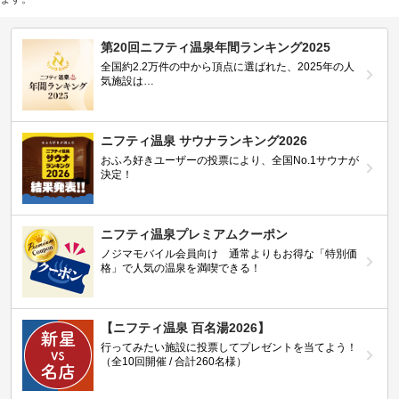
第20回ニフティ温泉年間ランキング2025
全国約2.2万件の中から頂点に選ばれた、2025年の人
気施設は…
ニフティ温泉 サウナランキング2026
おふろ好きユーザーの投票により、全国No.1サウナが
決定！
ニフティ温泉プレミアムクーポン
ノジマモバイル会員向け 通常よりもお得な「特別価
格」で人気の温泉を満喫できる！
【ニフティ温泉 百名湯2026】
行ってみたい施設に投票してプレゼントを当てよう！
（全10回開催 / 合計260名様）