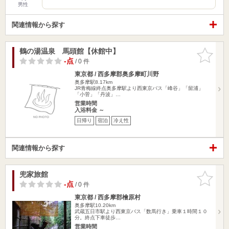
男性
関連情報から探す
鶴の湯温泉 馬頭館【休館中】
お気に入
りに追加
-点
/ 0 件
東京都 / 西多摩郡奥多摩町川野
奥多摩駅8.17km
JR青梅線終点奥多摩駅より西東京バス「峰谷」「留浦」
「小菅」「丹波」…
営業時間
入浴料金 ～
日帰り
宿泊
冷え性
関連情報から探す
兜家旅館
お気に入
りに追加
-点
/ 0 件
東京都 / 西多摩郡檜原村
奥多摩駅10.20km
武蔵五日市駅より西東京バス「数馬行き」乗車１時間１０
分。終点下車徒歩…
営業時間