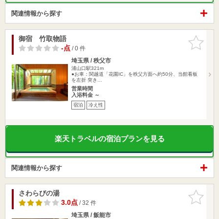
関連情報から探す
御宿 竹取物語
お気に入
りに追加
-点
/ 0 件
埼玉県 / 秩父市
浦山口駅321m
●お車：関越道「花園IC」を秩父方面へ約50分、当館看板
を左折 突き…
営業時間
入浴料金 ～
宿泊
冷え性
楽天トラベルの宿泊プランを見る
関連情報から探す
さわらびの湯
お気に入
りに追加
3.0点
/ 32 件
埼玉県 / 飯能市