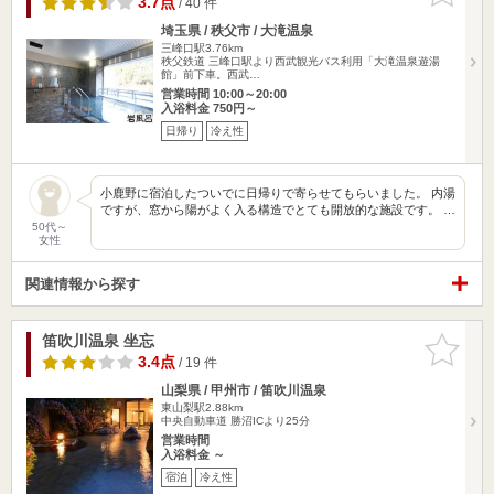
3.7点
/ 40 件
埼玉県 / 秩父市 / 大滝温泉
三峰口駅3.76km
秩父鉄道 三峰口駅より西武観光バス利用「大滝温泉遊湯
館」前下車。西武…
営業時間 10:00～20:00
入浴料金 750円～
日帰り
冷え性
小鹿野に宿泊したついでに日帰りで寄らせてもらいました。 内湯
ですが、窓から陽がよく入る構造でとても開放的な施設です。 …
50代～
女性
関連情報から探す
笛吹川温泉 坐忘
お気に入
りに追加
3.4点
/ 19 件
山梨県 / 甲州市 / 笛吹川温泉
東山梨駅2.88km
中央自動車道 勝沼ICより25分
営業時間
入浴料金 ～
宿泊
冷え性