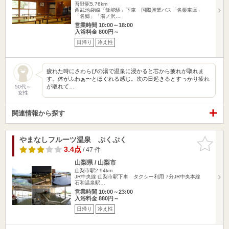
吾野駅5.76km
西武池袋線「飯能駅」下車 国際興業バス「名栗車庫」
「名郷」「湯ノ沢…
営業時間 10:00～18:00
入浴料金 800円～
日帰り
冷え性
疲れた時にさわらびの湯で温泉に浸かると芯から疲れが取れま
す。体がふわぁ〜とほぐれる感じ。次の日起きるとすっかり疲れ
が取れて…
50代～
女性
関連情報から探す
やまなしフルーツ温泉 ぷくぷく
お気に入
りに追加
3.4点
/ 47 件
山梨県 / 山梨市
山梨市駅2.94km
JR中央線 山梨市駅下車 タクシー利用 7分JR中央本線
石和温泉駅…
営業時間 10:00～23:00
入浴料金 880円～
日帰り
冷え性