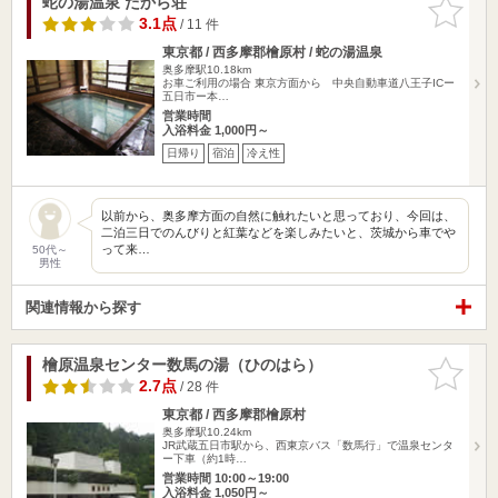
蛇の湯温泉 たから荘
お気に入
りに追加
3.1点
/ 11 件
東京都 / 西多摩郡檜原村 / 蛇の湯温泉
奥多摩駅10.18km
お車ご利用の場合 東京方面から 中央自動車道八王子ICー
五日市ー本…
営業時間
入浴料金 1,000円～
日帰り
宿泊
冷え性
以前から、奥多摩方面の自然に触れたいと思っており、今回は、
二泊三日でのんびりと紅葉などを楽しみたいと、茨城から車でや
って来…
50代～
男性
関連情報から探す
檜原温泉センター数馬の湯（ひのはら）
お気に入
りに追加
2.7点
/ 28 件
東京都 / 西多摩郡檜原村
奥多摩駅10.24km
JR武蔵五日市駅から、西東京バス「数馬行」で温泉センタ
ー下車（約1時…
営業時間 10:00～19:00
入浴料金 1,050円～