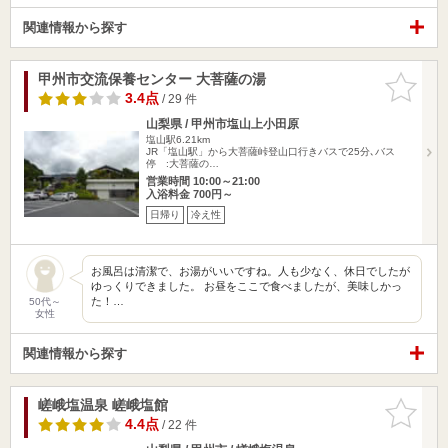
関連情報から探す
甲州市交流保養センター 大菩薩の湯
お気に入
りに追加
3.4点
/ 29 件
山梨県 / 甲州市塩山上小田原
塩山駅6.21km
JR「塩山駅」から大菩薩峠登山口行きバスで25分､バス
停 :大菩薩の…
営業時間 10:00～21:00
入浴料金 700円～
日帰り
冷え性
お風呂は清潔で、お湯がいいですね。人も少なく、休日でしたが
ゆっくりできました。 お昼をここで食べましたが、美味しかっ
た！…
50代～
女性
関連情報から探す
嵯峨塩温泉 嵯峨塩館
お気に入
りに追加
4.4点
/ 22 件