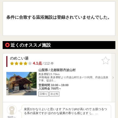
条件に合致する温浴施設は登録されていませんでした。
近くのオススメ施設
のめこい湯
お気に入
りに追加
4.1点
/ 112 件
山梨県 / 北都留郡丹波山村
奥多摩駅15.76km
JR青梅線 奥多摩駅より丹波山村行きバス利用、丹波山温泉
下車、徒歩5…
営業時間 10:00～19:00
入浴料金 700円～
日帰り
冷え性
泉質がかなりよいと思います アルカリphが高いので お肌つるつ
る系の温泉ですが ほのかな硫黄の香りも感じます し、…
50代～