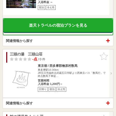
入浴料金 ～
宿泊
冷え性
楽天トラベルの宿泊プランを見る
関連情報から探す
三頭の湯 三頭山荘
お気に入
りに追加
-点
/ 0 件
東京都 / 西多摩郡檜原村数馬
奥多摩駅10.30km
JR五日市線終点武蔵五日市駅より西東京バス「数馬行」で
終点数馬下車徒…
営業時間
入浴料金 1,200円～
日帰り
宿泊
冷え性
関連情報から探す