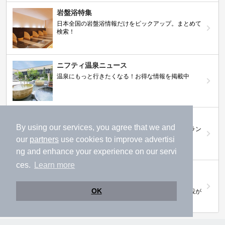
岩盤浴特集
日本全国の岩盤浴情報だけをピックアップ。まとめて
検索！
ニフティ温泉ニュース
温泉にもっと行きたくなる！お得な情報を掲載中
ニフティ温泉 おふろパス
By using our services, you agree that we and
温浴施設をお得に楽しめるサブスクリプションプラン
our
partners
use cookies to improve advertisi
ng and enhance your experience on our servi
ces.
Learn more
【ニフティライフスタイル株主優待のご案
内】
OK
株主優待制度で人気の温浴施設に行こう！対象施設が
拡充されました！