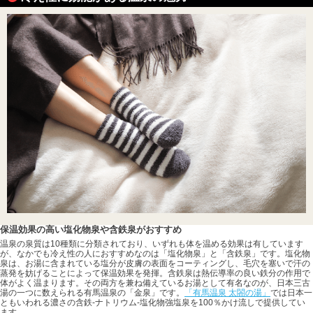
保温効果の高い塩化物泉や含鉄泉がおすすめ
温泉の泉質は10種類に分類されており、いずれも体を温める効果は有しています
が、なかでも冷え性の人におすすめなのは「塩化物泉」と「含鉄泉」です。塩化物
泉は、お湯に含まれている塩分が皮膚の表面をコーティングし、毛穴を塞いで汗の
蒸発を妨げることによって保温効果を発揮。含鉄泉は熱伝導率の良い鉄分の作用で
体がよく温まります。その両方を兼ね備えているお湯として有名なのが、日本三古
湯の一つに数えられる有馬温泉の「金泉」です。
「有馬温泉 太閤の湯」
では日本一
ともいわれる濃さの含鉄-ナトリウム-塩化物強塩泉を100％かけ流しで提供してい
ます。