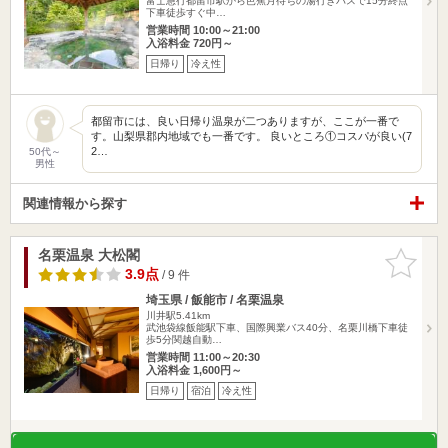
富士急行都留市駅から芭蕉月待ちの湯行きバスで15分終点
下車徒歩すぐ中…
営業時間 10:00～21:00
入浴料金 720円～
日帰り
冷え性
都留市には、良い日帰り温泉が二つありますが、ここが一番で
す。山梨県郡内地域でも一番です。 良いところ①コスパが良い(7
2…
50代～
男性
関連情報から探す
名栗温泉 大松閣
お気に入
りに追加
3.9点
/ 9 件
埼玉県 / 飯能市 / 名栗温泉
川井駅5.41km
武池袋線飯能駅下車、国際興業バス40分、名栗川橋下車徒
歩5分関越自動…
営業時間 11:00～20:30
入浴料金 1,600円～
日帰り
宿泊
冷え性