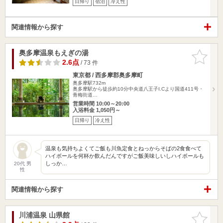
日帰り
宿泊
冷え性
関連情報から探す
奥多摩温泉もえぎの湯
お気に入
りに追加
2.6点
/ 73 件
東京都 / 西多摩郡奥多摩町
奥多摩駅732m
奥多摩駅から徒歩約10分中央道八王子I.Cより国道411号・
青梅街道…
営業時間 10:00～20:00
入浴料金 1,050円～
日帰り
冷え性
温泉も気持ちよくてご飯も川魚定食とねっからそばの2食食べて
ハイボールを何杯か飲んだんですがご飯美味しいしハイボールも
しっか…
20代 男
性
関連情報から探す
川浦温泉 山県館
お気に入
りに追加