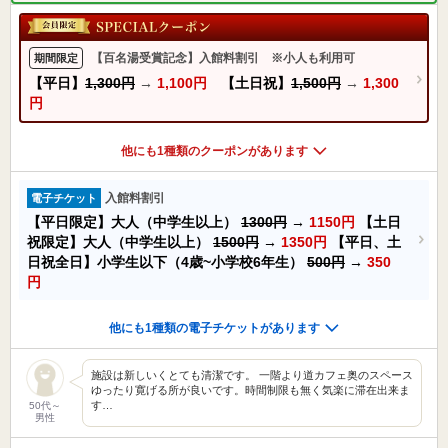
【百名湯受賞記念】入館料割引 ※小人も利用可
期間限定
【平日】
1,300円
→
1,100円
【土日祝】
1,500円
→
1,300
円
他にも1種類のクーポンがあります
入館料割引
電子チケット
【平日限定】大人（中学生以上）
1300円
→
1150円
【土日
祝限定】大人（中学生以上）
1500円
→
1350円
【平日、土
日祝全日】小学生以下（4歳~小学校6年生）
500円
→
350
円
他にも1種類の電子チケットがあります
施設は新しいくとても清潔です。 一階より道カフェ奥のスペース
ゆったり寛げる所が良いです。時間制限も無く気楽に滞在出来ま
す…
50代～
男性