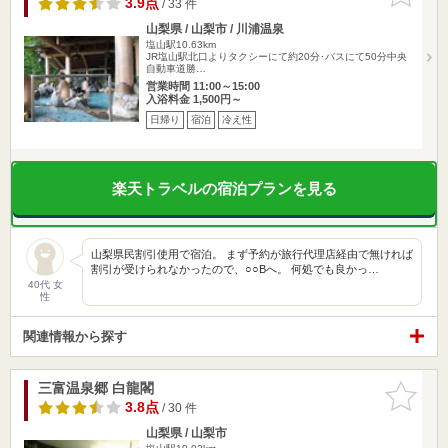
3.9点
/ 33 件
山梨県 / 山梨市 / 川浦温泉
塩山駅10.63km
JR塩山駅北口よりタクシーにて約20分･バスにて50分中央
自動車道勝…
営業時間 11:00～15:00
入浴料金 1,500円～
日帰り
宿泊
冷え性
楽天トラベルの宿泊プランを見る
山梨県民割引使用で宿泊。 まず予約が旅行代理店経由で無ければ
割引が受けられなかったので、○○Bへ。 何処でも良かっ…
40代 女
性
関連情報から探す
三富温泉郷 白龍閣
お気に入
りに追加
3.8点
/ 30 件
山梨県 / 山梨市