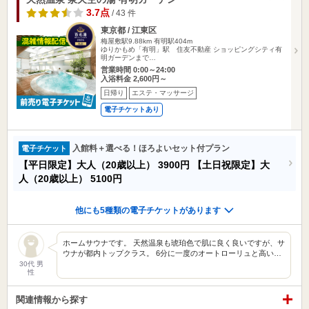
3.7点
/ 43 件
東京都 / 江東区
梅屋敷駅9.88km
有明駅404m
ゆりかもめ「有明」駅 住友不動産 ショッピングシティ有
明ガーデンまで…
営業時間 0:00～24:00
入浴料金 2,600円～
日帰り
エステ・マッサージ
電子チケットあり
入館料＋選べる！ほろよいセット付プラン
電子チケット
【平日限定】大人（20歳以上）
3900円
【土日祝限定】大
人（20歳以上）
5100円
他にも5種類の電子チケットがあります
ホームサウナです。 天然温泉も琥珀色で肌に良く良いですが、サ
ウナが都内トップクラス。 6分に一度のオートローリュと高い…
30代 男
性
関連情報から探す