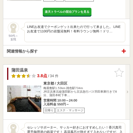
楽天トラベルの宿泊プランを見る
LINEお友達でクーポンゲット出来たので行って来ました。 LINE
お友達で1100円の岩盤浴無料！有料ラウンジ無料！ドリ…
50代～
女性
関連情報から探す
蒲田温泉
お気に入
りに追加
3.8点
/ 34 件
東京都 / 大田区
梅屋敷駅1.53km
雑色駅734m
JR京浜東北線蒲田駅から京浜急行バス羽田車庫行きで8
分、蒲田本町下車…
営業時間 10:00～24:00
入浴料金 550円～
日帰り
エステ・マッサージ
セレッソサポーター、サッカー好きにおすすめしたい！香川真司
選手御用達の銭湯です！ 高温風呂が熱すぎて入れないですが、入