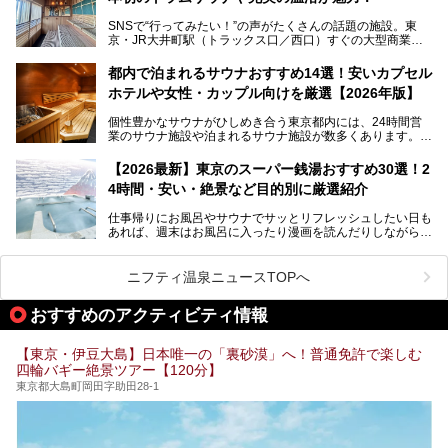
湯」という言葉をよく耳にしませんか？
SNSで“行ってみたい！”の声がたくさんの話題の施設。東
京・JR大井町駅（トラックス口／西口）すぐの大型商業施
本記事では、そもそもこれらがどんな銭湯なのか、その気に
設・大井町 トラックスに、2026年3月28日、「サウナメッ
なる違いを分かりやすく解説！さらに、都内で絶対に外せな
ツァ大井町トラックス」がニューオープン。施設の様子をレ
いおしゃれな名店15選を、おすすめの順番で一挙にご紹介
都内で泊まれるサウナおすすめ14選！安いカプセル
ポ―トします。
します。
ホテルや女性・カップル向けを厳選【2026年版】
個性豊かなサウナがひしめき合う東京都内には、24時間営
業のサウナ施設や泊まれるサウナ施設が数多くあります。
終電を逃した深夜の利用に限らず、時間を気にしないサウナ
を旅の目的とする「サ旅」や自分へのご褒美のための宿泊な
【2026最新】東京のスーパー銭湯おすすめ30選！2
ど、自分の好きなタイミングで好きなだけサ活ができるのが
4時間・安い・絶景など目的別に厳選紹介
魅力です。
仕事帰りにお風呂やサウナでサッとリフレッシュしたい日も
最近では、男性専用施設だけでなく、カップルや女性に嬉し
あれば、週末はお風呂に入ったり漫画を読んだりしながら一
い個室サウナも増えてきました。
日中ダラダラ過ごしたい日もあると思います。
この記事では、東京都内にある24時間営業のサウナの中か
また、終電を逃してしまい、「このまま朝までゆっくりでき
ら、特におすすめしたい施設14選をご紹介します。
ニフティ温泉ニュースTOPへ
る場所があれば」と探した経験がある人も多いのではないで
宿泊可能な施設もピックアップしているので、ぜひチェック
しょうか。
してみてください。
おすすめのアクティビティ情報
そこで本記事では、東京でおすすめのスーパー銭湯を、目的
別に厳選した30施設からご紹介します。
【東京・伊豆大島】日本唯一の「裏砂漠」へ！普通免許で楽しむ
24時間営業で宿泊できる施設や、1,000円以下で楽しめる安
四輪バギー絶景ツアー【120分】
い施設、デートや休日レジャーにもぴったりなエンタメ要素
が充実した施設など、利用のシーンに合わせて参考にしてく
東京都大島町岡田字助田28-1
ださい。