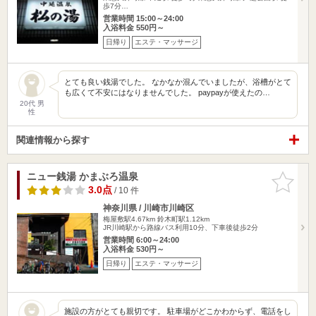
歩7分…
営業時間 15:00～24:00
入浴料金 550円～
日帰り
エステ・マッサージ
とても良い銭湯でした。 なかなか混んでいましたが、浴槽がとて
も広くて不安にはなりませんでした。 paypayが使えたの…
20代 男
性
関連情報から探す
ニュー銭湯 かまぶろ温泉
お気に入
りに追加
3.0点
/ 10 件
神奈川県 / 川崎市川崎区
梅屋敷駅4.67km
鈴木町駅1.12km
JR川崎駅から路線バス利用10分、下車後徒歩2分
営業時間 6:00～24:00
入浴料金 530円～
日帰り
エステ・マッサージ
施設の方がとても親切です。 駐車場がどこかわからず、電話をし