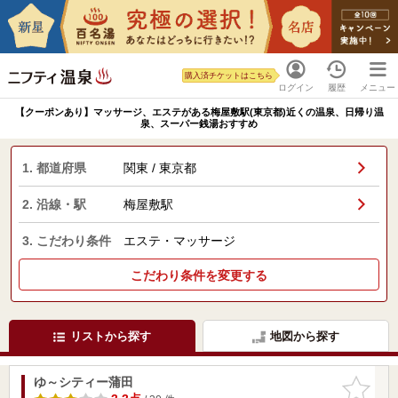
購入済チケットはこちら
ログイン
履歴
メニュー
【クーポンあり】マッサージ、エステがある梅屋敷駅(東京都)近くの温泉、日帰り温
泉、スーパー銭湯おすすめ
1. 都道府県
関東 / 東京都
2. 沿線・駅
梅屋敷駅
3. こだわり条件
エステ・マッサージ
こだわり条件を変更する
リストから探す
地図から探す
ゆ～シティー蒲田
お気に入
りに追加