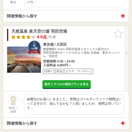
パウ…
匿名
関連情報から探す
天然温泉 泉天空の湯 羽田空港
お気に入
りに追加
4.0点
/ 5 件
東京都 / 大田区
梅屋敷駅4.31km
羽田空港第３ターミナル駅201m
羽田空港第3ターミナル2Fより直結 京急線、東京モノレー
ル「羽田空…
営業時間 0:00～24:00
入浴料金 4,800円～
日帰り
宿泊
エステ・マッサージ
楽天トラベルの宿泊プランを見る
金曜日のお昼にいきました。 世間はゴールデンウィーク期間はい
ってますので、混んでるかな？と思いましたが、昼間は空いてい
て…
50代～
女性
関連情報から探す