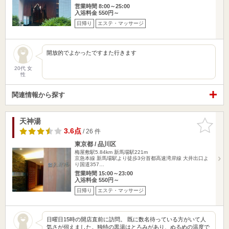
営業時間 8:00～25:00
入浴料金 550円～
日帰り
エステ・マッサージ
開放的でよかったですまた行きます
20代 女
性
関連情報から探す
天神湯
お気に入
りに追加
3.6点
/ 26 件
東京都 / 品川区
梅屋敷駅5.84km
新馬場駅221m
京急本線 新馬場駅より徒歩3分首都高速湾岸線 大井出口よ
り国道357…
営業時間 15:00～23:00
入浴料金 550円～
日帰り
エステ・マッサージ
日曜日15時の開店直前に訪問。 既に数名待っている方がいて人
気さが伺えました。独特の黒湯はとろみがあり、ぬるめの温度で