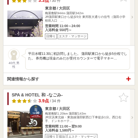
3.3点
/ 30 件
東京都 / 大田区
梅屋敷駅944m
蒲田駅342m
JR蒲田駅東口から徒歩5分 東邦医大通りの信号（蒲田小学
校前入口 …
営業時間 11:00～24:00
入浴料金 550円～
日帰り
エステ・マッサージ
平日水曜11:30に初訪問しました。 蒲田駅東口から徒歩5分程でし
た。 券売機は現金のみだが受付カウンターで電子マネー…
40代 男
性
関連情報から探す
SPA & HOTEL 和 -なごみ-
お気に入
りに追加
3.9点
/ 34 件
東京都 / 大田区
梅屋敷駅1.20km
蒲田駅143m
JR京浜東北線・東急線蒲田駅西口下車徒歩1分。西口右
手、ドンキホーテ…
営業時間 11:00～翌9:00
入浴料金 1,580円～
日帰り
宿泊
エステ・マッサージ