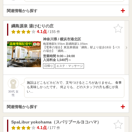
関連情報から探す
綱島源泉 湯けむりの庄
お気に入
りに追加
4.1点
/ 155 件
神奈川県 / 横浜市港北区
梅屋敷駅8.55km
新綱島駅1.05km
【電車の場合】東急東横線「綱島」駅より徒歩18分【バス
の場合】「綱島…
営業時間 9:00～24:00
入浴料金 1,540円～
日帰り
エステ・マッサージ
施設はどこもピカピカで、文句つけるところがありません。 食事
も美味しかったです。 何よりも、どのスタッフの方も感じが良
い…
30代 女
性
関連情報から探す
SpaLibur yokohama（スパリブールヨコハマ）
お気に入
りに追加
4.1点
/ 177 件