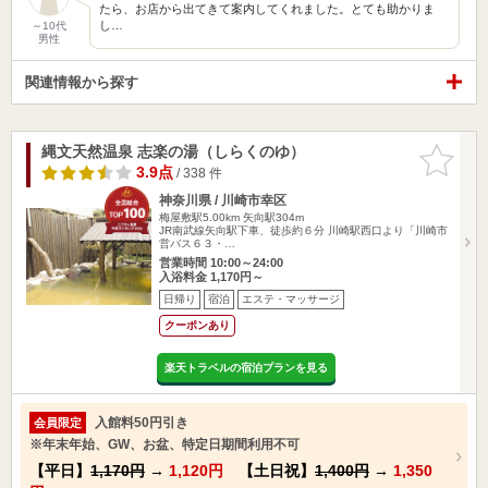
たら、お店から出てきて案内してくれました。とても助かりま
し…
～10代
男性
関連情報から探す
縄文天然温泉 志楽の湯（しらくのゆ）
お気に入
りに追加
3.9点
/ 338 件
神奈川県 / 川崎市幸区
梅屋敷駅5.00km
矢向駅304m
JR南武線矢向駅下車、徒歩約６分 川崎駅西口より「川崎市
営バス６３・…
営業時間 10:00～24:00
入浴料金 1,170円～
日帰り
宿泊
エステ・マッサージ
クーポンあり
楽天トラベルの宿泊プランを見る
入館料50円引き
会員限定
※年末年始、GW、お盆、特定日期間利用不可
【平日】
1,170円
→
1,120円
【土日祝】
1,400円
→
1,350