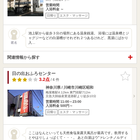
営業時間
入浴料金 ～
日帰り
エステ・マッサージ
池上駅から徒歩３分の場所にある温泉銭湯。 浴場には温泉槽とジ
ャグジーなどの白湯槽がそれぞれ２つあるけれど、黒湯にばかり
入…
匿名
関連情報から探す
日の出おふろセンター
お気に入
りに追加
3.2点
/ 4 件
神奈川県 / 川崎市川崎区昭和
梅屋敷駅4.12km
東門前駅712m
京急大師線産業道路駅より徒歩10分
営業時間 11:00～23:00
入浴料金 500円～
日帰り
エステ・マッサージ
ここはなんといっても天然食塩泉露天風呂が最高です。飲用する
とやはりしょっぱくて・・・。 あと白湯はウ”ァレンチノルディ