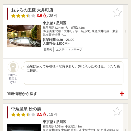
おふろの王様 大井町店
お気に入
りに追加
3.6点
/ 38 件
東京都 / 品川区
梅屋敷駅4.34km
大井町駅142m
JR京浜東北線「大井町」駅 徒歩3分東急大井町線・東京
臨海高速鉄道り…
営業時間 9:30～26:00
入浴料金 1,500円～
日帰り
エステ・マッサージ
温泉は広くて各種様々な良さあり。気に入ったのは壺。うたた寝
に最高。
50代～
指定し
ない
関連情報から探す
中延温泉 松の湯
お気に入
りに追加
3.5点
/ 15 件
東京都 / 品川区
梅屋敷駅4.51km
中延駅143m
東急大井町線 中延駅 徒歩2分 東急大井町線 戸越公園駅 徒