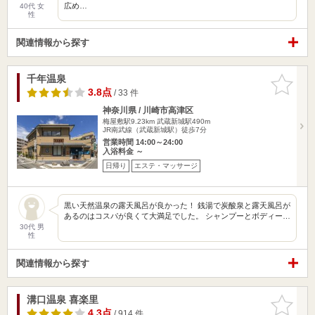
広め…
40代 女
性
関連情報から探す
千年温泉
お気に入
りに追加
3.8点
/ 33 件
神奈川県 / 川崎市高津区
梅屋敷駅9.23km
武蔵新城駅490m
JR南武線（武蔵新城駅）徒歩7分
営業時間 14:00～24:00
入浴料金 ～
日帰り
エステ・マッサージ
黒い天然温泉の露天風呂が良かった！ 銭湯で炭酸泉と露天風呂が
あるのはコスパが良くて大満足でした。 シャンプーとボディー…
30代 男
性
関連情報から探す
溝口温泉 喜楽里
お気に入
りに追加
4.3点
/ 914 件