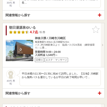
長…
30代 男
性
関連情報から探す
朝日湯源泉ゆいる
お気に入
りに追加
4.7点
/ 6 件
神奈川県 / 川崎市川崎区
梅屋敷駅5.90km
浜川崎駅523m
バス JR川崎駅東口より 臨港バス川24系統 （鋼管循環
５）に乗…
営業時間 9:00～24:00
入浴料金 1,540円～
日帰り
エステ・マッサージ
平日水曜の11:30〜21:30に初めて訪問しました。 【立地】川崎駅
から無料バスを運行しているが平日の終了時間が早いで…
40代 男
性
関連情報から探す