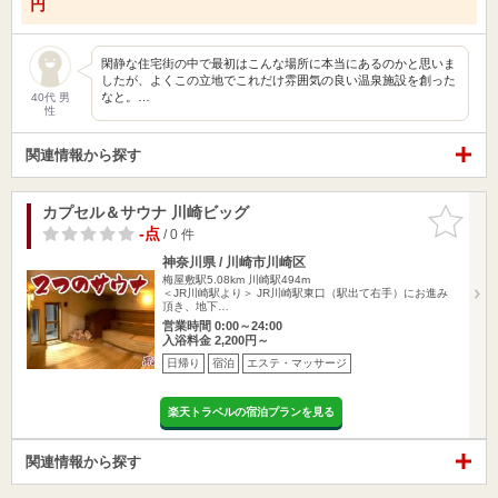
円
閑静な住宅街の中で最初はこんな場所に本当にあるのかと思いま
したが、よくこの立地でこれだけ雰囲気の良い温泉施設を創った
なと。…
40代 男
性
関連情報から探す
カプセル＆サウナ 川崎ビッグ
お気に入
りに追加
-点
/ 0 件
神奈川県 / 川崎市川崎区
梅屋敷駅5.08km
川崎駅494m
＜JR川崎駅より＞ JR川崎駅東口（駅出て右手）にお進み
頂き、地下…
営業時間 0:00～24:00
入浴料金 2,200円～
日帰り
宿泊
エステ・マッサージ
楽天トラベルの宿泊プランを見る
関連情報から探す