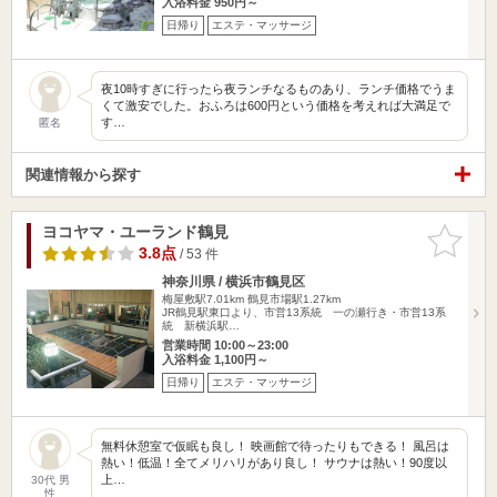
入浴料金 950円～
日帰り
エステ・マッサージ
夜10時すぎに行ったら夜ランチなるものあり、ランチ価格でうま
くて激安でした。おふろは600円という価格を考えれば大満足で
す…
匿名
関連情報から探す
ヨコヤマ・ユーランド鶴見
お気に入
りに追加
3.8点
/ 53 件
神奈川県 / 横浜市鶴見区
梅屋敷駅7.01km
鶴見市場駅1.27km
JR鶴見駅東口より、市営13系統 一の瀬行き・市営13系
統 新横浜駅…
営業時間 10:00～23:00
入浴料金 1,100円～
日帰り
エステ・マッサージ
無料休憩室で仮眠も良し！ 映画館で待ったりもできる！ 風呂は
熱い！低温！全てメリハリがあり良し！ サウナは熱い！90度以
上…
30代 男
性