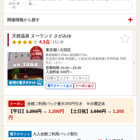
る…
20代 男
性
関連情報から探す
天然温泉 ヌーランド さがみゆ
お気に入
りに追加
4.3点
/ 151 件
東京都 / 大田区
梅屋敷駅2.05km
雑色駅276m
京浜急行本線 雑色駅より徒歩3分首都高速1号羽田線 羽田
出口（上り）…
営業時間 10:00～23:00
入浴料金 500円～
日帰り
エステ・マッサージ
電子チケットあり
クーポンあり
全館ご利用パック最大350円引き ※火曜定休
クーポン
【平日】
1,250円
→
1,200円
【土日祝】
1,550円
→
1,200
円
大人全館ご利用パック割引
電子チケット