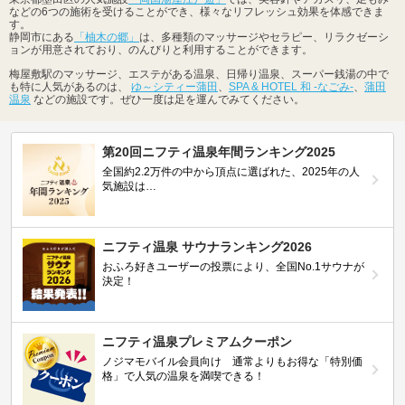
などの6つの施術を受けることができ、様々なリフレッシュ効果を体感できま
す。
静岡市にある
「柚木の郷」
は、多種類のマッサージやセラピー、リラクゼーシ
ョンが用意されており、のんびりと利用することができます。
梅屋敷駅のマッサージ、エステがある温泉、日帰り温泉、スーパー銭湯の中で
も特に人気があるのは、
ゆ～シティー蒲田
、
SPA & HOTEL 和 -なごみ-
、
蒲田
温泉
などの施設です。ぜひ一度は足を運んでみてください。
第20回ニフティ温泉年間ランキング2025
全国約2.2万件の中から頂点に選ばれた、2025年の人
気施設は…
ニフティ温泉 サウナランキング2026
おふろ好きユーザーの投票により、全国No.1サウナが
決定！
ニフティ温泉プレミアムクーポン
ノジマモバイル会員向け 通常よりもお得な「特別価
格」で人気の温泉を満喫できる！