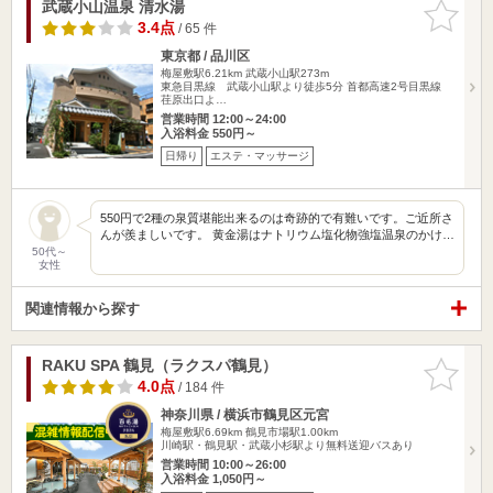
武蔵小山温泉 清水湯
お気に入
りに追加
3.4点
/ 65 件
東京都 / 品川区
梅屋敷駅6.21km
武蔵小山駅273m
東急目黒線 武蔵小山駅より徒歩5分 首都高速2号目黒線
荏原出口よ…
営業時間 12:00～24:00
入浴料金 550円～
日帰り
エステ・マッサージ
550円で2種の泉質堪能出来るのは奇跡的で有難いです。ご近所さ
んが羨ましいです。 黄金湯はナトリウム塩化物強塩温泉のかけ…
50代～
女性
関連情報から探す
RAKU SPA 鶴見（ラクスパ鶴見）
お気に入
りに追加
4.0点
/ 184 件
神奈川県 / 横浜市鶴見区元宮
梅屋敷駅6.69km
鶴見市場駅1.00km
川崎駅・鶴見駅・武蔵小杉駅より無料送迎バスあり
営業時間 10:00～26:00
入浴料金 1,050円～