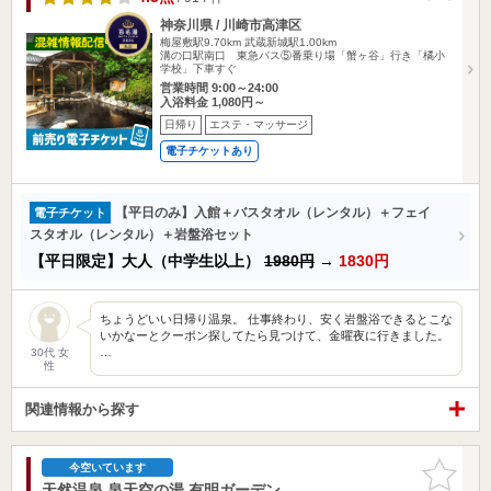
神奈川県 / 川崎市高津区
梅屋敷駅9.70km
武蔵新城駅1.00km
溝の口駅南口 東急バス⑤番乗り場「蟹ヶ谷」行き「橘小
学校」下車すぐ
営業時間 9:00～24:00
入浴料金 1,080円～
日帰り
エステ・マッサージ
電子チケットあり
【平日のみ】入館＋バスタオル（レンタル）＋フェイ
電子チケット
スタオル（レンタル）＋岩盤浴セット
【平日限定】大人（中学生以上）
1980円
→
1830円
ちょうどいい日帰り温泉。 仕事終わり、安く岩盤浴できるとこな
いかなーとクーポン探してたら見つけて、金曜夜に行きました。
…
30代 女
性
関連情報から探す
お気に入
今空いています
りに追加
天然温泉 泉天空の湯 有明ガーデン