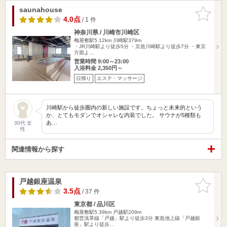
saunahouse
お気に入
りに追加
4.0点
/ 1 件
神奈川県 / 川崎市川崎区
梅屋敷駅5.12km
川崎駅379m
・JR川崎駅より徒歩5分 ・京急川崎駅より徒歩7分 ・東京
方面よ…
営業時間 9:00～23:00
入浴料金 2,350円～
日帰り
エステ・マッサージ
川崎駅から徒歩圏内の新しい施設です。ちょっと未来的という
か、とてもモダンでオシャレな内装でした。 サウナが5種類も
あ…
30代 女
性
関連情報から探す
戸越銀座温泉
お気に入
りに追加
3.5点
/ 37 件
東京都 / 品川区
梅屋敷駅5.39km
戸越駅209m
都営浅草線「戸越」駅より徒歩3分 東急池上線「戸越銀
座」駅より徒歩…