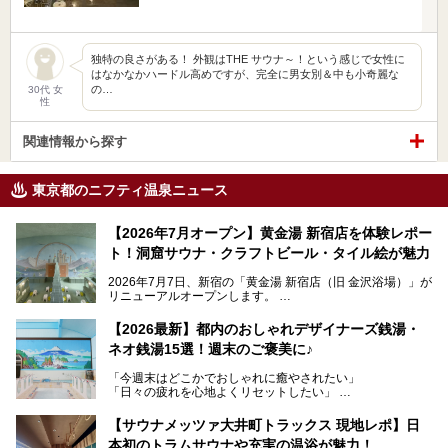
独特の良さがある！ 外観はTHE サウナ～！という感じで女性に
はなかなかハードル高めですが、完全に男女別＆中も小奇麗な
の…
30代 女
性
関連情報から探す
東京都のニフティ温泉ニュース
【2026年7月オープン】黄金湯 新宿店を体験レポー
ト！洞窟サウナ・クラフトビール・タイル絵が魅力
2026年7月7日、新宿の「黄金湯 新宿店（旧 金沢浴場）」が
リニューアルオープンします。
レトロでノスタルジックなタイル絵はそのまま、昔からここ
【2026最新】都内のおしゃれデザイナーズ銭湯・
を知る地元の人にも、新しく足を運んでくれる人にも愛され
ネオ銭湯15選！週末のご褒美に♪
る、今の時代の"銭湯"として生まれ変わりました。洞窟のよ
うなユニークなサウナ、自家醸造のクラフトビールが飲める
「今週末はどこかでおしゃれに癒やされたい」
ビアバーなど、新しく登場したスポットも併せて紹介しま
「日々の疲れを心地よくリセットしたい」
す。充実した設備があるのに、基本の入浴料が銭湯価格の5
──そんなときにおすすめなのが、今、都内で大きなブーム
50円というのも嬉しすぎます！
となっている新しいスタイルの銭湯です。
【サウナメッツァ大井町トラックス 現地レポ】日
本初のトラムサウナや充実の温浴が魅力！
最近、SNSやメディアで「デザイナーズ銭湯」や「ネオ銭