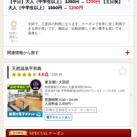
【平日】大人（中学生以上）
1250円
→
1200円
【土日祝】
大人（中学生以上）
1550円
→
1200円
今回で、三度目の利用になります。クーポンで非常に安く利用で
きる所が良いです。施設は、比較的新しく使い勝手も良いです。
温泉も…
50代～
指定し
ない
関連情報から探す
天然温泉平和島
お気に入
りに追加
4.6点
/ 206 件
東京都 / 大田区
梅屋敷駅2.29km
大森海岸駅584m
京浜急行線 平和島駅徒歩約12分/ワンコインバス3分（100
円）、Ｊ…
営業時間 0:00～24:00
入浴料金 2,400円～
日帰り
宿泊
エステ・マッサージ
電子チケットあり