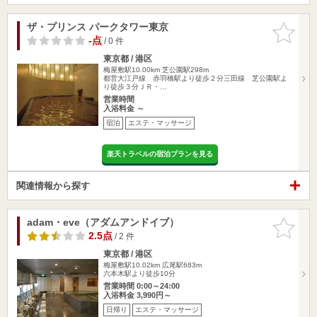
ザ・プリンス パークタワー東京
お気に入
りに追加
-点
/ 0 件
東京都 / 港区
梅屋敷駅10.00km
芝公園駅298m
都営大江戸線 赤羽橋駅より徒歩２分三田線 芝公園駅よ
り徒歩３分ＪＲ・…
営業時間
入浴料金 ～
宿泊
エステ・マッサージ
楽天トラベルの宿泊プランを見る
関連情報から探す
adam・eve（アダムアンドイブ）
お気に入
りに追加
2.5点
/ 2 件
東京都 / 港区
梅屋敷駅10.02km
広尾駅683m
六本木駅より徒歩10分
営業時間 0:00～24:00
入浴料金 3,990円～
日帰り
エステ・マッサージ