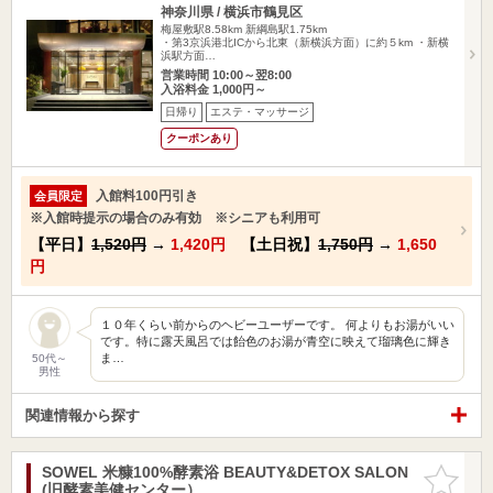
神奈川県 / 横浜市鶴見区
梅屋敷駅8.58km
新綱島駅1.75km
・第3京浜港北ICから北東（新横浜方面）に約５km ・新横
浜駅方面…
営業時間 10:00～翌8:00
入浴料金 1,000円～
日帰り
エステ・マッサージ
クーポンあり
入館料100円引き
会員限定
※入館時提示の場合のみ有効 ※シニアも利用可
【平日】
1,520円
→
1,420円
【土日祝】
1,750円
→
1,650
円
１０年くらい前からのヘビーユーザーです。 何よりもお湯がいい
です。特に露天風呂では飴色のお湯が青空に映えて瑠璃色に輝き
ま…
50代～
男性
関連情報から探す
SOWEL 米糠100%酵素浴 BEAUTY&DETOX SALON
お気に入
(旧酵素美健センター）
りに追加