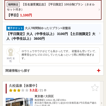
【百名湯受賞記念】【平日限定】100分制プラン（タオル
期間限定
セット付き）
【平日】
1,100円
大人7時間制ゆったりプラン+岩盤浴
電子チケット
【平日限定】大人（中学生以上）
3100円
【土日祝限定】大
人（中学生以上）
3600円
ロウリュウサウナがとても良かったです。 岩盤浴も空いていて、
携帯見ながらゴロゴロしていたらあっという間に時間が過ぎま
す。
30代 女
性
関連情報から探す
久松温泉【休業中】
お気に入
りに追加
3.2点
/ 21 件
東京都 / 大田区
梅屋敷駅2.44km
池上駅199m
東京急行電鉄池上駅から徒歩3分首都高速2号目黒線戸越出
口から国道1号…