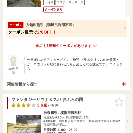
日帰り
エステ・マッサージ
クーポンあり
入館料割引（朝風呂利用不可）
クーポン
クーポン提示で
2％OFF！
他にも1種類のクーポンがあります
一日楽しめるアミューズメント施設 プラネタリウムの岩盤浴と
か、ロウリュも歌に合わせたりと楽しくなる施設です。 コミック
も…
40代 男
性
関連情報から探す
ファンタジーサウナ＆スパ おふろの国
お気に入
りに追加
3.6点
/ 46 件
神奈川県 / 横浜市鶴見区
梅屋敷駅6.80km
鶴見市場駅1.15km
JR川崎駅・鶴見駅よりバス利用、新鶴見橋停留所下車第2
京浜国道1号線…
営業時間 11:00～23:00