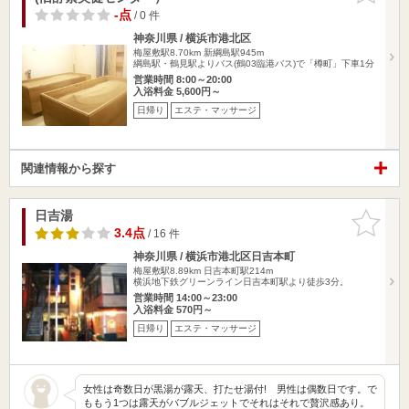
-点
/ 0 件
神奈川県 / 横浜市港北区
梅屋敷駅8.70km
新綱島駅945m
綱島駅・鶴見駅よりバス(鶴03臨港バス)で「樽町」下車1分
営業時間 8:00～20:00
入浴料金 5,600円～
日帰り
エステ・マッサージ
関連情報から探す
日吉湯
お気に入
りに追加
3.4点
/ 16 件
神奈川県 / 横浜市港北区日吉本町
梅屋敷駅8.89km
日吉本町駅214m
横浜地下鉄グリーンライン日吉本町駅より徒歩3分。
営業時間 14:00～23:00
入浴料金 570円～
日帰り
エステ・マッサージ
女性は奇数日が黒湯が露天、打たせ湯付! 男性は偶数日です。で
ももう1つは露天がバブルジェットでそれはそれで贅沢感あり。