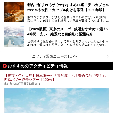
なる違いを分かりやすく解説！さらに、都内で絶対に外せな
ツァ大井町トラックス」がニューオープン。施設の様子をレ
いおしゃれな名店15選を、おすすめの順番で一挙にご紹介
都内で泊まれるサウナおすすめ14選！安いカプセル
ポ―トします。
します。
ホテルや女性・カップル向けを厳選【2026年版】
個性豊かなサウナがひしめき合う東京都内には、24時間営
業のサウナ施設や泊まれるサウナ施設が数多くあります。
終電を逃した深夜の利用に限らず、時間を気にしないサウナ
を旅の目的とする「サ旅」や自分へのご褒美のための宿泊な
【2026最新】東京のスーパー銭湯おすすめ30選！2
ど、自分の好きなタイミングで好きなだけサ活ができるのが
4時間・安い・絶景など目的別に厳選紹介
魅力です。
仕事帰りにお風呂やサウナでサッとリフレッシュしたい日も
最近では、男性専用施設だけでなく、カップルや女性に嬉し
あれば、週末はお風呂に入ったり漫画を読んだりしながら一
い個室サウナも増えてきました。
日中ダラダラ過ごしたい日もあると思います。
この記事では、東京都内にある24時間営業のサウナの中か
また、終電を逃してしまい、「このまま朝までゆっくりでき
ら、特におすすめしたい施設14選をご紹介します。
ニフティ温泉ニュースTOPへ
る場所があれば」と探した経験がある人も多いのではないで
宿泊可能な施設もピックアップしているので、ぜひチェック
しょうか。
してみてください。
おすすめのアクティビティ情報
そこで本記事では、東京でおすすめのスーパー銭湯を、目的
別に厳選した30施設からご紹介します。
【東京・伊豆大島】日本唯一の「裏砂漠」へ！普通免許で楽しむ
24時間営業で宿泊できる施設や、1,000円以下で楽しめる安
四輪バギー絶景ツアー【120分】
い施設、デートや休日レジャーにもぴったりなエンタメ要素
が充実した施設など、利用のシーンに合わせて参考にしてく
東京都大島町岡田字助田28-1
ださい。