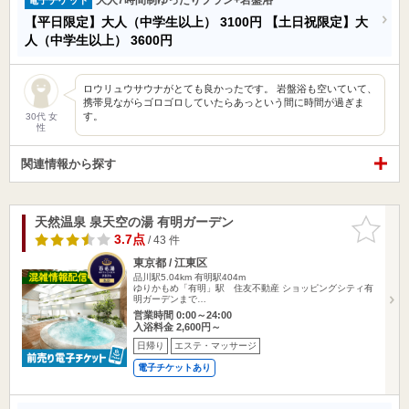
【平日限定】大人（中学生以上）
3100円
【土日祝限定】大
人（中学生以上）
3600円
ロウリュウサウナがとても良かったです。 岩盤浴も空いていて、
携帯見ながらゴロゴロしていたらあっという間に時間が過ぎま
す。
30代 女
性
関連情報から探す
天然温泉 泉天空の湯 有明ガーデン
お気に入
りに追加
3.7点
/ 43 件
東京都 / 江東区
品川駅5.04km
有明駅404m
ゆりかもめ「有明」駅 住友不動産 ショッピングシティ有
明ガーデンまで…
営業時間 0:00～24:00
入浴料金 2,600円～
日帰り
エステ・マッサージ
電子チケットあり