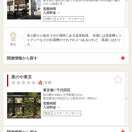
東京急行電鉄池上駅から徒歩3分首都高速2号目黒線戸越出
口から国道1号…
営業時間
入浴料金 ～
日帰り
エステ・マッサージ
池上駅から徒歩３分の場所にある温泉銭湯。 浴場には温泉槽とジ
ャグジーなどの白湯槽がそれぞれ２つあるけれど、黒湯にばかり
入…
匿名
関連情報から探す
星のや東京
お気に入
りに追加
-点
/ 0 件
東京都 / 千代田区
品川駅6.99km
大手町駅151m
東京駅丸の内北口より徒歩10分（850m）
営業時間
入浴料金 ～
宿泊
エステ・マッサージ