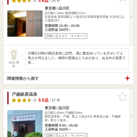
3.6点
/ 26 件
東京都 / 品川区
品川駅1.24km
新馬場駅221m
京急本線 新馬場駅より徒歩3分首都高速湾岸線 大井出口よ
り国道357…
営業時間 15:00～23:00
入浴料金 550円～
日帰り
エステ・マッサージ
日曜日15時の開店直前に訪問。 既に数名待っている方がいて人
気さが伺えました。独特の黒湯はとろみがあり、ぬるめの温度で
長…
30代 男
性
関連情報から探す
戸越銀座温泉
お気に入
りに追加
3.5点
/ 37 件
東京都 / 品川区
品川駅2.40km
戸越駅209m
都営浅草線「戸越」駅より徒歩3分 東急池上線「戸越銀
座」駅より徒歩…
営業時間 8:00～25:00
入浴料金 550円～
日帰り
エステ・マッサージ