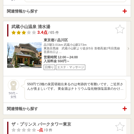
関連情報から探す
武蔵小山温泉 清水湯
お気に入
りに追加
3.4点
/ 65 件
東京都 / 品川区
品川駅3.01km
武蔵小山駅273m
東急目黒線 武蔵小山駅より徒歩5分 首都高速2号目黒線
荏原出口よ…
営業時間 12:00～24:00
入浴料金 550円～
日帰り
エステ・マッサージ
550円で2種の泉質堪能出来るのは奇跡的で有難いです。ご近所さ
んが羨ましいです。 黄金湯はナトリウム塩化物強塩温泉のかけ…
50代～
女性
関連情報から探す
ザ・プリンス パークタワー東京
お気に入
りに追加
-点
/ 0 件