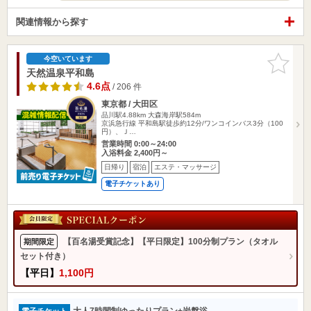
関連情報から探す
お気に入
今空いています
りに追加
天然温泉平和島
4.6点
/ 206 件
東京都 / 大田区
品川駅4.88km
大森海岸駅584m
京浜急行線 平和島駅徒歩約12分/ワンコインバス3分（100
円）、Ｊ…
営業時間 0:00～24:00
入浴料金 2,400円～
日帰り
宿泊
エステ・マッサージ
電子チケットあり
【百名湯受賞記念】【平日限定】100分制プラン（タオル
期間限定
セット付き）
【平日】
1,100円
大人7時間制ゆったりプラン+岩盤浴
電子チケット