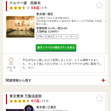
テルマー湯 西麻布
お気に入
りに追加
3.8点
/ 4 件
東京都 / 港区
品川駅3.77km
六本木駅494m
日比谷線 六本木駅から徒歩5分 東京メトロ千代田線 乃木坂
駅から徒…
営業時間 11:00～翌10:00
入浴料金 3,200円～
日帰り
宿泊
エステ・マッサージ
楽天トラベルの宿泊プランを見る
平日夕方から夜にかけて利用しましたが、とても満喫できまし
た。そこまで混んでおらずゆっくりできてサウナは特に最高でし
た。エジ…
30代 男
性
関連情報から探す
東京豊洲 万葉倶楽部
お気に入
りに追加
4.7点
/ 23 件
東京都 / 江東区