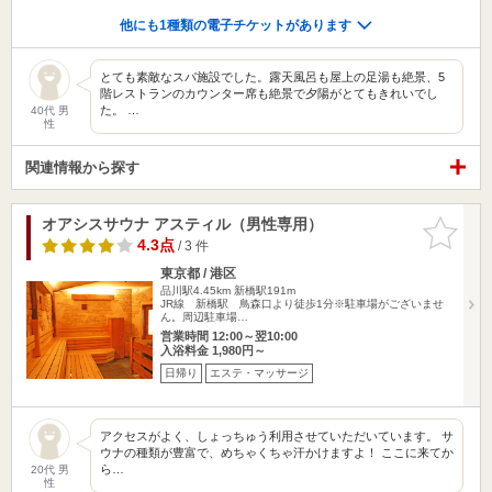
他にも1種類の電子チケットがあります
とても素敵なスパ施設でした。露天風呂も屋上の足湯も絶景、5
階レストランのカウンター席も絶景で夕陽がとてもきれいでし
た。 …
40代 男
性
関連情報から探す
オアシスサウナ アスティル（男性専用）
お気に入
りに追加
4.3点
/ 3 件
東京都 / 港区
品川駅4.45km
新橋駅191m
JR線 新橋駅 鳥森口より徒歩1分※駐車場がございませ
ん。周辺駐車場…
営業時間 12:00～翌10:00
入浴料金 1,980円～
日帰り
エステ・マッサージ
アクセスがよく、しょっちゅう利用させていただいています。 サ
ウナの種類が豊富で、めちゃくちゃ汗かけますよ！ ここに来てか
ら…
20代 男
性