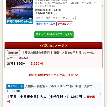
品川駅4.44km
市場前駅215m
※千客万来2階にてゆりかもめ「市場前駅」とペデストリ
アンデッキで連結…
営業時間 0:00～24:00
入浴料金 3,850円～
日帰り
宿泊
エステ・マッサージ
電子チケットあり
クーポンあり
楽天トラベルの宿泊プランを見る
【夏休み限定特別割引】日帰り入館600円割引（クーポン
期間限定
コード：18222）
通常
3,850円
→
3,250円
他にも4種類のクーポンがあります
入館料＋岩盤浴＋セルフドリンク1杯 割引 受付コー
電子チケット
ド 10284
【平日、土日祝全日】大人（中学生以上）
6050円
→
5445
円