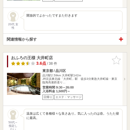
開放的でよかったですまた行きます
20代 女
性
関連情報から探す
おふろの王様 大井町店
お気に入
りに追加
3.6点
/ 38 件
東京都 / 品川区
品川駅2.59km
大井町駅142m
JR京浜東北線「大井町」駅 徒歩3分東急大井町線・東京
臨海高速鉄道り…
営業時間 9:30～26:00
入浴料金 1,500円～
日帰り
エステ・マッサージ
温泉は広くて各種様々な良さあり。気に入ったのは壺。うたた寝
に最高。
50代～
指定し
ない