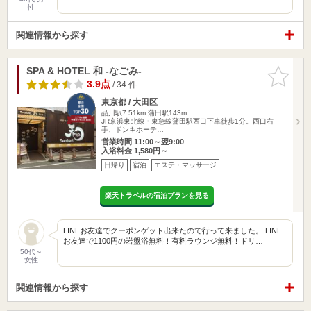
性
関連情報から探す
SPA & HOTEL 和 -なごみ-
お気に入
りに追加
3.9点
/ 34 件
東京都 / 大田区
品川駅7.51km
蒲田駅143m
JR京浜東北線・東急線蒲田駅西口下車徒歩1分。西口右
手、ドンキホーテ…
営業時間 11:00～翌9:00
入浴料金 1,580円～
日帰り
宿泊
エステ・マッサージ
楽天トラベルの宿泊プランを見る
LINEお友達でクーポンゲット出来たので行って来ました。 LINE
お友達で1100円の岩盤浴無料！有料ラウンジ無料！ドリ…
50代～
女性
関連情報から探す