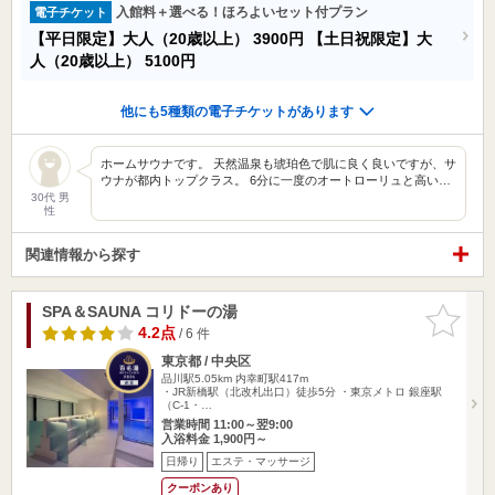
入館料＋選べる！ほろよいセット付プラン
電子チケット
【平日限定】大人（20歳以上）
3900円
【土日祝限定】大
人（20歳以上）
5100円
他にも5種類の電子チケットがあります
ホームサウナです。 天然温泉も琥珀色で肌に良く良いですが、サ
ウナが都内トップクラス。 6分に一度のオートローリュと高い…
30代 男
性
関連情報から探す
SPA＆SAUNA コリドーの湯
お気に入
りに追加
4.2点
/ 6 件
東京都 / 中央区
品川駅5.05km
内幸町駅417m
・JR新橋駅（北改札出口）徒歩5分 ・東京メトロ 銀座駅
（C-1・…
営業時間 11:00～翌9:00
入浴料金 1,900円～
日帰り
エステ・マッサージ
クーポンあり