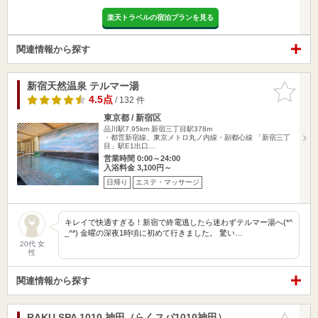
楽天トラベルの宿泊プランを見る
関連情報から探す
新宿天然温泉 テルマー湯
お気に入
りに追加
4.5点
/ 132 件
東京都 / 新宿区
品川駅7.95km
新宿三丁目駅378m
・都営新宿線、東京メトロ丸ノ内線・副都心線 「新宿三丁
目」駅E1出口…
営業時間 0:00～24:00
入浴料金 3,100円～
日帰り
エステ・マッサージ
キレイで快適すぎる！新宿で終電逃したら迷わずテルマー湯へ(*^
_^*) 金曜の深夜1時頃に初めて行きました。 驚い…
20代 女
性
関連情報から探す
RAKU SPA 1010 神田（らくスパ1010神田）
お気に入