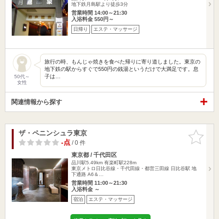
地下鉄月島駅より徒歩3分
営業時間 14:00～21:30
入浴料金 550円～
日帰り
エステ・マッサージ
旅行の時、もんじゃ焼きを食べた帰りに寄り道しました。東京の
地下鉄の駅からすぐで550円の銭湯というだけで大満足です。息
子は…
50代～
女性
関連情報から探す
ザ・ペニンシュラ東京
お気に入
りに追加
-点
/ 0 件
東京都 / 千代田区
品川駅5.49km
有楽町駅228m
東京メトロ日比谷線・千代田線・都営三田線 日比谷駅 地
下通路 A6＆…
営業時間 11:00～21:30
入浴料金 ～
宿泊
エステ・マッサージ