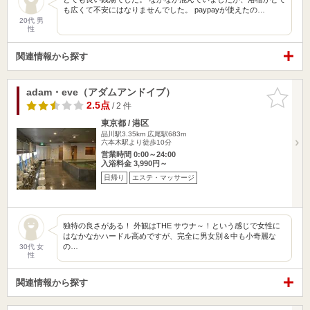
も広くて不安にはなりませんでした。 paypayが使えたの…
20代 男
性
関連情報から探す
adam・eve（アダムアンドイブ）
お気に入
りに追加
2.5点
/ 2 件
東京都 / 港区
品川駅3.35km
広尾駅683m
六本木駅より徒歩10分
営業時間 0:00～24:00
入浴料金 3,990円～
日帰り
エステ・マッサージ
独特の良さがある！ 外観はTHE サウナ～！という感じで女性に
はなかなかハードル高めですが、完全に男女別＆中も小奇麗な
の…
30代 女
性
関連情報から探す