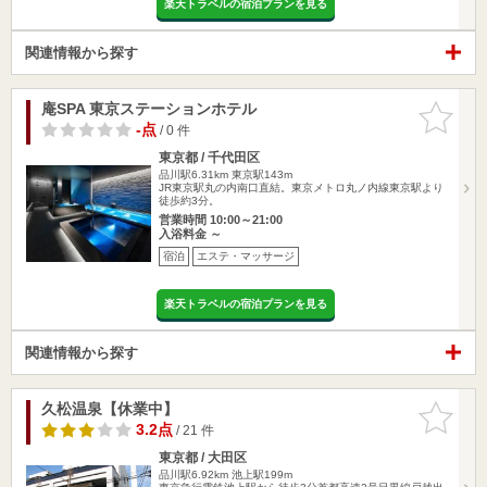
楽天トラベルの宿泊プランを見る
関連情報から探す
庵SPA 東京ステーションホテル
お気に入
りに追加
-点
/ 0 件
東京都 / 千代田区
品川駅6.31km
東京駅143m
JR東京駅丸の内南口直結。東京メトロ丸ノ内線東京駅より
徒歩約3分。
営業時間 10:00～21:00
入浴料金 ～
宿泊
エステ・マッサージ
楽天トラベルの宿泊プランを見る
関連情報から探す
久松温泉【休業中】
お気に入
りに追加
3.2点
/ 21 件
東京都 / 大田区
品川駅6.92km
池上駅199m