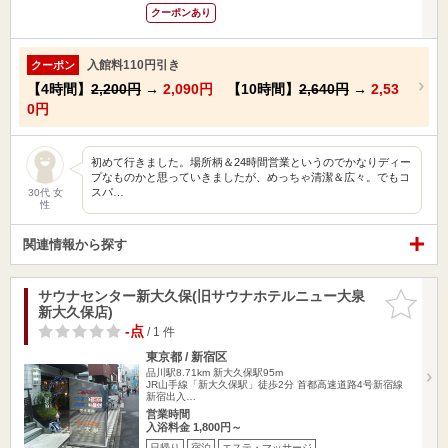
クーポンあり
入館料110円引き
クーポン
【4時間】
2,200円
→
2,090円
【10時間】
2,640円
→
2,53
0円
初めて行きました。場所柄＆24時間営業というのでかなりディー
プなものかと思っていきましたが、めっちゃ清潔＆広々。でもコ
スパ…
30代 女
性
関連情報から探す
サウナセンター新大久保(旧サウナホテルニュー大泉
お気に入
新大久保店)
りに追加
-点
/ 1 件
東京都 / 新宿区
品川駅8.71km
新大久保駅95m
JR山手線「新大久保駅」徒歩2分 首都高速道路4号新宿線
新宿出入…
営業時間
入浴料金 1,800円～
日帰り
宿泊
エステ・マッサージ