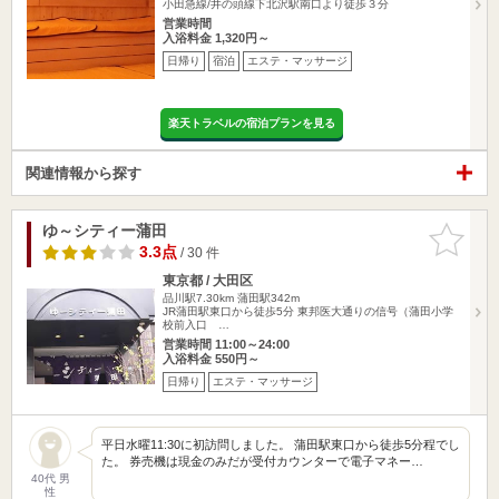
小田急線/井の頭線下北沢駅南口より徒歩３分
営業時間
入浴料金 1,320円～
日帰り
宿泊
エステ・マッサージ
楽天トラベルの宿泊プランを見る
関連情報から探す
ゆ～シティー蒲田
お気に入
りに追加
3.3点
/ 30 件
東京都 / 大田区
品川駅7.30km
蒲田駅342m
JR蒲田駅東口から徒歩5分 東邦医大通りの信号（蒲田小学
校前入口 …
営業時間 11:00～24:00
入浴料金 550円～
日帰り
エステ・マッサージ
平日水曜11:30に初訪問しました。 蒲田駅東口から徒歩5分程でし
た。 券売機は現金のみだが受付カウンターで電子マネー…
40代 男
性