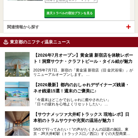
楽天トラベルの宿泊プランを見る
関連情報から探す
東京都のニフティ温泉ニュース
【2026年7月オープン】黄金湯 新宿店を体験レポー
ト！洞窟サウナ・クラフトビール・タイル絵が魅力
2026年7月7日、新宿の「黄金湯 新宿店（旧 金沢浴場）」が
リニューアルオープンします。
レトロでノスタルジックなタイル絵はそのまま、昔からここ
【2026最新】都内のおしゃれデザイナーズ銭湯・
を知る地元の人にも、新しく足を運んでくれる人にも愛され
ネオ銭湯15選！週末のご褒美に♪
る、今の時代の"銭湯"として生まれ変わりました。洞窟のよ
うなユニークなサウナ、自家醸造のクラフトビールが飲める
「今週末はどこかでおしゃれに癒やされたい」
ビアバーなど、新しく登場したスポットも併せて紹介しま
「日々の疲れを心地よくリセットしたい」
す。充実した設備があるのに、基本の入浴料が銭湯価格の5
──そんなときにおすすめなのが、今、都内で大きなブーム
50円というのも嬉しすぎます！
となっている新しいスタイルの銭湯です。
【サウナメッツァ大井町トラックス 現地レポ】日
本初のトラムサウナや充実の温浴が魅力！
最近、SNSやメディアで「デザイナーズ銭湯」や「ネオ銭
湯」という言葉をよく耳にしませんか？
SNSで“行ってみたい！”の声がたくさんの話題の施設。東
京・JR大井町駅（トラックス口／西口）すぐの大型商業施
本記事では、そもそもこれらがどんな銭湯なのか、その気に
設・大井町 トラックスに、2026年3月28日、「サウナメッ