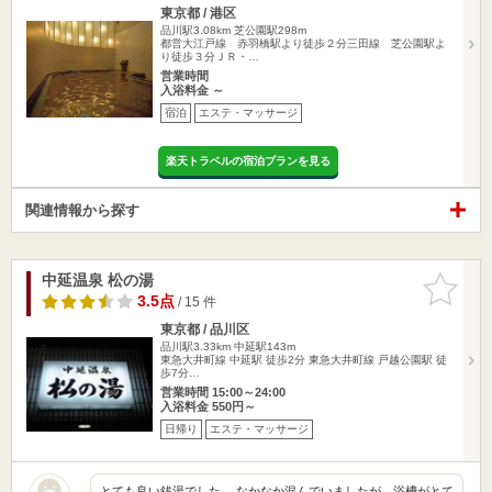
東京都 / 港区
品川駅3.08km
芝公園駅298m
都営大江戸線 赤羽橋駅より徒歩２分三田線 芝公園駅よ
り徒歩３分ＪＲ・…
営業時間
入浴料金 ～
宿泊
エステ・マッサージ
楽天トラベルの宿泊プランを見る
関連情報から探す
中延温泉 松の湯
お気に入
りに追加
3.5点
/ 15 件
東京都 / 品川区
品川駅3.33km
中延駅143m
東急大井町線 中延駅 徒歩2分 東急大井町線 戸越公園駅 徒
歩7分…
営業時間 15:00～24:00
入浴料金 550円～
日帰り
エステ・マッサージ
とても良い銭湯でした。 なかなか混んでいましたが、浴槽がとて