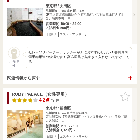
東京都 / 大田区
品川駅8.30km
雑色駅734m
JR京浜東北線蒲田駅から京浜急行バス羽田車庫行きで8
分、蒲田本町下車…
営業時間 10:00～24:00
入浴料金 550円～
日帰り
エステ・マッサージ
セレッソサポーター、サッカー好きにおすすめしたい！香川真司
選手御用達の銭湯です！ 高温風呂が熱すぎて入れないですが、入
る…
20代 男
性
関連情報から探す
RUBY PALACE（女性専用）
お気に入
りに追加
4.2点
/ 9 件
東京都 / 新宿区
品川駅8.45km
新大久保駅373m
西武新宿線【西武新宿駅】北口より徒歩5分 JR山手線【新
大久保駅】…
営業時間 7:30～23:00
入浴料金 1,320円～
日帰り
エステ・マッサージ