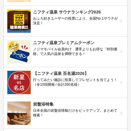
ニフティ温泉 サウナランキング2026
おふろ好きユーザーの投票により、全国No.1サウナが
決定！
ニフティ温泉プレミアムクーポン
ノジマモバイル会員向け 通常よりもお得な「特別価
格」で人気の温泉を満喫できる！
【ニフティ温泉 百名湯2026】
行ってみたい施設に投票してプレゼントを当てよう！
（全10回開催 / 合計260名様）
岩盤浴特集
日本全国の岩盤浴情報だけをピックアップ。まとめて
検索！