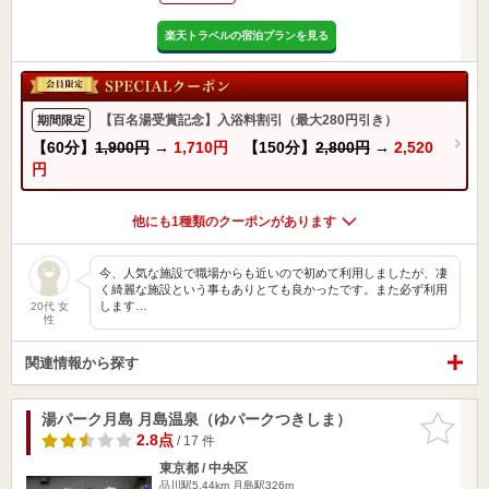
楽天トラベルの宿泊プランを見る
【百名湯受賞記念】入浴料割引（最大280円引き）
期間限定
【60分】
1,900円
→
1,710円
【150分】
2,800円
→
2,520
円
他にも1種類のクーポンがあります
今、人気な施設で職場からも近いので初めて利用しましたが、凄
く綺麗な施設という事もありとても良かったです。また必ず利用
します…
20代 女
性
関連情報から探す
湯パーク月島 月島温泉（ゆパークつきしま）
お気に入
りに追加
2.8点
/ 17 件
東京都 / 中央区
品川駅5.44km
月島駅326m