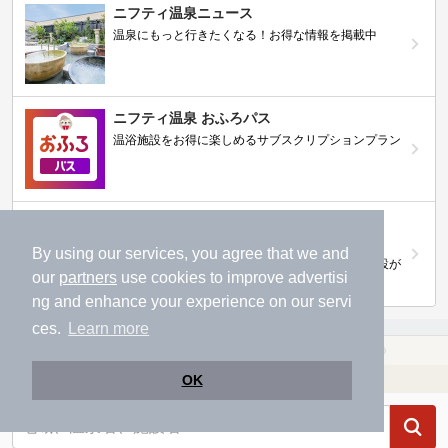
ニフティ温泉ニュース
温泉にもっと行きたくなる！お得な情報を掲載中
ニフティ温泉 おふろパス
温浴施設をお得に楽しめるサブスクリプションプラン
【ニフティライフスタイル株主優待のご案
内】
By using our services, you agree that we and
株主優待制度で人気の温浴施設に行こう！対象施設が
our
partners
use cookies to improve advertisi
拡充されました！
ng and enhance your experience on our servi
ces.
Learn more
温泉TOP
関東
東京都
品川駅
【クーポンあり】マッサージ、エステがある品川駅近くの温泉、日帰り温泉、スーパー銭湯おすすめ
温浴施設を探す
OK