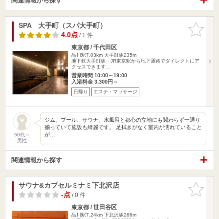
関連情報から探す
SPA 大手町（スパ大手町）
お気に入
りに追加
4.0点
/ 1 件
東京都 / 千代田区
品川駅7.03km
大手町駅235m
地下鉄大手町駅・JR東京駅から地下通路でダイレクトにア
クセスできます…
営業時間 10:00～19:00
入浴料金 3,300円～
日帰り
エステ・マッサージ
ジム、プール、サウナ、水風呂と都心の立地にも関わらず一通り
揃っていて施設も綺麗です。 足拭きがなく室内が濡れていること
が…
50代～
男性
関連情報から探す
サウナ&カプセルミナミ下北沢店
お気に入
りに追加
-点
/ 0 件
東京都 / 世田谷区
品川駅7.24km
下北沢駅266m