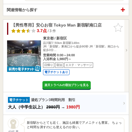
関連情報から探す
【男性専用】安心お宿 Tokyo Man 新宿駅南口店
お気に入
りに追加
3.7点
/ 3 件
東京都 / 新宿区
品川駅7.50km
新宿駅148m
JR「新宿駅」東南口から徒歩90秒 JR「新宿駅」南口から
徒歩3分…
営業時間 0:00～24:00
入浴料金 1,980円～
日帰り
宿泊
エステ・マッサージ
電子チケットあり
楽天トラベルの宿泊プランを見る
湯処プラン3時間利用 割引
電子チケット
大人（中学生以上）
2980円
→
1980円
新宿駅からとても近く、施設も綺麗でアメニティも豊富。 ちょっ
と時間を潰すのにも使えるのか良い。
40代 男