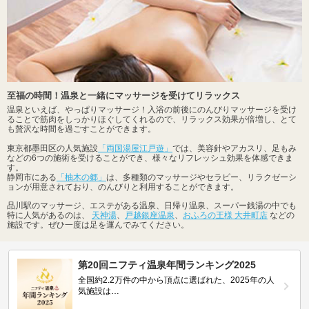
至福の時間！温泉と一緒にマッサージを受けてリラックス
温泉といえば、やっぱりマッサージ！入浴の前後にのんびりマッサージを受け
ることで筋肉をしっかりほぐしてくれるので、リラックス効果が倍増し、とて
も贅沢な時間を過ごすことができます。
東京都墨田区の人気施設
「両国湯屋江戸遊」
では、美容針やアカスリ、足もみ
などの6つの施術を受けることができ、様々なリフレッシュ効果を体感できま
す。
静岡市にある
「柚木の郷」
は、多種類のマッサージやセラピー、リラクゼーシ
ョンが用意されており、のんびりと利用することができます。
品川駅のマッサージ、エステがある温泉、日帰り温泉、スーパー銭湯の中でも
特に人気があるのは、
天神湯
、
戸越銀座温泉
、
おふろの王様 大井町店
などの
施設です。ぜひ一度は足を運んでみてください。
第20回ニフティ温泉年間ランキング2025
全国約2.2万件の中から頂点に選ばれた、2025年の人
気施設は…