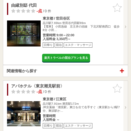
由縁別邸 代田
お気に入
りに追加
-点
/ 0 件
東京都 / 世田谷区
品川駅7.69km
世田谷代田駅89m
【電車】 小田急線 京王井の頭線 下北沢駅南西口 徒歩
8分 小田…
営業時間 9:00～22:00
入浴料金 3,350円～
日帰り
宿泊
エステ・マッサージ
楽天トラベルの宿泊プランを見る
関連情報から探す
アパホテル〈東京潮見駅前〉
お気に入
りに追加
-点
/ 0 件
東京都 / 江東区
品川駅7.91km
潮見駅172m
JR京葉線「潮見駅」東口を出て右手すぐ（東京駅から3駅7
分、舞浜駅か…
営業時間
入浴料金 ～
日帰り
宿泊
エステ・マッサージ