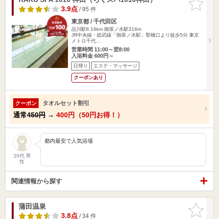
りに追加
3.9点
/ 95 件
東京都 / 千代田区
品川駅8.16km
御茶ノ水駅316m
JR中央線・総武線「御茶ノ水駅」聖橋口より徒歩5分 東京
メトロ千代…
営業時間 11:00～翌8:00
入浴料金 600円～
日帰り
エステ・マッサージ
クーポンあり
タオルセット割引
クーポン
通常
450円
→
400円（50円お得！）
都内最安で人気浴場
20代 男
性
関連情報から探す
蒲田温泉
お気に入
りに追加
3.8点
/ 34 件