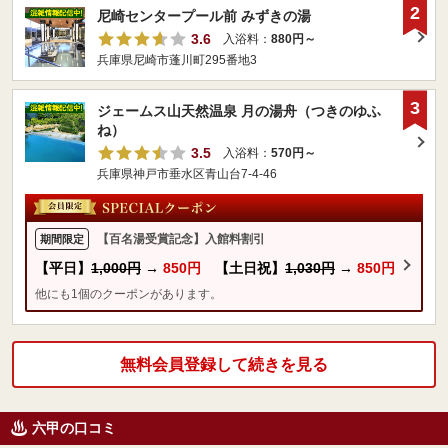
2
尼崎センタープール前 みずきの湯
3.6
入浴料：
880円～
兵庫県尼崎市蓬川町295番地3
3
ジェームス山天然温泉 月の湯舟（つきのゆふ
ね）
3.5
入浴料：
570円～
兵庫県神戸市垂水区青山台7-4-46
【百名湯受賞記念】入館料割引
期間限定
【平日】
1,000円
→
850円
【土日祝】
1,030円
→
850円
他にも1個のクーポンがあります。
無料会員登録して続きを見る
六甲の口コミ