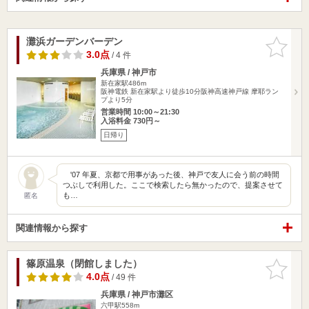
灘浜ガーデンバーデン
お気に入
りに追加
3.0点
/ 4 件
兵庫県 / 神戸市
新在家駅486m
阪神電鉄 新在家駅より徒歩10分阪神高速神戸線 摩耶ラン
プより5分
営業時間 10:00～21:30
入浴料金 730円～
日帰り
'07 年夏、京都で用事があった後、神戸で友人に会う前の時間
つぶしで利用した。ここで検索したら無かったので、提案させて
も…
匿名
関連情報から探す
篠原温泉（閉館しました）
お気に入
りに追加
4.0点
/ 49 件
兵庫県 / 神戸市灘区
六甲駅558m