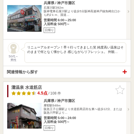
兵庫県 / 神戸市灘区
石屋川駅392m
阪神電車石屋川駅より徒歩5分阪神高速神戸線魚崎出口か
ら約2ｋｍ、国道…
営業時間 6:00～25:00
入浴料金 500円～
日帰り
リニューアルオープン！早々行ってきました笑 純度高い温泉はそ
のままで何となく懐かしさ 感じながらリフレッシュ。 外観…
50代～
男性
関連情報から探す
灘温泉 水道筋店
お気に入
りに追加
4.5点
/ 108 件
兵庫県 / 神戸市灘区
摩耶駅648m
阪急王子公園駅より水道筋商店街を東へ徒歩12分、または
阪急六甲駅より…
営業時間 5:00～24:00
入浴料金 500円～
日帰り