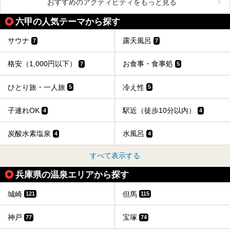
おすすめのアクティビティをもっと見る
六甲の人気テーマから探す
サウナ
露天風呂
7
7
格安（1,000円以下）
お食事・食事処
7
5
ひとり旅・一人旅
冷え性
5
5
子連れOK
駅近（徒歩10分以内）
4
4
炭酸水素塩泉
水風呂
4
4
すべて表示する
兵庫県の温泉エリアから探す
城崎
但馬
121
115
神戸
宝塚
77
74