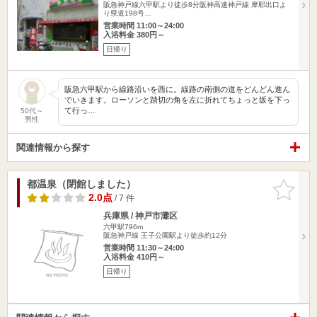
阪急神戸線六甲駅より徒歩8分阪神高速神戸線 摩耶出口よ
り県道198号…
営業時間 11:00～24:00
入浴料金 380円～
日帰り
阪急六甲駅から線路沿いを西に。線路の南側の道をどんどん進ん
でいきます。ローソンと踏切の角を左に折れてちょっと坂を下っ
て行っ…
50代～
男性
関連情報から探す
都温泉（閉館しました）
お気に入
りに追加
2.0点
/ 7 件
兵庫県 / 神戸市灘区
六甲駅796m
阪急神戸線 王子公園駅より徒歩約12分
営業時間 11:30～24:00
入浴料金 410円～
日帰り