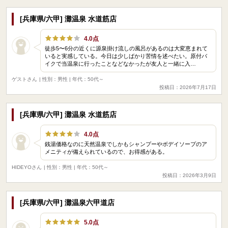
[兵庫県/六甲] 灘温泉 水道筋店
4.0点
徒歩5〜6分の近くに源泉掛け流しの風呂があるのは大変恵まれて
いると実感している。今日は少しばかり苦情を述べたい。原付バ
イクで当温泉に行ったことなどなかったが友人と一緒に入…
ゲストさん
| 性別：男性 | 年代：50代～
投稿日：2026年7月17日
[兵庫県/六甲] 灘温泉 水道筋店
4.0点
銭湯価格なのに天然温泉でしかもシャンプーやボデイソープのア
メニティが備えられているので、お得感がある。
HIDEYOさん
| 性別：男性 | 年代：50代～
投稿日：2026年3月9日
[兵庫県/六甲] 灘温泉六甲道店
5.0点