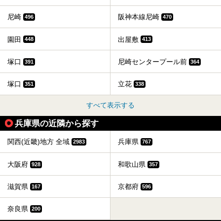
尼崎
阪神本線尼崎
496
470
園田
出屋敷
448
413
塚口
尼崎センタープール前
391
364
塚口
立花
351
338
すべて表示する
兵庫県の近隣から探す
関西(近畿)地方 全域
兵庫県
2983
767
大阪府
和歌山県
928
357
滋賀県
京都府
167
596
奈良県
200