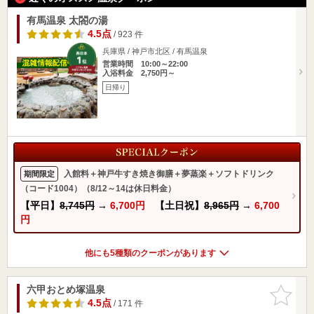
有馬温泉 太閤の湯
4.5点
/ 923 件
兵庫県 / 神戸市北区 / 有馬温泉
営業時間 10:00～22:00
入浴料金 2,750円～
日帰り
入館料＋神戸牛すき焼き御膳＋夢蒸楽＋ソフトドリンク
期間限定
（コード1004）（8/12～14は休日料金）
【平日】
8,745円
→
6,700円
【土日祝】
8,965円
→
6,700
円
他にも5種類のクーポンがあります
六甲おとめ塚温泉
お気に入
りに追加
4.5点
/ 171 件