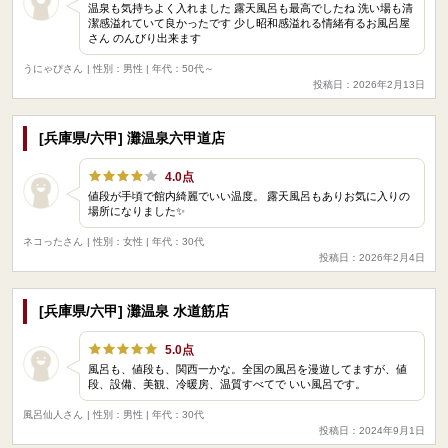
温泉も気持ちよく入れました 露天風呂も最高でしたね 洗い場も清
潔感溢れていて良かったです 少し昭和感溢れる情緒有るお風呂屋
さん のんびり出来ます
うにゃぴさん
| 性別：男性 | 年代：50代～
投稿日：2026年2月13日
[兵庫県/六甲] 灘温泉六甲道店
4.0点
値段が手頃で館内綺麗でいい温度。 露天風呂もありお気に入りの
場所になりました✨
ネコったさん
| 性別：女性 | 年代：30代
投稿日：2026年2月4日
[兵庫県/六甲] 灘温泉 水道筋店
5.0点
風呂も、値段も、関西一かな。全国の風呂を漫遊してますが、値
段、設備、美観、冷暖房、温質すべてで いい風呂です。
風呂仙人さん
| 性別：男性 | 年代：30代
投稿日：2024年9月1日