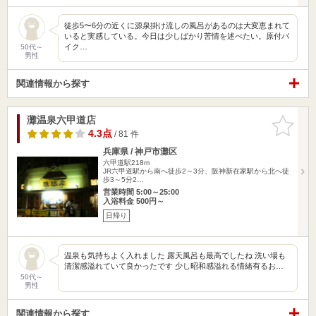
徒歩5〜6分の近くに源泉掛け流しの風呂があるのは大変恵まれて
いると実感している。今日は少しばかり苦情を述べたい。原付バ
イク…
50代～
男性
関連情報から探す
灘温泉六甲道店
お気に入
りに追加
4.3点
/ 81 件
兵庫県 / 神戸市灘区
六甲道駅218m
JR六甲道駅から南へ徒歩2～3分、阪神新在家駅から北へ徒
歩3～5分2…
営業時間 5:00～25:00
入浴料金 500円～
日帰り
温泉も気持ちよく入れました 露天風呂も最高でしたね 洗い場も
清潔感溢れていて良かったです 少し昭和感溢れる情緒有るお…
50代～
男性
関連情報から探す