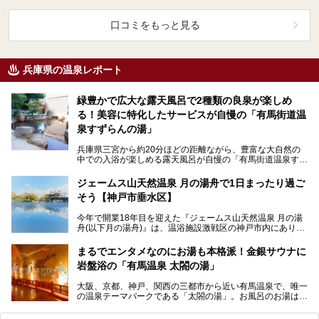
口コミをもっと見る
兵庫県の温泉レポート
緑豊かで広大な露天風呂で2種類の良泉が楽しめ
る！美容に特化したサービスが自慢の「有馬街道温
泉すずらんの湯」
兵庫県三宮から約20分ほどの距離ながら、豊富な大自然の
中での入浴が楽しめる露天風呂が自慢の「有馬街道温泉すず
らんの湯」。 美肌に効果的な2種類の源泉に加え…
ジェームス山天然温泉 月の湯舟で1日まったり過ご
そう【神戸市垂水区】
今年で開業18年目を迎えた『ジェームス山天然温泉 月の湯
舟(以下月の湯舟)』は、温浴施設激戦区の神戸市内にありま
す。 2021年10月、過去最大規模のリニュー…
まるでエンタメなのにお湯も本格派！金銀サウナに
岩盤浴の「有馬温泉 太閤の湯」
大阪、京都、神戸、関西の三都市から近い有馬温泉で、唯一
の温泉テーマパークである「太閤の湯」。お風呂のお湯は金
泉、銀泉、炭酸泉とそろって豪華絢爛、オリジナリティあ…