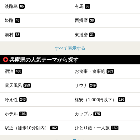
淡路島
有馬
65
55
姫路
西播磨
48
38
湯村
東播磨
38
31
すべて表示する
兵庫県の人気テーマから探す
宿泊
お食事・食事処
488
263
露天風呂
サウナ
259
249
冷え性
格安（1,000円以下）
243
196
ホテル
カップル
196
175
駅近（徒歩10分以内）
ひとり旅・一人旅
162
150