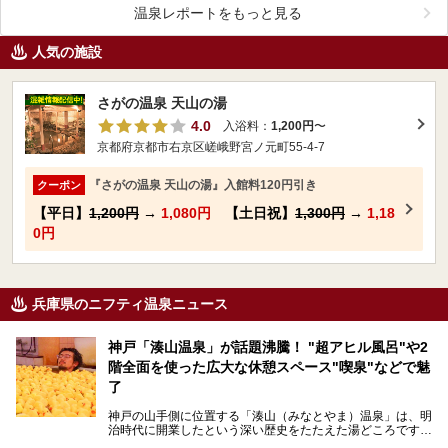
温泉レポートをもっと見る
人気の施設
さがの温泉 天山の湯
4.0
入浴料：
1,200円
〜
京都府京都市右京区嵯峨野宮ノ元町55-4-7
『さがの温泉 天山の湯』入館料120円引き
クーポン
【平日】
1,200円
→
1,080円
【土日祝】
1,300円
→
1,18
0円
兵庫県のニフティ温泉ニュース
神戸「湊山温泉」が話題沸騰！ "超アヒル風呂"や2
階全面を使った広大な休憩スペース"喫泉"などで魅
了
神戸の山手側に位置する「湊山（みなとやま）温泉」は、明
治時代に開業したという深い歴史をたたえた湯どころです。
そんな長寿の温泉が今、話題となっています。理由は湯船い