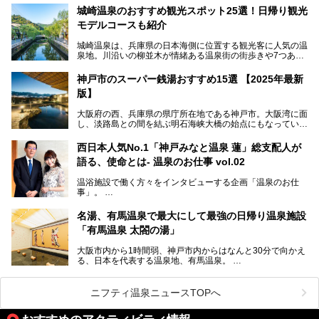
っぱいに浮かぶアヒルちゃん。さらに、ゆったりくつろげて
城崎温泉のおすすめ観光スポット25選！日帰り観光
コワーキングも可能な休憩スペースも人気に。斬新な企画や
モデルコースも紹介
設備で人々をアッと驚かせる湊山温泉の魅力をリポートしま
す。
城崎温泉は、兵庫県の日本海側に位置する観光客に人気の温
泉地。川沿いの柳並木が情緒ある温泉街の街歩きや7つある
外湯巡り、ロープウェイからの絶景、冬のカニ料理などで知
られています。鉄道の駅から温泉街が近く、歩いて回るのに
神戸市のスーパー銭湯おすすめ15選 【2025年最新
ちょうどよい規模で、日帰りでの訪問にもおすすめです。
版】
この記事では、城崎温泉と周辺の見どころから厳選した25
大阪府の西、兵庫県の県庁所在地である神戸市。大阪湾に面
の観光スポットをピックアップ。温泉やご当地グルメなどを
し、淡路島との間を結ぶ明石海峡大橋の始点にもなっていま
盛り込んだ日帰り観光モデルコースも紹介しているので、ぜ
す。古くから港町として栄え、異国情緒の残る異人館街や中
ひ参考にしてくださいね！
華街をはじめ、きらびやかに発展したハーバーランドなど、
西日本人気No.1「神戸みなと温泉 蓮」総支配人が
人気観光スポットもめじろ押しです。
語る、使命とは- 温泉のお仕事 vol.02
そして、温泉好きの視点から見ると、神戸市といえば何とい
っても「有馬温泉」。日本三古湯の一角をなす、歴史ある名
温浴施設で働く方々をインタビューする企画「温泉のお仕
湯です。そのお湯をリーズナブルに体験できる健康ランドや
事」。
スーパー銭湯があったら……。今回はそんな希望に沿う施設
第2弾はニフティ温泉年間ランキング2018で全国総合ランキ
も含め、おすすめのスパ銭をピックアップしてご紹介してい
ング西日本1位、2年連続「ベストオブ宿泊賞」に輝いた
きます！
名湯、有馬温泉で最大にして最強の日帰り温泉施設
「神戸みなと温泉 蓮」の魅力に迫りました！
「有馬温泉 太閤の湯」
大阪市内から1時間弱、神戸市内からはなんと30分で向かえ
る、日本を代表する温泉地、有馬温泉。
そのなかでも最大の規模を誇る「有馬温泉 太閤の湯」は、
有名な「金泉」と「銀泉」に加え、人工のの炭酸泉まで楽し
める、ある意味「最強」ともいえる施設です。
ニフティ温泉ニュースTOPへ
今回は自慢のお湯をメインにその魅力の数々を紹介します！