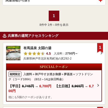
関連情報から探す
1
8
件中 1件～8件を表示
兵庫県の週間アクセスランキング
1
有馬温泉 太閤の湯
4.5
入浴料：
2750円～
兵庫県神戸市北区有馬町池の尻292-2
入館料＋神戸牛すき焼き御膳＋夢蒸楽＋ソフトドリン
期間限定
ク（コード1004）（8/12～14は休日料金）
【平日】
8,745円
→
6,700円
【土日祝】
8,965円
→
6,7
00円
他にも5個のクーポンがあります。