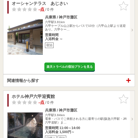
オーシャンテラス あじさい
お気に入
りに追加
-点
/ 0 件
兵庫県 / 神戸市灘区
六甲駅3.81km
六甲ケーブル山上駅からバスで10分（六甲山上駅より送迎
あり。六甲ケー…
営業時間
入浴料金 ～
宿泊
楽天トラベルの宿泊プランを見る
関連情報から探す
ホテル神戸六甲迎賓館
お気に入
りに追加
-点
/ 0 件
兵庫県 / 神戸市灘区
六甲駅3.84km
電車・バスでご来館される方に最寄りの駅(阪急六甲駅・JR
六甲道駅）ま…
営業時間 11:00～14:00
入浴料金 1,500円～