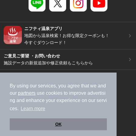
ニフティ温泉アプリ
地図から温泉検索！お得な限定クーポンも！
今すぐダウンロード！
ご意見ご要望 ・お問い合わせ
施設データの新規追加や修正依頼もこちらから
スマートフォン
/
PC
加盟店募集（資料請求）
広告出稿のご案内
By using our services, you agree that we and
our
partners
use cookies to improve advertisi
利用規約
ライフスタイルMEMBERS+規約
ng and enhance your experience on our servi
特定商取引法に基づく表記
ヘルプ
採用情報
ces.
Learn more
運営会社
個人情報保護ポリシー
©NIFTY Lifestyle Co., Ltd.
OK