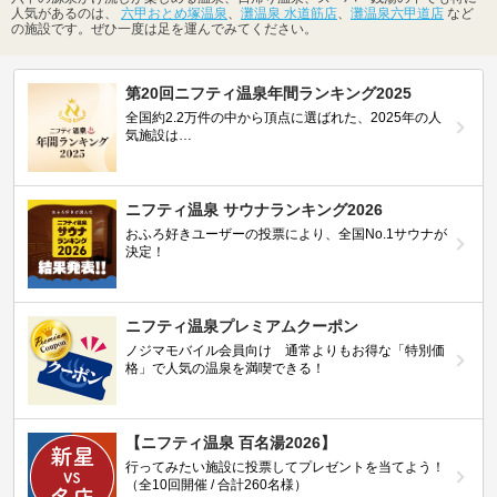
人気があるのは、
六甲おとめ塚温泉
、
灘温泉 水道筋店
、
灘温泉六甲道店
など
の施設です。ぜひ一度は足を運んでみてください。
第20回ニフティ温泉年間ランキング2025
全国約2.2万件の中から頂点に選ばれた、2025年の人
気施設は…
ニフティ温泉 サウナランキング2026
おふろ好きユーザーの投票により、全国No.1サウナが
決定！
ニフティ温泉プレミアムクーポン
ノジマモバイル会員向け 通常よりもお得な「特別価
格」で人気の温泉を満喫できる！
【ニフティ温泉 百名湯2026】
行ってみたい施設に投票してプレゼントを当てよう！
（全10回開催 / 合計260名様）