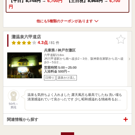
【平日】
8,745円
→
6,700円
【土日祝】
8,965円
→
6,700
円
他にも5種類のクーポンがあります
灘温泉六甲道店
お気に入
りに追加
4.3点
/ 81 件
兵庫県 / 神戸市灘区
六甲道駅218m
JR六甲道駅から南へ徒歩2～3分、阪神新在家駅から北へ徒
歩3～5分2…
営業時間 5:00～25:00
入浴料金 500円～
日帰り
源泉かけ流し
温泉も気持ちよく入れました 露天風呂も最高でしたね 洗い場も
清潔感溢れていて良かったです 少し昭和感溢れる情緒有るお…
50代～
男性
関連情報から探す