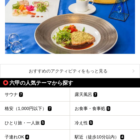
おすすめのアクティビティをもっと見る
六甲の人気テーマから探す
サウナ
露天風呂
7
7
格安（1,000円以下）
お食事・食事処
7
5
ひとり旅・一人旅
冷え性
5
5
子連れOK
駅近（徒歩10分以内）
4
4