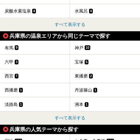
炭酸水素塩泉
水風呂
4
4
すべて表示する
兵庫県の温泉エリアから同じテーマで探す
有馬
神戸
9
10
六甲
宝塚
3
5
西宮
東播磨
7
2
西播磨
丹波篠山
1
1
淡路島
洲本
1
1
すべて表示する
兵庫県の人気テーマから探す