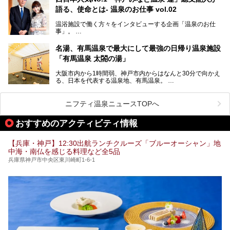
人気観光スポットもめじろ押しです。
語る、使命とは- 温泉のお仕事 vol.02
そして、温泉好きの視点から見ると、神戸市といえば何とい
っても「有馬温泉」。日本三古湯の一角をなす、歴史ある名
温浴施設で働く方々をインタビューする企画「温泉のお仕
湯です。そのお湯をリーズナブルに体験できる健康ランドや
事」。
スーパー銭湯があったら……。今回はそんな希望に沿う施設
第2弾はニフティ温泉年間ランキング2018で全国総合ランキ
も含め、おすすめのスパ銭をピックアップしてご紹介してい
ング西日本1位、2年連続「ベストオブ宿泊賞」に輝いた
きます！
名湯、有馬温泉で最大にして最強の日帰り温泉施設
「神戸みなと温泉 蓮」の魅力に迫りました！
「有馬温泉 太閤の湯」
大阪市内から1時間弱、神戸市内からはなんと30分で向かえ
る、日本を代表する温泉地、有馬温泉。
そのなかでも最大の規模を誇る「有馬温泉 太閤の湯」は、
有名な「金泉」と「銀泉」に加え、人工のの炭酸泉まで楽し
める、ある意味「最強」ともいえる施設です。
ニフティ温泉ニュースTOPへ
今回は自慢のお湯をメインにその魅力の数々を紹介します！
おすすめのアクティビティ情報
【兵庫・神戸】12:30出航ランチクルーズ「ブルーオーシャン」地
中海・南仏を感じる料理など全5品
兵庫県神戸市中央区東川崎町1-6-1