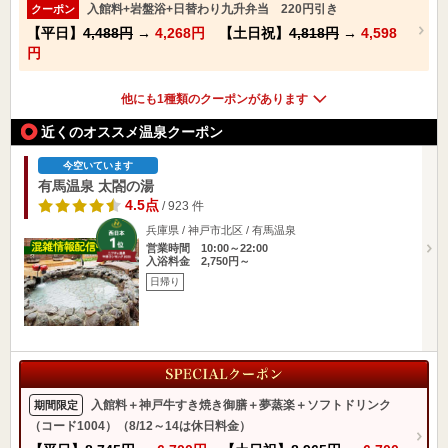
入館料+岩盤浴+日替わり九升弁当 220円引き
クーポン
【平日】
4,488円
→
4,268円
【土日祝】
4,818円
→
4,598
円
他にも1種類のクーポンがあります
近くのオススメ温泉クーポン
今空いています
有馬温泉 太閤の湯
4.5点
/ 923 件
兵庫県 / 神戸市北区 / 有馬温泉
営業時間 10:00～22:00
入浴料金 2,750円～
日帰り
入館料＋神戸牛すき焼き御膳＋夢蒸楽＋ソフトドリンク
期間限定
（コード1004）（8/12～14は休日料金）