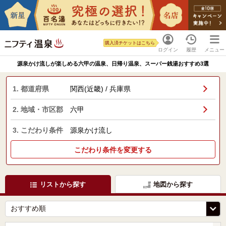
購入済チケットはこちら
ログイン
履歴
メニュー
源泉かけ流しが楽しめる六甲の温泉、日帰り温泉、スーパー銭湯おすすめ3選
1. 都道府県
関西(近畿) / 兵庫県
2. 地域・市区郡
六甲
3. こだわり条件
源泉かけ流し
こだわり条件を変更する
リストから探す
地図から探す