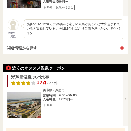
入浴料金 500円～
日帰り
源泉かけ流し
徒歩5〜6分の近くに源泉掛け流しの風呂があるのは大変恵まれて
いると実感している。今日は少しばかり苦情を述べたい。原付バ
イク…
50代～
男性
関連情報から探す
近くのオススメ温泉クーポン
潮芦屋温泉 スパ水春
4.2点
/ 37 件
兵庫県 / 芦屋市
営業時間 9:00～25:00
入浴料金 1,870円～
日帰り