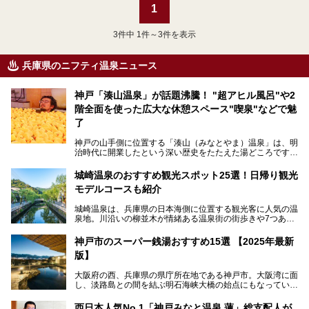
1
3
件中 1件～3件を表示
兵庫県のニフティ温泉ニュース
神戸「湊山温泉」が話題沸騰！ "超アヒル風呂"や2
階全面を使った広大な休憩スペース"喫泉"などで魅
了
神戸の山手側に位置する「湊山（みなとやま）温泉」は、明
治時代に開業したという深い歴史をたたえた湯どころです。
そんな長寿の温泉が今、話題となっています。理由は湯船い
っぱいに浮かぶアヒルちゃん。さらに、ゆったりくつろげて
城崎温泉のおすすめ観光スポット25選！日帰り観光
コワーキングも可能な休憩スペースも人気に。斬新な企画や
モデルコースも紹介
設備で人々をアッと驚かせる湊山温泉の魅力をリポートしま
す。
城崎温泉は、兵庫県の日本海側に位置する観光客に人気の温
泉地。川沿いの柳並木が情緒ある温泉街の街歩きや7つある
外湯巡り、ロープウェイからの絶景、冬のカニ料理などで知
られています。鉄道の駅から温泉街が近く、歩いて回るのに
神戸市のスーパー銭湯おすすめ15選 【2025年最新
ちょうどよい規模で、日帰りでの訪問にもおすすめです。
版】
この記事では、城崎温泉と周辺の見どころから厳選した25
大阪府の西、兵庫県の県庁所在地である神戸市。大阪湾に面
の観光スポットをピックアップ。温泉やご当地グルメなどを
し、淡路島との間を結ぶ明石海峡大橋の始点にもなっていま
盛り込んだ日帰り観光モデルコースも紹介しているので、ぜ
す。古くから港町として栄え、異国情緒の残る異人館街や中
ひ参考にしてくださいね！
華街をはじめ、きらびやかに発展したハーバーランドなど、
西日本人気No.1「神戸みなと温泉 蓮」総支配人が