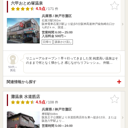
六甲おとめ塚温泉
お気に入
りに追加
4.5点
/ 171 件
兵庫県 / 神戸市灘区
石屋川駅392m
阪神電車石屋川駅より徒歩5分阪神高速神戸線魚崎出口か
ら約2ｋｍ、国道…
営業時間 6:00～25:00
入浴料金 500円～
日帰り
源泉かけ流し
リニューアルオープン！早々行ってきました笑 純度高い温泉はそ
のままで何となく懐かしさ 感じながらリフレッシュ。 外観…
50代～
男性
関連情報から探す
灘温泉 水道筋店
お気に入
りに追加
4.5点
/ 108 件
兵庫県 / 神戸市灘区
摩耶駅648m
阪急王子公園駅より水道筋商店街を東へ徒歩12分、または
阪急六甲駅より…
営業時間 5:00～24:00