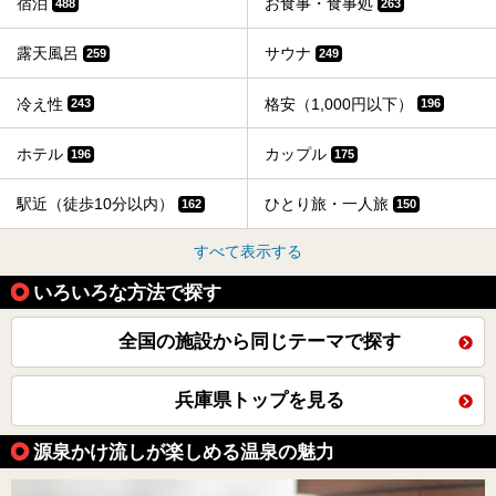
宿泊
お食事・食事処
488
263
露天風呂
サウナ
259
249
冷え性
格安（1,000円以下）
243
196
ホテル
カップル
196
175
駅近（徒歩10分以内）
ひとり旅・一人旅
162
150
すべて表示する
いろいろな方法で探す
全国の施設から同じテーマで探す
兵庫県トップを見る
源泉かけ流しが楽しめる温泉の魅力