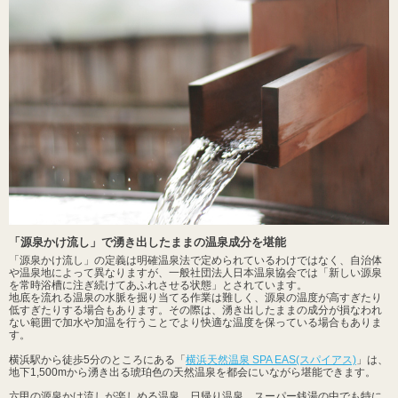
「源泉かけ流し」で湧き出したままの温泉成分を堪能
「源泉かけ流し」の定義は明確温泉法で定められているわけではなく、自治体
や温泉地によって異なりますが、一般社団法人日本温泉協会では「新しい源泉
を常時浴槽に注ぎ続けてあふれさせる状態」とされています。
地底を流れる温泉の水脈を掘り当てる作業は難しく、源泉の温度が高すぎたり
低すぎたりする場合もあります。その際は、湧き出したままの成分が損なわれ
ない範囲で加水や加温を行うことでより快適な温度を保っている場合もありま
す。
横浜駅から徒歩5分のところにある「
横浜天然温泉 SPA EAS(スパイアス)
」は、
地下1,500mから湧き出る琥珀色の天然温泉を都会にいながら堪能できます。
六甲の源泉かけ流しが楽しめる温泉、日帰り温泉、スーパー銭湯の中でも特に