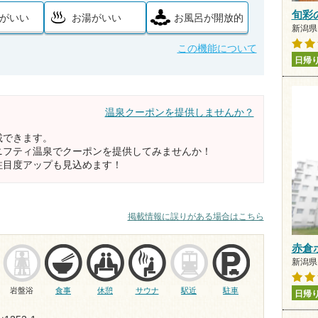
旬彩
がいい
お湯がいい
お風呂が開放的
新潟県 
この機能について
日帰
温泉クーポンを提供しませんか？
載できます。
ニフティ温泉でクーポンを提供してみませんか！
注目度アップも見込めます！
掲載情報に誤りがある場合はこちら
赤倉
新潟県 
岩盤浴
食事
休憩
サウナ
駅近
駐車
日帰