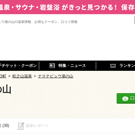
ュウ湯の山の温泉情報、お得なクーポン、口コミ情報
子チケット・クーポン
特集・ニュース
ランキン
日町
>
松之山温泉
>
ナステビュウ湯の山
の山
口
(38)
温泉レポート