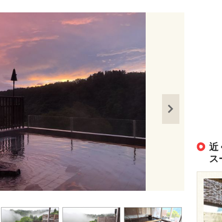
近
ス
出典：
http://y