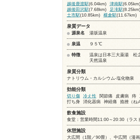
越後鹿渡駅
(6.04km)
津南駅
(6.05km
越後田沢駅
(7.68km)
足滝駅
(8.25km
土市駅
(10.85km)
横倉駅
(11.67km)
泉質データ
源泉名
湯坂温泉
泉温
９５℃
特徴
温泉は日本三大薬湯 松
天然温泉
泉質分類
ナトリウム・カルシウム-塩化物泉
効能分類
切り傷
冷え性
関節痛
皮膚病
痔
打ち身
消化器病
神経痛
捻挫（ね
飲食施設
食堂：営業時間11:00～20:30（ラスト
休憩施設
大広間（1階／90畳）、中広間（漫