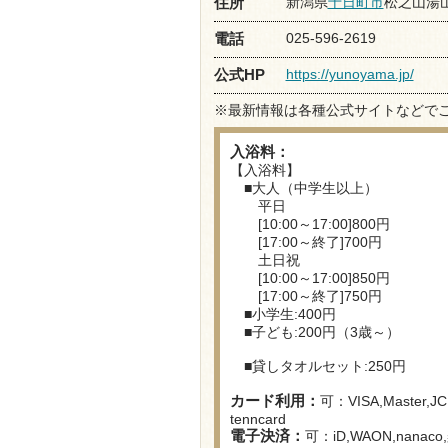
新潟県
十日町市
松之山湯山1
住所
025-596-2619
電話
https://yunoyama.jp/
公式HP
※最新情報は各種公式サイトなどで
入浴料：
【入浴料】
■大人（中学生以上）
平日
[10:00～17:00]800円
[17:00～終了]700円
土日祝
[10:00～17:00]850円
[17:00～終了]750円
■小学生:400円
■子ども:200円（3歳～）
■貸しタオルセット:250円
カード利用：
可：VISA,Master,JCB,
tenncard
電子決済：
可：iD,WAON,nanaco