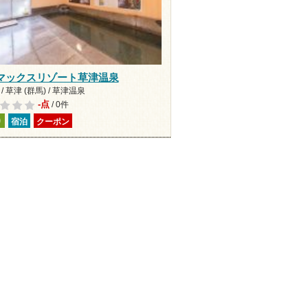
マックスリゾート草津温泉
/ 草津 (群馬) / 草津温泉
-点
/ 0件
り
宿泊
クーポン