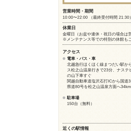
営業時間・期間
10:00〜22:00 （最終受付時間 21:30
休業日
金曜日（お盆や連休・祝日の場合は
※メンテナンス等での特別の休館も
アクセス
電車・バス・車
北越急行ほくほく線まつだい駅か
ス松之山温泉行きで23分、ナステ
の山下車すぐ
関越自動車道塩沢石打ICから国道3
県道80号を松之山温泉方面へ34km
駐車場
150台（無料）
近くの駅情報