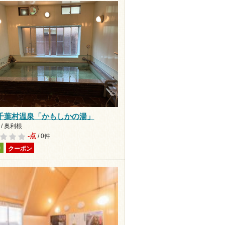
千葉村温泉「かもしかの湯」
/ 奥利根
-点
/ 0件
り
クーポン