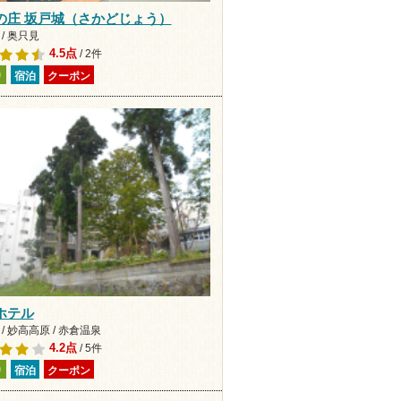
の庄 坂戸城（さかどじょう）
/ 奥只見
4.5点
/ 2件
り
宿泊
クーポン
ホテル
/ 妙高高原 / 赤倉温泉
4.2点
/ 5件
り
宿泊
クーポン