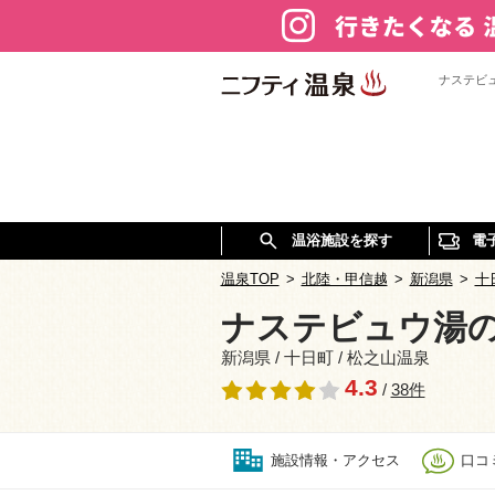
ナステビ
温浴施設を探す
電
温泉TOP
>
北陸・甲信越
>
新潟県
>
十
ナステビュウ湯
新潟県 / 十日町 / 松之山温泉
4.3
/
38件
施設情報・アクセス
口コミ