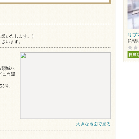
）
リブ
営業いたします。）
群馬県 
ございます。
日帰
ら頸城バ
ビュウ湯
53号、
大きな地図で見る