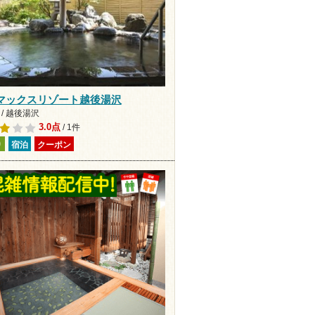
マックスリゾート越後湯沢
/ 越後湯沢
3.0点
/ 1件
り
宿泊
クーポン