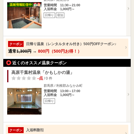
営業時間 11:30～21:00
入浴料金 1,000円～
日帰り
宿泊
日帰り温泉（レンタルタオル付き）500円OFFクーポン♪
クーポン
通常
1,300円
→
800円（500円お得！）
近くのオススメ温泉クーポン
高原千葉村温泉「かもしかの湯」
-点
/ 0 件
群馬県 / 利根郡みなかみ町
営業時間 13:00～17:00
入浴料金 1,000円～
日帰り
入浴料割引
クーポン