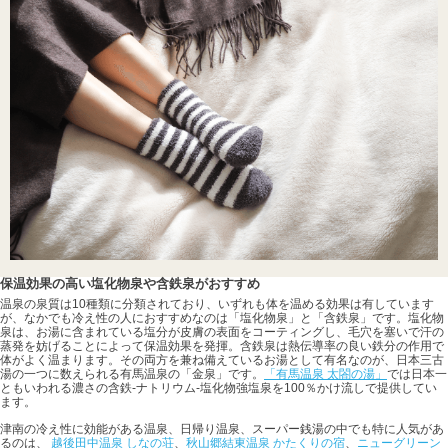
保温効果の高い塩化物泉や含鉄泉がおすすめ
温泉の泉質は10種類に分類されており、いずれも体を温める効果は有しています
が、なかでも冷え性の人におすすめなのは「塩化物泉」と「含鉄泉」です。塩化物
泉は、お湯に含まれている塩分が皮膚の表面をコーティングし、毛穴を塞いで汗の
蒸発を妨げることによって保温効果を発揮。含鉄泉は熱伝導率の良い鉄分の作用で
体がよく温まります。その両方を兼ね備えているお湯として有名なのが、日本三古
湯の一つに数えられる有馬温泉の「金泉」です。
「有馬温泉 太閤の湯」
では日本一
ともいわれる濃さの含鉄-ナトリウム-塩化物強塩泉を100％かけ流しで提供してい
ます。
津南の冷え性に効能がある温泉、日帰り温泉、スーパー銭湯の中でも特に人気があ
るのは、
越後田中温泉 しなの荘
、
秋山郷結東温泉 かたくりの宿
、
ニューグリーン