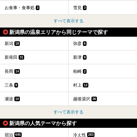
お食事・食事処
雪見
3
3
すべて表示する
新潟県の温泉エリアから同じテーマで探す
新潟
弥彦
18
6
新発田
新津
31
9
長岡
柏崎
14
2
三条
村上
9
12
瀬波
越後湯沢
10
36
すべて表示する
新潟県の人気テーマから探す
宿泊
冷え性
645
283