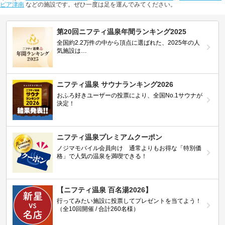
ピア津南
などの施設です。ぜひ一度は足を運んでみてください。
第20回ニフティ温泉年間ランキング2025
全国約2.2万件の中から頂点に選ばれた、2025年の人
気施設は…
ニフティ温泉 サウナランキング2026
おふろ好きユーザーの投票により、全国No.1サウナが
決定！
ニフティ温泉プレミアムクーポン
ノジマモバイル会員向け 通常よりもお得な「特別価
格」で人気の温泉を満喫できる！
【ニフティ温泉 百名湯2026】
行ってみたい施設に投票してプレゼントを当てよう！
（全10回開催 / 合計260名様）