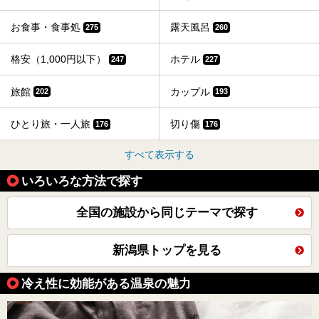
お食事・食事処
露天風呂
275
260
格安（1,000円以下）
ホテル
247
227
旅館
カップル
202
193
ひとり旅・一人旅
切り傷
176
176
すべて表示する
いろいろな方法で探す
全国の施設から同じテーマで探す
新潟県トップを見る
冷え性に効能がある温泉の魅力