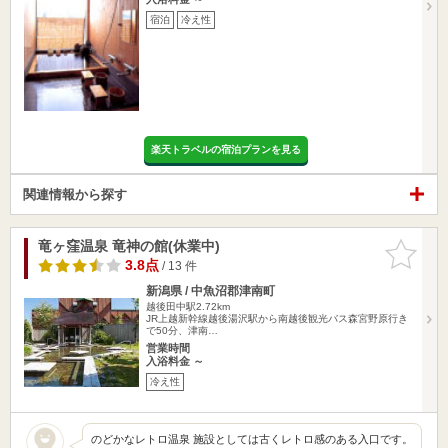
宿泊
冷え性
楽天トラベルの宿泊プランを見る
関連情報から探す
竜ヶ窪温泉 竜神の館(休業中)
お気に入
りに追加
3.8点
/ 13 件
新潟県 / 中魚沼郡津南町
越後田中駅2.72km
JR上越新幹線越後湯沢駅から南越後観光バス森宮野原行き
で50分、津南…
営業時間
入浴料金 ～
冷え性
のどかなレトロ温泉 施設としては古くレトロ感のある入口です。