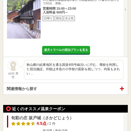
で50分、津南…
営業時間 15:00～23:00
入浴料金 600円～
日帰り
宿泊
冷え性
楽天トラベルの宿泊プランを見る
秋山郷の結東地区を通る国道405号線沿いに佇む、廃校を利用し
た宿泊施設。外観は木造の小学校の面影を残しつつ、内装もきれ
い…
40代 男
性
関連情報から探す
近くのオススメ温泉クーポン
旬彩の庄 坂戸城（さかどじょう）
4.5点
/ 2 件
新潟県 / 南魚沼市