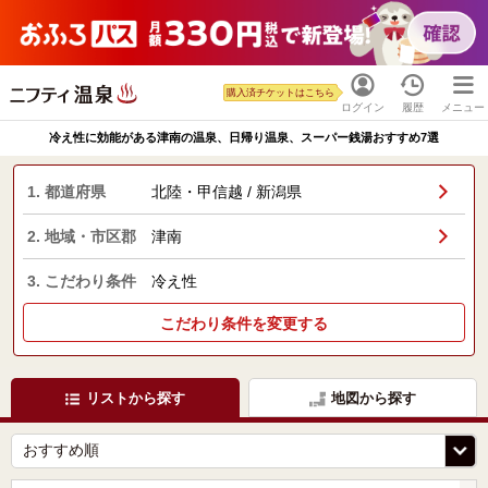
購入済チケットはこちら
ログイン
履歴
メニュー
冷え性に効能がある津南の温泉、日帰り温泉、スーパー銭湯おすすめ7選
1. 都道府県
北陸・甲信越 / 新潟県
2. 地域・市区郡
津南
3. こだわり条件
冷え性
こだわり条件を変更する
リストから探す
地図から探す