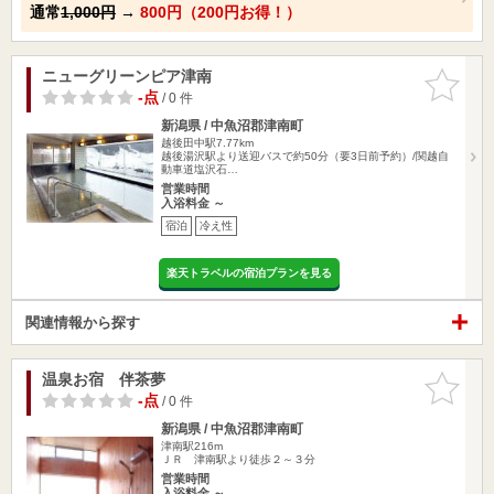
通常
1,000円
→
800円（200円お得！）
ニューグリーンピア津南
お気に入
りに追加
-点
/ 0 件
新潟県 / 中魚沼郡津南町
越後田中駅7.77km
越後湯沢駅より送迎バスで約50分（要3日前予約）/関越自
動車道塩沢石…
営業時間
入浴料金 ～
宿泊
冷え性
楽天トラベルの宿泊プランを見る
関連情報から探す
温泉お宿 伴茶夢
お気に入
りに追加
-点
/ 0 件
新潟県 / 中魚沼郡津南町
津南駅216m
ＪＲ 津南駅より徒歩２～３分
営業時間
入浴料金 ～