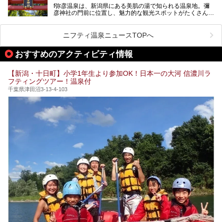
───
f弥彦温泉は、新潟県にある美肌の湯で知られる温泉地。彌
彦神社の門前に位置し、魅力的な観光スポットがたくさんあ
提供元：一般社団法人 雪国観光舎【PR】
ります。
この記事は一般社団法人 雪国観光舎のPRレポート記事で
この記事では、弥彦温泉の宿泊に最適なおすすめ宿や、日帰
ニフティ温泉ニュースTOPへ
す。
り施設、グルメスポット、弥彦の自然を堪能できる観光スポ
ットをご紹介します。初めての弥彦温泉旅行を計画している
おすすめのアクティビティ情報
方に向けて、弥彦温泉の魅力を存分にお伝えしますので、ぜ
ひ参考にしてみてくださいね！
【新潟・十日町】小学1年生より参加OK！日本一の大河 信濃川ラ
フティングツアー！温泉付
千葉県津田沼3-13-4-103