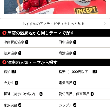
おすすめのアクティビティをもっと見る
津南の温泉地から同じテーマで探す
津南駅前温泉
田中温泉
1
1
結東温泉
鹿渡温泉
1
1
津南の人気テーマから探す
宿泊
格安（1,000円以下）
13
11
冷え性
露天風呂
7
5
駅近（徒歩10分以内）
貸切風呂、個室風呂
5
4
家族風呂
カップル
3
3