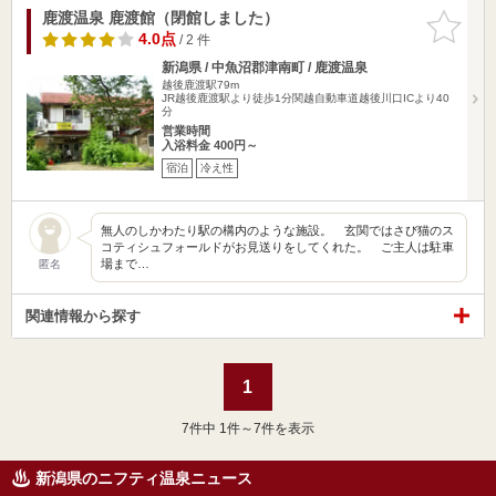
鹿渡温泉 鹿渡館（閉館しました）
お気に入
りに追加
4.0点
/ 2 件
新潟県 / 中魚沼郡津南町 / 鹿渡温泉
越後鹿渡駅79m
JR越後鹿渡駅より徒歩1分関越自動車道越後川口ICより40
分
営業時間
入浴料金 400円～
宿泊
冷え性
無人のしかわたり駅の構内のような施設。 玄関ではさび猫のス
コティシュフォールドがお見送りをしてくれた。 ご主人は駐車
場まで…
匿名
関連情報から探す
1
7
件中 1件～7件を表示
新潟県のニフティ温泉ニュース