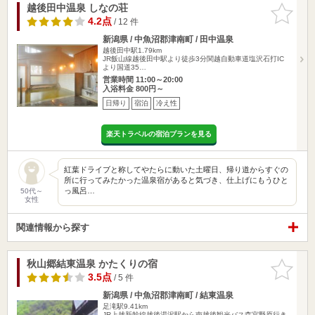
越後田中温泉 しなの荘
お気に入
りに追加
4.2点
/ 12 件
新潟県 / 中魚沼郡津南町 / 田中温泉
越後田中駅1.79km
JR飯山線越後田中駅より徒歩3分関越自動車道塩沢石打IC
より国道35…
営業時間 11:00～20:00
入浴料金 800円～
日帰り
宿泊
冷え性
楽天トラベルの宿泊プランを見る
紅葉ドライブと称してやたらに動いた土曜日、帰り道からすぐの
所に行ってみたかった温泉宿があると気づき、仕上げにもうひと
っ風呂…
50代～
女性
関連情報から探す
秋山郷結東温泉 かたくりの宿
お気に入
りに追加
3.5点
/ 5 件
新潟県 / 中魚沼郡津南町 / 結東温泉
足滝駅9.41km
JR上越新幹線越後湯沢駅から南越後観光バス森宮野原行き