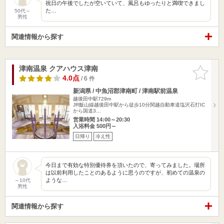
祝日の午後でしたが空いていて、風呂もゆったりと満喫できまし
た…
50代～
男性
関連情報から探す
津南温泉 クアハウス津南
お気に入
りに追加
4.0点
/ 6 件
新潟県 / 中魚沼郡津南町 / 津南駅前温泉
越後田中駅729m
JR飯山線越後田中駅から徒歩10分関越自動車道塩沢石打IC
から国道3…
営業時間 14:00～20:30
入浴料金 500円～
日帰り
冷え性
今日まで有効な特別優待券を頂いたので、寄ってみました。場所
は以前利用したことのあるように思うのですが、初めての温泉の
ような…
～10代
男性
関連情報から探す