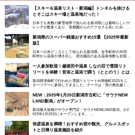
【スキー＆温泉リスト・新潟編】トンネルを抜ける
とそこはスキー場と温泉地だった！
日本でも有数の豪雪地帯で知られる新潟県には素晴らしいゲ
レンデが数多くあり、首都圏からのアクセスも良いため、関
東のスキーヤー＆スノーボーダー御用達となっています。ま
た全域にわたって月岡、赤倉、松之山、燕、妙高、岩室など
新潟県のスーパー銭湯おすすめ15選 【2025年最新
など、古くは文豪にも愛された歴史ある老舗温泉地が多いこ
版】
とで知られています。
今回はスキーヤーやスノーボーダーの“滑り疲れ”を癒やすた
日本一の米どころとして知られる新潟県。全市町村の30市
めに訪れたい、新潟県内にあるスキー場そばの温泉地をまと
町村から温泉が湧き出し、宿泊施設のある温泉地数も全国有
めました。
数で、魅力的な温泉がいっぱいの県でもあります。日帰りで
アフタースキーは温泉で決まりですね！
温泉が利用ができる宿泊施設も多く、スーパー銭湯も多彩な
一人参加歓迎！越後田中温泉 しなの荘で雪国リト
サービスを提供する施設がいろいろ。
リートを体験！音浴と温浴で調う（ととのう）とは
観光やレジャーに温泉を組み合わせれば、旅はさらに充実し
ますね。今回は、新潟県でおすすめのスーパー銭湯をご紹介
新潟県津南町で行われた雪国リトリートin津南町2025モニ
します。
ターツアーに参加してきました。テーマは「雪の奥信越！音
浴と温浴で調うリトリート」。
NEW：2025年1月20日新潟市古町に「サウナNEW
温泉ライターとして「温浴」は頻繁に体験していますが、
LAND新潟」がオープン！
「音浴」とは果たしてどんな体験なのでしょう？とても気に
なります。
新潟最大規模のサウナ専門店「サウナNEWLAND新潟」が2
025年1月20日にオープンします。
古町はかつて港町として栄えていた日本海有数の花街。この
街に再び笑顔と賑わいを取り戻し、新たなランドマークとし
なお、宿泊した温泉は日帰り入浴もできる秘湯「越後田中温
弥彦温泉を満喫！おすすめ宿や観光、グルメスポッ
て地域活性化を目指します。
泉 しなの荘」です。こちらについても詳しく紹介します。
トと日帰り温泉施設を紹介
サウナ室のテーマは「海賊船」‥⁉ ユニークなサウナ室を
含む３つのポイントをご紹介！