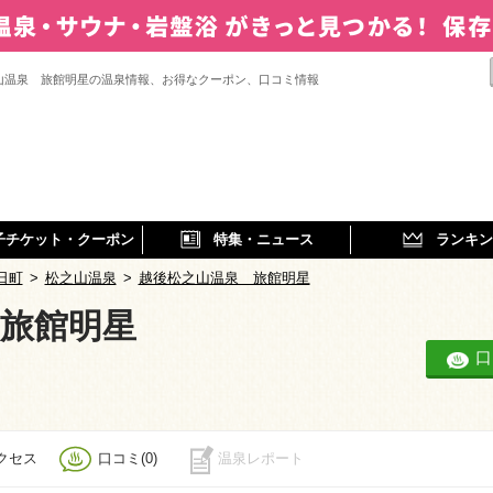
山温泉 旅館明星の温泉情報、お得なクーポン、口コミ情報
子チケット・クーポン
特集・ニュース
ランキン
日町
>
松之山温泉
>
越後松之山温泉 旅館明星
旅館明星
口
クセス
口コミ(0)
温泉レポート