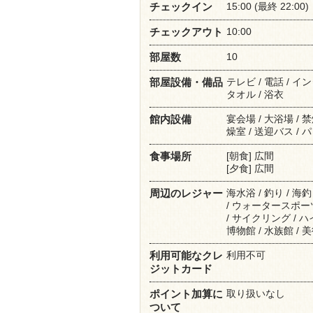
15:00 (最終 22:00)
チェックイン
10:00
チェックアウト
10
部屋数
テレビ / 電話 / イ
部屋設備・備品
タオル / 浴衣
宴会場 / 大浴場 /
館内設備
燥室 / 送迎バス / 
[朝食] 広間
食事場所
[夕食] 広間
海水浴 / 釣り / 海
周辺のレジャー
/ ウォータースポーツ 
/ サイクリング / ハ
博物館 / 水族館 / 
利用不可
利用可能なクレ
ジットカード
取り扱いなし
ポイント加算に
ついて