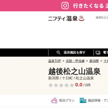
越後松之
温浴施設を探す
電
温泉TOP
>
北陸・甲信越
>
新潟県
>
十
越後松之山温泉 
新潟県 / 十日町 / 松之山温泉
0.0
/ 0件
宿泊プラン
施設情報・ア