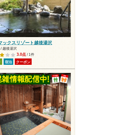
マックスリゾート越後湯沢
/ 越後湯沢
3.0点
/ 1件
り
宿泊
クーポン