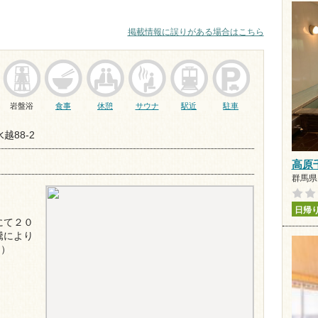
掲載情報に誤りがある場合はこちら
岩盤浴
食事
休憩
サウナ
駅近
駐車
越88-2
高原
群馬県 
日帰
にて２０
騰により
。）