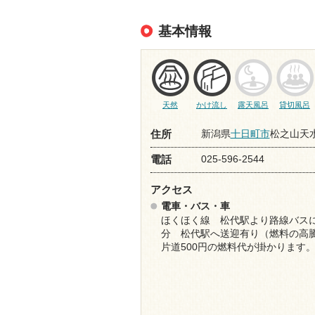
基本情報
天然
かけ流し
露天風呂
貸切風呂
新潟県
十日町市
松之山天水
住所
025-596-2544
電話
アクセス
電車・バス・車
ほくほく線 松代駅より路線バス
分 松代駅へ送迎有り（燃料の高
片道500円の燃料代が掛かります