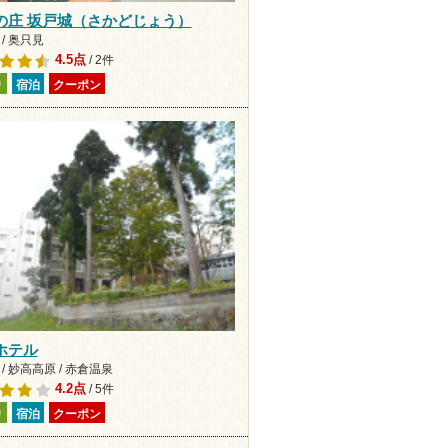
の庄 坂戸城（さかどじょう）
/ 奥只見
4.5点
/ 2件
り
宿泊
クーポン
ホテル
/ 妙高高原 / 赤倉温泉
4.2点
/ 5件
り
宿泊
クーポン