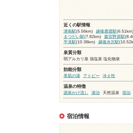
近くの駅情報
津南駅
(5.56km)
越後鹿渡駅
(6.51km
まつだい駅
(7.82km)
森宮野原駅
(8.
平滝駅
(10.38km)
越後水沢駅
(10.52
泉質分類
弱アルカリ泉 強塩泉 塩化物泉
効能分類
美肌の湯
アトピー
冷え性
温泉の特徴
源泉かけ流し
湯治
天然温泉
宿泊
宿泊情報