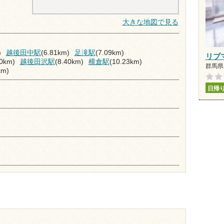
大きな地図で見る
)
越後田中駅
(6.81km)
足滝駅
(7.09km)
リブ
40km)
越後田沢駅
(8.40km)
横倉駅
(10.23km)
群馬県 
km)
日帰