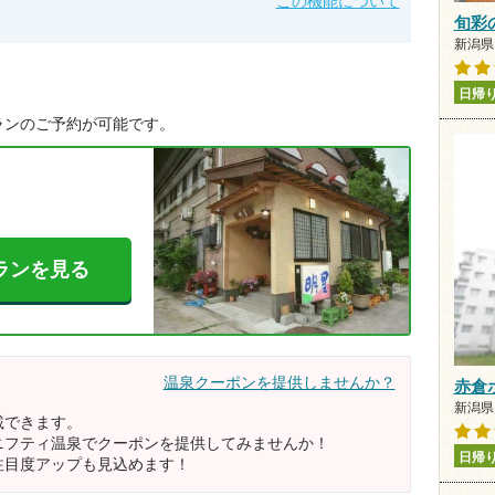
この機能について
旬彩
新潟県 
日帰
ランのご予約が可能です。
ランを見る
温泉クーポンを提供しませんか？
赤倉
新潟県 
載できます。
ニフティ温泉でクーポンを提供してみませんか！
日帰
注目度アップも見込めます！