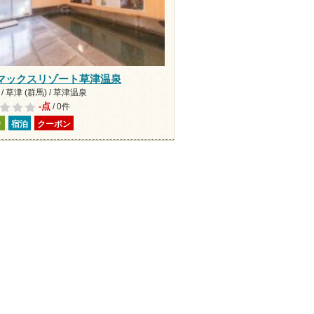
マックスリゾート草津温泉
/ 草津 (群馬) / 草津温泉
-点
/ 0件
り
宿泊
クーポン