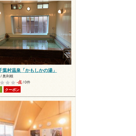
千葉村温泉「かもしかの湯」
/ 奥利根
-点
/ 0件
り
クーポン