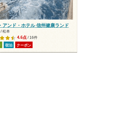
・アンド・ホテル 信州健康ランド
/ 松本
4.6点
/ 16件
り
宿泊
クーポン