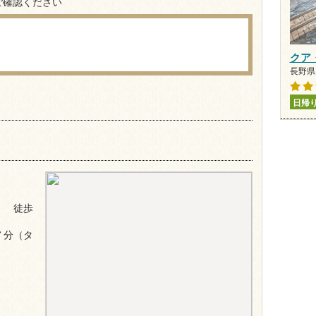
ご確認ください
クア
長野県 
日帰
ｍ 徒歩
７分（タ