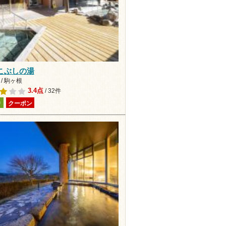
こぶしの湯
/ 駒ヶ根
3.4点
/ 32件
り
クーポン