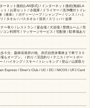
インターネット接続(LAN形式) / インターネット接続(無線LA
ポット / お茶セット / 冷蔵庫 / ドライヤー / 洗浄機付トイレ
鹸（液体） / ボディーソープ / シャンプー / リンス / ハミ
 / タオル / バスタオル / 浴衣 / スリッパ / 金庫
有り / レストラン / 宴会場 / 大浴場 / 禁煙ルーム / 売
 パソコン利用可 / マッサージサービス / 宅配便 / 駐車場あり
徒歩５分、森林浴発祥の地、赤沢自然休養林まで車で３０
オープン。 / 釣り / 渓流釣り / テニス / ゲートボー
カー / ハイキング / スキー / トレッキング / 登山 / 山菜取り
an Express / Diner's Club / UC / DC / NICOS / UFJ Card