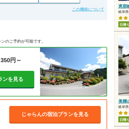
恵那
この機能について
岐阜県 
日帰
ランのご予約が可能です。
,350円～
ランを見る
美輝の里
岐阜県
じゃらんの宿泊プランを見る
日帰