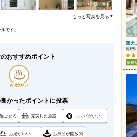
もっと写真を見る
テルです。
露天
長野県 
者のおすすめポイント
日帰
の良かったポイントに投票
過ごせる
充実した施設
コスパがいい
お湯がいい
お風呂が開放的