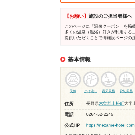
【お願い】
施設のご担当者様へ
このページに「温泉クーポン」を掲
多くの温泉（温浴）好きが利用する
提供いただくことで御施設ページの
基本情報
天然
かけ流し
露天風呂
貸切風呂
長野県
木曽郡上松町
大字上
住所
0264-52-2245
電話
https://nezame-hotel.com
公式HP