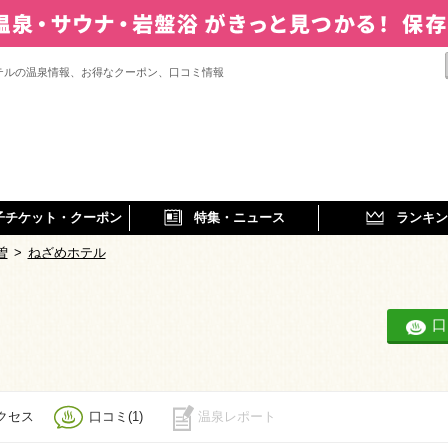
テルの温泉情報、お得なクーポン、口コミ情報
子チケット・クーポン
特集・ニュース
ランキン
曽
>
ねざめホテル
口
クセス
口コミ(1)
温泉レポート