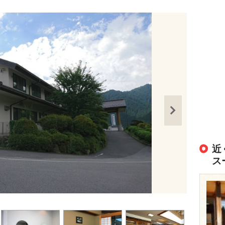
近
ス
出典：
http://w