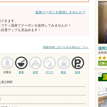
温泉クーポンを提供しませんか？
載できます。
ニフティ温泉でクーポンを提供してみませんか！
注目度アップも見込めます！
掲載情報に誤りがある場合はこちら
信州
長野県 
日帰
岩盤浴
食事
休憩
サウナ
駅近
駐車
松1888
/