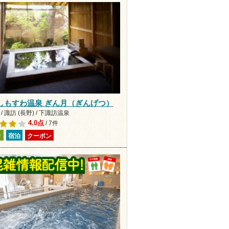
しもすわ温泉 ぎん月（ぎんげつ）
/ 諏訪 (長野) / 下諏訪温泉
4.0点
/ 7件
り
宿泊
クーポン