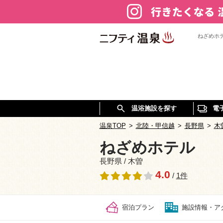
ねざめホ
温浴施設を探す
電
温泉TOP
>
北陸・甲信越
>
長野県
>
木
ねざめホテル
長野県 / 木曽
4.0
/
1件
宿泊プラン
施設情報・ア