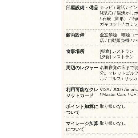
テレビ / 電話 / 
部屋設備・備品
N形式) / 湯沸かし
/ 石鹸（固形） / 石
ガキセット / カミソリ
全室禁煙、喫煙コーナー
館内設備
店 / 自動販売機 /
[朝食] レストラン
食事場所
[夕食] レストラン
名勝寝覚の床まで
周辺のレジャー
分。マレットゴルフ場も
ル / ゴルフ / サッ
VISA / JCB / Americ
利用可能なクレ
/ Master Card / CF
ジットカード
取り扱いなし
ポイント加算に
ついて
取り扱いなし
マイレージ加算
について