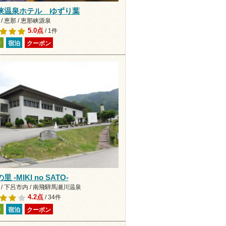
峡温泉ホテル ゆずり葉
/ 恵那 / 恵那峡源泉
5.0点
/ 1件
り
宿泊
クーポン
 -MIKI no SATO-
 / 下呂市内 / 南飛騨馬瀬川温泉
4.2点
/ 34件
り
宿泊
クーポン