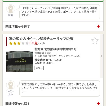
日進駅から４．７ｋｍほど道路を奥地に入った所に山林を切り開
いてスキー場や温浴ホテルを建設。ボーリングもして温泉を揚げ
ている…
匿名
関連情報から探す
道の駅 かみゆうべつ温泉チューリップの湯
お気に入
りに追加
3.3点
/ 7 件
北海道 / 紋別郡湧別町中湧別中町
遠軽駅15.19km
JR石北本線「遠軽駅」からタクシーで20分
営業時間 10:00～22:00
入浴料金 650円～
日帰り
常連で顔見知りの方が多いせいかサウナ室で大声でずっと会話し
ている方々がいます。 このご時世でもありますがモラルに欠けて
い…
50代～
女性
関連情報から探す