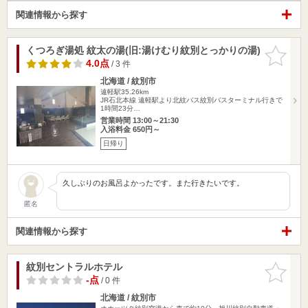
関連情報から探す
くつろぎ湯処 紋太の湯(旧:湯けむり紋別とっかりの湯)
お気に入
りに追加
4.0点
/ 3 件
北海道 / 紋別市
遠軽駅35.26km
JR石北本線 遠軽駅より北紋バス紋別バスターミナル行きで
1時間23分…
営業時間 13:00～21:30
入浴料金 650円～
日帰り
久しぶりのお風呂よかったです。また行きたいです。
匿名
関連情報から探す
紋別セントラルホテル
お気に入
りに追加
-点
/ 0 件
北海道 / 紋別市