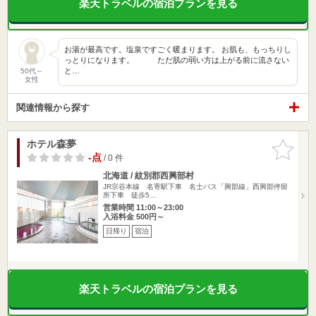
楽天トラベルの宿泊プランを見る
お湯が最高です。塩泉ですごく暖まります。 お肌も、もっちりし
っとりになります。 ただ肌の弱い方は上がる前に流さない
と…
50代～
女性
関連情報から探す
ホテル森夢
お気に入
りに追加
-点
/ 0 件
北海道 / 紋別郡西興部村
JR宗谷本線 名寄駅下車 名士バス「興部線」西興部停留
所下車 徒歩5…
営業時間 11:00～23:00
入浴料金 500円～
日帰り
宿泊
楽天トラベルの宿泊プランを見る