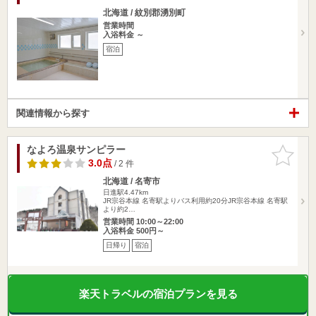
北海道 / 紋別郡湧別町
営業時間
入浴料金 ～
宿泊
関連情報から探す
なよろ温泉サンピラー
お気に入
りに追加
3.0点
/ 2 件
北海道 / 名寄市
日進駅4.47km
JR宗谷本線 名寄駅よりバス利用約20分JR宗谷本線 名寄駅
より約2…
営業時間 10:00～22:00
入浴料金 500円～
日帰り
宿泊
楽天トラベルの宿泊プランを見る