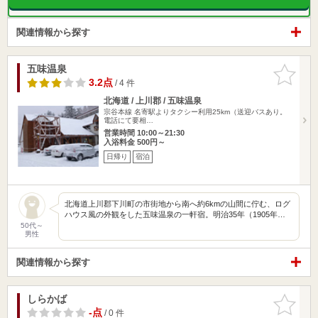
関連情報から探す
五味温泉
お気に入
りに追加
3.2点
/ 4 件
北海道 / 上川郡 / 五味温泉
宗谷本線 名寄駅よりタクシー利用25km（送迎バスあり。
電話にて要相…
営業時間 10:00～21:30
入浴料金 500円～
日帰り
宿泊
北海道上川郡下川町の市街地から南へ約6kmの山間に佇む、ログ
ハウス風の外観をした五味温泉の一軒宿。明治35年（1905年…
50代～
男性
関連情報から探す
しらかば
お気に入
りに追加
-点
/ 0 件