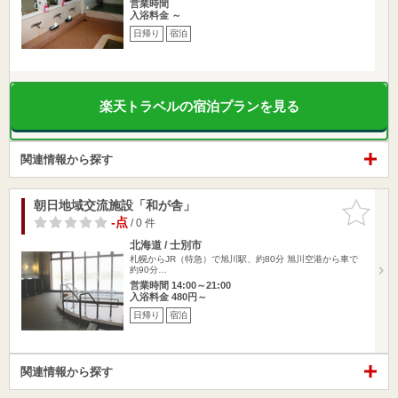
営業時間
入浴料金 ～
日帰り
宿泊
楽天トラベルの宿泊プランを見る
関連情報から探す
朝日地域交流施設「和が舎」
お気に入
りに追加
-点
/ 0 件
北海道 / 士別市
札幌からJR（特急）で旭川駅、約80分 旭川空港から車で
約90分…
営業時間 14:00～21:00
入浴料金 480円～
日帰り
宿泊
関連情報から探す