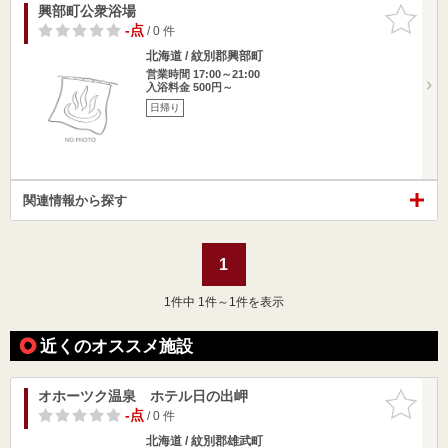
興部町公衆浴場
お気に入
りに追加
-点
/ 0 件
北海道 / 紋別郡興部町
営業時間 17:00～21:00
入浴料金 500円～
日帰り
関連情報から探す
1
1
件中 1件～1件を表示
近くのオススメ施設
オホーツク温泉 ホテル日の出岬
お気に入
りに追加
-点
/ 0 件
北海道 / 紋別郡雄武町