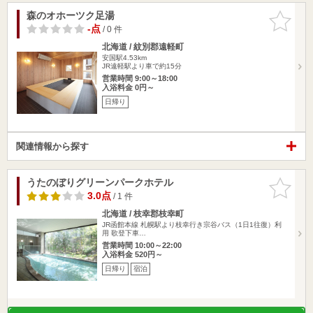
森のオホーツク足湯
お気に入
りに追加
-点
/ 0 件
北海道 / 紋別郡遠軽町
安国駅4.53km
JR遠軽駅より車で約15分
営業時間 9:00～18:00
入浴料金 0円～
日帰り
関連情報から探す
うたのぼりグリーンパークホテル
お気に入
りに追加
3.0点
/ 1 件
北海道 / 枝幸郡枝幸町
JR函館本線 札幌駅より枝幸行き宗谷バス（1日1往復）利
用 歌登下車…
営業時間 10:00～22:00
入浴料金 520円～
日帰り
宿泊