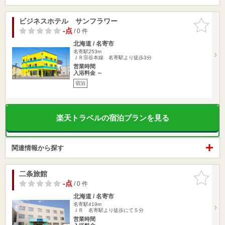
ビジネスホテル サンフラワー
お気に入
りに追加
-点
/ 0 件
北海道 / 名寄市
名寄駅253m
ＪＲ宗谷本線 名寄駅より徒歩3分
営業時間
入浴料金 ～
宿泊
楽天トラベルの宿泊プランを見る
関連情報から探す
二条旅館
お気に入
りに追加
-点
/ 0 件
北海道 / 名寄市
名寄駅419m
ＪＲ 名寄駅より徒歩にて５分
営業時間