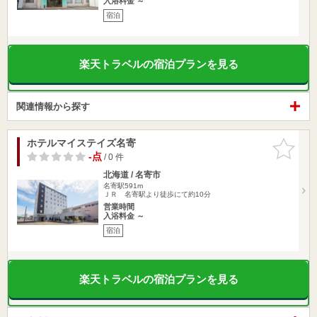
入浴料金 ～
宿泊
楽天トラベルの宿泊プランを見る
関連情報から探す
ホテルマイステイズ名寄
お気に入
りに追加
-点
/ 0 件
北海道 / 名寄市
名寄駅591m
ＪＲ 名寄駅より徒歩にて約10分
営業時間
入浴料金 ～
宿泊
楽天トラベルの宿泊プランを見る