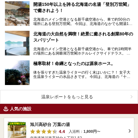
開湯150年以上を誇る北海道の名湯「登別万世閣」
で癒されよう！
北海道のメイン空港となる新千歳空港から、車で約50分の
場所にある登別万世閣。 今回は、北海道のなかでも開湯150
年以上を誇る名湯「登別温泉」に癒され、美味…
北海道の大自然を満喫！絶景に癒される創業80年の
スパリゾート
北海道のメイン空港となる新千歳空港から、車で約1時間半
の場所にある洞爺湖万世閣ホテルレイクサイドテラス。 今
回は、北海道の大自然「洞爺湖」を目の前にしたこ…
極寒取材！命綱となったのは源泉ホース。
体を張りすぎた温泉ライターの行く末はいかに？！ 女子大
生温泉ライターの水品さきです。 今回は、北海道の『十勝
岳温泉 凌雲閣』さんで雪降る中、なんと泉温3…
温泉レポートをもっと見る
人気の施設
旭川高砂台 万葉の湯
4.4
入浴料：
1,800円
〜
北海道旭川市高砂台１丁目1-52