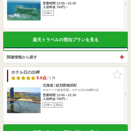
営業時間 12:00～21:30
入浴料金 750円～
日帰り
楽天トラベルの宿泊プランを見る
関連情報から探す
ホテル日の出岬
お気に入
りに追加
5.0点
/ 1 件
北海道 / 紋別郡雄武町
オホーツク紋別空港～ホテル日の出岬51分
営業時間 12:00～21:30
入浴料金 750円～
日帰り
宿泊