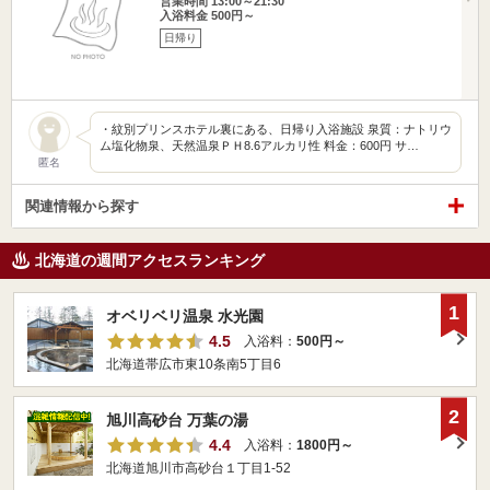
営業時間 13:00～21:30
入浴料金 500円～
日帰り
・紋別プリンスホテル裏にある、日帰り入浴施設 泉質：ナトリウ
ム塩化物泉、天然温泉ＰＨ8.6アルカリ性 料金：600円 サ…
匿名
関連情報から探す
北海道の週間アクセスランキング
1
オベリベリ温泉 水光園
4.5
入浴料：
500円～
北海道帯広市東10条南5丁目6
2
旭川高砂台 万葉の湯
4.4
入浴料：
1800円～
北海道旭川市高砂台１丁目1-52