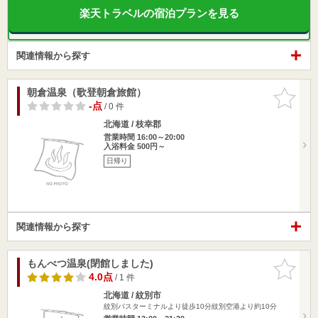
楽天トラベルの宿泊プランを見る
関連情報から探す
朝倉温泉（歌登朝倉旅館）
お気に入
りに追加
-点
/ 0 件
北海道 / 枝幸郡
営業時間 16:00～20:00
入浴料金 500円～
日帰り
関連情報から探す
もんべつ温泉(閉館しました)
お気に入
りに追加
4.0点
/ 1 件
北海道 / 紋別市
紋別バスターミナルより徒歩10分紋別空港より約10分