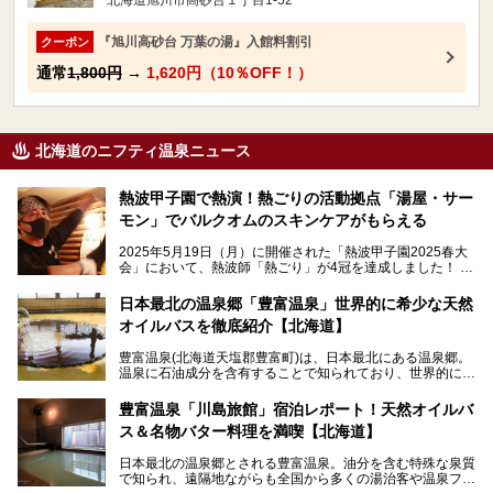
『旭川高砂台 万葉の湯』入館料割引
クーポン
通常
1,800円
→
1,620円（10％OFF！）
北海道のニフティ温泉ニュース
熱波甲子園で熱演！熱ごりの活動拠点「湯屋・サー
モン」でバルクオムのスキンケアがもらえる
2025年5月19日（月）に開催された「熱波甲子園2025春大
会」において、熱波師「熱ごり」が4冠を達成しました！
このたび、バルクオム賞の受賞を記念して、熱ごりさんの活
動拠点である北海道の銭湯「湯屋・サーモン」にて、メンズ
日本最北の温泉郷「豊富温泉」世界的に希少な天然
スキンケアブランド バルクオムの「ONE DAY KIT」を数量
オイルバスを徹底紹介【北海道】
限定でプレゼントいたします。
老若男女問わず、多くの方にご体験いただける製品ですの
豊富温泉(北海道天塩郡豊富町)は、日本最北にある温泉郷。
で、ぜひお試しください。※6月13日配布開始、なくなり次
温泉に石油成分を含有することで知られており、世界的にも
第終了
大変希少な泉質です。また、油分が乾癬やアトピー性皮膚炎
に特効があると言われ、遠隔地ながらも全国から湯治・療養
───
豊富温泉「川島旅館」宿泊レポート！天然オイルバ
目的で多くの人々が訪れます。
提供元：株式会社バルクオム【PR】
ス＆名物バター料理を満喫【北海道】
この記事は株式会社バルクオム商品のPR記事です。
今回、四半世紀以上に渡り全国の温泉を巡り続ける筆者が現
日本最北の温泉郷とされる豊富温泉。油分を含む特殊な泉質
地体験し、独自の視点で豊富温泉の“天然オイルバス”をレポ
で知られ、遠隔地ながらも全国から多くの湯治客や温泉ファ
ート。温泉地概要や日帰り入浴施設をはじめ、宿泊施設・ア