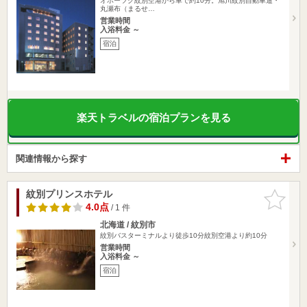
オホーツク紋別空港から車で約10分。旭川紋別自動車道・
丸瀬布（まるせ…
営業時間
入浴料金 ～
宿泊
楽天トラベルの宿泊プランを見る
関連情報から探す
紋別プリンスホテル
お気に入
りに追加
4.0点
/ 1 件
北海道 / 紋別市
紋別バスターミナルより徒歩10分紋別空港より約10分
営業時間
入浴料金 ～
宿泊