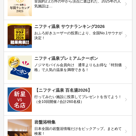
全国約2.2万件の中から頂点に選ばれた、2025年の人
気施設は…
ニフティ温泉 サウナランキング2026
おふろ好きユーザーの投票により、全国No.1サウナが
決定！
ニフティ温泉プレミアムクーポン
ノジマモバイル会員向け 通常よりもお得な「特別価
格」で人気の温泉を満喫できる！
【ニフティ温泉 百名湯2026】
行ってみたい施設に投票してプレゼントを当てよう！
（全10回開催 / 合計260名様）
岩盤浴特集
日本全国の岩盤浴情報だけをピックアップ。まとめて
検索！