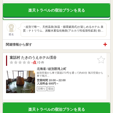
楽天トラベルの宿泊プランを見る
・紋別で唯一、天然温泉(加温・循環濾渦式)が楽しめるホテル 泉
質：ナトリウム、炭酸水素塩化物泉(アルカリ性低張性鉱泉) 効…
匿名
関連情報から探す
童話村 たきのうえホテル渓谷
お気に入
りに追加
-点
/ 0 件
北海道 / 紋別郡滝上町
紋別空港から車で国道273号を通って約40分 旭川空港から
車で旭川…
営業時間 10:00～22:00
入浴料金 600円～
日帰り
宿泊
楽天トラベルの宿泊プランを見る