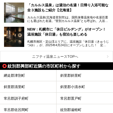
ンが訪れる地です。
クセスまで徹底紹介します！
「カルルス温泉」は湯治の名湯！日帰り入浴可能な
「川島旅館」は、豊富温泉の開湯当初から営業する老舗旅
全３施設もご紹介【北海道】
館。とりわけ温泉の良さと名物のバター料理に定評があり、
口コミの評判も非常に高い宿。今回は筆者自ら宿泊し、自慢
カルルス温泉(北海道登別市)は、国民保養温泉地や名湯百選
の温泉や料理をはじめ、パブリックスペース・客室など宿の
にも選ばれた名湯。“登別カルルス温泉”とも呼ばれ、入浴剤
全貌を徹底的にご紹介します！
としてその名を聞いたことがある方も多いでしょう。観光色
豊かな登別温泉とは対照的な存在で、今も湯治場的な要素が
NEW：札幌市に「休日ビルヂング」がオープン！
残る閑静な温泉地です。
温浴施設「休日湯」も宿泊も楽しめる
今回、四半世紀以上に渡り全国の温泉を巡り続ける筆者が現
札幌市南区・定山渓エリアに、温浴施設「休日湯（きゅうじ
地体験し、カルルス温泉をご紹介。温泉地の概要や泉質解説
つゆ）」が、2025年4月24日にオープンしました！ 定山
をはじめ、日帰り入浴可能な全３施設の紹介・周辺観光・ア
渓の新たなランドマーク「休日ビルヂング」として誕生した
クセスまで徹底紹介します！
この施設は、温泉・サウナの「休日湯」・ラウンジの「THE
LOUNGE DAYOF」・グルメ「休日洋麺店」・ホテル「エク
ニフティ温泉ニュースTOPへ
スクラメーションホテル」で構成された、まさに大人の癒し
空間。
紋別郡興部町近隣の市区町村から探す
今回は、そんな「休日ビルヂング」の魅力を5つのポイント
からご紹介します。
網走郡津別町
斜里郡斜里町
斜里郡清里町
斜里郡小清水町
常呂郡訓子府町
常呂郡置戸町
常呂郡佐呂間町
紋別郡遠軽町