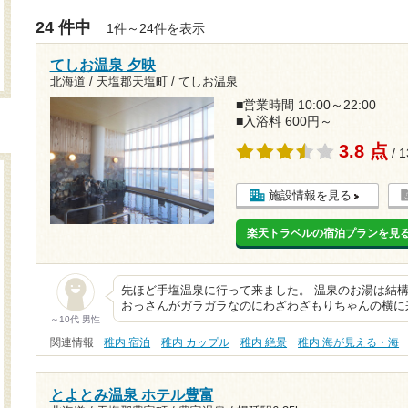
24 件中
1件～24件を表示
てしお温泉 夕映
北海道 / 天塩郡天塩町 / てしお温泉
■営業時間 10:00～22:00
■入浴料 600円～
3.8 点
/ 
施設情報を見る
楽天トラベルの宿泊プランを見
先ほど手塩温泉に行って来ました。 温泉のお湯は結
おっさんがガラガラなのにわざわざもりちゃんの横に
～10代 男性
関連情報
稚内 宿泊
稚内 カップル
稚内 絶景
稚内 海が見える・海
とよとみ温泉 ホテル豊富