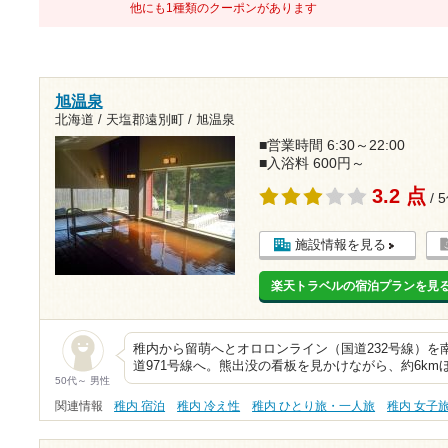
他にも1種類のクーポンがあります
旭温泉
北海道 / 天塩郡遠別町 / 旭温泉
■営業時間 6:30～22:00
■入浴料 600円～
3.2 点
/ 
施設情報を見る
楽天トラベルの宿泊プランを見
稚内から留萌へとオロロンライン（国道232号線）を
道971号線へ。熊出没の看板を見かけながら、約6k
50代～ 男性
関連情報
稚内 宿泊
稚内 冷え性
稚内 ひとり旅・一人旅
稚内 女子