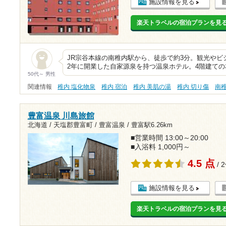
施設情報を見る
楽天トラベルの宿泊プランを見
JR宗谷本線の南稚内駅から、徒歩で約3分。観光やビ
2年に開業した自家源泉を持つ温泉ホテル。4階建ての
50代～ 男性
関連情報
稚内 塩化物泉
稚内 宿泊
稚内 美肌の湯
稚内 切り傷
南
豊富温泉 川島旅館
北海道 / 天塩郡豊富町 / 豊富温泉 /
豊富駅6.26km
■営業時間 13:00～20:00
■入浴料 1,000円～
4.5 点
/ 
施設情報を見る
楽天トラベルの宿泊プランを見