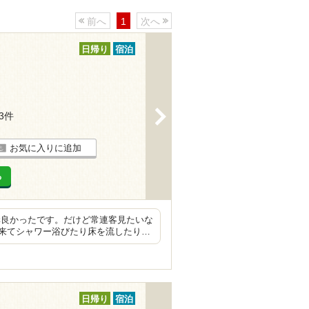
前へ
1
次へ
日帰り
宿泊
>
13件
お気に入りに追加
る
構良かったです。だけど常連客見たいな
来てシャワー浴びたり床を流したり…
日帰り
宿泊