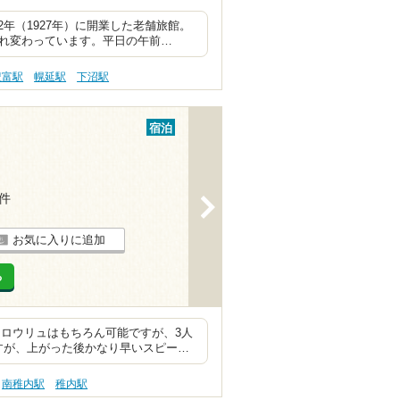
年（1927年）に開業した老舗旅館。
まれ変わっています。平日の午前…
豊富駅
幌延駅
下沼駅
宿泊
1件
>
お気に入りに追加
る
 ロウリュはもちろん可能ですが、3人
すが、上がった後かなり早いスピー…
南稚内駅
稚内駅