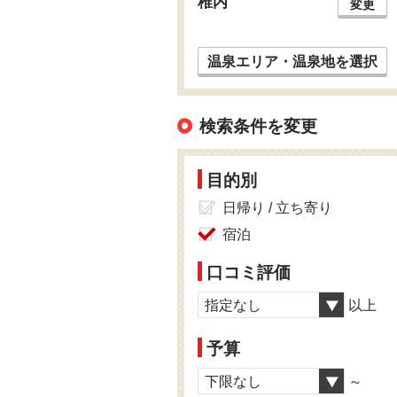
稚内
変更
温泉エリア・温泉地を選択
検索条件を変更
目的別
日帰り / 立ち寄り
宿泊
口コミ評価
指定なし
以上
予算
下限なし
～