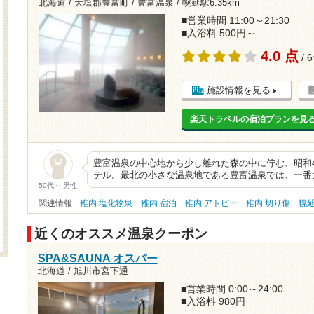
北海道 / 天塩郡豊富町 / 豊富温泉 /
幌延駅6.35km
■営業時間 11:00～21:30
■入浴料 500円～
4.0 点
/ 
施設情報を見る
楽天トラベルの宿泊プランを見
豊富温泉の中心地から少し離れた森の中に佇む、昭和4
テル。最北の小さな温泉地である豊富温泉では、一番
50代～ 男性
関連情報
稚内 塩化物泉
稚内 宿泊
稚内 アトピー
稚内 切り傷
幌
近くのオススメ温泉クーポン
SPA&SAUNA オスパー
北海道 / 旭川市宮下通
■営業時間 0:00～24:00
■入浴料 980円