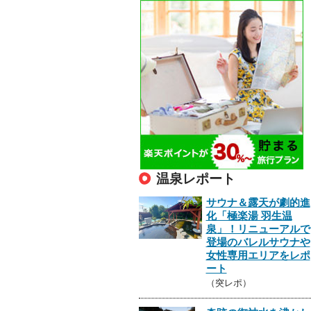
温泉レポート
サウナ＆露天が劇的進
化「極楽湯 羽生温
泉」！リニューアルで
登場のバレルサウナや
女性専用エリアをレポ
ート
（突レポ）