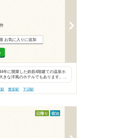
>
6件
お気に入りに追加
る
4年に開業した鉄筋4階建ての温泉ホ
大きな洋風のホテルでもあります。…
延駅
豊富駅
下沼駅
日帰り
宿泊
>