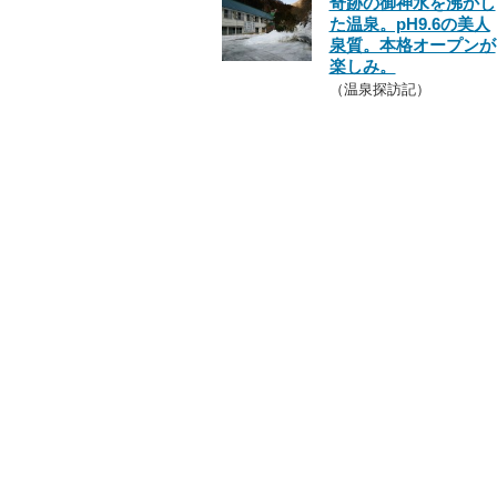
奇跡の御神水を沸かし
た温泉。pH9.6の美人
泉質。本格オープンが
楽しみ。
（温泉探訪記）