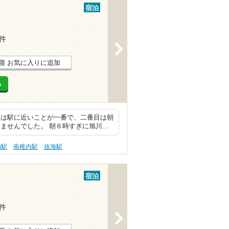
宿泊
4件
>
お気に入りに追加
る
由は駅に近いことが一番で、二番目は朝
ませんでした。 朝６時すぎに旭川…
内駅
南稚内駅
抜海駅
宿泊
3件
>