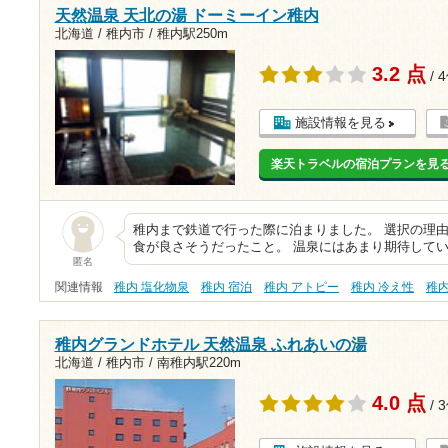
天然温泉 天北の湯 ドーミーイン稚内
北海道 / 稚内市 /
稚内駅250m
3.2 点
/ 
施設情報を見る
楽天トラベルの宿泊プランを見
稚内まで鉄道で行った際に泊まりました。 選択の理
食が良さそうだったこと。 温泉にはあまり期待してい
匿名
関連情報
稚内 塩化物泉
稚内 宿泊
稚内 アトピー
稚内 冷え性
稚
稚内グランドホテル 天然温泉 ふれあいの湯
北海道 / 稚内市 /
南稚内駅220m
4.0 点
/ 