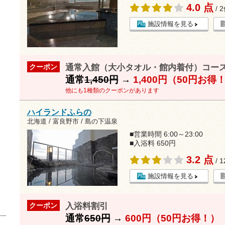
4.0 点
/ 
施設情報を見る
通常入館（大小タオル・館内着付）コー
クーポン
通常
1,450円
→
1,400円（50円お得
他にも1種類のクーポンがあります
ハイランドふらの
北海道 / 富良野市 / 島の下温泉
■営業時間 6:00～23:00
■入浴料 650円
3.2 点
/ 
施設情報を見る
入浴料割引
クーポン
通常
650円
→
600円（50円お得！）