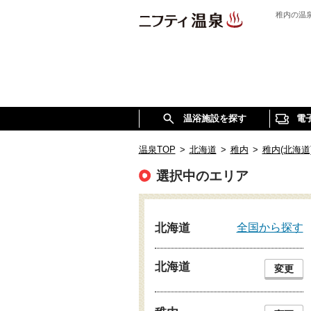
稚内の温
温浴施設を探す
電
温泉TOP
>
北海道
>
稚内
>
稚内(北海道
選択中のエリア
全国から探す
北海道
北海道
変更