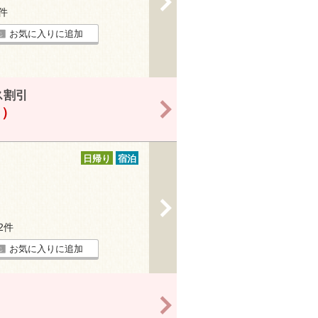
2件
お気に入りに追加
ス割引
>
！）
日帰り
宿泊
>
12件
お気に入りに追加
>