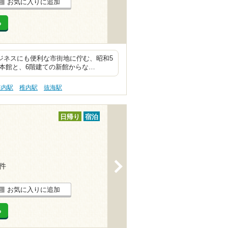
お気に入りに追加
る
ジネスにも便利な市街地に佇む、昭和5
本館と、6階建ての新館からな…
稚内駅
稚内駅
抜海駅
日帰り
宿泊
>
2件
お気に入りに追加
る