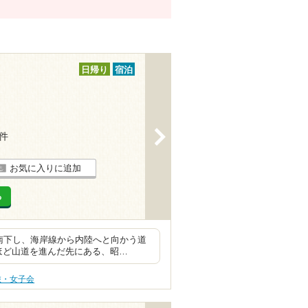
日帰り
宿泊
>
5件
お気に入りに追加
る
南下し、海岸線から内陸へと向かう道
mほど山道を進んだ先にある、昭…
旅・女子会