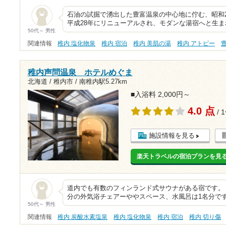
石油の試掘で湧出した豊富温泉の中心地に佇む、昭和2
平成28年にリニューアルされ、モダンな湯宿へと生
50代～ 男性
関連情報
稚内 塩化物泉
稚内 宿泊
稚内 美肌の湯
稚内 アトピー
稚内声問温泉 ホテルめぐま
北海道 / 稚内市 /
南稚内駅5.27km
■入浴料 2,000円～
4.0 点
/ 
施設情報を見る
楽天トラベルの宿泊プランを見
道内でも有数のフィンランド式サウナがある宿です。
分の外気浴チェアーややスペース、水風呂は1名分で
50代～ 男性
関連情報
稚内 炭酸水素塩泉
稚内 塩化物泉
稚内 宿泊
稚内 切り傷