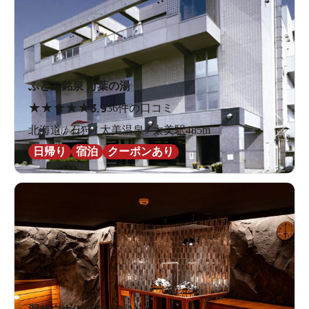
ふとみ銘泉 万葉の湯
★
★
★
★
★
3.9
36件の口コミ
北海道 / 石狩 / 太美温泉 / 太美駅485m
日帰り
宿泊
クーポンあり