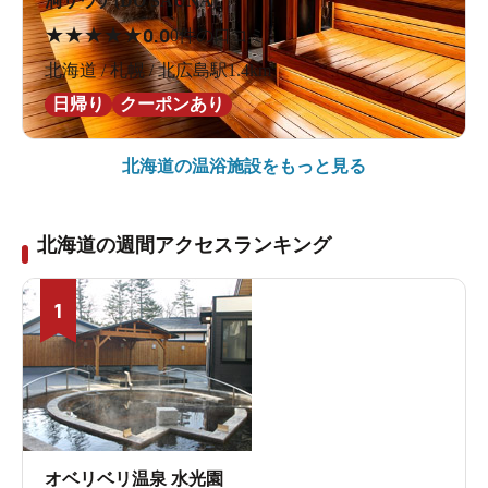
洞サウナ(DO SAUNA)
★
★
★
★
★
0.0
0件の口コミ
北海道 / 札幌 / 北広島駅1.4km
日帰り
クーポンあり
北海道の
温浴施設をもっと見る
北海道の週間アクセスランキング
1
オベリベリ温泉 水光園