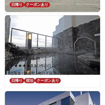
日帰り
クーポンあり
ハイランドふらの
★
★
★
★
★
3.2
12件の口コミ
北海道 / 富良野 / 島の下温泉 / 学田駅3.7km
日帰り
宿泊
クーポンあり