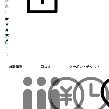
温
泉
/
★
4
3
★
1
★
件
★
の
★
口
コ
ミ
施設情報
口コミ
クーポン・チケット