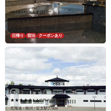
SPA&SAUNA オスパー
★
★
★
★
★
4.0
2件の口コミ
北海道 / 旭川 / 旭川四条駅589m
日帰り
宿泊
クーポンあり
旭川高砂台 万葉の湯
★
★
★
★
★
4.4
45件の口コミ
北海道 / 旭川 / 近文駅2.5km