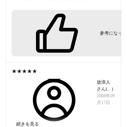
お部屋も少し早めに申し込んでましたので、一
番見晴らしの良い最上階（7階）の角部屋で、山々
や大きな1枚岩も眼前に見渡せる12畳＋玄関＋トイ
参考になった
レ・浴室＋他を用意していただけました。
【立地】「秘境」というだけあって周りに何もな
いのは当然ですが、自然が作り出した景勝だけで
十分です。あいにく羽衣の滝は通行止めで行けま
★
★
★
★
★
せんでしたが、次回の楽しみができました。
放浪人
【施設】古さはどうしようもありませんが、隆盛
さん(
、
)
時を思わせる施設で、ゆとりのある安物でない立
2008年09
派な作りには驚きました。天人峡独特の大きな岩
月17日
をそのまま一面の壁面利用した広い浴室は必見で
す。そして、何よりもそのお風呂は男・女とも広
続きを見る
く、飲用もできて最高です。飲用といえば、ここ