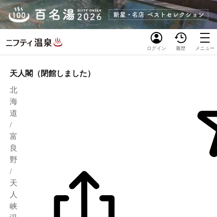
ログイン
履歴
メニュー
天人閣（閉館しました）
北
海
道
/
富
良
野
/
天
人
峡