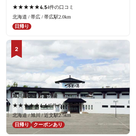
★
★
★
★
★
4.5
4件の口コミ
北海道 / 帯広 / 帯広駅2.0km
日帰り
2
旭川高砂台 万葉の湯
★
★
★
★
★
4.4
45件の口コミ
北海道 / 旭川 / 近文駅2.5km
日帰り
クーポンあり