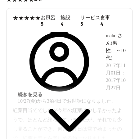
★
★
★
★
★
お風呂
施設
サービス
食事
5
4
5
4
mabe
さ
ん(
男
性
、
～10
代
)
2017年11
月01日
：
2017年10
月27日
続きを見る
10/27(金)から3泊4日でお世話になりました。
紅葉目当てでしたが今年の紅葉は少し早かったよ
うで、ほとんど終わっていましたが、それでも少
し見ることができ、何と最終日は雪で始まったの
で、紅葉と雪とを楽しめる旅になりました。