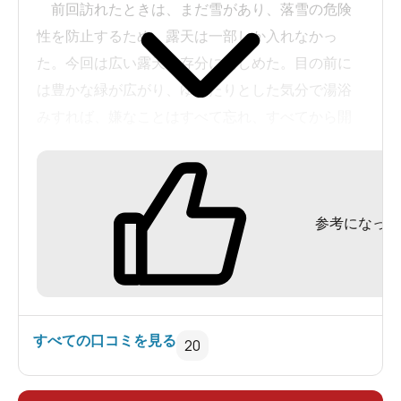
前回訪れたときは、まだ雪があり、落雪の危険
のお水も平成の名水１００選に選ばれた美味しい
性を防止するため、露天は一部しか入れなかっ
水で、自由に飲むことができます。
た。今回は広い露天を存分に楽しめた。目の前に
【食事】旅プランの申し込みランクによって夕食
は豊かな緑が広がり、ゆったりとした気分で湯浴
は異なるので何ともいえませんが、朝食バイキン
みすれば、嫌なことはすべて忘れ、すべてから開
グはプランに関係なく共通のようです。朝食は毎
放される重いがした。９月１４日、入湯。
回同じメニューですが、メニューが多すぎて、ど
れも美味しいですが全部食べようとするのは不可
能です。幸い連泊でしたので、個人的に毎朝、ご
参考になった
飯やお粥の和風にしたり、パンの洋風にしたりと
楽しめました。
【その他】古くはあっても全体にとても行き届い
た手入れができていて清潔です。いたるところに
すべての口コミを見る
20
天人峡や天人閣関係の史料が展示されていて、参
考になります。あらためて、「じゃらん」の道内