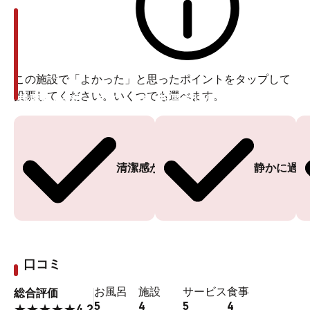
この施設で「よかった」と思ったポイントをタップして
投票してください。いくつでも選べます。
投票ありがとうございます
投票ありがとうございます
清潔感がある
静かに過ご
口コミ
お風呂
施設
サービス
食事
総合評価
5
4
5
4
4.2
★
★
★
★
★