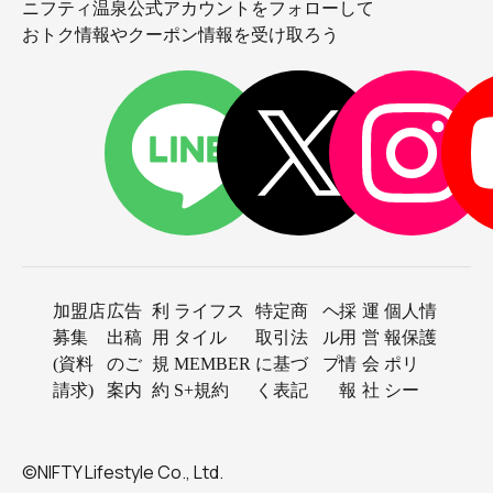
ニフティ温泉公式アカウントをフォローして
おトク情報やクーポン情報を受け取ろう
加盟店
広告
利
ライフス
特定商
ヘ
採
運
個人情
募集
出稿
用
タイル
取引法
ル
用
営
報保護
(資料
のご
規
MEMBER
に基づ
プ
情
会
ポリ
請求)
案内
約
S+規約
く表記
報
社
シー
©NIFTY Lifestyle Co., Ltd.