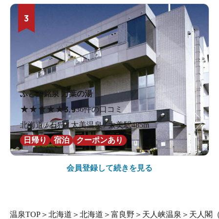
3
ふとみ銘泉 万葉の湯
★
★
★
★
★
3.9
36件の口コミ
北海道 / 石狩 / 太美温泉 / 太美駅485m
日帰り
宿泊
クーポンあり
会員登録して続きを見る
温泉TOP
＞
北海道
＞
北海道
＞
富良野
＞
天人峡温泉
＞
天人閣