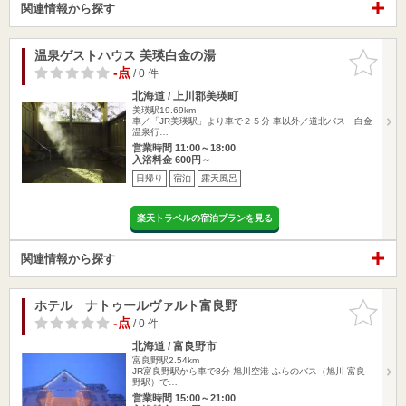
関連情報から探す
温泉ゲストハウス 美瑛白金の湯
お気に入
りに追加
-点
/ 0 件
北海道 / 上川郡美瑛町
美瑛駅19.69km
車／「JR美瑛駅」より車で２５分 車以外／道北バス 白金
温泉行…
営業時間 11:00～18:00
入浴料金 600円～
日帰り
宿泊
露天風呂
楽天トラベルの宿泊プランを見る
関連情報から探す
ホテル ナトゥールヴァルト富良野
お気に入
りに追加
-点
/ 0 件
北海道 / 富良野市
富良野駅2.54km
JR富良野駅から車で8分 旭川空港 ふらのバス（旭川-富良
野駅）で…
営業時間 15:00～21:00