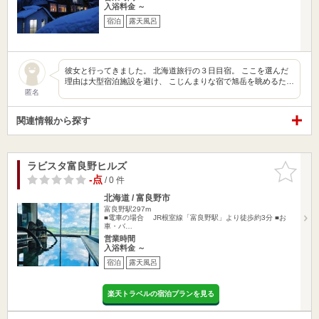
入浴料金 ～
宿泊
露天風呂
彼女と行ってきました。 北海道旅行の３日目宿。 ここを選んだ
理由は大型宿泊施設を避け、 こじんまりな宿で旭岳を眺めるた…
匿名
関連情報から探す
ラビスタ富良野ヒルズ
お気に入
りに追加
-点
/ 0 件
北海道 / 富良野市
富良野駅297m
■電車の場合 JR根室線「富良野駅」より徒歩約3分 ■お
車・バ…
営業時間
入浴料金 ～
宿泊
露天風呂
楽天トラベルの宿泊プランを見る