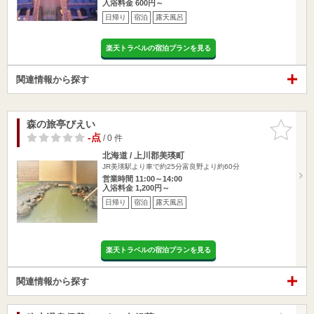
入浴料金 600円～
日帰り
宿泊
露天風呂
楽天トラベルの宿泊プランを見る
関連情報から探す
森の旅亭びえい
お気に入
りに追加
-点
/ 0 件
北海道 / 上川郡美瑛町
JR美瑛駅より車で約25分富良野より約60分
営業時間 11:00～14:00
入浴料金 1,200円～
日帰り
宿泊
露天風呂
楽天トラベルの宿泊プランを見る
関連情報から探す