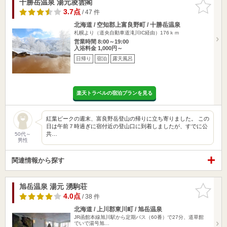
十勝岳温泉 湯元凌雲閣
お気に入
りに追加
3.7点
/ 47 件
北海道 / 空知郡上富良野町 / 十勝岳温泉
札幌より（道央自動車道滝川IC経由）176ｋｍ
営業時間 8:00～19:00
入浴料金 1,000円～
日帰り
宿泊
露天風呂
楽天トラベルの宿泊プランを見る
紅葉ピークの週末、富良野岳登山の帰りに立ち寄りました。 この
日は午前７時過ぎに宿付近の登山口に到着しましたが、すでに公
共…
50代～
男性
関連情報から探す
旭岳温泉 湯元 湧駒荘
お気に入
りに追加
4.0点
/ 38 件
北海道 / 上川郡東川町 / 旭岳温泉
JR函館本線旭川駅から定期バス（60番）で27分、道草館
でいで湯号旭…