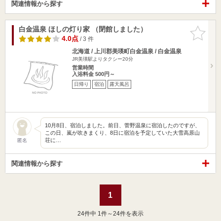
関連情報から探す
白金温泉 ほしの灯り家 （閉館しました）
お気に入
りに追加
4.0点
/ 3 件
北海道 / 上川郡美瑛町白金温泉 / 白金温泉
JR美瑛駅よりタクシー20分
営業時間
入浴料金 500円～
日帰り
宿泊
露天風呂
10月8日、宿泊しました。前日、菅野温泉に宿泊したのですが、
この日、嵐が吹きまくり、8日に宿泊を予定していた大雪高原山
荘に…
匿名
関連情報から探す
1
24
件中 1件～24件を表示