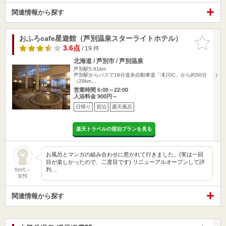
関連情報から探す
おふろcafe星遊館（芦別温泉スターライトホテル）
お気に入
りに追加
3.6点
/ 19 件
北海道 / 芦別市 / 芦別温泉
芦別駅5.61km
芦別駅からバスで18分道央自動車道「滝川IC」から約50分
（29km…
営業時間 6:00～22:00
入浴料金 900円～
日帰り
宿泊
露天風呂
楽天トラベルの宿泊プランを見る
お風呂とマンガの組み合わせに惹かれて行きました。(実は一回
目が楽しかったので、二度目です) リニューアルオープンして評
判…
50代～
女性
関連情報から探す