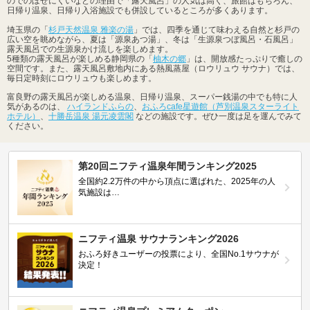
のでのぼせにくいなどの理由で「露天風呂」の人気は高く、旅館はもちろん、
日帰り温泉、日帰り入浴施設でも併設しているところが多くあります。
埼玉県の「
杉戸天然温泉 雅楽の湯
」では、四季を通じて味わえる自然と杉戸の
広い空を眺めながら、夏は「源泉あつ湯」、冬は「生源泉つぼ風呂・石風呂」
露天風呂での生源泉かけ流しを楽しめます。
5種類の露天風呂が楽しめる静岡県の「
柚木の郷
」は、開放感たっぷりで癒しの
空間です。また、露天風呂敷地内にある熱風蒸屋（ロウリュウ サウナ）では、
毎日定時刻にロウリュウも楽しめます。
富良野の露天風呂が楽しめる温泉、日帰り温泉、スーパー銭湯の中でも特に人
気があるのは、
ハイランドふらの
、
おふろcafe星遊館（芦別温泉スターライト
ホテル）
、
十勝岳温泉 湯元凌雲閣
などの施設です。ぜひ一度は足を運んでみて
ください。
第20回ニフティ温泉年間ランキング2025
全国約2.2万件の中から頂点に選ばれた、2025年の人
気施設は…
ニフティ温泉 サウナランキング2026
おふろ好きユーザーの投票により、全国No.1サウナが
決定！