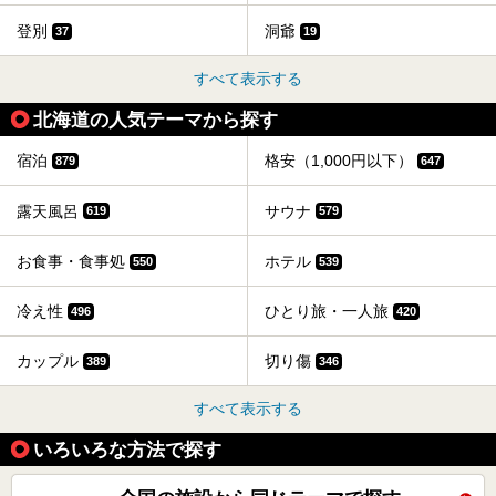
登別
洞爺
37
19
すべて表示する
北海道の人気テーマから探す
宿泊
格安（1,000円以下）
879
647
露天風呂
サウナ
619
579
お食事・食事処
ホテル
550
539
冷え性
ひとり旅・一人旅
496
420
カップル
切り傷
389
346
すべて表示する
いろいろな方法で探す