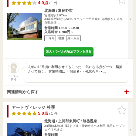
りに追加
4.0点
/ 1 件
北海道 / 富良野市
富良野駅3.97km
JR富良野駅から5km､タクシーで平常時10分札幌から道央
自動車道(…
営業時間 13:00～23:30
入浴料金 1,700円～
日帰り
宿泊
露天風呂
楽天トラベルの宿泊プランを見る
去年の12月頃に利用させてもらった。 気になる点が一つ。指摘
させて頂く。 営業時間は ・宿泊者‥‥6:00A.M.〜…
50代～
男性
関連情報から探す
アートヴィレッジ 杜季
お気に入
りに追加
5.0点
/ 1 件
北海道 / 上川郡東川町 / 旭岳温泉
JR函館本線旭川駅より旭川電気軌道バス利用 旭岳ロープウ
ェイ行き終点…
営業時間