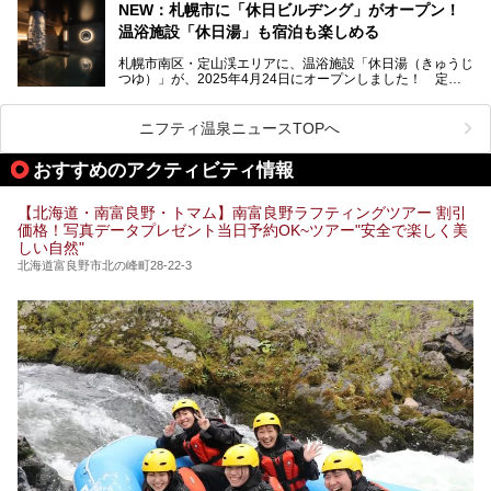
豊かな登別温泉とは対照的な存在で、今も湯治場的な要素が
NEW：札幌市に「休日ビルヂング」がオープン！
残る閑静な温泉地です。
温浴施設「休日湯」も宿泊も楽しめる
今回、四半世紀以上に渡り全国の温泉を巡り続ける筆者が現
札幌市南区・定山渓エリアに、温浴施設「休日湯（きゅうじ
地体験し、カルルス温泉をご紹介。温泉地の概要や泉質解説
つゆ）」が、2025年4月24日にオープンしました！ 定山
をはじめ、日帰り入浴可能な全３施設の紹介・周辺観光・ア
渓の新たなランドマーク「休日ビルヂング」として誕生した
クセスまで徹底紹介します！
この施設は、温泉・サウナの「休日湯」・ラウンジの「THE
LOUNGE DAYOF」・グルメ「休日洋麺店」・ホテル「エク
ニフティ温泉ニュースTOPへ
スクラメーションホテル」で構成された、まさに大人の癒し
空間。
おすすめのアクティビティ情報
今回は、そんな「休日ビルヂング」の魅力を5つのポイント
からご紹介します。
【北海道・南富良野・トマム】南富良野ラフティングツアー 割引
価格！写真データプレゼント当日予約OK~ツアー"安全で楽しく美
しい自然"
北海道富良野市北の峰町28-22-3