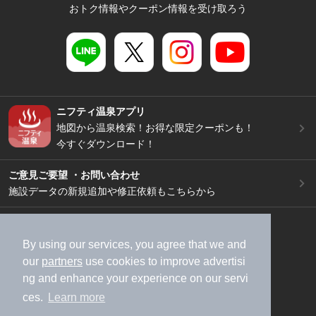
おトク情報やクーポン情報を受け取ろう
ニフティ温泉アプリ
地図から温泉検索！お得な限定クーポンも！
今すぐダウンロード！
ご意見ご要望 ・お問い合わせ
施設データの新規追加や修正依頼もこちらから
スマートフォン
/
PC
加盟店募集（資料請求）
広告出稿のご案内
By using our services, you agree that we and
our
partners
use cookies to improve advertisi
利用規約
ライフスタイルMEMBERS+規約
ng and enhance your experience on our servi
特定商取引法に基づく表記
ヘルプ
採用情報
ces.
Learn more
運営会社
個人情報保護ポリシー