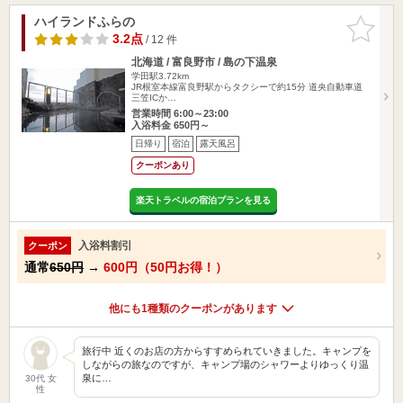
ハイランドふらの
お気に入
りに追加
3.2点
/ 12 件
北海道 / 富良野市 / 島の下温泉
学田駅3.72km
JR根室本線富良野駅からタクシーで約15分 道央自動車道
三笠ICか…
営業時間 6:00～23:00
入浴料金 650円～
日帰り
宿泊
露天風呂
クーポンあり
楽天トラベルの宿泊プランを見る
入浴料割引
クーポン
通常
650円
→
600円（50円お得！）
他にも1種類のクーポンがあります
旅行中 近くのお店の方からすすめられていきました。キャンプを
しながらの旅なのですが、キャンプ場のシャワーよりゆっくり温
泉に…
30代 女
性