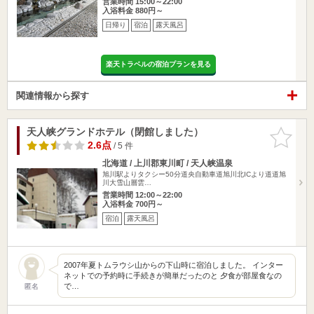
営業時間 15:00～22:00
入浴料金 880円～
日帰り
宿泊
露天風呂
楽天トラベルの宿泊プランを見る
関連情報から探す
天人峡グランドホテル（閉館しました）
お気に入
りに追加
2.6点
/ 5 件
北海道 / 上川郡東川町 / 天人峡温泉
旭川駅よりタクシー50分道央自動車道旭川北ICより道道旭
川大雪山層雲…
営業時間 12:00～22:00
入浴料金 700円～
宿泊
露天風呂
2007年夏トムラウシ山からの下山時に宿泊しました。 インター
ネットでの予約時に手続きが簡単だったのと 夕食が部屋食なの
で…
匿名