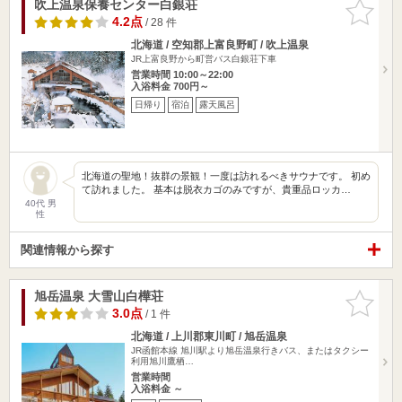
吹上温泉保養センター白銀荘
お気に入
りに追加
4.2点
/ 28 件
北海道 / 空知郡上富良野町 / 吹上温泉
JR上富良野から町営バス白銀荘下車
営業時間 10:00～22:00
入浴料金 700円～
日帰り
宿泊
露天風呂
北海道の聖地！抜群の景観！一度は訪れるべきサウナです。 初め
て訪れました。 基本は脱衣カゴのみですが、貴重品ロッカ…
40代 男
性
関連情報から探す
旭岳温泉 大雪山白樺荘
お気に入
りに追加
3.0点
/ 1 件
北海道 / 上川郡東川町 / 旭岳温泉
JR函館本線 旭川駅より旭岳温泉行きバス、またはタクシー
利用旭川鷹栖…
営業時間
入浴料金 ～