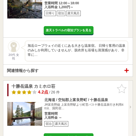
営業時間 12:00～18:00
入浴料金 1,200円～
日帰り
宿泊
露天風呂
楽天トラベルの宿泊プランを見る
旭岳ロープウェイの近くにある大きな温泉宿。 日帰り客用の温泉
のみしか利用していませんが、脱衣所も浴場も清潔感があり、非
常に…
20代 女
性
関連情報から探す
十勝岳温泉 カミホロ荘
お気に入
りに追加
4.2点
/ 26 件
北海道 / 空知郡上富良野町 / 十勝岳温泉
JR富良野線 上富良野駅より町営バス十勝岳温泉行き利用4
0分、国民宿…
営業時間
入浴料金 ～
宿泊
露天風呂