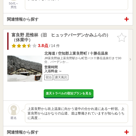
50代～
男性
関連情報から探す
富良野 思惟林（旧 ヒュッテバーデンかみふらの）
お気に入
（休業中）
りに追加
3.8点
/ 14 件
北海道 / 空知郡上富良野町 / 十勝岳温泉
JR富良野線上富良野駅から町営バス十勝岳温泉行きで30
分、バーデンか…
営業時間
入浴料金 ～
宿泊
露天風呂
楽天トラベルの宿泊プランを見る
上富良野から吹上温泉に向かう道中の分かれ道にある一軒宿。上
富良野からはかなりの山道、道は整備されていますが知らぬうち
に高度…
匿名
関連情報から探す