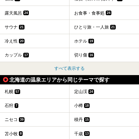
露天風呂
お食事・食事処
24
24
サウナ
ひとり旅・一人旅
21
21
冷え性
ホテル
20
19
カップル
切り傷
17
16
すべて表示する
北海道の温泉エリアから同じテーマで探す
札幌
定山渓
57
24
石狩
小樽
7
18
ニセコ
積丹
39
15
苫小牧
千歳
8
13