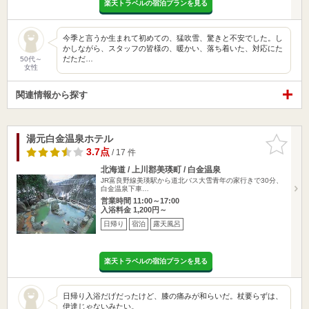
楽天トラベルの宿泊プランを見る
今季と言うか生まれて初めての、猛吹雪、驚きと不安でした。し
かしながら、スタッフの皆様の、暖かい、落ち着いた、対応にた
だただ…
50代～
女性
関連情報から探す
湯元白金温泉ホテル
お気に入
りに追加
3.7点
/ 17 件
北海道 / 上川郡美瑛町 / 白金温泉
JR富良野線美瑛駅から道北バス大雪青年の家行きで30分、
白金温泉下車…
営業時間 11:00～17:00
入浴料金 1,200円～
日帰り
宿泊
露天風呂
楽天トラベルの宿泊プランを見る
日帰り入浴だげだったけど、膝の痛みが和らいだ。杖要らずは、
伊達じゃないみたい。