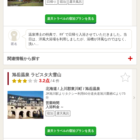
日帰り
宿泊
露天風呂
楽天トラベルの宿泊プランを見る
温泉博士の特典で、ﾀﾀﾞで日帰り入浴させていただきました。当
日は、洋風大浴場を利用しましたが、浴槽が洋風なのではなく、
洗い…
匿名
関連情報から探す
旭岳温泉 ラビスタ大雪山
お気に入
りに追加
3.2点
/ 4 件
北海道 / 上川郡東川町 / 旭岳温泉
JR旭川駅よりタクシー利用60分道央道旭川鷹栖ICより75
分
営業時間
入浴料金 ～
宿泊
露天風呂
楽天トラベルの宿泊プランを見る