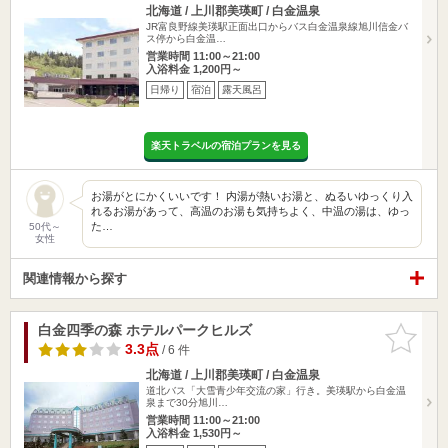
北海道 / 上川郡美瑛町 / 白金温泉
JR富良野線美瑛駅正面出口からバス白金温泉線旭川信金バ
ス停から白金温…
営業時間 11:00～21:00
入浴料金 1,200円～
日帰り
宿泊
露天風呂
楽天トラベルの宿泊プランを見る
お湯がとにかくいいです！ 内湯が熱いお湯と、ぬるいゆっくり入
れるお湯があって、高温のお湯も気持ちよく、中温の湯は、ゆっ
た…
50代～
女性
関連情報から探す
白金四季の森 ホテルパークヒルズ
お気に入
りに追加
3.3点
/ 6 件
北海道 / 上川郡美瑛町 / 白金温泉
道北バス「大雪青少年交流の家」行き。美瑛駅から白金温
泉まで30分旭川…
営業時間 11:00～21:00
入浴料金 1,530円～