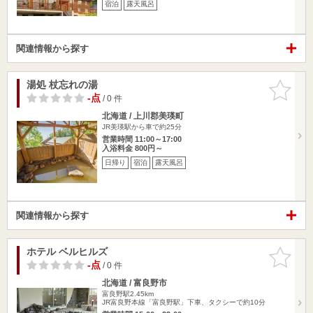
宿泊
露天風呂
関連情報から探す
湯処 杖忘れの湯
お気に入
りに追加
-点
/ 0 件
北海道 / 上川郡美瑛町
JR美瑛駅から車で約25分
営業時間 11:00～17:00
入浴料金 800円～
日帰り
宿泊
露天風呂
関連情報から探す
ホテル ベルヒルズ
お気に入
りに追加
-点
/ 0 件
北海道 / 富良野市
富良野駅2.45km
JR富良野本線「富良野駅」下車、タクシーで約10分