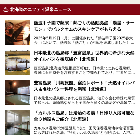
北海道のニフティ温泉ニュース
熱波甲子園で熱演！熱ごりの活動拠点「湯屋・サー
モン」でバルクオムのスキンケアがもらえる
2025年5月19日（月）に開催された「熱波甲子園2025春大
会」において、熱波師「熱ごり」が4冠を達成しました！
このたび、バルクオム賞の受賞を記念して、熱ごりさんの活
動拠点である北海道の銭湯「湯屋・サーモン」にて、メンズ
日本最北の温泉郷「豊富温泉」世界的に希少な天然
スキンケアブランド バルクオムの「ONE DAY KIT」を数量
オイルバスを徹底紹介【北海道】
限定でプレゼントいたします。
老若男女問わず、多くの方にご体験いただける製品ですの
豊富温泉(北海道天塩郡豊富町)は、日本最北にある温泉郷。
で、ぜひお試しください。※6月13日配布開始、なくなり次
温泉に石油成分を含有することで知られており、世界的にも
第終了
大変希少な泉質です。また、油分が乾癬やアトピー性皮膚炎
に特効があると言われ、遠隔地ながらも全国から湯治・療養
───
豊富温泉「川島旅館」宿泊レポート！天然オイルバ
目的で多くの人々が訪れます。
提供元：株式会社バルクオム【PR】
ス＆名物バター料理を満喫【北海道】
この記事は株式会社バルクオム商品のPR記事です。
今回、四半世紀以上に渡り全国の温泉を巡り続ける筆者が現
日本最北の温泉郷とされる豊富温泉。油分を含む特殊な泉質
地体験し、独自の視点で豊富温泉の“天然オイルバス”をレポ
で知られ、遠隔地ながらも全国から多くの湯治客や温泉ファ
ート。温泉地概要や日帰り入浴施設をはじめ、宿泊施設・ア
ンが訪れる地です。
クセスまで徹底紹介します！
「カルルス温泉」は湯治の名湯！日帰り入浴可能な
「川島旅館」は、豊富温泉の開湯当初から営業する老舗旅
全３施設もご紹介【北海道】
館。とりわけ温泉の良さと名物のバター料理に定評があり、
口コミの評判も非常に高い宿。今回は筆者自ら宿泊し、自慢
カルルス温泉(北海道登別市)は、国民保養温泉地や名湯百選
の温泉や料理をはじめ、パブリックスペース・客室など宿の
にも選ばれた名湯。“登別カルルス温泉”とも呼ばれ、入浴剤
全貌を徹底的にご紹介します！
としてその名を聞いたことがある方も多いでしょう。観光色