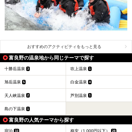
おすすめのアクティビティをもっと見る
富良野の温泉地から同じテーマで探す
十勝岳温泉
吹上温泉
3
1
旭岳温泉
白金温泉
5
4
天人峡温泉
芦別温泉
2
1
島の下温泉
1
富良野の人気テーマから探す
宿泊
格安（1,000円以下）
33
28