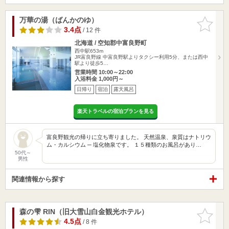
万華の湯（ばんかのゆ）
お気に入
りに追加
3.4点
/ 12 件
北海道 / 空知郡中富良野町
西中駅653m
JR富良野線 中富良野駅よりタクシー利用5分、または西中
駅より徒歩5…
営業時間 10:00～22:00
入浴料金 1,000円～
日帰り
宿泊
露天風呂
楽天トラベルの宿泊プランを見る
富良野観光の帰りに立ち寄りました。 天然温泉、泉質はナトリウ
ム・カルシウム ─ 塩化物泉です。 １５種類のお風呂があり…
50代～
男性
関連情報から探す
森の雫 RIN（旧大雪山白金観光ホテル）
お気に入
りに追加
4.5点
/ 8 件