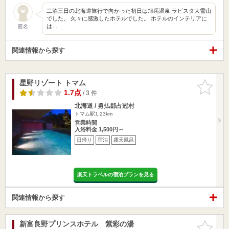
二泊三日の北海道旅行で向かった初日は旭岳温泉 ラビスタ大雪山
でした。 久々に感激したホテルでした。 ホテルのインテリアに
は…
匿名
関連情報から探す
星野リゾート トマム
お気に入
りに追加
1.7点
/ 3 件
北海道 / 勇払郡占冠村
トマム駅1.23km
営業時間
入浴料金 1,500円～
日帰り
宿泊
露天風呂
楽天トラベルの宿泊プランを見る
関連情報から探す
新富良野プリンスホテル 紫彩の湯
お気に入