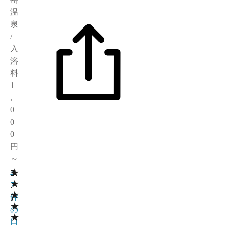
温
泉
/
入
浴
料
1
,
0
0
0
円
～
★
3
4
★
.
7
★
7
件
★
の
★
口