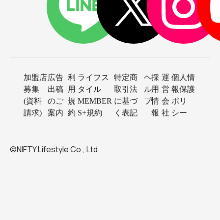
お湯につかっていたら！笑
私はもともと風邪ウイルスには気をつけていて、手洗い
うがいは欠かさないからかめったに風邪は引かないんだ
けど。
加盟店
広告
利
ライフス
特定商
ヘ
採
運
個人情
募集
出稿
用
タイル
取引法
ル
用
営
報保護
(資料
のご
規
MEMBER
に基づ
プ
情
会
ポリ
この時もへっちゃらでした☆
請求)
案内
約
S+規約
く表記
報
社
シー
んだけど、やっぱりこれは
©NIFTY Lifestyle Co., Ltd.
温泉のおかげ！
だと思います。