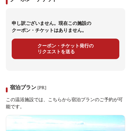
ターの行く末はいかに？！
女子大生温泉ライターの水品さきです。
申し訳ございません。現在この施設の
クーポン・チケットはありません。
雪降
今回は、北海道の『十勝岳温泉 凌雲閣』さんで
る中
泉温33℃
、なんと
という温泉に入ってきまし
クーポン・チケット発行の
リクエストを送る
た。。（いつもはもっと温かい温泉です。）
そんな極寒体験をレポートしたいと思います。
さっきまでは秋だった…
宿泊プラン
[PR]
そーなんです！
この温浴施設では、こちらから宿泊プランのご予約が可
能です。
取材日（2012年秋）の少し前までは「おーーーもう北海