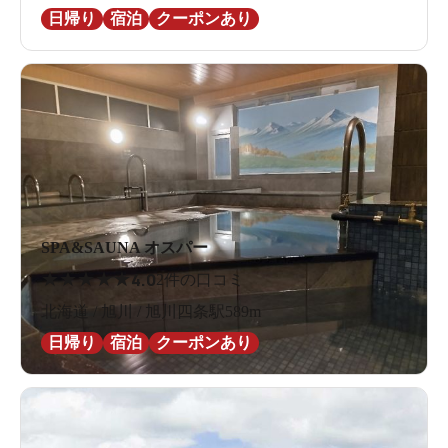
ジャグジー（41℃）
日帰り
宿泊
クーポンあり
SPA&SAUNA オスパー
★
★
★
★
★
4.0
2件の口コミ
北海道 / 旭川 / 旭川四条駅589m
サウナ＆水風呂<br><br>
日帰り
宿泊
クーポンあり
露天。こんな温泉に入る物好きは誰だー
私です。