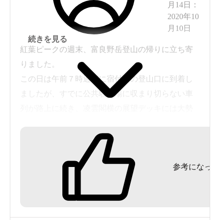
月14日
：
2020年10
<br>
月10日
標高1,280m。北海道で最も高地にある温泉！！
続きを見る
それもそのはず。
紅葉ピークの週末、富良野岳登山の帰りに立ち寄
りました。
最も高地にある温泉
この日は午前７時過ぎに宿付近の登山口に到着し
ここ十勝岳温泉は、
北海道でな
ましたが、すでに公共駐車場に収まり切らない車
んです。
列が路上に続き、凌雲閣横の展望デッキには大勢
の人が。下山した１３時過ぎは紅葉目当ての人が
レンタカー屋さんも「まだ雪は降ってないです」といい
さらに増えており、果たして無事、温泉に入れる
つつ、ちゃんとスタットレスタイヤを装備してくれてい
か心配しましたが、外の人出に比べると入浴客は
ました。
参考になった
まだましで、内湯、露天、カラン、露天、内湯の
ローテーションを無事、終えることができまし
た。さすがに一番人気の露天（高温の方の浴槽）
は場所取りが熾烈で、隙を突いて体を沈めたかと
さすが北海道ですね。