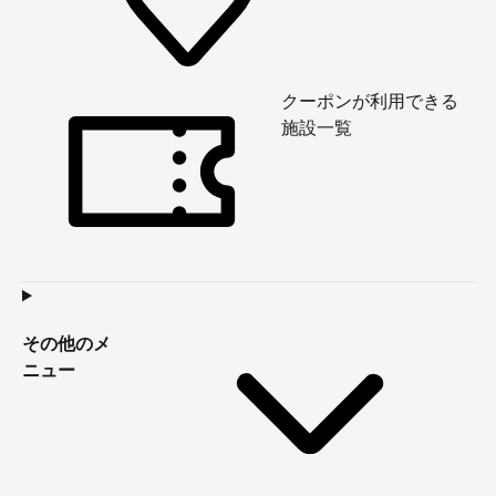
というのが私の持論です。
クーポンが利用できる
施設一覧
がんに効くとか、なんでも治るとか言われてる温泉は強
酸性が多いですもんね！
これ測った私がどんくさかった。うん。←
その他のメ
ニュー