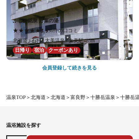
源泉ホース獲ったどー笑
ふとみ銘泉 万葉の湯
★
★
★
★
★
3.9
36件の口コミ
北海道 / 石狩 / 太美温泉 / 太美駅485m
日帰り
宿泊
クーポンあり
会員登録して続きを見る
温泉TOP
＞
北海道
＞
北海道
＞
富良野
＞
十勝岳温泉
＞
十勝岳温
命綱…<br><br>
温浴施設を探す
とっても寒い思いをして測ったORPがこれだ！
ってあれ…