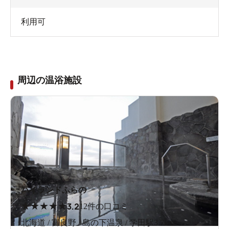
利用可
そろそろ温まったかな？
周辺の温浴施設
ハイランドふらの
★
★
★
★
★
3.2
12件の口コミ
北海道 / 富良野 / 島の下温泉 / 学田駅3.7km