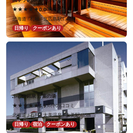
★
★
★
★
★
0.0
0件の口コミ
北海道 / 札幌 / 北広島駅1.4km
日帰り
クーポンあり
どーしたらいいの？！
ふとみ銘泉 万葉の湯
★
★
★
★
★
3.9
36件の口コミ
北海道 / 石狩 / 太美温泉 / 太美駅485m
日帰り
宿泊
クーポンあり