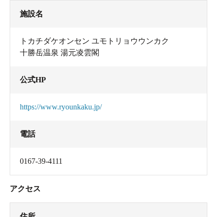
施設名
トカチダケオンセン ユモトリョウウンカク
十勝岳温泉 湯元凌雲閣
公式HP
https://www.ryounkaku.jp/
電話
もちろん露天だって入るよ！<br><br>
0167-39-4111
あつ源泉とぬる源泉。
ここ十勝岳温泉凌雲閣には
アクセス
泉質の異なる２本の源泉があります。（普段）
住所