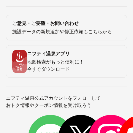
ご意見・ご要望・お問い合わせ
施設データの新規追加や修正依頼もこちらから
<br><br><br>
体を張りすぎた温泉ライターのその後は…？
ニフティ温泉アプリ
実はとっても元気です！
地図検索がもっと便利に！
今すぐダウンロード
ピンピンしてまーす♪
ニフティ温泉公式アカウントをフォローして
おトク情報やクーポン情報を受け取ろう
少し寒いところにいただけで、風邪引く人って案外多い
んじゃないでしょうか。まして、雪降る中全裸で33℃の