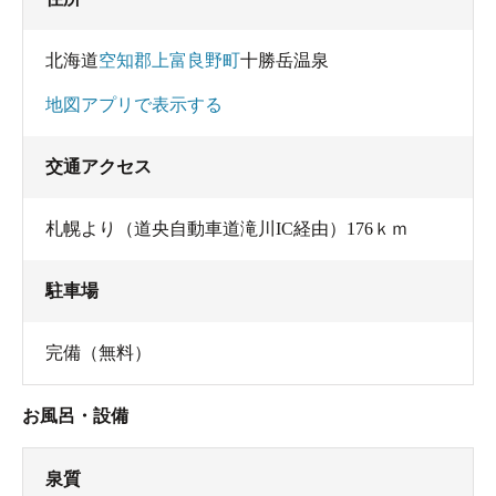
北海道
空知郡上富良野町
十勝岳温泉
ひとつは
酸性泉（pH2.57/35℃）
地図アプリで表示する
交通アクセス
もうひとつは
カルシウム・ナトリウムー硫酸塩泉
（pH6.46/53.0℃）
札幌より（道央自動車道滝川IC経由）176ｋｍ
駐車場
このうちの53℃の方が詰まって出なくなっていた。
完備（無料）
35℃の方しかない！笑
ということは
お風呂・設備
泉質