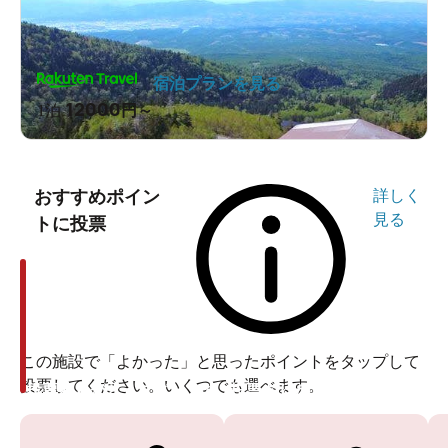
道は紅葉してる！」と、むしろ
秋
の始まりを感心しなが
らみていたはずなんです！
宿泊プランを見る
12000
1泊
円～
ずーーっとこんな景色をひた走る。
おすすめポイン
詳しく
見る
トに投票
この施設で「よかった」と思ったポイントをタップして
投票してください。いくつでも選べます。
投票ありがとうございます
投票ありがとうございます