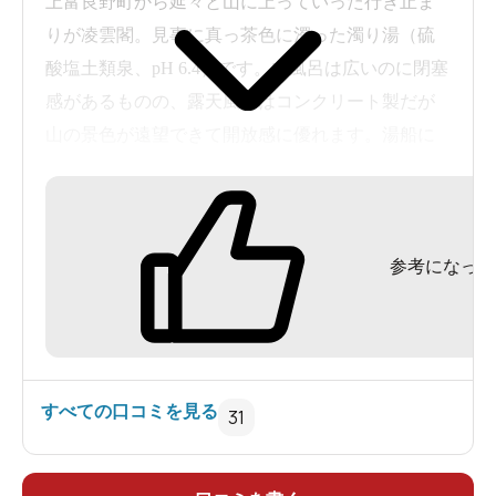
上富良野町から延々と山に上っていった行き止ま
りが凌雲閣。見事に真っ茶色に濁った濁り湯（硫
酸塩土類泉、pH 6.4）です。内風呂は広いのに閉塞
感があるものの、露天風呂はコンクリート製だが
山の景色が遠望できて開放感に優れます。湯船に
浸かるとモウモウと沈殿していた温泉成分が浮き
上がります。北海道で最も標高の高い温泉であり
遠く上富良野の町の光が眺められるだけでなく
参考になった
（写真は駐車場から撮影）、泉質もなかなかのも
いらっしゃいませ。
のです。ただし施設としての清潔感と快適さは今
ひとつ。800円はちょっと高いんじゃないでしょう
か。
すべての口コミを見る
31