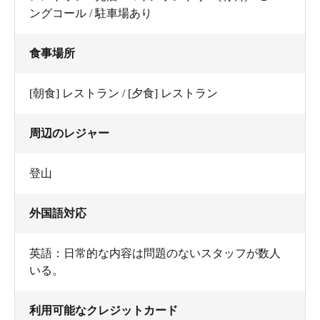
水質が実に素晴らしい！
ングコール / 駐車場あり
食事場所
[朝食] レストラン / [夕食] レストラン
都会のスパなどでは一番塩素消毒が徹底的に行われてい
るジャグジーと水風呂。
周辺のレジャー
登山
ここでは、塩素は一切使用されていません。山の水です
外国語対応
ね！
英語：日常的な内容は問題のないスタッフが数人
しあわせー♪
いる。
利用可能なクレジットカード