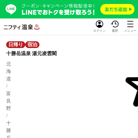
ログイン
履歴
メニュー
日帰り
宿泊
十勝岳温泉 湯元凌雲閣
北
海
道
/
富
良
野
/
十
勝
岳