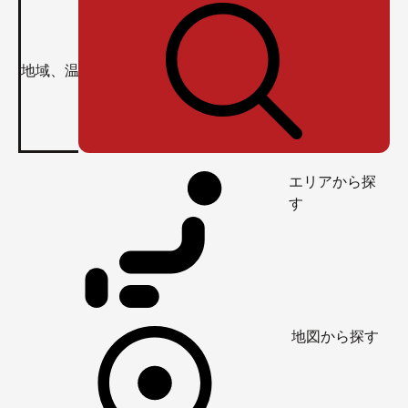
もうみなさん、このグラフの見方お分かりですよね？
そんなに良くない。
エリアから探
す
言い訳♪
酸性泉は酸化するのがとーっても早い！
けれども、そのものすごいスピードで酸化していく間
地図から探す
に、人々のいろいろな病を治してくれるんだろうな～