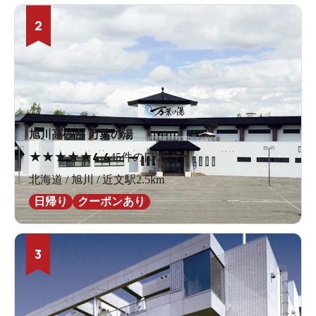
ホースを体にあてがって入ってね。入るならね。」
2
源泉ホース
だ！
旭川高砂台 万葉の湯
★
★
★
★
★
4.4
45件の口コミ
北海道 / 旭川 / 近文駅2.5km
日帰り
クーポンあり
3