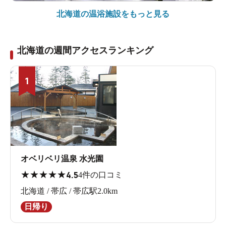
北海道の
温浴施設をもっと見る
北海道の週間アクセスランキング
1
オベリベリ温泉 水光園
<br><br>
★
★
★
★
★
4.5
4件の口コミ
体に源泉ホースあてがって…
北海道 / 帯広 / 帯広駅2.0km
そうだ！
日帰り
「もし、露天に入るんだったら、源泉（35℃）が出てる