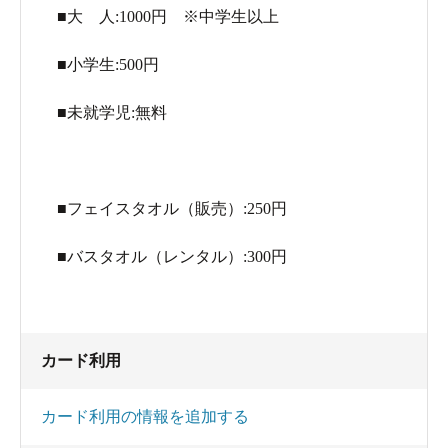
■大 人:1000円 ※中学生以上
お湯がまだ溜まってない＝毎日掃除してる＆一番風呂♪
■小学生:500円
温度がぬるくなっている＝加温設備のない、天然そのも
■未就学児:無料
のの温泉♪♪
■フェイスタオル（販売）:250円
だから心の中でガッツポーズ！
■バスタオル（レンタル）:300円
カード利用
でも、なんだかとっても心配そう…
カード利用の情報を追加する
「ジャグジーでよく温まって、最後にはサウナで体温め