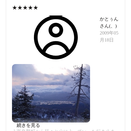
思うと、温さに耐えられず低温浴槽から合流して
★
★
★
★
★
きた入浴客が視界を遮ってわずか数十センチ前に
かとぅん
場所を取るなど、（しかもコロナ禍において）普
さん(
、
)
通ではありえない状況も。紅葉の絶景を取るか、
では、さっそく行きますか！
2009年05
のんびり入浴をとるか、天気もさることながらハ
月18日
イシーズンの訪問も悩ましいところです。
冬支度ができていなかった私。いきなり吹雪かれて体の
芯まで冷えきりました。
早く温まりたーーーい！！
続きを見る