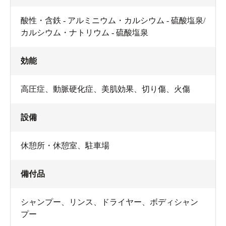
酸性・含鉄 - アルミニウム・カルシウム - 硫酸塩泉/
33℃
35℃って言っても、浴槽は
ほどになってるんですよ
カルシウム・ナトリウム - 硫酸塩泉
ね。
効能
ぬるくて、ピリっと酸性。初体験ですわ。笑
高圧症、動脈硬化症、美肌効果、切り傷、火傷
設備
この酸性泉。
目に良い
らしいです！
休憩所・休憩室
、
駐車場
備付品
お医者さんからも勧められたようですよ。
シャンプー
、
リンス
、
ドライヤー
、
ボディシャン
プー