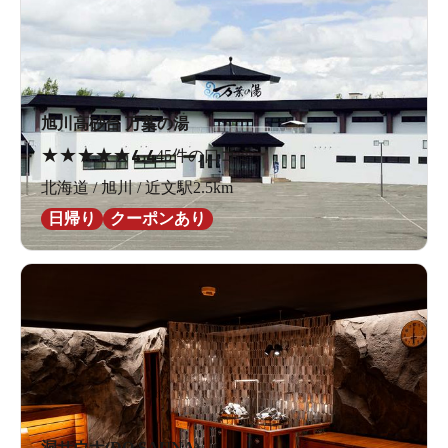
わあわわわあああ！
旭川高砂台 万葉の湯
寒い！
★
★
★
★
★
4.4
45件の口コミ
北海道 / 旭川 / 近文駅2.5km
日帰り
クーポンあり
お湯もぬるい！（33℃）
逃げ場のない寒さ。
でも、ORPは測りたい。
洞サウナ(DO SAUNA)