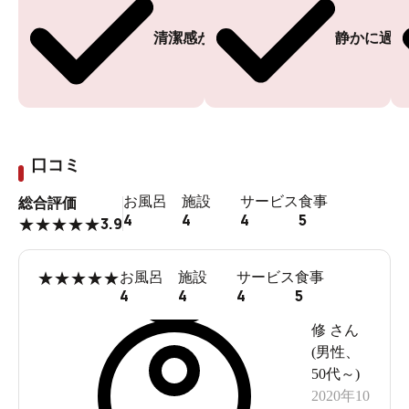
北海道はこのころは秋でした♪<br><br>と思いきや…<br>
清潔感がある
静かに過ご
<br><br><br><br><br>
山の上は吹雪いてました！
どーーしてこんなんなっちゃった？！
口コミ
お風呂
施設
サービス
食事
総合評価
4
4
4
5
3.9
★
★
★
★
★
★
★
★
★
★
お風呂
施設
サービス
食事
4
4
4
5
修
さん
(
男性
、
50代～
)
2020年10