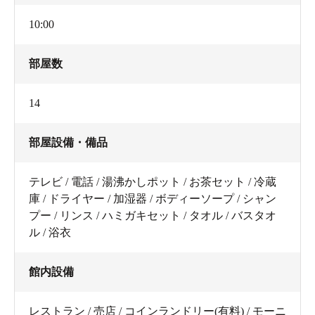
10:00
33℃の強酸性泉。
部屋数
まずはよく温まってから。
ジャグジーは温かい。
14
部屋設備・備品
サウナ＆水風呂は寒い国には欠かせない！
テレビ / 電話 / 湯沸かしポット / お茶セット / 冷蔵
毛穴をギュッと引き締めて熱が逃げるのを防ぐ。
庫 / ドライヤー / 加湿器 / ボディーソープ / シャン
プー / リンス / ハミガキセット / タオル / バスタオ
ル / 浴衣
館内設備
ここで、私が言いたいのは、
レストラン / 売店 / コインランドリー(有料) / モーニ