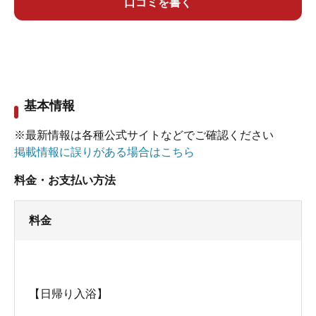
口コミを書く
この木のイス。ほしい！<br><br>
基本情報
え？！温かい源泉が出ない…？笑
受付の方が、申し訳なさそうに
※最新情報は各種公式サイトなどでご確認ください
掲載情報に誤りがある場合はこちら
「温度の高い方の源泉が詰まってしまって、今はぬるい
料金・お支払い方法
方の源泉だけですがよろしいですか？」
料金
うそーん。まぁでも入るしかないでしょ！むしろこーゆ
【日帰り入浴】
うトラブルウィルカム！