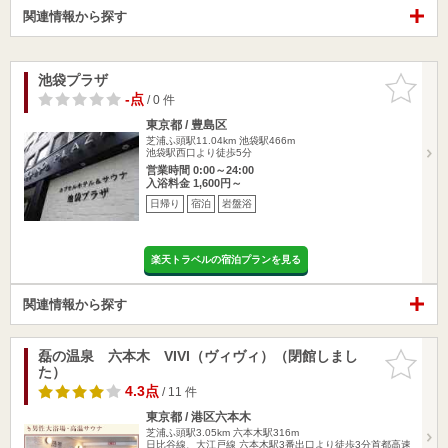
関連情報から探す
池袋プラザ
お気に入
りに追加
-点
/ 0 件
東京都 / 豊島区
芝浦ふ頭駅11.04km
池袋駅466m
池袋駅西口より徒歩5分
営業時間 0:00～24:00
入浴料金 1,600円～
日帰り
宿泊
岩盤浴
楽天トラベルの宿泊プランを見る
関連情報から探す
磊の温泉 六本木 VIVI（ヴィヴィ）（閉館しまし
お気に入
た）
りに追加
4.3点
/ 11 件
東京都 / 港区六本木
芝浦ふ頭駅3.05km
六本木駅316m
日比谷線、大江戸線 六本木駅3番出口より徒歩3分首都高速