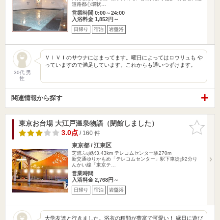
道路都心環状…
営業時間 0:00～24:00
入浴料金 1,852円～
日帰り
宿泊
岩盤浴
ＶＩＶＩのサウナにはまってます。曜日によってはロウリュも や
っていますので満足しています。これからも通いつずけます。
30代 男
性
関連情報から探す
東京お台場 大江戸温泉物語（閉館しました）
お気に入
りに追加
3.0点
/ 160 件
東京都 / 江東区
芝浦ふ頭駅3.43km
テレコムセンター駅270m
新交通ゆりかもめ「テレコムセンター」駅下車徒歩2分り
んかい線「東京テ…
営業時間
入浴料金 2,768円～
日帰り
宿泊
岩盤浴
大学友達と行きました。浴衣の種類が豊富で可愛い！ 縁日に遊び