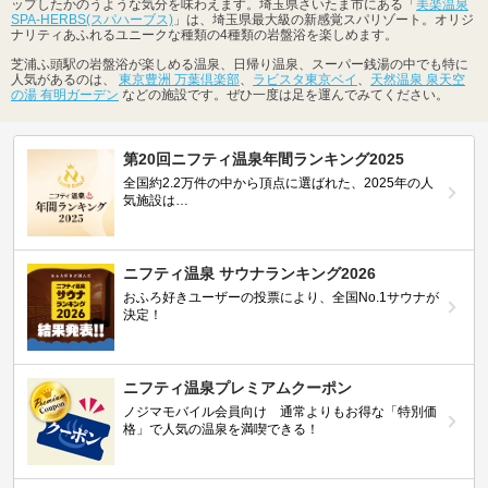
ップしたかのうような気分を味わえます。埼玉県さいたま市にある「
美楽温泉
SPA-HERBS(スパハーブス)
」は、埼玉県最大級の新感覚スパリゾート。オリジ
ナリティあふれるユニークな種類の4種類の岩盤浴を楽しめます。
芝浦ふ頭駅の岩盤浴が楽しめる温泉、日帰り温泉、スーパー銭湯の中でも特に
人気があるのは、
東京豊洲 万葉倶楽部
、
ラビスタ東京ベイ
、
天然温泉 泉天空
の湯 有明ガーデン
などの施設です。ぜひ一度は足を運んでみてください。
第20回ニフティ温泉年間ランキング2025
全国約2.2万件の中から頂点に選ばれた、2025年の人
気施設は…
ニフティ温泉 サウナランキング2026
おふろ好きユーザーの投票により、全国No.1サウナが
決定！
ニフティ温泉プレミアムクーポン
ノジマモバイル会員向け 通常よりもお得な「特別価
格」で人気の温泉を満喫できる！