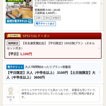
芝浦ふ頭駅6.56km
大森海岸駅584m
京浜急行線 平和島駅徒歩約12分/ワンコインバス3分（100
円）、Ｊ…
営業時間 0:00～24:00
入浴料金 2,400円～
日帰り
宿泊
岩盤浴
電子チケットあり
【百名湯受賞記念】【平日限定】100分制プラン（タオル
期間限定
セット付き）
【平日】
1,100円
大人7時間制ゆったりプラン+岩盤浴
電子チケット
【平日限定】大人（中学生以上）
3100円
【土日祝限定】大
人（中学生以上）
3600円
ロウリュウサウナがとても良かったです。 岩盤浴も空いていて、
携帯見ながらゴロゴロしていたらあっという間に時間が過ぎま
す。
30代 女
性