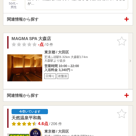
が…
50代～
男性
関連情報から探す
MAGMA SPA 大森店
お気に入
りに追加
-点
/ 0 件
東京都 / 大田区
芝浦ふ頭駅6.32km
大森駅174m
大森駅より徒歩
営業時間 10:00～22:00
入浴料金 3,340円～
日帰り
岩盤浴
関連情報から探す
お気に入
今空いています
りに追加
天然温泉平和島
4.6点
/ 206 件
東京都 / 大田区