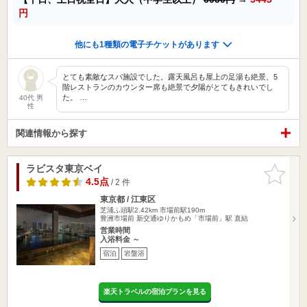
円
他にも1種類の電子チケットがあります
とても素敵なスパ施設でした。露天風呂も屋上の足湯も絶景、5
階レストランのカウンター席も絶景で夕陽がとてもきれいでし
た。 …
40代 男
性
関連情報から探す
ラビスタ東京ベイ
お気に入
りに追加
4.5点
/ 2 件
東京都 / 江東区
芝浦ふ頭駅2.42km
市場前駅190m
豊洲市場前 新交通ゆりかもめ「市場前」駅 直結
営業時間
入浴料金 ～
宿泊
岩盤浴
楽天トラベルの宿泊プランを見る