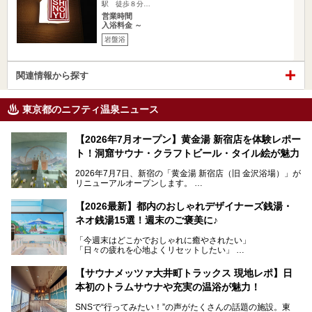
駅 徒歩８分…
営業時間
入浴料金 ～
岩盤浴
関連情報から探す
東京都のニフティ温泉ニュース
【2026年7月オープン】黄金湯 新宿店を体験レポー
ト！洞窟サウナ・クラフトビール・タイル絵が魅力
2026年7月7日、新宿の「黄金湯 新宿店（旧 金沢浴場）」が
リニューアルオープンします。
レトロでノスタルジックなタイル絵はそのまま、昔からここ
【2026最新】都内のおしゃれデザイナーズ銭湯・
を知る地元の人にも、新しく足を運んでくれる人にも愛され
ネオ銭湯15選！週末のご褒美に♪
る、今の時代の"銭湯"として生まれ変わりました。洞窟のよ
うなユニークなサウナ、自家醸造のクラフトビールが飲める
「今週末はどこかでおしゃれに癒やされたい」
ビアバーなど、新しく登場したスポットも併せて紹介しま
「日々の疲れを心地よくリセットしたい」
す。充実した設備があるのに、基本の入浴料が銭湯価格の5
──そんなときにおすすめなのが、今、都内で大きなブーム
50円というのも嬉しすぎます！
となっている新しいスタイルの銭湯です。
【サウナメッツァ大井町トラックス 現地レポ】日
本初のトラムサウナや充実の温浴が魅力！
最近、SNSやメディアで「デザイナーズ銭湯」や「ネオ銭
湯」という言葉をよく耳にしませんか？
SNSで“行ってみたい！”の声がたくさんの話題の施設。東