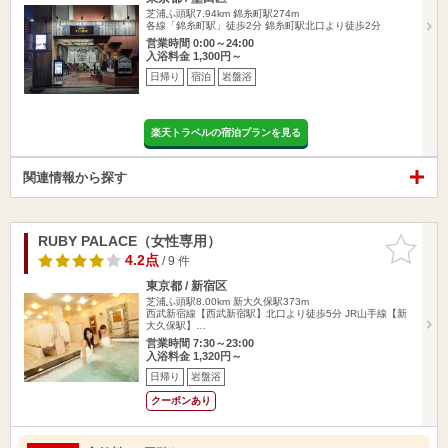
芝浦ふ頭駅7.94km
錦糸町駅274m
各線「錦糸町駅」徒歩2分 錦糸町駅北口より徒歩2分
営業時間 0:00～24:00
入浴料金 1,300円～
日帰り
宿泊
岩盤浴
楽天トラベルの宿泊プランを見る
関連情報から探す
RUBY PALACE（女性専用）
お気に入
りに追加
4.2点
/ 9 件
東京都 / 新宿区
芝浦ふ頭駅8.00km
新大久保駅373m
西武新宿線【西武新宿駅】北口より徒歩5分 JR山手線【新
大久保駅】…
営業時間 7:30～23:00
入浴料金 1,320円～
日帰り
岩盤浴
クーポンあり