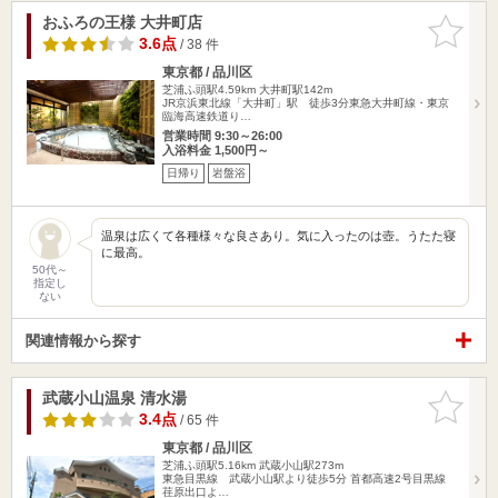
おふろの王様 大井町店
お気に入
りに追加
3.6点
/ 38 件
東京都 / 品川区
芝浦ふ頭駅4.59km
大井町駅142m
JR京浜東北線「大井町」駅 徒歩3分東急大井町線・東京
臨海高速鉄道り…
営業時間 9:30～26:00
入浴料金 1,500円～
日帰り
岩盤浴
温泉は広くて各種様々な良さあり。気に入ったのは壺。うたた寝
に最高。
50代～
指定し
ない
関連情報から探す
武蔵小山温泉 清水湯
お気に入
りに追加
3.4点
/ 65 件
東京都 / 品川区
芝浦ふ頭駅5.16km
武蔵小山駅273m
東急目黒線 武蔵小山駅より徒歩5分 首都高速2号目黒線
荏原出口よ…