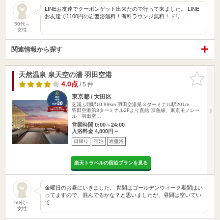
LINEお友達でクーポンゲット出来たので行って来ました。 LINE
お友達で1100円の岩盤浴無料！有料ラウンジ無料！ドリ…
50代～
女性
関連情報から探す
天然温泉 泉天空の湯 羽田空港
お気に入
りに追加
4.0点
/ 5 件
東京都 / 大田区
芝浦ふ頭駅10.99km
羽田空港第３ターミナル駅201m
羽田空港第3ターミナル2Fより直結 京急線、東京モノレー
ル「羽田空…
営業時間 0:00～24:00
入浴料金 4,800円～
日帰り
宿泊
岩盤浴
楽天トラベルの宿泊プランを見る
金曜日のお昼にいきました。 世間はゴールデンウィーク期間はい
ってますので、混んでるかな？と思いましたが、昼間は空いてい
て…
50代～
女性