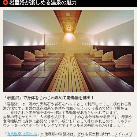
岩盤浴が楽しめる温泉の魅力
「岩盤浴」で身体をじわじわ温めて老廃物を排出！
「岩盤浴」は、温めた天然石や岩石をベッドとして利用してそこに横たわる温
浴方法です。岩盤の遠赤効果で身体を内側からじっくり温めて発汗作用を促
し、蓄積された老廃物を体外へ排出する効果があるといわれています。
大量の汗をかくので、入浴前や入浴中に こまめな水分補給が必要です。毒素や
老廃物以外に身体に必要なミネラル成分も汗として排出されるので、ミネラル
ウォーターやスポーツドリンクなどでミネラル分の補給も心がけましょう。
「
有馬温泉 太閤の湯
」の他種類の岩盤浴は、どれも安土桃山時代にタイムスリ