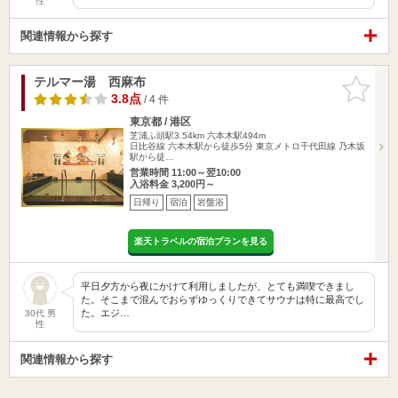
性
関連情報から探す
テルマー湯 西麻布
お気に入
りに追加
3.8点
/ 4 件
東京都 / 港区
芝浦ふ頭駅3.54km
六本木駅494m
日比谷線 六本木駅から徒歩5分 東京メトロ千代田線 乃木坂
駅から徒…
営業時間 11:00～翌10:00
入浴料金 3,200円～
日帰り
宿泊
岩盤浴
楽天トラベルの宿泊プランを見る
平日夕方から夜にかけて利用しましたが、とても満喫できまし
た。そこまで混んでおらずゆっくりできてサウナは特に最高でし
た。エジ…
30代 男
性
関連情報から探す