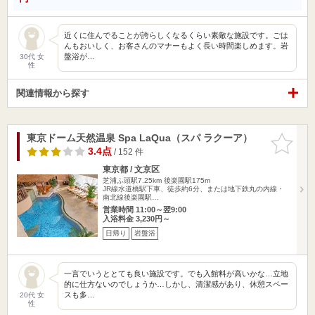
近くに住んでることが誇らしくなるくらい素敵な施設です。ごは
んもおいしく、お客さんのマナーもよく長い時間楽しめます。岩
盤浴が…
30代 女
性
関連情報から探す
東京ドーム天然温泉 Spa LaQua（スパ ラクーア）
お気に入
りに追加
3.4点
/ 152 件
東京都 / 文京区
芝浦ふ頭駅7.25km
後楽園駅175m
JR線水道橋駅下車、徒歩約6分、または地下鉄丸の内線・
南北線後楽園駅…
営業時間 11:00～翌9:00
入浴料金 3,230円～
日帰り
岩盤浴
一言でいうととても良い施設です。でも入館料が高いかな…立地
的に仕方ないのでしょうか…しかし、清潔感があり、休憩スペー
スも多…
20代 女
性