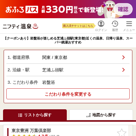
購入済チケットはこちら
ログイン
履歴
メニュー
【クーポンあり】岩盤浴が楽しめる芝浦ふ頭駅(東京都)近くの温泉、日帰り温泉、スー
パー銭湯おすすめ
1. 都道府県
関東 / 東京都
2. 沿線・駅
芝浦ふ頭駅
3. こだわり条件
岩盤浴
こだわり条件を変更する
リストから探す
地図から探す
東京豊洲 万葉倶楽部
お気に入
りに追加