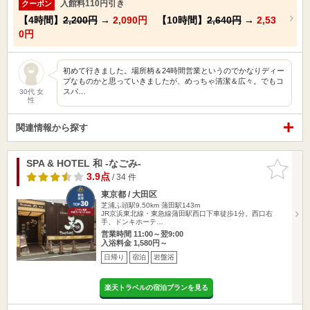
入館料110円引き
クーポン
【4時間】
2,200円
→
2,090円
【10時間】
2,640円
→
2,53
0円
初めて行きました。場所柄＆24時間営業というのでかなりディー
プなものかと思っていきましたが、めっちゃ清潔＆広々。でもコ
スパ…
30代 女
性
関連情報から探す
SPA & HOTEL 和 -なごみ-
お気に入
りに追加
3.9点
/ 34 件
東京都 / 大田区
芝浦ふ頭駅9.50km
蒲田駅143m
JR京浜東北線・東急線蒲田駅西口下車徒歩1分。西口右
手、ドンキホーテ…
営業時間 11:00～翌9:00
入浴料金 1,580円～
日帰り
宿泊
岩盤浴
楽天トラベルの宿泊プランを見る