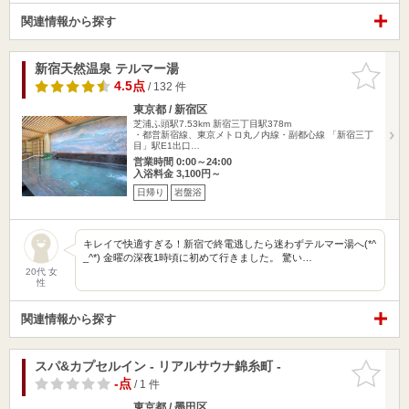
関連情報から探す
新宿天然温泉 テルマー湯
お気に入
りに追加
4.5点
/ 132 件
東京都 / 新宿区
芝浦ふ頭駅7.53km
新宿三丁目駅378m
・都営新宿線、東京メトロ丸ノ内線・副都心線 「新宿三丁
目」駅E1出口…
営業時間 0:00～24:00
入浴料金 3,100円～
日帰り
岩盤浴
キレイで快適すぎる！新宿で終電逃したら迷わずテルマー湯へ(*^
_^*) 金曜の深夜1時頃に初めて行きました。 驚い…
20代 女
性
関連情報から探す
スパ&カプセルイン - リアルサウナ錦糸町 -
お気に入
りに追加
-点
/ 1 件
東京都 / 墨田区