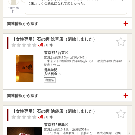
に来たような感覚になれて楽しかった。
20代 男
性
関連情報から探す
【女性専用】石の癒 浅草店（閉館しました）
お気に入
りに追加
-点
/ 0 件
東京都 / 台東区
芝浦ふ頭駅8.35km
浅草駅342m
・東京メトロ銀座線 浅草駅徒歩３分 ・都営浅草線 浅草駅
徒歩４分 …
営業時間
入浴料金 ～
岩盤浴
関連情報から探す
【女性専用】石の癒 池袋店（閉館しました）
お気に入
りに追加
-点
/ 0 件
東京都 / 豊島区
芝浦ふ頭駅10.81km
池袋駅503m
・JR山手線 池袋駅東口 徒歩８分 ・西武池袋線 池袋