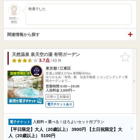
快適でした
50代～
男性
関連情報から探す
天然温泉 泉天空の湯 有明ガーデン
お気に入
りに追加
3.7点
/ 43 件
東京都 / 江東区
芝浦ふ頭駅3.27km
有明駅404m
ゆりかもめ「有明」駅 住友不動産 ショッピングシティ有
明ガーデンまで…
営業時間 0:00～24:00
入浴料金 2,600円～
日帰り
岩盤浴
電子チケットあり
入館料＋選べる！ほろよいセット付プラン
電子チケット
【平日限定】大人（20歳以上）
3900円
【土日祝限定】大
人（20歳以上）
5100円