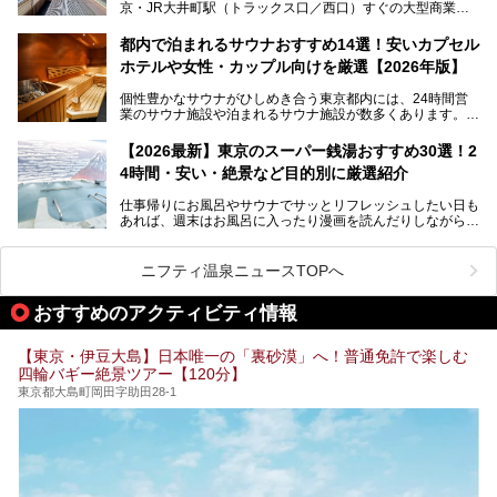
京・JR大井町駅（トラックス口／西口）すぐの大型商業施
本記事では、そもそもこれらがどんな銭湯なのか、その気に
設・大井町 トラックスに、2026年3月28日、「サウナメッ
なる違いを分かりやすく解説！さらに、都内で絶対に外せな
ツァ大井町トラックス」がニューオープン。施設の様子をレ
いおしゃれな名店15選を、おすすめの順番で一挙にご紹介
都内で泊まれるサウナおすすめ14選！安いカプセル
ポ―トします。
します。
ホテルや女性・カップル向けを厳選【2026年版】
個性豊かなサウナがひしめき合う東京都内には、24時間営
業のサウナ施設や泊まれるサウナ施設が数多くあります。
終電を逃した深夜の利用に限らず、時間を気にしないサウナ
を旅の目的とする「サ旅」や自分へのご褒美のための宿泊な
【2026最新】東京のスーパー銭湯おすすめ30選！2
ど、自分の好きなタイミングで好きなだけサ活ができるのが
4時間・安い・絶景など目的別に厳選紹介
魅力です。
仕事帰りにお風呂やサウナでサッとリフレッシュしたい日も
最近では、男性専用施設だけでなく、カップルや女性に嬉し
あれば、週末はお風呂に入ったり漫画を読んだりしながら一
い個室サウナも増えてきました。
日中ダラダラ過ごしたい日もあると思います。
この記事では、東京都内にある24時間営業のサウナの中か
また、終電を逃してしまい、「このまま朝までゆっくりでき
ら、特におすすめしたい施設14選をご紹介します。
ニフティ温泉ニュースTOPへ
る場所があれば」と探した経験がある人も多いのではないで
宿泊可能な施設もピックアップしているので、ぜひチェック
しょうか。
してみてください。
おすすめのアクティビティ情報
そこで本記事では、東京でおすすめのスーパー銭湯を、目的
別に厳選した30施設からご紹介します。
【東京・伊豆大島】日本唯一の「裏砂漠」へ！普通免許で楽しむ
24時間営業で宿泊できる施設や、1,000円以下で楽しめる安
四輪バギー絶景ツアー【120分】
い施設、デートや休日レジャーにもぴったりなエンタメ要素
が充実した施設など、利用のシーンに合わせて参考にしてく
東京都大島町岡田字助田28-1
ださい。