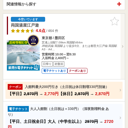
関連情報から探す
お気に入
今空いています
りに追加
両国湯屋江戸遊
4.6点
/ 464 件
東京都 / 墨田区
芝浦ふ頭駅7.09km
両国駅464m
JR総武線 両国駅より徒歩5分、または都営大江戸線 両国駅
A3・A4…
営業時間 10:00～翌8:30
入浴料金 2,400円～
日帰り
岩盤浴
電子チケットあり
クーポンあり
入館料最大200円引き（土日祝は休日割増330円別途）
クーポン
【平日】
2,970円
→
2,770円
【休日】
2,970円
→
2,870円
大人入館割（土日祝は＋330円）（深夜割増料金 あ
電子チケット
り）
【平日、土日祝全日】大人（中学生以上）
2970円
→
2720
円