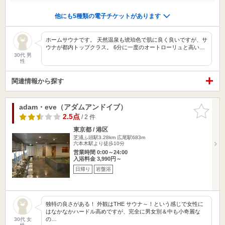
他にも5種類の電子チケットがあります
ホームサウナです。 天然温泉も琥珀色で肌に良く良いですが、サ
ウナが都内トップクラス。 6分に一度のオートローリュと高い…
30代 男
性
関連情報から探す
adam・eve（アダムアンドイブ）
お気に入
りに追加
2.5点
/ 2 件
東京都 / 港区
芝浦ふ頭駅3.28km
広尾駅683m
六本木駅より徒歩10分
営業時間 0:00～24:00
入浴料金 3,990円～
日帰り
岩盤浴
独特の良さがある！ 外観はTHE サウナ～！という感じで女性に
はなかなかハードル高めですが、完全に男女別＆中も小奇麗な
の…
30代 女