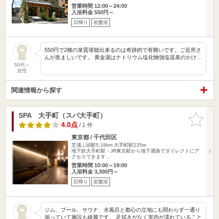
営業時間 12:00～24:00
入浴料金 550円～
日帰り
岩盤浴
550円で2種の泉質堪能出来るのは奇跡的で有難いです。ご近所さ
んが羨ましいです。 黄金湯はナトリウム塩化物強塩温泉のかけ…
50代～
女性
関連情報から探す
SPA 大手町（スパ大手町）
お気に入
りに追加
4.0点
/ 1 件
東京都 / 千代田区
芝浦ふ頭駅5.18km
大手町駅235m
地下鉄大手町駅・JR東京駅から地下通路でダイレクトにア
クセスできます…
営業時間 10:00～19:00
入浴料金 3,300円～
日帰り
岩盤浴
ジム、プール、サウナ、水風呂と都心の立地にも関わらず一通り
揃っていて施設も綺麗です。 足拭きがなく室内が濡れていること