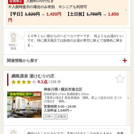
入館料100円引き
会員限定
※入館時提示の場合のみ有効 ※シニアも利用可
【平日】
1,520円
→
1,420円
【土日祝】
1,750円
→
1,650
円
１０年くらい前からのヘビーユーザーです。 何よりもお湯がいい
です。特に露天風呂では飴色のお湯が青空に映えて瑠璃色に輝き
ま…
50代～
男性
関連情報から探す
綱島源泉 湯けむりの庄
お気に入
りに追加
4.1点
/ 156 件
神奈川県 / 横浜市港北区
高島町駅8.17km
新綱島駅1.05km
【電車の場合】東急東横線「綱島」駅より徒歩18分【バス
の場合】「綱島…
営業時間 9:00～24:00
入浴料金 1,540円～
日帰り
岩盤浴
施設はどこもピカピカで、文句つけるところがありません。 食事