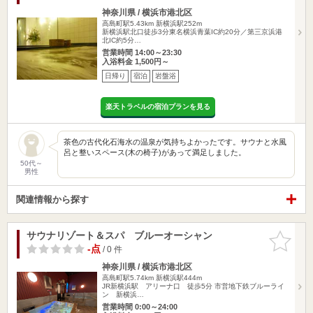
神奈川県 / 横浜市港北区
高島町駅5.43km
新横浜駅252m
新横浜駅北口徒歩3分東名横浜青葉IC約20分／第三京浜港
北IC約5分…
営業時間 14:00～23:30
入浴料金 1,500円～
日帰り
宿泊
岩盤浴
楽天トラベルの宿泊プランを見る
茶色の古代化石海水の温泉が気持ちよかったです。サウナと水風
呂と整いスペース(木の椅子)があって満足しました。
50代～
男性
関連情報から探す
サウナリゾート＆スパ ブルーオーシャン
お気に入
りに追加
-点
/ 0 件
神奈川県 / 横浜市港北区
高島町駅5.74km
新横浜駅444m
JR新横浜駅 アリーナ口 徒歩5分 市営地下鉄ブルーライ
ン 新横浜…
営業時間 0:00～24:00