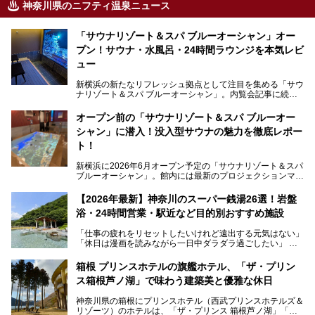
神奈川県のニフティ温泉ニュース
「サウナリゾート＆スパ ブルーオーシャン」オー
プン！サウナ・水風呂・24時間ラウンジを本気レビ
ュー
新横浜の新たなリフレッシュ拠点として注目を集める「サウ
ナリゾート＆スパ ブルーオーシャン」。内覧会記事に続
き、今回は実際に体験してみたリアルな様子をレポートしま
す。サウナや水風呂の気持ちよさはもちろん、リラックスス
オープン前の「サウナリゾート＆スパ ブルーオー
ペースの過ごしやすさまで徹底チェック。新横浜エリアで日
シャン」に潜入！没入型サウナの魅力を徹底レポー
常の疲れをリセットしたい人、ライブやスポーツ観戦遠征組
は必見です。
ト！
新横浜に2026年6月オープン予定の「サウナリゾート＆スパ
ブルーオーシャン」。館内には最新のプロジェクションマッ
ピングが多用され、まるで世界を旅しているかのような圧倒
的な“没入感（イマーシブ）”を体験できます。
【2026年最新】神奈川のスーパー銭湯26選！岩盤
浴・24時間営業・駅近など目的別おすすめ施設
「仕事の疲れをリセットしたいけれど遠出する元気はない」
今回は、そんな大注目の施設に一足先にお邪魔し、その全貌
「休日は漫画を読みながら一日中ダラダラ過ごしたい」
を見学させていただきました！
「子ども連れでも気兼ねなく、家事を忘れてリフレッシュし
たい」
サウナ室の中に咲き誇る桜、魚たちが泳ぐ水風呂、そしてバ
箱根 プリンスホテルの旗艦ホテル、「ザ・プリン
リのビーチを思わせる休憩スペース…。驚きの連続だった館
ス箱根芦ノ湖」で味わう建築美と優雅な休日
そんな「癒やされたい」という願いを叶えてくれるのが、神
内の様子をレポートします！
奈川県のスーパー銭湯。
神奈川県の箱根にプリンスホテル（西武プリンスホテルズ＆
神奈川県には、サウナや岩盤浴、一日中遊べるエンタメ施設
リゾーツ）のホテルは、「ザ・プリンス 箱根芦ノ湖」「芦
など、“非日常”を味わえるスーパー銭湯が数多く揃っていま