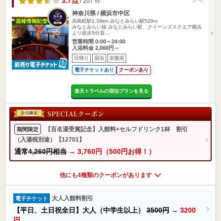
3.7点
/ 207 件
神奈川県 / 横浜市中区
高島町駅1.39km
みなとみらい駅529m
みなとみらい線 みなとみらい駅、クイーンズスクエア横浜
より徒歩5分首…
営業時間 0:00～24:00
入浴料金 2,000円～
日帰り
宿泊
岩盤浴
電子チケットあり
クーポンあり
楽天トラベルの宿泊プランを見る
【百名湯受賞記念】入館料+セルフドリンク1杯 割引
期間限定
（入湯税別途）【12701】
通常
4,260円相当
→
3,760円（500円お得！）
他にも4種類のクーポンがあります
大人入館料割引
電子チケット
【平日、土日祝全日】大人（中学生以上）
3500円
→
3200
円