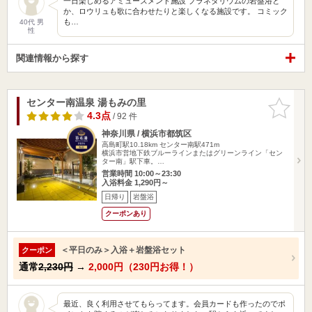
一日楽しめるアミューズメント施設 プラネタリウムの岩盤浴と
か、ロウリュも歌に合わせたりと楽しくなる施設です。 コミック
も…
40代 男
性
関連情報から探す
センター南温泉 湯もみの里
お気に入
りに追加
4.3点
/ 92 件
神奈川県 / 横浜市都筑区
高島町駅10.18km
センター南駅471m
横浜市営地下鉄ブルーラインまたはグリーンライン「セン
ター南」駅下車。…
営業時間 10:00～23:30
入浴料金 1,290円～
日帰り
岩盤浴
クーポンあり
＜平日のみ＞入浴＋岩盤浴セット
クーポン
通常
2,230円
→
2,000円（230円お得！）
最近、良く利用させてもらってます。会員カードも作ったのでポ