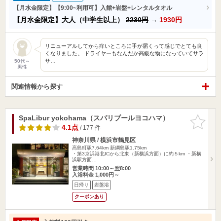
【月水金限定】【9:00~利用可】入館+岩盤+レンタルタオル
【月水金限定】大人（中学生以上）
2230円
→
1930円
リニューアルしてから痒いところに手が届くって感じでとても良
くなりました。 ドライヤーもなんだか高級な物になっていてサラ
サ…
50代～
男性
関連情報から探す
SpaLibur yokohama（スパリブールヨコハマ）
お気に入
りに追加
4.1点
/ 177 件
神奈川県 / 横浜市鶴見区
高島町駅7.64km
新綱島駅1.75km
・第3京浜港北ICから北東（新横浜方面）に約５km ・新横
浜駅方面…
営業時間 10:00～翌8:00
入浴料金 1,000円～
日帰り
岩盤浴
クーポンあり