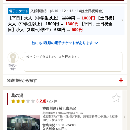
入館料割引（8/10・12・13・14は土日祝料金）
電子チケット
【平日】大人（中学生以上）
1200円
→
1000円
【土日祝】
大人（中学生以上）
1500円
→
1300円
【平日、土日祝全
日】小人（3歳~小学生）
680円
→
500円
他にも1種類の電子チケットがあります
ゆっくりできました。また行きます。
50代～
男性
関連情報から探す
葛の湯
お気に入
りに追加
3.2点
/ 26 件
神奈川県 / 横浜市泉区
高島町駅11.90km
踊場駅738m
横浜市営地下鉄・踊場駅下車。踊場交番前の側道から徒歩
10分（横浜市北…
営業時間 10:00～24:00
入浴料金 550円～