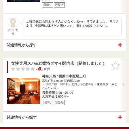
日帰り
岩盤浴
土曜の夜にも関わらず人が少なく、ゆっくりできました。 サウナ
ありで690円は破格だと思います。 新しい施設ではあり…
20代 女
性
関連情報から探す
女性専用スパ&岩盤浴ダマイ関内店（閉館しました）
お気に入
りに追加
-点
/ 0 件
神奈川県 / 横浜市中区尾上町
高島町駅1.84km
関内駅204m
・JR根岸線「関内駅」北口から徒歩2分 ・東急東横・みな
とみらい線…
営業時間 9:00～23:00
入浴料金 3,000円～
日帰り
岩盤浴
関連情報から探す