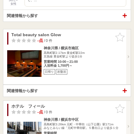
50代～
女性
関連情報から探す
Total beauty salon Glow
お気に入
りに追加
-点
/ 0 件
神奈川県 / 横浜市南区
高島町駅2.17km
黄金町駅22m
京急線 黄金町駅より徒歩1分
営業時間 10:00～21:00
入浴料金 1,700円～
日帰り
岩盤浴
関連情報から探す
ホテル フィール
お気に入
りに追加
-点
/ 0 件
神奈川県 / 横浜市中区
高島町駅3.26km
元町・中華街（山下公園）駅171m
みなとみらい線「元町中華街駅」５番出口より徒歩１分
営業時間