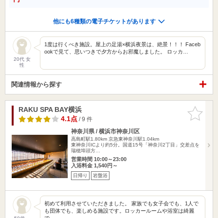
他にも6種類の電子チケットがあります
1度は行くべき施設。屋上の足湯×横浜夜景は、絶景！！！ Faceb
ookで見て、思いつきで夕方からお邪魔しました。 ロッカ…
20代 女
性
関連情報から探す
RAKU SPA BAY横浜
お気に入
りに追加
4.1点
/ 9 件
神奈川県 / 横浜市神奈川区
高島町駅1.80km
京急東神奈川駅1.04km
東神奈川ICより約5分。国道15号「神奈川2丁目」交差点を
瑞穂埠頭方…
営業時間 10:00～23:00
入浴料金 1,540円～
日帰り
岩盤浴
初めて利用させていただきました。 家族でも女子会でも、1人で
も団体でも、楽しめる施設です。ロッカールームや浴室は綺麗
で、…