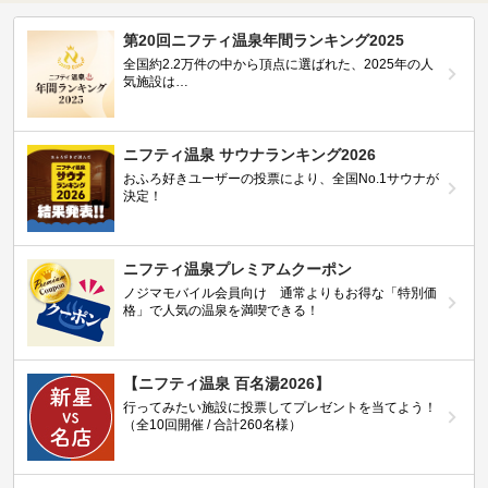
第20回ニフティ温泉年間ランキング2025
全国約2.2万件の中から頂点に選ばれた、2025年の人
気施設は…
ニフティ温泉 サウナランキング2026
おふろ好きユーザーの投票により、全国No.1サウナが
決定！
ニフティ温泉プレミアムクーポン
ノジマモバイル会員向け 通常よりもお得な「特別価
格」で人気の温泉を満喫できる！
【ニフティ温泉 百名湯2026】
行ってみたい施設に投票してプレゼントを当てよう！
（全10回開催 / 合計260名様）