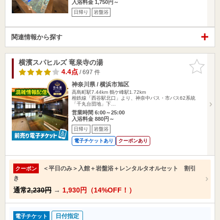
入浴料金 1,750円～
日帰り
岩盤浴
関連情報から探す
横濱スパヒルズ 竜泉寺の湯
お気に入
りに追加
4.4点
/ 697 件
神奈川県 / 横浜市旭区
高島町駅7.44km
鶴ケ峰駅1.72km
相鉄線「西谷駅北口」より、神奈中バス・市バス62系統
「千丸台団地」下…
営業時間 6:00～25:00
入浴料金 880円～
日帰り
岩盤浴
電子チケットあり
クーポンあり
＜平日のみ＞入館＋岩盤浴＋レンタルタオルセット 割引
クーポン
き
通常
2,230円
→
1,930円（14%OFF！）
日付指定
電子チケット