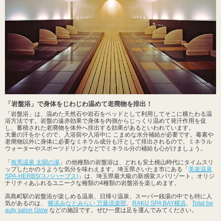
「岩盤浴」で身体をじわじわ温めて老廃物を排出！
「岩盤浴」は、温めた天然石や岩石をベッドとして利用してそこに横たわる温
浴方法です。岩盤の遠赤効果で身体を内側からじっくり温めて発汗作用を促
し、蓄積された老廃物を体外へ排出する効果があるといわれています。
大量の汗をかくので、入浴前や入浴中に こまめな水分補給が必要です。毒素や
老廃物以外に身体に必要なミネラル成分も汗として排出されるので、ミネラル
ウォーターやスポーツドリンクなどでミネラル分の補給も心がけましょう。
「
有馬温泉 太閤の湯
」の他種類の岩盤浴は、どれも安土桃山時代にタイムスリ
ップしたかのうような気分を味わえます。埼玉県さいたま市にある「
美楽温泉
SPA-HERBS(スパハーブス)
」は、埼玉県最大級の新感覚スパリゾート。オリジ
ナリティあふれるユニークな種類の4種類の岩盤浴を楽しめます。
高島町駅の岩盤浴が楽しめる温泉、日帰り温泉、スーパー銭湯の中でも特に人
気があるのは、
横浜みなとみらい 万葉倶楽部
、
RAKU SPA BAY横浜
、
Total be
auty salon Glow
などの施設です。ぜひ一度は足を運んでみてください。