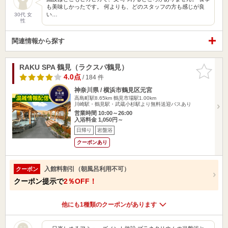
も美味しかったです。 何よりも、どのスタッフの方も感じが良
い…
30代 女
性
関連情報から探す
RAKU SPA 鶴見（ラクスパ鶴見）
お気に入
りに追加
4.0点
/ 184 件
神奈川県 / 横浜市鶴見区元宮
高島町駅8.65km
鶴見市場駅1.00km
川崎駅・鶴見駅・武蔵小杉駅より無料送迎バスあり
営業時間 10:00～26:00
入浴料金 1,050円～
日帰り
岩盤浴
クーポンあり
入館料割引（朝風呂利用不可）
クーポン
クーポン提示で
2％OFF！
他にも1種類のクーポンがあります