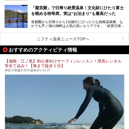
ノ湖畔 蛸川温泉 龍宮殿」「箱根湯の花プリンスホテル」
す。しかし、選択肢が多いからこそ「どの施設か迷ってしま
「箱根仙石原プリンスホテル」と4軒あり、今回ご紹介する
う」という人も多いはず。
「龍宮殿」で日帰り絶景温泉！文化財にひたり富士
「ザ・プリンス 箱根芦ノ湖」は、その中でもフラッグシッ
を眺める特等席。実は“お泊まり”も最高だった
プ（旗艦）に位置づけられる特別なホテルです。
そこで今回は、神奈川県内の人気施設26選を「安さ」「岩
盤浴・漫画の充実度」「景色の良さ」「高級感」「深夜営
首都圏から日帰りから1泊旅行にぴったりな箱根温泉郷。な
昭和の日本を代表する建築家の一人、村野藤吾が芦ノ湖の畔
業」「駅近」など、目的別に厳選して紹介します。
かでも芦ノ湖の湖畔は人気の高いエリアです。「絶景日帰り
に建てた桃源郷のようなホテルがここ。自家源泉の温泉や、
今の気分にぴったりの施設を見つけて、最高のリフレッシュ
温泉 龍宮殿本館」は、露天風呂から芦ノ湖と富士山の両方
こだわりぬいた食もあわせて、このホテルの魅力をレポート
時間を過ごす参考にしていただけますと幸いです。
が楽しめるまさに眺望自慢の日帰り温泉。
します。
ニフティ温泉ニュースTOPへ
そしてここは全24室の「箱根 芦ノ湖畔蛸川温泉 龍宮殿」と
───
して宿泊もできます。宿泊者は「龍宮殿本館」の営業時間に
提供元：株式会社西武・プリンスホテルズワールドワイド
おすすめのアクティビティ情報
加えて、朝6時からの宿泊者専用時間帯にも「龍宮殿本館」
【PR】
のお風呂が利用できます。
この記事はザ・プリンス 箱根芦ノ湖のPR記事です。
【湘南・江ノ島】初心者向けサーフィンレッスン！用具レンタル
今回は日帰り温泉としての「絶景日帰り温泉 龍宮殿本館
等全て込み！【海まで徒歩１分】
（以下、龍宮殿本館）」と、旅館としての「箱根 芦ノ湖畔
蛸川温泉 龍宮殿（以下、龍宮殿）」の両方の魅力をたっぷ
神奈川県藤沢市片瀬海岸1-13-27
りお伝えします！
ここは箱根神社、九頭龍神社、白龍神社、箱根元宮と箱根の
4つの神社に囲まれたパワースポットです。
───
提供元：株式会社西武・プリンスホテルズワールドワイド
【PR】
この記事は箱根 芦ノ湖畔蛸川温泉 龍宮殿のPR記事です。