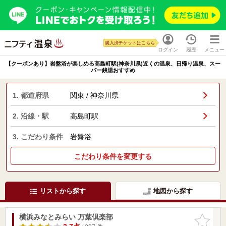
購入済チケットはこちら
ログイン
履歴
メニュー
【クーポンあり】岩盤浴が楽しめる高島町駅(神奈川県)近くの温泉、日帰り温泉、スー
パー銭湯おすすめ
1. 都道府県
関東 / 神奈川県
2. 沿線・駅
高島町駅
3. こだわり条件
岩盤浴
こだわり条件を変更する
リストから探す
地図から探す
横浜みなとみらい 万葉倶楽部
お気に入
りに追加