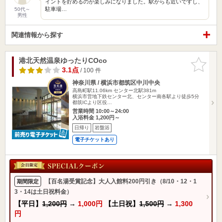
イントを貯めるのが楽しみになりました。駅からも近いですし、
駐車場…
50代～
男性
関連情報から探す
港北天然温泉ゆったりCOco
お気に入
りに追加
3.1点
/ 100 件
神奈川県 / 横浜市都筑区中川中央
高島町駅11.06km
センター北駅381m
横浜市営地下鉄センター北、センター南各駅より徒歩5分
都筑ICより区役…
営業時間 10:00～24:00
入浴料金 1,200円～
日帰り
岩盤浴
電子チケットあり
【百名湯受賞記念】大人入館料200円引き（8/10・12・1
期間限定
3・14は土日祝料金）
【平日】
1,200円
→
1,000円
【土日祝】
1,500円
→
1,300
円