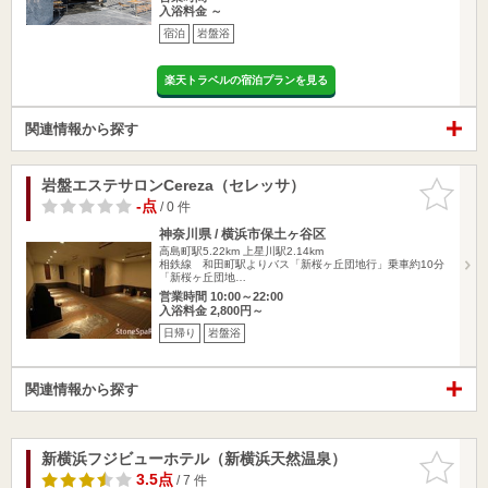
入浴料金 ～
宿泊
岩盤浴
楽天トラベルの宿泊プランを見る
関連情報から探す
岩盤エステサロンCereza（セレッサ）
お気に入
りに追加
-点
/ 0 件
神奈川県 / 横浜市保土ヶ谷区
高島町駅5.22km
上星川駅2.14km
相鉄線 和田町駅よりバス「新桜ヶ丘団地行」乗車約10分
「新桜ヶ丘団地…
営業時間 10:00～22:00
入浴料金 2,800円～
日帰り
岩盤浴
関連情報から探す
新横浜フジビューホテル（新横浜天然温泉）
お気に入
りに追加
3.5点
/ 7 件