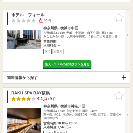
ホテル フィール
お気に入
りに追加
-点
/ 0 件
神奈川県 / 横浜市中区
吉野町駅3.11km
元町・中華街（山下公園）駅171m
みなとみらい線「元町中華街駅」５番出口より徒歩１分
営業時間
入浴料金 ～
宿泊
岩盤浴
楽天トラベルの宿泊プランを見る
関連情報から探す
RAKU SPA BAY横浜
お気に入
りに追加
4.1点
/ 9 件
神奈川県 / 横浜市神奈川区
吉野町駅4.15km
京急東神奈川駅1.04km
東神奈川ICより約5分。国道15号「神奈川2丁目」交差点を
瑞穂埠頭方…
営業時間 10:00～23:00
入浴料金 1,540円～