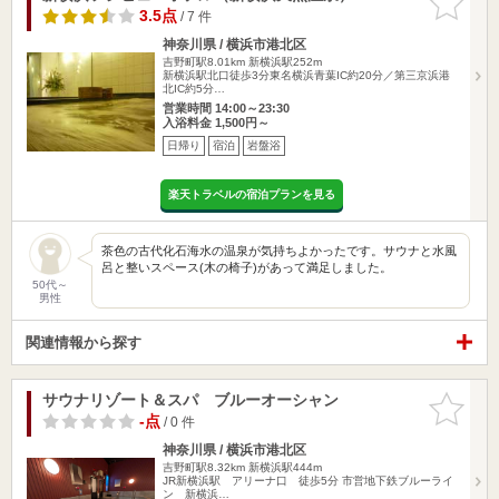
りに追加
3.5点
/ 7 件
神奈川県 / 横浜市港北区
吉野町駅8.01km
新横浜駅252m
新横浜駅北口徒歩3分東名横浜青葉IC約20分／第三京浜港
北IC約5分…
営業時間 14:00～23:30
入浴料金 1,500円～
日帰り
宿泊
岩盤浴
楽天トラベルの宿泊プランを見る
茶色の古代化石海水の温泉が気持ちよかったです。サウナと水風
呂と整いスペース(木の椅子)があって満足しました。
50代～
男性
関連情報から探す
サウナリゾート＆スパ ブルーオーシャン
お気に入
りに追加
-点
/ 0 件
神奈川県 / 横浜市港北区
吉野町駅8.32km
新横浜駅444m
JR新横浜駅 アリーナ口 徒歩5分 市営地下鉄ブルーライ
ン 新横浜…