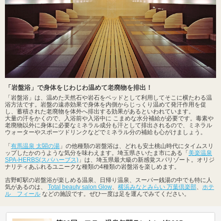
「岩盤浴」で身体をじわじわ温めて老廃物を排出！
「岩盤浴」は、温めた天然石や岩石をベッドとして利用してそこに横たわる温
浴方法です。岩盤の遠赤効果で身体を内側からじっくり温めて発汗作用を促
し、蓄積された老廃物を体外へ排出する効果があるといわれています。
大量の汗をかくので、入浴前や入浴中に こまめな水分補給が必要です。毒素や
老廃物以外に身体に必要なミネラル成分も汗として排出されるので、ミネラル
ウォーターやスポーツドリンクなどでミネラル分の補給も心がけましょう。
「
有馬温泉 太閤の湯
」の他種類の岩盤浴は、どれも安土桃山時代にタイムスリ
ップしたかのうような気分を味わえます。埼玉県さいたま市にある「
美楽温泉
SPA-HERBS(スパハーブス)
」は、埼玉県最大級の新感覚スパリゾート。オリジ
ナリティあふれるユニークな種類の4種類の岩盤浴を楽しめます。
吉野町駅の岩盤浴が楽しめる温泉、日帰り温泉、スーパー銭湯の中でも特に人
気があるのは、
Total beauty salon Glow
、
横浜みなとみらい 万葉倶楽部
、
ホテ
ル フィール
などの施設です。ぜひ一度は足を運んでみてください。