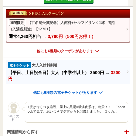
【百名湯受賞記念】入館料+セルフドリンク1杯 割引
期間限定
（入湯税別途）【12701】
通常
4,260円相当
→
3,760円（500円お得！）
他にも4種類のクーポンがあります
大人入館料割引
電子チケット
【平日、土日祝全日】大人（中学生以上）
3500円
→
3200
円
他にも6種類の電子チケットがあります
1度は行くべき施設。屋上の足湯×横浜夜景は、絶景！！！ Faceb
ookで見て、思いつきで夕方からお邪魔しました。 ロッカ…
20代 女
性
関連情報から探す