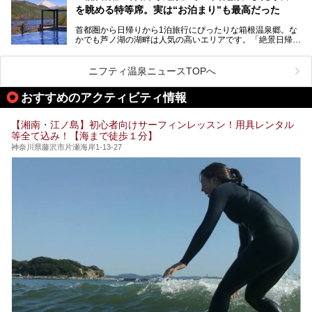
「ザ・プリンス 箱根芦ノ湖」は、その中でもフラッグシッ
を眺める特等席。実は“お泊まり”も最高だった
プ（旗艦）に位置づけられる特別なホテルです。
そこで今回は、神奈川県内の人気施設26選を「安さ」「岩
盤浴・漫画の充実度」「景色の良さ」「高級感」「深夜営
首都圏から日帰りから1泊旅行にぴったりな箱根温泉郷。な
昭和の日本を代表する建築家の一人、村野藤吾が芦ノ湖の畔
業」「駅近」など、目的別に厳選して紹介します。
かでも芦ノ湖の湖畔は人気の高いエリアです。「絶景日帰り
に建てた桃源郷のようなホテルがここ。自家源泉の温泉や、
今の気分にぴったりの施設を見つけて、最高のリフレッシュ
温泉 龍宮殿本館」は、露天風呂から芦ノ湖と富士山の両方
こだわりぬいた食もあわせて、このホテルの魅力をレポート
時間を過ごす参考にしていただけますと幸いです。
が楽しめるまさに眺望自慢の日帰り温泉。
します。
ニフティ温泉ニュースTOPへ
そしてここは全24室の「箱根 芦ノ湖畔蛸川温泉 龍宮殿」と
───
して宿泊もできます。宿泊者は「龍宮殿本館」の営業時間に
提供元：株式会社西武・プリンスホテルズワールドワイド
おすすめのアクティビティ情報
加えて、朝6時からの宿泊者専用時間帯にも「龍宮殿本館」
【PR】
のお風呂が利用できます。
この記事はザ・プリンス 箱根芦ノ湖のPR記事です。
【湘南・江ノ島】初心者向けサーフィンレッスン！用具レンタル
今回は日帰り温泉としての「絶景日帰り温泉 龍宮殿本館
等全て込み！【海まで徒歩１分】
（以下、龍宮殿本館）」と、旅館としての「箱根 芦ノ湖畔
蛸川温泉 龍宮殿（以下、龍宮殿）」の両方の魅力をたっぷ
神奈川県藤沢市片瀬海岸1-13-27
りお伝えします！
ここは箱根神社、九頭龍神社、白龍神社、箱根元宮と箱根の
4つの神社に囲まれたパワースポットです。
───
提供元：株式会社西武・プリンスホテルズワールドワイド
【PR】
この記事は箱根 芦ノ湖畔蛸川温泉 龍宮殿のPR記事です。