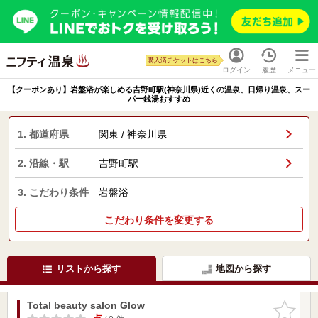
購入済チケットはこちら
ログイン
履歴
メニュー
【クーポンあり】岩盤浴が楽しめる吉野町駅(神奈川県)近くの温泉、日帰り温泉、スー
パー銭湯おすすめ
1. 都道府県
関東 / 神奈川県
2. 沿線・駅
吉野町駅
3. こだわり条件
岩盤浴
こだわり条件を変更する
リストから探す
地図から探す
Total beauty salon Glow
お気に入
りに追加