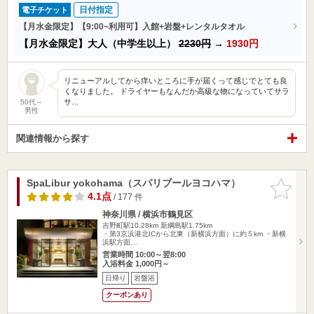
日付指定
電子チケット
【月水金限定】【9:00~利用可】入館+岩盤+レンタルタオル
【月水金限定】大人（中学生以上）
2230円
→
1930円
リニューアルしてから痒いところに手が届くって感じでとても良
くなりました。 ドライヤーもなんだか高級な物になっていてサラ
サ…
50代～
男性
関連情報から探す
SpaLibur yokohama（スパリブールヨコハマ）
お気に入
りに追加
4.1点
/ 177 件
神奈川県 / 横浜市鶴見区
吉野町駅10.28km
新綱島駅1.75km
・第3京浜港北ICから北東（新横浜方面）に約５km ・新横
浜駅方面…
営業時間 10:00～翌8:00
入浴料金 1,000円～
日帰り
岩盤浴
クーポンあり