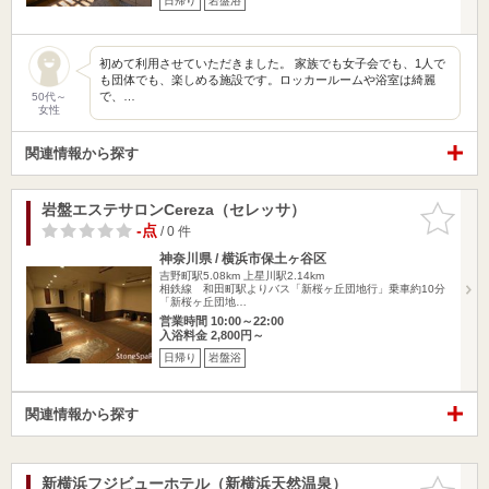
日帰り
岩盤浴
初めて利用させていただきました。 家族でも女子会でも、1人で
も団体でも、楽しめる施設です。ロッカールームや浴室は綺麗
で、…
50代～
女性
関連情報から探す
岩盤エステサロンCereza（セレッサ）
お気に入
りに追加
-点
/ 0 件
神奈川県 / 横浜市保土ヶ谷区
吉野町駅5.08km
上星川駅2.14km
相鉄線 和田町駅よりバス「新桜ヶ丘団地行」乗車約10分
「新桜ヶ丘団地…
営業時間 10:00～22:00
入浴料金 2,800円～
日帰り
岩盤浴
関連情報から探す
新横浜フジビューホテル（新横浜天然温泉）
お気に入