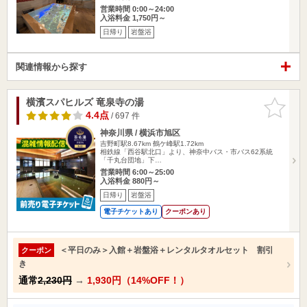
営業時間 0:00～24:00
入浴料金 1,750円～
日帰り
岩盤浴
関連情報から探す
横濱スパヒルズ 竜泉寺の湯
お気に入
りに追加
4.4点
/ 697 件
神奈川県 / 横浜市旭区
吉野町駅8.67km
鶴ケ峰駅1.72km
相鉄線「西谷駅北口」より、神奈中バス・市バス62系統
「千丸台団地」下…
営業時間 6:00～25:00
入浴料金 880円～
日帰り
岩盤浴
電子チケットあり
クーポンあり
＜平日のみ＞入館＋岩盤浴＋レンタルタオルセット 割引
クーポン
き
通常
2,230円
→
1,930円（14%OFF！）