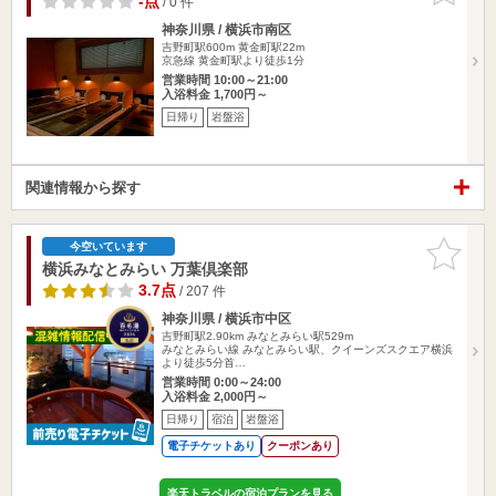
-点
/ 0 件
神奈川県 / 横浜市南区
吉野町駅600m
黄金町駅22m
京急線 黄金町駅より徒歩1分
営業時間 10:00～21:00
入浴料金 1,700円～
日帰り
岩盤浴
関連情報から探す
お気に入
今空いています
りに追加
横浜みなとみらい 万葉倶楽部
3.7点
/ 207 件
神奈川県 / 横浜市中区
吉野町駅2.90km
みなとみらい駅529m
みなとみらい線 みなとみらい駅、クイーンズスクエア横浜
より徒歩5分首…
営業時間 0:00～24:00
入浴料金 2,000円～
日帰り
宿泊
岩盤浴
電子チケットあり
クーポンあり
楽天トラベルの宿泊プランを見る