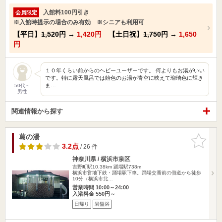
入館料100円引き
会員限定
※入館時提示の場合のみ有効 ※シニアも利用可
【平日】
1,520円
→
1,420円
【土日祝】
1,750円
→
1,650
円
１０年くらい前からのヘビーユーザーです。 何よりもお湯がいい
です。特に露天風呂では飴色のお湯が青空に映えて瑠璃色に輝き
ま…
50代～
男性
関連情報から探す
葛の湯
お気に入
りに追加
3.2点
/ 26 件
神奈川県 / 横浜市泉区
吉野町駅10.38km
踊場駅738m
横浜市営地下鉄・踊場駅下車。踊場交番前の側道から徒歩
10分（横浜市北…
営業時間 10:00～24:00
入浴料金 550円～
日帰り
岩盤浴