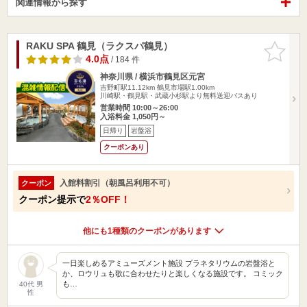
関連情報から探す
RAKU SPA 鶴見（ラクスパ鶴見）
お気に入
りに追加
4.0点
/ 184 件
神奈川県 / 横浜市鶴見区元宮
吉野町駅11.12km
鶴見市場駅1.00km
川崎駅・鶴見駅・武蔵小杉駅より無料送迎バスあり
営業時間 10:00～26:00
入浴料金 1,050円～
日帰り
岩盤浴
クーポンあり
入館料割引（朝風呂利用不可）
クーポン
クーポン提示で
2％OFF！
他にも1種類のクーポンがあります
一日楽しめるアミューズメント施設 プラネタリウムの岩盤浴と
か、ロウリュも歌に合わせたりと楽しくなる施設です。 コミック
も…
40代 男
性