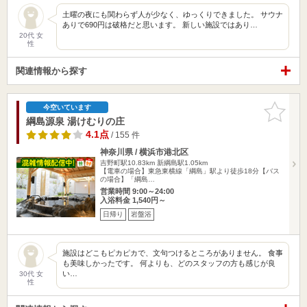
土曜の夜にも関わらず人が少なく、ゆっくりできました。 サウナ
ありで690円は破格だと思います。 新しい施設ではあり…
20代 女
性
関連情報から探す
お気に入
今空いています
りに追加
綱島源泉 湯けむりの庄
4.1点
/ 155 件
神奈川県 / 横浜市港北区
吉野町駅10.83km
新綱島駅1.05km
【電車の場合】東急東横線「綱島」駅より徒歩18分【バス
の場合】「綱島…
営業時間 9:00～24:00
入浴料金 1,540円～
日帰り
岩盤浴
施設はどこもピカピカで、文句つけるところがありません。 食事
も美味しかったです。 何よりも、どのスタッフの方も感じが良
い…
30代 女
性