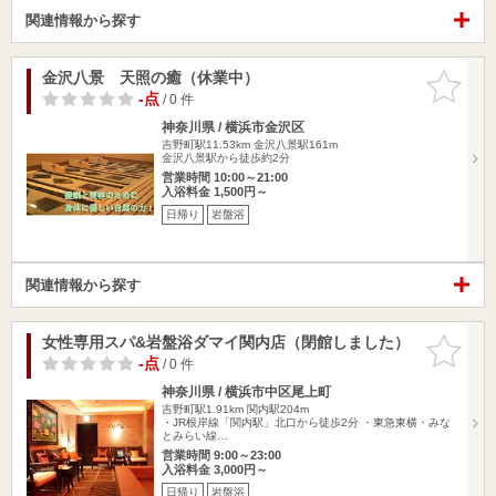
関連情報から探す
金沢八景 天照の癒（休業中）
お気に入
りに追加
-点
/ 0 件
神奈川県 / 横浜市金沢区
吉野町駅11.53km
金沢八景駅161m
金沢八景駅から徒歩約2分
営業時間 10:00～21:00
入浴料金 1,500円～
日帰り
岩盤浴
関連情報から探す
女性専用スパ&岩盤浴ダマイ関内店（閉館しました）
お気に入
りに追加
-点
/ 0 件
神奈川県 / 横浜市中区尾上町
吉野町駅1.91km
関内駅204m
・JR根岸線「関内駅」北口から徒歩2分 ・東急東横・みな
とみらい線…
営業時間 9:00～23:00
入浴料金 3,000円～
日帰り
岩盤浴