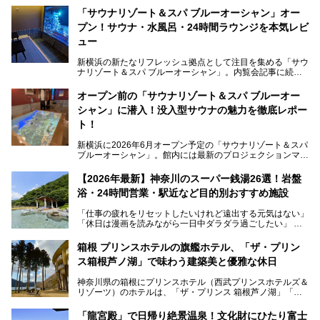
「サウナリゾート＆スパ ブルーオーシャン」オー
プン！サウナ・水風呂・24時間ラウンジを本気レビ
ュー
新横浜の新たなリフレッシュ拠点として注目を集める「サウ
ナリゾート＆スパ ブルーオーシャン」。内覧会記事に続
き、今回は実際に体験してみたリアルな様子をレポートしま
す。サウナや水風呂の気持ちよさはもちろん、リラックスス
オープン前の「サウナリゾート＆スパ ブルーオー
ペースの過ごしやすさまで徹底チェック。新横浜エリアで日
シャン」に潜入！没入型サウナの魅力を徹底レポー
常の疲れをリセットしたい人、ライブやスポーツ観戦遠征組
は必見です。
ト！
新横浜に2026年6月オープン予定の「サウナリゾート＆スパ
ブルーオーシャン」。館内には最新のプロジェクションマッ
ピングが多用され、まるで世界を旅しているかのような圧倒
的な“没入感（イマーシブ）”を体験できます。
【2026年最新】神奈川のスーパー銭湯26選！岩盤
浴・24時間営業・駅近など目的別おすすめ施設
「仕事の疲れをリセットしたいけれど遠出する元気はない」
今回は、そんな大注目の施設に一足先にお邪魔し、その全貌
「休日は漫画を読みながら一日中ダラダラ過ごしたい」
を見学させていただきました！
「子ども連れでも気兼ねなく、家事を忘れてリフレッシュし
たい」
サウナ室の中に咲き誇る桜、魚たちが泳ぐ水風呂、そしてバ
箱根 プリンスホテルの旗艦ホテル、「ザ・プリン
リのビーチを思わせる休憩スペース…。驚きの連続だった館
ス箱根芦ノ湖」で味わう建築美と優雅な休日
そんな「癒やされたい」という願いを叶えてくれるのが、神
内の様子をレポートします！
奈川県のスーパー銭湯。
神奈川県の箱根にプリンスホテル（西武プリンスホテルズ＆
神奈川県には、サウナや岩盤浴、一日中遊べるエンタメ施設
リゾーツ）のホテルは、「ザ・プリンス 箱根芦ノ湖」「芦
など、“非日常”を味わえるスーパー銭湯が数多く揃っていま
ノ湖畔 蛸川温泉 龍宮殿」「箱根湯の花プリンスホテル」
す。しかし、選択肢が多いからこそ「どの施設か迷ってしま
「箱根仙石原プリンスホテル」と4軒あり、今回ご紹介する
う」という人も多いはず。
「龍宮殿」で日帰り絶景温泉！文化財にひたり富士