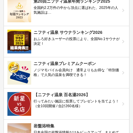
第20回ニフティ温泉年間ランキング2025
全国約2.2万件の中から頂点に選ばれた、2025年の人
気施設は…
ニフティ温泉 サウナランキング2026
おふろ好きユーザーの投票により、全国No.1サウナが
決定！
ニフティ温泉プレミアムクーポン
ノジマモバイル会員向け 通常よりもお得な「特別価
格」で人気の温泉を満喫できる！
【ニフティ温泉 百名湯2026】
行ってみたい施設に投票してプレゼントを当てよう！
（全10回開催 / 合計260名様）
岩盤浴特集
日本全国の岩盤浴情報だけをピックアップ。まとめて