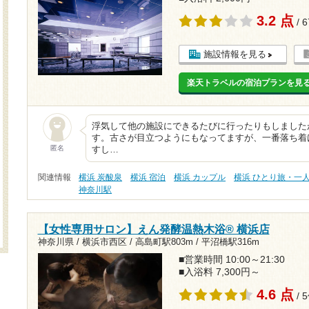
3.2 点
/ 
施設情報を見る
楽天トラベルの宿泊プランを見
浮気して他の施設にできるたびに行ったりもしました
す。古さが目立つようにもなってますが、一番落ち着
匿名
すし…
関連情報
横浜 炭酸泉
横浜 宿泊
横浜 カップル
横浜 ひとり旅・一
神奈川駅
【女性専用サロン】えん発酵温熱木浴® 横浜店
神奈川県 / 横浜市西区 /
高島町駅803m
/
平沼橋駅316m
■営業時間 10:00～21:30
■入浴料 7,300円～
4.6 点
/ 