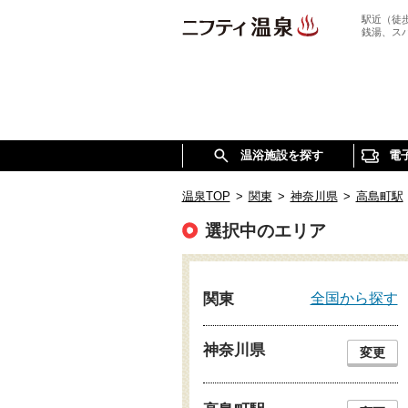
駅近（徒
銭湯、ス
温浴施設を探す
電
温泉TOP
>
関東
>
神奈川県
>
高島町駅
選択中のエリア
全国から探す
関東
神奈川県
変更