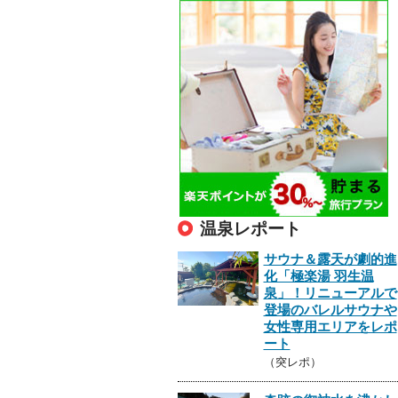
温泉レポート
サウナ＆露天が劇的進
化「極楽湯 羽生温
泉」！リニューアルで
登場のバレルサウナや
女性専用エリアをレポ
ート
（突レポ）