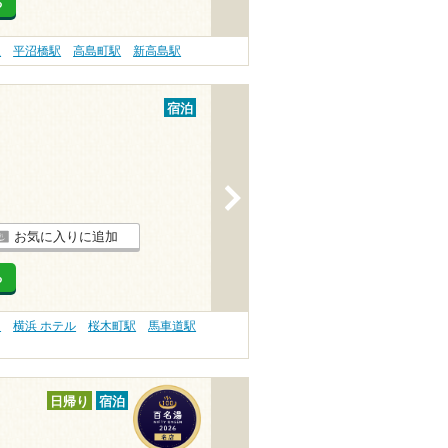
る
駅
平沼橋駅
高島町駅
新高島駅
宿泊
>
お気に入りに追加
る
）
横浜 ホテル
桜木町駅
馬車道駅
日帰り
宿泊