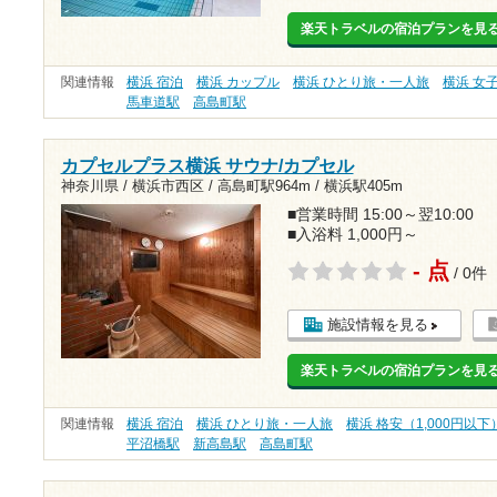
楽天トラベルの宿泊プランを見
関連情報
横浜 宿泊
横浜 カップル
横浜 ひとり旅・一人旅
横浜 女
馬車道駅
高島町駅
カプセルプラス横浜 サウナ/カプセル
神奈川県 / 横浜市西区 /
高島町駅964m
/
横浜駅405m
■営業時間 15:00～翌10:00
■入浴料 1,000円～
- 点
/ 0件
施設情報を見る
楽天トラベルの宿泊プランを見
関連情報
横浜 宿泊
横浜 ひとり旅・一人旅
横浜 格安（1,000円以下
平沼橋駅
新高島駅
高島町駅