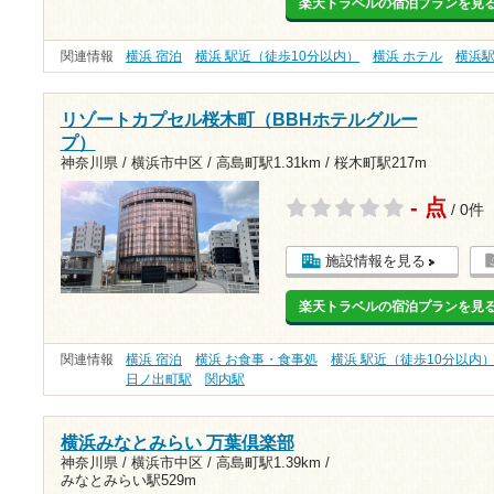
楽天トラベルの宿泊プランを見
関連情報
横浜 宿泊
横浜 駅近（徒歩10分以内）
横浜 ホテル
横浜
リゾートカプセル桜木町（BBHホテルグルー
プ）
神奈川県 / 横浜市中区 /
高島町駅1.31km
/
桜木町駅217m
- 点
/ 0件
施設情報を見る
楽天トラベルの宿泊プランを見
関連情報
横浜 宿泊
横浜 お食事・食事処
横浜 駅近（徒歩10分以内
日ノ出町駅
関内駅
横浜みなとみらい 万葉倶楽部
神奈川県 / 横浜市中区 /
高島町駅1.39km
/
みなとみらい駅529m