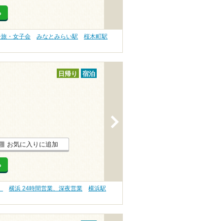
る
子旅・女子会
みなとみらい駅
桜木町駅
日帰り
宿泊
>
お気に入りに追加
る
）
横浜 24時間営業、深夜営業
横浜駅