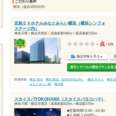
こだわり条件
駅近（徒歩10分以内）
京急ＥＸホテルみなとみらい横浜（横浜シンフォ
ステージ内）
神奈川県 / 横浜市西区 /
高島町駅405m
/
新高島駅102m
- 点
/ 0件
施設情報を見る
楽天トラベルの宿泊プランを見
関連情報
横浜 宿泊
横浜 駅近（徒歩10分以内）
横浜 ホテル
横浜 
みなとみらい駅
横浜駅
スカイスパYOKOHAMA（スカイスパヨコハマ）
神奈川県 / 横浜市西区 /
高島町駅625m
/
横浜駅275m
■営業時間 0:00～24:00
■入浴料 2,600円～