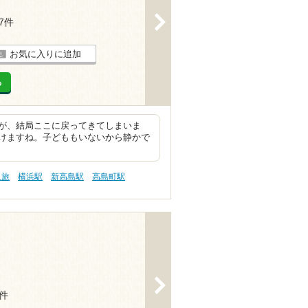
>
67件
お気に入りに追加
る
が、結局ここに戻ってきてしまいま
けますね。子どももいないから静かで
人旅
横浜駅
新高島駅
高島町駅
>
5件