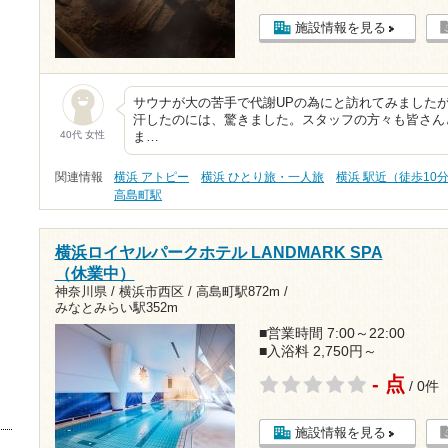
施設情報を見る
サウナが大の苦手で代謝UPの為にと訪れてみました
汗したのには、驚きました。スタッフの方々も皆さん
40代 女性
ま…
関連情報
横浜 アトピー
横浜 ひとり旅・一人旅
横浜 駅近（徒歩10
高島町駅
横浜ロイヤルパークホテル LANDMARK SPA
（休業中）
神奈川県 / 横浜市西区 /
高島町駅872m
/
みなとみらい駅352m
■営業時間 7:00～22:00
■入浴料 2,750円～
- 点
/ 0件
施設情報を見る