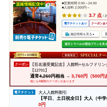
■営業時間 0:00～24:00
■入浴料 2,000円～
3.7 点
/ 
電子チケットあり
クーポンあ
施設情報を見る
楽天トラベルの宿泊プランを見
【百名湯受賞記念】入館料+セルフドリン
クーポン
【12701】
通常
4,260円相当
→
3,760円（500
他にも4種類のクーポンがあります
大人入館料割引
電子チケット
【平日、土日祝全日】大人（中
0円