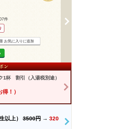
207件
>
り
お気に入りに追加
る
ク1杯 割引（入湯税別途）
>
円お得！）
学生以上）
3500円
→
320
>