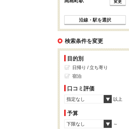
高島町駅
変更
沿線・駅を選択
検索条件を変更
目的別
日帰り / 立ち寄り
宿泊
口コミ評価
指定なし
以上
予算
下限なし
～