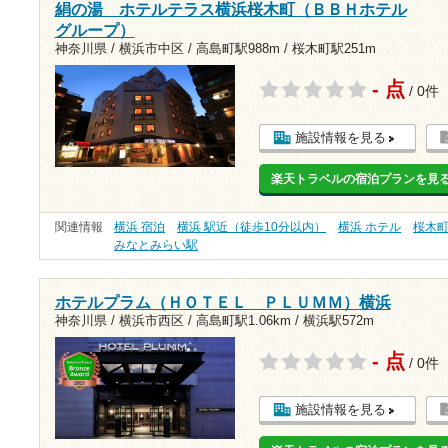
絹の湯 ホテルテラス横浜桜木町（ＢＢＨホテル
グループ）
神奈川県 / 横浜市中区 /
高島町駅988m
/
桜木町駅251m
- 点
/ 0件
施設情報を見る
楽天トラベルの宿泊プランを見
関連情報
横浜 宿泊
横浜 駅近（徒歩10分以内）
横浜 ホテル
桜木
みなとみらい駅
ホテルプラム（ＨＯＴＥＬ ＰＬＵＭＭ）横浜
神奈川県 / 横浜市西区 /
高島町駅1.06km
/
横浜駅572m
- 点
/ 0件
施設情報を見る