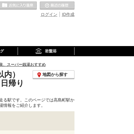
お気に入りの温泉
最近の履歴
ログイン
ID作成
グ
岩盤浴
泉、スーパー銭湯おすすめ
以内）
地図から探す
、日帰り
走る駅です。このページでは高島町駅か
湯情報をご紹介します。