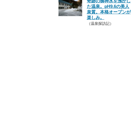
奇跡の御神水を沸かし
た温泉。pH9.6の美人
泉質。本格オープンが
楽しみ。
（温泉探訪記）