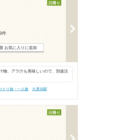
日帰り
>
19件
お気に入りに追加
汁物、アラ汁も美味しいので、別途注
 ひとり旅・一人旅
久里浜駅
日帰り
>