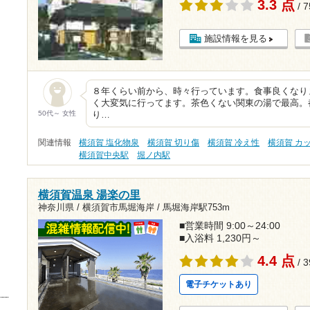
3.3 点
/ 
施設情報を見る
８年くらい前から、時々行っています。食事良くなり
く大変気に行ってます。茶色くない関東の湯で最高。
50代～ 女性
り…
関連情報
横須賀 塩化物泉
横須賀 切り傷
横須賀 冷え性
横須賀 カ
横須賀中央駅
堀ノ内駅
横須賀温泉 湯楽の里
神奈川県 / 横須賀市馬堀海岸 /
馬堀海岸駅753m
■営業時間 9:00～24:00
■入浴料 1,230円～
4.4 点
/ 
電子チケットあり