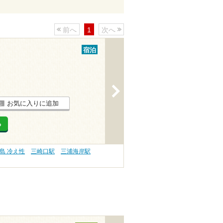
前へ
1
次へ
宿泊
>
お気に入りに追加
る
島 冷え性
三崎口駅
三浦海岸駅