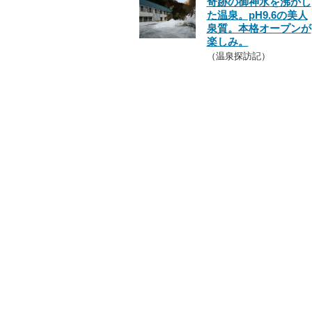
奇跡の御神水を沸かし
た温泉。pH9.6の美人
泉質。本格オープンが
楽しみ。
（温泉探訪記）