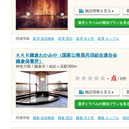
施設情報を見る
楽天トラベルの宿泊プランを見
関連情報
富津 塩化物泉
富津 宿泊
富津 冷え性
富津 カップル
ＫＫＲ鎌倉わかみや（国家公務員共済組合連合会
鎌倉保養所）
神奈川県 / 鎌倉市 /
由比ヶ浜駅300m
- 点
/ 0件
施設情報を見る
楽天トラベルの宿泊プランを見
関連情報
鎌倉 塩化物泉
鎌倉 宿泊
鎌倉 冷え性
鎌倉 カップル
由