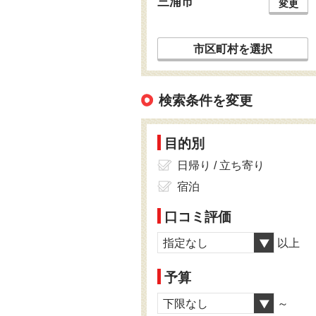
三浦市
変更
市区町村を選択
検索条件を変更
目的別
日帰り / 立ち寄り
宿泊
口コミ評価
指定なし
以上
予算
下限なし
～