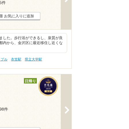
75件
お気に入りに追加
ました。歩行浴ができるし、泉質が良
都内から、金沢区に最近移住し近くな
ップル
衣笠駅
県立大学駅
日帰り
>
398件