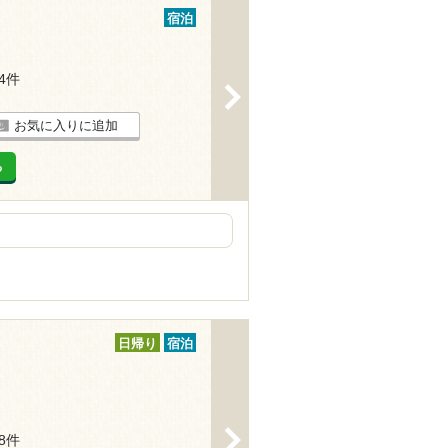
宿泊
34件
>
お気に入りに追加
る
日帰り
宿泊
>
38件