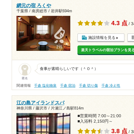
網元の宿 ろくや
千葉県 / 南房総市 /
岩井駅694m
4.3 点
/ 
施設情報を見る
楽天トラベルの宿泊プランを見
食事が素晴らしいです（＾Ｏ＾）
匿名
関連情報
千倉 塩化物泉
千倉 宿泊
千倉 切り傷
千倉 冷え性
江の島アイランドスパ
神奈川県 / 藤沢市 /
片瀬江ノ島駅814m
■営業時間 7:00～21:00
■入浴料 2,150円～
3.8 点
/ 