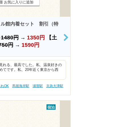
お気に入りに追加
タル館内着セット 割引（特
）
1480円
→
1350円
【土
>
750円
→
1590円
見れる、最高でした。私、温泉好きの
めてです。私、20年近く東京から西
連れOK
馬堀海岸駅
浦賀駅
京急大津駅
宿泊