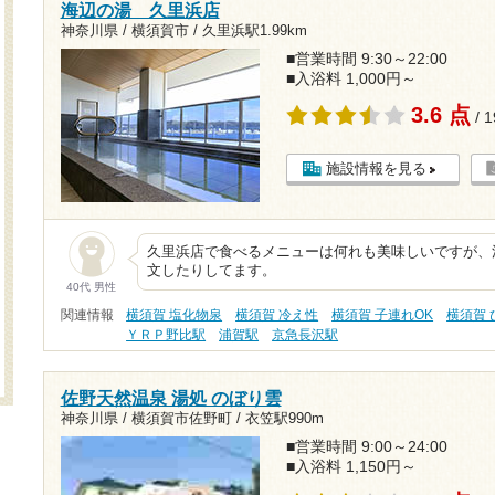
海辺の湯 久里浜店
神奈川県 / 横須賀市 /
久里浜駅1.99km
■営業時間 9:30～22:00
■入浴料 1,000円～
3.6 点
/ 
施設情報を見る
久里浜店で食べるメニューは何れも美味しいですが、
文したりしてます。
40代 男性
関連情報
横須賀 塩化物泉
横須賀 冷え性
横須賀 子連れOK
横須賀
ＹＲＰ野比駅
浦賀駅
京急長沢駅
佐野天然温泉 湯処 のぼり雲
神奈川県 / 横須賀市佐野町 /
衣笠駅990m
■営業時間 9:00～24:00
■入浴料 1,150円～