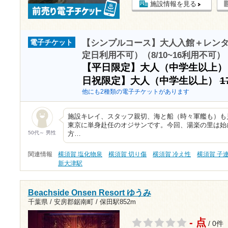
施設情報を見る
【シンプルコース】大人入館＋レン
電子チケット
定日利用不可）（8/10~16利用不可）
【平日限定】大人（中学生以上
日祝限定】大人（中学生以上）
1
他にも2種類の電子チケットがあります
施設キレイ、スタッフ親切、海と船（時々軍艦も）も
東京に単身赴任のオジサンです。今回、湯楽の里は始
50代～ 男性
方…
関連情報
横須賀 塩化物泉
横須賀 切り傷
横須賀 冷え性
横須賀 子
新大津駅
Beachside Onsen Resort ゆうみ
千葉県 / 安房郡鋸南町 /
保田駅852m
- 点
/ 0件