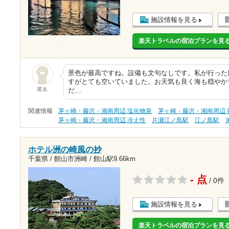
施設情報を見る
楽天トラベルの宿泊プランを見
景色が最高ですね。設備も文句なしです。私が行った
すがとても空いていました。お天気も良く海も穏やか
匿名
だ…
関連情報
茅ヶ崎・藤沢・湘南周辺 塩化物泉
茅ヶ崎・藤沢・湘南周辺 
茅ヶ崎・藤沢・湘南周辺 冷え性
片瀬江ノ島駅
江ノ島駅
ホテル洲の崎風の抄
千葉県 / 館山市洲崎 /
館山駅9.66km
- 点
/ 0件
施設情報を見る
楽天トラベルの宿泊プランを見