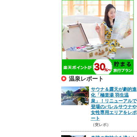
温泉レポート
サウナ＆露天が劇的進
化「極楽湯 羽生温
泉」！リニューアルで
登場のバレルサウナや
女性専用エリアをレポ
ート
（突レポ）