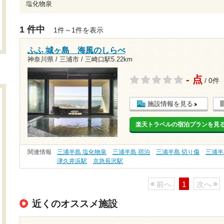
塩化物泉
1 件中
1件～1件を表示
ふふ 城ヶ島 海風のしらべ
神奈川県 / 三浦市 /
三崎口駅5.22km
- 点
/ 0件
施設情報を見る
楽天トラベルの宿泊プランを見
関連情報
三浦半島 塩化物泉
三浦半島 宿泊
三浦半島 切り傷
三浦半
津久井浜駅
京急長沢駅
前へ
1
次へ
近くのオススメ施設