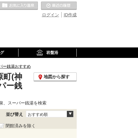
お気に入りの温泉
最近の履歴
ログイン
ID作成
グ
岩盤浴
パー銭湯おすすめ
町(神
地図から探す
パー銭
泉、スーパー銭湯を検索
並び替え
おすすめ順
閉館済みを除く