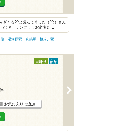
る
ざくろ??と読んでました（^^;）さん
榴ってネーミング！！お宿名だ…
り傷
湯河原駅
真鶴駅
根府川駅
日帰り
宿泊
>
4件
お気に入りに追加
る