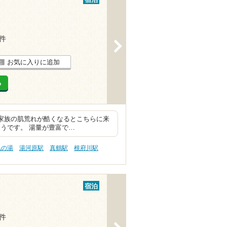
宿泊
8件
>
お気に入りに追加
る
で家族の肌荒れが酷くなるとこちらに来
うです。 湯量が豊富で…
肌の湯
湯河原駅
真鶴駅
根府川駅
宿泊
5件
>