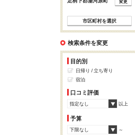
足柄下郡湯河原町
変更
市区町村を選択
検索条件を変更
目的別
日帰り / 立ち寄り
宿泊
口コミ評価
指定なし
以上
予算
下限なし
～