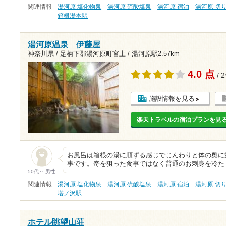
関連情報
湯河原 塩化物泉
湯河原 硫酸塩泉
湯河原 宿泊
湯河原 切
箱根湯本駅
湯河原温泉 伊藤屋
神奈川県 / 足柄下郡湯河原町宮上 /
湯河原駅2.57km
4.0 点
/ 
施設情報を見る
楽天トラベルの宿泊プランを見
お風呂は箱根の湯に順ずる感じでじんわりと体の奥に
事です。奇を狙った食事ではなく普通のお刺身を冷た
50代～ 男性
関連情報
湯河原 塩化物泉
湯河原 硫酸塩泉
湯河原 宿泊
湯河原 切
塔ノ沢駅
ホテル眺望山荘