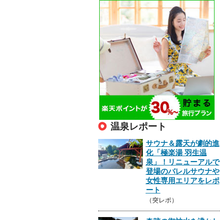
温泉レポート
サウナ＆露天が劇的進
化「極楽湯 羽生温
泉」！リニューアルで
登場のバレルサウナや
女性専用エリアをレポ
ート
（突レポ）