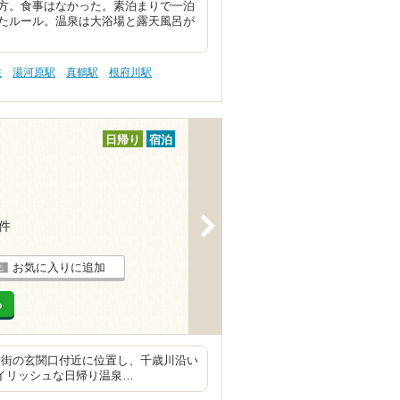
方。食事はなかった。素泊まりで一泊
たルール。温泉は大浴場と露天風呂が
性
湯河原駅
真鶴駅
根府川駅
日帰り
宿泊
>
3件
お気に入りに追加
る
泉街の玄関口付近に位置し、千歳川沿い
タイリッシュな日帰り温泉…