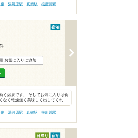
り傷
湯河原駅
真鶴駅
根府川駅
宿泊
2件
>
お気に入りに追加
る
効く温泉です。 そしてお気に入りは食
くなく乾燥無く美味しく出してくれ…
り傷
湯河原駅
真鶴駅
根府川駅
日帰り
宿泊