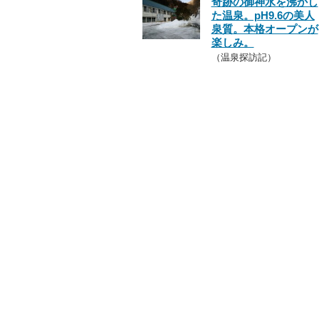
奇跡の御神水を沸かし
た温泉。pH9.6の美人
泉質。本格オープンが
楽しみ。
（温泉探訪記）