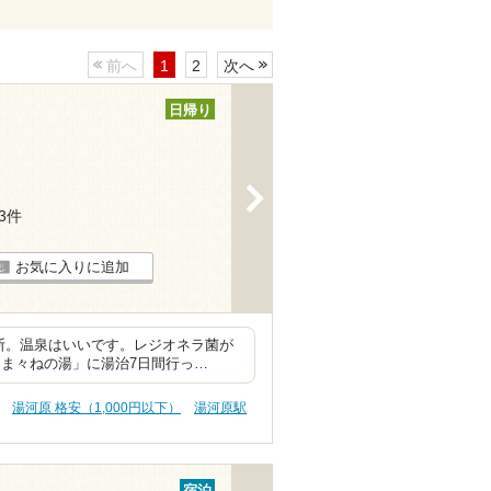
前へ
1
2
次へ
日帰り
>
33件
お気に入りに追加
断。温泉はいいです。レジオネラ菌が
「ま々ねの湯」に湯治7日間行っ…
湯河原 格安（1,000円以下）
湯河原駅