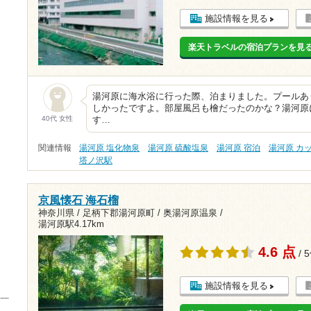
施設情報を見る
楽天トラベルの宿泊プランを見
湯河原に海水浴に行った際、泊まりました。プールあ
しかったですよ。部屋風呂も檜だったのかな？湯河原
40代 女性
す…
関連情報
湯河原 塩化物泉
湯河原 硫酸塩泉
湯河原 宿泊
湯河原 カ
塔ノ沢駅
京風懐石 海石榴
神奈川県 / 足柄下郡湯河原町 / 奥湯河原温泉 /
湯河原駅4.17km
4.6 点
/ 
施設情報を見る