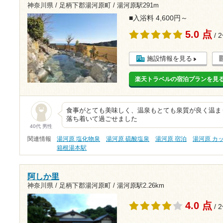
神奈川県 / 足柄下郡湯河原町 /
湯河原駅291m
■入浴料 4,600円～
5.0 点
/ 
施設情報を見る
楽天トラベルの宿泊プランを見
食事がとても美味しく、温泉もとても泉質が良く温ま
落ち着いて過ごせました
40代 男性
関連情報
湯河原 塩化物泉
湯河原 硫酸塩泉
湯河原 宿泊
湯河原 カ
箱根湯本駅
阿しか里
神奈川県 / 足柄下郡湯河原町 /
湯河原駅2.26km
4.0 点
/ 