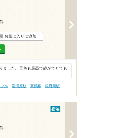
2件
>
お気に入りに追加
る
りました。景色も最高で静かでとても
ップル
湯河原駅
真鶴駅
根府川駅
宿泊
2件
>