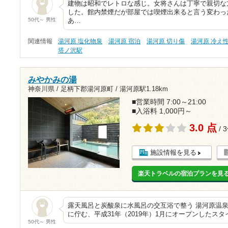
建物は昭和でレトロな感じ。女将さんは丁寧で親切な
した。館内禁煙だが部屋では喫煙出来ると言う変わっ
50代～ 男性
あ…
関連情報
湯河原 塩化物泉
湯河原 宿泊
湯河原 切り傷
湯河原 冷え
塔ノ沢駅
みやかみの湯
神奈川県 / 足柄下郡湯河原町 /
湯河原駅1.18km
■営業時間 7:00～21:00
■入浴料 1,000円～
3.0 点
/ 
施設情報を見る
楽天トラベルの宿泊プランを見
露天風呂と炭酸泉に水風呂の交互浴で整う 湯河原温
に佇む、平成31年（2019年）1月にオープンしたス
50代～ 男性