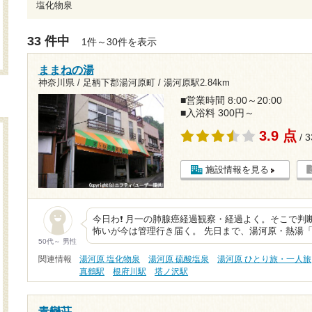
塩化物泉
33 件中
1件～30件を表示
ままねの湯
神奈川県 / 足柄下郡湯河原町 /
湯河原駅2.84km
■営業時間 8:00～20:00
■入浴料 300円～
3.9 点
/ 
施設情報を見る
今日わ❗ 月一の肺腺癌経過観察・経過よく。そこで判
怖いが今は管理行き届く。 先日まで、湯河原・熱湯
50代～ 男性
関連情報
湯河原 塩化物泉
湯河原 硫酸塩泉
湯河原 ひとり旅・一人旅
真鶴駅
根府川駅
塔ノ沢駅
青巒荘