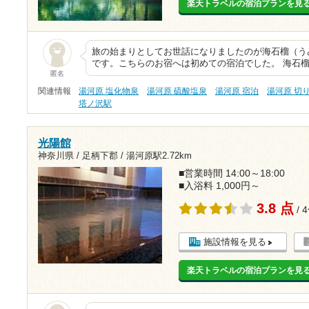
楽天トラベルの宿泊プランを見
旅の始まりとしてお世話になりましたのが海石榴（うみ
です。こちらのお宿へは初めての宿泊でした。 海石
匿名
関連情報
湯河原 塩化物泉
湯河原 硫酸塩泉
湯河原 宿泊
湯河原 切
塔ノ沢駅
光陽館
神奈川県 / 足柄下郡 /
湯河原駅2.72km
■営業時間 14:00～18:00
■入浴料 1,000円～
3.8 点
/ 
施設情報を見る
楽天トラベルの宿泊プランを見