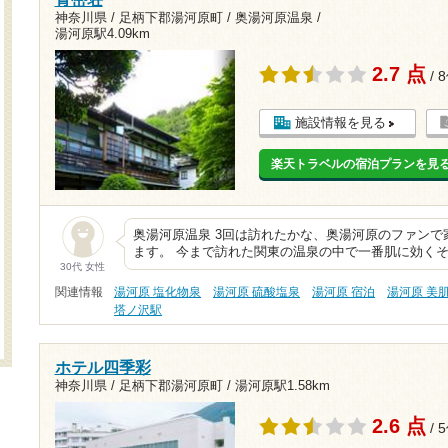
神奈川県 / 足柄下郡湯河原町 / 奥湯河原温泉 /
湯河原駅4.09km
2.7 点
/ 
施設情報を見る
楽天トラベルの宿泊プランを見
奥湯河原温泉 3回は訪れたかな、奥湯河原のファン
ます。 今まで訪れた関東の温泉の中で一番肌に効くそ
30代 女性
関連情報
湯河原 塩化物泉
湯河原 硫酸塩泉
湯河原 宿泊
湯河原 美
塔ノ沢駅
ホテル四季彩
神奈川県 / 足柄下郡湯河原町 /
湯河原駅1.58km
2.6 点
/ 