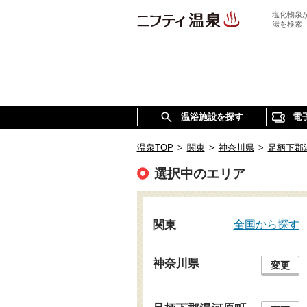
塩化物泉
湯を検索
温浴施設を探す
電
温泉TOP
>
関東
>
神奈川県
>
足柄下郡
選択中のエリア
全国から探す
関東
神奈川県
変更