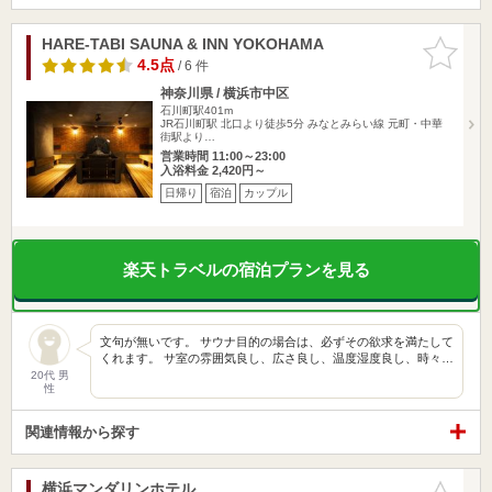
HARE-TABI SAUNA & INN YOKOHAMA
お気に入
りに追加
4.5点
/ 6 件
神奈川県 / 横浜市中区
石川町駅401m
JR石川町駅 北口より徒歩5分 みなとみらい線 元町・中華
街駅より…
営業時間 11:00～23:00
入浴料金 2,420円～
日帰り
宿泊
カップル
楽天トラベルの宿泊プランを見る
文句が無いです。 サウナ目的の場合は、必ずその欲求を満たして
くれます。 サ室の雰囲気良し、広さ良し、温度湿度良し、時々…
20代 男
性
関連情報から探す
横浜マンダリンホテル
お気に入