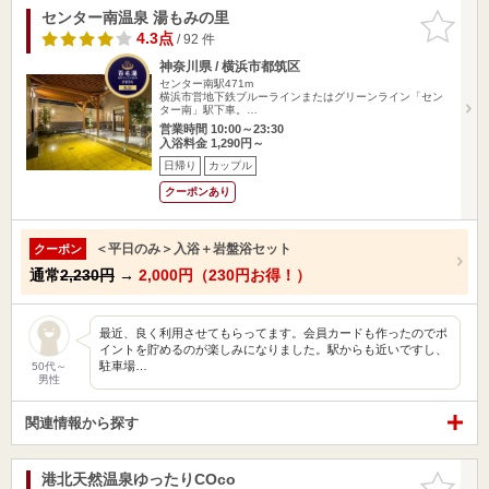
センター南温泉 湯もみの里
お気に入
りに追加
4.3点
/ 92 件
神奈川県 / 横浜市都筑区
センター南駅471m
横浜市営地下鉄ブルーラインまたはグリーンライン「セン
ター南」駅下車。…
営業時間 10:00～23:30
入浴料金 1,290円～
日帰り
カップル
クーポンあり
＜平日のみ＞入浴＋岩盤浴セット
クーポン
通常
2,230円
→
2,000円（230円お得！）
最近、良く利用させてもらってます。会員カードも作ったのでポ
イントを貯めるのが楽しみになりました。駅からも近いですし、
駐車場…
50代～
男性
関連情報から探す
港北天然温泉ゆったりCOco
お気に入