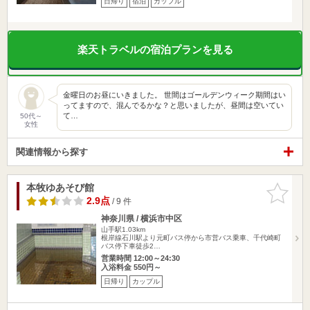
日帰り
宿泊
カップル
楽天トラベルの宿泊プランを見る
金曜日のお昼にいきました。 世間はゴールデンウィーク期間はい
ってますので、混んでるかな？と思いましたが、昼間は空いてい
て…
50代～
女性
関連情報から探す
本牧ゆあそび館
お気に入
りに追加
2.9点
/ 9 件
神奈川県 / 横浜市中区
山手駅1.03km
根岸線石川駅より元町バス停から市営バス乗車、千代崎町
バス停下車徒歩2…
営業時間 12:00～24:30
入浴料金 550円～
日帰り
カップル