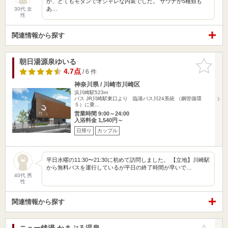
か、とてもモダンでオシャレな内装でした。 サウナが5種類も
あ…
30代 女
性
関連情報から探す
朝日湯源泉ゆいる
お気に入
りに追加
4.7点
/ 6 件
神奈川県 / 川崎市川崎区
浜川崎駅523m
バス JR川崎駅東口より 臨港バス川24系統 （鋼管循環
５）に乗…
営業時間 9:00～24:00
入浴料金 1,540円～
日帰り
カップル
平日水曜の11:30〜21:30に初めて訪問しました。 【立地】川崎駅
から無料バスを運行しているが平日の終了時間が早いで…
40代 男
性
関連情報から探す
ニュー銭湯 かまぶろ温泉
お気に入