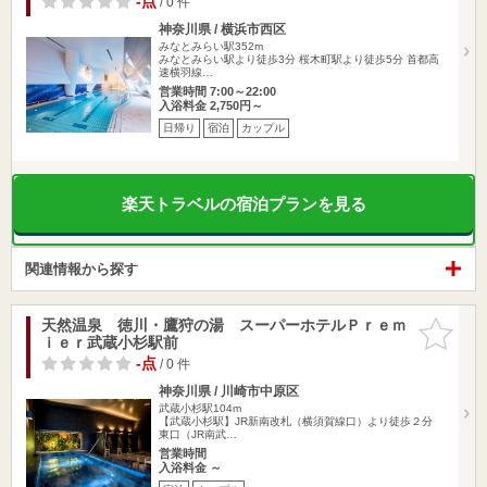
-点
/ 0 件
神奈川県 / 横浜市西区
みなとみらい駅352m
みなとみらい駅より徒歩3分 桜木町駅より徒歩5分 首都高
速横羽線…
営業時間 7:00～22:00
入浴料金 2,750円～
日帰り
宿泊
カップル
楽天トラベルの宿泊プランを見る
関連情報から探す
天然温泉 徳川・鷹狩の湯 スーパーホテルＰｒｅｍ
お気に入
ｉｅｒ武蔵小杉駅前
りに追加
-点
/ 0 件
神奈川県 / 川崎市中原区
武蔵小杉駅104m
【武蔵小杉駅】JR新南改札（横須賀線口）より徒歩２分
東口（JR南武…
営業時間
入浴料金 ～