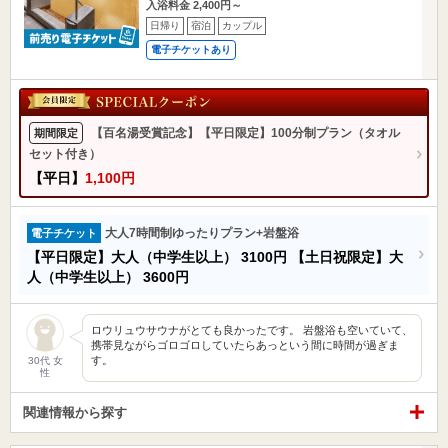
入浴料金 2,400円～
日帰り
宿泊
カップル
電子チケットあり
【百名湯受賞記念】【平日限定】100分制プラン（タオル
期間限定
セット付き）
【平日】
1,100円
大人7時間制ゆったりプラン+岩盤浴
電子チケット
【平日限定】大人（中学生以上）
3100円
【土日祝限定】大
人（中学生以上）
3600円
ロウリュウサウナがとても良かったです。 岩盤浴も空いていて、
携帯見ながらゴロゴロしていたらあっという間に時間が過ぎま
す。
30代 女
性
関連情報から探す