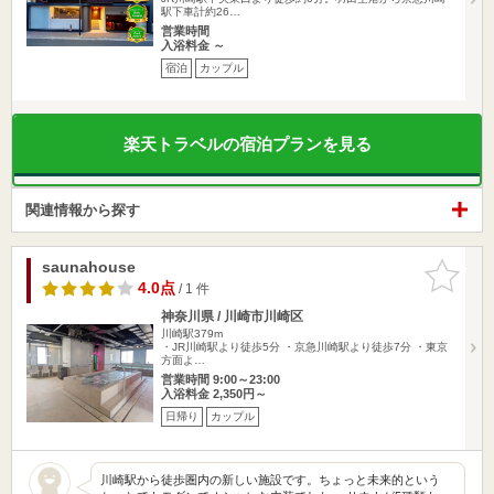
駅下車計約26…
営業時間
入浴料金 ～
宿泊
カップル
楽天トラベルの宿泊プランを見る
関連情報から探す
saunahouse
お気に入
りに追加
4.0点
/ 1 件
神奈川県 / 川崎市川崎区
川崎駅379m
・JR川崎駅より徒歩5分 ・京急川崎駅より徒歩7分 ・東京
方面よ…
営業時間 9:00～23:00
入浴料金 2,350円～
日帰り
カップル
川崎駅から徒歩圏内の新しい施設です。ちょっと未来的という