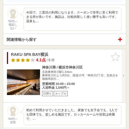
今回で、三度目の利用になります。クーポンで非常に安く利用で
きる所が良いです。施設は、比較的新しく使い勝手も良いです。
温泉も…
50代～
指定し
ない
関連情報から探す
RAKU SPA BAY横浜
お気に入
りに追加
4.1点
/ 9 件
神奈川県 / 横浜市神奈川区
京急東神奈川駅1.04km
東神奈川ICより約5分。国道15号「神奈川2丁目」交差点を
瑞穂埠頭方…
営業時間 10:00～23:00
入浴料金 1,540円～
日帰り
カップル
初めて利用させていただきました。 家族でも女子会でも、1人で
も団体でも、楽しめる施設です。ロッカールームや浴室は綺麗
で、…
50代～
女性