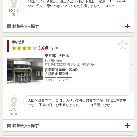
1度は行くべき施設。屋上の足湯×横浜夜景は、絶景！！！ Faceb
ookで見て、思いつきで夕方からお邪魔しました。 ロッカ…
20代 女
性
関連情報から探す
幸の湯
お気に入
りに追加
3.6点
/ 9 件
東京都 / 大田区
糀谷駅445m
京浜急行空港線 糀谷駅 より徒歩 5分
営業時間 6:00～23:00
入浴料金 550円～
日帰り
カップル
大田区最高です。 コロナのせいで外出自粛ですが、銭湯は営業中
です。 子供の日にお邪魔しました。 ここは黒湯ではな…
50代～
女性
関連情報から探す