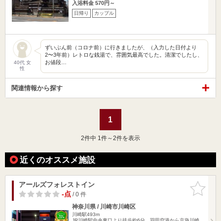
入浴料金 570円～
日帰り
カップル
ずいぶん前（コロナ前）に行きましたが、（入力した日付より
2〜3年前）レトロな銭湯で、雰囲気最高でした。清潔でしたし、
お値段…
40代 女
性
関連情報から探す
1
2
件中 1件～2件を表示
近くのオススメ施設
アールズフォレストイン
お気に入
りに追加
-点
/ 0 件
神奈川県 / 川崎市川崎区
川崎駅493m
JR川崎駅中央東口より徒歩約6分。羽田空港から京急川崎