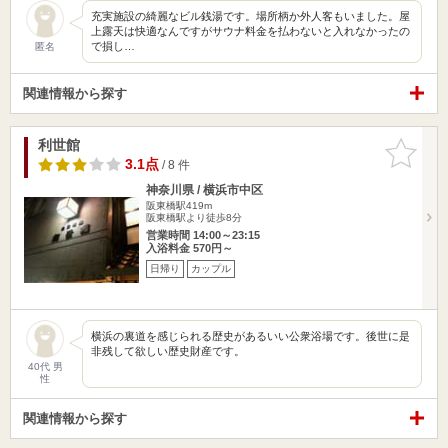
充実施設の綺麗なビル銭湯です。場所柄か外人客もいました。屋
上露天は快適なんですがサウナ料金を払わないと入れなかったの
で損し…
匿名
関連情報から探す
利世館
お気に入
りに追加
3.1点
/ 8 件
神奈川県 / 横浜市中区
阪東橋駅419m
阪東橋駅より徒歩8分
営業時間 14:00～23:15
入浴料金 570円～
日帰り
カップル
横浜の裏道を感じられる歴史があるいい公衆浴場です。後世に是
非残して欲しい歴史財産です。
40代 男
性
関連情報から探す