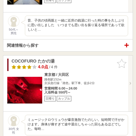
日帰り
カップル
昔、子供の頃両親と一緒に近所の銭湯に行った時の事を久しぶり
に思い出しました いつまでも思い出を振り返る場所であって欲
しいと…
50代～
男性
関連情報から探す
COCOFURO たかの湯
お気に入
りに追加
4.0点
/ 4 件
東京都 / 大田区
雑色駅152m
京浜急行線「雑色」駅下車、徒歩2分
営業時間 6:00～24:00
入浴料金 550円～
日帰り
カップル
ミュージックロウリュウが爆音激熱でたのしい。短時間で汗がか
けます。身体が痛すぎて途中退出しちゃった回もあるほどでし
た。毎時…
30代 女
性