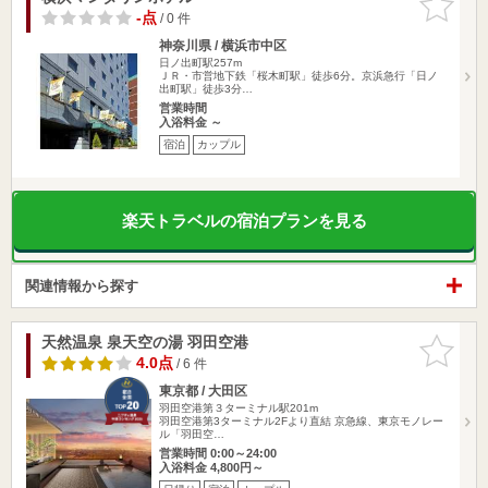
りに追加
-点
/ 0 件
神奈川県 / 横浜市中区
日ノ出町駅257m
ＪＲ・市営地下鉄「桜木町駅」徒歩6分。京浜急行「日ノ
出町駅」徒歩3分…
営業時間
入浴料金 ～
宿泊
カップル
楽天トラベルの宿泊プランを見る
関連情報から探す
天然温泉 泉天空の湯 羽田空港
お気に入
りに追加
4.0点
/ 6 件
東京都 / 大田区
羽田空港第３ターミナル駅201m
羽田空港第3ターミナル2Fより直結 京急線、東京モノレー
ル「羽田空…
営業時間 0:00～24:00
入浴料金 4,800円～