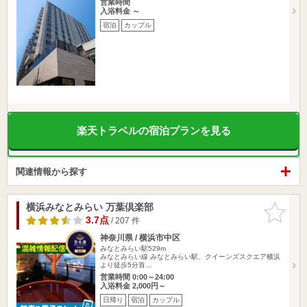
営業時間
入浴料金 ～
宿泊
カップル
楽天トラベルの宿泊プランを見る
関連情報から探す
横浜みなとみらい 万葉倶楽部
お気に入
りに追加
3.7点
/ 207 件
神奈川県 / 横浜市中区
みなとみらい駅529m
みなとみらい線 みなとみらい駅、クイーンズスクエア横浜
より徒歩5分首…
営業時間 0:00～24:00
入浴料金 2,000円～
日帰り
宿泊
カップル