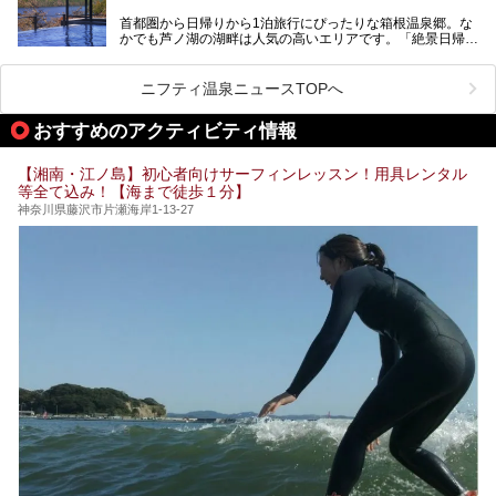
盤浴・漫画の充実度」「景色の良さ」「高級感」「深夜営
首都圏から日帰りから1泊旅行にぴったりな箱根温泉郷。な
昭和の日本を代表する建築家の一人、村野藤吾が芦ノ湖の畔
業」「駅近」など、目的別に厳選して紹介します。
かでも芦ノ湖の湖畔は人気の高いエリアです。「絶景日帰り
に建てた桃源郷のようなホテルがここ。自家源泉の温泉や、
今の気分にぴったりの施設を見つけて、最高のリフレッシュ
温泉 龍宮殿本館」は、露天風呂から芦ノ湖と富士山の両方
こだわりぬいた食もあわせて、このホテルの魅力をレポート
時間を過ごす参考にしていただけますと幸いです。
が楽しめるまさに眺望自慢の日帰り温泉。
します。
ニフティ温泉ニュースTOPへ
そしてここは全24室の「箱根 芦ノ湖畔蛸川温泉 龍宮殿」と
───
して宿泊もできます。宿泊者は「龍宮殿本館」の営業時間に
提供元：株式会社西武・プリンスホテルズワールドワイド
おすすめのアクティビティ情報
加えて、朝6時からの宿泊者専用時間帯にも「龍宮殿本館」
【PR】
のお風呂が利用できます。
この記事はザ・プリンス 箱根芦ノ湖のPR記事です。
【湘南・江ノ島】初心者向けサーフィンレッスン！用具レンタル
今回は日帰り温泉としての「絶景日帰り温泉 龍宮殿本館
等全て込み！【海まで徒歩１分】
（以下、龍宮殿本館）」と、旅館としての「箱根 芦ノ湖畔
蛸川温泉 龍宮殿（以下、龍宮殿）」の両方の魅力をたっぷ
神奈川県藤沢市片瀬海岸1-13-27
りお伝えします！
ここは箱根神社、九頭龍神社、白龍神社、箱根元宮と箱根の
4つの神社に囲まれたパワースポットです。
───
提供元：株式会社西武・プリンスホテルズワールドワイド
【PR】
この記事は箱根 芦ノ湖畔蛸川温泉 龍宮殿のPR記事です。