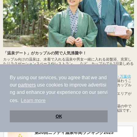
「温泉デート」がカップルの間で人気沸騰中！
カップル向けの温泉は、水着で入れる温泉や男女一緒に入れる岩盤浴、充実し
たリラクゼーションスペースやレストラン……など、カップルでも1日楽しめる
ようになっています！
デートの名所・横浜みなとみらい駅から徒歩5分の
「横浜みなとみらい 万葉倶
By using our services, you agree that we and
楽部」
では、素敵な浴衣や甚平を着て、都会にいながらも旅情気分を味わうこ
our
partners
use cookies to improve advertisi
とができます。屋上足湯からはコスモワールドの観覧車を一望でき、カップル
にぴったりの温泉です。
ng and enhance your experience on our servi
えのすぱこと「
江の島アイランドスパ
」は、水着を着て楽しめるスパエリアが
充実！湘南の海や雄大な富士山などロケーションも抜群です。
ces.
Learn more
横浜市鶴見区のカップルにおすすめの温泉、日帰り温泉、スーパー銭湯の中で
も特に人気があるのは、
ヨコヤマ・ユーランド鶴見
、
朝日湯
などの施設です。
ぜひ一度は足を運んでみてください。
OK
第20回ニフティ温泉年間ランキング2025