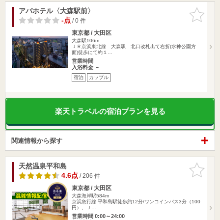
アパホテル〈大森駅前〉
お気に入
りに追加
-点
/ 0 件
東京都 / 大田区
大森駅106m
ＪＲ京浜東北線 大森駅 北口改札出て右折(水神公園方
面)徒歩にて約１…
営業時間
入浴料金 ～
宿泊
カップル
楽天トラベルの宿泊プランを見る
関連情報から探す
天然温泉平和島
お気に入
りに追加
4.6点
/ 206 件
東京都 / 大田区
大森海岸駅584m
京浜急行線 平和島駅徒歩約12分/ワンコインバス3分（100
円）、Ｊ…
営業時間 0:00～24:00