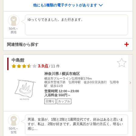
他にも1種類の電子チケットがあります
ゆっくりできました。また行きます。
50代～
男性
関連情報から探す
中島館
お気に入
りに追加
3.9点
/ 11 件
神奈川県 / 横浜市南区
横浜市ブルーライン弘明寺駅176m
横浜市営地下鉄 弘明寺駅 徒歩3分京浜急行 弘明寺
駅 徒歩11分
営業時間 12:00～23:00
入浴料金 550円～
日帰り
カップル
男湯、女湯が、1階と2階と1週間交代です。好みはあると思いま
すが、私は、2階が好きです。露天風呂が２階の方広く、明るい
感じ…
50代～
女性