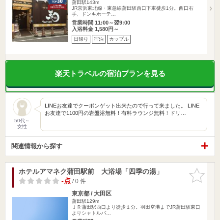
蒲田駅143m
JR京浜東北線・東急線蒲田駅西口下車徒歩1分。西口右
手、ドンキホーテ…
営業時間 11:00～翌9:00
入浴料金 1,580円～
日帰り
宿泊
カップル
楽天トラベルの宿泊プランを見る
LINEお友達でクーポンゲット出来たので行って来ました。 LINE
お友達で1100円の岩盤浴無料！有料ラウンジ無料！ドリ…
50代～
女性
関連情報から探す
ホテルアマネク蒲田駅前 大浴場「四季の湯」
お気に入
りに追加
-点
/ 0 件
東京都 / 大田区
蒲田駅129m
ＪＲ蒲田駅西口より徒歩１分。羽田空港までJR蒲田駅東口
よりシャトルバ…