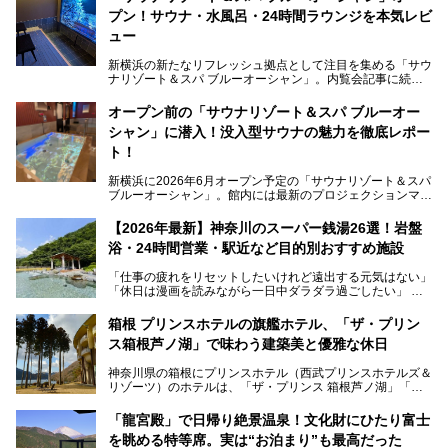
プン！サウナ・水風呂・24時間ラウンジを本気レビ
ュー
新横浜の新たなリフレッシュ拠点として注目を集める「サウ
ナリゾート＆スパ ブルーオーシャン」。内覧会記事に続
き、今回は実際に体験してみたリアルな様子をレポートしま
す。サウナや水風呂の気持ちよさはもちろん、リラックスス
オープン前の「サウナリゾート＆スパ ブルーオー
ペースの過ごしやすさまで徹底チェック。新横浜エリアで日
シャン」に潜入！没入型サウナの魅力を徹底レポー
常の疲れをリセットしたい人、ライブやスポーツ観戦遠征組
は必見です。
ト！
新横浜に2026年6月オープン予定の「サウナリゾート＆スパ
ブルーオーシャン」。館内には最新のプロジェクションマッ
ピングが多用され、まるで世界を旅しているかのような圧倒
的な“没入感（イマーシブ）”を体験できます。
【2026年最新】神奈川のスーパー銭湯26選！岩盤
浴・24時間営業・駅近など目的別おすすめ施設
「仕事の疲れをリセットしたいけれど遠出する元気はない」
今回は、そんな大注目の施設に一足先にお邪魔し、その全貌
「休日は漫画を読みながら一日中ダラダラ過ごしたい」
を見学させていただきました！
「子ども連れでも気兼ねなく、家事を忘れてリフレッシュし
たい」
サウナ室の中に咲き誇る桜、魚たちが泳ぐ水風呂、そしてバ
箱根 プリンスホテルの旗艦ホテル、「ザ・プリン
リのビーチを思わせる休憩スペース…。驚きの連続だった館
ス箱根芦ノ湖」で味わう建築美と優雅な休日
そんな「癒やされたい」という願いを叶えてくれるのが、神
内の様子をレポートします！
奈川県のスーパー銭湯。
神奈川県の箱根にプリンスホテル（西武プリンスホテルズ＆
神奈川県には、サウナや岩盤浴、一日中遊べるエンタメ施設
リゾーツ）のホテルは、「ザ・プリンス 箱根芦ノ湖」「芦
など、“非日常”を味わえるスーパー銭湯が数多く揃っていま
ノ湖畔 蛸川温泉 龍宮殿」「箱根湯の花プリンスホテル」
す。しかし、選択肢が多いからこそ「どの施設か迷ってしま
「箱根仙石原プリンスホテル」と4軒あり、今回ご紹介する
う」という人も多いはず。
「龍宮殿」で日帰り絶景温泉！文化財にひたり富士
「ザ・プリンス 箱根芦ノ湖」は、その中でもフラッグシッ
を眺める特等席。実は“お泊まり”も最高だった
プ（旗艦）に位置づけられる特別なホテルです。
そこで今回は、神奈川県内の人気施設26選を「安さ」「岩