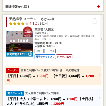
関連情報から探す
天然温泉 ヌーランド さがみゆ
お気に入
りに追加
4.3点
/ 151 件
東京都 / 大田区
雑色駅276m
京浜急行本線 雑色駅より徒歩3分首都高速1号羽田線 羽田
出口（上り）…
営業時間 10:00～23:00
入浴料金 500円～
日帰り
カップル
電子チケットあり
クーポンあり
全館ご利用パック最大350円引き ※火曜定休
クーポン
【平日】
1,250円
→
1,200円
【土日祝】
1,550円
→
1,200
円
大人全館ご利用パック割引
電子チケット
【平日】大人（中学生以上）
1250円
→
1200円
【土日祝】
大人（中学生以上）
1550円
→
1200円