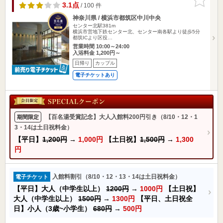
りに追加
3.1点
/ 100 件
神奈川県 / 横浜市都筑区中川中央
センター北駅381m
横浜市営地下鉄センター北、センター南各駅より徒歩5分
都筑ICより区役…
営業時間 10:00～24:00
入浴料金 1,200円～
日帰り
カップル
電子チケットあり
【百名湯受賞記念】大人入館料200円引き（8/10・12・1
期間限定
3・14は土日祝料金）
【平日】
1,200円
→
1,000円
【土日祝】
1,500円
→
1,300
円
入館料割引（8/10・12・13・14は土日祝料金）
電子チケット
【平日】大人（中学生以上）
1200円
→
1000円
【土日祝】
大人（中学生以上）
1500円
→
1300円
【平日、土日祝全
日】小人（3歳~小学生）
680円
→
500円