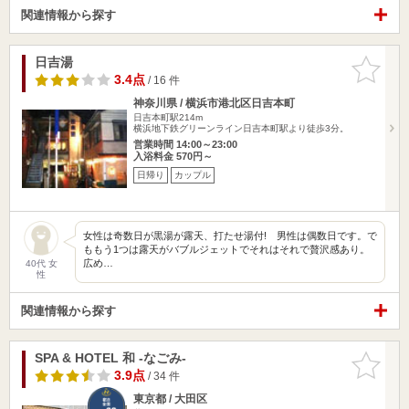
関連情報から探す
日吉湯
お気に入
りに追加
3.4点
/ 16 件
神奈川県 / 横浜市港北区日吉本町
日吉本町駅214m
横浜地下鉄グリーンライン日吉本町駅より徒歩3分。
営業時間 14:00～23:00
入浴料金 570円～
日帰り
カップル
女性は奇数日が黒湯が露天、打たせ湯付! 男性は偶数日です。で
ももう1つは露天がバブルジェットでそれはそれで贅沢感あり。
広め…
40代 女
性
関連情報から探す
SPA & HOTEL 和 -なごみ-
お気に入
りに追加
3.9点
/ 34 件
東京都 / 大田区