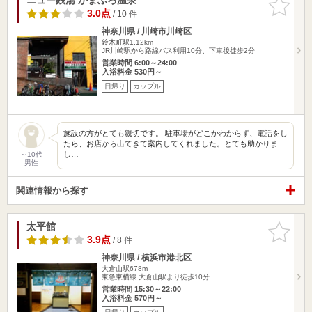
りに追加
3.0点
/ 10 件
神奈川県 / 川崎市川崎区
鈴木町駅1.12km
JR川崎駅から路線バス利用10分、下車後徒歩2分
営業時間 6:00～24:00
入浴料金 530円～
日帰り
カップル
施設の方がとても親切です。 駐車場がどこかわからず、電話をし
たら、お店から出てきて案内してくれました。とても助かりま
し…
～10代
男性
関連情報から探す
太平館
お気に入
りに追加
3.9点
/ 8 件
神奈川県 / 横浜市港北区
大倉山駅678m
東急東横線 大倉山駅より徒歩10分
営業時間 15:30～22:00
入浴料金 570円～