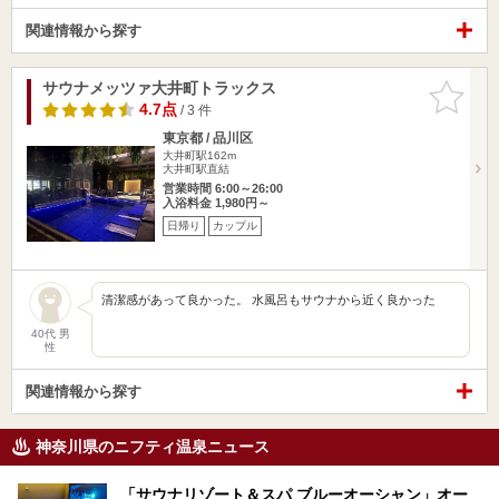
関連情報から探す
サウナメッツァ大井町トラックス
お気に入
りに追加
4.7点
/ 3 件
東京都 / 品川区
大井町駅162m
大井町駅直結
営業時間 6:00～26:00
入浴料金 1,980円～
日帰り
カップル
清潔感があって良かった。 水風呂もサウナから近く良かった
40代 男
性
関連情報から探す
神奈川県のニフティ温泉ニュース
「サウナリゾート＆スパ ブルーオーシャン」オー