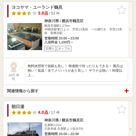
ヨコヤマ・ユーランド鶴見
お気に入
りに追加
3.8点
/ 53 件
神奈川県 / 横浜市鶴見区
鶴見市場駅1.27km
JR鶴見駅東口より、市営13系統 一の瀬行き・市営13系
統 新横浜駅…
営業時間 10:00～23:00
入浴料金 1,100円～
日帰り
カップル
無料休憩室で仮眠も良し！ 映画館で待ったりもできる！ 風呂は
熱い！低温！全てメリハリがあり良し！ サウナは熱い！90度以
上…
30代 男
性
関連情報から探す
朝日湯
お気に入
りに追加
4.0点
/ 17 件
神奈川県 / 横浜市鶴見区
生麦駅110m
京急本線 生麦駅より徒歩3分
営業時間 15:00～22:00