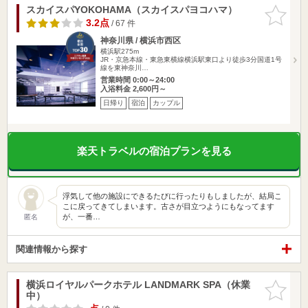
スカイスパYOKOHAMA（スカイスパヨコハマ）
お気に入
りに追加
3.2点
/ 67 件
神奈川県 / 横浜市西区
横浜駅275m
JR・京急本線・東急東横線横浜駅東口より徒歩3分国道1号
線を東神奈川…
営業時間 0:00～24:00
入浴料金 2,600円～
日帰り
宿泊
カップル
楽天トラベルの宿泊プランを見る
浮気して他の施設にできるたびに行ったりもしましたが、結局こ
こに戻ってきてしまいます。古さが目立つようにもなってます
が、一番…
匿名
関連情報から探す
横浜ロイヤルパークホテル LANDMARK SPA（休業
お気に入
中）
りに追加