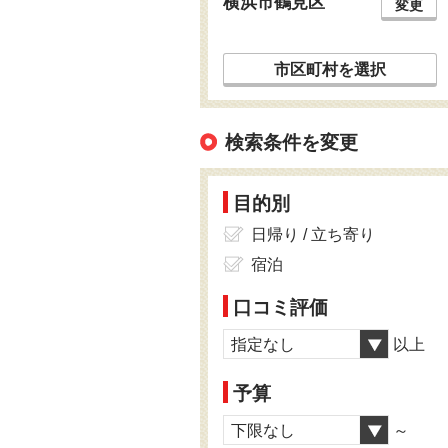
横浜市鶴見区
変更
市区町村を選択
検索条件を変更
目的別
日帰り / 立ち寄り
宿泊
口コミ評価
指定なし
以上
予算
下限なし
～