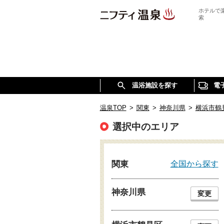
ホテルで
索
温浴施設を探す
電
温泉TOP
>
関東
>
神奈川県
>
横浜市鶴
選択中のエリア
全国から探す
関東
神奈川県
変更