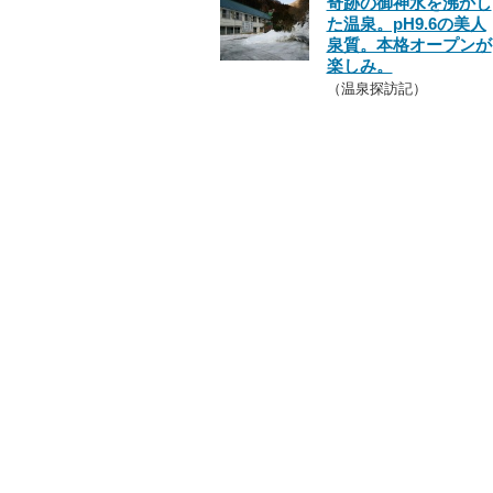
奇跡の御神水を沸かし
た温泉。pH9.6の美人
泉質。本格オープンが
楽しみ。
（温泉探訪記）