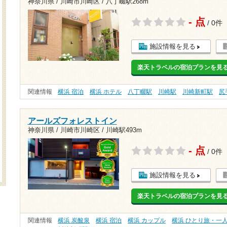
神奈川県 / 川崎市川崎区 /
八丁畷駅268m
- 点
/ 0件
施設情報を見る
楽天トラベルの宿泊プランを見
関連情報
横浜 宿泊
横浜 ホテル
八丁畷駅
川崎駅
川崎新町駅
尻
アールズフォレストイン
神奈川県 / 川崎市川崎区 /
川崎駅493m
- 点
/ 0件
施設情報を見る
楽天トラベルの宿泊プランを見
関連情報
横浜 炭酸泉
横浜 宿泊
横浜 カップル
横浜 ひとり旅・一