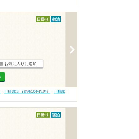
日帰り
宿泊
>
お気に入りに追加
る
業
川崎 駅近（徒歩10分以内）
川崎駅
日帰り
宿泊