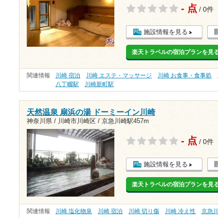
- 点
/ 0件
施設情報を見る
楽天トラベルの宿泊プランを見
関連情報
川崎 宿泊
川崎 エステ・マッサージ
川崎 お食事・食事処
八丁畷駅
川崎新町駅
天然温泉 扇浜の湯 ドーミーイン川崎
神奈川県 / 川崎市川崎区 /
京急川崎駅457m
- 点
/ 0件
施設情報を見る
楽天トラベルの宿泊プランを見
関連情報
川崎 塩化物泉
川崎 宿泊
川崎 切り傷
川崎 冷え性
京急