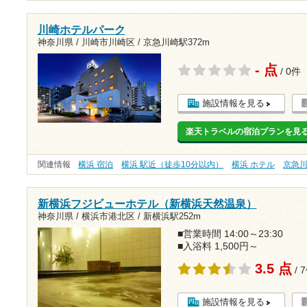
川崎ホテルパーク
神奈川県 / 川崎市川崎区 /
京急川崎駅372m
- 点
/ 0件
施設情報を見る
楽天トラベルの宿泊プランを見
関連情報
横浜 宿泊
横浜 駅近（徒歩10分以内）
横浜 ホテル
京急
新横浜フジビューホテル（新横浜天然温泉）
神奈川県 / 横浜市港北区 /
新横浜駅252m
■営業時間 14:00～23:30
■入浴料 1,500円～
3.5 点
/ 
施設情報を見る