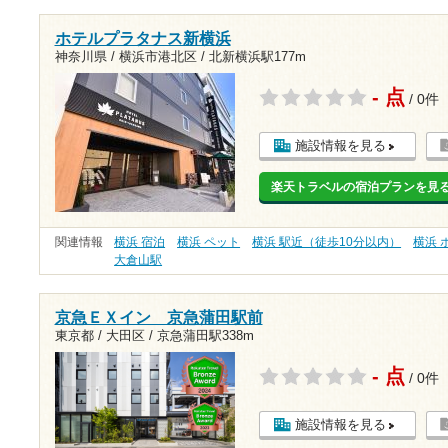
ホテルプラタナス新横浜
神奈川県 / 横浜市港北区 /
北新横浜駅177m
- 点
/ 0件
施設情報を見る
楽天トラベルの宿泊プランを見
関連情報
横浜 宿泊
横浜 ペット
横浜 駅近（徒歩10分以内）
横浜 
大倉山駅
京急ＥＸイン 京急蒲田駅前
東京都 / 大田区 /
京急蒲田駅338m
- 点
/ 0件
施設情報を見る