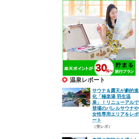
温泉レポート
サウナ＆露天が劇的進
化「極楽湯 羽生温
泉」！リニューアルで
登場のバレルサウナや
女性専用エリアをレポ
ート
（突レポ）