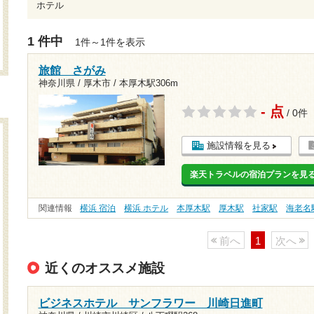
ホテル
1 件中
1件～1件を表示
旅館 さがみ
神奈川県 / 厚木市 /
本厚木駅306m
- 点
/ 0件
施設情報を見る
楽天トラベルの宿泊プランを見
関連情報
横浜 宿泊
横浜 ホテル
本厚木駅
厚木駅
社家駅
海老名
前へ
1
次へ
近くのオススメ施設
ビジネスホテル サンフラワー 川崎日進町