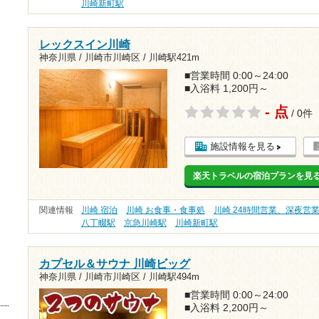
川崎新町駅
レックスイン川崎
神奈川県 / 川崎市川崎区 /
川崎駅421m
■営業時間 0:00～24:00
■入浴料 1,200円～
- 点
/ 0件
施設情報を見る
楽天トラベルの宿泊プランを見
関連情報
川崎 宿泊
川崎 お食事・食事処
川崎 24時間営業、深夜営
八丁畷駅
京急川崎駅
川崎新町駅
カプセル＆サウナ 川崎ビッグ
神奈川県 / 川崎市川崎区 /
川崎駅494m
■営業時間 0:00～24:00
■入浴料 2,200円～