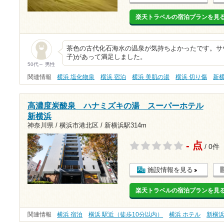
楽天トラベルの宿泊プランを見
茶色の古代化石海水の温泉が気持ちよかったです。サ
子)があって満足しました。
50代～ 男性
関連情報
横浜 塩化物泉
横浜 宿泊
横浜 美肌の湯
横浜 切り傷
新
高濃度炭酸泉 ハナミズキの湯 スーパーホテル
新横浜
神奈川県 / 横浜市港北区 /
新横浜駅314m
- 点
/ 0件
施設情報を見る
楽天トラベルの宿泊プランを見
関連情報
横浜 宿泊
横浜 駅近（徒歩10分以内）
横浜 ホテル
新横