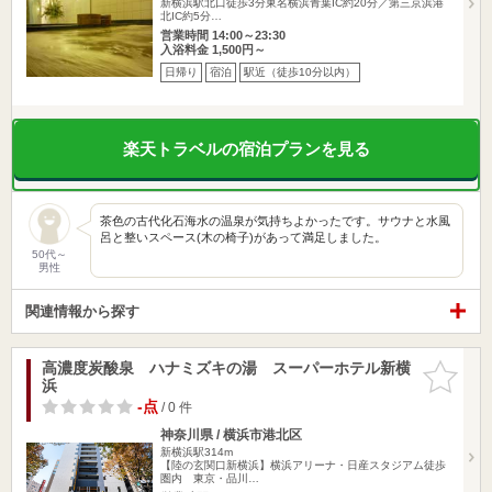
新横浜駅北口徒歩3分東名横浜青葉IC約20分／第三京浜港
北IC約5分…
営業時間 14:00～23:30
入浴料金 1,500円～
日帰り
宿泊
駅近（徒歩10分以内）
楽天トラベルの宿泊プランを見る
茶色の古代化石海水の温泉が気持ちよかったです。サウナと水風
呂と整いスペース(木の椅子)があって満足しました。
50代～
男性
関連情報から探す
高濃度炭酸泉 ハナミズキの湯 スーパーホテル新横
お気に入
浜
りに追加
-点
/ 0 件
神奈川県 / 横浜市港北区
新横浜駅314m
【陸の玄関口新横浜】横浜アリーナ・日産スタジアム徒歩
圏内 東京・品川…