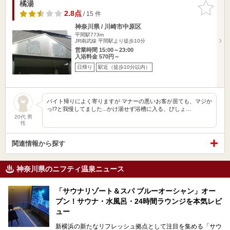
橘湯
お気に入
りに追加
2.8点
/ 15 件
神奈川県 / 川崎市中原区
平間駅773m
JR南武線 平間駅より徒歩10分
営業時間 15:00～23:00
入浴料金 570円～
日帰り
駅近（徒歩10分以内）
バイト帰りによく寄りますが マナーの悪いお客が居ても、マジか
っ!?と我慢してました...かけ湯せず浴槽に入る、びしょ…
20代 男
性
関連情報から探す
神奈川県のニフティ温泉ニュース
「サウナリゾート＆スパ ブルーオーシャン」オー
プン！サウナ・水風呂・24時間ラウンジを本気レビ
ュー
新横浜の新たなリフレッシュ拠点として注目を集める「サウ