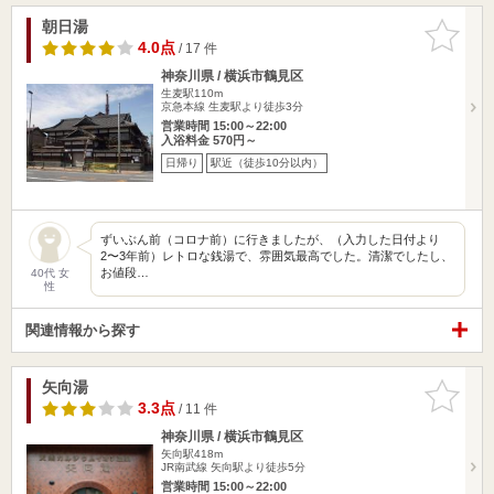
朝日湯
お気に入
りに追加
4.0点
/ 17 件
神奈川県 / 横浜市鶴見区
生麦駅110m
京急本線 生麦駅より徒歩3分
営業時間 15:00～22:00
入浴料金 570円～
日帰り
駅近（徒歩10分以内）
ずいぶん前（コロナ前）に行きましたが、（入力した日付より
2〜3年前）レトロな銭湯で、雰囲気最高でした。清潔でしたし、
お値段…
40代 女
性
関連情報から探す
矢向湯
お気に入
りに追加
3.3点
/ 11 件
神奈川県 / 横浜市鶴見区
矢向駅418m
JR南武線 矢向駅より徒歩5分
営業時間 15:00～22:00