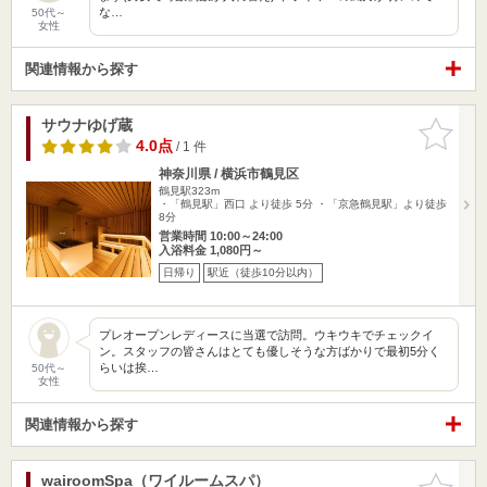
な…
50代～
女性
関連情報から探す
サウナゆげ蔵
お気に入
りに追加
4.0点
/ 1 件
神奈川県 / 横浜市鶴見区
鶴見駅323m
・「鶴見駅」西口 より徒歩 5分 ・「京急鶴見駅」より徒歩
8分
営業時間 10:00～24:00
入浴料金 1,080円～
日帰り
駅近（徒歩10分以内）
プレオープンレディースに当選で訪問。ウキウキでチェックイ
ン。スタッフの皆さんはとても優しそうな方ばかりで最初5分く
らいは挨…
50代～
女性
関連情報から探す
wairoomSpa（ワイルームスパ）
お気に入