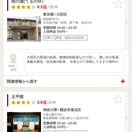
照の湯(てるのゆ）
お気に入
りに追加
4.3点
/ 33 件
東京都 / 大田区
雑色駅567m
京浜急行線「雑色」駅下車、徒歩5分
営業時間 15:00～23:30
入浴料金 550円～
日帰り
駅近（徒歩10分以内）
大田区の黒湯の銭湯。物価統制銭湯なので安い。 濃い目の黒湯。
炭酸水素塩・塩化物冷鉱泉。 冷泉なので加熱してますが屋外の…
50代～
女性
関連情報から探す
太平館
お気に入
りに追加
3.9点
/ 8 件
神奈川県 / 横浜市港北区
大倉山駅678m
東急東横線 大倉山駅より徒歩10分
営業時間 15:30～22:00
入浴料金 570円～