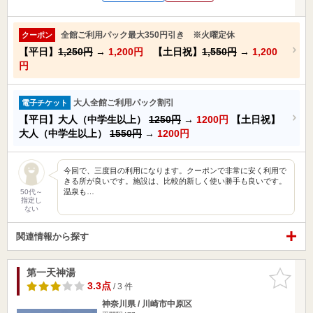
全館ご利用パック最大350円引き ※火曜定休
クーポン
【平日】
1,250円
→
1,200円
【土日祝】
1,550円
→
1,200
円
大人全館ご利用パック割引
電子チケット
【平日】大人（中学生以上）
1250円
→
1200円
【土日祝】
大人（中学生以上）
1550円
→
1200円
今回で、三度目の利用になります。クーポンで非常に安く利用で
きる所が良いです。施設は、比較的新しく使い勝手も良いです。
温泉も…
50代～
指定し
ない
関連情報から探す
第一天神湯
お気に入
りに追加
3.3点
/ 3 件
神奈川県 / 川崎市中原区