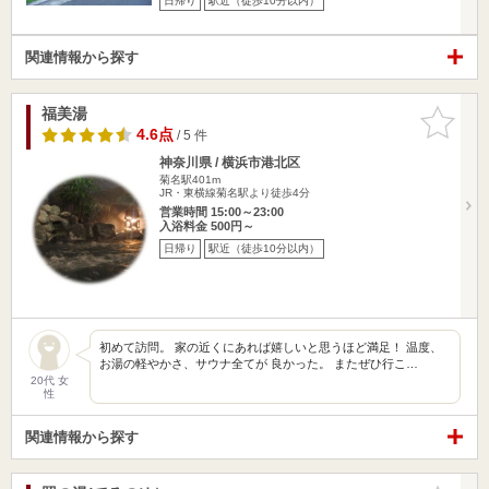
日帰り
駅近（徒歩10分以内）
関連情報から探す
福美湯
お気に入
りに追加
4.6点
/ 5 件
神奈川県 / 横浜市港北区
菊名駅401m
JR・東横線菊名駅より徒歩4分
営業時間 15:00～23:00
入浴料金 500円～
日帰り
駅近（徒歩10分以内）
初めて訪問。 家の近くにあれば嬉しいと思うほど満足！ 温度、
お湯の軽やかさ、サウナ全てが 良かった。 またぜひ行こ…
20代 女
性
関連情報から探す