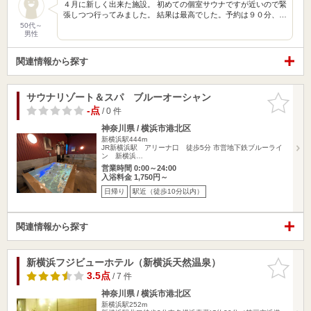
４月に新しく出来た施設。 初めての個室サウナですが近いので緊
張しつつ行ってみました。 結果は最高でした。予約は９０分、…
50代～
男性
関連情報から探す
サウナリゾート＆スパ ブルーオーシャン
お気に入
りに追加
-点
/ 0 件
神奈川県 / 横浜市港北区
新横浜駅444m
JR新横浜駅 アリーナ口 徒歩5分 市営地下鉄ブルーライ
ン 新横浜…
営業時間 0:00～24:00
入浴料金 1,750円～
日帰り
駅近（徒歩10分以内）
関連情報から探す
新横浜フジビューホテル（新横浜天然温泉）
お気に入
りに追加
3.5点
/ 7 件
神奈川県 / 横浜市港北区
新横浜駅252m