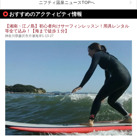
ニフティ温泉ニュースTOPへ
そしてここは全24室の「箱根 芦ノ湖畔蛸川温泉 龍宮殿」と
───
して宿泊もできます。宿泊者は「龍宮殿本館」の営業時間に
提供元：株式会社西武・プリンスホテルズワールドワイド
おすすめのアクティビティ情報
加えて、朝6時からの宿泊者専用時間帯にも「龍宮殿本館」
【PR】
のお風呂が利用できます。
この記事はザ・プリンス 箱根芦ノ湖のPR記事です。
【湘南・江ノ島】初心者向けサーフィンレッスン！用具レンタル
今回は日帰り温泉としての「絶景日帰り温泉 龍宮殿本館
等全て込み！【海まで徒歩１分】
（以下、龍宮殿本館）」と、旅館としての「箱根 芦ノ湖畔
蛸川温泉 龍宮殿（以下、龍宮殿）」の両方の魅力をたっぷ
神奈川県藤沢市片瀬海岸1-13-27
りお伝えします！
ここは箱根神社、九頭龍神社、白龍神社、箱根元宮と箱根の
4つの神社に囲まれたパワースポットです。
───
提供元：株式会社西武・プリンスホテルズワールドワイド
【PR】
この記事は箱根 芦ノ湖畔蛸川温泉 龍宮殿のPR記事です。