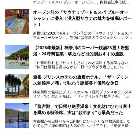
ナリゾート＆スパ ブルーオーシャン」。内覧会記事に続
き、今回は実際に体験してみたリアルな様子をレポートしま
す。サウナや水風呂の気持ちよさはもちろん、リラックスス
オープン前の「サウナリゾート＆スパ ブルーオー
ペースの過ごしやすさまで徹底チェック。新横浜エリアで日
シャン」に潜入！没入型サウナの魅力を徹底レポー
常の疲れをリセットしたい人、ライブやスポーツ観戦遠征組
は必見です。
ト！
新横浜に2026年6月オープン予定の「サウナリゾート＆スパ
ブルーオーシャン」。館内には最新のプロジェクションマッ
ピングが多用され、まるで世界を旅しているかのような圧倒
的な“没入感（イマーシブ）”を体験できます。
【2026年最新】神奈川のスーパー銭湯26選！岩盤
浴・24時間営業・駅近など目的別おすすめ施設
「仕事の疲れをリセットしたいけれど遠出する元気はない」
今回は、そんな大注目の施設に一足先にお邪魔し、その全貌
「休日は漫画を読みながら一日中ダラダラ過ごしたい」
を見学させていただきました！
「子ども連れでも気兼ねなく、家事を忘れてリフレッシュし
たい」
サウナ室の中に咲き誇る桜、魚たちが泳ぐ水風呂、そしてバ
箱根 プリンスホテルの旗艦ホテル、「ザ・プリン
リのビーチを思わせる休憩スペース…。驚きの連続だった館
ス箱根芦ノ湖」で味わう建築美と優雅な休日
そんな「癒やされたい」という願いを叶えてくれるのが、神
内の様子をレポートします！
奈川県のスーパー銭湯。
神奈川県の箱根にプリンスホテル（西武プリンスホテルズ＆
神奈川県には、サウナや岩盤浴、一日中遊べるエンタメ施設
リゾーツ）のホテルは、「ザ・プリンス 箱根芦ノ湖」「芦
など、“非日常”を味わえるスーパー銭湯が数多く揃っていま
ノ湖畔 蛸川温泉 龍宮殿」「箱根湯の花プリンスホテル」
す。しかし、選択肢が多いからこそ「どの施設か迷ってしま
「箱根仙石原プリンスホテル」と4軒あり、今回ご紹介する
う」という人も多いはず。
「龍宮殿」で日帰り絶景温泉！文化財にひたり富士
「ザ・プリンス 箱根芦ノ湖」は、その中でもフラッグシッ
を眺める特等席。実は“お泊まり”も最高だった
プ（旗艦）に位置づけられる特別なホテルです。
そこで今回は、神奈川県内の人気施設26選を「安さ」「岩
盤浴・漫画の充実度」「景色の良さ」「高級感」「深夜営
首都圏から日帰りから1泊旅行にぴったりな箱根温泉郷。な
昭和の日本を代表する建築家の一人、村野藤吾が芦ノ湖の畔
業」「駅近」など、目的別に厳選して紹介します。
かでも芦ノ湖の湖畔は人気の高いエリアです。「絶景日帰り
に建てた桃源郷のようなホテルがここ。自家源泉の温泉や、
今の気分にぴったりの施設を見つけて、最高のリフレッシュ
温泉 龍宮殿本館」は、露天風呂から芦ノ湖と富士山の両方
こだわりぬいた食もあわせて、このホテルの魅力をレポート
時間を過ごす参考にしていただけますと幸いです。
が楽しめるまさに眺望自慢の日帰り温泉。
します。