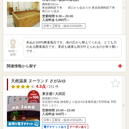
綱島駅391m
東急綱島駅下車 西口から徒歩５分 東急新綱島駅下車
南口から徒歩…
営業時間 9:30～20:00
入浴料金 5,980円～
日帰り
駅近（徒歩10分以内）
米ぬか100%酵素風呂です。体の芯から整えてくれる、とても力
のある酵素風呂です。美容も健康も両方叶えられるのが有り難い
です…
50代～
女性
関連情報から探す
天然温泉 ヌーランド さがみゆ
お気に入
りに追加
4.3点
/ 151 件
東京都 / 大田区
雑色駅276m
京浜急行本線 雑色駅より徒歩3分首都高速1号羽田線 羽田
出口（上り）…
営業時間 10:00～23:00
入浴料金 500円～
日帰り
駅近（徒歩10分以内）
電子チケットあり
クーポンあり