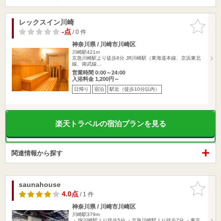
レックスイン川崎
お気に入
りに追加
-点
/ 0 件
神奈川県 / 川崎市川崎区
川崎駅421m
京急川崎駅より徒歩8分 JR川崎駅（東海道本線、京浜東北
線、南武線…
営業時間 0:00～24:00
入浴料金 1,200円～
日帰り
宿泊
駅近（徒歩10分以内）
楽天トラベルの宿泊プランを見る
関連情報から探す
saunahouse
お気に入
りに追加
4.0点
/ 1 件
神奈川県 / 川崎市川崎区
川崎駅379m
・JR川崎駅より徒歩5分 ・京急川崎駅より徒歩7分 ・東京