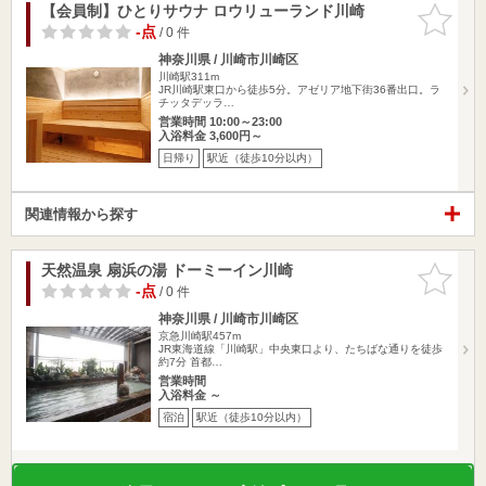
【会員制】ひとりサウナ ロウリューランド川崎
お気に入
りに追加
-点
/ 0 件
神奈川県 / 川崎市川崎区
川崎駅311m
JR川崎駅東口から徒歩5分。アゼリア地下街36番出口。ラ
チッタデッラ…
営業時間 10:00～23:00
入浴料金 3,600円～
日帰り
駅近（徒歩10分以内）
関連情報から探す
天然温泉 扇浜の湯 ドーミーイン川崎
お気に入
りに追加
-点
/ 0 件
神奈川県 / 川崎市川崎区
京急川崎駅457m
JR東海道線「川崎駅」中央東口より、たちばな通りを徒歩
約7分 首都…
営業時間
入浴料金 ～
宿泊
駅近（徒歩10分以内）