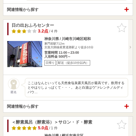
関連情報から探す
日の出おふろセンター
お気に入
りに追加
3.2点
/ 4 件
神奈川県 / 川崎市川崎区昭和
東門前駅712m
京急大師線産業道路駅より徒歩10分
営業時間 11:00～23:00
入浴料金 500円～
日帰り
駅近（徒歩10分以内）
ここはなんといっても天然食塩泉露天風呂が最高です。飲用する
とやはりしょっぱくて・・・。 あと白湯はウ”ァレンチノルディ
パウ…
匿名
関連情報から探す
＜酵素風呂（酵素浴）＞サロン・ド・酵素
お気に入
りに追加
5.0点
/ 1 件
神奈川県 / 横浜市港北区