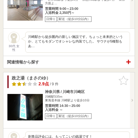
方面よ…
営業時間 9:00～23:00
入浴料金 2,350円～
日帰り
駅近（徒歩10分以内）
川崎駅から徒歩圏内の新しい施設です。ちょっと未来的という
か、とてもモダンでオシャレな内装でした。 サウナが5種類も
あ…
30代 女
性
関連情報から探す
政之湯（まさのゆ）
お気に入
りに追加
2.9点
/ 9 件
神奈川県 / 川崎市川崎区
川崎駅535m
東海道本線 川崎駅より徒歩10分
営業時間 14:30～25:00
入浴料金 ～
日帰り
駅近（徒歩10分以内）
刺青品評会には、もってこいの銭湯です！