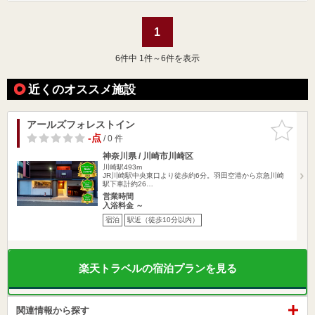
1
6
件中 1件～6件を表示
近くのオススメ施設
アールズフォレストイン
お気に入
りに追加
-点
/ 0 件
神奈川県 / 川崎市川崎区
川崎駅493m
JR川崎駅中央東口より徒歩約6分。羽田空港から京急川崎
駅下車計約26…
営業時間
入浴料金 ～
宿泊
駅近（徒歩10分以内）
楽天トラベルの宿泊プランを見る
関連情報から探す