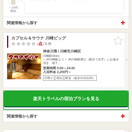
～10代
男性
関連情報から探す
カプセル＆サウナ 川崎ビッグ
お気に入
りに追加
-点
/ 0 件
神奈川県 / 川崎市川崎区
川崎駅494m
＜JR川崎駅より＞ JR川崎駅東口（駅出て右手）にお進み
頂き、地下…
営業時間 0:00～24:00
入浴料金 2,200円～
日帰り
宿泊
駅近（徒歩10分以内）
楽天トラベルの宿泊プランを見る
関連情報から探す