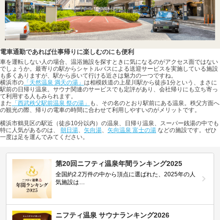
電車通勤であれば仕事帰りに楽しむのにも便利
車を運転しない人の場合、温浴施設を探すときに気になるのがアクセス面ではない
でしょうか。最寄りの駅からシャトルバスによる送迎サービスを実施している施設
も多くありますが、駅から歩いて行ける近さは魅力の一つですね。
横浜市の
「天然温泉 満天の湯」
は相模鉄道の上星川駅から徒歩1分という、まさに
駅前の日帰り温泉。サウナ関連のサービスでも定評があり、会社帰りにも立ち寄っ
て利用する人もみられます。
また
「西武秩父駅前温泉 祭の湯」
も、その名のとおり駅前にある温泉。秩父方面へ
の観光の際、帰りの電車の時間に合わせて利用しやすいのがメリットです。
横浜市鶴見区の駅近（徒歩10分以内）の温泉、日帰り温泉、スーパー銭湯の中でも
特に人気があるのは、
朝日湯
、
矢向湯
、
矢向温泉 富士の湯
などの施設です。ぜひ
一度は足を運んでみてください。
第20回ニフティ温泉年間ランキング2025
全国約2.2万件の中から頂点に選ばれた、2025年の人
気施設は…
ニフティ温泉 サウナランキング2026