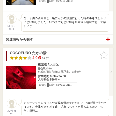
日帰り
駅近（徒歩10分以内）
昔、子供の頃両親と一緒に近所の銭湯に行った時の事を久しぶり
に思い出しました いつまでも思い出を振り返る場所であって欲
しいと…
50代～
男性
関連情報から探す
COCOFURO たかの湯
お気に入
りに追加
4.0点
/ 4 件
東京都 / 大田区
雑色駅152m
京浜急行線「雑色」駅下車、徒歩2分
営業時間 6:00～24:00
入浴料金 550円～
日帰り
駅近（徒歩10分以内）
ミュージックロウリュウが爆音激熱でたのしい。短時間で汗がか
けます。身体が痛すぎて途中退出しちゃった回もあるほどでし
た。毎時…
30代 女
性