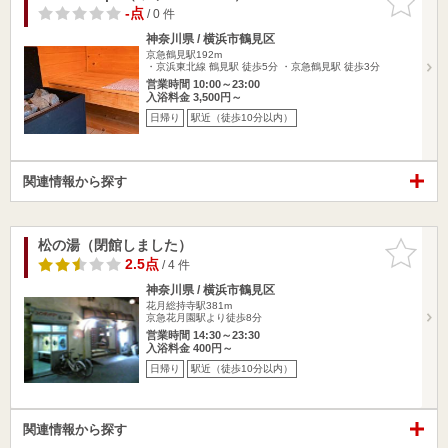
りに追加
-点
/ 0 件
神奈川県 / 横浜市鶴見区
京急鶴見駅192m
・京浜東北線 鶴見駅 徒歩5分 ・京急鶴見駅 徒歩3分
営業時間 10:00～23:00
入浴料金 3,500円～
日帰り
駅近（徒歩10分以内）
関連情報から探す
松の湯（閉館しました）
お気に入
りに追加
2.5点
/ 4 件
神奈川県 / 横浜市鶴見区
花月総持寺駅381m
京急花月園駅より徒歩8分
営業時間 14:30～23:30
入浴料金 400円～
日帰り
駅近（徒歩10分以内）
関連情報から探す