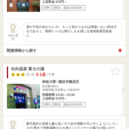
入浴料金 570円～
日帰り
駅近（徒歩10分以内）
僕が子供の頃から(いや、もっと前からなのは間違いない)存在す
るであろう、昭和レトロな懐かしさを感じる地域密着型銭湯。
ビ…
30代 男
性
関連情報から探す
矢向温泉 富士の湯
お気に入
りに追加
3.1点
/ 7 件
神奈川県 / 横浜市鶴見区
矢向駅392m
JR南武線 矢向駅より徒歩5分
営業時間 14:00～23:00
入浴料金 570円～
日帰り
駅近（徒歩10分以内）
露天風呂が温度も趣も良いので必ず偶数の日に行くようにしてい
ます(男女で奇数偶数が入れ替え) ドライヤーの風力が弱いので