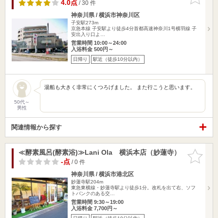
りに追加
4.0点
/ 30 件
神奈川県 / 横浜市神奈川区
子安駅273m
京急本線 子安駅より徒歩4分首都高速神奈川1号横羽線 子
安出入り口よ…
営業時間 10:00～24:00
入浴料金 500円～
日帰り
駅近（徒歩10分以内）
湯船も大きく非常にくつろげました。 また行こうと思います。
50代～
男性
関連情報から探す
≪酵素風呂(酵素浴)≫Lani Ola 横浜本店（妙蓮寺）
お気に入
りに追加
-点
/ 0 件
神奈川県 / 横浜市港北区
妙蓮寺駅204m
東急東横線・妙蓮寺駅より徒歩1分。改札を出て右、ソフ
トバンクのある交…
営業時間 9:30～19:00
入浴料金 7,700円～