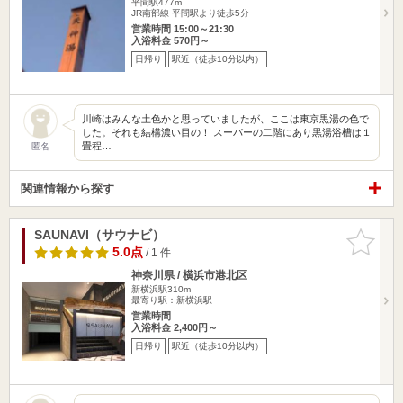
平間駅477m
JR南部線 平間駅より徒歩5分
営業時間 15:00～21:30
入浴料金 570円～
日帰り
駅近（徒歩10分以内）
川崎はみんな土色かと思っていましたが、ここは東京黒湯の色で
した。それも結構濃い目の！ スーパーの二階にあり黒湯浴槽は１
畳程…
匿名
関連情報から探す
SAUNAVI（サウナビ）
お気に入
りに追加
5.0点
/ 1 件
神奈川県 / 横浜市港北区
新横浜駅310m
最寄り駅：新横浜駅
営業時間
入浴料金 2,400円～
日帰り
駅近（徒歩10分以内）