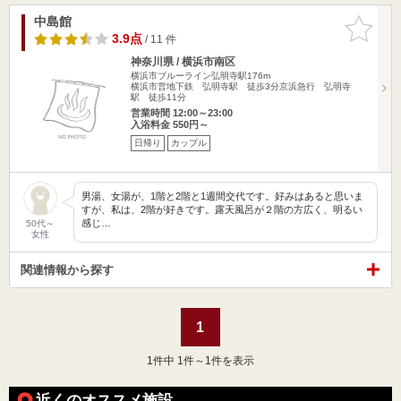
中島館
お気に入
りに追加
3.9点
/ 11 件
神奈川県 / 横浜市南区
横浜市ブルーライン弘明寺駅176m
横浜市営地下鉄 弘明寺駅 徒歩3分京浜急行 弘明寺
駅 徒歩11分
営業時間 12:00～23:00
入浴料金 550円～
日帰り
カップル
男湯、女湯が、1階と2階と1週間交代です。好みはあると思いま
すが、私は、2階が好きです。露天風呂が２階の方広く、明るい
感じ…
50代～
女性
関連情報から探す
1
1
件中 1件～1件を表示
近くのオススメ施設