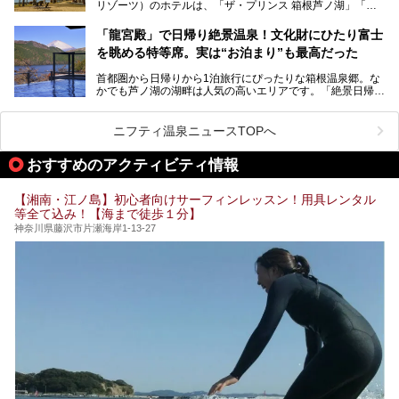
リゾーツ）のホテルは、「ザ・プリンス 箱根芦ノ湖」「芦
など、“非日常”を味わえるスーパー銭湯が数多く揃っていま
ノ湖畔 蛸川温泉 龍宮殿」「箱根湯の花プリンスホテル」
す。しかし、選択肢が多いからこそ「どの施設か迷ってしま
「箱根仙石原プリンスホテル」と4軒あり、今回ご紹介する
う」という人も多いはず。
「龍宮殿」で日帰り絶景温泉！文化財にひたり富士
「ザ・プリンス 箱根芦ノ湖」は、その中でもフラッグシッ
を眺める特等席。実は“お泊まり”も最高だった
プ（旗艦）に位置づけられる特別なホテルです。
そこで今回は、神奈川県内の人気施設26選を「安さ」「岩
盤浴・漫画の充実度」「景色の良さ」「高級感」「深夜営
首都圏から日帰りから1泊旅行にぴったりな箱根温泉郷。な
昭和の日本を代表する建築家の一人、村野藤吾が芦ノ湖の畔
業」「駅近」など、目的別に厳選して紹介します。
かでも芦ノ湖の湖畔は人気の高いエリアです。「絶景日帰り
に建てた桃源郷のようなホテルがここ。自家源泉の温泉や、
今の気分にぴったりの施設を見つけて、最高のリフレッシュ
温泉 龍宮殿本館」は、露天風呂から芦ノ湖と富士山の両方
こだわりぬいた食もあわせて、このホテルの魅力をレポート
時間を過ごす参考にしていただけますと幸いです。
が楽しめるまさに眺望自慢の日帰り温泉。
します。
ニフティ温泉ニュースTOPへ
そしてここは全24室の「箱根 芦ノ湖畔蛸川温泉 龍宮殿」と
───
して宿泊もできます。宿泊者は「龍宮殿本館」の営業時間に
提供元：株式会社西武・プリンスホテルズワールドワイド
おすすめのアクティビティ情報
加えて、朝6時からの宿泊者専用時間帯にも「龍宮殿本館」
【PR】
のお風呂が利用できます。
この記事はザ・プリンス 箱根芦ノ湖のPR記事です。
【湘南・江ノ島】初心者向けサーフィンレッスン！用具レンタル
今回は日帰り温泉としての「絶景日帰り温泉 龍宮殿本館
等全て込み！【海まで徒歩１分】
（以下、龍宮殿本館）」と、旅館としての「箱根 芦ノ湖畔
蛸川温泉 龍宮殿（以下、龍宮殿）」の両方の魅力をたっぷ
神奈川県藤沢市片瀬海岸1-13-27
りお伝えします！
ここは箱根神社、九頭龍神社、白龍神社、箱根元宮と箱根の
4つの神社に囲まれたパワースポットです。
───
提供元：株式会社西武・プリンスホテルズワールドワイド
【PR】
この記事は箱根 芦ノ湖畔蛸川温泉 龍宮殿のPR記事です。