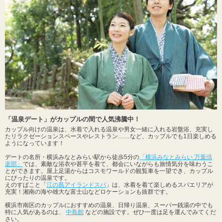
「温泉デート」がカップルの間で人気沸騰中！
カップル向けの温泉は、水着で入れる温泉や男女一緒に入れる岩盤浴、充実し
たリラクゼーションスペースやレストラン……など、カップルでも1日楽しめる
ようになっています！
デートの名所・横浜みなとみらい駅から徒歩5分の
「横浜みなとみらい 万葉倶
楽部」
では、素敵な浴衣や甚平を着て、都会にいながらも旅情気分を味わうこ
とができます。屋上足湯からはコスモワールドの観覧車を一望でき、カップル
にぴったりの温泉です。
えのすぱこと「
江の島アイランドスパ
」は、水着を着て楽しめるスパエリアが
充実！湘南の海や雄大な富士山などロケーションも抜群です。
横浜市南区のカップルにおすすめの温泉、日帰り温泉、スーパー銭湯の中でも
特に人気があるのは、
中島館
などの施設です。ぜひ一度は足を運んでみてくだ
さい。