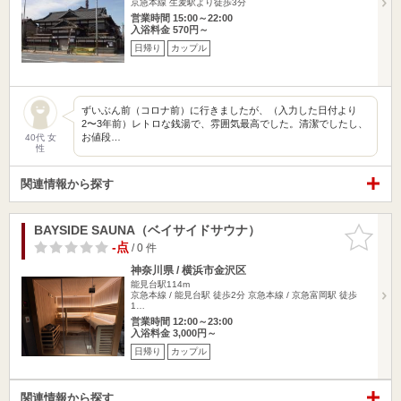
京急本線 生麦駅より徒歩3分
営業時間 15:00～22:00
入浴料金 570円～
日帰り
カップル
ずいぶん前（コロナ前）に行きましたが、（入力した日付より
2〜3年前）レトロな銭湯で、雰囲気最高でした。清潔でしたし、
お値段…
40代 女
性
関連情報から探す
BAYSIDE SAUNA（ベイサイドサウナ）
お気に入
りに追加
-点
/ 0 件
神奈川県 / 横浜市金沢区
能見台駅114m
京急本線 / 能見台駅 徒歩2分 京急本線 / 京急富岡駅 徒歩
1…
営業時間 12:00～23:00
入浴料金 3,000円～
日帰り
カップル
関連情報から探す