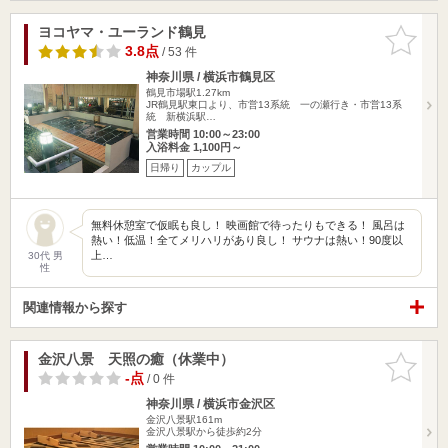
ヨコヤマ・ユーランド鶴見
お気に入
りに追加
3.8点
/ 53 件
神奈川県 / 横浜市鶴見区
鶴見市場駅1.27km
JR鶴見駅東口より、市営13系統 一の瀬行き・市営13系
統 新横浜駅…
営業時間 10:00～23:00
入浴料金 1,100円～
日帰り
カップル
無料休憩室で仮眠も良し！ 映画館で待ったりもできる！ 風呂は
熱い！低温！全てメリハリがあり良し！ サウナは熱い！90度以
上…
30代 男
性
関連情報から探す
金沢八景 天照の癒（休業中）
お気に入
りに追加
-点
/ 0 件
神奈川県 / 横浜市金沢区
金沢八景駅161m
金沢八景駅から徒歩約2分