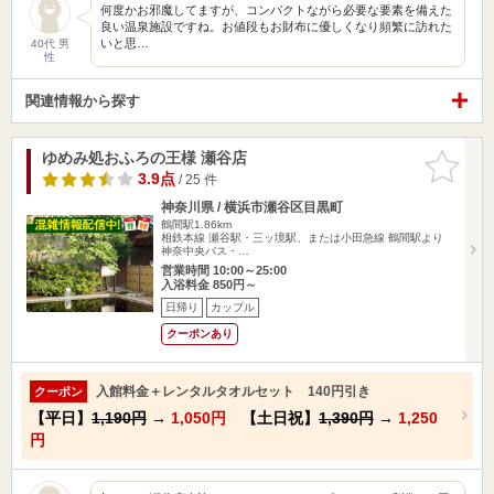
何度かお邪魔してますが、コンパクトながら必要な要素を備えた
良い温泉施設ですね。お値段もお財布に優しくなり頻繁に訪れた
いと思…
40代 男
性
関連情報から探す
ゆめみ処おふろの王様 瀬谷店
お気に入
りに追加
3.9点
/ 25 件
神奈川県 / 横浜市瀬谷区目黒町
鶴間駅1.86km
相鉄本線 瀬谷駅・三ッ境駅、または小田急線 鶴間駅より
神奈中央バス・…
営業時間 10:00～25:00
入浴料金 850円～
日帰り
カップル
クーポンあり
入館料金＋レンタルタオルセット 140円引き
クーポン
【平日】
1,190円
→
1,050円
【土日祝】
1,390円
→
1,250
円