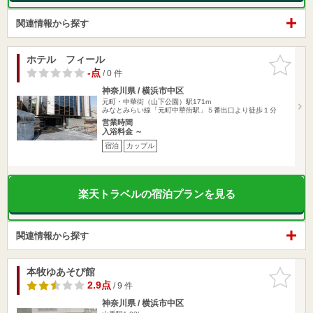
関連情報から探す
ホテル フィール
お気に入
りに追加
-点
/ 0 件
神奈川県 / 横浜市中区
元町・中華街（山下公園）駅171m
みなとみらい線「元町中華街駅」５番出口より徒歩１分
営業時間
入浴料金 ～
宿泊
カップル
楽天トラベルの宿泊プランを見る
関連情報から探す
本牧ゆあそび館
お気に入
りに追加
2.9点
/ 9 件
神奈川県 / 横浜市中区