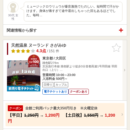
ミュージックロウリュウが爆音激熱でたのしい。短時間で汗がか
けます。身体が痛すぎて途中退出しちゃった回もあるほどでし
た。毎時…
30代 女
性
関連情報から探す
天然温泉 ヌーランド さがみゆ
お気に入
りに追加
4.3点
/ 151 件
東京都 / 大田区
雑色駅276m
京浜急行本線 雑色駅より徒歩3分首都高速1号羽田線 羽田
出口（上り）…
営業時間 10:00～23:00
入浴料金 500円～
日帰り
カップル
電子チケットあり
クーポンあり
全館ご利用パック最大350円引き ※火曜定休
クーポン
【平日】
1,250円
→
1,200円
【土日祝】
1,550円
→
1,200
円