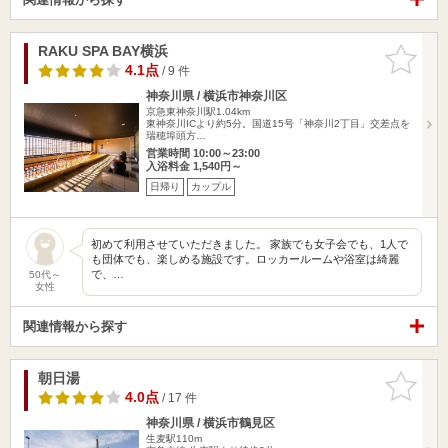
RAKU SPA BAY横浜
お気に入
りに追加
4.1点
/ 9 件
神奈川県 / 横浜市神奈川区
京急東神奈川駅1.04km
東神奈川ICより約5分。国道15号「神奈川2丁目」交差点を
瑞穂埠頭方…
営業時間 10:00～23:00
入浴料金 1,540円～
日帰り
カップル
初めて利用させていただきました。 家族でも女子会でも、1人で
も団体でも、楽しめる施設です。ロッカールームや浴室は綺麗
で、…
50代～
女性
関連情報から探す
朝日湯
お気に入
りに追加
4.0点
/ 17 件
神奈川県 / 横浜市鶴見区
生麦駅110m