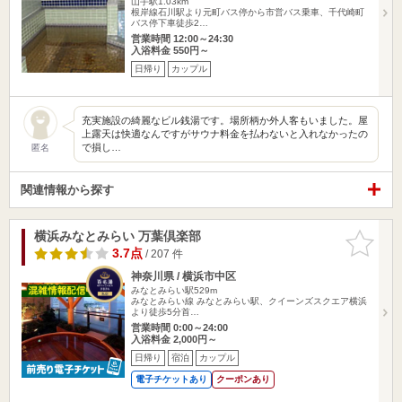
山手駅1.03km
根岸線石川駅より元町バス停から市営バス乗車、千代崎町
バス停下車徒歩2…
営業時間 12:00～24:30
入浴料金 550円～
日帰り
カップル
充実施設の綺麗なビル銭湯です。場所柄か外人客もいました。屋
上露天は快適なんですがサウナ料金を払わないと入れなかったの
で損し…
匿名
関連情報から探す
横浜みなとみらい 万葉倶楽部
お気に入
りに追加
3.7点
/ 207 件
神奈川県 / 横浜市中区
みなとみらい駅529m
みなとみらい線 みなとみらい駅、クイーンズスクエア横浜
より徒歩5分首…
営業時間 0:00～24:00
入浴料金 2,000円～
日帰り
宿泊
カップル
電子チケットあり
クーポンあり