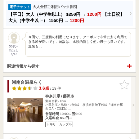
大人全館ご利用パック割引
電子チケット
【平日】大人（中学生以上）
1250円
→
1200円
【土日祝】
大人（中学生以上）
1550円
→
1200円
今回で、三度目の利用になります。クーポンで非常に安く利用で
きる所が良いです。施設は、比較的新しく使い勝手も良いです。
温泉も…
50代～
指定し
ない
関連情報から探す
湘南台温泉らく
お気に入
りに追加
3.6点
/ 19 件
神奈川県 / 藤沢市
湘南台駅216m
小田急江ノ島線・相鉄線・横浜市営地下鉄線「湘南台駅」
西口A・C出口か…
営業時間 10:00～翌9:00
入浴料金 850円～
日帰り
カップル