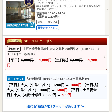
センター北駅381m
横浜市営地下鉄センター北、センター南各駅より徒歩5分
都筑ICより区役…
営業時間 10:00～24:00
入浴料金 1,200円～
日帰り
カップル
電子チケットあり
【百名湯受賞記念】大人入館料200円引き（8/10・12・1
期間限定
3・14は土日祝料金）
【平日】
1,200円
→
1,000円
【土日祝】
1,500円
→
1,300
円
入館料割引（8/10・12・13・14は土日祝料金）
電子チケット
【平日】大人（中学生以上）
1200円
→
1000円
【土日祝】
大人（中学生以上）
1500円
→
1300円
【平日、土日祝全
日】小人（3歳~小学生）
680円
→
500円
他にも1種類の電子チケットがあります