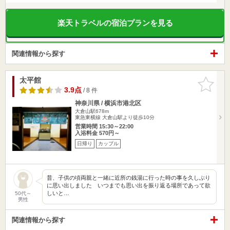
楽天トラベルの宿泊プランを見る
関連情報から探す
太平館
お気に入
りに追加
3.9点
/ 8 件
神奈川県 / 横浜市港北区
大倉山駅678m
東急東横線 大倉山駅より徒歩10分
営業時間 15:30～22:00
入浴料金 570円～
日帰り
カップル
昔、子供の頃両親と一緒に近所の銭湯に行った時の事を久しぶり
に思い出しました いつまでも思い出を振り返る場所であって欲
しいと…
50代～
男性
関連情報から探す