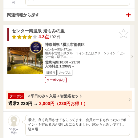
性
関連情報から探す
センター南温泉 湯もみの里
お気に入
りに追加
4.3点
/ 92 件
神奈川県 / 横浜市都筑区
センター南駅471m
横浜市営地下鉄ブルーラインまたはグリーンライン「セン
ター南」駅下車。…
営業時間 10:00～23:30
入浴料金 1,290円～
日帰り
カップル
クーポンあり
＜平日のみ＞入浴＋岩盤浴セット
クーポン
通常
2,230円
→
2,000円（230円お得！）
最近、良く利用させてもらってます。会員カードも作ったのでポ
イントを貯めるのが楽しみになりました。駅からも近いですし、
駐車場…
50代～
男性