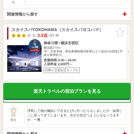
性
関連情報から探す
スカイスパYOKOHAMA（スカイスパヨコハマ）
お気に入
りに追加
3.2点
/ 67 件
神奈川県 / 横浜市西区
横浜駅275m
JR・京急本線・東急東横線横浜駅東口より徒歩3分国道1号
線を東神奈川…
営業時間 0:00～24:00
入浴料金 2,600円～
日帰り
宿泊
カップル
楽天トラベルの宿泊プランを見る
浮気して他の施設にできるたびに行ったりもしましたが、結局こ
こに戻ってきてしまいます。古さが目立つようにもなってます
が、一番…
匿名
関連情報から探す