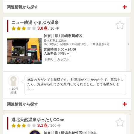
関連情報から探す
ニュー銭湯 かまぶろ温泉
お気に入
りに追加
3.0点
/ 10 件
神奈川県 / 川崎市川崎区
鈴木町駅1.12km
JR川崎駅から路線バス利用10分、下車後徒歩2分
営業時間 6:00～24:00
入浴料金 530円～
日帰り
カップル
施設の方がとても親切です。 駐車場がどこかわからず、電話をし
たら、お店から出てきて案内してくれました。とても助かりま
し…
～10代
男性
関連情報から探す
港北天然温泉ゆったりCOco
お気に入
りに追加
3.1点
/ 100 件
神奈川県 / 横浜市都筑区中川中央