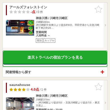
アールズフォレストイン
お気に入
りに追加
-点
/ 0 件
神奈川県 / 川崎市川崎区
川崎駅493m
JR川崎駅中央東口より徒歩約6分。羽田空港から京急川崎
駅下車計約26…
営業時間
入浴料金 ～
宿泊
カップル
楽天トラベルの宿泊プランを見る
関連情報から探す
saunahouse
お気に入
りに追加
4.0点
/ 1 件
神奈川県 / 川崎市川崎区
川崎駅379m
・JR川崎駅より徒歩5分 ・京急川崎駅より徒歩7分 ・東京
方面よ…
営業時間 9:00～23:00