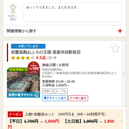
ゆっくりできました。また行きます。
50代～
男性
関連情報から探す
お気に入
今空いています
りに追加
岩盤温熱おふろの王様 高座渋谷駅前店
4.3点
/ 52 件
神奈川県 / 大和市
高座渋谷駅99m
小田急江ノ島線高座渋谷駅西口目の前東名横浜町田ICより
約10km
営業時間 10:00～25:00
入浴料金 1,000円～
日帰り
カップル
電子チケットあり
クーポンあり
入館+岩盤浴セット 100円引き（8/8～16利用不可）
クーポン
【平日】
1,700円
→
1,600円
【土日祝】
1,900円
→
1,800
円