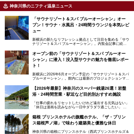
神奈川県のニフティ温泉ニュース
「サウナリゾート＆スパ ブルーオーシャン」オー
プン！サウナ・水風呂・24時間ラウンジを本気レビ
ュー
新横浜の新たなリフレッシュ拠点として注目を集める「サウ
ナリゾート＆スパ ブルーオーシャン」。内覧会記事に続
き、今回は実際に体験してみたリアルな様子をレポートしま
す。サウナや水風呂の気持ちよさはもちろん、リラックスス
オープン前の「サウナリゾート＆スパ ブルーオー
ペースの過ごしやすさまで徹底チェック。新横浜エリアで日
シャン」に潜入！没入型サウナの魅力を徹底レポー
常の疲れをリセットしたい人、ライブやスポーツ観戦遠征組
は必見です。
ト！
新横浜に2026年6月オープン予定の「サウナリゾート＆スパ
ブルーオーシャン」。館内には最新のプロジェクションマッ
ピングが多用され、まるで世界を旅しているかのような圧倒
的な“没入感（イマーシブ）”を体験できます。
【2026年最新】神奈川のスーパー銭湯26選！岩盤
浴・24時間営業・駅近など目的別おすすめ施設
「仕事の疲れをリセットしたいけれど遠出する元気はない」
今回は、そんな大注目の施設に一足先にお邪魔し、その全貌
「休日は漫画を読みながら一日中ダラダラ過ごしたい」
を見学させていただきました！
「子ども連れでも気兼ねなく、家事を忘れてリフレッシュし
たい」
サウナ室の中に咲き誇る桜、魚たちが泳ぐ水風呂、そしてバ
箱根 プリンスホテルの旗艦ホテル、「ザ・プリン
リのビーチを思わせる休憩スペース…。驚きの連続だった館
ス箱根芦ノ湖」で味わう建築美と優雅な休日
そんな「癒やされたい」という願いを叶えてくれるのが、神
内の様子をレポートします！
奈川県のスーパー銭湯。
神奈川県の箱根にプリンスホテル（西武プリンスホテルズ＆
神奈川県には、サウナや岩盤浴、一日中遊べるエンタメ施設