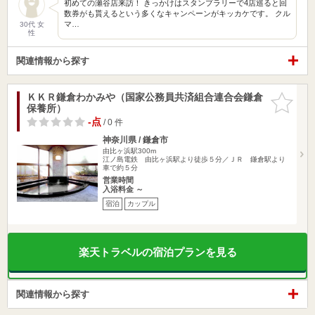
初めての瀬谷店来訪！ きっかけはスタンプラリーで4店巡ると回
数券がも貰えるという多くなキャンペーンがキッカケです。 クル
マ…
30代 女
性
関連情報から探す
ＫＫＲ鎌倉わかみや（国家公務員共済組合連合会鎌倉
お気に入
保養所）
りに追加
-点
/ 0 件
神奈川県 / 鎌倉市
由比ヶ浜駅300m
江ノ島電鉄 由比ヶ浜駅より徒歩５分／ＪＲ 鎌倉駅より
車で約５分
営業時間
入浴料金 ～
宿泊
カップル
楽天トラベルの宿泊プランを見る
関連情報から探す