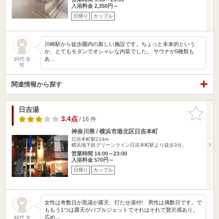
入浴料金 2,350円～
日帰り
カップル
川崎駅から徒歩圏内の新しい施設です。ちょっと未来的という
か、とてもモダンでオシャレな内装でした。 サウナが5種類も
あ…
30代 女
性
関連情報から探す
日吉湯
お気に入
りに追加
3.4点
/ 16 件
神奈川県 / 横浜市港北区日吉本町
日吉本町駅214m
横浜地下鉄グリーンライン日吉本町駅より徒歩3分。
営業時間 14:00～23:00
入浴料金 570円～
日帰り
カップル
女性は奇数日が黒湯が露天、打たせ湯付! 男性は偶数日です。で
ももう1つは露天がバブルジェットでそれはそれで贅沢感あり。
広め…
40代 女