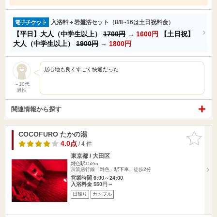
入浴料＋岩盤浴セット（8/8~16は土日祝料金）
電子チケット
【平日】大人（中学生以上）
1700円
→
1600円
【土日祝】
大人（中学生以上）
1900円
→
1800円
居心地も良くすごく快適だった
～10代
男性
関連情報から探す
COCOFURO たかの湯
お気に入
りに追加
4.0点
/ 4 件
東京都 / 大田区
雑色駅152m
京浜急行線「雑色」駅下車、徒歩2分
営業時間 6:00～24:00
入浴料金 550円～
日帰り
カップル