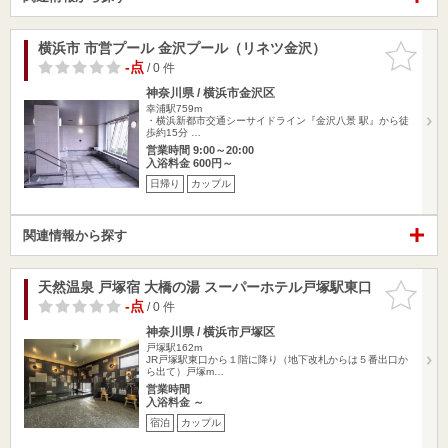
横浜市 市営プール 金沢プール（リネツ金沢）
お気に入
りに追加
-点
/ 0 件
神奈川県 / 横浜市金沢区
幸浦駅759m
・横浜新都市交通シーサイドライン『金沢八景 駅』から徒
歩約15分 …
営業時間 9:00～20:00
入浴料金 600円～
日帰り
カップル
関連情報から探す
天然温泉 戸塚宿 大橋の湯 スーパーホテル戸塚駅東口
お気に入
りに追加
-点
/ 0 件
神奈川県 / 横浜市戸塚区
戸塚駅162m
JR戸塚駅東口から１階に降り（地下改札からは５番出口か
ら出て）戸塚m…
営業時間
入浴料金 ～
宿泊
カップル