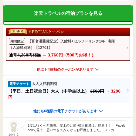
楽天トラベルの宿泊プランを見る
【百名湯受賞記念】入館料+セルフドリンク1杯 割引
期間限定
（入湯税別途）【12701】
通常
4,260円相当
→
3,760円（500円お得！）
他にも4種類のクーポンがあります
大人入館料割引
電子チケット
【平日、土日祝全日】大人（中学生以上）
3500円
→
3200
円
他にも6種類の電子チケットがあります
1度は行くべき施設。屋上の足湯×横浜夜景は、絶景！！！ Faceb
ookで見て、思いつきで夕方からお邪魔しました。 ロッカ…
20代 女