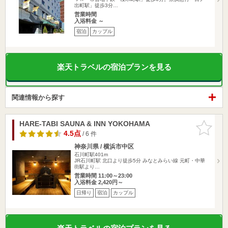
出町駅」徒歩3分…
営業時間
入浴料金 ～
宿泊
カップル
楽天トラベルの宿泊プランを見る
関連情報から探す
HARE-TABI SAUNA & INN YOKOHAMA
お気に入
りに追加
4.5点
/ 6 件
神奈川県 / 横浜市中区
石川町駅401m
JR石川町駅 北口より徒歩5分 みなとみらい線 元町・中華
街駅より…
営業時間 11:00～23:00
入浴料金 2,420円～
日帰り
宿泊
カップル