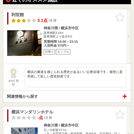
利世館
お気に入
りに追加
3.1点
/ 8 件
神奈川県 / 横浜市中区
阪東橋駅419m
阪東橋駅より徒歩8分
営業時間 14:00～23:15
入浴料金 570円～
日帰り
カップル
横浜の裏道を感じられる歴史があるいい公衆浴場です。後世に是
非残して欲しい歴史財産です。
40代 男
性
関連情報から探す
横浜マンダリンホテル
お気に入
りに追加
-点
/ 0 件
神奈川県 / 横浜市中区
日ノ出町駅257m
ＪＲ・市営地下鉄「桜木町駅」徒歩6分。京浜急行「日ノ