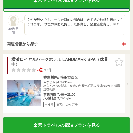
楽天トラベルの宿泊プランを見る
文句が無いです。 サウナ目的の場合は、必ずその欲求を満たして
くれます。 サ室の雰囲気良し、広さ良し、温度湿度良し、時々…
20代 男
性
関連情報から探す
横浜ロイヤルパークホテル LANDMARK SPA（休業
お気に入
中）
りに追加
-点
/ 0 件
神奈川県 / 横浜市西区
みなとみらい駅352m
みなとみらい駅より徒歩3分 桜木町駅より徒歩5分 首都高
速横羽線…
営業時間 7:00～22:00
入浴料金 2,750円～
日帰り
宿泊
カップル
楽天トラベルの宿泊プランを見る