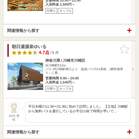
営業時間 10:00～21:00
入浴料金 1,500円～
日帰り
カップル
関連情報から探す
朝日湯源泉ゆいる
お気に入
りに追加
4.7点
/ 6 件
神奈川県 / 川崎市川崎区
浜川崎駅523m
バス JR川崎駅東口より 臨港バス川24系統 （鋼管循環
５）に乗…
営業時間 9:00～24:00
入浴料金 1,540円～
日帰り
カップル
平日水曜の11:30〜21:30に初めて訪問しました。 【立地】川崎駅
から無料バスを運行しているが平日の終了時間が早いで…
40代 男
性
関連情報から探す