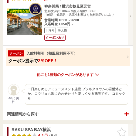
神奈川県 / 横浜市鶴見区元宮
北新横浜駅5.89km
鶴見市場駅1.00km
川崎駅・鶴見駅・武蔵小杉駅より無料送迎バスあり
営業時間 10:00～26:00
入浴料金 1,050円～
日帰り
冷え性
クーポンあり
入館料割引（朝風呂利用不可）
クーポン
クーポン提示で
2％OFF！
他にも1種類のクーポンがあります
一日楽しめるアミューズメント施設 プラネタリウムの岩盤浴と
か、ロウリュも歌に合わせたりと楽しくなる施設です。 コミック
も…
40代 男
性
関連情報から探す
RAKU SPA BAY横浜
お気に入
りに追加
4.1点
/ 9 件