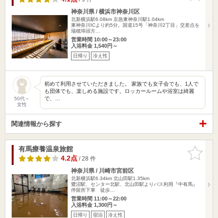
神奈川県 / 横浜市神奈川区
北新横浜駅6.08km
京急東神奈川駅1.04km
東神奈川ICより約5分。国道15号「神奈川2丁目」交差点を
瑞穂埠頭方…
営業時間 10:00～23:00
入浴料金 1,540円～
日帰り
冷え性
初めて利用させていただきました。 家族でも女子会でも、1人で
も団体でも、楽しめる施設です。ロッカールームや浴室は綺麗
で、…
50代～
女性
関連情報から探す
有馬療養温泉旅館
お気に入
りに追加
4.2点
/ 28 件
神奈川県 / 川崎市宮前区
北新横浜駅6.34km
北山田駅1.35km
鷺沼駅、センター北駅、北山田駅よりバス利用『中有馬』
停留所下車 徒歩…
営業時間 11:00～22:00
入浴料金 1,300円～
日帰り
宿泊
冷え性