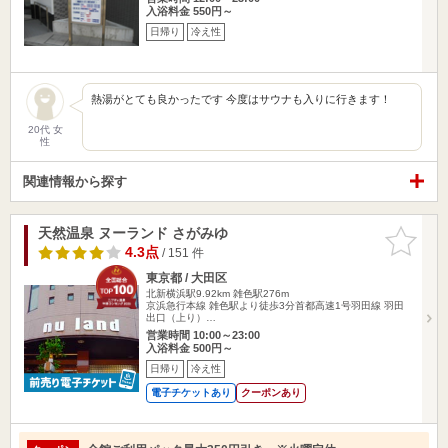
入浴料金 550円～
日帰り
冷え性
熱湯がとても良かったです 今度はサウナも入りに行きます！
20代 女
性
関連情報から探す
天然温泉 ヌーランド さがみゆ
お気に入
りに追加
4.3点
/ 151 件
東京都 / 大田区
北新横浜駅9.92km
雑色駅276m
京浜急行本線 雑色駅より徒歩3分首都高速1号羽田線 羽田
出口（上り）…
営業時間 10:00～23:00
入浴料金 500円～
日帰り
冷え性
電子チケットあり
クーポンあり