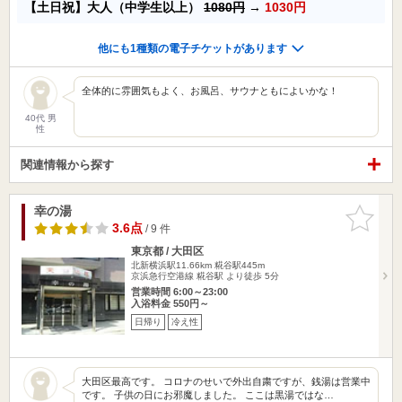
【土日祝】大人（中学生以上）
1080円
→
1030円
他にも1種類の電子チケットがあります
全体的に雰囲気もよく、お風呂、サウナともによいかな！
40代 男
性
関連情報から探す
幸の湯
お気に入
りに追加
3.6点
/ 9 件
東京都 / 大田区
北新横浜駅11.66km
糀谷駅445m
京浜急行空港線 糀谷駅 より徒歩 5分
営業時間 6:00～23:00
入浴料金 550円～
日帰り
冷え性
大田区最高です。 コロナのせいで外出自粛ですが、銭湯は営業中
です。 子供の日にお邪魔しました。 ここは黒湯ではな…