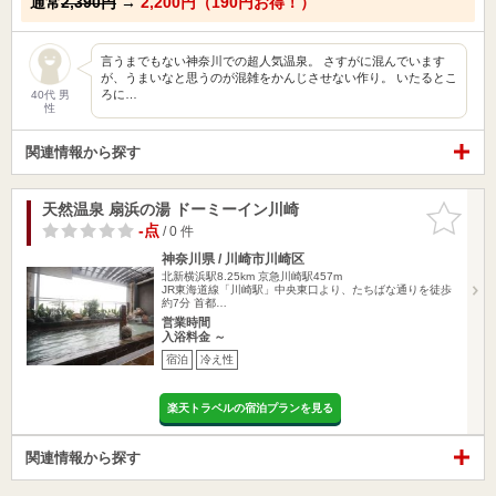
通常
2,390円
→
2,200円（190円お得！）
言うまでもない神奈川での超人気温泉。 さすがに混んでいます
が、うまいなと思うのが混雑をかんじさせない作り。 いたるとこ
ろに…
40代 男
性
関連情報から探す
天然温泉 扇浜の湯 ドーミーイン川崎
お気に入
りに追加
-点
/ 0 件
神奈川県 / 川崎市川崎区
北新横浜駅8.25km
京急川崎駅457m
JR東海道線「川崎駅」中央東口より、たちばな通りを徒歩
約7分 首都…
営業時間
入浴料金 ～
宿泊
冷え性
楽天トラベルの宿泊プランを見る
関連情報から探す