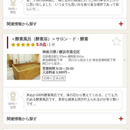
に思い出しました いつまでも思い出を振り返る場所であって欲
しいと…
50代～
男性
関連情報から探す
＜酵素風呂（酵素浴）＞サロン・ド・酵素
お気に入
りに追加
5.0点
/ 1 件
神奈川県 / 横浜市港北区
北新横浜駅2.55km
綱島駅391m
東急綱島駅下車 西口から徒歩５分 東急新綱島駅下車
南口から徒歩…
営業時間 9:30～20:00
入浴料金 5,980円～
日帰り
冷え性
米ぬか100%酵素風呂です。体の芯から整えてくれる、とても力
のある酵素風呂です。美容も健康も両方叶えられるのが有り難い
です…
50代～
女性
関連情報から探す