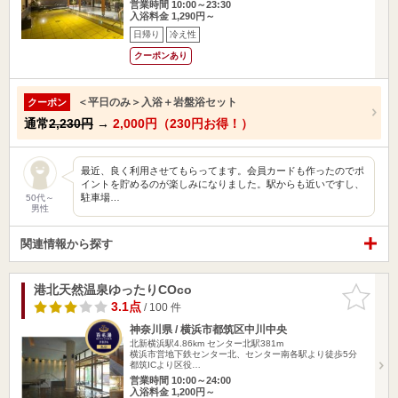
営業時間 10:00～23:30
入浴料金 1,290円～
日帰り
冷え性
クーポンあり
＜平日のみ＞入浴＋岩盤浴セット
クーポン
通常
2,230円
→
2,000円（230円お得！）
最近、良く利用させてもらってます。会員カードも作ったのでポ
イントを貯めるのが楽しみになりました。駅からも近いですし、
駐車場…
50代～
男性
関連情報から探す
港北天然温泉ゆったりCOco
お気に入
りに追加
3.1点
/ 100 件
神奈川県 / 横浜市都筑区中川中央
北新横浜駅4.86km
センター北駅381m
横浜市営地下鉄センター北、センター南各駅より徒歩5分
都筑ICより区役…
営業時間 10:00～24:00
入浴料金 1,200円～