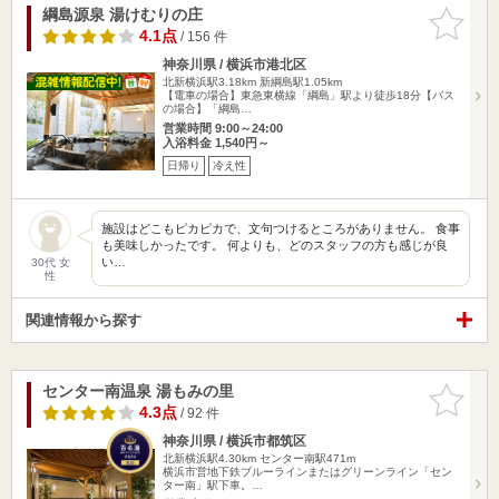
綱島源泉 湯けむりの庄
お気に入
りに追加
4.1点
/ 156 件
神奈川県 / 横浜市港北区
北新横浜駅3.18km
新綱島駅1.05km
【電車の場合】東急東横線「綱島」駅より徒歩18分【バス
の場合】「綱島…
営業時間 9:00～24:00
入浴料金 1,540円～
日帰り
冷え性
施設はどこもピカピカで、文句つけるところがありません。 食事
も美味しかったです。 何よりも、どのスタッフの方も感じが良
い…
30代 女
性
関連情報から探す
センター南温泉 湯もみの里
お気に入
りに追加
4.3点
/ 92 件
神奈川県 / 横浜市都筑区
北新横浜駅4.30km
センター南駅471m
横浜市営地下鉄ブルーラインまたはグリーンライン「セン
ター南」駅下車。…