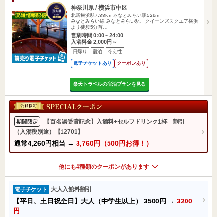
神奈川県 / 横浜市中区
北新横浜駅7.38km
みなとみらい駅529m
みなとみらい線 みなとみらい駅、クイーンズスクエア横浜
より徒歩5分首…
営業時間 0:00～24:00
入浴料金 2,000円～
日帰り
宿泊
冷え性
電子チケットあり
クーポンあり
楽天トラベルの宿泊プランを見る
【百名湯受賞記念】入館料+セルフドリンク1杯 割引
期間限定
（入湯税別途）【12701】
通常
4,260円相当
→
3,760円（500円お得！）
他にも4種類のクーポンがあります
大人入館料割引
電子チケット
【平日、土日祝全日】大人（中学生以上）
3500円
→
3200
円