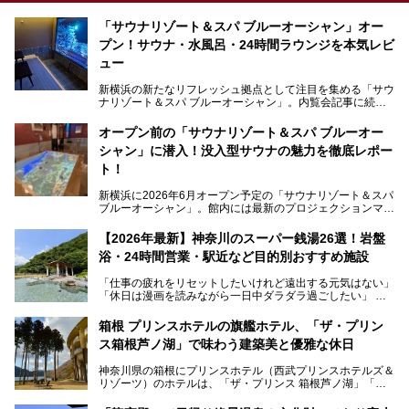
「サウナリゾート＆スパ ブルーオーシャン」オー
プン！サウナ・水風呂・24時間ラウンジを本気レビ
ュー
新横浜の新たなリフレッシュ拠点として注目を集める「サウ
ナリゾート＆スパ ブルーオーシャン」。内覧会記事に続
き、今回は実際に体験してみたリアルな様子をレポートしま
す。サウナや水風呂の気持ちよさはもちろん、リラックスス
オープン前の「サウナリゾート＆スパ ブルーオー
ペースの過ごしやすさまで徹底チェック。新横浜エリアで日
シャン」に潜入！没入型サウナの魅力を徹底レポー
常の疲れをリセットしたい人、ライブやスポーツ観戦遠征組
は必見です。
ト！
新横浜に2026年6月オープン予定の「サウナリゾート＆スパ
ブルーオーシャン」。館内には最新のプロジェクションマッ
ピングが多用され、まるで世界を旅しているかのような圧倒
的な“没入感（イマーシブ）”を体験できます。
【2026年最新】神奈川のスーパー銭湯26選！岩盤
浴・24時間営業・駅近など目的別おすすめ施設
「仕事の疲れをリセットしたいけれど遠出する元気はない」
今回は、そんな大注目の施設に一足先にお邪魔し、その全貌
「休日は漫画を読みながら一日中ダラダラ過ごしたい」
を見学させていただきました！
「子ども連れでも気兼ねなく、家事を忘れてリフレッシュし
たい」
サウナ室の中に咲き誇る桜、魚たちが泳ぐ水風呂、そしてバ
箱根 プリンスホテルの旗艦ホテル、「ザ・プリン
リのビーチを思わせる休憩スペース…。驚きの連続だった館
ス箱根芦ノ湖」で味わう建築美と優雅な休日
そんな「癒やされたい」という願いを叶えてくれるのが、神
内の様子をレポートします！
奈川県のスーパー銭湯。
神奈川県の箱根にプリンスホテル（西武プリンスホテルズ＆
神奈川県には、サウナや岩盤浴、一日中遊べるエンタメ施設
リゾーツ）のホテルは、「ザ・プリンス 箱根芦ノ湖」「芦
など、“非日常”を味わえるスーパー銭湯が数多く揃っていま
ノ湖畔 蛸川温泉 龍宮殿」「箱根湯の花プリンスホテル」
す。しかし、選択肢が多いからこそ「どの施設か迷ってしま
「箱根仙石原プリンスホテル」と4軒あり、今回ご紹介する