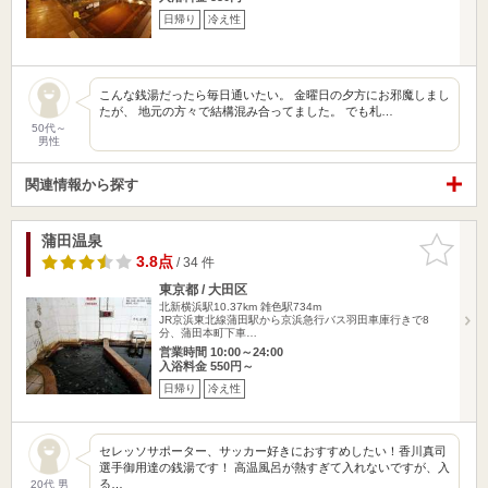
日帰り
冷え性
こんな銭湯だったら毎日通いたい。 金曜日の夕方にお邪魔しまし
たが、 地元の方々で結構混み合ってました。 でも札…
50代～
男性
関連情報から探す
蒲田温泉
お気に入
りに追加
3.8点
/ 34 件
東京都 / 大田区
北新横浜駅10.37km
雑色駅734m
JR京浜東北線蒲田駅から京浜急行バス羽田車庫行きで8
分、蒲田本町下車…
営業時間 10:00～24:00
入浴料金 550円～
日帰り
冷え性
セレッソサポーター、サッカー好きにおすすめしたい！香川真司
選手御用達の銭湯です！ 高温風呂が熱すぎて入れないですが、入
る…
20代 男