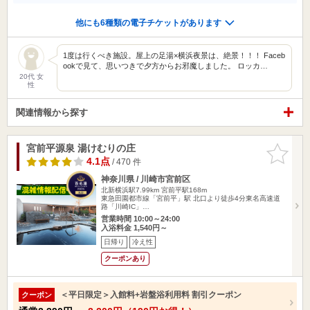
他にも6種類の電子チケットがあります
1度は行くべき施設。屋上の足湯×横浜夜景は、絶景！！！ Faceb
ookで見て、思いつきで夕方からお邪魔しました。 ロッカ…
20代 女
性
関連情報から探す
宮前平源泉 湯けむりの庄
お気に入
りに追加
4.1点
/ 470 件
神奈川県 / 川崎市宮前区
北新横浜駅7.99km
宮前平駅168m
東急田園都市線「宮前平」駅 北口より徒歩4分東名高速道
路「川崎IC」…
営業時間 10:00～24:00
入浴料金 1,540円～
日帰り
冷え性
クーポンあり
＜平日限定＞入館料+岩盤浴利用料 割引クーポン
クーポン