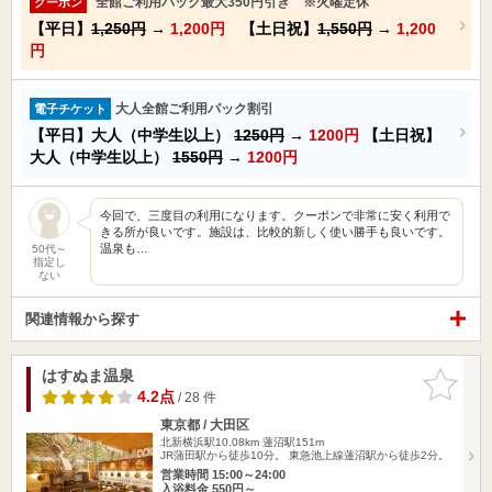
全館ご利用パック最大350円引き ※火曜定休
クーポン
【平日】
1,250円
→
1,200円
【土日祝】
1,550円
→
1,200
円
大人全館ご利用パック割引
電子チケット
【平日】大人（中学生以上）
1250円
→
1200円
【土日祝】
大人（中学生以上）
1550円
→
1200円
今回で、三度目の利用になります。クーポンで非常に安く利用で
きる所が良いです。施設は、比較的新しく使い勝手も良いです。
温泉も…
50代～
指定し
ない
関連情報から探す
はすぬま温泉
お気に入
りに追加
4.2点
/ 28 件
東京都 / 大田区
北新横浜駅10.08km
蓮沼駅151m
JR蒲田駅から徒歩10分。 東急池上線蓮沼駅から徒歩2分。
営業時間 15:00～24:00
入浴料金 550円～