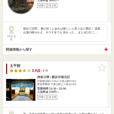
入浴料金 500円～
日帰り
冷え性
初めて訪問。 家の近くにあれば嬉しいと思うほど満足！ 温度、
お湯の軽やかさ、サウナ全てが 良かった。 またぜひ行こ…
20代 女
性
関連情報から探す
太平館
お気に入
りに追加
3.9点
/ 8 件
神奈川県 / 横浜市港北区
北新横浜駅2.02km
大倉山駅678m
東急東横線 大倉山駅より徒歩10分
営業時間 15:30～22:00
入浴料金 570円～
日帰り
冷え性
昔、子供の頃両親と一緒に近所の銭湯に行った時の事を久しぶり