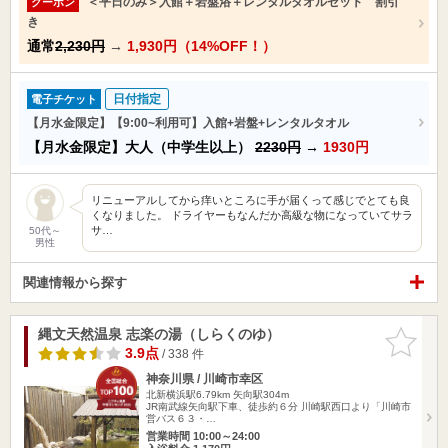
＜平日のみ＞入館＋岩盤浴＋レンタルタオルセット 割引
クーポン
き
通常
2,230円
→
1,930円（14%OFF！）
日付指定
電子チケット
【月水金限定】【9:00~利用可】入館+岩盤+レンタルタオル
【月水金限定】大人（中学生以上）
2230円
→
1930円
リニューアルしてから痒いところに手が届くって感じでとても良
くなりました。 ドライヤーもなんだか高級な物になっていてサラ
サ…
50代～
男性
関連情報から探す
縄文天然温泉 志楽の湯（しらくのゆ）
お気に入
りに追加
3.9点
/ 338 件
神奈川県 / 川崎市幸区
北新横浜駅6.79km
矢向駅304m
JR南武線矢向駅下車、徒歩約６分 川崎駅西口より「川崎市
営バス６３・…
営業時間 10:00～24:00