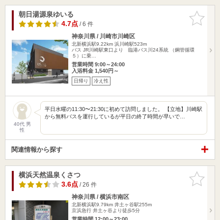
朝日湯源泉ゆいる
お気に入
りに追加
4.7点
/ 6 件
神奈川県 / 川崎市川崎区
北新横浜駅9.22km
浜川崎駅523m
バス JR川崎駅東口より 臨港バス川24系統 （鋼管循環
５）に乗…
営業時間 9:00～24:00
入浴料金 1,540円～
日帰り
冷え性
平日水曜の11:30〜21:30に初めて訪問しました。 【立地】川崎駅
から無料バスを運行しているが平日の終了時間が早いで…
40代 男
性
関連情報から探す
横浜天然温泉くさつ
お気に入
りに追加
3.6点
/ 26 件
神奈川県 / 横浜市南区
北新横浜駅9.79km
井土ヶ谷駅255m
京浜急行 井土ヶ谷より徒歩5分
営業時間 12:00～23:00