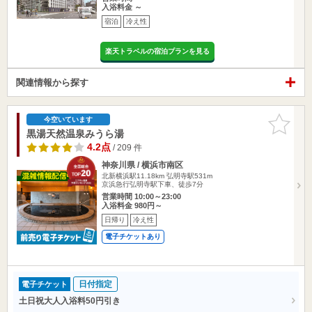
入浴料金 ～
宿泊
冷え性
楽天トラベルの宿泊プランを見る
関連情報から探す
お気に入
今空いています
りに追加
黒湯天然温泉みうら湯
4.2点
/ 209 件
神奈川県 / 横浜市南区
北新横浜駅11.18km
弘明寺駅531m
京浜急行弘明寺駅下車、徒歩7分
営業時間 10:00～23:00
入浴料金 980円～
日帰り
冷え性
電子チケットあり
日付指定
電子チケット
土日祝大人入浴料50円引き