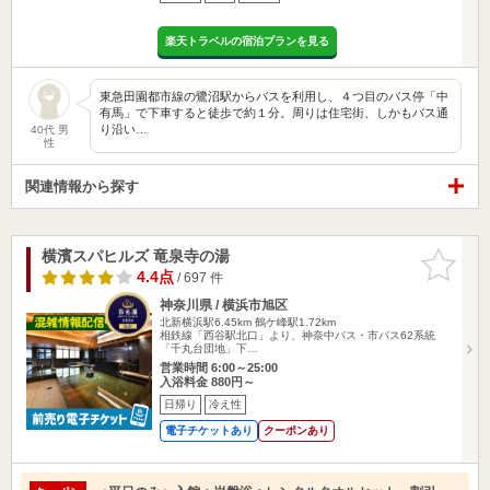
楽天トラベルの宿泊プランを見る
東急田園都市線の鷺沼駅からバスを利用し、４つ目のバス停「中
有馬」で下車すると徒歩で約１分。周りは住宅街、しかもバス通
り沿い…
40代 男
性
関連情報から探す
横濱スパヒルズ 竜泉寺の湯
お気に入
りに追加
4.4点
/ 697 件
神奈川県 / 横浜市旭区
北新横浜駅6.45km
鶴ケ峰駅1.72km
相鉄線「西谷駅北口」より、神奈中バス・市バス62系統
「千丸台団地」下…
営業時間 6:00～25:00
入浴料金 880円～
日帰り
冷え性
電子チケットあり
クーポンあり