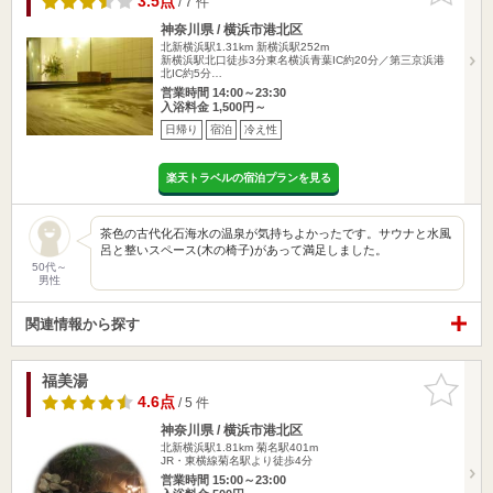
3.5点
/ 7 件
神奈川県 / 横浜市港北区
北新横浜駅1.31km
新横浜駅252m
新横浜駅北口徒歩3分東名横浜青葉IC約20分／第三京浜港
北IC約5分…
営業時間 14:00～23:30
入浴料金 1,500円～
日帰り
宿泊
冷え性
楽天トラベルの宿泊プランを見る
茶色の古代化石海水の温泉が気持ちよかったです。サウナと水風
呂と整いスペース(木の椅子)があって満足しました。
50代～
男性
関連情報から探す
福美湯
お気に入
りに追加
4.6点
/ 5 件
神奈川県 / 横浜市港北区
北新横浜駅1.81km
菊名駅401m
JR・東横線菊名駅より徒歩4分
営業時間 15:00～23:00