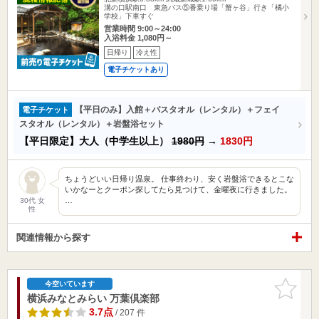
溝の口駅南口 東急バス⑤番乗り場「蟹ヶ谷」行き「橘小
学校」下車すぐ
営業時間 9:00～24:00
入浴料金 1,080円～
日帰り
冷え性
電子チケットあり
【平日のみ】入館＋バスタオル（レンタル）＋フェイ
電子チケット
スタオル（レンタル）＋岩盤浴セット
【平日限定】大人（中学生以上）
1980円
→
1830円
ちょうどいい日帰り温泉。 仕事終わり、安く岩盤浴できるとこな
いかなーとクーポン探してたら見つけて、金曜夜に行きました。
…
30代 女
性
関連情報から探す
お気に入
今空いています
りに追加
横浜みなとみらい 万葉倶楽部
3.7点
/ 207 件