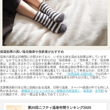
保温効果の高い塩化物泉や含鉄泉がおすすめ
温泉の泉質は10種類に分類されており、いずれも体を温める効果は有しています
が、なかでも冷え性の人におすすめなのは「塩化物泉」と「含鉄泉」です。塩化物
泉は、お湯に含まれている塩分が皮膚の表面をコーティングし、毛穴を塞いで汗の
蒸発を妨げることによって保温効果を発揮。含鉄泉は熱伝導率の良い鉄分の作用で
体がよく温まります。その両方を兼ね備えているお湯として有名なのが、日本三古
湯の一つに数えられる有馬温泉の「金泉」です。
「有馬温泉 太閤の湯」
では日本一
ともいわれる濃さの含鉄-ナトリウム-塩化物強塩泉を100％かけ流しで提供してい
ます。
北新横浜駅の冷え性に効能がある温泉、日帰り温泉、スーパー銭湯の中でも特に人
気があるのは、
新横浜フジビューホテル（新横浜天然温泉）
、
福美湯
、
太平館
な
どの施設です。ぜひ一度は足を運んでみてください。
第20回ニフティ温泉年間ランキング2025