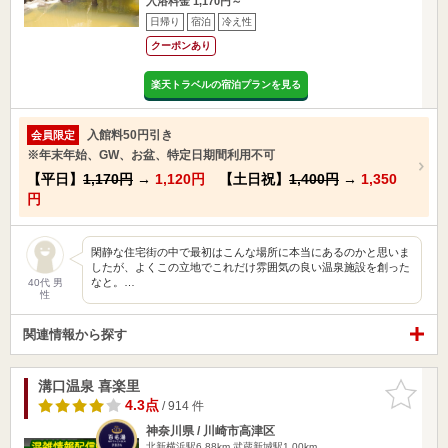
入浴料金 1,170円～
日帰り
宿泊
冷え性
クーポンあり
楽天トラベルの宿泊プランを見る
入館料50円引き
会員限定
※年末年始、GW、お盆、特定日期間利用不可
【平日】
1,170円
→
1,120円
【土日祝】
1,400円
→
1,350
円
閑静な住宅街の中で最初はこんな場所に本当にあるのかと思いま
したが、よくこの立地でこれだけ雰囲気の良い温泉施設を創った
なと。…
40代 男
性
関連情報から探す
溝口温泉 喜楽里
お気に入
りに追加
4.3点
/ 914 件
神奈川県 / 川崎市高津区
北新横浜駅6.88km
武蔵新城駅1.00km