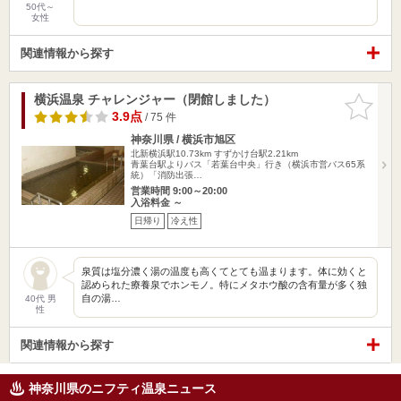
50代～
女性
関連情報から探す
横浜温泉 チャレンジャー（閉館しました）
お気に入
りに追加
3.9点
/ 75 件
神奈川県 / 横浜市旭区
北新横浜駅10.73km
すずかけ台駅2.21km
青葉台駅よりバス「若葉台中央」行き（横浜市営バス65系
統）「消防出張…
営業時間 9:00～20:00
入浴料金 ～
日帰り
冷え性
泉質は塩分濃く湯の温度も高くてとても温まります。体に効くと
認められた療養泉でホンモノ。特にメタホウ酸の含有量が多く独
自の湯…
40代 男
性
関連情報から探す
神奈川県のニフティ温泉ニュース