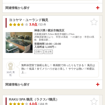
関連情報から探す
ヨコヤマ・ユーランド鶴見
お気に入
りに追加
3.8点
/ 53 件
神奈川県 / 横浜市鶴見区
北新横浜駅5.52km
鶴見市場駅1.27km
JR鶴見駅東口より、市営13系統 一の瀬行き・市営13系
統 新横浜駅…
営業時間 10:00～23:00
入浴料金 1,100円～
日帰り
冷え性
無料休憩室で仮眠も良し！ 映画館で待ったりもできる！ 風呂は
熱い！低温！全てメリハリがあり良し！ サウナは熱い！90度以
上…
30代 男
性
関連情報から探す
RAKU SPA 鶴見（ラクスパ鶴見）
お気に入
りに追加
4.0点
/ 184 件