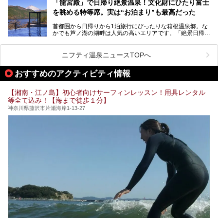
う」という人も多いはず。
「龍宮殿」で日帰り絶景温泉！文化財にひたり富士
「ザ・プリンス 箱根芦ノ湖」は、その中でもフラッグシッ
を眺める特等席。実は“お泊まり”も最高だった
プ（旗艦）に位置づけられる特別なホテルです。
そこで今回は、神奈川県内の人気施設26選を「安さ」「岩
盤浴・漫画の充実度」「景色の良さ」「高級感」「深夜営
首都圏から日帰りから1泊旅行にぴったりな箱根温泉郷。な
昭和の日本を代表する建築家の一人、村野藤吾が芦ノ湖の畔
業」「駅近」など、目的別に厳選して紹介します。
かでも芦ノ湖の湖畔は人気の高いエリアです。「絶景日帰り
に建てた桃源郷のようなホテルがここ。自家源泉の温泉や、
今の気分にぴったりの施設を見つけて、最高のリフレッシュ
温泉 龍宮殿本館」は、露天風呂から芦ノ湖と富士山の両方
こだわりぬいた食もあわせて、このホテルの魅力をレポート
時間を過ごす参考にしていただけますと幸いです。
が楽しめるまさに眺望自慢の日帰り温泉。
します。
ニフティ温泉ニュースTOPへ
そしてここは全24室の「箱根 芦ノ湖畔蛸川温泉 龍宮殿」と
───
して宿泊もできます。宿泊者は「龍宮殿本館」の営業時間に
提供元：株式会社西武・プリンスホテルズワールドワイド
おすすめのアクティビティ情報
加えて、朝6時からの宿泊者専用時間帯にも「龍宮殿本館」
【PR】
のお風呂が利用できます。
この記事はザ・プリンス 箱根芦ノ湖のPR記事です。
【湘南・江ノ島】初心者向けサーフィンレッスン！用具レンタル
今回は日帰り温泉としての「絶景日帰り温泉 龍宮殿本館
等全て込み！【海まで徒歩１分】
（以下、龍宮殿本館）」と、旅館としての「箱根 芦ノ湖畔
蛸川温泉 龍宮殿（以下、龍宮殿）」の両方の魅力をたっぷ
神奈川県藤沢市片瀬海岸1-13-27
りお伝えします！
ここは箱根神社、九頭龍神社、白龍神社、箱根元宮と箱根の
4つの神社に囲まれたパワースポットです。
───
提供元：株式会社西武・プリンスホテルズワールドワイド
【PR】
この記事は箱根 芦ノ湖畔蛸川温泉 龍宮殿のPR記事です。