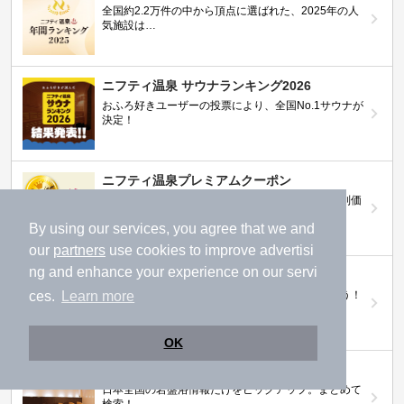
全国約2.2万件の中から頂点に選ばれた、2025年の人
気施設は…
ニフティ温泉 サウナランキング2026
おふろ好きユーザーの投票により、全国No.1サウナが
決定！
ニフティ温泉プレミアムクーポン
ノジマモバイル会員向け 通常よりもお得な「特別価
格」で人気の温泉を満喫できる！
By using our services, you agree that we and
our
partners
use cookies to improve advertisi
ng and enhance your experience on our servi
【ニフティ温泉 百名湯2026】
ces.
Learn more
行ってみたい施設に投票してプレゼントを当てよう！
（全10回開催 / 合計260名様）
OK
岩盤浴特集
日本全国の岩盤浴情報だけをピックアップ。まとめて