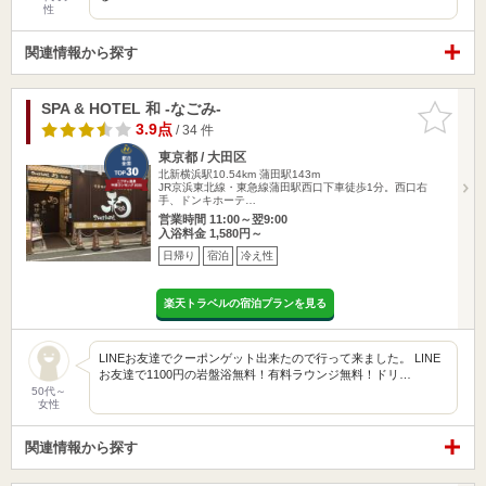
性
関連情報から探す
SPA & HOTEL 和 -なごみ-
お気に入
りに追加
3.9点
/ 34 件
東京都 / 大田区
北新横浜駅10.54km
蒲田駅143m
JR京浜東北線・東急線蒲田駅西口下車徒歩1分。西口右
手、ドンキホーテ…
営業時間 11:00～翌9:00
入浴料金 1,580円～
日帰り
宿泊
冷え性
楽天トラベルの宿泊プランを見る
LINEお友達でクーポンゲット出来たので行って来ました。 LINE
お友達で1100円の岩盤浴無料！有料ラウンジ無料！ドリ…
50代～
女性
関連情報から探す