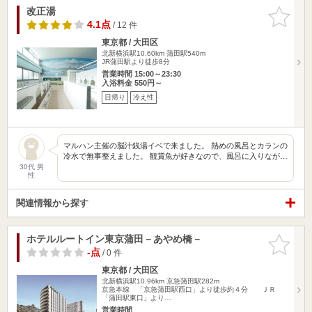
改正湯
お気に入
りに追加
4.1点
/ 12 件
東京都 / 大田区
北新横浜駅10.60km
蒲田駅540m
JR蒲田駅より徒歩8分
営業時間 15:00～23:30
入浴料金 550円～
日帰り
冷え性
マルハン主催の脳汁銭湯イベで来ました。 熱めの風呂とカランの
冷水で無事整えました。 観賞魚が好きなので、風呂に入りなが…
30代 男
性
関連情報から探す
ホテルルートイン東京蒲田－あやめ橋－
お気に入
りに追加
-点
/ 0 件
東京都 / 大田区
北新横浜駅10.96km
京急蒲田駅282m
京急本線 「京急蒲田駅西口」より徒歩約４分 ＪＲ
「蒲田駅東口」より…
営業時間