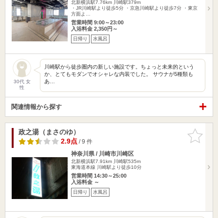
北新横浜駅7.76km
川崎駅379m
・JR川崎駅より徒歩5分 ・京急川崎駅より徒歩7分 ・東京
方面よ…
営業時間 9:00～23:00
入浴料金 2,350円～
日帰り
水風呂
川崎駅から徒歩圏内の新しい施設です。ちょっと未来的という
か、とてもモダンでオシャレな内装でした。 サウナが5種類も
あ…
30代 女
性
関連情報から探す
政之湯（まさのゆ）
お気に入
りに追加
2.9点
/ 9 件
神奈川県 / 川崎市川崎区
北新横浜駅7.91km
川崎駅535m
東海道本線 川崎駅より徒歩10分
営業時間 14:30～25:00
入浴料金 ～
日帰り
水風呂