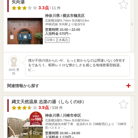
矢向湯
お気に入
りに追加
3.3点
/ 11 件
神奈川県 / 横浜市鶴見区
北新横浜駅6.74km
矢向駅418m
JR南武線 矢向駅より徒歩5分
営業時間 15:00～22:00
入浴料金 570円～
日帰り
水風呂
僕が子供の頃から(いや、もっと前からなのは間違いない)存在す
るであろう、昭和レトロな懐かしさを感じる地域密着型銭湯。
ビ…
30代 男
性
関連情報から探す
縄文天然温泉 志楽の湯（しらくのゆ）
お気に入
りに追加
3.9点
/ 338 件
神奈川県 / 川崎市幸区
北新横浜駅6.79km
矢向駅304m
JR南武線矢向駅下車、徒歩約６分 川崎駅西口より「川崎市
営バス６３・…
営業時間 10:00～24:00
入浴料金 1,170円～