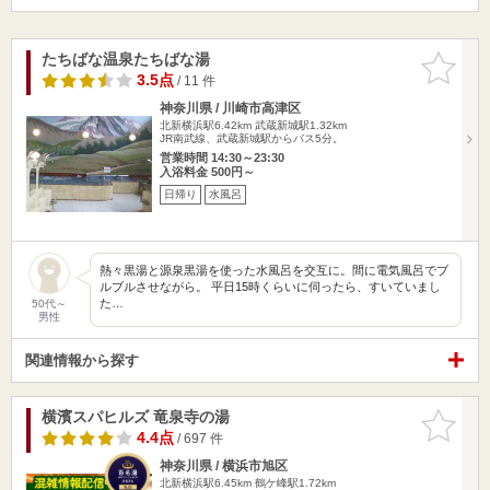
たちばな温泉たちばな湯
お気に入
りに追加
3.5点
/ 11 件
神奈川県 / 川崎市高津区
北新横浜駅6.42km
武蔵新城駅1.32km
JR南武線、武蔵新城駅からバス5分。
営業時間 14:30～23:30
入浴料金 500円～
日帰り
水風呂
熱々黒湯と源泉黒湯を使った水風呂を交互に。間に電気風呂でブ
ルブルさせながら。 平日15時くらいに伺ったら、すいていまし
た…
50代～
男性
関連情報から探す
横濱スパヒルズ 竜泉寺の湯
お気に入
りに追加
4.4点
/ 697 件
神奈川県 / 横浜市旭区
北新横浜駅6.45km
鶴ケ峰駅1.72km