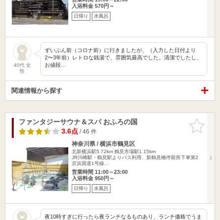
入浴料金 570円～
日帰り
水風呂
ずいぶん前（コロナ前）に行きましたが、（入力した日付より
2〜3年前）レトロな銭湯で、雰囲気最高でした。清潔でしたし、
お値段…
40代 女
性
関連情報から探す
ファンタジーサウナ＆スパ おふろの国
お気に入
りに追加
3.6点
/ 46 件
神奈川県 / 横浜市鶴見区
北新横浜駅5.72km
鶴見市場駅1.15km
JR川崎駅・鶴見駅よりバス利用、新鶴見橋停留所下車第2
京浜国道1号線…
営業時間 11:00～23:00
入浴料金 950円～
日帰り
水風呂
夜10時すぎに行ったら夜ランチなるものあり、ランチ価格でうま