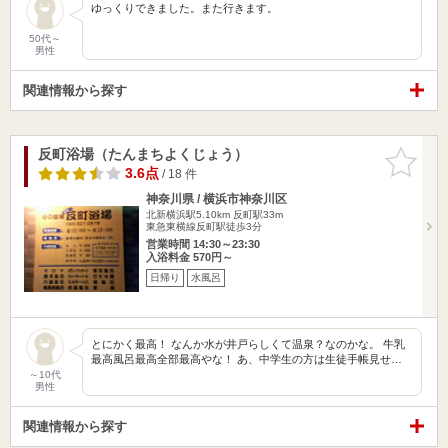
ゆっくりできました。また行きます。
50代～
男性
関連情報から探す
反町浴場（たんまちよくじょう）
お気に入
りに追加
3.6点
/ 18 件
神奈川県 / 横浜市神奈川区
北新横浜駅5.10km
反町駅33m
東急東横線反町駅徒歩3分
営業時間 14:30～23:30
入浴料金 570円～
日帰り
水風呂
とにかく最高！ なんか水が井戸らしくて温泉？なのかな。 牛乳
最高風呂最高全部最高やな！ あ、中学生の方は生徒手帳見せ…
～10代
男性
関連情報から探す