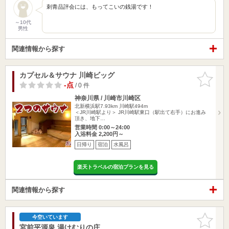
刺青品評会には、もってこいの銭湯です！
～10代
男性
関連情報から探す
カプセル＆サウナ 川崎ビッグ
お気に入
りに追加
-点
/ 0 件
神奈川県 / 川崎市川崎区
北新横浜駅7.93km
川崎駅494m
＜JR川崎駅より＞ JR川崎駅東口（駅出て右手）にお進み
頂き、地下…
営業時間 0:00～24:00
入浴料金 2,200円～
日帰り
宿泊
水風呂
楽天トラベルの宿泊プランを見る
関連情報から探す
お気に入
今空いています
りに追加
宮前平源泉 湯けむりの庄