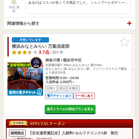
あるのはコスパが良くて大満足でした。 シャンプーとボディー…
30代 男
性
関連情報から探す
お気に入
今空いています
りに追加
横浜みなとみらい 万葉倶楽部
3.7点
/ 207 件
神奈川県 / 横浜市中区
北新横浜駅7.38km
みなとみらい駅529m
みなとみらい線 みなとみらい駅、クイーンズスクエア横浜
より徒歩5分首…
営業時間 0:00～24:00
入浴料金 2,000円～
日帰り
宿泊
水風呂
電子チケットあり
クーポンあり
楽天トラベルの宿泊プランを見る
【百名湯受賞記念】入館料+セルフドリンク1杯 割引
期間限定