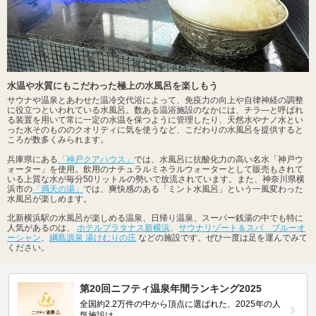
水温や水質にもこだわった極上の水風呂を楽しもう
サウナや温泉とあわせた温冷交代浴によって、免疫力の向上や自律神経の調整
に役立つといわれている水風呂。数ある温浴施設のなかには、チラ―と呼ばれ
る装置を用いて常に一定の水温を保つように管理したり、天然水やナノ水とい
った水そのもののクオリティに気を使うなど、こだわりの水風呂を提供すると
ころが数多くみられます。
兵庫県にある
「神戸クアハウス」
では、水風呂に抗酸化力の高い名水「神戸ウ
ォーター」を使用。飲用のナチュラルミネラルウォーターとして販売もされて
いる上質な水が毎分50リットルの勢いで放流されています。また、神奈川県横
浜市の
「満天の湯」
では、爽快感のある「ミント水風呂」という一風変わった
水風呂が楽しめます。
北新横浜駅の水風呂が楽しめる温泉、日帰り温泉、スーパー銭湯の中でも特に
人気があるのは、
ホテルプラタナス新横浜
、
サウナリゾート＆スパ ブルーオ
ーシャン
、
綱島源泉 湯けむりの庄
などの施設です。ぜひ一度は足を運んでみて
ください。
第20回ニフティ温泉年間ランキング2025
全国約2.2万件の中から頂点に選ばれた、2025年の人
気施設は…