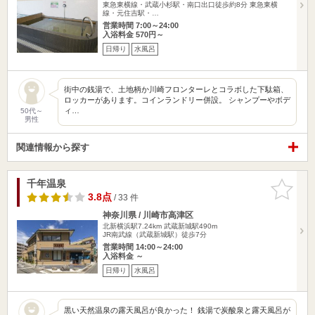
東急東横線・武蔵小杉駅・南口出口徒歩約8分 東急東横
線・元住吉駅・…
営業時間 7:00～24:00
入浴料金 570円～
日帰り
水風呂
街中の銭湯で、土地柄か川崎フロンターレとコラボした下駄箱、
ロッカーがあります。コインランドリー併設。 シャンプーやボデ
ィ…
50代～
男性
関連情報から探す
千年温泉
お気に入
りに追加
3.8点
/ 33 件
神奈川県 / 川崎市高津区
北新横浜駅7.24km
武蔵新城駅490m
JR南武線（武蔵新城駅）徒歩7分
営業時間 14:00～24:00
入浴料金 ～
日帰り
水風呂
黒い天然温泉の露天風呂が良かった！ 銭湯で炭酸泉と露天風呂が