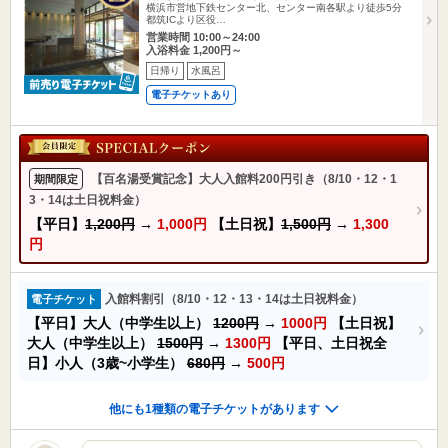
横浜市営地下鉄センター北、センター南各駅より徒歩5分
都筑ICより区役…
営業時間 10:00～24:00
入浴料金 1,200円～
日帰り
水風呂
電子チケットあり
【百名湯受賞記念】大人入館料200円引き（8/10・12・1
期間限定
3・14は土日祝料金）
【平日】
1,200円
→
1,000円
【土日祝】
1,500円
→
1,300
円
入館料割引（8/10・12・13・14は土日祝料金）
電子チケット
【平日】大人（中学生以上）
1200円
→
1000円
【土日祝】
大人（中学生以上）
1500円
→
1300円
【平日、土日祝全
日】小人（3歳~小学生）
680円
→
500円
他にも1種類の電子チケットがあります