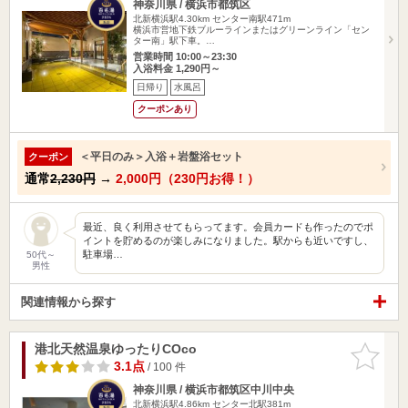
神奈川県 / 横浜市都筑区
北新横浜駅4.30km
センター南駅471m
横浜市営地下鉄ブルーラインまたはグリーンライン「セン
ター南」駅下車。…
営業時間 10:00～23:30
入浴料金 1,290円～
日帰り
水風呂
クーポンあり
＜平日のみ＞入浴＋岩盤浴セット
クーポン
通常
2,230円
→
2,000円（230円お得！）
最近、良く利用させてもらってます。会員カードも作ったのでポ
イントを貯めるのが楽しみになりました。駅からも近いですし、
駐車場…
50代～
男性
関連情報から探す
港北天然温泉ゆったりCOco
お気に入
りに追加
3.1点
/ 100 件
神奈川県 / 横浜市都筑区中川中央
北新横浜駅4.86km
センター北駅381m