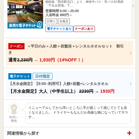
相鉄線「西谷駅北口」より、神奈中バス・市バス62系統
「千丸台団地」下…
営業時間 6:00～25:00
入浴料金 880円～
日帰り
水風呂
電子チケットあり
クーポンあり
＜平日のみ＞入館＋岩盤浴＋レンタルタオルセット 割引
クーポン
き
通常
2,230円
→
1,930円（14%OFF！）
日付指定
電子チケット
【月水金限定】【9:00~利用可】入館+岩盤+レンタルタオル
【月水金限定】大人（中学生以上）
2230円
→
1930円
リニューアルしてから痒いところに手が届くって感じでとても良
くなりました。 ドライヤーもなんだか高級な物になっていてサラ
サ…
50代～
男性
関連情報から探す