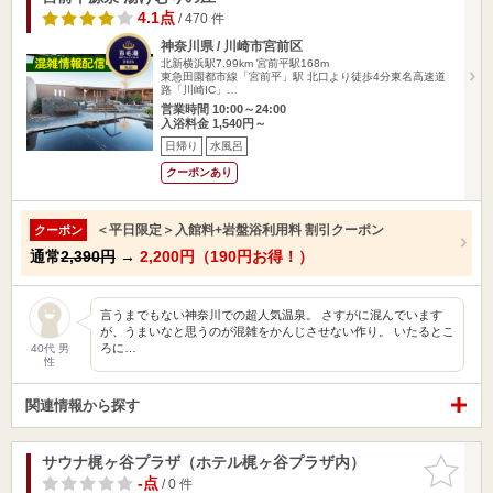
4.1点
/ 470 件
神奈川県 / 川崎市宮前区
北新横浜駅7.99km
宮前平駅168m
東急田園都市線「宮前平」駅 北口より徒歩4分東名高速道
路「川崎IC」…
営業時間 10:00～24:00
入浴料金 1,540円～
日帰り
水風呂
クーポンあり
＜平日限定＞入館料+岩盤浴利用料 割引クーポン
クーポン
通常
2,390円
→
2,200円（190円お得！）
言うまでもない神奈川での超人気温泉。 さすがに混んでいます
が、うまいなと思うのが混雑をかんじさせない作り。 いたるとこ
ろに…
40代 男
性
関連情報から探す
サウナ梶ヶ谷プラザ（ホテル梶ヶ谷プラザ内）
お気に入
りに追加
-点
/ 0 件