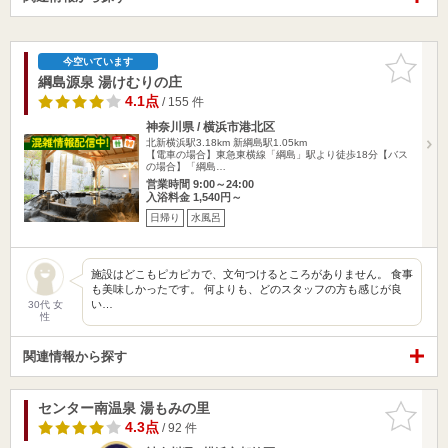
お気に入
今空いています
りに追加
綱島源泉 湯けむりの庄
4.1点
/ 155 件
神奈川県 / 横浜市港北区
北新横浜駅3.18km
新綱島駅1.05km
【電車の場合】東急東横線「綱島」駅より徒歩18分【バス
の場合】「綱島…
営業時間 9:00～24:00
入浴料金 1,540円～
日帰り
水風呂
施設はどこもピカピカで、文句つけるところがありません。 食事
も美味しかったです。 何よりも、どのスタッフの方も感じが良
い…
30代 女
性
関連情報から探す
センター南温泉 湯もみの里
お気に入
りに追加
4.3点
/ 92 件