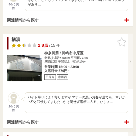
があり…
40代 男
性
関連情報から探す
橘湯
お気に入
りに追加
2.8点
/ 15 件
神奈川県 / 川崎市中原区
北新横浜駅6.60km
平間駅773m
JR南武線 平間駅より徒歩10分
営業時間 15:00～23:00
入浴料金 570円～
日帰り
水風呂
バイト帰りによく寄りますが マナーの悪いお客が居ても、マジか
っ!?と我慢してました...かけ湯せず浴槽に入る、びしょ…
20代 男
性
関連情報から探す