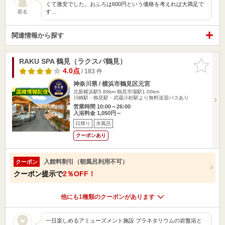
くて激安でした。おふろは600円という価格を考えれば大満足で
す…
匿名
関連情報から探す
RAKU SPA 鶴見（ラクスパ鶴見）
お気に入
りに追加
4.0点
/ 183 件
神奈川県 / 横浜市鶴見区元宮
北新横浜駅5.89km
鶴見市場駅1.00km
川崎駅・鶴見駅・武蔵小杉駅より無料送迎バスあり
営業時間 10:00～26:00
入浴料金 1,050円～
日帰り
水風呂
クーポンあり
入館料割引（朝風呂利用不可）
クーポン
クーポン提示で
2％OFF！
他にも1種類のクーポンがあります
一日楽しめるアミューズメント施設 プラネタリウムの岩盤浴と