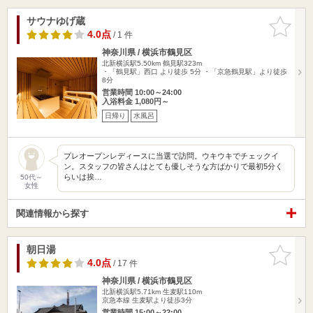
サウナゆげ蔵
お気に入
りに追加
4.0点
/ 1 件
神奈川県 / 横浜市鶴見区
北新横浜駅5.50km
鶴見駅323m
・「鶴見駅」西口 より徒歩 5分 ・「京急鶴見駅」より徒歩
8分
営業時間 10:00～24:00
入浴料金 1,080円～
日帰り
水風呂
プレオープンレディースに当選で訪問。ウキウキでチェックイ
ン。スタッフの皆さんはとても優しそうな方ばかりで最初5分く
らいは挨…
50代～
女性
関連情報から探す
朝日湯
お気に入
りに追加
4.0点
/ 17 件
神奈川県 / 横浜市鶴見区
北新横浜駅5.71km
生麦駅110m
京急本線 生麦駅より徒歩3分
営業時間 15:00～22:00