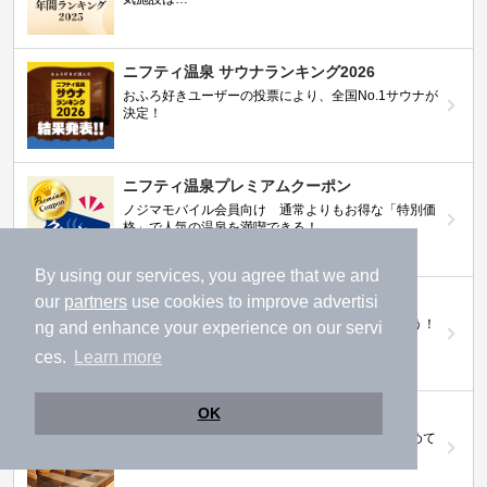
ニフティ温泉 サウナランキング2026
おふろ好きユーザーの投票により、全国No.1サウナが
決定！
ニフティ温泉プレミアムクーポン
ノジマモバイル会員向け 通常よりもお得な「特別価
格」で人気の温泉を満喫できる！
By using our services, you agree that we and
【ニフティ温泉 百名湯2026】
our
partners
use cookies to improve advertisi
行ってみたい施設に投票してプレゼントを当てよう！
ng and enhance your experience on our servi
（全10回開催 / 合計260名様）
ces.
Learn more
OK
岩盤浴特集
日本全国の岩盤浴情報だけをピックアップ。まとめて
検索！