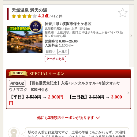
天然温泉 満天の湯
お気に入
りに追加
4.3点
/ 412 件
神奈川県 / 横浜市保土ケ谷区
北新横浜駅6.48km
上星川駅54m
相鉄線「上星川駅」南口より徒歩1分保土ヶ谷バイパス新
桜ヶ丘ICから環…
営業時間 6:00～25:00
入浴料金 1,100円～
日帰り
水風呂
クーポンあり
【百名湯受賞記念】入浴+レンタルタオル+今治タオルサ
期間限定
ウナマスク 630円引き
【平日】
3,530円
→
2,900円
【土日祝】
3,630円
→
3,000
円
他にも3種類のクーポンがあります
駅のまん前と好立地ですが、土曜の午後にもかかわらず、大混雑
はなく、とてもリラックスできました。シルク風呂や漢方炭酸泉