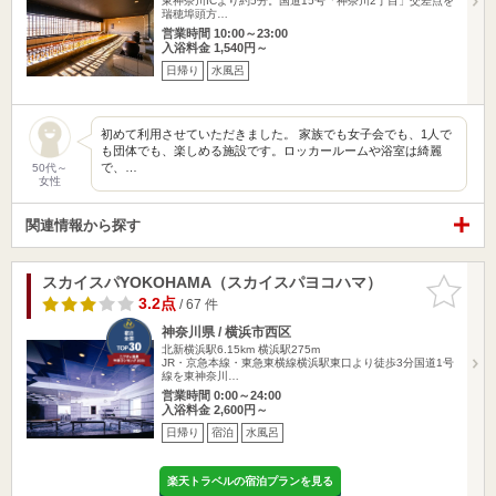
東神奈川ICより約5分。国道15号「神奈川2丁目」交差点を
瑞穂埠頭方…
営業時間 10:00～23:00
入浴料金 1,540円～
日帰り
水風呂
初めて利用させていただきました。 家族でも女子会でも、1人で
も団体でも、楽しめる施設です。ロッカールームや浴室は綺麗
で、…
50代～
女性
関連情報から探す
スカイスパYOKOHAMA（スカイスパヨコハマ）
お気に入
りに追加
3.2点
/ 67 件
神奈川県 / 横浜市西区
北新横浜駅6.15km
横浜駅275m
JR・京急本線・東急東横線横浜駅東口より徒歩3分国道1号
線を東神奈川…
営業時間 0:00～24:00
入浴料金 2,600円～
日帰り
宿泊
水風呂
楽天トラベルの宿泊プランを見る