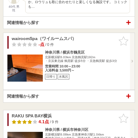
か、ロウリュも歌に合わせたりと楽しくなる施設です。 コミック
も…
40代 男
性
関連情報から探す
wairoomSpa（ワイルームスパ）
お気に入
りに追加
-点
/ 0 件
神奈川県 / 横浜市鶴見区
北新横浜駅6.03km
京急鶴見駅192m
・京浜東北線 鶴見駅 徒歩5分 ・京急鶴見駅 徒歩3分
営業時間 10:00～23:00
入浴料金 3,500円～
日帰り
水風呂
関連情報から探す
RAKU SPA BAY横浜
お気に入
りに追加
4.1点
/ 9 件
神奈川県 / 横浜市神奈川区
北新横浜駅6.08km
京急東神奈川駅1.04km