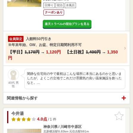
日帰り
宿泊
水風呂
クーポンあり
楽天トラベルの宿泊プランを見る
入館料50円引き
会員限定
※年末年始、GW、お盆、特定日期間利用不可
【平日】
1,170円
→
1,120円
【土日祝】
1,400円
→
1,350
円
閑静な住宅街の中で最初はこんな場所に本当にあるのかと思いま
したが、よくこの立地でこれだけ雰囲気の良い温泉施設を創った
なと。…
40代 男
性
関連情報から探す
今井湯
お気に入
りに追加
4.0点
/ 1 件
神奈川県 / 川崎市中原区
北新横浜駅6.83km
元住吉駅681m