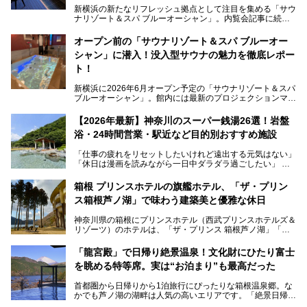
新横浜の新たなリフレッシュ拠点として注目を集める「サウ
ナリゾート＆スパ ブルーオーシャン」。内覧会記事に続
き、今回は実際に体験してみたリアルな様子をレポートしま
す。サウナや水風呂の気持ちよさはもちろん、リラックスス
オープン前の「サウナリゾート＆スパ ブルーオー
ペースの過ごしやすさまで徹底チェック。新横浜エリアで日
シャン」に潜入！没入型サウナの魅力を徹底レポー
常の疲れをリセットしたい人、ライブやスポーツ観戦遠征組
は必見です。
ト！
新横浜に2026年6月オープン予定の「サウナリゾート＆スパ
ブルーオーシャン」。館内には最新のプロジェクションマッ
ピングが多用され、まるで世界を旅しているかのような圧倒
的な“没入感（イマーシブ）”を体験できます。
【2026年最新】神奈川のスーパー銭湯26選！岩盤
浴・24時間営業・駅近など目的別おすすめ施設
「仕事の疲れをリセットしたいけれど遠出する元気はない」
今回は、そんな大注目の施設に一足先にお邪魔し、その全貌
「休日は漫画を読みながら一日中ダラダラ過ごしたい」
を見学させていただきました！
「子ども連れでも気兼ねなく、家事を忘れてリフレッシュし
たい」
サウナ室の中に咲き誇る桜、魚たちが泳ぐ水風呂、そしてバ
箱根 プリンスホテルの旗艦ホテル、「ザ・プリン
リのビーチを思わせる休憩スペース…。驚きの連続だった館
ス箱根芦ノ湖」で味わう建築美と優雅な休日
そんな「癒やされたい」という願いを叶えてくれるのが、神
内の様子をレポートします！
奈川県のスーパー銭湯。
神奈川県の箱根にプリンスホテル（西武プリンスホテルズ＆
神奈川県には、サウナや岩盤浴、一日中遊べるエンタメ施設
リゾーツ）のホテルは、「ザ・プリンス 箱根芦ノ湖」「芦
など、“非日常”を味わえるスーパー銭湯が数多く揃っていま
ノ湖畔 蛸川温泉 龍宮殿」「箱根湯の花プリンスホテル」
す。しかし、選択肢が多いからこそ「どの施設か迷ってしま
「箱根仙石原プリンスホテル」と4軒あり、今回ご紹介する
う」という人も多いはず。
「龍宮殿」で日帰り絶景温泉！文化財にひたり富士
「ザ・プリンス 箱根芦ノ湖」は、その中でもフラッグシッ
を眺める特等席。実は“お泊まり”も最高だった
プ（旗艦）に位置づけられる特別なホテルです。
そこで今回は、神奈川県内の人気施設26選を「安さ」「岩
盤浴・漫画の充実度」「景色の良さ」「高級感」「深夜営
首都圏から日帰りから1泊旅行にぴったりな箱根温泉郷。な
昭和の日本を代表する建築家の一人、村野藤吾が芦ノ湖の畔
業」「駅近」など、目的別に厳選して紹介します。
かでも芦ノ湖の湖畔は人気の高いエリアです。「絶景日帰り
に建てた桃源郷のようなホテルがここ。自家源泉の温泉や、
今の気分にぴったりの施設を見つけて、最高のリフレッシュ
温泉 龍宮殿本館」は、露天風呂から芦ノ湖と富士山の両方
こだわりぬいた食もあわせて、このホテルの魅力をレポート