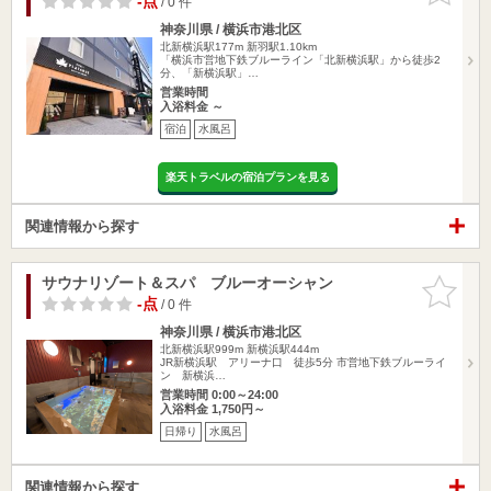
-点
/ 0 件
神奈川県 / 横浜市港北区
北新横浜駅177m
新羽駅1.10km
「横浜市営地下鉄ブルーライン「北新横浜駅」から徒歩2
分、「新横浜駅」…
営業時間
入浴料金 ～
宿泊
水風呂
楽天トラベルの宿泊プランを見る
関連情報から探す
サウナリゾート＆スパ ブルーオーシャン
お気に入
りに追加
-点
/ 0 件
神奈川県 / 横浜市港北区
北新横浜駅999m
新横浜駅444m
JR新横浜駅 アリーナ口 徒歩5分 市営地下鉄ブルーライ
ン 新横浜…
営業時間 0:00～24:00
入浴料金 1,750円～
日帰り
水風呂
関連情報から探す