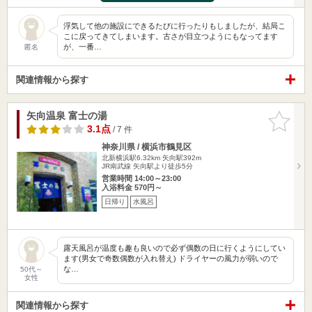
浮気して他の施設にできるたびに行ったりもしましたが、結局こ
こに戻ってきてしまいます。古さが目立つようにもなってます
が、一番…
匿名
関連情報から探す
矢向温泉 富士の湯
お気に入
りに追加
3.1点
/ 7 件
神奈川県 / 横浜市鶴見区
北新横浜駅6.32km
矢向駅392m
JR南武線 矢向駅より徒歩5分
営業時間 14:00～23:00
入浴料金 570円～
日帰り
水風呂
露天風呂が温度も趣も良いので必ず偶数の日に行くようにしてい
ます(男女で奇数偶数が入れ替え) ドライヤーの風力が弱いので
な…
50代～
女性
関連情報から探す