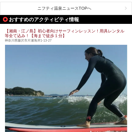
時間を過ごす参考にしていただけますと幸いです。
が楽しめるまさに眺望自慢の日帰り温泉。
します。
ニフティ温泉ニュースTOPへ
そしてここは全24室の「箱根 芦ノ湖畔蛸川温泉 龍宮殿」と
───
して宿泊もできます。宿泊者は「龍宮殿本館」の営業時間に
提供元：株式会社西武・プリンスホテルズワールドワイド
おすすめのアクティビティ情報
加えて、朝6時からの宿泊者専用時間帯にも「龍宮殿本館」
【PR】
のお風呂が利用できます。
この記事はザ・プリンス 箱根芦ノ湖のPR記事です。
【湘南・江ノ島】初心者向けサーフィンレッスン！用具レンタル
今回は日帰り温泉としての「絶景日帰り温泉 龍宮殿本館
等全て込み！【海まで徒歩１分】
（以下、龍宮殿本館）」と、旅館としての「箱根 芦ノ湖畔
蛸川温泉 龍宮殿（以下、龍宮殿）」の両方の魅力をたっぷ
神奈川県藤沢市片瀬海岸1-13-27
りお伝えします！
ここは箱根神社、九頭龍神社、白龍神社、箱根元宮と箱根の
4つの神社に囲まれたパワースポットです。
───
提供元：株式会社西武・プリンスホテルズワールドワイド
【PR】
この記事は箱根 芦ノ湖畔蛸川温泉 龍宮殿のPR記事です。