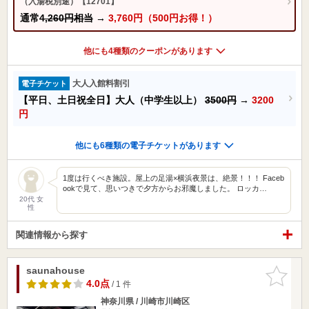
（入湯税別途）【12701】
通常
4,260円相当
→
3,760円（500円お得！）
他にも4種類のクーポンがあります
大人入館料割引
電子チケット
【平日、土日祝全日】大人（中学生以上）
3500円
→
3200
円
他にも6種類の電子チケットがあります
1度は行くべき施設。屋上の足湯×横浜夜景は、絶景！！！ Faceb
ookで見て、思いつきで夕方からお邪魔しました。 ロッカ…
20代 女
性
関連情報から探す
saunahouse
お気に入
りに追加
4.0点
/ 1 件
神奈川県 / 川崎市川崎区