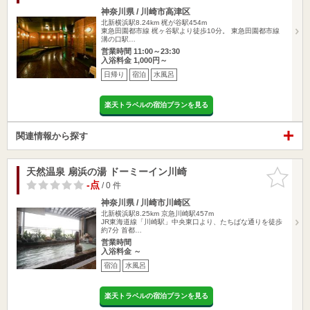
神奈川県 / 川崎市高津区
北新横浜駅8.24km
梶が谷駅454m
東急田園都市線 梶ヶ谷駅より徒歩10分。 東急田園都市線
溝の口駅…
営業時間 11:00～23:30
入浴料金 1,000円～
日帰り
宿泊
水風呂
楽天トラベルの宿泊プランを見る
関連情報から探す
天然温泉 扇浜の湯 ドーミーイン川崎
お気に入
りに追加
-点
/ 0 件
神奈川県 / 川崎市川崎区
北新横浜駅8.25km
京急川崎駅457m
JR東海道線「川崎駅」中央東口より、たちばな通りを徒歩
約7分 首都…
営業時間
入浴料金 ～
宿泊
水風呂
楽天トラベルの宿泊プランを見る