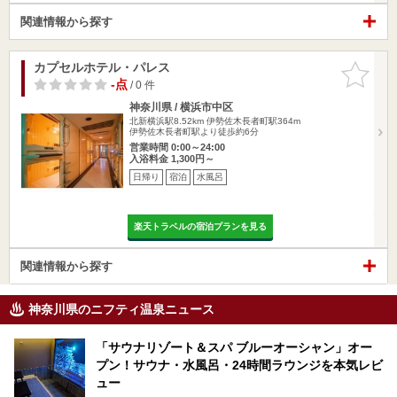
関連情報から探す
カプセルホテル・パレス
お気に入
りに追加
-点
/ 0 件
神奈川県 / 横浜市中区
北新横浜駅8.52km
伊勢佐木長者町駅364m
伊勢佐木長者町駅より徒歩約6分
営業時間 0:00～24:00
入浴料金 1,300円～
日帰り
宿泊
水風呂
楽天トラベルの宿泊プランを見る
関連情報から探す
神奈川県のニフティ温泉ニュース
「サウナリゾート＆スパ ブルーオーシャン」オー
プン！サウナ・水風呂・24時間ラウンジを本気レビ
ュー