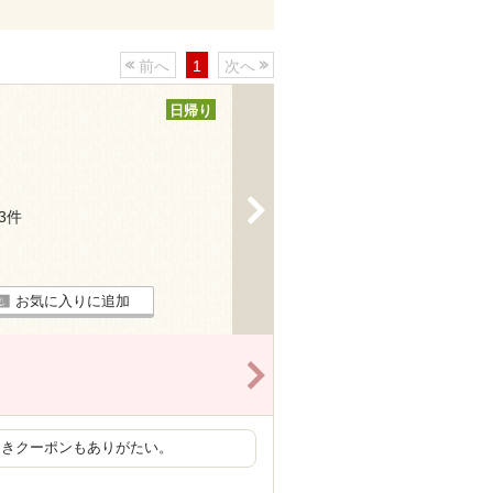
前へ
1
次へ
日帰り
>
33件
お気に入りに追加
>
引きクーポンもありがたい。