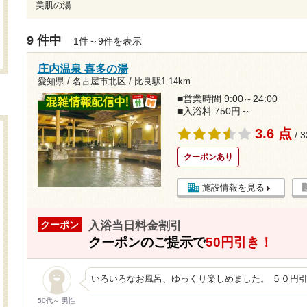
美肌の湯
9 件中
1件～9件を表示
庄内温泉 喜多の湯
愛知県 / 名古屋市北区 /
比良駅1.14km
■営業時間 9:00～24:00
■入浴料 750円～
3.6 点
/ 
クーポンあり
施設情報を見る
入浴当日料金割引
クーポン
クーポンのご提示で
50円引き！
いろいろなお風呂、ゆっくり楽しめました。 ５０円
50代～ 男性