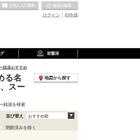
お気に入りの温泉
最近の履歴
ログイン
ID作成
グ
岩盤浴
ー銭湯おすすめ
める名
地図から探す
泉、スー
ー銭湯を検索
並び替え
おすすめ順
閉館済みを除く