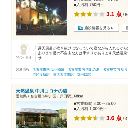
■入浴料 750円～
3.1 点
/ 
施設情報を見る
露天風呂が吹き抜けになっていて寝ながら入れるから
あります足の不自由な方は手すりがあります天然温泉
50代～ 男性
サ…
関連情報
名古屋市内 塩化物泉
名古屋市内 美肌の湯
名古屋市内 切
港区役所駅
東名古屋港駅
築地口駅
天然温泉 中川コロナの湯
愛知県 / 名古屋市中川区 /
戸田駅1.68km
■営業時間 8:00～25:00
■入浴料 1,000円～
3.6 点
/ 