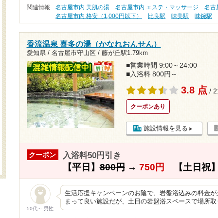
関連情報
名古屋市内 美肌の湯
名古屋市内 エステ・マッサージ
名古
名古屋市内 格安（1,000円以下）
比良駅
味美駅
味鋺駅
香流温泉 喜多の湯（かなれおんせん）
愛知県 / 名古屋市守山区 /
藤が丘駅1.79km
■営業時間 9:00～24:00
■入浴料 800円～
3.8 点
/ 
クーポンあり
施設情報を見る
入浴料50円引き
クーポン
【平日】
800円
→
750円
【土日祝
生活応援キャンペーンのお陰で、岩盤浴込みの料金が
まって良い施設だが、土日の岩盤浴スペースで場所取
50代～ 男性