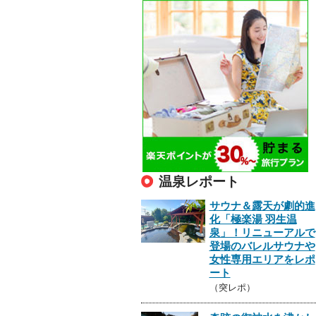
温泉レポート
サウナ＆露天が劇的進
化「極楽湯 羽生温
泉」！リニューアルで
登場のバレルサウナや
女性専用エリアをレポ
ート
（突レポ）