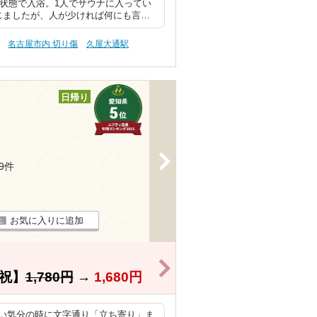
切状態で入浴。1人でサウナに入ってい
じましたが、人が少ければ何にも言…
名古屋市内 切り傷
久屋大通駅
日帰り
>
39件
お気に入りに追加
>
祝】
1,780円
→
1,680円
い気分の時に文字通り「立ち寄り」ま