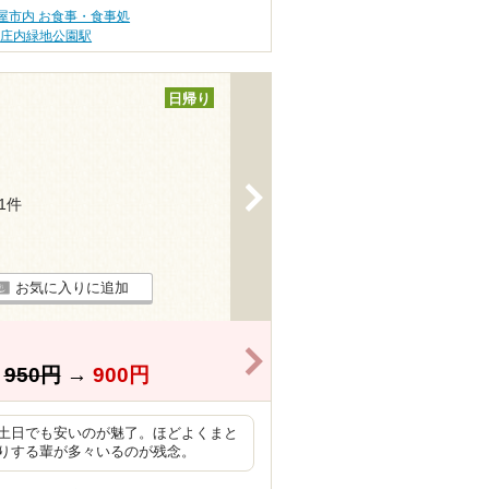
屋市内 お食事・食事処
庄内緑地公園駅
日帰り
>
21件
お気に入りに追加
>
】
950円
→
900円
土日でも安いのが魅了。ほどよくまと
りする輩が多々いるのが残念。