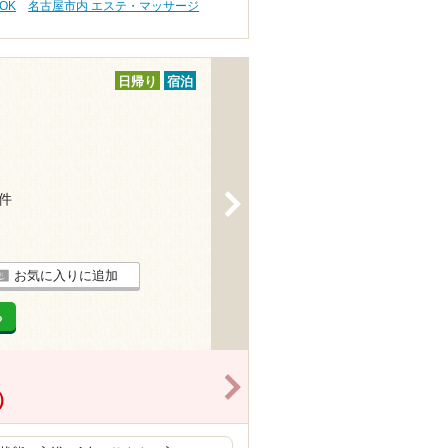
OK
名古屋市内 エステ・マッサージ
日帰り
宿泊
4件
>
お気に入りに追加
る
>
）