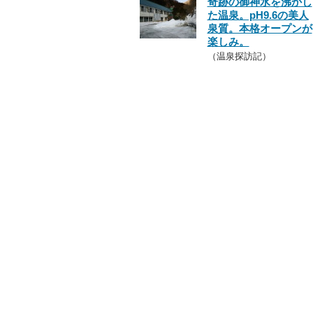
奇跡の御神水を沸かし
た温泉。pH9.6の美人
泉質。本格オープンが
楽しみ。
（温泉探訪記）