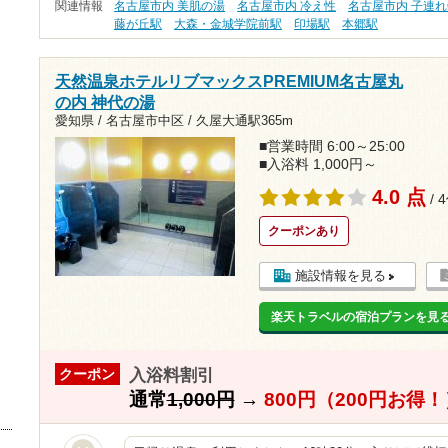
関連情報
名古屋市内 美肌の湯
名古屋市内 冷え性
名古屋市内 子連れ
藤が丘駅
大森・金城学院前駅
印場駅
本郷駅
天然温泉ホテルリブマックスPREMIUM名古屋丸
の内 神代の湯
愛知県 / 名古屋市中区 /
久屋大通駅365m
■営業時間 6:00～25:00
■入浴料 1,000円～
4.0 点
/ 
クーポンあり
施設情報を見る
楽天トラベルの宿泊プランを見
入浴料割引
クーポン
通常
1,000円
→
800円（200円お得！