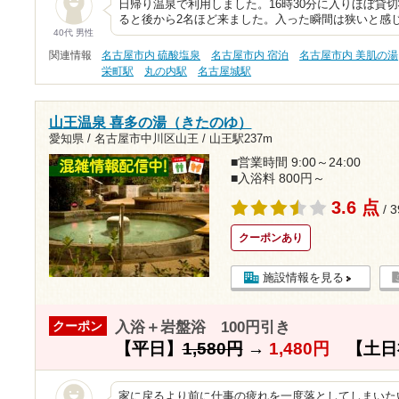
日帰り温泉で利用しました。16時30分に入りほぼ貸
ると後から2名ほど来ました。入った瞬間は狭いと感
40代 男性
関連情報
名古屋市内 硫酸塩泉
名古屋市内 宿泊
名古屋市内 美肌の湯
栄町駅
丸の内駅
名古屋城駅
山王温泉 喜多の湯（きたのゆ）
愛知県 / 名古屋市中川区山王 /
山王駅237m
■営業時間 9:00～24:00
■入浴料 800円～
3.6 点
/ 
クーポンあり
施設情報を見る
入浴＋岩盤浴 100円引き
クーポン
【平日】
1,580円
→
1,480円
【土日
家に戻るより前に仕事の疲れを一度落としてしまいた