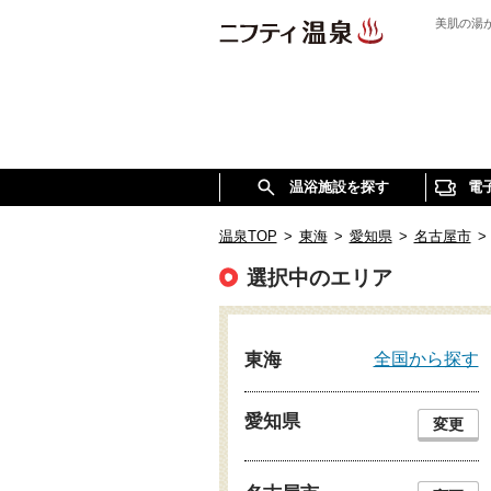
美肌の湯
温浴施設を探す
電
温泉TOP
>
東海
>
愛知県
>
名古屋市
>
選択中のエリア
全国から探す
東海
愛知県
変更