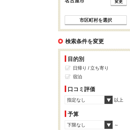
名古屋市
変更
市区町村を選択
検索条件を変更
目的別
日帰り / 立ち寄り
宿泊
口コミ評価
指定なし
以上
予算
下限なし
～