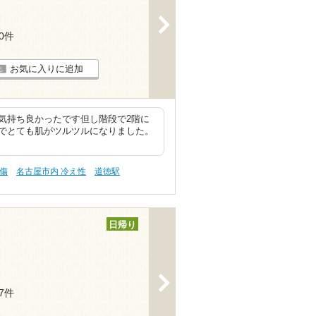
>
50件
お気に入りに追加
気持ち良かったです但し階段で2階に
でとても肌がツルツルになりました。
り傷
名古屋市内 冷え性
道徳駅
日帰り
>
47件