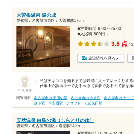
大曽根温泉 湯の城
愛知県 / 名古屋市東区 /
大曽根駅375m
■営業時間 6:00～25:00
■入浴料 800円～
3.8 点
/ 
施設情報を見る
私は実はココを知るまでは銭湯に入ってゆっくりする
仕事上介護福祉士である医療従事者であるので腰を痛
40代 男性
関連情報
名古屋市内 美肌の湯
名古屋市内 冷え性
名古屋市内 カップ
森下駅
平安通駅
ナゴヤドーム前矢田駅
天然温泉 白鳥の湯（しらとりのゆ）
愛知県 / 名古屋市港区 /
道徳駅949m
■営業時間 10:00～24:00