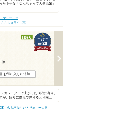
った下手な「なんちゃって天然温泉」
テ・マッサージ
ささしまライブ駅
日帰り
>
90件
お気に入りに追加
はエスカレーターで上がった３階に有り、
すが、帰りに階段で降りると４階…
OK
名古屋市内 ひとり旅・一人旅