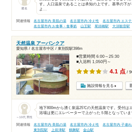
す。人口温泉であることは承知の上です。基準の下が
匿名
よ…
関連情報
名古屋市内 美肌の湯
名古屋市内 冷え性
名古屋市内 エス
名古屋市内 お食事・食事処
山王駅
尾頭橋駅
大須観音駅
天然温泉 アーバンクア
愛知県 / 名古屋市中区 /
東別院駅398m
■営業時間 6:00～25:30
■入浴料 1,050円～
4.1 点
/ 
施設情報を見る
地下800mから湧く泉温25℃の天然温泉です。受付
浴場は更にエレベーターで上がった５階となっていま
～10代 男性
関連情報
名古屋市内 美肌の湯
名古屋市内 冷え性
名古屋市内 子連れ
東別院駅
上前津駅
鶴舞駅
金山駅