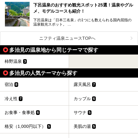
らの利用客も増え、ますます賑わいを見せています。そこで
下呂温泉のおすすめ観光スポット25選！温泉やグル
今回は、平湯温泉の観光スポットとおすすめの温泉施設を紹
メ、モデルコースも紹介！
介します。気になる温泉をぜひチェックしてみてください。
下呂温泉は「日本三名泉」の1つにも数えられる国内屈指の
温泉観光スポット。
訪れる際には美肌で知られるお湯とあわせて、当地ならでは
のグルメを楽しんだり、周辺にある名所にも足を伸ばしたり
したいもの。
ニフティ温泉ニュースTOPへ
本記事では、下呂温泉エリアにあるおすすめの観光スポット
多治見の温泉地から同じテーマで探す
をご紹介するとともに散策する際のモデルコースもご提案。
下呂温泉観光をたっぷりとガイドします！
柿野温泉
3
多治見の人気テーマから探す
宿泊
露天風呂
8
7
冷え性
カップル
7
6
お食事・食事処
サウナ
6
5
格安（1,000円以下）
美肌の湯
5
5