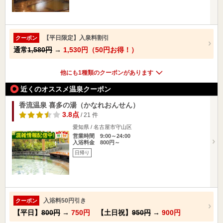
【平日限定】入泉料割引
クーポン
通常
1,580円
→
1,530円（50円お得！）
他にも1種類のクーポンがあります
近くのオススメ温泉クーポン
香流温泉 喜多の湯（かなれおんせん）
3.8点
/ 21 件
愛知県 / 名古屋市守山区
営業時間 9:00～24:00
入浴料金 800円～
日帰り
入浴料50円引き
クーポン
【平日】
800円
→
750円
【土日祝】
950円
→
900円