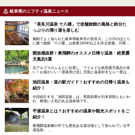
岐阜県のニフティ温泉ニュース
「長良川温泉 十八楼」で老舗旅館の風格と鉄分た
っぷりの濁り湯を楽しむ
鵜飼でよく知られた岐阜県岐阜市の長良川。この川のほとり
に建つ旅館「十八楼」は創業160年以上を誇る老舗。川側の
客室からは長良川を一望、温泉はインパクトのある赤褐色の
濁り湯で、地産地消にこだわった食事も定評があります。
開放感抜群！奥飛騨のオススメ日帰り温泉・絶景露
天風呂5選
そして大浴場は日帰り入浴もできるんですよ。泊まりでも日
帰りでも楽しめる「十八楼」を、周辺の川原町の町並みや、
北アルプスのふもとに位置し、ワイルドな絶景露天風呂が多
岐阜の手仕事に触れる旅とともに楽しんでみてはいかがでし
い！お湯がいい！源泉掛け流し天国と温泉好きなら一度は行
ょう！
きたいと思う岐阜県の奥飛騨温泉郷。
───
池田温泉・道の駅ガイド！おすすめの日帰り温泉も
「平湯温泉」「福地温泉」「新平湯温泉」「栃尾温泉」「新
提供元：岐阜県【PR】
紹介！
穂高温泉」と5つの温泉地を総称して奥飛騨温泉郷と呼びま
この記事は岐阜県のPR記事です。
すが、この中でも気軽に日帰りで楽しめる開放感抜群の露天
今回紹介する「池田温泉」は、美肌効果が日本屈指ともいわ
風呂を5ヶ所ご紹介したいと思います。いずれも素晴らしい
れ、根強い人気がある温泉地です。
温泉ですよ！
岐阜県にあり、名古屋からは日帰りで、東京や大阪からなら
温泉旅として利用することができます。
平湯温泉とは？おすすめの温泉や観光スポットをご
紹介！
池田温泉には道の駅があるなど、温泉、観光、買い物と、さ
まざまな楽しみ方が可能です。
奥飛騨温泉郷の中でも歴史ある湯治場として知られている平
そんな池田温泉の魅力を詳しく紹介していきます！
湯温泉。
岐阜県と長野県を結ぶ安房トンネルの開通以来、東京方面か