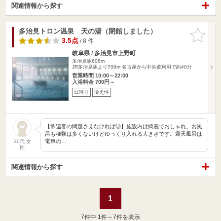
関連情報から探す
多治見トロン温泉 天の湯（閉館しました）
お気に入
りに追加
3.5点
/ 8 件
岐阜県 / 多治見市上野町
多治見駅608m
JR多治見駅より700m 名古屋から中央道利用で約40分
営業時間 10:00～22:00
入浴料金 700円～
日帰り
冷え性
【常連客の問題さえなければ◎】施設内は綺麗でおしゃれ。お風
呂も種類は多くないけどゆっくり入れる大きさです。露天風呂は
電車の…
30代 女
性
関連情報から探す
1
7
件中 1件～7件を表示