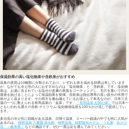
保温効果の高い塩化物泉や含鉄泉がおすすめ
温泉の泉質は10種類に分類されており、いずれも体を温める効果は有しています
が、なかでも冷え性の人におすすめなのは「塩化物泉」と「含鉄泉」です。塩化物
泉は、お湯に含まれている塩分が皮膚の表面をコーティングし、毛穴を塞いで汗の
蒸発を妨げることによって保温効果を発揮。含鉄泉は熱伝導率の良い鉄分の作用で
体がよく温まります。その両方を兼ね備えているお湯として有名なのが、日本三古
湯の一つに数えられる有馬温泉の「金泉」です。
「有馬温泉 太閤の湯」
では日本一
ともいわれる濃さの含鉄-ナトリウム-塩化物強塩泉を100％かけ流しで提供してい
ます。
多治見の冷え性に効能がある温泉、日帰り温泉、スーパー銭湯の中でも特に人気が
あるのは、
柿野温泉 八勝園 湯元館
、
柿野温泉 柿野観光ホテル つる屋
、
あさひ
荘 ＜岐阜県＞
などの施設です。ぜひ一度は足を運んでみてください。