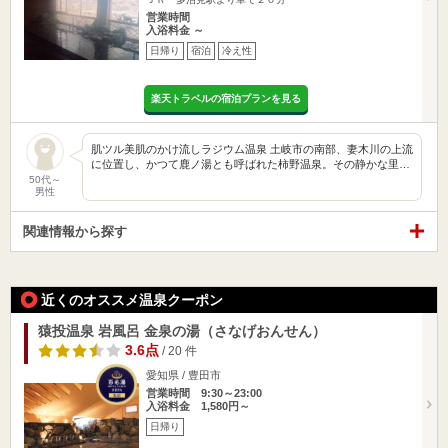
営業時間
入浴料金 ～
日帰り
宿泊
冷え性
楽天トラベルの宿泊プランを見る
肌ツル美肌のかけ流しラジウム温泉 土岐市の南部、妻木川の上流
に位置し、かつて鹿ノ湯とも呼ばれた柿野温泉。その静かな里…
50代～
男性
関連情報から探す
近くのオススメ温泉クーポン
猿投温泉 岩風呂 金泉の湯（さなげおんせん）
3.6点
/ 20 件
愛知県 / 豊田市
営業時間 9:30～23:00
入浴料金 1,580円～
日帰り