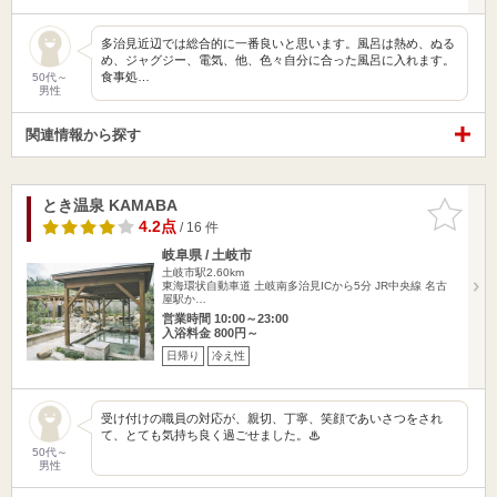
多治見近辺では総合的に一番良いと思います。風呂は熱め、ぬる
め、ジャグジー、電気、他、色々自分に合った風呂に入れます。
食事処…
50代～
男性
関連情報から探す
とき温泉 KAMABA
お気に入
りに追加
4.2点
/ 16 件
岐阜県 / 土岐市
土岐市駅2.60km
東海環状自動車道 土岐南多治見ICから5分 JR中央線 名古
屋駅か…
営業時間 10:00～23:00
入浴料金 800円～
日帰り
冷え性
受け付けの職員の対応が、親切、丁寧、笑顔であいさつをされ
て、とても気持ち良く過ごせました。♨
50代～
男性