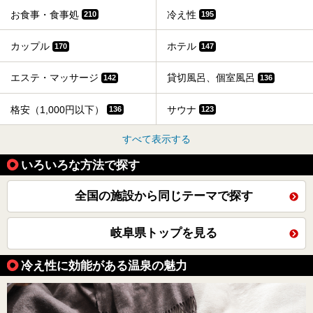
お食事・食事処
冷え性
210
195
カップル
ホテル
170
147
エステ・マッサージ
貸切風呂、個室風呂
142
136
格安（1,000円以下）
サウナ
136
123
すべて表示する
いろいろな方法で探す
全国の施設から同じテーマで探す
岐阜県トップを見る
冷え性に効能がある温泉の魅力