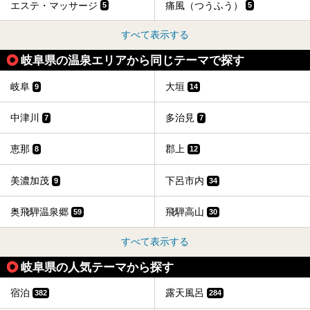
エステ・マッサージ
痛風（つうふう）
5
5
すべて表示する
岐阜県の温泉エリアから同じテーマで探す
岐阜
大垣
9
14
中津川
多治見
7
7
恵那
郡上
8
12
美濃加茂
下呂市内
9
34
奥飛騨温泉郷
飛騨高山
59
30
すべて表示する
岐阜県の人気テーマから探す
宿泊
露天風呂
382
284