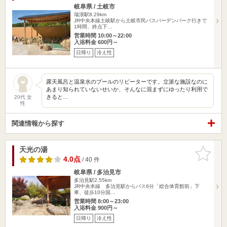
岐阜県 / 土岐市
瑞浪駅8.29km
JR中央本線土岐駅から土岐市民バスバーデンパーク行きで
1時間、終点下…
営業時間 10:00～22:00
入浴料金 600円～
日帰り
冷え性
露天風呂と温泉水のプールのリピーターです。立派な施設なのに
あまり知られていないせいか、そんなに混まずにゆったり利用で
きると…
20代 女
性
関連情報から探す
天光の湯
お気に入
りに追加
4.0点
/ 40 件
岐阜県 / 多治見市
多治見駅2.55km
JR中央本線 多治見駅からバス6分「総合体育館前」下
車、徒歩10分国…
営業時間 8:00～23:00
入浴料金 900円～
日帰り
冷え性