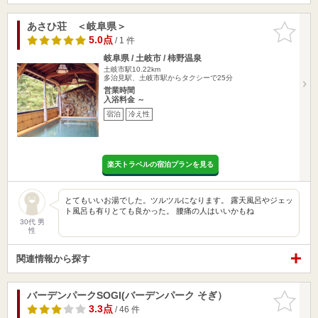
あさひ荘 ＜岐阜県＞
お気に入
りに追加
5.0点
/ 1 件
岐阜県 / 土岐市 / 柿野温泉
土岐市駅10.22km
多治見駅、土岐市駅からタクシーで25分
営業時間
入浴料金 ～
宿泊
冷え性
楽天トラベルの宿泊プランを見る
とてもいいお湯でした。ツルツルになります。 露天風呂やジェッ
ト風呂も有りとても良かった。 腰痛の人はいいかもね
30代 男
性
関連情報から探す
バーデンパークSOGI(バーデンパーク そぎ）
お気に入
りに追加
3.3点
/ 46 件