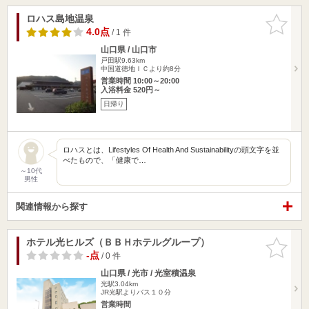
ロハス島地温泉
お気に入
りに追加
4.0点
/ 1 件
山口県 / 山口市
戸田駅9.63km
中国道徳地ＩＣより約8分
営業時間 10:00～20:00
入浴料金 520円～
日帰り
ロハスとは、Lifestyles Of Health And Sustainabilityの頭文字を並
べたもので、「健康で…
～10代
男性
関連情報から探す
ホテル光ヒルズ（ＢＢＨホテルグループ）
お気に入
りに追加
-点
/ 0 件
山口県 / 光市 / 光室積温泉
光駅3.04km
JR光駅よりバス１０分
営業時間