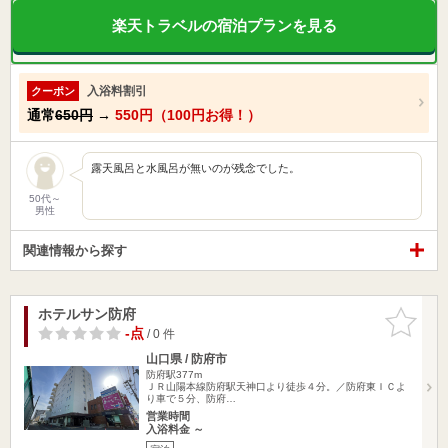
楽天トラベルの宿泊プランを見る
入浴料割引
クーポン
通常
650円
→
550円（100円お得！）
露天風呂と水風呂が無いのが残念でした。
50代～
男性
関連情報から探す
ホテルサン防府
お気に入
りに追加
-点
/ 0 件
山口県 / 防府市
防府駅377m
ＪＲ山陽本線防府駅天神口より徒歩４分。／防府東ＩＣよ
り車で５分、防府…
営業時間
入浴料金 ～