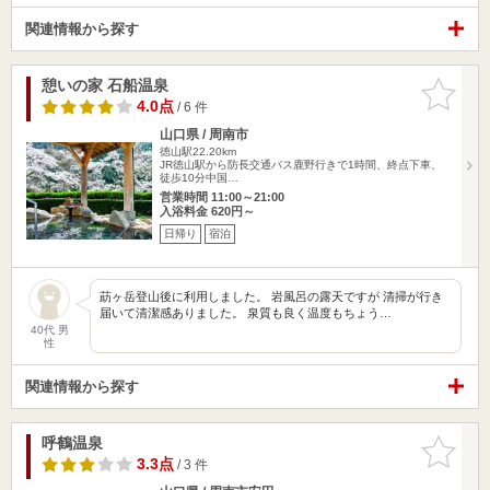
関連情報から探す
憩いの家 石船温泉
お気に入
りに追加
4.0点
/ 6 件
山口県 / 周南市
徳山駅22.20km
JR徳山駅から防長交通バス鹿野行きで1時間、終点下車、
徒歩10分中国…
営業時間 11:00～21:00
入浴料金 620円～
日帰り
宿泊
莇ヶ岳登山後に利用しました。 岩風呂の露天ですが 清掃が行き
届いて清潔感ありました。 泉質も良く温度もちょう…
40代 男
性
関連情報から探す
呼鶴温泉
お気に入
りに追加
3.3点
/ 3 件