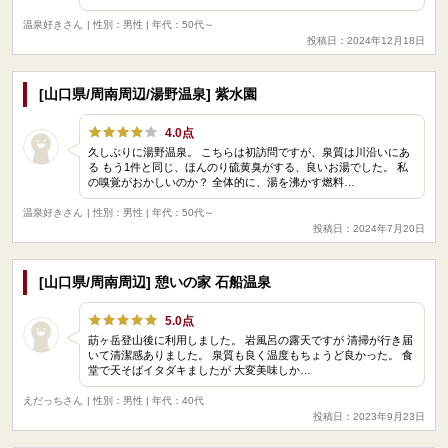
温泉好きさん
| 性別：男性 | 年代：50代～
投稿日：2024年12月18日
[山口県/周南周辺/湯野温泉] 紫水園
4.0点
久しぶりに湯野温泉。 こちらは初訪問ですが、泉質は川沿いにあ
る もう1件と同じ、ほんのり硫黄臭がする、良いお湯でした。 私
の嗅覚がおかしいのか？ 全体的に、湯を沸かす燃料…
温泉好きさん
| 性別：男性 | 年代：50代～
投稿日：2024年7月20日
[山口県/周南周辺] 憩いの家 石船温泉
5.0点
莇ヶ岳登山後に利用しました。 岩風呂の露天ですが 清掃が行き届
いて清潔感ありました。 泉質も良く温度もちょうど良かった。 食
堂で天そばイタダキましたが 大変美味しか…
えだっちさん
| 性別：男性 | 年代：40代
投稿日：2023年9月23日