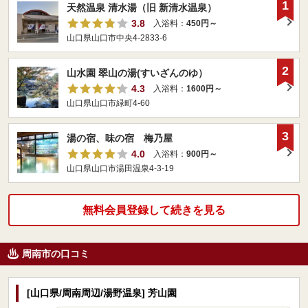
1
天然温泉 清水湯（旧 新清水温泉）
3.8
入浴料：
450円～
山口県山口市中央4-2833-6
2
山水園 翠山の湯(すいざんのゆ）
4.3
入浴料：
1600円～
山口県山口市緑町4-60
3
湯の宿、味の宿 梅乃屋
4.0
入浴料：
900円～
山口県山口市湯田温泉4-3-19
無料会員登録して続きを見る
周南市の口コミ
[山口県/周南周辺/湯野温泉] 芳山園