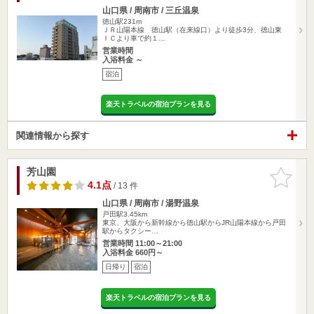
山口県 / 周南市 / 三丘温泉
徳山駅231m
ＪＲ山陽本線 徳山駅（在来線口）より徒歩3分、徳山東
ＩＣより車で約１…
営業時間
入浴料金 ～
宿泊
楽天トラベルの宿泊プランを見る
関連情報から探す
芳山園
お気に入
りに追加
4.1点
/ 13 件
山口県 / 周南市 / 湯野温泉
戸田駅3.45km
東京、大阪から新幹線から徳山駅からJR山陽本線から戸田
駅からタクシー…
営業時間 11:00～21:00
入浴料金 660円～
日帰り
宿泊
楽天トラベルの宿泊プランを見る