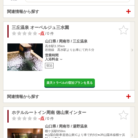
関連情報から探す
三丘温泉 オーベルジュ三水園
お気に入
りに追加
-点
/ 0 件
山口県 / 周南市 / 三丘温泉
高水駅3.35km
岩徳線 高水駅よりお車にて約５分
営業時間
入浴料金 ～
宿泊
楽天トラベルの宿泊プランを見る
関連情報から探す
ホテルルートイン周南 徳山東インター
お気に入
りに追加
-点
/ 0 件
山口県 / 周南市 / 湯野温泉
櫛ケ浜駅659m
●山陽自動車道徳山東ICより車で約5分●JR山陽本線櫛ケ浜