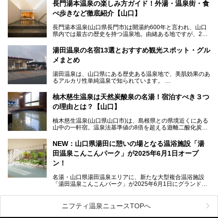
～3月3日(日)。詩のナレーションや音楽に合わせた幻想的な
長門湯本温泉の楽しみ方ガイド！外湯・温泉街・食
光の演出や、地元児童生徒が製作した作品などを設置。温泉
べ歩きなど徹底紹介【山口】
街を一段と輝かせてくれます。
長門湯本温泉(山口県長門市)は開湯約600年と言われ、山口
今回は筆者自ら「音信川うたあかり2024」を体験し、その
県内では最古の歴史を持つ温泉地。由緒ある地ですが、202
全貌を徹底紹介。また同時期に開催されている「湯道展in長
0年には温泉街自体がリノベーション。全く新しい温泉地に
門湯本温泉」も併せてご紹介します。
生まれ変わりました。
湯田温泉の名宿13選とおすすめ観光スポット・グル
メまとめ
今回は、外湯(日帰り入浴施設)である「恩湯」をはじめ、温
泉街をそぞろ歩きしながら、見所や食べ歩きスポットを徹底
湯田温泉は、山口県にある歴史ある温泉地で、美肌効果のあ
紹介。また、アクセスの注意点も併せてご紹介します！
るアルカリ性単純温泉で知られています。
湯田温泉では、瑠璃光寺五重塔などの観光スポット、「そば
柚木慈生温泉は天然炭酸泉の名湯！宿泊すべき３つ
寿司」などのグルメスポット、なかには「女将劇場」なんて
の理由とは？【山口】
一風変わった催しを実施している旅館もあり、観光を満喫で
きる場所がたくさんあります。
柚木慈生温泉(山口県山口市)は、島根県との県境近くにある
山中の一軒宿。温泉法基準値の8倍を超える遊離二酸化炭素
この記事では、湯田温泉の魅力を味わえる宿泊施設や日帰り
(炭酸)を含み、貴重な天然炭酸泉として多くの温泉ファンに
温泉、見どころ満載の観光・グルメスポットに加え、アクセ
親しまれています。
ス方法も紹介します！
NEW：山口県湯田に憩いの場となる温浴施設「湯
田温泉こんこんパーク」が2025年6月1日オープ
日帰り入浴も可能ですが、その真価を存分に満喫するならば
宿泊がベスト。今回は、知られざるその理由を詳細解説。温
ン！
泉ファンなら一度は行ってみたい炭酸泉の名湯を、存分にご
紹介します！
名湯・山口県湯田温泉エリアに、新たな大型複合温浴施設
「湯田温泉こんこんパーク」が2025年6月1日にグランドオ
ープンします！
総工費はなんと約42億円。温泉だけでなく、交流できる施
ニフティ温泉ニュースTOPへ
設として整備され、まさに“温泉のテーマパーク”のようなス
ポットです。今回は、その魅力を3つの注目ポイントに分け