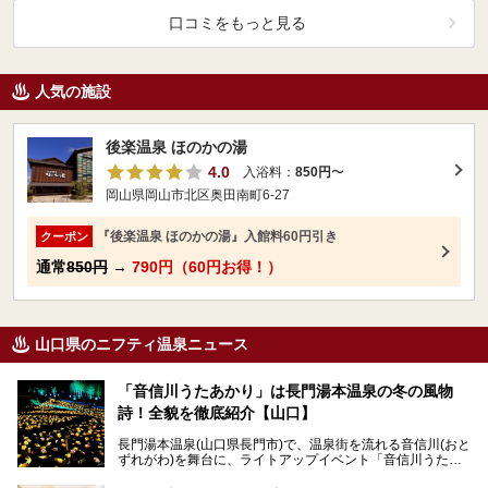
口コミをもっと見る
人気の施設
後楽温泉 ほのかの湯
4.0
入浴料：
850円
〜
岡山県岡山市北区奥田南町6-27
『後楽温泉 ほのかの湯』入館料60円引き
クーポン
通常
850円
→
790円（60円お得！）
山口県のニフティ温泉ニュース
「音信川うたあかり」は長門湯本温泉の冬の風物
詩！全貌を徹底紹介【山口】
長門湯本温泉(山口県長門市)で、温泉街を流れる音信川(おと
ずれがわ)を舞台に、ライトアップイベント「音信川うたあ
かり」が開催されています。2024年の期間は、1月26日(金)