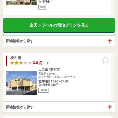
入浴料金 ～
宿泊
楽天トラベルの宿泊プランを見る
関連情報から探す
和の湯
お気に入
りに追加
3.0点
/ 1 件
山口県 / 防府市
富海駅3.18km
防長交通の「牟礼」バス停下車
営業時間 11:00～24:00
入浴料金 880円～
日帰り
関連情報から探す