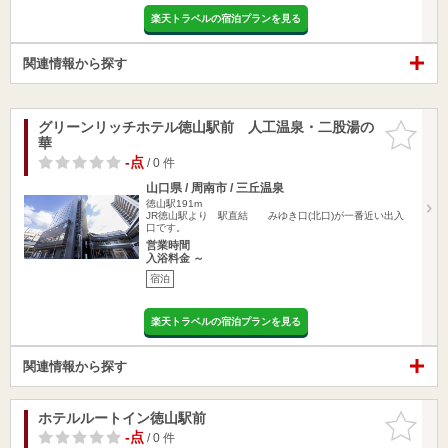
楽天トラベルの宿泊プランを見る
関連情報から探す
グリーンリッチホテル徳山駅前 人工温泉・二股湯の
お気に入
華
りに追加
-点
/ 0 件
山口県 / 周南市 / 三丘温泉
徳山駅191m
JR徳山駅より 駅直結 みゆき口(北口)が一番近い出入
口です。
営業時間
入浴料金 ～
宿泊
楽天トラベルの宿泊プランを見る
関連情報から探す
ホテルルートイン徳山駅前
お気に入
りに追加
-点
/ 0 件