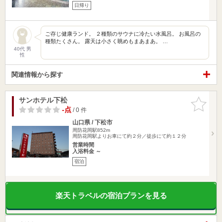
日帰り
ご存じ健康ランド。 ２種類のサウナに冷たい水風呂。 お風呂の
種類たくさん。 露天は小さく眺めもまあまあ。 …
40代 男
性
関連情報から探す
サンホテル下松
お気に入
りに追加
-点
/ 0 件
山口県 / 下松市
周防花岡駅852m
周防花岡駅よりお車にて約２分／徒歩にて約１２分
営業時間
入浴料金 ～
宿泊
楽天トラベルの宿泊プランを見る