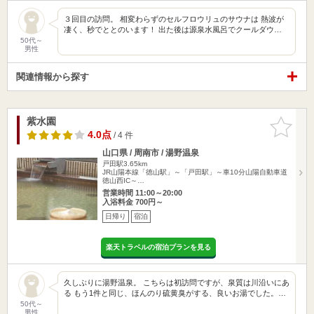
３回目の訪問。 相変わらずのセルフロウリュのサウナは 熱波が
凄く、秒でととのいます！ 出た後は源泉水風呂でクールダウ…
50代～
男性
関連情報から探す
紫水園
お気に入
りに追加
4.0点
/ 4 件
山口県 / 周南市 / 湯野温泉
戸田駅3.65km
JR山陽本線「徳山駅」～「戸田駅」～車10分山陽自動車道
徳山西IC～…
営業時間 11:00～20:00
入浴料金 700円～
日帰り
宿泊
楽天トラベルの宿泊プランを見る
久しぶりに湯野温泉。 こちらは初訪問ですが、泉質は川沿いにあ
る もう1件と同じ、ほんのり硫黄臭がする、良いお湯でした。…
50代～
男性