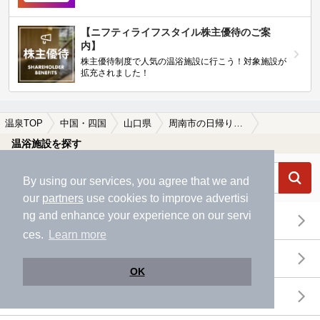
【ニフティライフスタイル株主優待のご案
内】
株主優待制度で人気の温浴施設に行こう！対象施設が
拡充されました！
温泉TOP
中国・四国
山口県
周南市の日帰り温泉、スーパー銭湯おすすめ
温浴施設を探す
By using our services, you agree that we and
our
partners
use cookies to improve advertisi
ng and enhance your experience on our servi
エリアから探す
ces.
Learn more
地図から探す
OK
特徴から探す