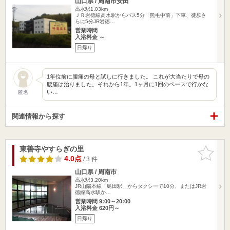
山口県 / 周南市安田
高水駅1.03km
ＪＲ岩徳線高水駅からバス5分「熊毛中前」下車、徒歩さ
らに5分JR岩徳…
営業時間
入浴料金 ～
日帰り
1年位前に腰痛の母と試しに行きました。 これが大当たりで母の
腰痛は治りました。それから1年。1ヶ月に1回のペースで行かな
い…
匿名
関連情報から探す
東善寺やすらぎの里
お気に入
りに追加
4.0点
/ 3 件
山口県 / 周南市
高水駅3.20km
JR山陽本線「島田駅」からタクシーで10分、またはJR岩
徳線高水駅か…
営業時間 9:00～20:00
入浴料金 620円～
日帰り