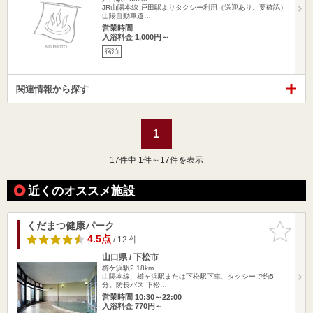
JR山陽本線 戸田駅よりタクシー利用（送迎あり。要確認）
山陽自動車道…
営業時間
入浴料金 1,000円～
宿泊
関連情報から探す
1
17
件中 1件～17件を表示
近くのオススメ施設
くだまつ健康パーク
お気に入
りに追加
4.5点
/ 12 件
山口県 / 下松市
櫛ケ浜駅2.18km
山陽本線、櫛ヶ浜駅または下松駅下車、タクシーで約5
分。防長バス 下松…
営業時間 10:30～22:00
入浴料金 770円～