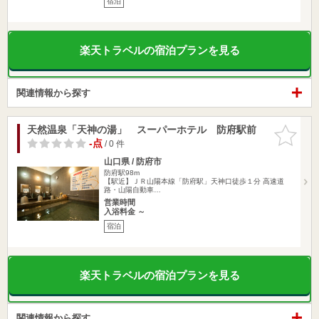
宿泊
楽天トラベルの宿泊プランを見る
関連情報から探す
天然温泉「天神の湯」 スーパーホテル 防府駅前
お気に入
りに追加
-点
/ 0 件
山口県 / 防府市
防府駅98m
【駅近】ＪＲ山陽本線「防府駅」天神口徒歩１分 高速道
路・山陽自動車…
営業時間
入浴料金 ～
宿泊
楽天トラベルの宿泊プランを見る
関連情報から探す