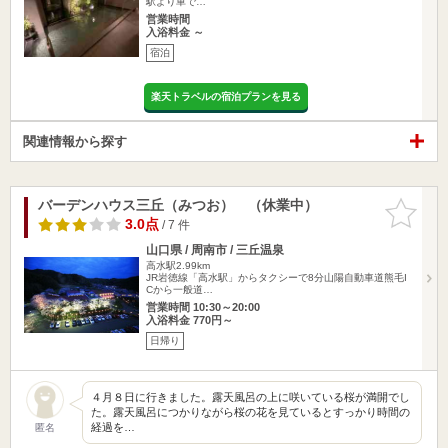
駅より車で…
営業時間
入浴料金 ～
宿泊
楽天トラベルの宿泊プランを見る
関連情報から探す
バーデンハウス三丘（みつお） （休業中）
お気に入
りに追加
3.0点
/ 7 件
山口県 / 周南市 / 三丘温泉
高水駅2.99km
JR岩徳線「高水駅」からタクシーで8分山陽自動車道熊毛I
Cから一般道…
営業時間 10:30～20:00
入浴料金 770円～
日帰り
４月８日に行きました。露天風呂の上に咲いている桜が満開でし
た。露天風呂につかりながら桜の花を見ているとすっかり時間の
経過を…
匿名