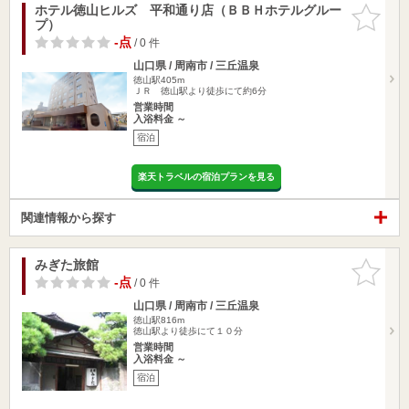
ホテル徳山ヒルズ 平和通り店（ＢＢＨホテルグルー
お気に入
プ）
りに追加
-点
/ 0 件
山口県 / 周南市 / 三丘温泉
徳山駅405m
ＪＲ 徳山駅より徒歩にて約6分
営業時間
入浴料金 ～
宿泊
楽天トラベルの宿泊プランを見る
関連情報から探す
みぎた旅館
お気に入
りに追加
-点
/ 0 件
山口県 / 周南市 / 三丘温泉
徳山駅816m
徳山駅より徒歩にて１０分
営業時間
入浴料金 ～
宿泊