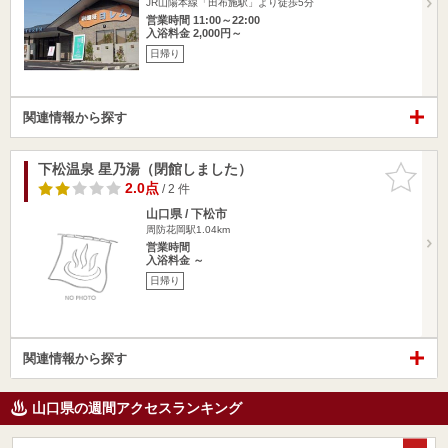
JR山陽本線「田布施駅」より徒歩5分
営業時間 11:00～22:00
入浴料金 2,000円～
日帰り
関連情報から探す
下松温泉 星乃湯（閉館しました）
お気に入
りに追加
2.0点
/ 2 件
山口県 / 下松市
周防花岡駅1.04km
営業時間
入浴料金 ～
日帰り
関連情報から探す
山口県の週間アクセスランキング