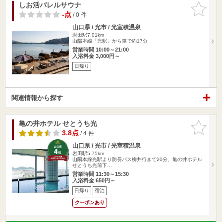
しお活バレルサウナ
お気に入
りに追加
-点
/ 0 件
山口県 / 光市 / 光室積温泉
岩田駅7.01km
山陽本線「光駅」から車で約17分
営業時間 10:00～21:00
入浴料金 3,000円～
日帰り
関連情報から探す
亀の井ホテル せとうち光
お気に入
りに追加
3.8点
/ 4 件
山口県 / 光市 / 光室積温泉
岩田駅5.75km
山陽本線光駅より防長バス柳井行きで20分、亀の井ホテル
せとうち光前下…
営業時間 11:30～15:30
入浴料金 650円～
日帰り
宿泊
クーポンあり