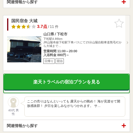
関連情報から探す
国民宿舎 大城
お気に入
りに追加
3.7点
/ 11 件
山口県 / 下松市
下松駅4.86km
JR山陽本線下松駅下車バスにて15分山陽自動車道熊毛ICか
ら大城まで…
営業時間 11:00～20:00
入浴料金 880円～
日帰り
宿泊
楽天トラベルの宿泊プランを見る
ここの売りはなんといっても 露天からの眺め！ 海が見渡せて開
放感抜群！ 夕日を楽しみながらつかれます。 サ…
40代 男
性
関連情報から探す