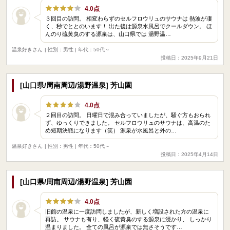
4.0点
３回目の訪問。 相変わらずのセルフロウリュのサウナは 熱波が凄
く、秒でととのいます！ 出た後は源泉水風呂でクールダウン。 ほ
んのり硫黄臭のする源泉は、山口県では 湯野温…
温泉好きさん
| 性別：男性 | 年代：50代～
投稿日：2025年9月21日
[山口県/周南周辺/湯野温泉] 芳山園
4.0点
２回目の訪問。 日曜日で混み合っていましたが、騒ぐ方もおられ
ず、ゆっくりできました。 セルフロウリュのサウナは、高温のた
め短期決戦になります（笑） 源泉が水風呂と外の…
温泉好きさん
| 性別：男性 | 年代：50代～
投稿日：2025年4月14日
[山口県/周南周辺/湯野温泉] 芳山園
4.0点
旧館の温泉に一度訪問しましたが、新しく増設された方の温泉に
再訪。 サウナも有り、軽く硫黄臭のする源泉に浸かり、 しっかり
温まりました。 全ての風呂が源泉では無さそうです…