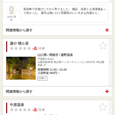
黒岩峡で沢遊びしてから寄りました。 施設、浴室とも清潔感あっ
て良かった。 露天は無いけど雰囲気のいい大きな内湯から…
40代 男
性
関連情報から探す
湯や 晴ル音
お気に入
りに追加
-点
/ 0 件
山口県 / 周南市 / 湯野温泉
戸田駅3.61km
山陽自動車道 徳山西インターチェンジより約10分 JR山陽
本線 戸…
営業時間 11:00～21:00
入浴料金 660円～
日帰り
関連情報から探す
中原温泉
お気に入
りに追加
-点
/ 0 件