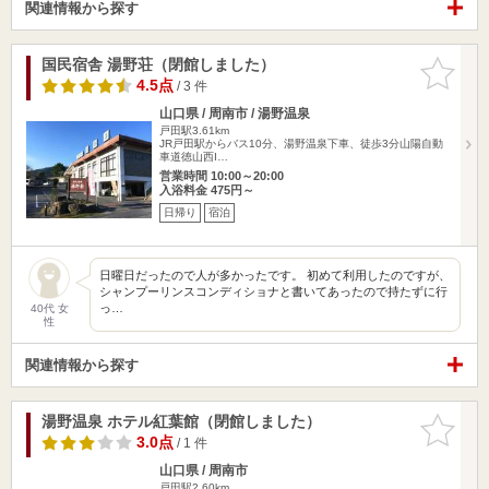
関連情報から探す
国民宿舎 湯野荘（閉館しました）
お気に入
りに追加
4.5点
/ 3 件
山口県 / 周南市 / 湯野温泉
戸田駅3.61km
JR戸田駅からバス10分、湯野温泉下車、徒歩3分山陽自動
車道徳山西I…
営業時間 10:00～20:00
入浴料金 475円～
日帰り
宿泊
日曜日だったので人が多かったです。 初めて利用したのですが、
シャンプーリンスコンディショナと書いてあったので持たずに行
っ…
40代 女
性
関連情報から探す
湯野温泉 ホテル紅葉館（閉館しました）
お気に入
りに追加
3.0点
/ 1 件
山口県 / 周南市
戸田駅2.60km