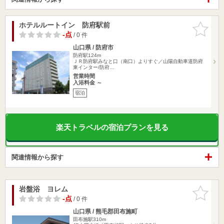
ホテルルートイン 防府駅前
お気に入
りに追加
-点
/ 0 件
山口県 / 防府市
防府駅124m
ＪＲ防府駅みなと口（南口）よりすぐ／山陽自動車道防府
東インター/防府…
営業時間
入浴料金 ～
宿泊
楽天トラベルの宿泊プランを見る
関連情報から探す
岩盤浴 ヨレム
お気に入
りに追加
-点
/ 0 件
山口県 / 熊毛郡田布施町
田布施駅310m