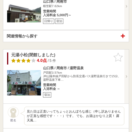
山口県 / 周南市
根笠駅7.62km
営業時間
入浴料金 5,000円～
日帰り
宿泊
関連情報から探す
元湯小松(閉館しました)
お気に入
りに追加
4.0点
/ 5 件
山口県 / 周南市 / 湯野温泉
戸田駅3.57km
JR山陽本線戸田駅から防長交通バス湯野温泉行きで15分、
湯野温泉下車…
営業時間
入浴料金 ～
宿泊
見た目は正直いってちょっとおんぼろな感じ（申し訳ありません
が正直な感想です・・・）です。 でも、お湯はかなり上質！ 露
天風…
匿名