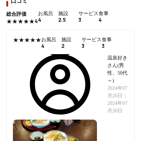
口コミ
お風呂
施設
サービス
食事
総合評価
4
2.5
3
4
4
★
★
★
★
★
★
★
★
★
★
お風呂
施設
サービス
食事
4
2
3
3
温泉好き
さん(
男
性
、
50代
～
)
2024年07
月20日
：
2024年07
月20日