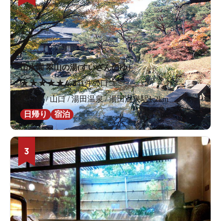
山水園 翠山の湯(すいざんのゆ）
★
★
★
★
★
4.3
41件の口コミ
山口県 / 山口 / 湯田温泉 / 湯田温泉駅1.2km
日帰り
宿泊
3