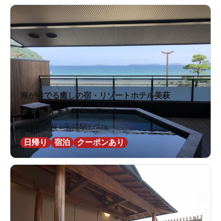
海が奏でる癒しの宿・リゾートホテル美萩
★
★
★
★
★
3.3
3件の口コミ
山口県 / 萩 / 玉江駅1.6km
日帰り
宿泊
クーポンあり