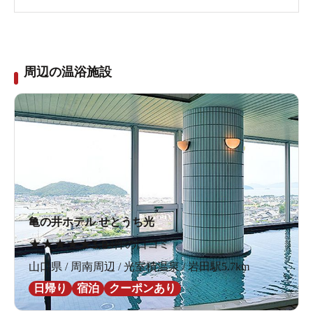
周辺の温浴施設
亀の井ホテル せとうち光
★
★
★
★
★
3.8
4件の口コミ
山口県 / 周南周辺 / 光室積温泉 / 岩田駅5.7km
日帰り
宿泊
クーポンあり