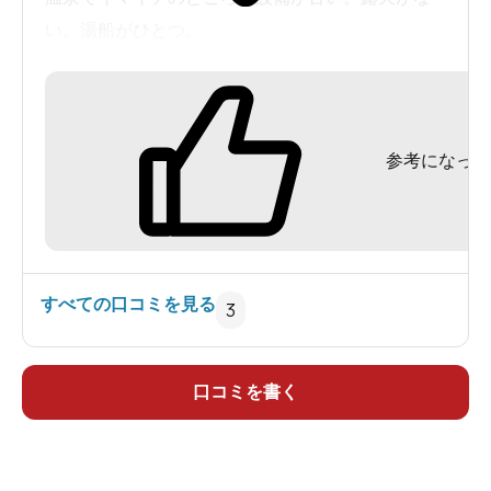
い。湯船がひとつ。
食事。これは文句なくいい。
部屋付き会食をしましたが、いいとこ。部屋が広
い。トイレやバスもある。部屋からの眺めがいい
参考になった
(せせらぎがあり、野鳥も来る)。部屋も昔ながらの
風情があるの。いまいちなところ。いかんせん古
い(但し汚くはない)。ホームページ上は3時までだ
が実際は2時半。
すべての口コミを見る
3
口コミを書く