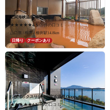
上関海峡温泉 鳩子の湯
★
★
★
★
★
4.5
120件の口コミ
山口県 / 柳井 / 柳井駅14.8km
日帰り
クーポンあり
リブマックスリゾート宮浜温泉 Ocean
★
★
★
★
★
4.1
13件の口コミ