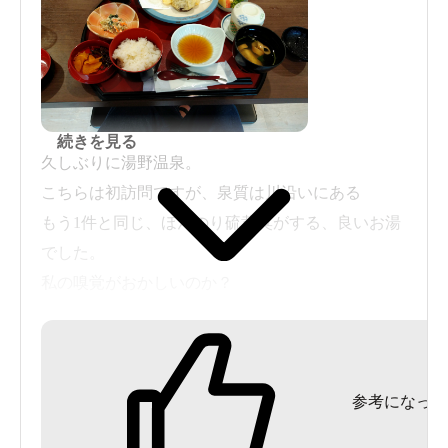
続きを見る
久しぶりに湯野温泉。
こちらは初訪問ですが、泉質は川沿いにある
もう1件と同じ、ほんのり硫黄臭がする、良いお湯
でした。
私の嗅覚がおかしいのか？
全体的に、湯を沸かす燃料（重油臭）が強く
感じられました。
参考になった
ランチと入浴料がセットで2000円のプランで、
天ぷら定食も美味しく頂きました。