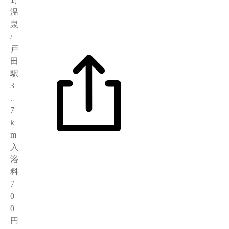
温
泉
/
戸
田
駅
3
.
7
k
m
入
浴
料
7
0
0
円