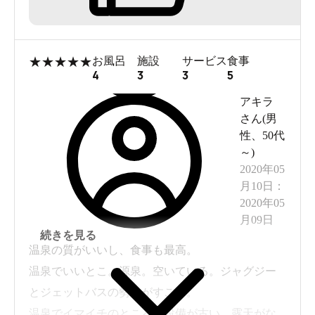
建屋全体的に老朽化が進んでますが、
これもまた風情があり良き。
★
★
★
★
★
お風呂
施設
サービス
食事
4
3
3
5
夏場の暑い昼間に訪問したため湯上り前の
アキラ
クールダウンが追いつかず、服着たら汗だくに
さん(
男
性
、
50代
なったのが辛かったです。
～
)
2020年05
珍しく、冷水の飲料サーバーが無いため
月10日
：
水分補給できません。
2020年05
月09日
更衣室に1台あれば良いかと。
続きを見る
温泉の質がいいし、食事も最高。
温泉でいいとこ。源泉。空いている。ジャグジー
とジェットバスの勢いがすごい。
温泉でイマイチのところ。設備が古い。露天がな