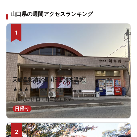
山口県の週間アクセスランキング
1
天然温泉 清水湯（旧 新清水温泉）
★
★
★
★
★
3.8
5件の口コミ
山口県 / 山口 / 山口駅1.3km
日帰り
2