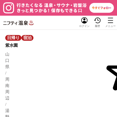
ログイン
履歴
メニュー
日帰り
宿泊
紫水園
山
口
県
/
周
南
周
辺
/
湯
野