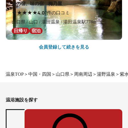
湯の宿、味の宿 梅乃屋
★
★
★
★
★
4.0
7件の口コミ
山口県 / 山口 / 湯田温泉 / 湯田温泉駅778m
日帰り
宿泊
会員登録して続きを見る
温泉TOP
＞
中国・四国
＞
山口県
＞
周南周辺
＞
湯野温泉
＞
紫
温浴施設を探す