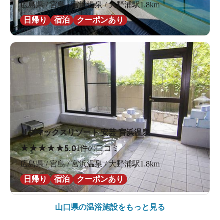
広島県 / 宮島 / 宮浜温泉 / 大野浦駅1.8km
日帰り
宿泊
クーポンあり
リブマックスリゾート 安芸 宮浜温泉
★
★
★
★
★
5.0
1件の口コミ
広島県 / 宮島 / 宮浜温泉 / 大野浦駅1.8km
日帰り
宿泊
クーポンあり
山口県の
温浴施設をもっと見る