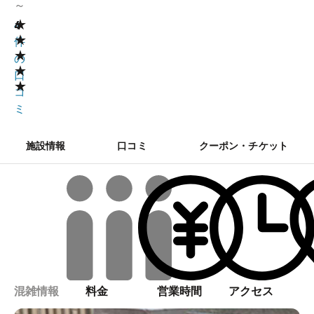
～
★
4
4
★
件
★
の
★
口
★
コ
ミ
施設情報
口コミ
クーポン・チケット
混雑情報
料金
営業時間
アクセス