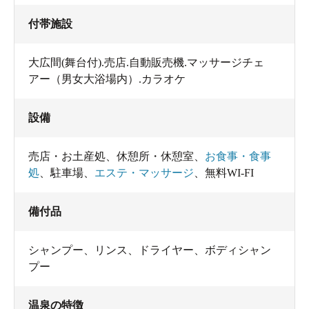
付帯施設
大広間(舞台付).売店.自動販売機.マッサージチェ
アー（男女大浴場内）.カラオケ
設備
売店・お土産処
、
休憩所・休憩室
、
お食事・食事
処
、
駐車場
、
エステ・マッサージ
、
無料WI-FI
備付品
シャンプー
、
リンス
、
ドライヤー
、
ボディシャン
プー
温泉の特徴