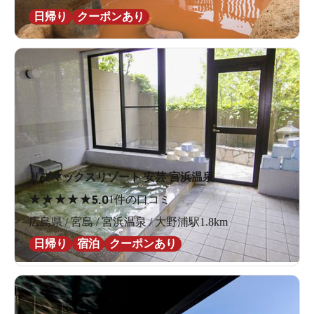
日帰り
クーポンあり
リブマックスリゾート 安芸 宮浜温泉
★
★
★
★
★
5.0
1件の口コミ
広島県 / 宮島 / 宮浜温泉 / 大野浦駅1.8km
日帰り
宿泊
クーポンあり