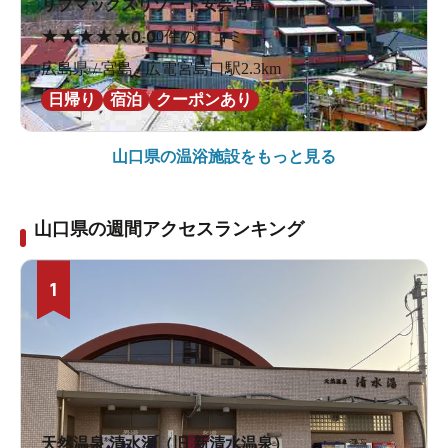
リブマックスリゾート安芸宮島
★
★
★
★
★
0.0
0件の口コミ
広島県 / 宮島 / 広電宮島口駅2.3km
日帰り
宿泊
クーポンあり
山口県の
温浴施設をもっと見る
山口県の週間アクセスランキング
1
天然温泉 清水湯（旧 新清水温泉）