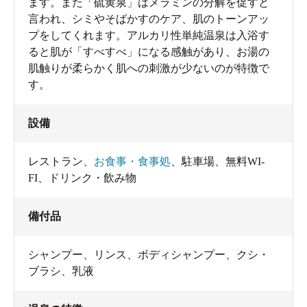
ます。また「硫黄泉」はメラミンの分解を促すと
言われ、シミやそばかすのケア、肌のトーンアッ
プをしてくれます。アルカリ性単純温泉は入浴す
ると肌が「すべすべ」になる感触があり、お湯の
肌触りが柔らかく肌への刺激が少ないのが特徴で
す。
設備
レストラン
、
お食事・食事処
、
駐車場
、
無料WI-
FI
、
ドリンク・飲み物
備付品
シャンプー
、
リンス
、
ボディシャンプー
、
クシ・
ブラシ
、
乳液