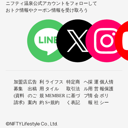
ニフティ温泉公式アカウントをフォローして
おトク情報やクーポン情報を受け取ろう
加盟店
広告
利
ライフス
特定商
ヘ
採
運
個人情
募集
出稿
用
タイル
取引法
ル
用
営
報保護
(資料
のご
規
MEMBER
に基づ
プ
情
会
ポリ
請求)
案内
約
S+規約
く表記
報
社
シー
©NIFTY Lifestyle Co., Ltd.