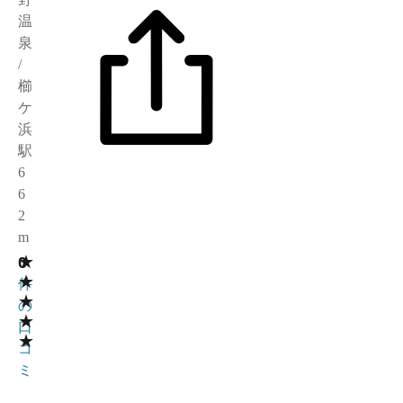
温
泉
/
櫛
ケ
浜
駅
6
6
2
m
★
0
0
★
件
★
の
★
口
★
コ
ミ