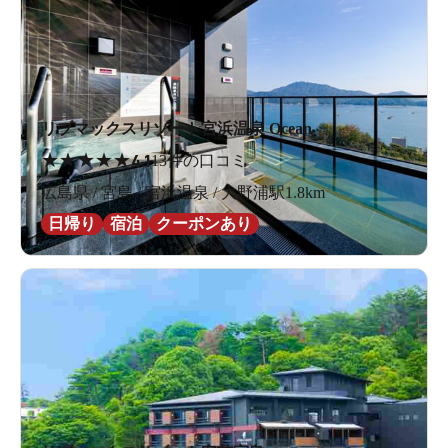
リブマックスリゾート宮浜温泉 Ocean
★
★
★
★
★
4.1
13件の口コミ
広島県 / 宮島 / 宮浜温泉 / 大野浦駅1.8km
日帰り
宿泊
クーポンあり