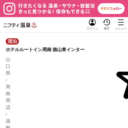
ログイン
履歴
メニュー
宿泊
ホテルルートイン周南 徳山東インター
山
口
県
/
周
南
周
辺
/
湯
野