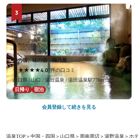
3
湯の宿、味の宿 梅乃屋
★
★
★
★
★
4.0
7件の口コミ
山口県 / 山口 / 湯田温泉 / 湯田温泉駅778m
日帰り
宿泊
会員登録して続きを見る
温泉TOP
＞
中国・四国
＞
山口県
＞
周南周辺
＞
湯野温泉
＞
ホ