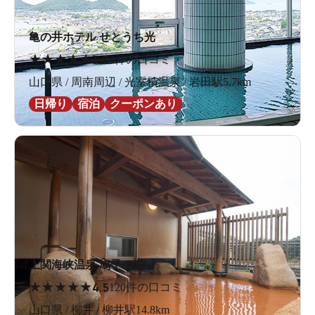
亀の井ホテル せとうち光
★
★
★
★
★
3.8
4件の口コミ
山口県 / 周南周辺 / 光室積温泉 / 岩田駅5.7km
日帰り
宿泊
クーポンあり
上関海峡温泉 鳩子の湯
★
★
★
★
★
4.5
120件の口コミ
山口県 / 柳井 / 柳井駅14.8km