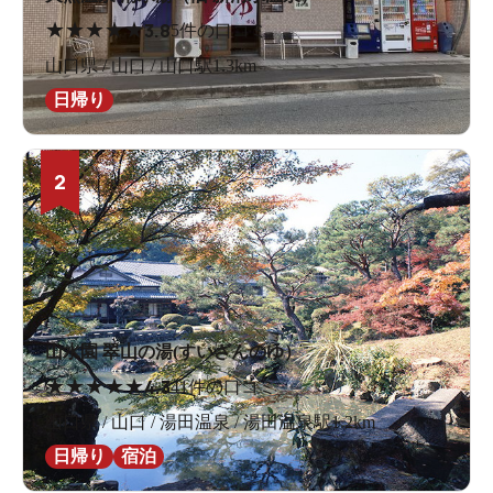
★
★
★
★
★
3.8
5件の口コミ
山口県 / 山口 / 山口駅1.3km
日帰り
2
山水園 翠山の湯(すいざんのゆ）
★
★
★
★
★
4.3
41件の口コミ
山口県 / 山口 / 湯田温泉 / 湯田温泉駅1.2km
日帰り
宿泊