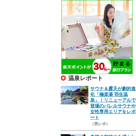
温泉レポート
サウナ＆露天が劇的進
化「極楽湯 羽生温
泉」！リニューアルで
登場のバレルサウナや
女性専用エリアをレポ
ート
（突レポ）