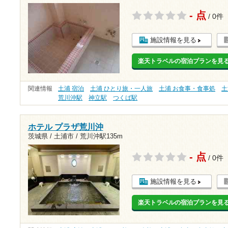
- 点
/ 0件
施設情報を見る
楽天トラベルの宿泊プランを見
関連情報
土浦 宿泊
土浦 ひとり旅・一人旅
土浦 お食事・食事処
土
荒川沖駅
神立駅
つくば駅
ホテル プラザ荒川沖
茨城県 / 土浦市 /
荒川沖駅135m
- 点
/ 0件
施設情報を見る
楽天トラベルの宿泊プランを見