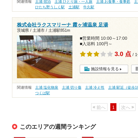
関連情報
土浦 宿泊
土浦 ひとり旅・一人旅
土浦 お食事・食事処
土
ひたち野うしく駅
土浦駅
牛久駅
株式会社ラクスマリーナ 霞ヶ浦温泉 足湯
茨城県 / 土浦市 /
土浦駅851m
■営業時間 10:00～17:00
■入浴料 100円～
3.0 点
/ 
施設情報を見る
関連情報
土浦 塩化物泉
土浦 切り傷
土浦 冷え性
土浦 駅近（徒歩1
つくば駅
前へ
1
次へ
このエリアの週間ランキング