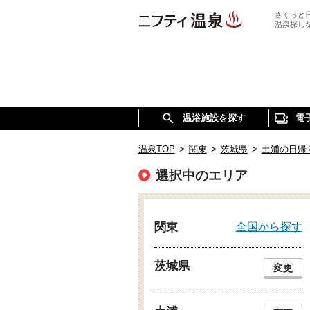
さくっと
温泉探し
温浴施設を探す
電
温泉TOP
>
関東
>
茨城県
>
土浦の日帰
選択中のエリア
全国から探す
関東
茨城県
変更