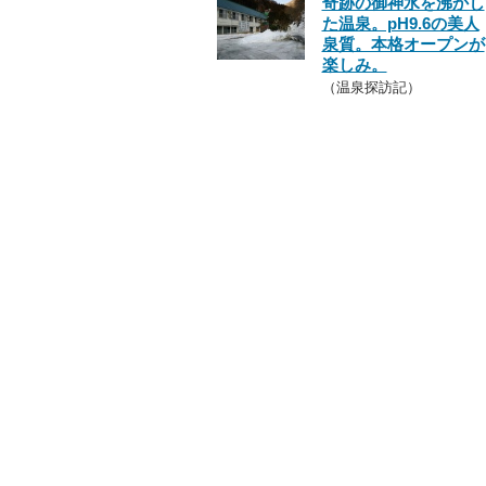
奇跡の御神水を沸かし
た温泉。pH9.6の美人
泉質。本格オープンが
楽しみ。
（温泉探訪記）