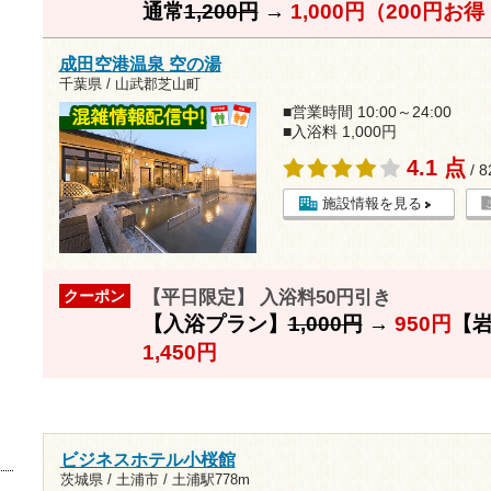
通常
1,200円
→
1,000円（200円お
成田空港温泉 空の湯
千葉県 / 山武郡芝山町
■営業時間 10:00～24:00
■入浴料 1,000円
4.1 点
/ 
施設情報を見る
【平日限定】 入浴料50円引き
クーポン
【入浴プラン】
1,000円
→
950円
【
1,450円
ビジネスホテル小桜館
茨城県 / 土浦市 /
土浦駅778m