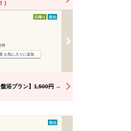
得！）
日帰り
宿泊
>
82件
お気に入りに追加
>
岩盤浴プラン】
1,500円
→
宿泊