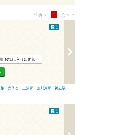
前へ
1
次へ
宿泊
>
お気に入りに追加
る
子旅・女子会
土浦駅
荒川沖駅
神立駅
宿泊
>