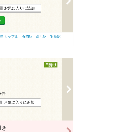
お気に入りに追加
る
浦 カップル
石岡駅
高浜駅
羽鳥駅
日帰り
>
42件
お気に入りに追加
引き
>