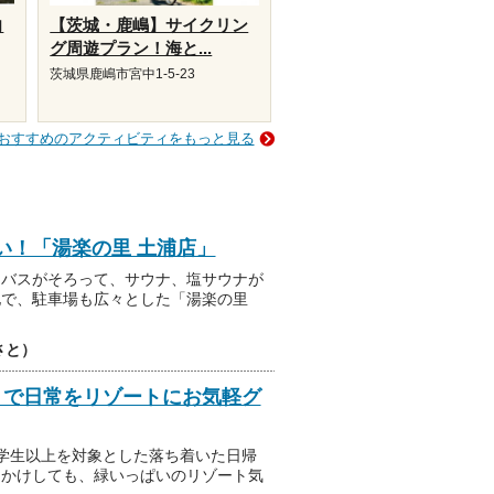
向
【茨城・鹿嶋】サイクリン
グ周遊プラン！海と...
茨城県鹿嶋市宮中1-5-23
おすすめのアクティビティをもっと見る
い！「湯楽の里 土浦店」
ンバスがそろって、サウナ、塩サウナが
地で、駐車場も広々とした「湯楽の里
さと）
」で日常をリゾートにお気軽グ
小学生以上を対象とした落ち着いた日帰
出かけしても、緑いっぱいのリゾート気