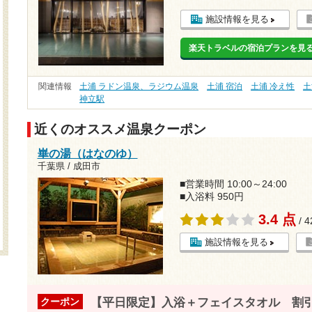
施設情報を見る
楽天トラベルの宿泊プランを見
関連情報
土浦 ラドン温泉、ラジウム温泉
土浦 宿泊
土浦 冷え性
土
神立駅
近くのオススメ温泉クーポン
崋の湯（はなのゆ）
千葉県 / 成田市
■営業時間 10:00～24:00
■入浴料 950円
3.4 点
/ 
施設情報を見る
【平日限定】入浴＋フェイスタオル 割
クーポン