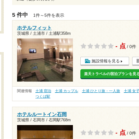
5 件中
1件～5件を表示
ホテルフィット
茨城県 / 土浦市 /
土浦駅358m
- 点
/ 0件
施設情報を見る
楽天トラベルの宿泊プランを見
関連情報
土浦 宿泊
土浦 カップル
土浦 ひとり旅・一人旅
土浦 女
つくば駅
ホテルルートイン石岡
茨城県 / 石岡市 /
石岡駅768m
- 点
/ 0件