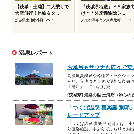
【茨城・土浦】二人乗りで
『茨城県稲敷』＊＊家族
大空飛行！体験＆タ...
け＊＊外来種駆除シ...
茨城県土浦市小野126-7
東京都調布市深大寺元町2-1-12
温泉レポート
お風呂もサウナも広々で安
高濃度炭酸泉や各種アトラクショ
あり、立地はアクセス便利な市街
土浦店」。 これだけ充…
[茨城県] 湯楽の里 土浦店（ゆらの
「つくば温泉 喜楽里 別邸
レードアップ
「つくば温泉 喜楽里 別邸」は、
り温浴施設。手ぶらでふらりとお