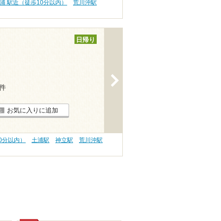
浦 駅近（徒歩10分以内）
荒川沖駅
日帰り
>
1件
お気に入りに追加
0分以内）
土浦駅
神立駅
荒川沖駅