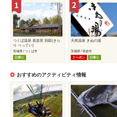
つくば温泉 喜楽里 別邸(きら
天然温泉 きぬの湯
り べってい)
茨城県 / つくば市
茨城県 / 常総市
日帰り
クーポン
日帰り
おすすめのアクティビティ情報