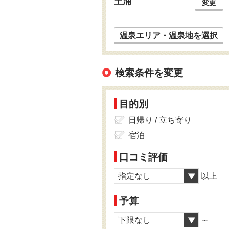
土浦
変更
温泉エリア・温泉地を選択
検索条件を変更
目的別
日帰り / 立ち寄り
宿泊
口コミ評価
指定なし
以上
予算
下限なし
～