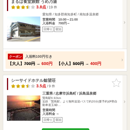
まるは食堂旅館 うめ乃湯
3.8点
/ 19 件
愛知県 / 知多郡南知多町 / 南知多温泉郷
営業時間 10:00～21:00
入浴料金 700円～
日帰り
宿泊
入浴料100円引き
クーポン
【大人】
700円
→
600円
【小人】
500円
→
400円
シーサイドホテル鯨望荘
お気に入
りに追加
3.5点
/ 9 件
三重県 / 志摩市浜島町 / 浜島温泉郷
賢島駅6.92km
近鉄「賢島駅」より無料送迎バスで約20分(要予約)伊勢自
動車道玉城I…
営業時間
入浴料金 ～
日帰り
宿泊