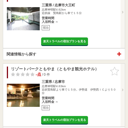
三重県 / 志摩市大王町
志摩神明駅4.62km
近鉄線 賢島駅から車で１５分
営業時間
入浴料金 ～
宿泊
楽天トラベルの宿泊プランを見る
関連情報から探す
リゾートパークともやま（ともやま観光ホテル）
お気に入
りに追加
-点
/ 0 件
三重県 / 志摩市
志摩神明駅4.63km
近鉄賢島駅より車で１５分。伊勢道 伊勢西ＩＣより５０
分
営業時間
入浴料金 ～
宿泊
楽天トラベルの宿泊プランを見る