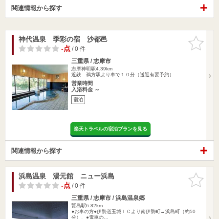
関連情報から探す
神代温泉 季彩の宿 沙都邑
お気に入
りに追加
-点
/ 0 件
三重県 / 志摩市
志摩神明駅4.39km
近鉄 鵜方駅より車で１０分（送迎有要予約）
営業時間
入浴料金 ～
宿泊
楽天トラベルの宿泊プランを見る
関連情報から探す
浜島温泉 湯元館 ニュー浜島
お気に入
りに追加
-点
/ 0 件
三重県 / 志摩市 / 浜島温泉郷
賢島駅6.82km
●お車の方●伊勢道玉城ＩＣより南伊勢町→浜島町（約50
分）、●電車の…