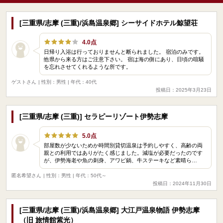
[三重県/志摩 (三重)/浜島温泉郷] シーサイドホテル鯨望荘
4.0点
日帰り入浴は行っておりませんと断られました。 宿泊のみです。
他県から来る方はご注意下さい。 宿は海の側にあり、日頃の喧騒
を忘れさせてくれるような所です。
ゲストさん
| 性別：男性 | 年代：40代
投稿日：2025年3月23日
[三重県/志摩 (三重)] セラピーリゾート伊勢志摩
5.0点
部屋数が少ないためか時間別貸切温泉は予約しやすく、高齢の両
親との利用ではありがたく感じました。減塩が必要だったのです
が、伊勢海老や魚の刺身、アワビ鍋、牛ステーキなど素晴ら…
匿名希望さん
| 性別：男性 | 年代：50代～
投稿日：2024年11月30日
[三重県/志摩 (三重)/浜島温泉郷] 大江戸温泉物語 伊勢志摩
（旧 旅情館紫光）