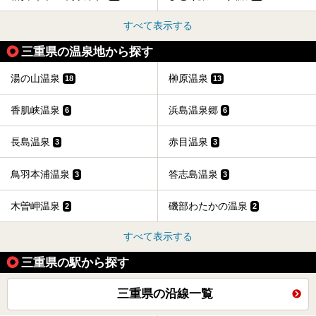
すべて表示する
三重県の温泉地から探す
湯の山温泉
榊原温泉
18
13
香肌峡温泉
浜島温泉郷
6
6
長島温泉
赤目温泉
3
3
鳥羽本浦温泉
答志島温泉
3
3
木曽岬温泉
磯部わたかの温泉
2
2
すべて表示する
三重県の駅から探す
三重県の沿線一覧