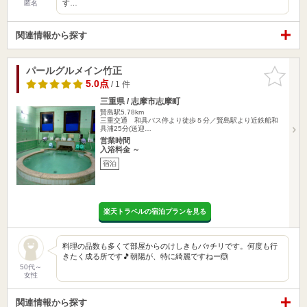
す…
匿名
関連情報から探す
パールグルメイン竹正
お気に入
りに追加
5.0点
/ 1 件
三重県 / 志摩市志摩町
賢島駅5.78km
三重交通 和具バス停より徒歩５分／賢島駅より近鉄船和
具浦25分(送迎…
営業時間
入浴料金 ～
宿泊
楽天トラベルの宿泊プランを見る
料理の品数も多くて部屋からのけしきもバｯチリです。何度も行
きたく成る所です🎵朝陽が、特に綺麗ですねー🙆
50代～
女性
関連情報から探す