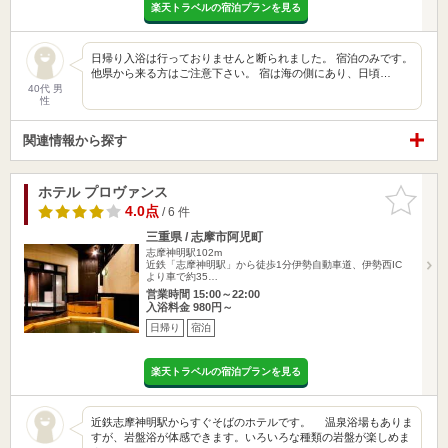
楽天トラベルの宿泊プランを見る
日帰り入浴は行っておりませんと断られました。 宿泊のみです。
他県から来る方はご注意下さい。 宿は海の側にあり、日頃…
40代 男
性
関連情報から探す
ホテル プロヴァンス
お気に入
りに追加
4.0点
/ 6 件
三重県 / 志摩市阿児町
志摩神明駅102m
近鉄「志摩神明駅」から徒歩1分伊勢自動車道、伊勢西IC
より車で約35…
営業時間 15:00～22:00
入浴料金 980円～
日帰り
宿泊
楽天トラベルの宿泊プランを見る
近鉄志摩神明駅からすぐそばのホテルです。 温泉浴場もありま
すが、岩盤浴が体感できます。いろいろな種類の岩盤が楽しめま