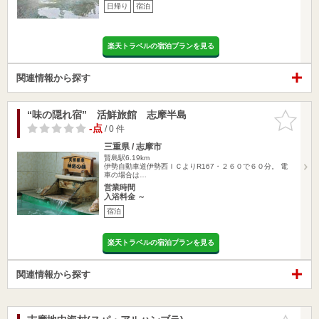
日帰り
宿泊
楽天トラベルの宿泊プランを見る
関連情報から探す
“味の隠れ宿” 活鮮旅館 志摩半島
お気に入
りに追加
-点
/ 0 件
三重県 / 志摩市
賢島駅6.19km
伊勢自動車道伊勢西ＩＣよりR167・２６０で６０分。 電
車の場合は…
営業時間
入浴料金 ～
宿泊
楽天トラベルの宿泊プランを見る
関連情報から探す