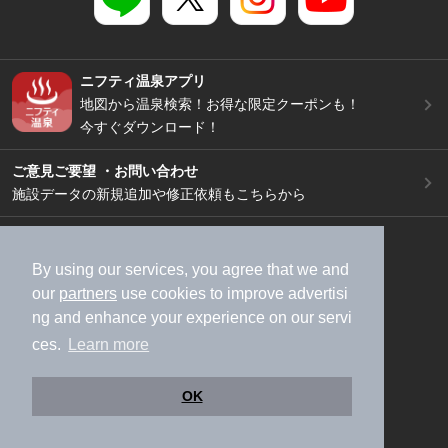
ニフティ温泉アプリ
地図から温泉検索！お得な限定クーポンも！
今すぐダウンロード！
ご意見ご要望 ・お問い合わせ
施設データの新規追加や修正依頼もこちらから
スマートフォン
/
PC
加盟店募集（資料請求）
広告出稿のご案内
By using our services, you agree that we and
our
partners
use cookies to improve advertisi
利用規約
ライフスタイルMEMBERS+規約
ng and enhance your experience on our servi
特定商取引法に基づく表記
ヘルプ
採用情報
ces.
Learn more
運営会社
個人情報保護ポリシー
©NIFTY Lifestyle Co., Ltd.
OK