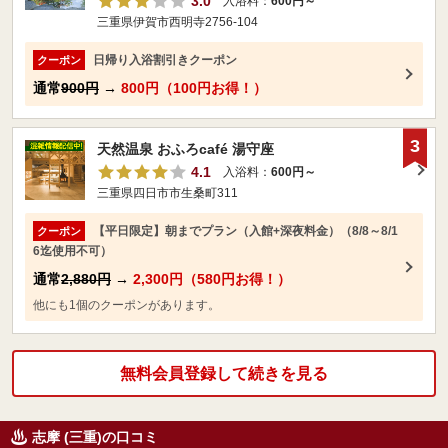
3.0
入浴料：
600円～
三重県伊賀市西明寺2756-104
日帰り入浴割引きクーポン
クーポン
通常
900円
→
800円（100円お得！）
3
天然温泉 おふろcafé 湯守座
4.1
入浴料：
600円～
三重県四日市市生桑町311
【平日限定】朝までプラン（入館+深夜料金）（8/8～8/1
クーポン
6迄使用不可）
通常
2,880円
→
2,300円（580円お得！）
他にも1個のクーポンがあります。
無料会員登録して続きを見る
志摩 (三重)の口コミ