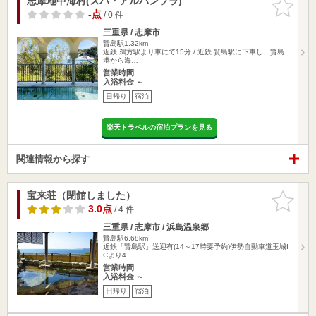
志摩地中海村(スパ・アルハンブラ)
お気に入
りに追加
-点
/ 0 件
三重県 / 志摩市
賢島駅1.32km
近鉄 鵜方駅より車にて15分 / 近鉄 賢島駅に下車し、賢島
港から海…
営業時間
入浴料金 ～
日帰り
宿泊
楽天トラベルの宿泊プランを見る
関連情報から探す
宝来荘（閉館しました）
お気に入
りに追加
3.0点
/ 4 件
三重県 / 志摩市 / 浜島温泉郷
賢島駅6.68km
近鉄「賢島駅」送迎有(14～17時要予約)伊勢自動車道玉城I
Cより4…
営業時間
入浴料金 ～
日帰り
宿泊