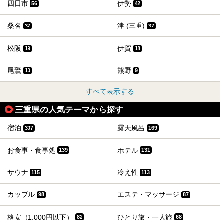
四日市
伊勢
56
42
桑名
津 (三重)
37
37
松阪
伊賀
19
18
尾鷲
熊野
10
9
すべて表示する
三重県の人気テーマから探す
宿泊
露天風呂
307
169
お食事・食事処
ホテル
139
131
サウナ
冷え性
115
113
カップル
エステ・マッサージ
98
87
格安（1,000円以下）
ひとり旅・一人旅
82
68