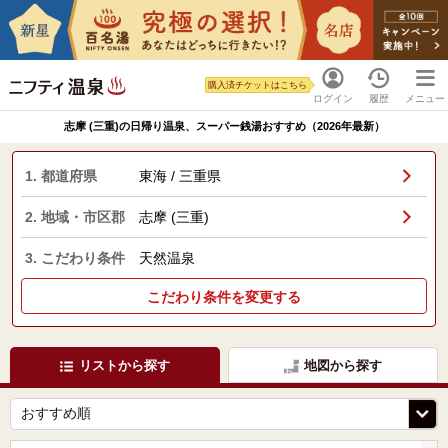
購入済チケットはこちら
ログイン
履歴
メニュー
志摩 (三重)の日帰り温泉、スーパー銭湯おすすめ（2026年最新）
1. 都道府県
東海 / 三重県
2. 地域・市区郡
志摩 (三重)
3. こだわり条件
天然温泉
こだわり条件を変更する
リストから探す
地図から探す