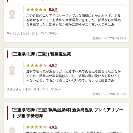
5.0点
この近郊のエリアではリーズナブルな価格にもかかわらず、夕食
も朝食もメニューも豊富で大変満足できました。部屋からの眺め
も素敵でした。部屋も広く確かに建物が若干古いところはあ…
Toshiさん
| 性別：男性 | 年代：50代～
投稿日：2022年5月11日
[三重県/志摩 (三重)] 賢島宝生苑
4.0点
透明で塩っ気があるけど、ぬるすべ系でぬるぬる度合はなかなか
でした。露天以外塩素臭はないし、結構お湯の使い方も良いんじ
ゃないかと。でもかけ流しじゃないので、ちょっと総合の点…
まさおさん
| 性別：男性 | 年代：50代～
投稿日：2022年3月22日
[三重県/志摩 (三重)/浜島温泉郷] 新浜島温泉 プレミアリゾー
ト 夕雅 伊勢志摩
4.0点
女房孝行で1泊したが温泉も広く感じよく外湯も有り、この近くの