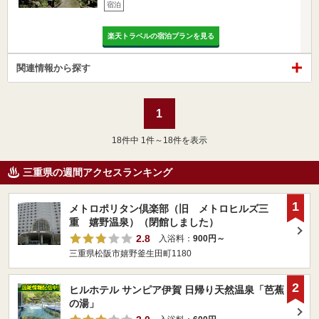
宿泊
楽天トラベルの宿泊プランを見る
関連情報から探す
1
18
件中 1件～18件を表示
三重県の週間アクセスランキング
1
メトロポリタン倶楽部（旧 メトロヒルズ三
重 嬉野温泉）（閉館しました）
2.8
入浴料：
900円～
三重県松阪市嬉野釜生田町1180
2
ヒルホテル サンピア伊賀 日帰り天然温泉「芭蕉
の湯」