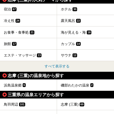
宿泊
ホテル
67
30
冷え性
露天風呂
24
22
お食事・食事処
海が見える・海
21
18
旅館
カップル
17
14
エステ・マッサージ
サウナ
13
12
すべて表示する
志摩 (三重)の温泉地から探す
浜島温泉郷
磯部わたかの温泉
6
2
三重県の温泉エリアから探す
鳥羽周辺
志摩 (三重)
101
69