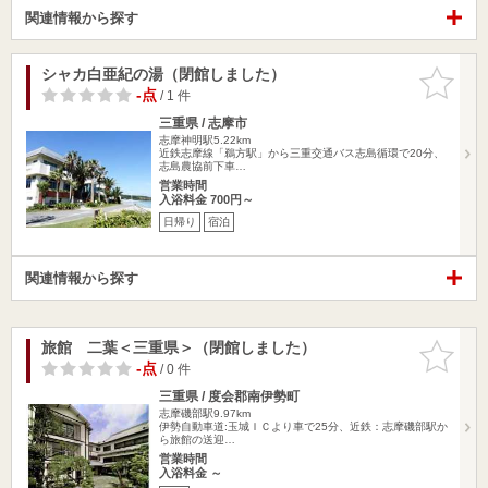
関連情報から探す
シャカ白亜紀の湯（閉館しました）
お気に入
りに追加
-点
/ 1 件
三重県 / 志摩市
志摩神明駅5.22km
近鉄志摩線「鵜方駅」から三重交通バス志島循環で20分、
志島農協前下車…
営業時間
入浴料金 700円～
日帰り
宿泊
関連情報から探す
旅館 二葉＜三重県＞（閉館しました）
お気に入
りに追加
-点
/ 0 件
三重県 / 度会郡南伊勢町
志摩磯部駅9.97km
伊勢自動車道:玉城ＩＣより車で25分、近鉄：志摩磯部駅か
ら旅館の送迎…
営業時間
入浴料金 ～