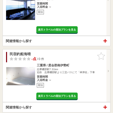
営業時間
入浴料金 ～
宿泊
楽天トラベルの宿泊プランを見る
関連情報から探す
民宿釣船海晴
お気に入
りに追加
-点
/ 0 件
三重県 / 度会郡南伊勢町
志摩磯部駅7.31km
近鉄 志摩磯部駅より三交バスにて「神津佐」下車
営業時間
入浴料金 ～
宿泊
楽天トラベルの宿泊プランを見る
関連情報から探す