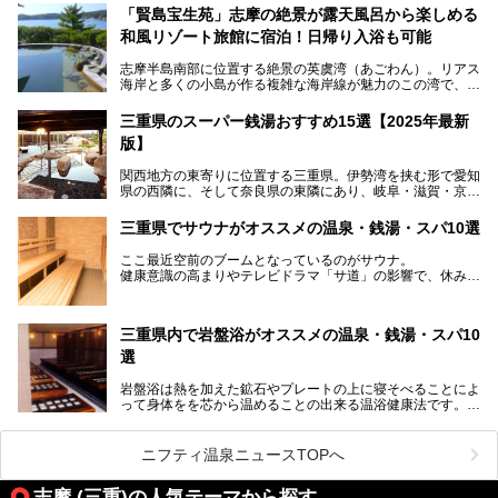
泊が楽しめる施設として2024年4月に新しく生まれ変わりま
「賢島宝生苑」志摩の絶景が露天風呂から楽しめる
した！
和風リゾート旅館に宿泊！日帰り入浴も可能
三重県在住で温泉・サウナ好きな私もずっと行きたいと思っ
志摩半島南部に位置する絶景の英虞湾（あごわん）。リアス
ていた施設……。今回は、地元の方から観光客まで楽しめる
海岸と多くの小島が作る複雑な海岸線が魅力のこの湾で、最
「おふろcafé あげき温泉」をじっくりご紹介していきま
大の島である賢島の景勝地に建ち、お部屋からも露天風呂か
す。
らも英虞湾が一望できる人気の旅館「賢島宝生苑（かしこじ
三重県のスーパー銭湯おすすめ15選【2025年最新
まほうじょうえん）」をご紹介します。日帰り入浴もできま
版】
すよ！
関西地方の東寄りに位置する三重県。伊勢湾を挟む形で愛知
───
県の西隣に、そして奈良県の東隣にあり、岐阜・滋賀・京
提供元：賢島宝生苑【PR】
都・和歌山の各県とも接しています。
この記事は賢島宝生苑のPR記事です。
伊勢神宮を擁する伊勢志摩や、世界遺産に登録された熊野古
三重県でサウナがオススメの温泉・銭湯・スパ10選
道をはじめ、鳥羽水族館、忍者の里・伊賀、鈴鹿サーキッ
ト、松坂牛に伊勢海老……と、観光＆グルメの宝庫です。
ここ最近空前のブームとなっているのがサウナ。
東からも西からも訪れやすい三重県には、ハイクオリティな
健康意識の高まりやテレビドラマ「サ道」の影響で、休みの
スーパー銭湯がたくさん！お風呂も食事もコスパもいい、お
日には「サ活」を楽しむ人が増えています！
すすめ施設の数々をご紹介します。
そこで今回は、観光地としても人気の三重県でおすすめした
三重県内で岩盤浴がオススメの温泉・銭湯・スパ10
いサウナのある温泉や銭湯、スパをご紹介。
気軽に立ち寄れてリラックス効果の高いサウナで、日頃の疲
選
れをリフレッシュしませんか？
岩盤浴は熱を加えた鉱石やプレートの上に寝そべることによ
って身体をを芯から温めることの出来る温浴健康法です。じ
んわりと身体の内部を温めて発汗を促すことでリラックス効
果だけではなく、代謝が高まり健康や美容にも良い影響が期
待できます。今回はそんな岩盤浴にこだわった、三重県内の
ニフティ温泉ニュースTOPへ
オススメ温泉・銭湯・スパ10ヶ所を紹介させていただきま
す。
志摩 (三重)の人気テーマから探す