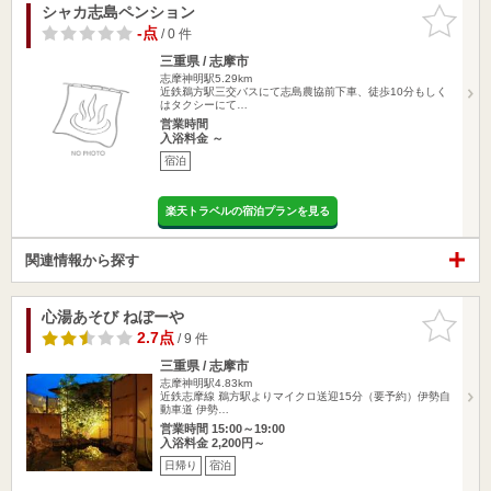
シャカ志島ペンション
お気に入
りに追加
-点
/ 0 件
三重県 / 志摩市
志摩神明駅5.29km
近鉄鵜方駅三交バスにて志島農協前下車、徒歩10分もしく
はタクシーにて…
営業時間
入浴料金 ～
宿泊
楽天トラベルの宿泊プランを見る
関連情報から探す
心湯あそび ねぼーや
お気に入
りに追加
2.7点
/ 9 件
三重県 / 志摩市
志摩神明駅4.83km
近鉄志摩線 鵜方駅よりマイクロ送迎15分（要予約）伊勢自
動車道 伊勢…
営業時間 15:00～19:00
入浴料金 2,200円～
日帰り
宿泊