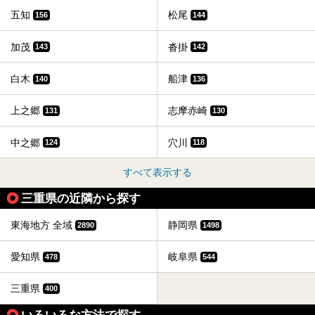
五知
松尾
156
144
加茂
沓掛
143
142
白木
船津
140
136
上之郷
志摩赤崎
131
130
中之郷
穴川
124
118
すべて表示する
三重県の近隣から探す
東海地方 全域
静岡県
2890
1498
愛知県
岐阜県
478
544
三重県
400