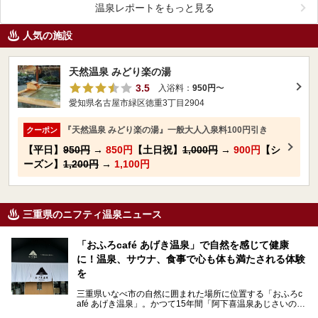
温泉レポートをもっと見る
人気の施設
天然温泉 みどり楽の湯
3.5
入浴料：
950円
〜
愛知県名古屋市緑区徳重3丁目2904
『天然温泉 みどり楽の湯』一般大人入泉料100円引き
クーポン
【平日】
950円
→
850円
【土日祝】
1,000円
→
900円
【シ
ーズン】
1,200円
→
1,100円
三重県のニフティ温泉ニュース
「おふろcafé あげき温泉」で自然を感じて健康
に！温泉、サウナ、食事で心も体も満たされる体験
を
三重県いなべ市の自然に囲まれた場所に位置する「おふろc
afé あげき温泉」。かつて15年間「阿下喜温泉あじさいの
里」として親しまれてきた施設が、温泉、サウナ、食事、宿