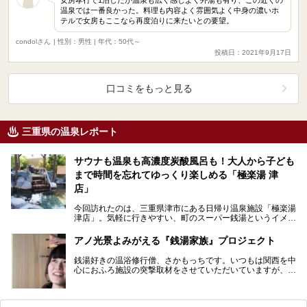
温泉では一番良かった。料理も内容よく雰囲気よく中身の濃いホ
テルで女房もここなら再度泊りに来たいとの要望。
condolさん
| 性別：男性 | 年代：50代～
投稿日：2021年9月17日
口コミをもっと見る
三重県の温泉レポート
サウナも温泉も高濃度炭酸風呂も！大人から子ども
まで時間を忘れてゆっくり楽しめる「極楽湯 津
店」
今回訪れたのは、三重県津市にある日帰り温泉施設「極楽湯
津店」。気軽に行きやすい、町のスーパー銭湯というイメー
ジの極楽湯ですが、「極楽湯 津店」では、かけ流しの…
アノ光景よみがえる『銭湯家族』プロジェクト
銭湯好きの温浴修行僧、さかもっちです。いつもは関西を中
心におふろ施設の突撃取材をさせていただいていますが、今
回は「おふろ業界」をさらに盛り上げる取り組みについて…