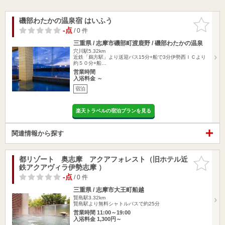
磯部わたかの温泉宿 はいふう
お気に入
りに追加
-点
/ 0 件
三重県 / 志摩市磯部町渡鹿野 / 磯部わたかの温泉
穴川駅5.32km
近鉄「鵜方駅」より送迎バス15分+船で3分伊勢西ＩＣより
約５０分+船…
営業時間
入浴料金 ～
宿泊
楽天トラベルの宿泊プランを見る
関連情報から探す
都リゾート 奥志摩 アクアフォレスト（旧ホテル近
お気に入
鉄アクアヴィラ伊勢志摩 ）
りに追加
-点
/ 0 件
三重県 / 志摩市大王町船越
賢島駅3.32km
賢島駅より無料シャトルバスで約25分
営業時間 11:00～19:00
入浴料金 1,300円～