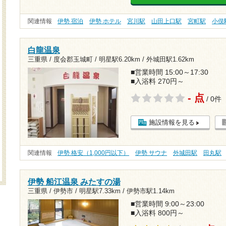
関連情報
伊勢 宿泊
伊勢 ホテル
宮川駅
山田上口駅
宮町駅
小俣
白龍温泉
三重県 / 度会郡玉城町 /
明星駅6.20km
/
外城田駅1.62km
■営業時間 15:00～17:30
■入浴料 270円～
- 点
/ 0件
施設情報を見る
関連情報
伊勢 格安（1,000円以下）
伊勢 サウナ
外城田駅
田丸駅
伊勢 船江温泉 みたすの湯
三重県 / 伊勢市 /
明星駅7.33km
/
伊勢市駅1.14km
■営業時間 9:00～23:00
■入浴料 800円～