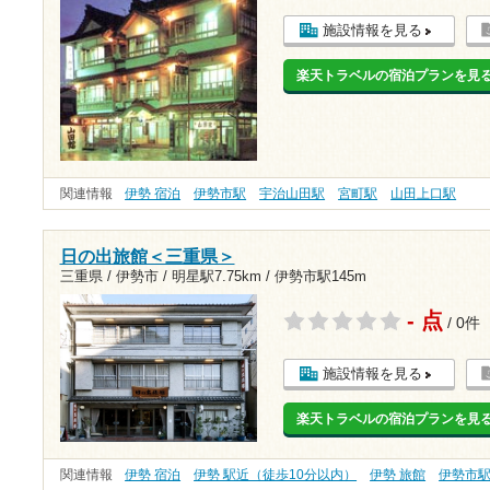
施設情報を見る
楽天トラベルの宿泊プランを見
関連情報
伊勢 宿泊
伊勢市駅
宇治山田駅
宮町駅
山田上口駅
日の出旅館＜三重県＞
三重県 / 伊勢市 /
明星駅7.75km
/
伊勢市駅145m
- 点
/ 0件
施設情報を見る
楽天トラベルの宿泊プランを見
関連情報
伊勢 宿泊
伊勢 駅近（徒歩10分以内）
伊勢 旅館
伊勢市