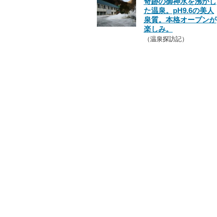
奇跡の御神水を沸かし
た温泉。pH9.6の美人
泉質。本格オープンが
楽しみ。
（温泉探訪記）