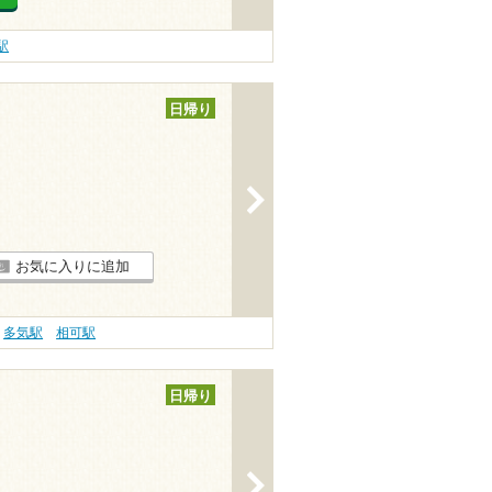
駅
日帰り
>
お気に入りに追加
多気駅
相可駅
日帰り
>