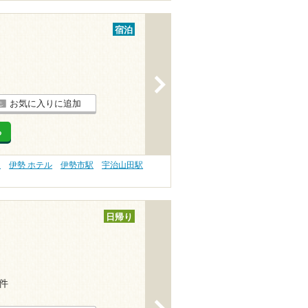
宿泊
>
お気に入りに追加
る
）
伊勢 ホテル
伊勢市駅
宇治山田駅
日帰り
6件
>