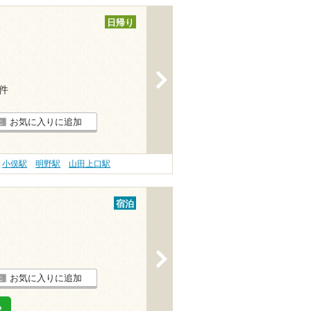
日帰り
>
3件
お気に入りに追加
小俣駅
明野駅
山田上口駅
宿泊
>
お気に入りに追加
る