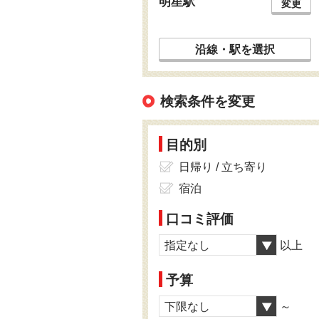
明星駅
変更
沿線・駅を選択
検索条件を変更
目的別
日帰り / 立ち寄り
宿泊
口コミ評価
指定なし
以上
予算
下限なし
～