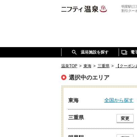
明星駅(
割引クー
温浴施設を探す
電
温泉TOP
>
東海
>
三重県
>
【クーポン
選択中のエリア
全国から探す
東海
三重県
変更