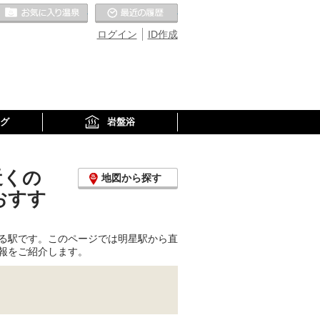
お気に入りの温泉
最近の履歴
ログイン
ID作成
グ
岩盤浴
近くの
地図から探す
おすす
る駅です。このページでは明星駅から直
報をご紹介します。