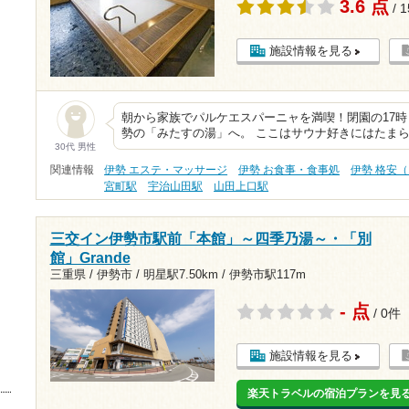
3.6 点
/ 
施設情報を見る
朝から家族でパルケエスパーニャを満喫！閉園の17
勢の「みたすの湯」へ。 ここはサウナ好きにはたま
30代 男性
関連情報
伊勢 エステ・マッサージ
伊勢 お食事・食事処
伊勢 格安（
宮町駅
宇治山田駅
山田上口駅
三交イン伊勢市駅前「本館」～四季乃湯～・「別
館」Grande
三重県 / 伊勢市 /
明星駅7.50km
/
伊勢市駅117m
- 点
/ 0件
施設情報を見る
楽天トラベルの宿泊プランを見