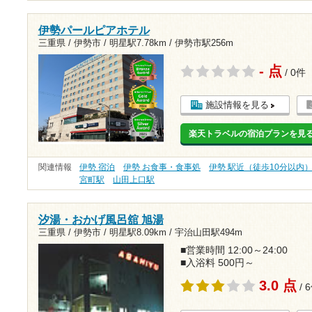
伊勢パールピアホテル
三重県 / 伊勢市 /
明星駅7.78km
/
伊勢市駅256m
- 点
/ 0件
施設情報を見る
楽天トラベルの宿泊プランを見
関連情報
伊勢 宿泊
伊勢 お食事・食事処
伊勢 駅近（徒歩10分以内
宮町駅
山田上口駅
汐湯・おかげ風呂舘 旭湯
三重県 / 伊勢市 /
明星駅8.09km
/
宇治山田駅494m
■営業時間 12:00～24:00
■入浴料 500円～
3.0 点
/ 