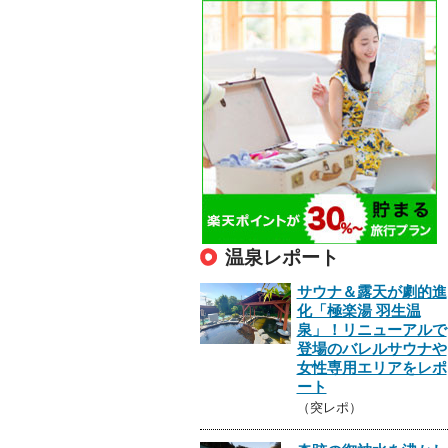
温泉レポート
サウナ＆露天が劇的進
化「極楽湯 羽生温
泉」！リニューアルで
登場のバレルサウナや
女性専用エリアをレポ
ート
（突レポ）