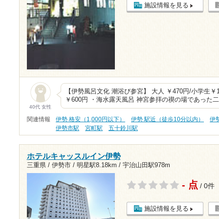
施設情報を見る
【伊勢風呂文化 潮浴び参宮】 大人 ￥470円/小学生￥
￥600円 ・海水露天風呂 神宮参拝の禊の場であった
40代 女性
関連情報
伊勢 格安（1,000円以下）
伊勢 駅近（徒歩10分以内）
伊
伊勢市駅
宮町駅
五十鈴川駅
ホテルキャッスルイン伊勢
三重県 / 伊勢市 /
明星駅8.18km
/
宇治山田駅978m
- 点
/ 0件
施設情報を見る