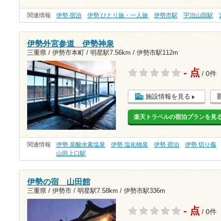
関連情報
伊勢 宿泊
伊勢 ひとり旅・一人旅
伊勢市駅
宇治山田駅
伊勢外宮参道 伊勢神泉
三重県 / 伊勢市本町 /
明星駅7.56km
/
伊勢市駅112m
- 点
/ 0件
施設情報を見る
楽天トラベルの宿泊プランを見
関連情報
伊勢 炭酸水素塩泉
伊勢 塩化物泉
伊勢 宿泊
伊勢 切り傷
山田上口駅
伊勢の宿 山田館
三重県 / 伊勢市 /
明星駅7.58km
/
伊勢市駅336m
- 点
/ 0件