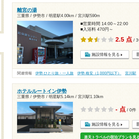
離宮の湯
三重県 / 伊勢市 /
明星駅4.00km
/
宮川駅590m
■営業時間 14:00～22:00
■入浴料 470円～
2.5 点
/ 
施設情報を見る
関連情報
伊勢 ひとり旅・一人旅
伊勢 格安（1,000円以下）
宮川駅
ホテルルートイン伊勢
三重県 / 伊勢市 /
明星駅5.14km
/
宮川駅1.10km
- 点
/ 0件
施設情報を見る
楽天トラベルの宿泊プランを見