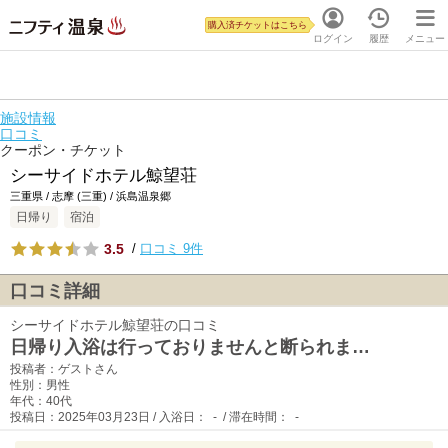
購入済チケットはこちら
ログイン
履歴
メニュー
施設情報
口コミ
クーポン・チケット
シーサイドホテル鯨望荘
三重県 / 志摩 (三重) / 浜島温泉郷
日帰り
宿泊
3.5
/
口コミ 9件
口コミ詳細
シーサイドホテル鯨望荘の口コミ
日帰り入浴は行っておりませんと断られま…
投稿者：ゲストさん
性別：男性
年代：40代
投稿日：2025年03月23日 / 入浴日： - / 滞在時間： -