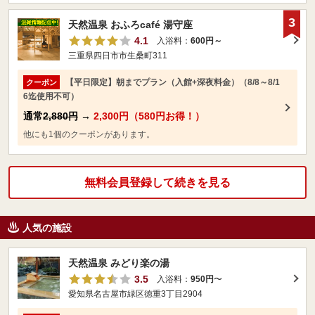
3
天然温泉 おふろcafé 湯守座
4.1
入浴料：
600円～
三重県四日市市生桑町311
【平日限定】朝までプラン（入館+深夜料金）（8/8～8/1
クーポン
6迄使用不可）
通常
2,880円
→
2,300円（580円お得！）
他にも1個のクーポンがあります。
無料会員登録して続きを見る
人気の施設
天然温泉 みどり楽の湯
3.5
入浴料：
950円
〜
愛知県名古屋市緑区徳重3丁目2904