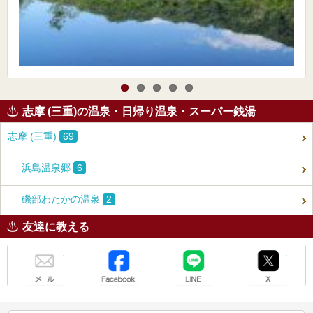
志摩 (三重)の温泉・日帰り温泉・スーパー銭湯
志摩 (三重)
69
浜島温泉郷
6
磯部わたかの温泉
2
友達に教える
メール
Facebook
LINE
X