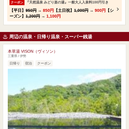
『天然温泉 みどり楽の湯』一般大人入泉料100円引き
クーポン
【平日】
950円
→
850円
【土日祝】
1,000円
→
900円
【シ
ーズン】
1,200円
→
1,100円
周辺の温泉・日帰り温泉・スーパー銭湯
本草湯 VISON（ヴィソン）
三重県 / 伊勢
日帰り
宿泊
クーポン