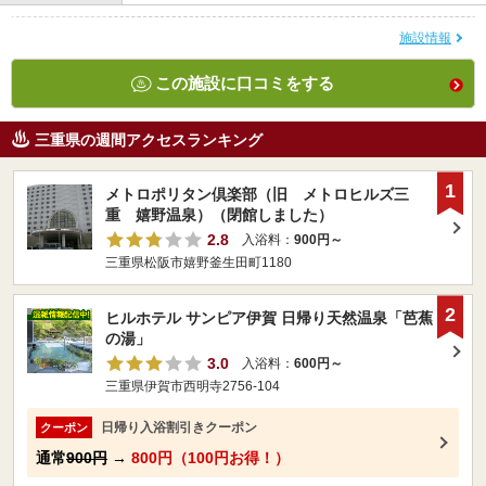
施設情報
この施設に口コミをする
三重県の週間アクセスランキング
1
メトロポリタン倶楽部（旧 メトロヒルズ三
重 嬉野温泉）（閉館しました）
2.8
入浴料：
900円～
三重県松阪市嬉野釜生田町1180
2
ヒルホテル サンピア伊賀 日帰り天然温泉「芭蕉
の湯」
3.0
入浴料：
600円～
三重県伊賀市西明寺2756-104
日帰り入浴割引きクーポン
クーポン
通常
900円
→
800円（100円お得！）