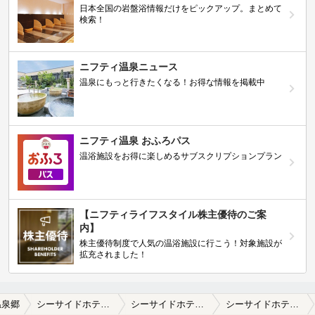
日本全国の岩盤浴情報だけをピックアップ。まとめて
検索！
ニフティ温泉ニュース
温泉にもっと行きたくなる！お得な情報を掲載中
ニフティ温泉 おふろパス
温浴施設をお得に楽しめるサブスクリプションプラン
【ニフティライフスタイル株主優待のご案
内】
株主優待制度で人気の温浴施設に行こう！対象施設が
拡充されました！
温泉郷
シーサイドホテル鯨望荘
シーサイドホテル鯨望荘の口コミ一覧
シーサイドホテル鯨望荘の口コミ 日帰り入浴は行っておりませんと断られま…