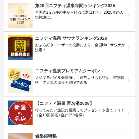
第20回ニフティ温泉年間ランキング2025
全国約2.2万件の中から頂点に選ばれた、2025年の人
気施設は…
ニフティ温泉 サウナランキング2026
おふろ好きユーザーの投票により、全国No.1サウナが
決定！
ニフティ温泉プレミアムクーポン
ノジマモバイル会員向け 通常よりもお得な「特別価
格」で人気の温泉を満喫できる！
【ニフティ温泉 百名湯2026】
行ってみたい施設に投票してプレゼントを当てよう！
（全10回開催 / 合計260名様）
岩盤浴特集