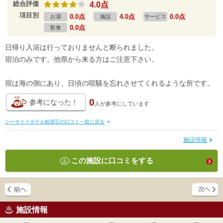
総合評価
4.0点
項目別
0.0点
4.0点
0.0点
お湯
施設
サービス
0.0点
飲食
日帰り入浴は行っておりませんと断られました。
宿泊のみです。他県から来る方はご注意下さい。
宿は海の側にあり、日頃の喧騒を忘れさせてくれるような所です。
0
参考になった！
人が
参考にしています
シーサイドホテル鯨望荘の口コミ一覧に戻る
>
施設情報
この施設に口コミをする
施設情報