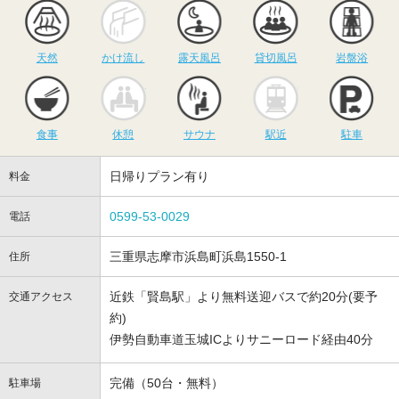
天然
かけ流し
露天風呂
貸切風呂
岩
天然
かけ流し
露天風呂
貸切風呂
岩盤浴
食事
休憩
サウナ
駅近
駐
食事
休憩
サウナ
駅近
駐車
日帰りプラン有り
料金
0599-53-0029
電話
三重県志摩市浜島町浜島1550-1
住所
近鉄「賢島駅」より無料送迎バスで約20分(要予
交通アクセス
約)
伊勢自動車道玉城ICよりサニーロード経由40分
完備（50台・無料）
駐車場