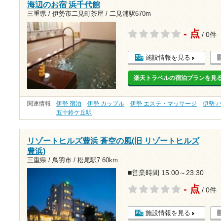
海辺のお宿 浜千代館
三重県 / 伊勢市二見町茶屋 /
二見浦駅670m
- 点
/ 0件
施設情報を見る
楽天トラベルの宿泊プランを見
関連情報
伊勢 宿泊
伊勢 カップル
伊勢 エステ・マッサージ
伊勢 
五十鈴ケ丘駅
リゾートヒルズ豊浜 蒼空の風(旧 リゾートヒルズ
豊浜)
三重県 / 鳥羽市 /
松尾駅7.60km
■営業時間 15:00～23:30
- 点
/ 0件
施設情報を見る