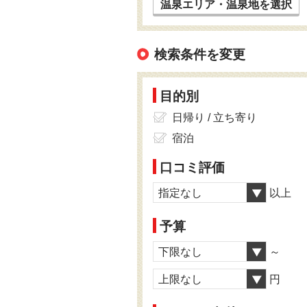
温泉エリア・温泉地を選択
検索条件を変更
目的別
日帰り / 立ち寄り
宿泊
口コミ評価
指定なし
以上
予算
下限なし
～
上限なし
円