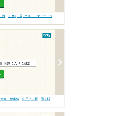
る
る・海
志摩 (三重) エステ・マッサージ
宿泊
>
お気に入りに追加
る
お食事・食事処
山田上口駅
田丸駅