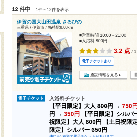
12 件中
1件～12件を表示
伊賀の国大山田温泉 さるびの
三重県 / 伊賀市 /
柘植駅8.08km
■営業時間 10:00～21:00
■入浴料 800円～
3.2 点
/ 
電子チケットあり
施設情報を見る
入浴料チケット
電子チケット
【平日限定】大人
800円
→
750
円
→
350円
【平日限定】シルバ
祝限定】大人
800円
【土日祝限
限定】シルバー
650円
他にも5種類の電子チケットがあります