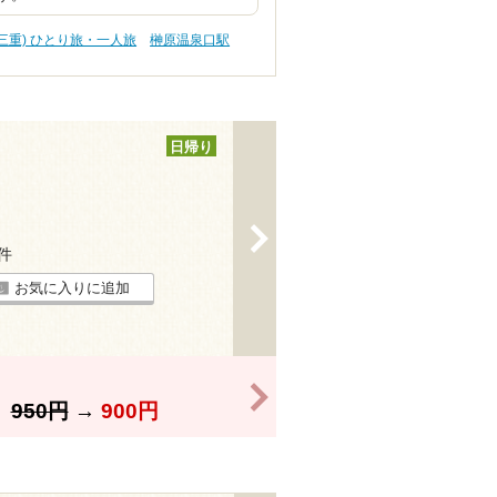
(三重) ひとり旅・一人旅
榊原温泉口駅
日帰り
>
3件
お気に入りに追加
>
】
950円
→
900円