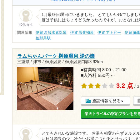
1月最終日曜日にいきました。 とてもいいゆでしまし
度は子供にはちょうど良かったのですが、おとなには
40代 女性
関連情報
伊賀 炭酸水素塩泉
伊賀 塩化物泉
伊賀 アトピー
伊賀 痛
佐那具駅
ラムちゃんパーク 榊原温泉 湯の瀬
三重県 / 津市 / 榊原温泉 /
榊原温泉口駅3.92km
■営業時間 8:00～21:00
■入浴料 550円～
3.2 点
/ 
施設情報を見る
楽天トラベルの宿泊プランを見
とてもきれいな施設です。 お湯も相変わらずヌルヌル
い日は源泉の少し冷たいお湯につかるとサッパリしま