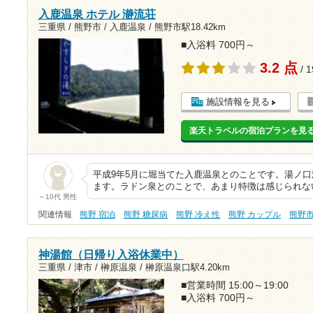
入鹿温泉 ホテル 瀞流荘
三重県 / 熊野市 / 入鹿温泉 /
熊野市駅18.42km
■入浴料 700円～
3.2 点
/ 
施設情報を見る
楽天トラベルの宿泊プランを見
平成9年5月に堀当てた入鹿温泉とのことです。湯ノ
ます。ラドン泉とのことで、あまり特徴は感じられな
～10代 男性
関連情報
熊野 宿泊
熊野 糖尿病
熊野 冷え性
熊野 カップル
熊野
神湯館（日帰り入浴休業中）
三重県 / 津市 / 榊原温泉 /
榊原温泉口駅4.20km
■営業時間 15:00～19:00
■入浴料 700円～