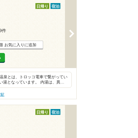
日帰り
宿泊
19件
>
お気に入りに追加
る
口温泉とは、トロッコ電車で繋がってい
い湯となっています。 内湯は、異…
市駅
日帰り
宿泊