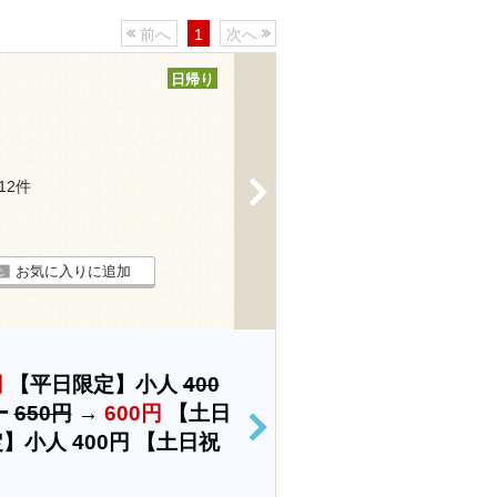
前へ
1
次へ
日帰り
>
112件
お気に入りに追加
円
【平日限定】小人
400
ー
650円
→
600円
【土日
>
定】小人
400円
【土日祝