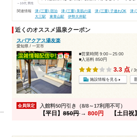
～10代 男性
関連情報
津 (三重) 宿泊
津 (三重) 美肌の湯
津 (三重) 子連れOK
津 
大三駅
東青山駅
伊勢大井駅
近くのオススメ温泉クーポン
スパアクアス湯友楽
愛知県 / 一宮市
■営業時間 9:00～25:00
■入浴料 850円
3.3 点
/ 
施設情報を見る
入館料50円引き（8/8～17利用不可）
会員限定
【平日】
850円
→
800円
【土日祝