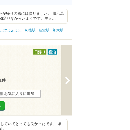
たが帰りの雪には参りました。 風呂温
物足りなかったようです。主人…
風（つうふう）
柘植駅
新堂駅
加太駅
日帰り
宿泊
>
31件
お気に入りに追加
る
していてとっても良かったです。 暑
す。