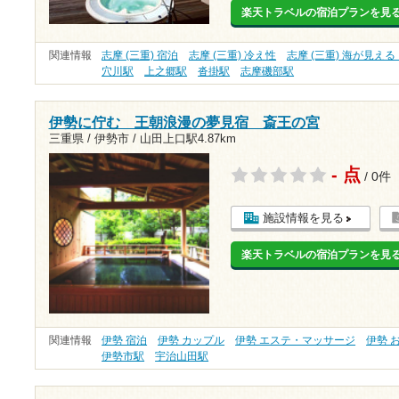
楽天トラベルの宿泊プランを見
関連情報
志摩 (三重) 宿泊
志摩 (三重) 冷え性
志摩 (三重) 海が見え
穴川駅
上之郷駅
沓掛駅
志摩磯部駅
伊勢に佇む 王朝浪漫の夢見宿 斎王の宮
三重県 / 伊勢市 /
山田上口駅4.87km
- 点
/ 0件
施設情報を見る
楽天トラベルの宿泊プランを見
関連情報
伊勢 宿泊
伊勢 カップル
伊勢 エステ・マッサージ
伊勢 
伊勢市駅
宇治山田駅