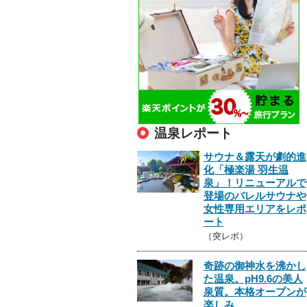
温泉レポート
サウナ＆露天が劇的進
化「極楽湯 羽生温
泉」！リニューアルで
登場のバレルサウナや
女性専用エリアをレポ
ート
（突レポ）
奇跡の御神水を沸かし
た温泉。pH9.6の美人
泉質。本格オープンが
楽しみ。