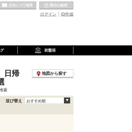
お気に入りの温泉
最近の履歴
ログイン
ID作成
グ
岩盤浴
、日帰
地図から探す
選
検索
並び替え
おすすめ順