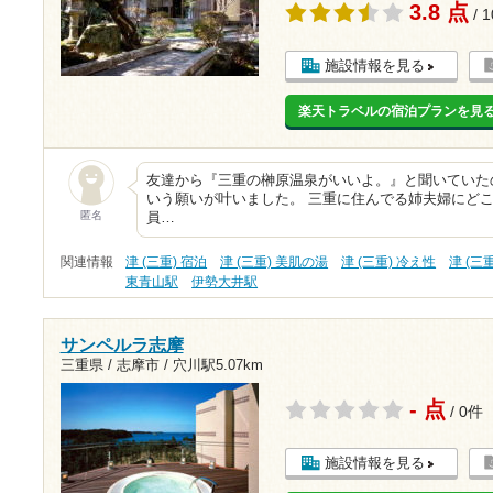
3.8 点
/ 
施設情報を見る
楽天トラベルの宿泊プランを見
友達から『三重の榊原温泉がいいよ。』と聞いていた
いう願いが叶いました。 三重に住んでる姉夫婦にど
匿名
員…
関連情報
津 (三重) 宿泊
津 (三重) 美肌の湯
津 (三重) 冷え性
津 (三
東青山駅
伊勢大井駅
サンペルラ志摩
三重県 / 志摩市 /
穴川駅5.07km
- 点
/ 0件
施設情報を見る